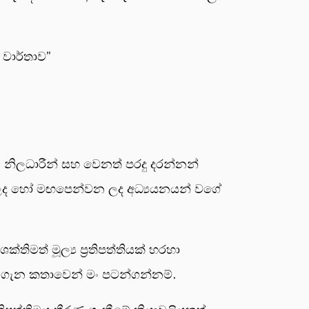
 වාර්තාව”
 නිලධාරීන් සහ වෙනත් පරදු දරන්නන්
ියන ලද හෝ මඟපෙන්වන ලද අධ්‍යයනයන් වගේ
ිමත් මූල්‍ය ප්‍රතිපත්තියක් හරහා
ීම ගැන කතාවෙන් මං පටන්ගන්නම්.