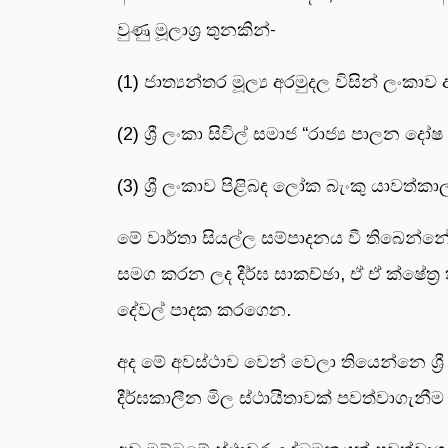
වුණු මූලාශ්‍ර තුනකින්-
(1) ජාත්‍යන්තර මූල්‍ය අරමුදල විසින් ලංකා
(2) ශ්‍රී ලංකා සිවිල් සමාජ “රාජ්‍ය පාලන දෝ
(3) ශ්‍රී ලංකාව පිළිබඳ ලෝක බැංකු යාවත්කා
මේ වාර්තා සියල්ල සම්පාදනය වී තිබෙන්
සමග කරන ලද දීර්ඝ සාකච්ඡා, ඒ ඒ ක්ෂේත්‍
දේවල් පාදක කරගෙන.
අද මේ අවස්ථාව වෙන් වෙලා තියෙන්නෙ ශ්‍රී
දීර්ඝකාලීන මිල ස්ථායීතාවක් පවත්වාගැන