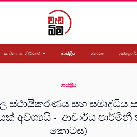
සාහිත්‍ය හා නිර්මාණ
ශාස්ත‍්‍රීය
මතවාද
දුක්ගැනවි
ශාස්ත‍්‍රීය
 මිල ස්ථායිකරණය සහ සමෘද්ධිය 
 අවශ්‍යයි - ආචාර්ය ෂාර්මිනී 
කොටස)