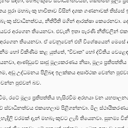
ම සඳහා, මහබැංකුවේ ස්වාධීනත්වයත්, ශක්තිමත් මූල්‍ය ප්‍ර
පුරා මහබැංකු භාවිතාව විසින් දශක ගණනාවක් තිස්සේ ඉත
කු ස්වාධීනත්වය, නීතිරීති මගින් ආරක්ෂා කෙරෙනවා. දේ
 පියවර අරගෙන තියෙනවා. එවැනි ඉතා පැරණි නීතිවලින් එක
පිළිඅරගෙන තියෙනවා. ඒ වෙනුවෙන් එහි විශේෂයෙන් මෙසේ ද
 ගැනීම හෝ විකිණීම කළ යුත්තේ, “විවෘත” හෝ ද්විතීය වෙ
ෙනවා, ආණ්ඩුවේ සෘජු මූල්‍යකරණය නිසා, මූල්‍ය ප්‍රතිපත්ති
ක්කම, අඩු උද්ධමනය පිළිබඳ ඉලක්කය අසාර්ථක වෙන්න පුළුව
වෙන්න පුළුවන් බව.
 වීම, රටේ මූල්‍ය ප්‍රතිපත්තිය හැසිරවීම අරභයා වන යහ
 ස්වාධීනත්වය එකහෙලාම පිළිගන්නවා. මිල ස්ථායීකරණය මහ
ැදිලි වරමක් දැන් මහබැංකුවට ලැබී තියෙනවා. සුනම්‍ය ව