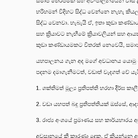
සමාජ තෙරපීමක් සහ අව-පාලනයෙන් වාසි 
හරිහමන් විදිහට සිද්ධ වෙන්නෙ නැහැ කි
සිද්ධ වෙනවා. හැබැයි ඒ, ඉතා කුඩා කණ්ඩාය
සහ ක්‍රියාවට නැඟීමේ ක්‍රියාවලියන් සහ ආ
කුඩා කණ්ඩායමකට විතරක් නෙවෙයි, සමා
යහපාලනය ගැන අද මගේ අවධානය යොමු කෙ
පදනම දමාගැනීමටත්, වඩාත් වැදගත් වේ යැයි 
1. ශක්තිමත් මූල්‍ය ප්‍රතිපත්ති හරහා දීර්
2. වඩා යහපත් බදු ප්‍රතිපත්තියක් ඔස්සේ,
3. රාජ්‍ය අංශයේ ප්‍රමාණය සහ කාර්යභාරය
අවසානයේ කී කාරණා දෙක, ඒ කියන්නෙ ආදා