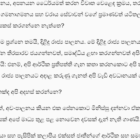
ේ විනය, අපනයන ධෛර්යමත් කරන විවෘත වෙළෙඳ ක්‍රමය
ම සහ ගමනාගමනය සහ වරාය සේවාවන් වගේ ප්‍රමාණවත් යටිත
ා සකස් කරගන්නෙ නැත්තෙ?
්‍රශ්නෙ තමයි, දිළිඳු රාජ්‍ය පාලනය. මේ දිළිඳු රාජ්‍ය පාල
ශ්න තිරසාරව ජයගන්නවත්, සමෘද්ධිය ළඟා කරගන්නවත් අපි
: එනම්, අපි ආර්ථික ප්‍රතිපත්ති ගැන කතා කරනකොට අපි 
යෙන රාජ්‍ය පාලනයට අදාළ කරුණු ගැනත් අපි වැඩි අවධානය
ද අපි අදහස් කරන්නෙ?
 ඒත්, අව-පාලනය කියන එක පේනකොට මිනිස්සු දන්නවා 
ියක් අපේ මාධ්‍ය තුළ පළ නොවෙන දවසක් දැන් නැති ගාණයි
 සහ පැසිපික් කලාපීය එක්සත් ජාතීන්ගේ ආර්ථික සහ සමාජ