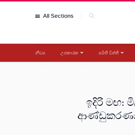
All Sections
නිවස
උපකාරක
සමිති විත්ති
විශේෂාංග
සංවිධාන
ඉදිරි මඟ:
ආණ්ඩුකරණයක්