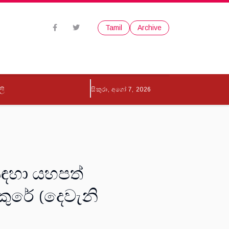
Tamil
Archive
ලි
සිකුරා, අගෝ 7, 2026
සඳහා යහපත්
කුරේ (දෙවැනි