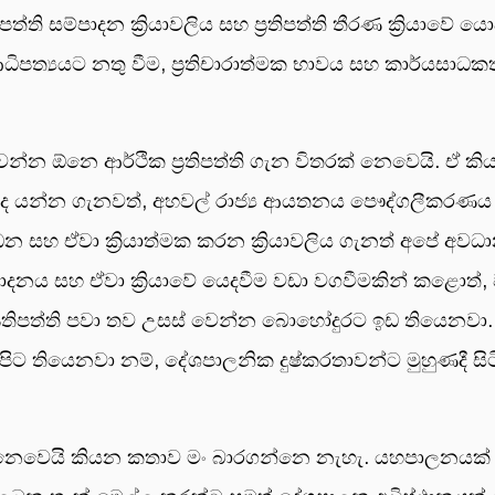
ති සම්පාදන ක්‍රියාවලිය සහ ප්‍රතිපත්ති තීරණ ක්‍රියාවේ යොද
ධිපත්‍යයට නතු වීම, ප්‍රතිචාරාත්මක භාවය සහ කාර්යසා
න්න ඕනෙ ආර්ථික ප්‍රතිපත්ති ගැන විතරක් නෙවෙයි. ඒ කි
ාද යන්න ගැනවත්, අහවල් රාජ්‍ය ආයතනය පෞද්ගලීකරණය
ෙන සහ ඒවා ක්‍රියාත්මක කරන ක්‍රියාවලිය ගැනත් අපේ අවධ
ම්පාදනය සහ ඒවා ක්‍රියාවේ යෙදවීම වඩා වගවීමකින් කළොත්,
රතිපත්ති පවා තව උසස් වෙන්න බොහෝදුරට ඉඩ තියෙනවා. ඒ
පිට තියෙනවා නම්, දේශපාලනික දුෂ්කරතාවන්ට මුහුණදී සිටි
් නෙවෙයි කියන කතාව මං බාරගන්නෙ නැහැ. යහපාලනයක්