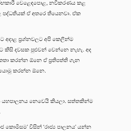
, තරඟකාරී වෙළෙඳපොළ, නවීකරණය කළ
ල පද්ධතියක් ඒ අතරෙ තියෙනවා. ඒක
නයට අදාළ ප්‍රශ්නවලට අපි කෙලින්ම
ට කිසි දවසක පුළුවන් වෙන්නෙ නැහැ. අද
කතා කරන්න ඕනෙ ඒ ප්‍රතිපත්ති ගැන
ක් යොමු කරන්න ඕනෙ.
ඒක යහපාලනය නෙවෙයි කියලා. සත්තකින්ම
.
 කොමිසම’ විසින් ‘රාජ්‍ය පාලනය’ යන්න