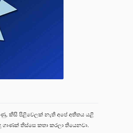
, කිසි පිළිවෙලක් නැති අපේ අතීතය යළි
ු ගාණක් තිස්සෙ කතා කරලා තියෙනවා.