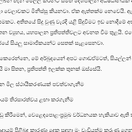
ලබන තැන් මෙල්ල කරන්ට සමත් දේශපාලන අධිෂ්ඨානයක් අව
යලා වෙලාවකට මිනිස්සු කියනවා. ඒක ඇත්තක්ම නෙවෙයි. ඇ
මකට. අතීතයේ සිදු වුණු වැරදි යළි සිදුවීමට ඉඩ නොදීමේ 
යතන ව්‍යුහය, යහපාලන ප්‍රතිපත්තිවලට අවනත වීම තුළයි. එහ
ජයේ සියලු සාමාජිකයන්ට සෙතක් සැළසෙනවා.
රෙන්නෙ, මේ අර්බුදයෙන් අපට ගොඩඒමටත්, සියල්ලන් 
මා සිතන, ප්‍රතිපත්ති ඉලක්ක තුනක් ඔස්සේයි.
ඝ කාලීන මිල ස්ථායීකරණයක් පවත්වාගැනීම
 ආදායම් තිරසාරත්වය ළඟා කරගැනීම
 අඩු කිරීමෙන්, වෙළෙඳපොළ-ප්‍රමුඛ වර්ධනයක හැකියාව ඇති
යම් පිළිබඳ කාරණා දෙක සඳහා මං වැඩියත්ම කරුණු ගෙන