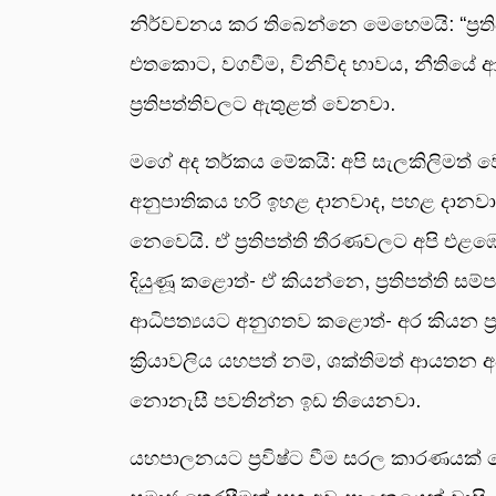
නිර්වචනය කර තිබෙන්නෙ මෙහෙමයි: “ප්‍රතිපත්
එතකොට, වගවීම, විනිවිද භාවය, නීතියේ ආ
ප්‍රතිපත්තිවලට ඇතුළත් වෙනවා.
මගේ අද තර්කය මේකයි: අපි සැලකිලිමත් වෙ
අනුපාතිකය හරි ඉහළ දානවාද, පහළ දානව
නෙවෙයි. ඒ ප්‍රතිපත්ති තීරණවලට අපි එළඹ
දියුණූ කළොත්- ඒ කියන්නෙ, ප්‍රතිපත්ති ස
ආධිපත්‍යයට අනුගතව කළොත්- අර කියන ප්‍
ක්‍රියාවලිය යහපත් නම්, ශක්තිමත් ආයතන අ
නොනැසී පවතින්න ඉඩ තියෙනවා.
යහපාලනයට ප්‍රවිෂ්ට වීම සරල කාරණයක