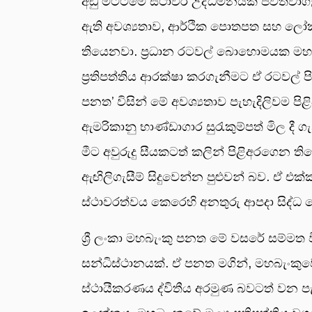
අඩු මට්ටමේ ස්ථාවර උද්ධමනයක් පවත්වාගැනී
ඇති අවශ්‍යතාව, ආර්ථික පොතපත සහ ලෝකය 
තියෙනවා. ප්‍රධාන රටවල් බොහොමයක මහබැං
ප්‍රතිපත්තිය ආරක්ෂා කරගැනීමට ඒ රටවල්
පනත’ විසින් මේ අවශ්‍යතාව පැහැදිලිවම 
ඇමරිකානු භාණ්ඩාගාර සුරැකුම්පත් මිල දී
මීට අවුරුදු සීයකටත් කලින් පිළිඅරගෙන තිය
ඇඟිලිගැසීම් සිදුවෙන්න පුළුවන් බව. ඒ එ
ස්ථාවරත්වය කෙරෙහි අනතුරු ආපදා සිද්ධ 
ශ්‍රී ලංකා මහබැංකු පනත මේ වසරේ සම්මත
සන්ධිස්ථානයක්. ඒ පනත මගින්, මහබැංකුවේ
ස්ථායීකරණය ද්විතීය අරමුණ බවටත් වන පැහ