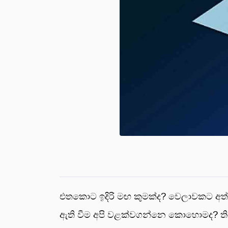
එතකොට ඉදිරි මඟ කුමක්ද? වෙලාවකට අත්කර
ඇති වීම අපි වළක්වගන්නෙ කොහොමද? තිරස