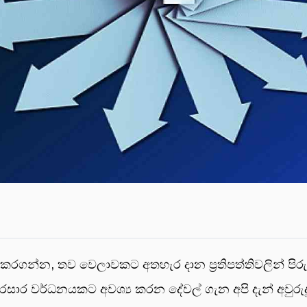
ගන්න, තව වෙලාවකට අතහැර දාන ප්‍රතිපත්තිවලින් පිරුණු
ාර වර්ධනයකට අවශ්‍ය කරන දේවල් ගැන අපි දැන් අවුරුද