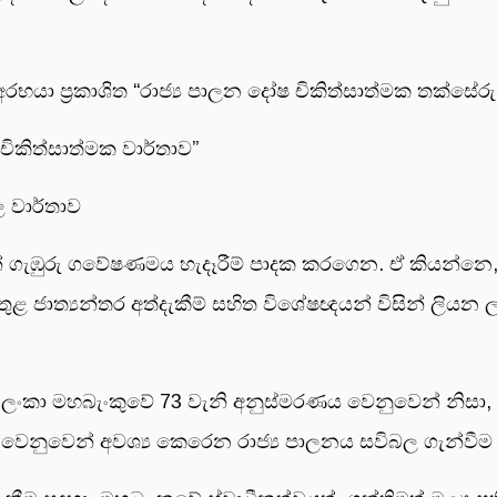
ව අරභයා ප්‍රකාශිත “රාජ්‍ය පාලන දෝෂ චිකිත්සාත්මක තක්සේරු
ෂ චිකිත්සාත්මක වාර්තාව”
ල වාර්තාව
නේ ගැඹුරු ගවේෂණමය හැදෑරීම් පාදක කරගෙන. ඒ කියන්නෙ,
ර තුළ ජාත්‍යන්තර අත්දැකීම් සහිත විශේෂඥයන් විසින් ල
 ලංකා මහබැංකුවේ 73 වැනි අනුස්මරණය වෙනුවෙන් නිසා, ශක්ත
ීම වෙනුවෙන් අවශ්‍ය කෙරෙන රාජ්‍ය පාලනය සවිබල ගැන්ව