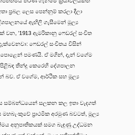
තිපත්තිමය තීරණ ගැනීමේ ක්‍රියාවලියකත්
ා ප්‍රබල ලෙස පෙන්නුම් කරලා දීලා
ශපාලනයේ ඇඟිලි ගැසීමෙන් මූල්‍ය
ක් වන, ‘1913 ඇමරිකානු ෆෙඩරල් සංචිත
ැක්වෙනවා: ෆෙඩරල් සංචිතය විසින්
ළෙඳපොළෙන් පමණයි. ඒ මගින්, දැන් වගේම
ය පිළිබඳ තීන්දු කෙරෙහි දේශපාලන
න් බව. ඒ වගේම, ආර්ථික සහ මූල්‍ය
පාලනය සම්බන්ධයෙන් සලකන කල ඉතා වැදගත්
බැංකුවේ ප්‍රාථමික අරමුණ බවටත්, මූල්‍ය
ිනිමය අනුපාතිකයක් සමග බැඳුණු උද්ධමන