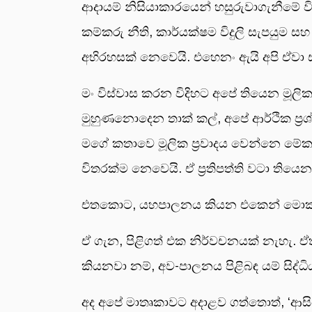
ආදායම් නිසියාකාරයෙන් හසුරුවාගැනීම
කම්කරු නීති, කාර්යක්ෂම විදුලි සැපයු
අභිරහසක් නෙවෙයි. එහෙනං ඇයි අපි ඒව
මං විස්වාස කරන විදිහට අපේ තියෙන මූලිකම ප
මුහුණනොදෙන තාක් කල්, අපේ ආර්ථික ප්‍ර
මගේ කතාවෙ මූලික ප්‍රවාදය වෙන්නෙ මේකයි
විතරක්ම නෙවෙයි. ඒ ප්‍රතිපත්ති වටා ති
එතකොට, යහපාලනය කියන එකෙන් මොකක්
ඒ ගැන, පිළිගත් එක නිර්වචනයක් නැහැ.
කියනවා නම්, අව-පාලනය පිළිබඳ යම් සිද්ධ
අද අපේ මාතෘකාවට අදාළව ගත්තොත්, ‘ආසියා