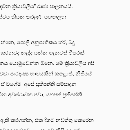
වන ක්‍රියාවලිය” රාජ්‍ය පාලනයයි.
ධකත්වය කියන කරුණු, යහපාලන
යන්නෙ, පොලී අනුපාතිකය හරි, බදු
 කරනවද නැද්ද යන්න ගැනවත් විතරක්
ානය යොමුවෙන්න ඕනෙ. මේ ක්‍රියාවලිය අපි
 වඩා පාරදෘෂ්‍ය භාවයකින් කළොත්, නීතියේ
 වගේම, අපේ ප්‍රතිපත්ති සම්පාදන
න අවස්ථාවක පවා, යහපත් ප්‍රතිපත්ති
 ඇති කරගන්න, එක දිගට නඩත්තු කෙරෙන