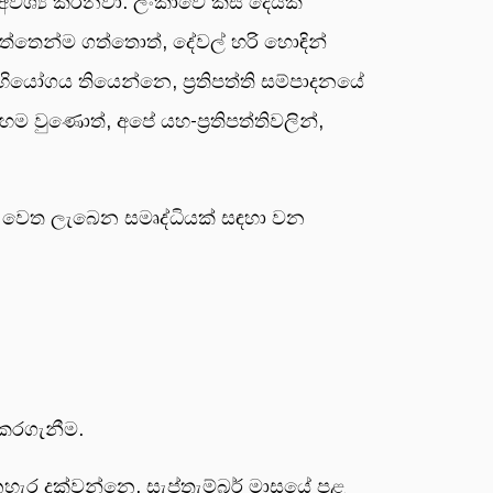
ශ්‍ය කරනවා. ලංකාවේ කිසි දෙයක්
ත්තෙන්ම ගත්තොත්, දේවල් හරි හොඳින්
අභියෝගය තියෙන්නෙ, ප්‍රතිපත්ති සම්පාදනයේ
ෙම වුණොත්, අපේ යහ-ප්‍රතිපත්තිවලින්,
වෙත ලැබෙන සමෘද්ධියක් සඳහා වන
 කරගැනීම.
හැර දක්වන්නෙ, සැප්තැම්බර් මාසයේ පළ