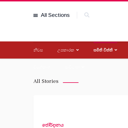
All Sections
නිවස
උපකාරක
සමිති විත්ති
විශේෂාංග
සංවිධාන
All Stories
ජෝර්දානය