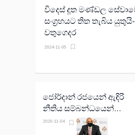
විදෙස් දූත මණ්ඩල සේවාව
සංග්‍රහයට තිත තැබිය යුතුය
වතුගෙදර
2024-11-05
ජෝර්දාන් රජයෙන් ඇඳිරි
නීතිය සම්බන්ධයෙන්
විශේෂ නිවේදනයක්!
2020-11-04