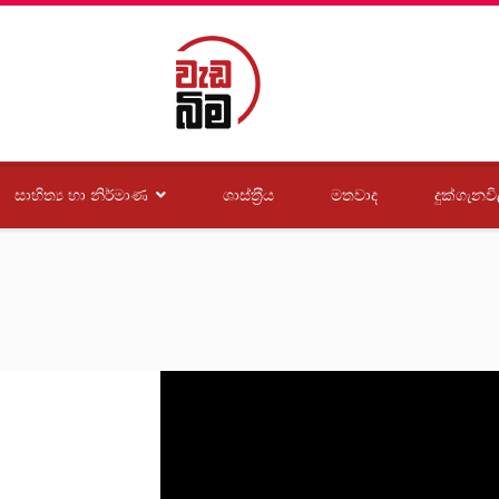
සාහිත්‍ය හා නිර්මාණ
ශාස්ත‍්‍රීය
මතවාද
දුක්ගැනවි