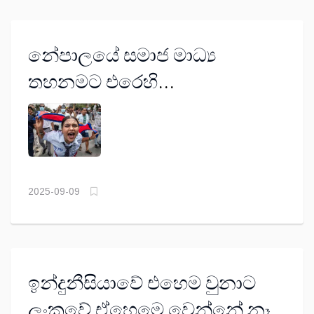
නේපාලයේ සමාජ මාධ්‍ය
තහනමට එරෙහි
විරෝධතාවලින් 13 දෙනෙක්
මරුට
2025-09-09
ඉන්දුනීසියාවේ එහෙම වුනාට
ලංකවේ ඒහෙමෙ වෙන්නේ නෑ.