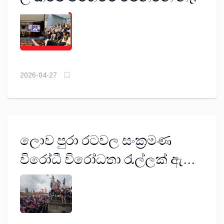
2026-04-27
ලොව පුරා රටවල සංක්‍රමණ
විරෝධී විරෝධතා රැල්ලක් ඇති
වූයේ ඇයි?: ශ්‍රී ලාංකිකයින්ට
මුහුණ පෑමට සිදුව ඇති බලපෑම්
මොනවා ද?