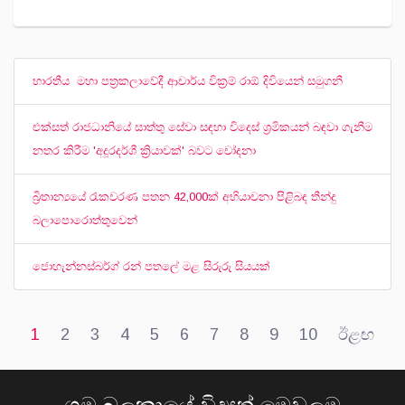
භාරතීය මහා පත්‍රකලාවේදී ආචාර්ය වික්‍රම් රාඕ දිවියෙන් සමුගනී
එක්සත් රාජධානියේ සාත්තු සේවා සඳහා විදෙස් ශ්‍රමිකයන් බඳවා ගැනීම
නතර කිරීම 'අදූරදර්ශී ක්‍රියාවක්' බවට චෝදනා
බ්‍රිතාන්‍යයේ රැකවරණ පතන 42,000ක් අභියාචනා පිළිබඳ තීන්දු
බලාපොරොත්තුවෙන්
ජොහැන්නස්බර්ග් රන් පතලේ මළ සිරුරු සියයක්
1
2
3
4
5
6
7
8
9
10
ඊළඟ