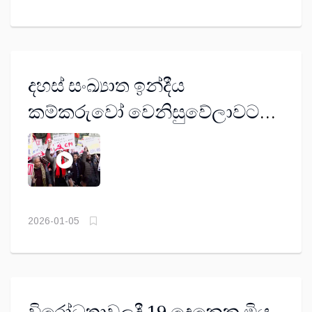
දහස් සංඛ්‍යාත ඉන්දීය
කම්කරුවෝ වෙනිසුවේලාවට
එරෙහි ට්‍රම්ප් ආක්‍රමණය හෙළා
දකී
2026-01-05