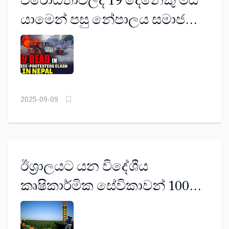
විරෝධතාවලදී 19 දෙනෙකු මිය
යාමෙන් පසු නේපාලය සමාජ
මාධ්‍ය තහනම ඉවත් කරයි
2025-09-09
ඊශ්‍රාලයට යන විදේශීය
කෘෂිකාර්මික සේවිකාවන් 100%
ක් ලිංගික අතවරවලට ලක්ව වේ