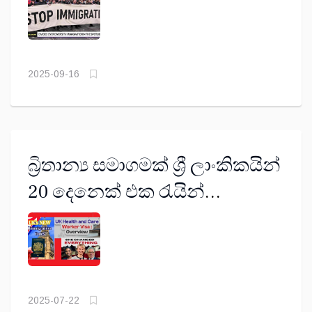
2025-09-16
බ්‍රිතාන්‍ය සමාගමක් ශ්‍රී ලාංකිකයින්
20 දෙනෙක් එක රැයින්
සේවයෙන් පහ කරලා
2025-07-22