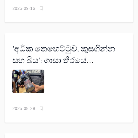
2025-09-16
'අධික තෙහෙට්ටුව, කුසගින්න
සහ බිය': ගාසා තීරයේ
මාධ්‍යවේදියෙකු වීම කෙබඳු ද?
2025-08-29