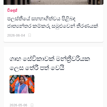
විදෙස්
පලස්තීයේ සහභාගිත්වය පිළිබඳ
ජාත්‍යන්තර කම්කරු සමුළුවෙන් තීරණයක්
2026-06-04
ගෘහ සේවිකාවක් මන්ත්‍රීවරියක
ලෙස තේරී පත් වෙයි
2026-05-06