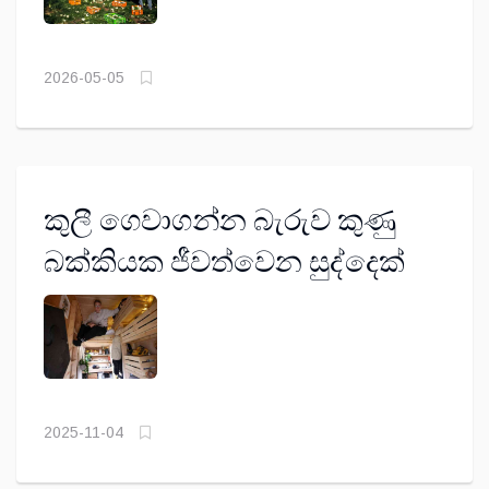
2026-05-05
කුලී ගෙවාගන්න බැරුව කුණු
බක්කියක ජීවත්වෙන සුද්දෙක්
2025-11-04