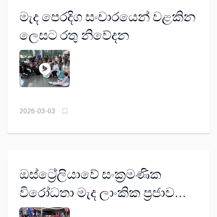
මැද පෙරදිග සංචාරයෙන් වළකින
ලෙසට රතු නිවේදන
2026-03-03
ඔස්ට්‍රේලියාවේ සංක්‍රමණික
විරෝධතා මැද ලාංකික ප්‍රජාවගේ
අනාගතය කෙබඳු වේ ද?