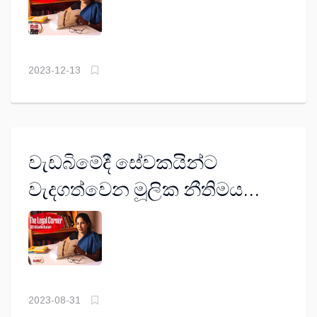
2023-12-13
වැඩබිමේදී සේවකයින්ට
වැදගත්වෙන මූලික නීතිමය
කරුණු
2023-08-31