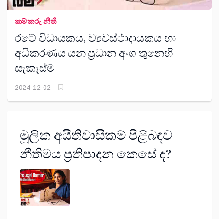
කම්කරු නීතී
රටේ විධායකය, ව්‍යවස්ථාදායකය හා
අධිකරණය යන ප්‍රධාන අංග තුනෙහි
සැකැස්ම
2024-12-02
මූලික අයිතිවාසිකම් පිළිබඳව
නීතිමය ප්‍රතිපාදන කෙසේ ද?