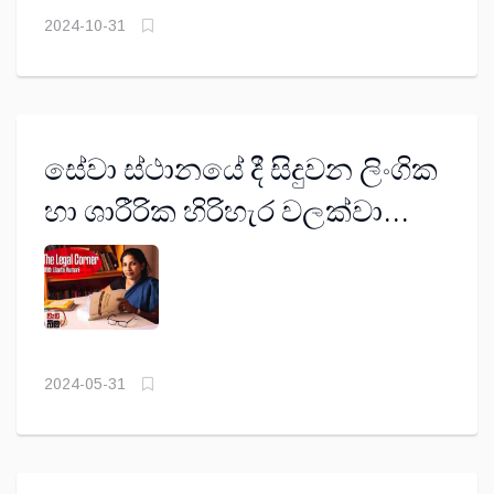
2024-10-31
සේවා ස්ථානයේ දී සිදුවන ලිංගික
හා ශාරීරික හිරිහැර වලක්වා
ගන්නේ කෙසේද?
2024-05-31