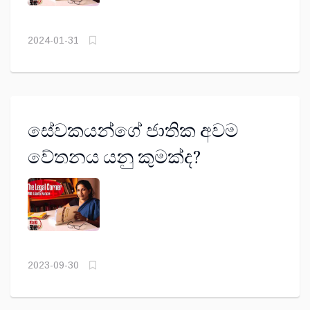
2024-01-31
සේවකයන්ගේ ජාතික අවම
වේතනය යනු කුමක්ද?
2023-09-30