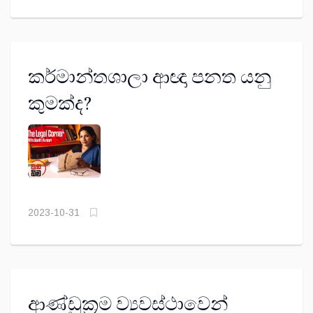
කර්මාන්තශාලා ආඥා පනත යනු
කුමක්ද?
2023-10-31
ආණ්ඩුක්‍රම ව්‍යවස්ථාවෙන්