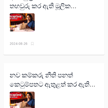
තහවුරු කර ඇති මූලික
අයිතිවාසිකම් මොනවාද?
2024-08-26
නව කම්කරු නීති පනත්
කෙටුම්පතට ඇතුළත් කර ඇති
පනත් සහ වෘත්තීය සමිති පිළිබඳ
විධිවිධාන සැකසී ඇති ආකාරය