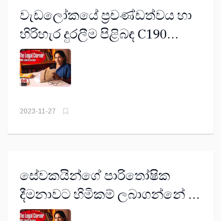
වැඩලෝකයේ ප්‍රචණ්ඩත්වය හා
හිරිහැර දුරලීම පිළිබඳ C190
සම්මුතිය ගැන වැදගත් කරුණු
2023-11-27
සේවකයින්ගේ පාරිතෝෂික
දීමනාවට හිමිකම් ලබාගන්නේ
කෙසේද?