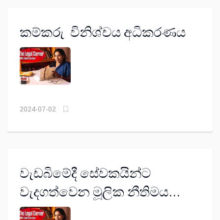
කම්කරු විනිශ්චය අධිකරණය
2024-07-02
වැඩබිමේදී සේවකයින්ට
වැදගත්වෙන මූලික නීතිමය
කරුණු ගැන දැනගමු