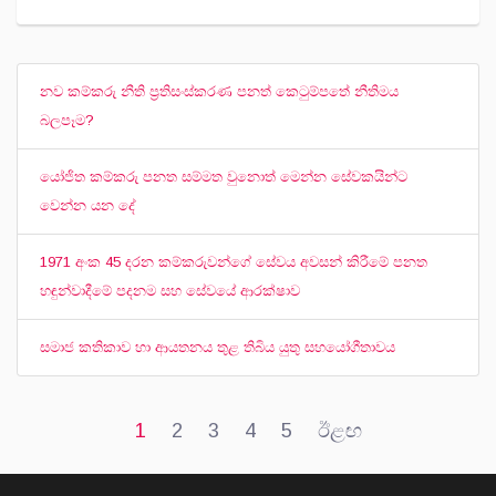
නව කම්කරු නීති ප්‍රතිසංස්කරණ පනත් කෙටුම්පතේ නීතිමය
බලපෑම?
යෝජිත කම්කරු පනත සම්මත වුනොත් මෙන්න සේවකයින්ට
වෙන්න යන දේ
1971 අංක 45 දරන කම්කරුවන්ගේ සේවය අවසන් කිරීමේ පනත
හඳුන්වාදීමේ පදනම සහ සේවයේ ආරක්ෂාව
සමාජ කතිකාව හා ආයතනය තුළ තිබිය යුතු සහයෝගීතාවය
1
2
3
4
5
ඊළඟ