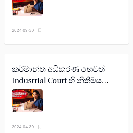
2024-09-30
කර්මාන්ත අධිකරණ හෙවත්
Industrial Court හි නීතිමය
අන්තර්ගතය
2024-04-30