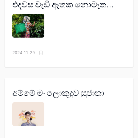
එදවස වැඩි ඈතක නොමැත…
2024-11-29
අම්මේ මං ලොකුදුව සුජාතා