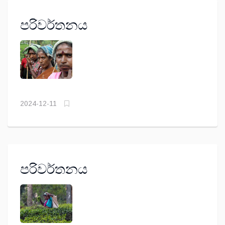
පරිවර්තනය
2024-12-11
පරිවර්තනය