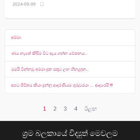
2024-09-09
අම්මා
ණය නැතේ කිසිම විට ඇය ගන්න වේතනය...
මමයි වින්නඹු අම්මා දුක සතුට ලඟ හිනැහුන...
අපට ජීවිතය කියා දුන්නු ආදරණීයම ගුරුවරයා … ආදරෙයි !!!
1
2
3
4
ඊළඟ
ශ්‍රම බලකායේ විද්‍යුත් මෙවලම