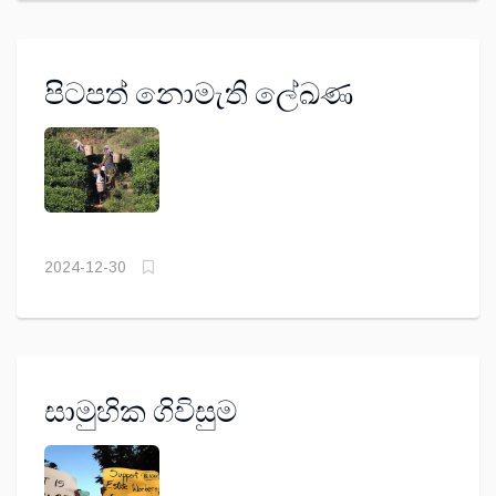
පිටපත් නොමැති ලේඛණ
2024-12-30
සාමුහික ගිවිසුම