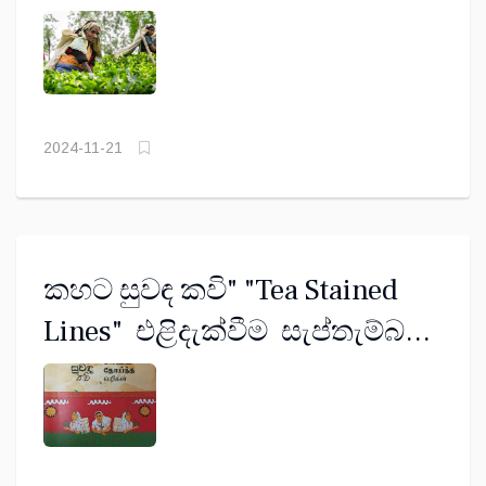
2024-11-21
කහට සුවඳ කවි" "Tea Stained
Lines" එළිදැක්වීම සැප්තැම්බර්
11දා කොළඹ ඉන්දියානු
සංස්කෘතික මධ්‍යස්ථානයේ දී