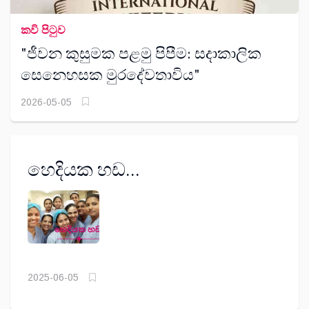
කවි පිටුව
"ජීවන කුසුමක පළමු පිපීම: සදාකාලික
සෙනෙහසක මුරදේවතාවිය"
2026-05-05
හෙදියක හඩ...
2025-06-05