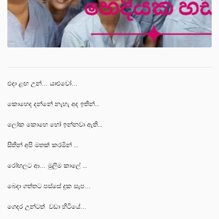
එදා ළඟ උන්… යාළුවෝ…
කොහෙද දන්නේ නැහැ අද ඉතින්...
ලෝක කොහෙ හෝ ඉන්නවා ඇති...
සිතින් අපි මතක් කරමින් ...
රෝහලට ආ… මුලිම කාලේ ...
බෙදා ගත්තට පස්සේ දුක සැප…
ගෙදර උන්ටත් වඩා හිටියේ…