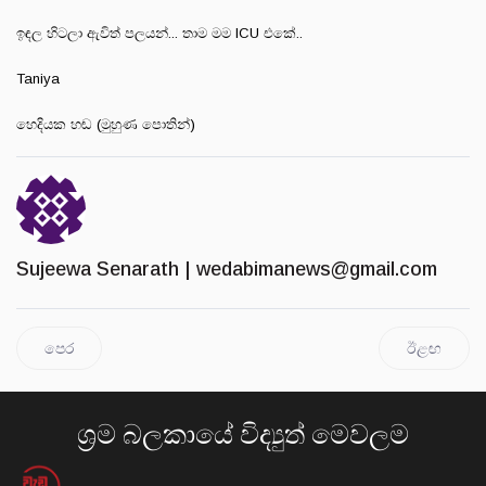
ඉඳල හිටලා ඇවිත් පලයන්... තාම මම ICU එකේ..
Taniya
හෙදියක හඬ (මුහුණ පොතින්)
Sujeewa Senarath |
wedabimanews@gmail.com
පෙර
ඊළඟ
ශ්‍රම බලකායේ විද්‍යුත් මෙවලම