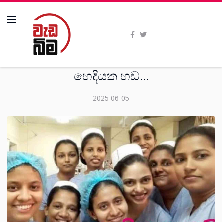
කවි පිටුව
හෙදියක හඩ...
2025-06-05