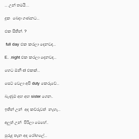
... උන් තමයි…
දුක බෙදා ගණනට...
එක සිතින්. ?
full day එක කරලා දෙනවද...
E.. .night එක කරලා දෙනවද...
හෙට ඕනි cl එකක්...
සෙට් වෙලා අපි duty කෙරුවේ...
බැණුම් අහ අහ sister ගෙන..
ඉතින් උන් අද කව්රුවත් නැහැ...
අලුත් උන් පිරිලා මෙහේ..
පුරුදු තැන අද රෝහලේ...