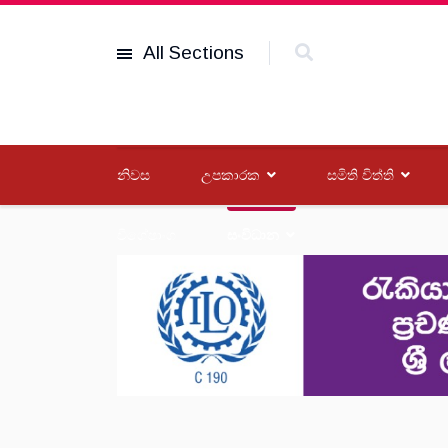
All Sections
නිවස
උපකාරක
සමිති විත්ති
විශේෂාංග
සංවිධාන