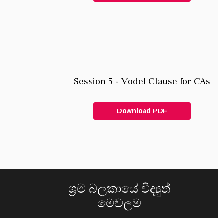
Session 5 - Model Clause for CAs
Download PDF
ශ්‍රම බලකායේ විද්‍යුත්
මෙවලම