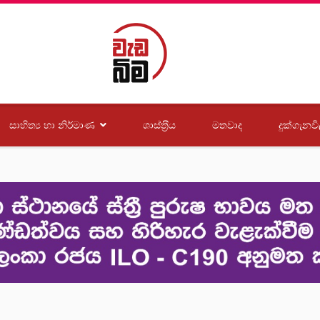
සාහිත්‍ය හා නිර්මාණ
ශාස්ත‍්‍රීය
මතවාද
දුක්ගැනවි