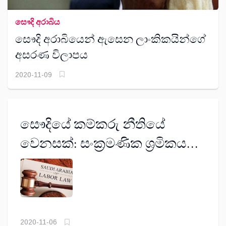
සෞදි අරාබිය
සෞදි අරාබියෙන් ඇසෙන ලාංකිකයින්ගේ
අසරණ විලාපය
2020-11-09
සෞදියේ කම්කරු නීතියේ
වෙනසක්: සංක්‍රමණික ශ්‍රමිකයන්
මිලියන දහයකට සහන
2020-11-06