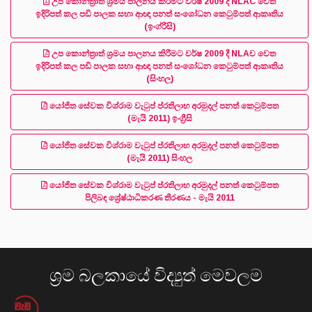
උප කොන්ත්‍රාත් ශ්‍රමය පාලනය කිරීමට වර්ෂ 2009 දි NLAC වෙත
ඉදිරිපත් කල පඩි පාලක සභා ආඥා පනත් සංශෝධන කෙටුම්පත් ආකෘතිය
(ඉංග්රීසි)
උප කොන්ත්‍රාත් ශ්‍රමය පාලනය කිරීමට වර්ෂ 2009 දී NLAච වෙත
ඉදිරිපත් කල පඩි පාලක සභා ආඥා පනත් සංශෝධන කෙටුම්පත් ආකෘතිය
(සිංහල)
යෝජිත සේවක විශ්රාම වැටුප් ප්රතිලාභ අරමුදල් පනත් කෙටුම්පත
(මැයි 2011) ඉංග්‍රීසි
යෝජිත සේවක විශ්රාම වැටුප් ප්රතිලාභ අරමුදල් පනත් කෙටුම්පත
(මැයි 2011) සිංහල
යෝජිත සේවක විශ්රාම වැටුප් ප්රතිලාභ අරමුදල් පනත් කෙටුම්පත
පිලිබඳ ශ්‍රේෂ්ඨාධිකරණ තීරණය - මැයි 2011
ශ්‍රම බලකායේ විද්‍යුත් මෙවලම