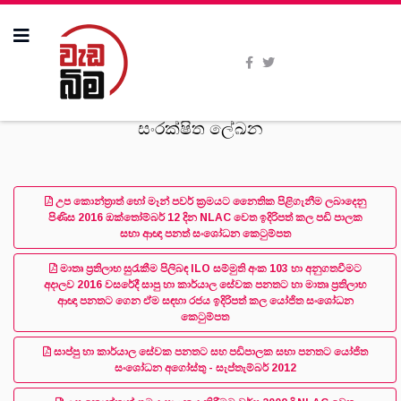
සංරක්ෂිත ලේඛන
උප කොන්ත්‍රාත් හෝ මෑන් පවර් ක්‍රමයට නෛතික පිළිගැනීම ලබාදෙනු
පිණිස 2016 ඔක්තෝම්බර් 12 දින NLAC වෙත ඉදිරිපත් කල පඩි පාලක
සභා ආඥා පනත් සංශෝධන කෙටුම්පත
මාතෘ ප්‍රතිලාභ සුරැකීම පිලිබඳ ILO සම්මුති අංක 103 හා අනුගතවීමට
අදාලව 2016 වසරේදී සාපු හා කාර්යාල සේවක පනතට හා මාතෘ ප්‍රතිලාභ
ආඥා පනතට ගෙන ඒම සඳහා රජය ඉදිරිපත් කල යෝජිත සංශෝධන
කෙටුම්පත
සාප්පු හා කාර්යාල සේවක පනතට සහ පඩිපාලක සභා පනතට යෝජිත
සංශෝධන අගෝස්තු - සැප්තැම්බර් 2012