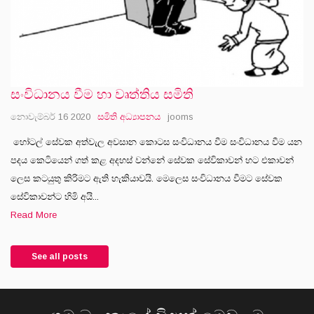
සංවිධානය වීම හා වෘත්තිය සමිති
නොවැම්බර් 16 2020
සමිති අධ්‍යාපනය
jooms
හෝටල් සේවක අත්වැල අවසාන කොටස සංවිධානය වීම සංවිධානය වීම යන
පදය කෙටියෙන් ගත් කළ අදහස් වන්නේ සේවක සේවිකාවන් හට එකාවන්
ලෙස කටයුතු කිරිමට ඇති හැකියාවයි. මෙලෙස සංවිධානය වීමට සේවක
සේවිකාවන්ට හිමි අයි...
Read More
See all posts