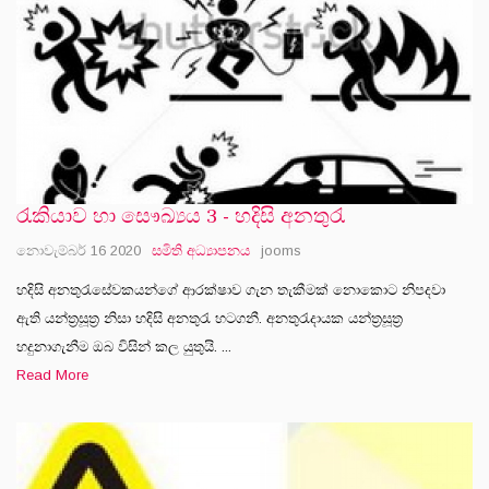
රැකියාව හා සෞඛ්‍යය 3 - හදිසි අනතුරැ
නොවැම්බර් 16 2020
සමිති අධ්‍යාපනය
jooms
හදිසි අනතුරැසේවකයන්ගේ ආරක්ෂාව ගැන තැකීමක් නොකොට නිපදවා
ඇති යන්ත්‍රසූත්‍ර නිසා හදිසි අනතුරැ හටගනී. අනතුරැදායක යන්ත්‍රසූත්‍ර
හදුනාගැනීම ඔබ විසින් කල යුතුයි. ...
Read More