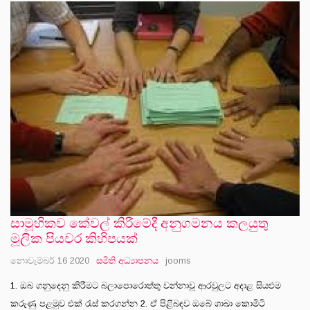
සාමූහිකව කේවල් කිරීමේදී අනුගමනය කලයුතු
මූලික පියවර කිහිපයක්
නොවැම්බර් 16 2020
සමිති අධ්‍යාපනය
jooms
1. ඔබ ගනුදෙනු කිරීමට බලාපොරොත්තු වන්නාවූ ආරවුලට අදාළ සියළුම
කරුණු පළමුව එක් රැස් කරගන්න 2. ඒ පිළිබඳව ඔබේ ශාඛා කොමිටි