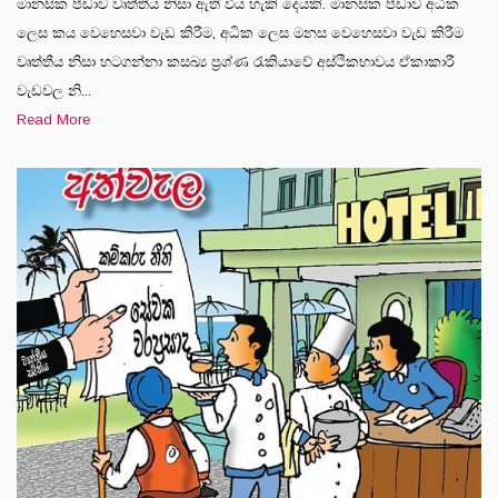
මානසික පීඩාව වෘත්තීය නිසා ඇති විය හැකි දෙයකි. මානසික පීඩාව අධික
ලෙස කය වෙහෙ‍සවා වැඩ කිරීම, අධික ලෙස මනස වෙහෙසවා වැඩ කිරීම
වෘත්තීය නිසා හටගන්නා කසඛ්‍ය ප්‍රශ්ණ රැකියාවේ අස්ථිකභාවය ඒකාකාරී
වැඩවල නි...
Read More