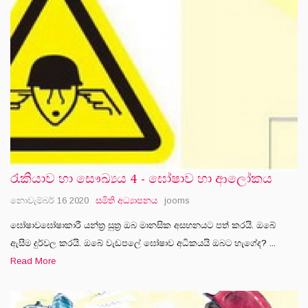
රැකියාව හා සෞඛ්‍යය 4 - ඝෝෂාව හා ආලෝකය
නොවැම්බර් 16 2020
සමිති අධ්‍යාපනය
jooms
ඝෝෂාවඝෝෂාකාරී යන්ත්‍ර සුත්‍ර ඔබ මානසික අසහනයට පත් කරයි. ඔබේ
ඇසීම දුර්වල කරයි. ඔබේ වැඩපලේ ඝෝෂාව අධිකයයි ඔබට හැගේද? ...
Read More