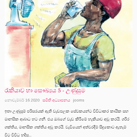
රැකියාව හා සෞඛ්‍යය 5 - උණුසුම
නොවැම්බර් 16 2020
සමිති අධ්‍යාපනය
jooms
ඉතා උණුසුම් පරිසරයක් ඇති වැඩපලක සේවකයන්ට විවිධාකර කායික සහ
මානසික ආබාධ හට ගනී. එය ඔබගේ වැඩ කිරීමේ හැකියාව අඩු කරයි. ශරීර
ශක්තිය, මානසික ශක්තිය අඩු කරයි. වැඩියෙන් අත්වරදීම් සිදුකොට ඇතැම්
විට විවිධ හදිස...