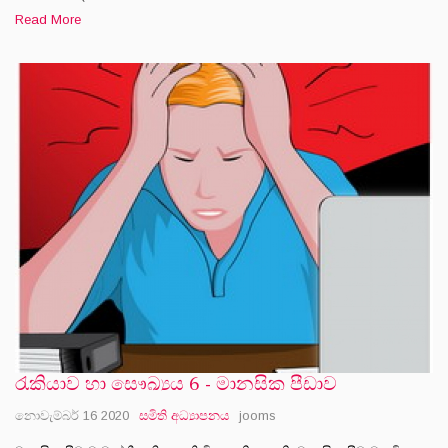
Read More
රැකියාව හා සෞඛ්‍යය 6 - මානසික පීඩාව
නොවැම්බර් 16 2020
සමිති අධ්‍යාපනය
jooms