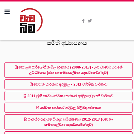
සමිති අධ්‍යාපනය
කොළඹ පාරිබෝගික මිල දර්ශකය (2008-2013) - උප ඛාණ්ඩ යටතේ
උධ්ධමනය (ජන හා සංඛ්‍යාලේඛන දෙපාර්තමේන්තුව)
සේවක භාරකාර අරමුදල - 2011 වාර්ෂික වාර්තාව
2011 ජුනි දක්වා සේවක භාරකාර අරමුදලේ ප‍්‍රගති වාර්තාව
සේවක භාරකාර අරමුදල පිලිබඳ අත්පොත
ගෘහස්ථ ආදායම් වියදම් සමීක්ෂණය 2012-2013 (ජන හා
සංඛ්‍යාලේඛන දෙපාර්තමේන්තුව)