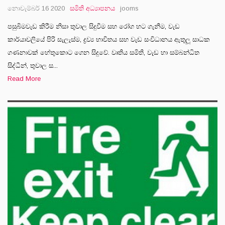
නොවැම්බර් 16 2020
සමිති අධ්‍යාපනය
jooms
පසුබිමවැඩ කිරීම නිසා තුවාල සිදුවීම සහ රෝග හට ගැනීම, වැඩ
කාර්යාවලියේ පිරි සැලැස්ම, ද්‍රව්‍ය භාවිතය සහ වැඩ සංවිධානය ඇතුලූ සාධක
ගණනාවක් හේතුකොට ගෙන සිදුවේ. වෘතිය සමිති, වැඩ හා සම්බන්ධිත
සිද්ධීන්, තුවාල ස...
Read More