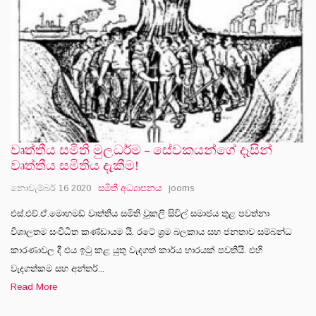
වෘත්තීය සමිති මුලධර්ම – සේවකයන්ගේ දෑසින්
වෘත්තීය සමිතිය දැකීම!
නොවැම්බර් 16 2020
සමිති අධ්‍යාපනය
jooms
එස්.එච්.ඒ.මොහමඩ් වෘත්තීය සමිති වූකලි සිවිල් සමාජය තුළ පවත්නා
විශාලතම සංවිධිත කණ්ඩායම යි. රටේ ශ‍්‍රම බලකාය සහ ජනතාව සම්බන්ධ
කාරණාවල දී එය ඉටු කළ යුතු වැදගත් කාර්ය භාරයක් පවතියි. එහි
වැදගත්කම සහ අන්තර්...
Read More