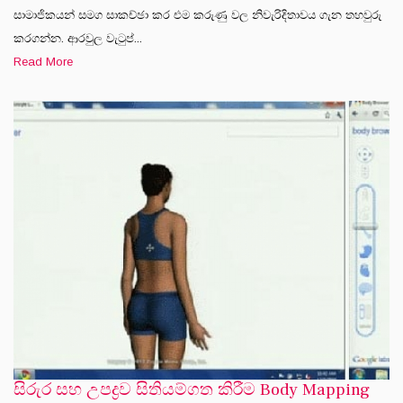
සාමාජිකයන් සමග සාකච්ඡා කර එම කරුණු වල නිවැරිදිතාවය ගැන තහවුරු
කරගන්න. ආරවුල වැටුප්...
Read More
සිරුර සහ උපද්‍රව සිතියම්ගත කිරීම Body Mapping