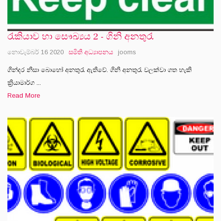
රැකියාව හා සෞඛ්‍යය 2 - ගිනි අනතුරැ
නොවැම්බර් 16 2020
සමිති අධ්‍යාපනය
jooms
ගින්දර නිසා බොහෝ අනතුරැ ඇතිවේ. ගිනි අනතුරැ වලක්වා ගත හැකි
ක්‍රියාමාර්ග ...
Read More