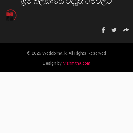
ශ්‍රම බලකායේ විද්‍යුත් මෙවලම
© 2026 Wedabima.lk. All Rights Reserved
Design by
Vishmitha.com