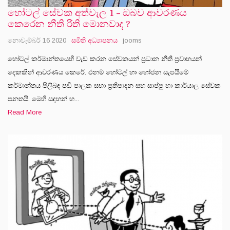
හෝටල් සේවක අත්වැල 1 – ඔබව ආවරණය
කෙරෙන නීති රීති මොනවාද ?
නොවැම්බර් 16 2020
සමිති අධ්‍යාපනය
jooms
හෝටල් කර්මාන්තයෙහි වැඩ කරන සේවකයන් ප‍්‍රධාන නීති ප‍්‍රවාහයන්
දෙකකින් ආවරණය කෙරේ. එනම් හෝටල් හා භෝජන සැපයීමේ
කර්මාන්තය පිලිබඳ පඩි පාලක සභා ප‍්‍රතිපාදන සහ සාප්පු හා කාර්යාල සේවක
පනතයි. මෙහි සඳහන් හ...
Read More