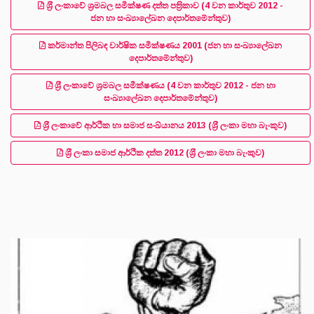
ශ‍්‍රී ලංකාවේ ශ‍්‍රමබල සමීක්ෂණ දත්ත පත‍්‍රිකාව (4 වන කාර්තුව 2012 -
ජන හා සංඛ්‍යාලේඛන දෙපාර්තමේන්තුව)
කර්මාන්ත පිලිබඳ වාර්ෂික සමීක්ෂණය 2001 (ජන හා සංඛ්‍යාලේඛන
දෙපාර්තමේන්තුව)
ශ‍්‍රී ලංකාවේ ශ‍්‍රමබල සමීක්ෂණය (4 වන කාර්තුව 2012 - ජන හා
සංඛ්‍යාලේඛන දෙපාර්තමේන්තුව)
ශ‍්‍රී ලංකාවේ ආර්ථික හා සමාජ සංඛ්යානය 2013 (ශ‍්‍රී ලංකා මහා බැංකුව)
ශ‍්‍රී ලංකා සමාජ ආර්ථික දත්ත 2012 (ශ‍්‍රී ලංකා මහා බැංකුව)