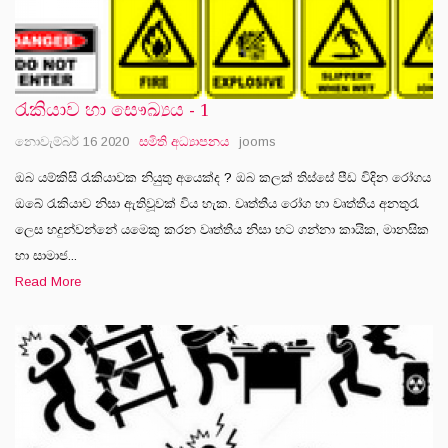
රැකියාව හා සෞඛ්‍යය - 1
නොවැම්බර් 16 2020
සමිති අධ්‍යාපනය
jooms
ඔබ යම්කිසි රැකියාවක නියුතු අයෙක්ද ? ඔබ කලක් තිස්සේ පීඩ විදින රෝගය
ඔබේ රැකියාව නිසා ඇතිවූවක් විය හැක. වෘත්තීය රෝග හා වෘත්තීය අනතුරැ
ලෙස හදුන්වන්නේ යමෙකු කරන වෘත්තීය නිසා හට ගන්නා කායික, මානසික
හා සාමාජ...
Read More