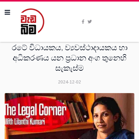
කම්කරු නීතී
රටේ විධායකය, ව්‍යවස්ථාදායකය හා
අධිකරණය යන ප්‍රධාන අංග තුනෙහි
සැකැස්ම
2024-12-02