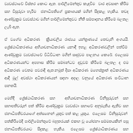
ව්‍යවස්ථාවේ විස්තර කොට ඇත. පාර්ලිමේන්තුව කැඳවීම වාර අවසාන කිරීම
සහ විසුරුවා හැරීම ජනාධිපතිගේ ප්‍රකාශයක් මගින් සිදුකළ හැකිය. තවද
ආණ්ඩුක්‍රම ව්‍යවස්ථාව මගින් පාර්ලිමේන්තුවට නීති සම්පාදනය කිරීමේ බලතල
ලැබී ඇත.
ඒ වගේම අධිකරණ ක්‍රියාවලිය රාජ්‍යය යන්ත්‍රණයේ තෙවැනි අංගයයි.
ශ්‍රේෂ්ඨාධිකරණය අභියාචනාධිකරණ යනාදී ඉහළ අධිකරණවලින් පත්වීම්
ආණ්ඩුක්‍රම ව්‍යවස්ථාවේ විධිවිධාන මගින් සෘජුවම පාලනය කෙරේ. එලෙසම
අධිකරණයන්ට අපහාස කිරීම සම්බන්ධව දඬුවම් කිරීමේ බලතල ද එම
අධිකරණ වෙතම පවරාදී ඇත.නමුත් දිසා අධිකරණ මහෙස්ත්‍රාත් අධිකරණය
ආදී මුල් අවස්ථා අධිකරණයන් සඳහා අදාල වනුයේ අධිකරණ සංවිධාන
පනතයි.
මෙහිදී ශ්‍රේෂ්ඨාධිකරණ සහ අභියාචනාධිකරණ විනිසුරුවන් සහ
සභාපතිවරුන් පත් කිරීම ආණ්ඩුක්‍රම ව්‍යවස්ථා සභාවේ අනුමැතිය ඇතිව සහ
ජනාධිපතිවරයාගේ අත්සනෙන් යුතුව පත් කළ යුතුය. එලෙසම විනිසුරුවන්
පත්කිරීමේදී පාර්ලිමේන්තුවේ බහුතරයක් එකඟ වූ යෝජනා සම්මතයකින් පසු
ජනාධිපතිවරයාට සිදුකළ හැකිය. එලෙසම ශ්‍රේෂ්ඨාධිකරණය සහ