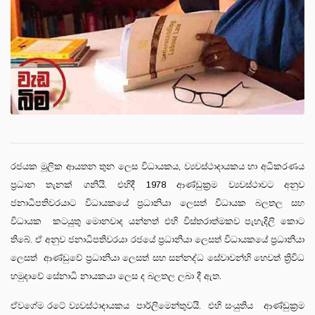
රජයක මූලික ආයතන තුන ලෙස විධායකය, ව්‍යවස්ථාදායකය හා අධිකරණය
ප්‍රධාන තැනක් ගනියි. එහිදී 1978 ආණ්ඩුක්‍රම ව්‍යවස්ථාවට අනුව
ජනාධිපතිවරයාට විධායකයේ ප්‍රධානියා ලෙසත් විධායක බලතල සහ
විධායක කටයුතු මොනවාද යන්නත් එහි විස්තරාත්මකව පැහැදිලි කොට
තිබේ. ඒ අනුව ජනාධිපතිවරයා රජයේ ප්‍රධානියා ලෙසත් විධායකයේ ප්‍රධානියා
ලෙසත් ආණ්ඩුවේ ප්‍රධානියා ලෙසත් සහ සන්නද්ධ සේවාවන්හි හෙවත් ත්‍රිවිධ
හමුදාවේ සේනාධි නායකයා ලෙස ද බලතල ලබා දී ඇත.
ඒවගේම රටේ ව්‍යවස්ථාදායකය පාර්ලිමෙන්තුවයි. එහි සංයුතිය ආණ්ඩුක්‍රම