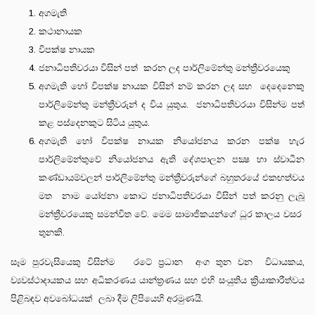
අගමැති
කථානායක
විපක්ෂ නායක
ජනාධිපතිවරයා විසින් පත් කරන ලද පාර්ලිමේන්තු මන්ත්‍රීවරයෙකු
අගමැති හෝ විපක්ෂ නායක විසින් නම් කරන ලද සහ දෙදෙනෙකු
පාර්ලිමේන්තු මන්ත්‍රීවරුන් ද විය යුතුය. ජනාධිපතිවරයා විසින්ම පත්
කළ පස්දෙනකුට සිටිය යුතුය.
අගමැති හෝ විපක්ෂ නායක නියෝජනය කරන පක්ෂ හැර
පාර්ලිමේන්තුවේ නියෝජනය ඇති දේශපාලන පක්‍ෂ හා ස්වාධීන
කණ්ඩායම්වලන් පාර්ලිමේන්තු මන්ත්‍රීවරුන්ගේ බහුතරයේ එකඟත්වය
මත නාම යෝජනා කොට ජනාධිපතිවරයා විසින් පත් කරනු ලැබූ
මන්ත්‍රීවරයෙකු සමන්විත වේ. මෙම සාමාජිකයන්ගේ ධූර කාලය වසර
තුනකි.
සෑම පුරවැසියෙකු විසින්ම රටේ ප්‍රධාන අංග තුන වන විධායකය,
ව්‍යවස්ථාදායකය සහ අධිකරණය යාන්ත්‍රණය සහ එහි සංයුතිය ක්‍රියාකාරීත්වය
පිළිබඳව අවබෝධයක් ලබා දීම ලිපියෙහි අරමුණයි.