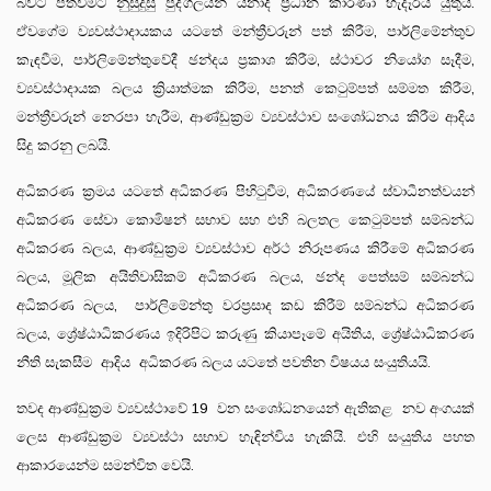
බවට පත්වීමට නුසුදුසු පුද්ගලයන් යනාදී ප්‍රධාන කාරණා හැදෑරිය යුතුය.
ඒවගේම ව්‍යවස්ථාදායකය යටතේ මන්ත්‍රීවරුන් පත් කිරීම, පාර්ලිමේන්තුව
කැඳවීම, පාර්ලිමේන්තුවේදී ඡන්දය ප්‍රකාශ කිරීම, ස්ථාවර නියෝග සෑදීම,
‍ව්‍යවස්ථාදායක බලය ක්‍රියාත්මක කිරීම, පනත් කෙටුම්පත් සම්මත කිරීම,
මන්ත්‍රීවරුන් නෙරපා හැරීම, ආණ්ඩුක්‍රම ව්‍යවස්ථාව සංශෝධනය කිරීම ආදිය
සිදු කරනු ලබයි.
අධිකරණ ක්‍රමය යටතේ අධිකරණ පිහිටුවීම, අධිකරණයේ ස්වාධීනත්වයන්
අධිකරණ සේවා කොමිෂන් සභාව සහ එහි බලතල කෙටුම්පත් සම්බන්ධ
අධිකරණ බලය, ආණ්ඩුක්‍රම ව්‍යවස්ථාව අර්ථ නිරූපණය කිරීමේ අධිකරණ
බලය, මූලික අයිතිවාසිකම් අධිකරණ බලය, ඡන්ද පෙත්සම් සම්බන්ධ
අධිකරණ බලය, පාර්ලිමේන්තු වරප්‍රසාද කඩ කිරීම් සම්බන්ධ අධිකරණ
බලය, ශ්‍රේෂ්ඨාධිකරණය ඉදිරිපිට කරුණු කියාපෑමේ අයිතිය, ශ්‍රේෂ්ඨාධිකරණ
නීති සැකසීම ආදිය අධිකරණ බලය යටතේ පවතින විෂයය සංයුතියයි.
තවද ආණ්ඩුක්‍රම ව්‍යවස්ථාවේ 19 වන සංශෝධනයෙන් ඇතිකළ නව අංගයක්
ලෙස ආණ්ඩුක්‍රම ව්‍යවස්ථා සභාව හැඳින්විය හැකියි. එහි සංයුතිය පහත
ආකාරයෙන්ම සමන්විත වෙයි.