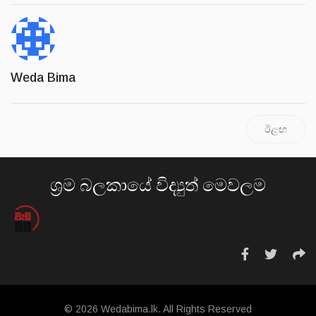
Weda Bima
ඊළඟ
ශ්‍රම බලකායේ විද්‍යුත් මෙවලම
© 2026 Wedabima.lk. All Rights Reserved