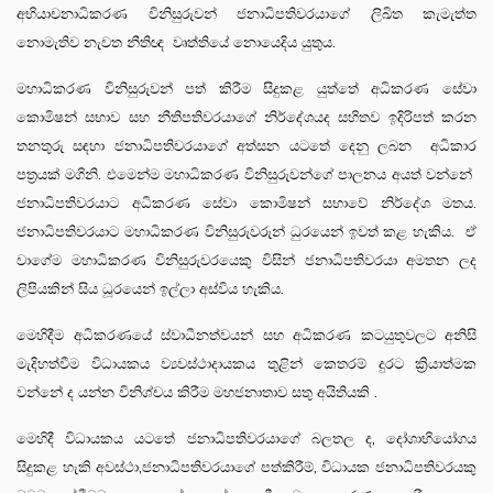
අභියාචනාධිකරණ විනිසුරුවන් ජනාධිපතිවරයාගේ ලිඛිත කැමැත්ත
නොමැතිව නැවත නීතිඥ වෘත්තියේ නොයෙදිය යුතුය.
මහාධිකරණ විනිසුරුවන් පත් කිරීම සිදුකළ යුත්තේ අධිකරණ සේවා
කොමිෂන් සභාව සහ නීතිපතිවරයාගේ නිර්දේශයද සහිතව ඉදිරිපත් කරන
තනතුරු සඳහා ජනාධිපතිවරයාගේ අත්සන යටතේ දෙනු ලබන අධිකාර
පත්‍රයක් මගිනි. එමෙන්ම මහාධිකරණ විනිසුරුවන්ගේ පාලනය අයත් වන්නේ
ජනාධිපතිවරයාට අධිකරණ සේවා කොමිෂන් සභාවේ නිර්දේශ මතය.
ජනාධිපතිවරයාට මහාධිකරණ විනිසුරුවරුන් ධුරයෙන් ඉවත් කළ හැකිය. ඒ
වාගේම මහාධිකරණ විනිසුරුවරයෙකු විසින් ජනාධිපතිවරයා අමතන ලද
ලිපියකින් සිය ධූරයෙන් ඉල්ලා අස්විය හැකිය.
මෙහිදීම අධිකරණයේ ස්වාධීනත්වයන් සහ අධිකරණ කටයුතුවලට අනිසි
මැදිහත්වීම විධායකය ව්‍යවස්ථාදායකය තුළින් කෙතරම් දුරට ක්‍රියාත්මක
වන්නේ ද යන්න විනිශ්චය කිරීම මහජනාතාව සතු අයිතියකි .
මෙහිදී විධායකය යටතේ ජනාධිපතිවරයාගේ බලතල ද, දෝශාභියෝගය
සිදුකළ හැකි අවස්ථා,ජනාධිපතිවරයාගේ පත්කිරීම්, විධායක ජනාධිපතිවරයකු