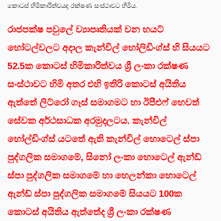
කොටස් හිමිකාරිත්වයද රක්ෂණ සංස්ථාවට හිමිය.
රාජපක්ෂ පවුලේ ව්‍යාපෘතියක් වන හයට්
හෝටල්වලට අදාල කැන්විල් හෝලිඩිංග්ස් හි සියයට
52.5ක කොටස් හිමිකාරිත්වය ශ්‍රී ලංකා රක්ෂණ
සංස්ථාවට හිමි අතර එහි ඉතිරි කොටස් අයිතිය
ඇත්තේ ලිට්රෝ ගෑස් සමාගමට හා ඊපීඑෆ් හෙවත්
සේවක අර්ථසාධක අරමුදලටය. කැන්විල්
හෝල්ඩිංග්ස් යටතේ ඇති කැන්විල් හොටෙල් ස්පා
පුද්ගලික සමාගමේ, සිනෝ ලංකා හොටෙල් ඇන්ඩ්
ස්පා පුද්ගලික සමාගමේ හා හෙලන්කා හොටෙල්
ඇන්ඩ් ස්පා පුද්ගලික සමාගමේ සියයට 100ක
කොටස් අයිතිය ඇත්තේද ශ්‍රී ලංකා රක්ෂණ