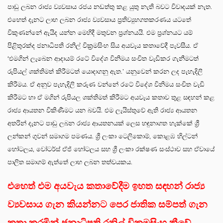
පාඩු ලබන රාජ්‍ය ව්‍යවසාය රජය නඩත්තු කළ යුතු නැති බවට විවාදයක් නැත.
එහෙත් දැනට ලාභ ලබන රාජ්‍ය ව්‍යවසාය ප්‍රතිව්‍යුහගතකරණය යටතේ
විකුණන්නේ ඇයිද යන්න මෙහිදී මතුවන ප්‍රශ්නයයි. එම ප්‍රශ්නයට යම්
පිළිතුරක්ද ජනාධිපති රනිල් වික්‍රමසිංහ සිය අයවැය කතාවේදී පැවසීය. ඒ
‘එමගින් ලැබෙන ආදායම් රටේ විදේශ විනිමය සංචිත වැඩිකර ගැනීමටත්
රුපියල් ශක්තිමත් කිරීමටත් යොදාගනු ඇත.’ යනුවෙන් කරන ලද පැහැදිලි
කිරීමය. ඒ අනුව පැහැදිලි කරුණ වන්නේ රටේ විදේශ විනිමය සංචිත වැඩි
කිරීමට හා ඒ මගින් රුපියල ශක්තිමත් කිරීමට අයවැය කතාව තුළ සඳහන් කළ
රාජ්‍ය ආයතන විකිණීමට යන බවයි. එම ලැයිස්තුවේ ඇති රාජ්‍ය ආයතන
අතරින් දැනට පාඩු ලබන රාජ්‍ය ආයතනයක් ලෙස හඳුනාගත හැක්කේ ශ්‍රී
ලන්කන් ගුවන් සමාගම පමණය. ශ්‍රී ලංකා ටෙලිකොම්, කොළඹ හිල්ටන්
හෝටලය, වෝටර්ස් ඒජ් හෝටලය සහ ශ්‍රී ලංකා රක්ෂණ සංස්ථාව සහ ඒවායේ
පාලිත සමාගම් ඇත්තේ ලාභ ලබන තත්වයකය.
එහෙත් එම අයවැය කතාවේදීම ඉහත සඳහන් රාජ්‍ය
ව්‍යවසාය ගැන කියන්නට පෙර ජාතික සම්පත් ගැන
කතා කරමින් ජනාධිපති රනිල් වික්‍රමසිංහ කීවේ