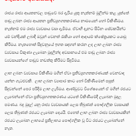
රාජය රාජ්‍ය ආයතනවල පාඩුවේ බර දැරිය යුතු නැත්නම් මුලින්ම කළ යුත්තේ
පාඩු ලබන රාජ්‍ය ආයතන ප්‍රතිව්‍යුහගතකරණය නාමයෙන් හෝ විකිණීමය.
නැත්නම් එම රාජ්‍ය ව්‍යවසාය වසා දැමීමය. ඒවාහී දැනට සිටින සේවකයින්ට
යම් වන්දියක් ලබාදී ඔවුන් වෙනත් රැකියා හෝ ආදායම් ක්ෂේත්‍රයකට යොමු
කිරීමය. නැතහොත් සිදුවනුයේ ඉහත සඳහන් කරන ලද ලාභ ලබන රාජ්‍ය
ව්‍යවසාය විකුණා ලැබෙන මුදලින්ද අවසානයේ එම පාඩු ලබන රාජ්‍ය
ව්‍යවසායන්ගේ පාඩුව නඩත්තු කිරීමට සිදුවීමය.
ලාභ ලබන ව්‍යවසාය විකිණීම මගින් ඒවා ප්‍රතිව්‍යුහගතකරණයක් වෙනවාද
යන්න ගැටළුවකි. ලාභ ලබන ව්‍යාපාර කාට හෝ විකිණීමෙන් පසුත්
සිදුවන්නේ පෙර පරිදිම ලාභ ලැබීමය. ආණ්ඩුවට විශේෂයෙන් ඒ මගින් රජයට
ලැබෙන්නේ ඒවා ප්‍රතිව්‍යුහගතකරණය යටතේ විකිණීමේදී ලැබෙන මුදල
පමණය. බදු මුදල් යනු රාජ්‍ය ව්‍යවසායක් ලෙස තිබුණත් පෞද්ගලික ව්‍යසායක්
ලෙස තිබුණත් රජයට ලැබෙන දෙයයි. එහෙත් ලාභ ලබන රාජ්‍ය ව්‍යවසායකින්
රජයට ලැබෙන ලාභයේ ප්‍රතිලාභය පෞද්ගලික වූ විට රජයට ලැබෙන්නේ
නැත.