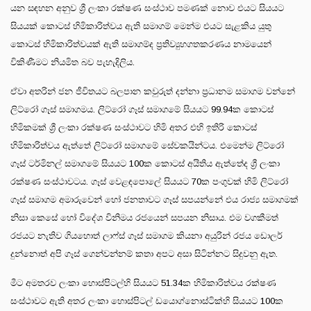
යන සඳහන අනුව ශ්‍රී ලංකා රක්ෂණ සංස්ථාව පමණක් නොව එයට සියයට
සියයක් කොටස් හිමිකාරිත්වය ඇති සමාගම් මෙන්ම එයට සැළකිය යුතු
කොටස් හිමිකාරිත්වයක් ඇති සමාගම්ද ප්‍රතිව්‍යුහගතකරණය නාමයෙන්
විකිණීමට නියමිත බව පැහැදිලිය.
ඒවා අතරින් ජන ජීවිතයට බලපාන කවුරුත් දන්නා ප්‍රධානම සමාගම වන්නේ
ලිට්රෝ ගෑස් සමාගමය. ලිට්රෝ ගෑස් සමාගමේ සියයට 99.94ක කොටස්
හිමිකමක් ශ්‍රී ලංකා රක්ෂණ සංස්ථාවට හිමි අතර එහි ඉතිරි කොටස්
හිමිකාරිත්වය ඇත්තේ ලිට්රෝ සමාගමේ සේවකයින්ටය. එමෙන්ම ලිට්රෝ
ගෑස් ටර්මිනල් සමාගමේ සියයට 100ක කොටස් අයිතිය ඇත්තේද ශ්‍රී ලංකා
රක්ෂණ සංස්ථාවටය. ගෑස් වෙළඳපොලේ සියයට 70ක පංගුවක් හිමි ලිට්රෝ
ගෑස් සමාගම අමාරුවෙන් හෝ ජනතාවට ගෑස් සපයන්නේ එය රාජ්‍ය සමාගමක්
නිසා කෙසේ හෝ විදේශ විනිමය රජයෙන් සපයන නිසාය. එම වගකීමත්
රජයට නැතිව ගියහොත් ලාෆ්ස් ගෑස් සමාගම කියනා අයුරින් රජය ඩොලර්
දුන්නොත් අපි ගෑස් ගෙන්වන්නම් කතා අපට අසා සිටින්නට සිදුවනු ඇත.
මීට අමතරව ලංකා හොස්පිටල්හි සියයට 51.34ක හිමිකාරිත්වය රක්ෂණ
සංස්ථාවට ඇති අතර ලංකා හොස්පිටල් ඩයොග්නොස්ටික්හි සියයට 100ක