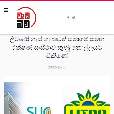
විශේෂාංග
ලිට්රෝ ගෑස් හා තවත් සමාගම් සමඟ
රක්ෂණ සංස්ථාව කුණු කොල්ලයට
විකිණේ
2022-11-30