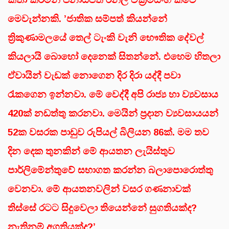
මෙවැන්නකි. ’ජාතික සම්පත් කියන්නේ
ත්‍රිකුණාමලයේ තෙල් ටැංකි වැනි භෞතික දේවල්
කියලායි බොහෝ දෙනෙක් සිතන්නේ. එහෙම හිතලා
ඒවායින් වැඩක් නොගෙන දිර දිරා යද්දී පවා
රැකගෙන ඉන්නවා. මේ වෙද්දී අපි රාජ්‍ය හා ව්‍යවසාය
420ක් නඩත්තු කරනවා. මෙයින් ප්‍රදාන ව්‍යවසායයන්
52ක වසරක පාඩුව රුපියල් බිලියන 86ක්. මම තව
දින දෙක තුනකින් මේ ආයතන ලැයිස්තුව
පාර්ලිමේන්තුවේ සභාගත කරන්න බලාපොරොත්තු
වෙනවා. මේ ආයතනවලින් වසර ගණනාවක්
තිස්සේ රටට සිදුවෙලා තියෙන්නේ සුගතියක්ද?
නැතිනම් අගතියක්ද?’