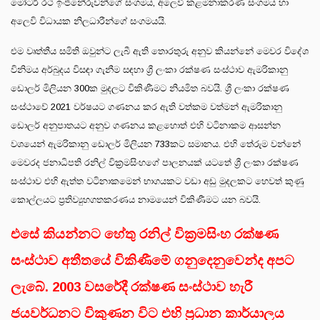
මෝටර් රථ ඉංජිනේරුවන්ගේ සංගමය, අලෙවි කළමනාකරණ සංගමය හා
අලෙවි විධායක නිලධාරීන්ගේ සංගමයයි.
එම වෘත්තීය සමිති ඔවුන්ට ලැබී ඇති තොරතුරු අනුව කියන්නේ මෙවර විදේශ
විනිමය අර්බුදය විසඳා ගැනීම සඳහා ශ්‍රී ලංකා රක්ෂණ සංස්ථාව ඇමරිකානු
ඩොලර් මිලියන 300ක මුදලට විකිණීමට නියමිත බවයි. ශ්‍රී ලංකා රක්ෂණ
සංස්ථාවේ 2021 වර්ෂයට ගණනය කර ඇති වත්කම වත්මන් ඇමරිකානු
ඩොලර් අනුපාතයට අනුව ගණනය කළහොත් එහි වටිනාකම ආසන්න
වශයෙන් ඇමරිකානු ඩොලර් මිලියන 733කට සමානය. එහි තේරුම වන්නේ
මෙවරද ජනාධිපති රනිල් වික්‍රමසිංහගේ පාලනයක් යටතේ ශ්‍රී ලංකා රක්ෂණ
සංස්ථාව එහි ඇත්ත වටිනාකමෙන් භාගයකට වඩා අඩු මුදලකට හෙවත් කුණු
කොල්ලයට ප්‍රතිව්‍යුහගතකරණය නාමයෙන් විකිණීමට යන බවයි.
එසේ කියන්නට හේතු රනිල් වික්‍රමසිංහ රක්ෂණ
සංස්ථාව අතීතයේ විකිණීමේ ගනුදෙනුවෙන්ද අපට
ලැබේ. 2003 වසරේදී රක්ෂණ සංස්ථාව හැරී
ජයවර්ධනට විකුණන විට එහි ප්‍රධාන කාර්යාලය