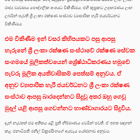
රාජ්‍ය ව්‍යවසාය පෞද්ගලික අංශයට විකිණීමය. එහි කූප්‍රකට උදාහරණය ලාභ
ලබමින් පැවති ශ්‍රී ලංකා රක්ෂණ සංස්ථාව ව්‍යාපාරික හැරී ජයවර්ධනට
විකිණීමය.
එම විකිණීම ඉන් වසර කිහිපයකට පසු ආපසු
හැරුනේ ශ්‍රී ලංකා රක්ෂණ සංස්ථාවේ රක්ෂණ සේවක
සංගමයේ මූලිකත්වයෙන් ශ්‍රේෂ්ඨාධිකරණය හමුවේ
පැවරූ මූලික අයතිවාසිකම් පෙත්සම් අනුවය. ඒ
අනුව ව්‍යාපාරික හැරී ජයවර්ධනට ශ්‍රී ලංකා රක්ෂණ
සංස්ථාව ආපසු බාරදෙන්නට සිදුවූ අතර ඔහු ගෙවූ
මුදල් යළි ආපසු ගෙවන්නට භාණ්ඩාගාරයට සිදුවිය.
දැන් නැවතත් එම අතීතය යළි ප්‍රති නිර්මාණය වෙමින් පවතී. ඒ ඉහත සඳහන්
කළ ජනාධිපති රනිල් වික්‍රමසිංහගේ අයවැය යෝජනාව අනුවය.