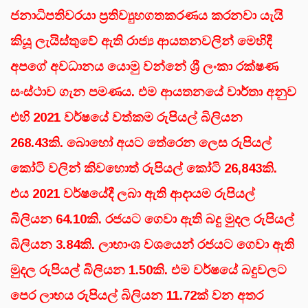
ජනාධිපතිවරයා ප්‍රතිව්‍යුහගතකරණය කරනවා යැයි
කියූ ලැයිස්තුවේ ඇති රාජ්‍ය ආයතනවලින් මෙහිදී
අපගේ අවධානය යොමු වන්නේ ශ්‍රී ලංකා රක්ෂණ
සංස්ථාව ගැන පමණය. එම ආයතනයේ වාර්තා අනුව
එහි 2021 වර්ෂයේ වත්කම රුපියල් බිලියන
268.43කි. බොහෝ අයට තේරෙන ලෙස රුපියල්
කෝටි වලින් කිවහොත් රුපියල් කෝටි 26,843කි.
එය 2021 වර්ෂයේදී ලබා ඇති ආදායම රුපියල්
බිලියන 64.10කි. රජයට ගෙවා ඇති බදු මුදල රුපියල්
බිලියන 3.84කි. ලාභාංශ වශයෙන් රජයට ගෙවා ඇති
මුදල රුපියල් බිලියන 1.50කි. එම වර්ෂයේ බදුවලට
පෙර ලාභය රුපියල් බිලියන 11.72ක් වන අතර