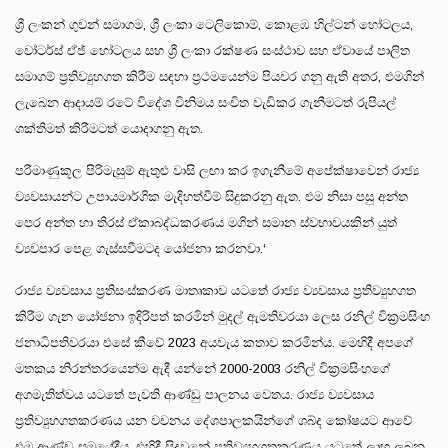
ශ්‍රී ලංකන් ගුවන් සමාගම, ශ්‍රී ලංකා ටෙලිකොම්, කොළඹ හිල්ටන් හෝටලය,
වෝටර්ස් ඒජ් හෝටලය සහ ශ්‍රී ලංකා රක්ෂණ සංස්ථාව සහ ඒවායේ පාලිත
සමාගම් ප්‍රතිව්‍යුහගත කිරීම සඳහා ප්‍රථමයෙන්ම පියවර ගනු ඇති අතර, එමගින්
ලැබෙන ආදායම් රටේ විදේශ විනිමය සංචිත වැඩිකර ගැනීමටත් රුපියල්
ශක්තිමත් කිරීමටත් යොදාගනු ඇත.
පරිමාණුකූල පිරිමැසුම් ඇතුළු වාසි ලඟා කර ඉගැනීමේ අපේක්ෂාවෙන් රාජ්‍ය
ව්‍යවසායන්ට උපායමාර්ගික මැදිහත්වීම් සිදුකරනු ඇත. එම නිසා පසු අන්ත
පෙර අන්ත හා තිරස් ඒකාබද්ධකරණය මගින් සමාන ස්වභාවයකින් යුත්
ව්‍යවපාර පෙළ ගැස්සවීමටද යෝජනා කරනවා.‘
රාජ්‍ය ව්‍යවසාය ප්‍රතිසංස්කරණ මාතෘකාව යටතේ රාජ්‍ය ව්‍යවසාය ප්‍රතිව්‍යුහගත
කිරීම ගැන යෝජනා ඉදිරිපත් කරමින් මුදල් ඇමතිවරයා ලෙස රනිල් වික්‍රමසිංහ
ජනාධිපතිවරයා එසේ කීවේ 2023 අයවැය කතාව කරමින්ය. මෙහිදී අපගේ
මතකය නිරන්තරයෙන්ම ඇදී යන්නේ 2000-2003 රනිල් වික්‍රමසිංහගේ
අගමැතිත්වය යටතේ පැවති ආණ්ඩු පාලනය වෙතය. රාජ්‍ය ව්‍යවසාය
ප්‍රතිව්‍යුහගතකරණය යන වචනය දේශපාලකයින්ගේ ශබ්ද කෝෂයට ආවේ
එම ආණ්ඩු සමයේදීය. එහිදී සිදුවුනේ ප්‍රතිව්‍යුහගතකරණය යටතේ ලාභ ලබන