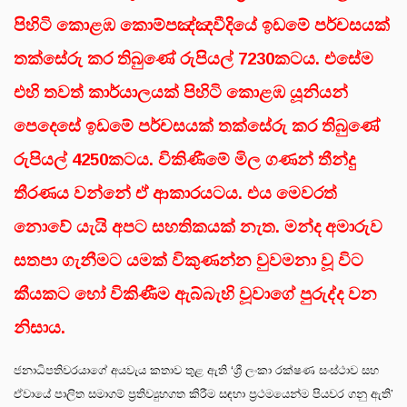
පිහිටි කොළඹ කොම්පඤ්ඤවීදියේ ඉඩමේ පර්චසයක්
තක්සේරු කර තිබුණේ රුපියල් 7230කටය. එසේම
එහි තවත් කාර්යාලයක් පිහිටි කොළඹ යූනියන්
පෙදෙසේ ඉඩමේ පර්චසයක් තක්සේරු කර තිබුණේ
රුපියල් 4250කටය. විකිණීමේ මිල ගණන් තීන්දු
තීරණය වන්නේ ඒ ආකාරයටය. එය මෙවරත්
නොවේ යැයි අපට සහතිකයක් නැත. මන්ද අමාරුව
සතපා ගැනීමට යමක් විකුණන්න වුවමනා වූ විට
කීයකට හෝ විකිණීම ඇබ්බැහි වූවාගේ පුරුද්ද වන
නිසාය.
ජනාධිපතිවරයාගේ අයවැය කතාව තුළ ඇති ‘ශ්‍රී ලංකා රක්ෂණ සංස්ථාව සහ
ඒවායේ පාලිත සමාගම් ප්‍රතිව්‍යුහගත කිරීම සඳහා ප්‍රථමයෙන්ම පියවර ගනු ඇති’