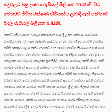
බදුවලට පසු ලාභය රුපියල් බිලියන 10.41කි. ඊට
අමතරව ජීවිත රක්ෂණ හිමියන්ට ලබාදී ඇති බෝනස්
මුදල රුපියල් බිලියන 9.82කි.
ජනාධිපතිවරයාගේ අයවැය කතාවෙන් පසු ශ්‍රී ලංකා රක්ෂණ සංස්ථාවේ
වෘත්තීය සමිති ශ්‍රී ලංකා රක්ෂණ සංස්ථාව නැවත විකිණීමට එරෙහි වෘත්තීය
සමිති එකතුව ලෙස සන්ධානගතවී ඇත. එයට ජනාධිපතිවරයාගේ පක්ෂයේ
වෘත්තීය සමිතිය වන ජාතික සේවක සංගමයද, ආණ්ඩුව පක්ෂය වන ශ්‍රී ලංකා
පොදුජන පෙරමුණේ පොදුජන ප්‍රගතිශීලි සේවක සංගමයද එක්වී තිබේ. එහි
තේරුම වන්නේ අනෙකුත් පක්ෂවල හා ස්වාධීන වෘත්තීය සමිති කෙසේ
වෙතත් එජාපයේ හා පොහොට්ටුවේ වෘත්තීය සමිති එම පක්ෂවල තීරණයට
විරුද්ධ බවයි. මෙම වෘත්තීය සමිති එකතුවේ අනෙක් වෘත්තීය සමිති වන්නේ
රක්ෂණ සේවක සංගමය, සමගි සේවක සංගමය, ශ්‍රී ලංකා නිදහස් සේවක
සංගමය, වෘත්තීය තාක්ෂණ විධායක නිලධාරීන්ගේ සංගමය, අන්තර් සමාගම්
සේවක සංගමය, රක්ෂණ පොදු සේවක සංගමය, ශාඛා පරිපාලන සංගමය,
අභ්‍යන්තර විකුණුම් නිලධාරීන්ගේ සංගමය, තාක්ෂණ නිලධාරීන්ගේ සංගමය,