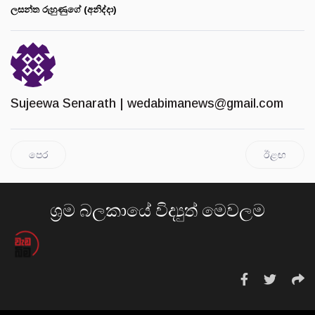
ලසන්ත රුහුණුගේ (අනිද්දා)
Sujeewa Senarath |
wedabimanews@gmail.com
පෙර
ඊළඟ
ශ්‍රම බලකායේ විද්‍යුත් මෙවලම