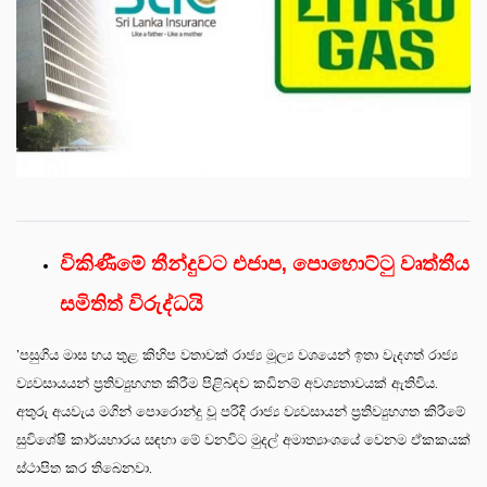
විකිණීමේ තීන්දුවට එජාප, පොහොට්ටු වෘත්තීය
සමිතිත් විරුද්ධයි
’පසුගිය මාස හය තුළ කිහිප වතාවක් රාජ්‍ය මූල්‍ය වශයෙන් ඉතා වැදගත් රාජ්‍ය
ව්‍යවසායයන් ප්‍රතිව්‍යුහගත කිරීම පිළිබඳව කඩිනම් අවශ්‍යතාවයක් ඇතිවිය.
අතුරු අයවැය මගින් පොරොන්දු වූ පරිදි රාජ්‍ය ව්‍යවසායන් ප්‍රතිව්‍යුහගත කිරීමේ
සුවිශේෂි කාර්යභාරය සඳහා මේ වනවිට මුදල් අමාත්‍යාංශයේ වෙනම ඒකකයක්
ස්ථාපිත කර තිබෙනවා.