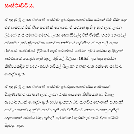
සංස්ථාවටය.
ඒ අනුව ශ්‍රී ලංකා රක්ෂණ සංස්ථාව ප්‍රතිව්‍යුහගතකරණය යටතේ විකිණීම යනු
එම සංස්ථාව විකිණීම පමණක් නොවේ. ඒ යටතේ ඇති දැනට ලාභ ලබන
ලිට්රෝ ගෑස් සමාගම මෙන්ම ලංකා හොස්පිට්ල්ද විකිණීමකි. හයට් හොටෙල්
සමාගම් දැනට ක්‍රියාත්මක නොවන තත්වයේ පැවතියද ඒ සඳහා ශ්‍රී ලංකා
රක්ෂණ සංස්ථාවත්, ලිට්රෝ ගෑස් සමාගමත්, සේවක අර්ථ සාධක අරමුදලත්
ආරම්භයේ යොදවා ඇති මුදල රුපියල් බිලියන 18.5කි. ඉන්පසු අවස්ථා
කිහිපයකදීම ඒ සඳහා තවත් රුපියල් බිලයන ගණනාවක් රක්ෂණ සංස්ථාව
යොදවා ඇත.
ඒ අනුව ශ්‍රී ලංකා රක්ෂණ සංස්ථාව ප්‍රතිව්‍යුහගතකරණය නාමයෙන්
විකුණන්නට යන්නේ ලාභ ලබන රාජ්‍ය ආයතන කිහිපයක් හා විශාල
ආයෝජනයක් යොදවා ඇති රාජ්‍ය ආයතන බව සැඟවිය නොහැකි සත්‍යයකි.
අයවැය කතාව අනුවම සඟවා ඇති එම විකිණීමේ සත්‍යය ජයගනු ඇතිද?
නැතහොත් පරාජය වනු ඇතිද? සිදුවන්නේ කුමක්දැයි අපට බලා සිටීමට
සිදුවනු ඇත.