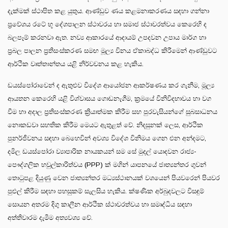
දැක්මක් ස්ථාපිත කළ යුතුය. ආණ්ඩුව ණය කළමනාකරණය සඳහා ගන්නා
ප්‍රවේශය රටේ භූ දේශපාලන ස්ථාවරය හා සමාජ ස්ථාවරත්වය කෙරෙහි ද
බලපෑම් කරනවා ඇත. නව්‍ය ආකාරයේ ආදායම් උපදවන උපාය මාර්ග හා
ප්‍රබල පාලන ප්‍රතිසංස්කරණ සමඟ මූල්‍ය විනය ඒකාබද්ධ කිරීමෙන් ආණ්ඩුවට
ආර්ථික වෘත්තාන්තය යළි නිර්වචනය කළ හැකිය.
ඩයස්පෝරාවෙන් ද ඇතුළුව විදේශ ආයෝජන ආකර්ෂණය කර ගැනීම, මූල්‍ය
ආයතන කෙරෙහි යළි විශ්වාසය ගොඩනැගීම, ක්‍රමයේ විනිවිදභාවය හා වග
වීම හා අදාල ප්‍රතිසංස්කරණ ක්‍රියාත්මක කිරීම සහ පුරවැසියන්ගේ සුබසාධනය
නොකඩවා සහතික කිරීම මෙයට ඇතුළත් වේ. නිදසුනක් ලෙස, ආර්ථික
පුනර්ජීවනය සඳහා බෙහෙවින් අවශ්‍ය විදේශ විනිමය ගෙන එන අන්දමට,
දමිල ඩයස්පෝරා ව්‍යාපාරික නායකයන් සම සේ මුදල් යොදවන රාජ්‍ය-
පෞද්ගලික හවුල්කාරිත්වය (PPP) ක් මගින් යාපනයේ ජාත්‍යන්තර ගුවන්
තොටුපළ දියුණු වෙන ජාත්‍යන්තර මධ්‍යස්ථානයක් වශයෙන් පියවරෙන් පියවර
පුළුල් කිරීම සඳහා පහසුකම් සැලසිය හැකිය. ක්ෂණික අර්බුදවලට විසඳුම්
සොයන අතරම දිගු කාලීන ආර්ථික ස්ථාවරත්වය හා සමෘද්ධිය සඳහා
අත්තිවාරම දැමීම අත්‍යවශ්‍ය වේ.