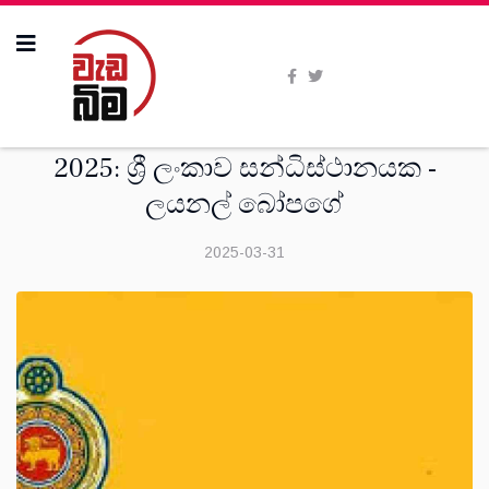
මතවාද
2025: ශ්‍රී ලංකාව සන්ධිස්ථානයක -
ලයනල් බෝපගේ
2025-03-31