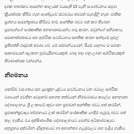
දශක හතරකට ආසන්න කාලයක් වයසැති 13 වැනි සංශෝධනය සපුරා
ක්‍රියාත්මක කිරීම ගැන ආණ්ඩුවේ ස්ථාවරය තවමත් පැහැදිලි නැත. ජාතික
ප්‍රශ්නය ආමන්ත්‍රණය කිරීමට නම්, ආන්තික බවට පත් කර තිබෙන
ප‍්‍රජාවන්ගේ සංස්කෘතික අනන්‍යතාවයන්ට ගරු කරන, ඔවුන්ගේ අභිමානය,
සමානාත්මතාවය සහ ආර්ථික සංවර්ධනය සහතික කරන අන්දමේ පුළුල්
ප්‍රතිපත්ති රාමුවක් අවශ්‍ය වේ. මේ සම්බන්ධයෙන්, සියළු දෙනාට ම සමාන
ආකාරයෙන් සලකන පුරවැසිභාවයකුත්, බෙද හදා ගනු ලබන ආර්ථිකයකුත්
තීරණාත්මක වන්නේය.
නිගමනය
කෝවිඩ් වසංගතය සහ යුක්‍රේන යුද්ධය සංවර්ධනය වන රටවල ආර්ථික
වශයෙන් පවතින අවදානම් සහගත තත්වයන් නිරාවරණය කලේය. අනන්‍යතා
දේශපාලනය, ශ්‍රී ලංකාවේ කුඩා ජන ප්‍රජාවන් ආන්තික බවට පත් කරමින්,
ප්‍රජාතන්ත්‍රවාදය තර්ජනයට ලක් කරමින් සංස්කෘතික බෙදීම් ගැඹුරු බවට පත්
කල හැකිය; එය දක්ෂිණාංශික දේශපාලනයට මෙන්ම අධිකාරවාදයට
අනුග්‍රහය දක්වමින්, දරිද්‍රතාවයට හා අභ්‍යන්තර ගැටුම්වලට මඟ පෑදිය හැකිය.