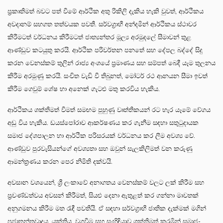
ප්‍රකෘතිමත් බවට පත් වීමේ ආර්ථික අතු රිකිලි දැකිය හැකි වුවත්, ආර්ථිකය
අවදානම් සහගත තත්වයක පවතී. සර්වග්‍රාහී අන්දමින් ආර්ථිකය ස්ථාවර
කිරීමටත් වර්ධනය කිරීමටත් ජාත්‍යන්තර මූල්‍ය අරමුදලේ සීමාවන් තුළ
ආණ්ඩුව කටයුතු කරයි. ආර්ථික පරිවර්තන පනතේ සහ දේපල බද්දේ සිදු
කරන වෙනස්කම් තුලින් රාජ්‍ය අංශයේ ප්‍රමාණය සහ සම්පත් බෙදී යෑම තුලනය
කිරීම අරමුණු කරයි. සංචිත වැඩි වී තිබුනත්, මෝටර් රථ ආනයන සීමා ඉවත්
කිරීම ගෙවුම් ශේෂ හා අනෙක් ගැටළු මතු කරවිය හැකිය.
ආර්ථිකය ශක්තිමත් වීමත් සමඟම පුහුණු වෘත්තිකයන් රට හැර යෑමේ වේගය
අඩු විය හැකිය. ඩයස්පෝරාව ආකර්ෂණය කර ගැනීම සඳහා සතුටුදායක
සමාජ දේශපාලන හා ආර්ථික පරිසරයක් වර්ධනය කර ලීම අවශ්‍ය වේ.
ආණ්ඩුව පුරවැසියන්ගේ අවශ්‍යතා සහ ඔවුන් සැලකිලිමත් වන කරුණු
ආමන්ත්‍රණය කරන පෙර නිමිති දක්වයි.
අවසාන වශයෙන්, ශ්‍රී ලංකාවේ අනාගතය වෙනස්කම් වලට ලක් කිරීම සහ
ප්‍රචණ්ඩත්වය අවසන් කිරීමත්, සියළු දෙනා ඇතුළත් කර ගන්නා මාවතක්
අනුගමනය කිරීම මත රැඳී පවතියි. ඒ සඳහා සර්වග්‍රාහී ජාතික දැක්මක් මගින්
ප්‍රජාතන්ත්‍රවාදය, යුක්තිය, වගවීම සහ සංහිඳියාව ශක්තිමත් කරමින් සමාජ-