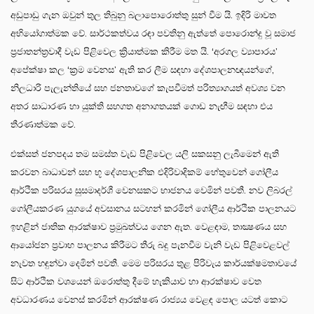
අඩුපාඩු ගැන ඔවුන් තුල තිබුනු බලාපොරොත්තු සුන් වීම යි. ඉදිරි මාවත
අභියෝගාත්මක වේ. සාර්ථකත්වය රඳා පවතිනු ඇත්තේ පොරොන්දු වූ සමාජ
ප්‍රජාතන්ත්‍රවාදී වැඩ පිළිවෙල ක්‍රියාත්මක කිරීම මත යි. ‘අරගල ව්‍යාපාරය’
අපේක්ෂා කල ‘ක්‍රම වෙනස’ ඇති කර ලීම සඳහා දේශපාලනඥයන්ගේ,
නිලධාරි පැලැන්තියේ සහ ජනතාවගේ කැපවීමත් පරිත්‍යාගයත් අවශ්‍ය වන
අතර සාධාරණ හා යුක්ති සහගත අනාගතයක් ගොඩ නැඟීම සඳහා එය
තීරණාත්මක වේ.
එක්සත් ජනපදය තම සමස්ත වැඩ පිළිවෙල යලි සකසනු ලැබීමෙන් ඇති
කරවන බාධාවන් සහ භූ දේශපාලනික එදිරිවාදිකම් හේතුවෙන් ගෝලීය
ආර්ථික පරිසරය සුසමාදර්ශී වෙනසකට භාජනය වෙමින් පවතී. නව ලිබරල්
ගෝලීයකරණ යුගයේ අවසානය සටහන් කරමින් ගෝලීය ආර්ථික පාලනයට
ඉහළින් ජාතික ආරක්ෂාව ප්‍රමුඛත්වය ගෙන ඇත. වෙළඳාම, තාක්‍ෂණය සහ
ආයෝජන ප්‍රවාහ පාලනය කිරීමට තීරු බදු පැනවීම වැනි වැඩ පිළිවෙළවල්
නැවත හඳුන්වා දෙමින් පවතී. මෙම පරිසරය තුළ පිරිවැය කාර්යක්ෂමතාවයේ
සිට ආර්ථික වශයෙන් ඔරොත්තු දීමේ හැකියාව හා ආරක්ෂාව වෙත
අවධාරණය වෙනස් කරමින් ආරක්ෂණ රාජ්‍යය වෙළඳ පොල යටත් කොට