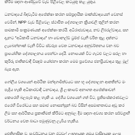
කිරීම සඳහා ආණ්ඩුවේ වැඩ පිළිවෙල කටයුතු කළ යුතුය.
ධනවාදයේ බිඳවැටීම අපේක්ෂා කරන සම්ප්‍රදායික මාක්ස්වාදයෙන් වෙනස්
වෙමින්, NPP වැඩ පිළිවෙල ස්ථාපිත දේශපාලන ක්‍රියාවලි තුලින් කරන
සාමකාමී සංක්‍රමණයක් අපේක්ෂා කරයි. අධිරාජ්‍යවාදය, නව ලිබරල්වාදය, සහ
දැනට "අධිකාරී ධනවාදය" හා ඩොනල්ඩ් ට්‍රම්ප් වැනි චරිත තුළ දක්නට
ලැබෙන්නාක් වැනි විවිධ ස්වරූප වෙත ධනවාදය අනුවර්තනය වන බව
ප්‍රායෝගික දේශපාලනය පෙන්වා දෙයි. නොයෙක් විට ගැටළු වලට සරල හා
කුරිරු ජාතිකවාදී විසඳුම් යෝජනා කරන මෙම ප්‍රවේශය ජනප්‍රියවාදය තුළ මුල්
බැස ඇත.
ගෝලීය වශයෙන් ආර්ථික මන්දගාමිත්වයට සහ භූ දේශපාලන ආතතීන්ට මං
පෑදිය හැකි අධිකාරවාදී ධනවාදය, ශ්‍රී ලංකාවේ අනාගත අපේක්ෂාවන්
කෙරෙහි බලපෑම් කළ හැකි ය. දේශීය වශයෙන් ගත් විට, ප්‍රතිසංස්කරණවලට
එරෙහි විරෝධය සහ සමාජ නොසන්සුන් බව විසින් අසමානතාවය අඩු කර
ලීම සහ ආර්ථිකය ප්‍රකෘතිමත් කිරීමට අනුබල දීම සඳහා අවශ්‍ය කරන සර්වග්‍රාහී
වර්ධනය වෙත බාධා පමුණුවනු ලැබිය හැකිය.
ඓතිහාසික ව, සංවර්ධනය වන රටවල් ලාභදායක ශ්‍රමය වාසිදායක ලෙස