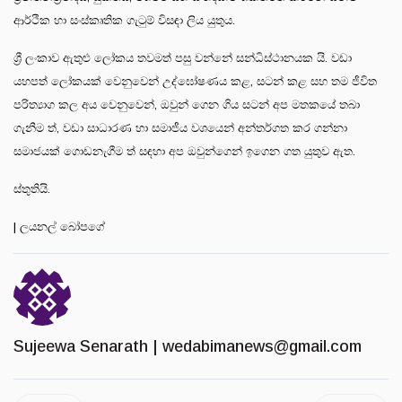
ආර්ථික හා සංස්කෘතික ගැටුම් විසඳා ලිය යුතුය.
ශ්‍රී ලංකාව ඇතුළු ලෝකය තවමත් පසු වන්නේ සන්ධිස්ථානයක යි. වඩා
යහපත් ලෝකයක් වෙනුවෙන් උද්ඝෝෂණය කළ, සටන් කළ සහ තම ජීවිත
පරිත්‍යාග කල අය වෙනුවෙන්, ඔවුන් ගෙන ගිය සටන් අප මතකයේ තබා
ගැනීම ත්, වඩා සාධාරණ හා සමාජීය වශයෙන් අන්තර්ගත කර ගන්නා
සමාජයක් ගොඩනැගීම ත් සඳහා අප ඔවුන්ගෙන් ඉගෙන ගත යුතුව ඇත.
ස්තුතියි.
| ලයනල් බෝපගේ
Sujeewa Senarath |
wedabimanews@gmail.com