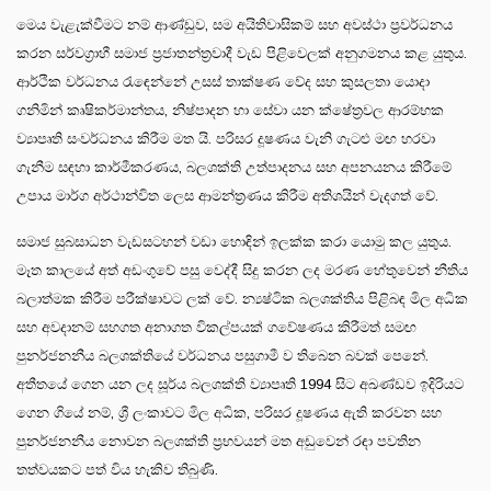
මෙය වැළැක්වීමට නම් ආණ්ඩුව, සම අයිතිවාසිකම් සහ අවස්ථා ප්‍රවර්ධනය
කරන සර්වග්‍රාහී සමාජ ප්‍රජාතන්ත්‍රවාදී වැඩ පිළිවෙලක් අනුගමනය කළ යුතුය.
ආර්ථික වර්ධනය රැඳෙන්නේ උසස් තාක්ෂණ වේද සහ කුසලතා යොදා
ගනිමින් කෘෂිකර්මාන්තය, නිෂ්පාදන හා සේවා යන ක්ෂේත්‍රවල ආරම්භක
ව්‍යාපෘති සංවර්ධනය කිරීම මත යි. පරිසර දූෂණය වැනි ගැටළු මඟ හරවා
ගැනීම සඳහා කාර්මීකරණය, බලශක්ති උත්පාදනය සහ අපනයනය කිරීමේ
උපාය මාර්ග අර්ථාන්විත ලෙස ආමන්ත්‍රණය කිරීම අතිශයින් වැදගත් වේ.
සමාජ සුබසාධන වැඩසටහන් වඩා හොඳින් ඉලක්ක කරා යොමු කල යුතුය.
මෑත කාලයේ අත් අඩංගුවේ පසු වෙද්දී සිදු කරන ලද මරණ හේතුවෙන් නීතිය
බලාත්මක කිරීම පරීක්ෂාවට ලක් වේ. න්‍යෂ්ටික බලශක්තිය පිළිබඳ මිල අධික
සහ අවදානම් සහගත අනාගත විකල්පයක් ගවේෂණය කිරීමත් සමඟ
පුනර්ජනනීය බලශක්තියේ වර්ධනය පසුගාමී ව තිබෙන බවක් පෙනේ.
අතීතයේ ගෙන යන ලද සූර්ය බලශක්ති ව්‍යාපෘති 1994 සිට අඛණ්ඩව ඉදිරියට
ගෙන ගියේ නම්, ශ්‍රී ලංකාවට මිල අධික, පරිසර දූෂණය ඇති කරවන සහ
පුනර්ජනනීය නොවන බලශක්ති ප්‍රභවයන් මත අඩුවෙන් රඳා පවතින
තත්වයකට පත් විය හැකිව තිබුණි.