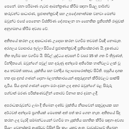
පෙනේ. මහා පරිමාණ ගැටළු ආමන්ත්‍රණය කිරීම සඳහා සියලු පාර්ශ්ව
කරුවන්ට සාධාරණ, ප්‍රජාතන්ත්‍රවාදී සහ උපදේශනාත්මක වනවා මෙන්ම
ඔවුන්ට එසේ පෙනෙන විස්තීර්ණ දේශපාලන හා නෛතික ප්‍රතිපත්ති රාමුවක්
අනුගමනය කිරීම අවශ්‍ය වේ.
අතීතයේ කරන ලද අසාධාරණ උදෙසා කරන වගවීම තවමත් විසඳී නොමැත.
අරගලය ව්‍යාපාරය ඉල්ලා සිටියේ ප්‍රජාතන්ත්‍රවාදී ප්‍රතිසංස්කරණ යි; දූෂණයට
තිත තැබීම සහ වගවීම යි. සිවිල් යුද්ධය අවසන් වී වසර 15 ක් ගත වී තිබුණත්,
වින්දිතයෝ, ඔවුන්ගේ පවුල් සහ දරුණු අන්දමේ අතිරේක හානිවලට ලක් වූ
අය තවමත් සත්‍යය, යුක්තිය සහ වන්දිය බලාපොරොත්තුව සිටිති. පසුගිය දශක
හත දස දහස් ගණන් දෙනා බලහත්කාරයෙන් අතුරුදහන් කිරීම්වලට සාක්ෂි
දැරීය. සිය දහස් ගණන් දෙනා මරා දමන ලද අතර ඔවුන්ගේ මළ සිරුරු
පශ්චාත් මරණ පරීක්ෂණවලින් තොරව විනාශ කර දමන ලදී.
අපරාධකරුවන්ට ලබා දී තිබෙන දණ්ඩ මුක්තිය නිසාවෙන් සතුටුදායක සහ
අර්ථවත් අන්දමේ ප්‍රගතියක් මෙතෙක් අත් පත් කර ගෙන නැත. අතීතයේ සිදු
කරන ලද වැරදි සම්බන්ධයෙන් වගවීම හා යුක්තිය සහතික කිරීම සඳහා අවශ්‍ය
සියලු වෙනස්කම් ආණ්ඩුව විසින් සිදු කළ යුතුව ඇත. ව්‍යවස්ථාවේ තිබෙන