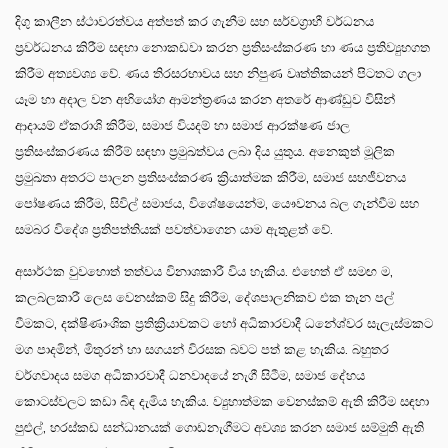
දිගු කාලීන ස්ථාවරත්වය අත්පත් කර ගැනීම සහ සර්වග්‍රාහී වර්ධනය
ප්‍රවර්ධනය කිරීම සඳහා නොකඩවා කරන ප්‍රතිසංස්කරණ හා ණය ප්‍රතිව්‍යුහගත
කිරීම අත්‍යවශ්‍ය වේ. ණය තිරසරභාවය සහ නිපුණ වෘත්තිකයන් පිටතට ගලා
යෑම හා අදාල වන අභියෝග ආමන්ත්‍රණය කරන අතරේ ආණ්ඩුව විසින්
ආදායම් ඒකරාශි කිරීම, සමාජ වියදම් හා සමාජ ආරක්ෂණ ජාල
ප්‍රතිසංස්කරණය කිරීම් සඳහා ප්‍රමුඛත්වය ලබා දිය යුතුය. අනෙකුත් මූලික
ප්‍රමුඛතා අතරට පාලන ප්‍රතිසංස්කරණ ක්‍රියාත්මක කිරීම, සමාජ සහජීවනය
පෝෂණය කිරීම, සිවිල් සමාජය, විශේෂයෙන්ම, යෞවනය බල ගැන්වීම සහ
සමබර විදේශ ප්‍රතිපත්තියක් පවත්වාගෙන යාම ඇතුළත් වේ.
අසාර්ථක වුවහොත් තත්වය විනාශකාරී විය හැකිය. එහෙත් ඒ සමඟ ම,
කලබලකාරී ලෙස වෙනස්කම් සිදු කිරීම, දේශපාලනිකව එක තැන පල්
වීමකට, දක්ෂිණාංශික ප්‍රතික්‍රියාවකට හෝ අධිකාරවාදී ධනේශ්වර සැලැස්මකට
මග පාදමින්, මිතුරන් හා සගයන් විරසක බවට පත් කළ හැකිය. බහුතර
වර්ගවාදය සමග අධිකාරවාදී ධනවාදයේ නැගී සිටීම, සමාජ දේහය
කොටස්වලට කඩා බිඳ දැමිය හැකිය. ව්‍යුහාත්මක වෙනස්කම් ඇති කිරීම සඳහා
පුළුල්, හරස්කඩ සන්ධානයක් ගොඩනැගීමට අවශ්‍ය කරන සමාජ සම්මුති ඇති