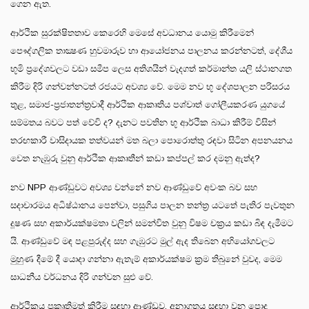
ගෙන ඇත.
ආර්ථික සුරක්ෂිතතාව කෙරෙහි මෙසේ අවධානය යොමු කිරීමෙන් ‍
පෞද්ගලික තාක්‍ෂණ හුවමාරුව හා ආයෝජනය පාලනය කරන්නටත්, දේශීය
භූමි ප්‍රදේශවලට වඩා සමීප ලෙස අතිශයින් වැදගත් කර්මාන්ත යලි ස්ථානගත
කිරීම දිරි ගන්වන්නටත් රජයට අවශ්‍ය වේ. මෙම නව භූ දේශපාලන පරිසරය
තුළ, සමාජ-ප්‍රජාතන්ත්‍රවාදී ආර්ථික ආකෘතිය පශ්චාත් ගෝලීයකරණ යුගයේ
සම්මතය බවට පත් වේවි ද? දැනට පවතින භූ ආර්ථික බාධා කිරීම් විසින්
තරඟකාරී වාසිදායක තත්වයන් මත බලා පොරොත්තු රඳවා සිටින අපනයනය
වෙත නැඹුරු වුනු ආර්ථික ආකෘතීන් කඩා කප්පල් කර දමනු ඇත්ද?
නව NPP ආණ්ඩුවට අවශ්‍ය වන්නේ නව ආණ්ඩුවේ අවංක බව සහ
සදාචාරමය අධිෂ්ඨානය පෙන්වා, පසුගිය පාලන තන්ත්‍ර යටතේ පැතිර පැවතුන
දූෂණ සහ අකාර්යක්ෂමතා වලින් සමන්විත වුනු විෂම චක්‍රය කඩා බිඳ දැමීමට
යි. ආණ්ඩුවේ මඳ පළපුරුද්ද සහ ගැඹුරට මුල් ඇද තිබෙන අභියෝගවලට
මුහුණ දීමේ දී යොදා ගන්නා ඇතැම් අකාර්යක්ෂම ක්‍රම තිබුනේ වුවද, මෙම
සාධනීය වර්ධනය දිරි ගන්වන සුළු වේ.
ආර්ථිකය ප්‍රකෘතිමත් කිරීම සඳහා ආණ්ඩුව, අනාගතය සඳහා වන පොදු