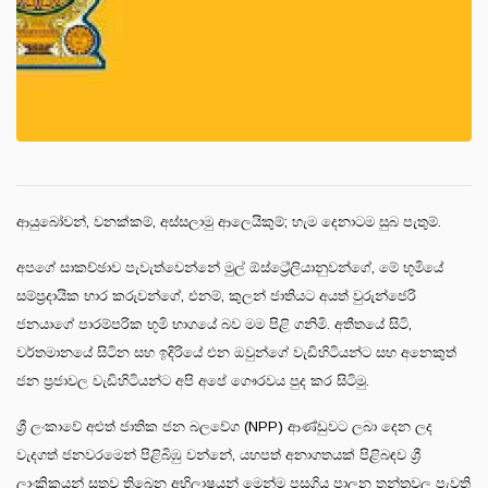
ආයුබෝවන්, වනක්කම්, අස්සලාමු ආලෙයිකුම්; හැම දෙනාටම සුබ පැතුම්.
අපගේ සාකච්ඡාව පැවැත්වෙන්නේ මුල් ඕස්ට්‍රේලියානුවන්ගේ, මේ භූමියේ
සම්ප්‍රදායික භාර කරුවන්ගේ, එනම්, කුලන් ජාතියට අයත් වුරුන්ජෙරි
ජනයාගේ පාරම්පරික භූමි භාගයේ බව මම පිළි ගනිමි. අතීතයේ සිටි,
වර්තමානයේ සිටින සහ ඉදිරියේ එන ඔවුන්ගේ වැඩිහිටියන්ට සහ අනෙකුත්
ජන ප්‍රජාවල වැඩිහිටියන්ට අපි අපේ ගෞරවය පුද කර සිටිමු.
ශ්‍රී ලංකාවේ අළුත් ජාතික ජන බලවේග (NPP) ආණ්ඩුවට ලබා දෙන ලද
වැදගත් ජනවරමෙන් පිළිබිඹු වන්නේ, යහපත් අනාගතයක් පිළිබඳව ශ්‍රී
ලාංකිකයන් සතුව තිබෙන අභිලාෂයන් මෙන්ම පසුගිය පාලන තන්ත්‍රවල පැවති