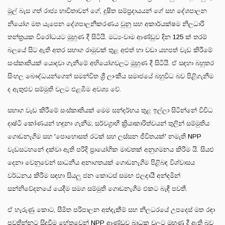
මුල් බැස ගත් රාජ්‍ය භාවිතාවන් ගේ, දූෂිත සම්ප්‍රදායයන් ගේ සහ දේශපාලන
නියෝග මත යැපෙන දේශපාලනීකරණය වුනු සහ අකාර්යක්ෂම නිලධාරි
තන්ත්‍රයක විරෝධයට මුහුණ දී සිටියි. මධ්‍ය-වාම ආණ්ඩුව දින 125 ක් තරම්
බලයේ සිට ඇති අතර සභාග රාමුවක් තුළ අළුත් හා වඩා යහපත් වැඩ කිරීමේ
සංස්කෘතියක් යොදවා ගැනීමේ අභියෝගවලට මුහුණ දී සිටියි. ඒ සඳහා බහුතර
සිංහල බෞද්ධයන්ගෙන් සමන්විත ශ්‍රී ලාංකීය සමාජයේ බහුවිධ බව පිළිගැනීම
ද ඇතුළුව සම්මුති වලට එළඹීම අවශ්‍ය වේ.
සභාග වැඩ කිරීමේ සංස්කෘතියක් මෙම සන්දර්භය තුළ ඉල්ලා සිටින්නේ විවිධ
දෘෂ්ටි කෝණයන් හඳුනා ගැනීම, සර්වග්‍රාහී ක්‍රියාකාරිත්වයන් තුලින් සම්මුතිය
ගොඩනැගීම සහ 'පොහොසත් රටක් සහ ලස්සන ජීවිතයක්' නමැති NPP
වැඩසටහනේ දක්වා ඇති පරිදි ප්‍රායෝගික මාවතක් අනුගමනය කිරීම යි. සියළු
දෙනා වෙනුවෙන් සාධනීය අනාගතයක් ගොඩනැගීම පිළිබඳ විශ්වාසය
වර්ධනය කිරීම සඳහා සියලු ජන කොටස් සමඟ ඵලදායී අන්දමින්
සන්නිවේදනයේ යෙදීම සමග සම්මුති ගොඩනැගීම එකට බැඳී පවතී.
ඒ හැරුණු කොට, සීමිත පරිපාලන අත්දැකීම් සහ නිලධරයේ උපදෙස් මත රඳා
පවතින්නට සිදුවීම හේතුවෙන් NPP ආණ්ඩුව බාධක වලට මුහුණ දී ඇති බව