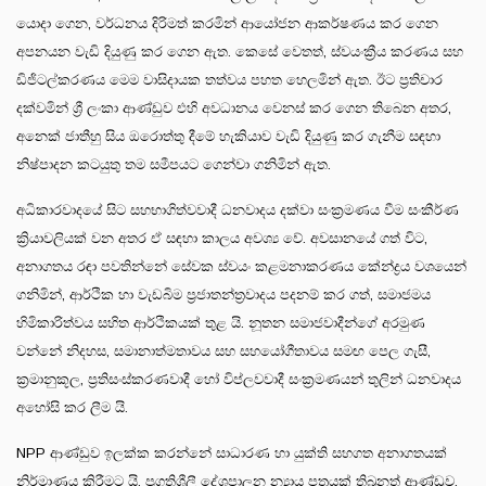
යොදා ගෙන, වර්ධනය දිරිමත් කරමින් ආයෝජන ආකර්ෂණය කර ගෙන
අපනයන වැඩි දියුණු කර ගෙන ඇත. කෙසේ වෙතත්, ස්වයංක්‍රීය කරණය සහ
ඩිජිටල්කරණය මෙම වාසිදායක තත්වය පහත හෙලමින් ඇත. ඊට ප්‍රතිචාර
දක්වමින් ශ්‍රී ලංකා ආණ්ඩුව එහි අවධානය වෙනස් කර ගෙන තිබෙන අතර,
අනෙක් ජාතීහු සිය ඔරොත්තු දීමේ හැකියාව වැඩි දියුණු කර ගැනීම සඳහා
නිෂ්පාදන කටයුතු තම සමීපයට ගෙන්වා ගනිමින් ඇත.
අධිකාරවාදයේ සිට සහභාගිත්වවාදී ධනවාදය දක්වා සංක්‍රමණය වීම සංකීර්ණ
ක්‍රියාවලියක් වන අතර ඒ සඳහා කාලය අවශ්‍ය වේ. අවසානයේ ගත් විට,
අනාගතය රඳා පවතින්නේ සේවක ස්වයං කළමනාකරණය කේන්ද්‍රය වශයෙන්
ගනිමින්, ආර්ථික හා වැඩබිම ප්‍රජාතන්ත්‍රවාදය පදනම් කර ගත්, සමාජමය
හිමිකාරිත්වය සහිත ආර්ථිකයක් තුළ යි. නූතන සමාජවාදීන්ගේ අරමුණ
වන්නේ නිදහස, සමානාත්මතාවය සහ සහයෝගීතාවය සමඟ පෙල ගැසී,
ක්‍රමානුකූල, ප්‍රතිසංස්කරණවාදී හෝ විප්ලවවාදී සංක්‍රමණයන් තුලින් ධනවාදය
අහෝසි කර ලීම යි.
NPP ආණ්ඩුව ඉලක්ක කරන්නේ සාධාරණ හා යුක්ති සහගත අනාගතයක්
නිර්මාණය කිරීමට යි. ප්‍රගතිශීලී දේශපාලන න්‍යාය පත්‍රයක් තිබුනත් ආණ්ඩුව,