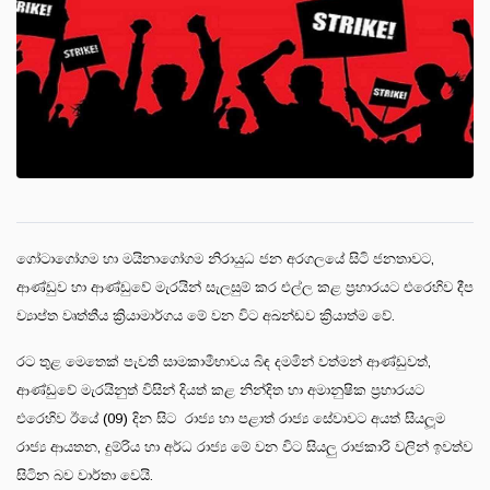
ගෝටාගෝගම හා මයිනාගෝගම නිරායුධ ජන අරගලයේ සිටි ජනතාවට,
ආණ්ඩුව හා ආණ්ඩුවේ මැරයින් සැලසුම් කර එල්ල කළ ප්‍රහාරයට එරෙහිව දීප
ව්‍යාප්ත වෘත්තීය ක්‍රියාමාර්ගය මේ වන විට අඛන්ඩව ක්‍රියාත්ම වේ.
රට තුළ මෙතෙක් පැවති සාමකාමීභාවය බිඳ දමමින් වත්මන් ආණ්ඩුවත්,
ආණ්ඩුවේ මැරයිනුත් විසින් දියත් කළ නින්දිත හා අමානුෂික ප්‍රහාරයට
එරෙහිව ඊයේ (09) දින සිට රාජ්‍ය හා පළාත් රාජ්‍ය සේවාවට අයත් සියලූම
රාජ්‍ය ආයතන, දුම්රිය හා අර්ධ රාජ්‍ය මේ වන විට සියලු රාජකාරි වලින් ඉවත්ව
සිටින බව වාර්තා වෙයි.