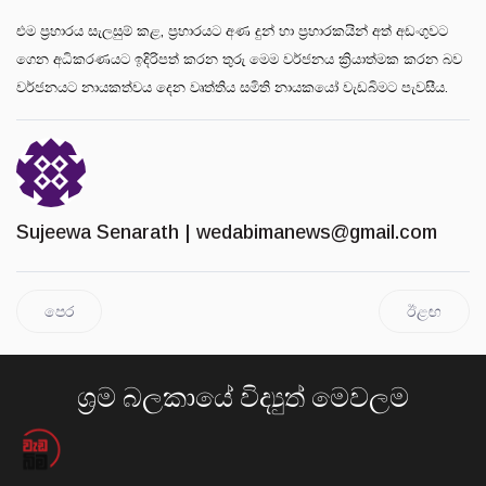
එම ප්‍රහාරය සැලසුම් කළ, ප්‍රහාරයට අණ දුන් හා ප්‍රහාරකයින් අත් අඩංගුවට
ගෙන අධිකරණයට ඉදිරිපත් කරන තුරු මෙම වර්ජනය ක්‍රියාත්මක කරන බව
වර්ජනයට නායකත්වය දෙන වෘත්තිය සමිති නායකයෝ වැඩබිමට පැවසීය.
Sujeewa Senarath |
wedabimanews@gmail.com
පෙර
ඊළඟ
ශ්‍රම බලකායේ විද්‍යුත් මෙවලම