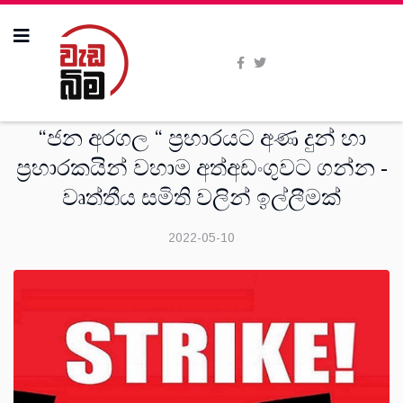
සමිති විත්ති
“ජන අරගල “ ප්‍රහාරයට අණ දුන් හා
ප්‍රහාරකයින් වහාම අත්අඩංගුවට ගන්න -
වෘත්තීය සමිති වලින් ඉල්ලීමක්
2022-05-10