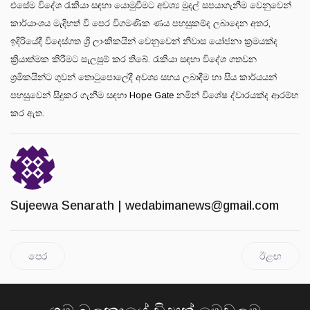
එසේම විදේශ රැකියා සඳහා යොමුවීමට අවශ්‍ය මුදල් සපයාගැනීම වෙනුවෙන්
කාර්යාංශය මැදිහත් වී පෙර විගමණික ණය පහසුකම්ද ලබාදෙන අතර,
ඉදිරියේදී විදෙස්ගත ශ්‍රි ලාංකිකයින් වෙනුවෙන් නිවාස යෝජනා ක්‍රමයක්ද
ක්‍රියාත්මක කිරීමට සැලසුම් කර තිබේ. රැකියා සඳහා විදේශ ගතවන
ශ්‍රමිකයින්ට ගුවන් තොටුපොලේදී අවශ්‍ය සහය ලබාදීම හා සිය කාර්යයන්
පහසුවෙන් සිදුකර ගැනීම සඳහා Hope Gate නමින් විශේෂ ද්වාරයක්ද ආරම්භ
කර ඇත.
Sujeewa Senarath |
wedabimanews@gmail.com
පෙර
ඊළඟ