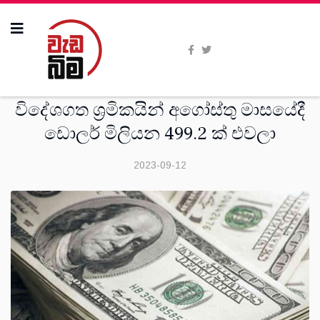
සංක‍්‍රමණික
විදේශගත ශ්‍රමිකයින් අගෝස්තු මාසයේදී
ඩොලර් මිලියන 499.2 ක් එවලා
2023-09-12