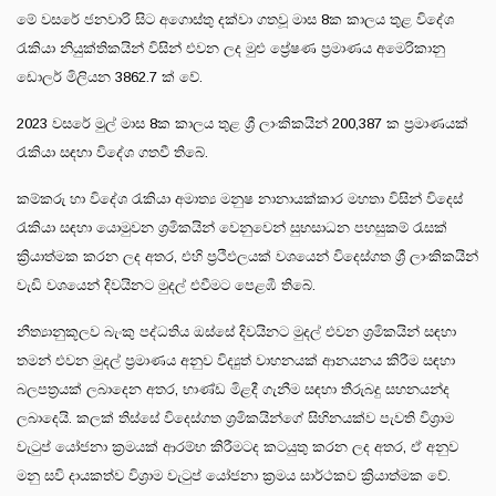
මේ වසරේ ජනවාරි සිට අගොස්තු දක්වා ගතවූ මාස 8ක කාලය තුළ විදේශ
රැකියා නියුක්තිකයින් විසින් එවන ලද මුළු ප්‍රේෂණ ප්‍රමාණය අමෙරිකානු
ඩොලර් මිලියන 3862.7 ක් වේ.
2023 වසරේ මුල් මාස 8ක කාලය තුළ ශ්‍රී ලාංකිකයින් 200,387 ක ප්‍රමාණයක්
රැකියා සඳහා විදේශ ගතවී තිබේ.
කම්කරු හා විදේශ රැකියා අමාත්‍ය මනුෂ නානායක්කාර මහතා විසින් විදෙස්
රැකියා සඳහා යොමුවන ශ්‍රමිකයින් වෙනුවෙන් සුභසාධන පහසුකම් රැසක්
ක්‍රියාත්මක කරන ලද අතර, එහි ප්‍රථිඵලයක් වශයෙන් විදෙස්ගත ශ්‍රී ලාංකිකයින්
වැඩි වශයෙන් දිවයිනට මුදල් එවීමට පෙළඹී තිබේ.
නීත්‍යානුකූලව බැංකු පද්ධතිය ඔස්සේ දිවයිනට මුදල් එවන ශ්‍රමිකයින් සඳහා
තමන් එවන මුදල් ප්‍රමාණය අනුව විද්‍යුත් වාහනයක් ආනයනය කිරීම සඳහා
බලපත්‍රයක් ලබාදෙන අතර, භාණ්ඩ මිළදී ගැනීම සඳහා තීරුබදු සහනයන්ද
ලබාදෙයි. කලක් තිස්සේ විදෙස්ගත ශ්‍රමිකයින්ගේ සිහිනයක්ව පැවති විශ්‍රාම
වැටුප් යෝජනා ක්‍රමයක් ආරම්භ කිරීමටද කටයුතු කරන ලද අතර, ඒ අනුව
මනු සවි දායකත්ව විශ්‍රාම වැටුප් යෝජනා ක්‍රමය සාර්ථකව ක්‍රියාත්මක වේ.