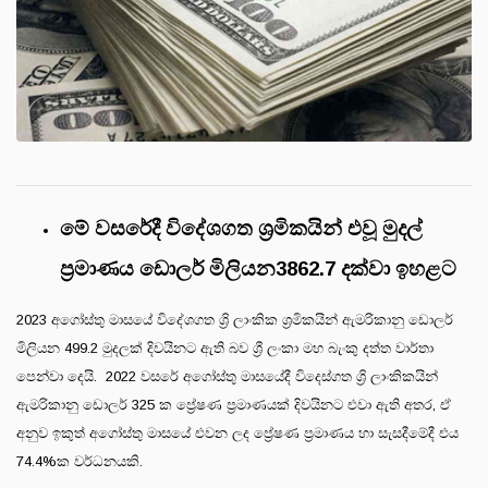
මේ වසරේදී විදේශගත ශ්‍රමිකයින් එවූ මුදල්
ප්‍රමාණය ඩොලර් මිලියන3862.7 දක්වා ඉහළට
2023 අගෝස්තු මාසයේ විදේශගත ශ්‍රි ලාංකික ශ්‍රමිකයින් ඇමරිකානු ඩොලර්
මිලියන 499.2 මුදලක් දිවයිනට ඇති බව ශ්‍රී ලංකා මහ බැංකු දත්ත වාර්තා
පෙන්වා දෙයි. 2022 වසරේ අගෝස්තු මාසයේදී විදෙස්ගත ශ්‍රි ලාංකිකයින්
ඇමරිකානු ඩොලර් 325 ක ප්‍රේෂණ ප්‍රමාණයක් දිවයිනට එවා ඇති අතර, ඒ
අනුව ඉකුත් අගෝස්තු මාසයේ එවන ලද ප්‍රේෂණ ප්‍රමාණය හා සැසදීමේදී එය
74.4%ක වර්ධනයකි.