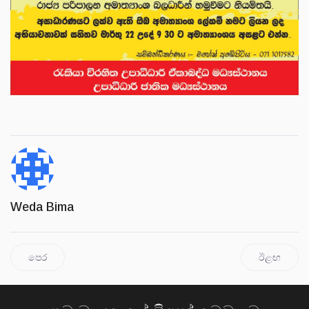
Weda Bima
පෙර
ඊළඟ