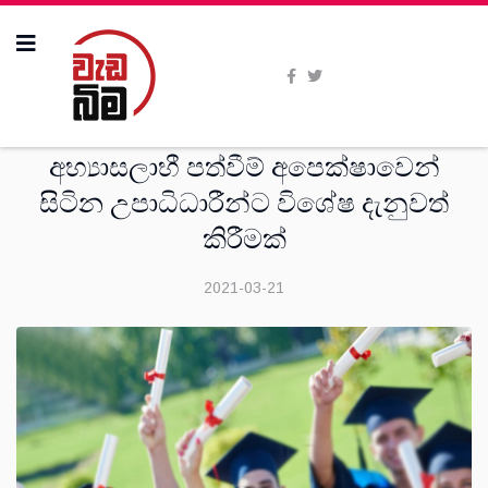
දෙස්
අභ්‍යාසලාභී පත්වීම් අපෙක්ෂාවෙන්
සිටින උපාධිධාරීන්ට විශේෂ දැනුවත්
කිරීමක්
2021-03-21