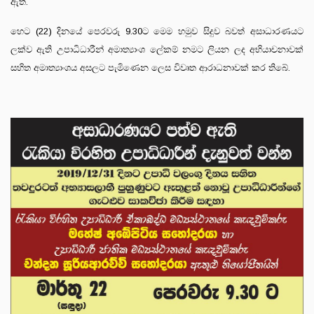
ඇත.
හෙට (22) දිනයේ පෙරවරු 9.30ට මෙම හමුව සිදුව බවත් අසාධාරණයට
ලක්ව ඇති උපාධිධාරීන් අමාත්‍යාංශ ලේකම් නමට ලියන ලද අභියාචනාවක්
සහිත අමාත්‍යාංශය අසලට පැමිණෙන ලෙස විවෘත ආරාධනාවක් කර තිබේ.