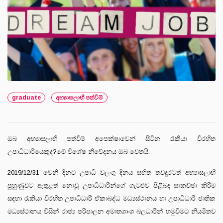
graduate
අභ්‍යාසලාභී පත්වීම්
ඔබ අභ්‍යාසලාභී පත්වීම් අපෙක්ෂාවෙන් සිටින රැකියා විරහිත
උපාධිධාරියෙකුද?මේ විශේෂ නිවේදනය ඔබ වෙතයි.
2019/12/31 වෙනි දිනට උපාධි වලංගු දිනය සහිත තවදුරටත් අභ්‍යාසලාභී
පුහුණුවට ඇතුළත් නොවූ උපාධිධාරීන්ගේ ගැටළුව පිළිබඳ සාකච්ඡා කිරීම
සඳහා රැකියා විරහිත උපාධිධාරී ඒකාබද්ධ මධ්‍යස්ථානය හා උපාධිධාරී ජාතික
මධ්‍යස්ථානය විසින් රාජ්‍ය පරිපාලන අමාතශාංශ බලධාරීන් හමුවීමට නියමිතව