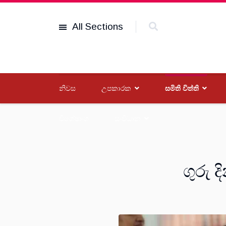
All Sections
නිවස
උපකාරක
සමිති විත්ති
විශේෂාංග
සංවිධාන
ගුරු 