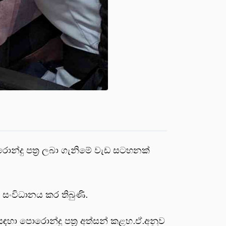
රොන්දු පත්‍ර ලබා ගැනිමේ වැඩ සටහනක්
 සංවිධානය කර තිබුණි.
ඳහා පොරොන්දු පත්‍ර අත්සන් කළහ.ඒ.අනුව