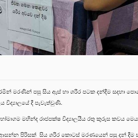
මින් මරණින් පසු සිය ඇස් හා ශරීර පටක දන්දීම සදහා පො
 විද්‍යාලයේ දී පැවැත්වුණි.
 හෝමාගම මහින්ද රාජපක්ෂ විද්‍යාලයීය රතු කුරුස කවය මෙය
සන්න පිරිසක් සිය ශරීර කොටස් මරණයෙන් පසු දන් දීම ස