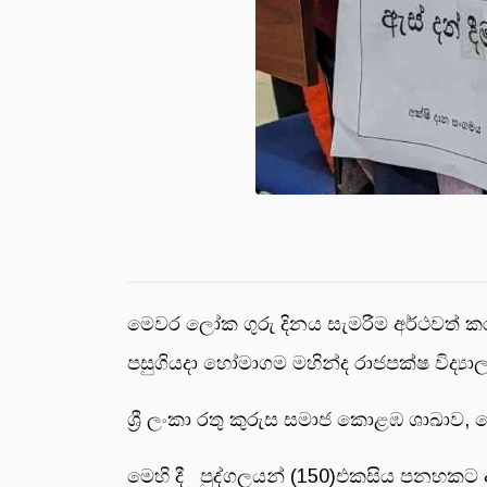
මෙවර ලෝක ගුරු දිනය සැමරීම අ‍ර්ථවත් කර
පසුගියදා හෝමාගම මහින්ද රාජපක්ෂ විද්‍යාලය
ශ්‍රී ලංකා රතු කුරුස සමාජ කොළඹ ශාඛාව,
මෙහි දී පුද්ගලයන් (150)එකසිය පනහකට ආ