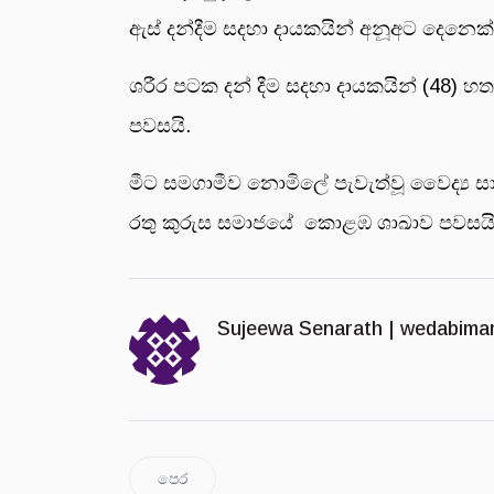
ඇස් දන්දීම සදහා දායකයින් අනූඅට දෙනෙක් 
ශරීර පටක දන් දීම සදහා දායකයින් (48) හ
පවසයි.
මීට සමගාමීව නොමිලේ පැවැත්වූ වෛද්‍ය ස
රතු කුරුස සමාජයේ කොළඹ ශාඛාව පවසයි
Sujeewa Senarath |
wedabima
පෙර