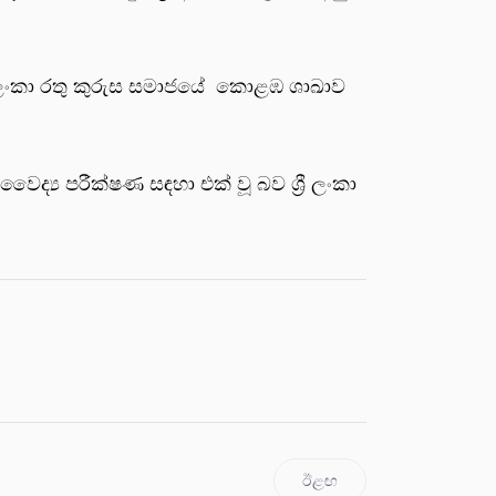
‍රී ලංකා රතු කුරුස සමාජයේ කොළඹ ශාඛාව
‍ය පරීක්ෂණ සඳහා එක් වූ බව ශ්‍රී ලංකා
ඊළඟ