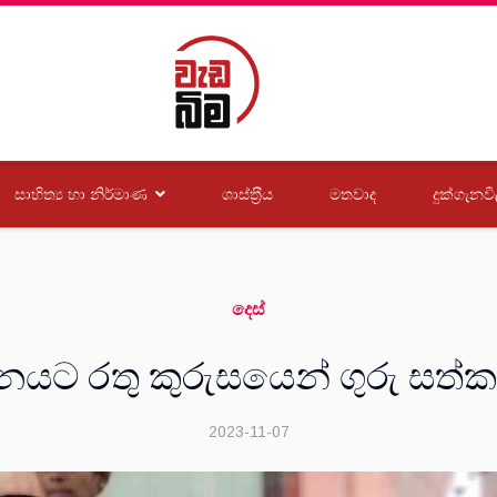
සාහිත්‍ය හා නිර්මාණ
ශාස්ත‍්‍රීය
මතවාද
දුක්ගැනවි
දෙස්
දිනයට රතු කුරුසයෙන් ගුරු සත්
2023-11-07