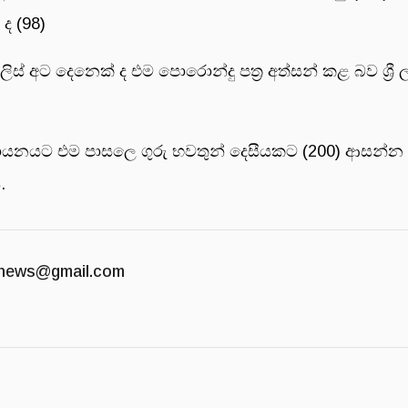
ද (98)
තලිස් අට දෙනෙක් ද එම පොරොන්දු පත්‍ර අත්සන් කළ බව ශ්
ායනයට එම පාසලෙ ගුරු භවතුන් දෙසීයකට (200) ආසන්න වෛද්
.
news@gmail.com