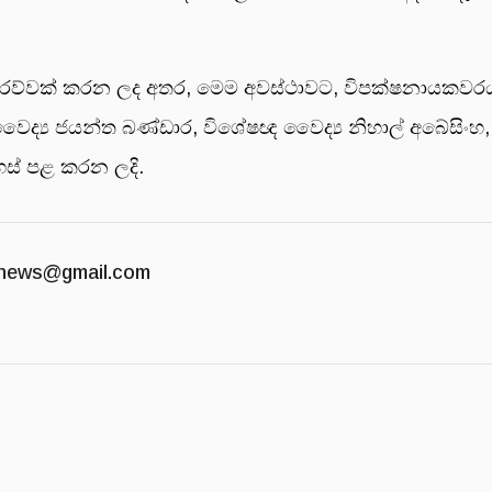
දරව්වක් කරන ලද අතර, මෙම අවස්ථාවට, විපක්ෂනායකවරයා 
්, වෛද්‍ය ජයන්ත බණ්ඩාර, විශේෂඥ වෛද්‍ය නිහාල් අබේසිං
දහස් පළ කරන ලදි.
news@gmail.com