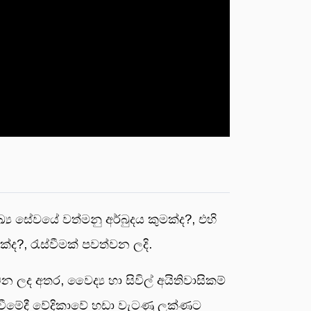
්‍ය සේවයේ වත්මනු අර්බුදය කුමක්ද?, එහි
ක්ද?, රැස්වීමක් පවත්වන ලදි.
වන ලද අතර, වෛද්‍ය හා සිවිල් අයිතිවාසිකම්
ක්වීමේදී වේදිකාවේ හඩා වැටණු ලක්ණට