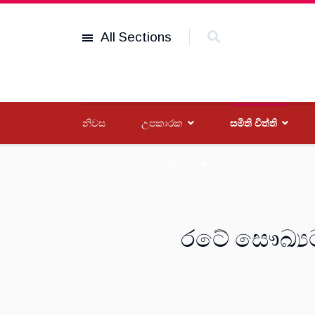
All Sections
නිවස
උපකාරක
සමිති විත්ති
විශේෂාංග
සංවිධාන
රටේ සෞඛ්‍යට