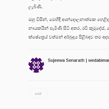
ලැබිණි.
ඔහු විසින්, මෙහිදී ආන්දොලනාත්මක හෙළි
නායකයින් පැමිණි සිටි අතර, රවි කුමුදේස
ක්ෂේත්‍රෙය් වත්මන් අර්බුදය පිළිබඳව තම අ
Sujeewa Senarath |
wedabima
පෙර