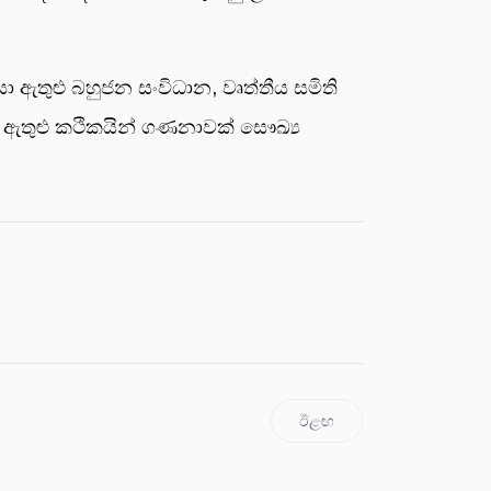
ඇතුළු බහුජන සංවිධාන, වෘත්තීය සමිති
හ, ඇතුළු කථිකයින් ගණනාවක් සෞඛ්‍ය
ඊළඟ