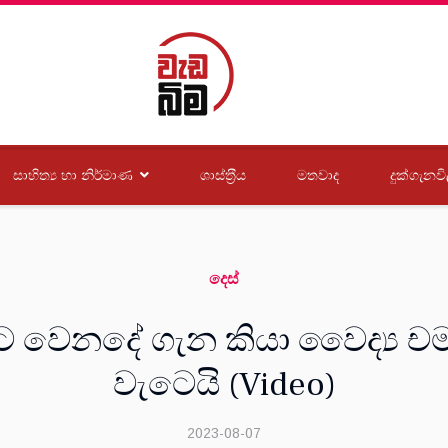
සාහිත්‍ය හා නිර්මාණ
ශාස්ත‍්‍රීය
මතවාද
දුක්ගැනවි
දෙස්
 වෙනදේ ගැන කියා වෛද්‍ය චම
වැටෙයි (Video)
2023-08-07