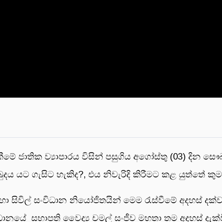
මේ ජාතික ව්‍යාපාරය විසින් පසුගිය අගෝස්තු (03) දින සෞඛ
බුදය යට ගැසිට හැකිද?, එය නිවැරිදි කිරීමට කළ යුත්තේ කුම
් හා සිවිල් සංවිධාන නියෝජිතයින් මෙම රැස්වීමේ අදහස් දක්
න්ධානයේ සභාපති වෛද්‍ය චමල් සංජීව මහතා තම අදහස් දැ