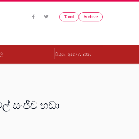
Tamil
Archive
ලි
සිකුරා, අගෝ 7, 2026
ල් සංජීව හඩා