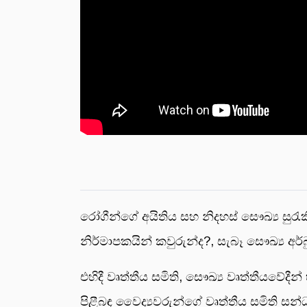
රෝගීන්ගේ අයිතිය සහ නිදහස් සෞඛ්‍ය සුරැකී
නිර්මාපකයින් කවුරුන්ද?, සැබෑ සෞඛ්‍ය අර්
එහිදී වෘත්තීය සමිති, සෞඛ්‍ය වෘත්තීයවේදීන
පිළීබඳ වෛද්‍යවරුන්ගේ වෘත්තීය සමිති ස