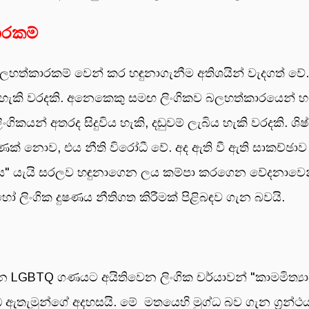
ාරකම්
ලහත්කාරකම් වෙන් කර හඳුනාගැනීම අතිශයින් වැදගත් වේ. ව
ැකි වරදකි. අනෙකෙකු සමඟ ලිංගිකව බලහත්කාරයෙන් හැසිර
ිංගිකයන් අතරද සිදුවිය හැකි, දඬුවම් ලැබිය හැකි වරදකි
ක් නොව, එය නීති විරෝධී වේ. අද ඇති වී ඇති සාකච්ඡා
රශ්නය" යැයි සරලව හඳුනාගෙන ලය කම්පා කරගෙන වේදනාවෙ
ෝ ලිංගික දුෂණය නීතිගත කිරීමක් පිළිබඳව ගැන බවයි.
ෙන LGBTQ ගණයට අයිතිවෙන ලිංගික චර්යාවන් "කාමමිත්‍යා
ඇතැමුන්ගේ අදහසයි. මේ මතයෙහි මුග්ධ බව ගැන ග්‍රන්ථයක