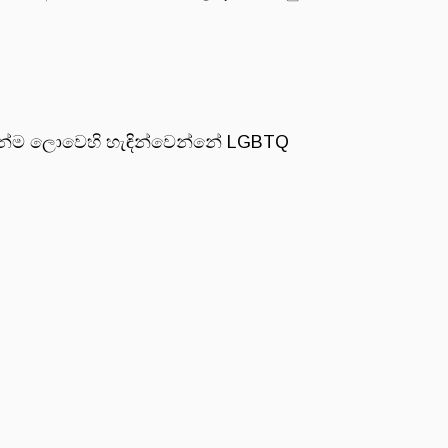
.
ෙන්ම ලොවෙහි හැඳින්වෙන්නේ LGBTQ