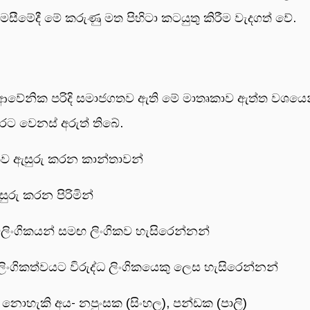
 විමසීමේදී මේ කරුණු මත පිහිටා කටයුතු කිරීම වැදගත් වේ
 ආවේනික පරිදි සමාජගතව ඇති මේ මාතෘකාව ඇත්ත වශය
කුරට වෙනස් අරුත් තිබේ.
කව ඇසුරු කරන කාන්තාවන්
රු කරන පිරිමින්
සමලිංගිකයන් සමඟ ලිංගිකව හැසිරෙන්නන්
 ලිංගිකත්වයට විරුද්ධ ලිංගිකයෙකු ලෙස හැසිරෙන්නන්
ත නොහැකි අය- නපුංසක (සිංහල), පන්ඩක (පාලි)