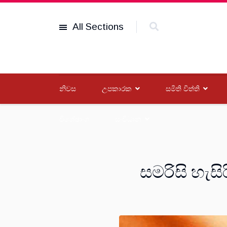
All Sections
නිවස
උපකාරක
සමිති විත්ති
විශේෂාංග
සංවිධාන
සමරිසි හැස