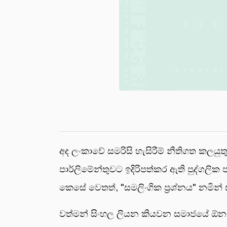
අද ලංකාවේ සමරිසි හැසිරීම් නීතිගත කලයුත
පාර්ලිමේන්තුවට ඉදිරිපත්කර ඇති පුද්ගල
කෙසේ වෙතත්, "සමලිංගික ප්‍රශ්නය" නමින්
වත්මන් සිංහල ලියන කියවන සමාජයේ ඕනෑ