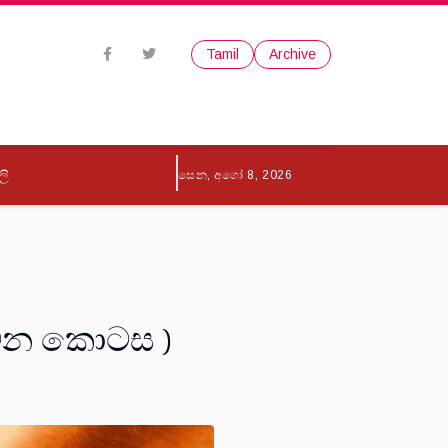
Tamil
Archive
ලි
සෙන, අගෝ 8, 2026
මුවන කොටස )