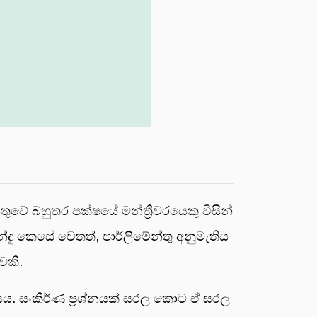
තුවේ බහුතර පක්ෂයේ මන්ත්‍රීවරයෙකු විසින්
්දු කෙසේ වෙතත්, පාර්ලිමේන්තු අනුමැතිය
වකි.
. සංකීර්ණ ප්‍රශ්නයක් සරල කොට ඒ සරල