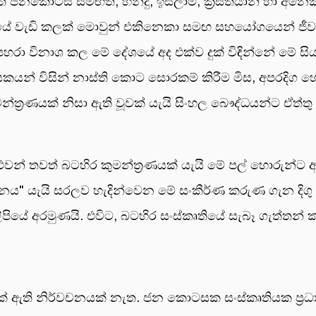
ුත් ජනකොටස් සමඟත්, හින්දු, ඉස්ලාම්, ක්‍රිස්තියානි හා අ
ාසයේ වැඩි කලක් මොවුන් එකිනෙකා සමඟ සහයෝගයෙන් ජීවත
පහරා විනාශ කල මේ දේශයේ අද එක්ව දුක් විඳින්නේ මේ ස
යන් විසින් නාස්ති කොට සොරකම් කිරීම මිස, අපරදිග හ
ත්‍රණයක් නිසා ඇති වූවක් යැයි සිංහල බෞද්ධයන්ට ඒත්තු
දී, එවන් තවත් බටහිර කුමන්ත්‍රණයක් යැයි මේ පල් හොරු
රශ්නය" යැයි සරලව හැදින්වෙන මේ සංකීර්ණ කරුණ ගැන දිග
ිපියේ අරමුණයි. එවිට, බටහිර සංස්කෘතියේ සැබෑ ගැත්තන්
ඇති නිර්වචනයක් නැත. ජන කොටසක සංස්කෘතියක ප්‍රධාන