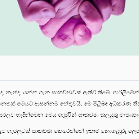
ුද, නැත්ද, යන්න ගැන සාකච්ඡාවක් ඇතිවී තිබේ. පාර්ලිමේන්
ික පනතක් මෙයට ආසන්නම හේතුවයි. මේ පිළිබඳ අධිකරණ තීන
 සරලව හැඳින්වෙන මෙය ගැඹුරින් සාකච්ඡා කලයුතු මාතෘකා
ම ගැටලුවක් සාකච්ඡා කෙරෙන්නේ ඉතාම නොගැඹුරු ලෙසය