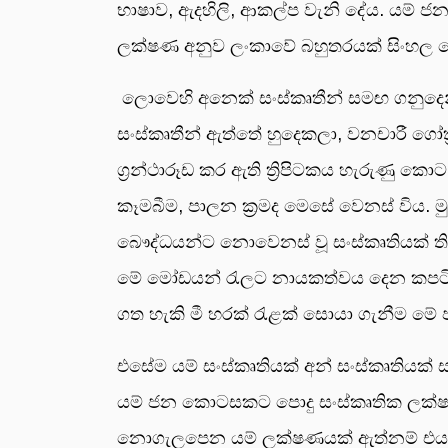
භාෂාව, ඇදහිලි, ආකල්ප වැනි දේය. යම් 
ලක්ෂණ අනුව ලංකාවේ බහුතරයක් සිංහල බ
ලොවෙහි අනෙක් සංස්කෘතීන් සමඟ ගනුද
සංස්කෘතීන් ඇත්තේ හුදෙකලා, වනචාරී ගෝත්
ග්‍රන්ථාරූඩ කර ඇති ත්‍රිපිටකය හැරුණු ක
කෑමබීම, පාලන ක්‍රමද මෙසේ වෙනස් විය. ම
බෞද්ධයන්ට නොවෙනස් වූ සංස්කෘතියක් ති
මේ මෝඩයන් රැලට නායකත්වය දෙන කපටියන
ගත හැකි මී හරක් රැළක් සොයා ගැනීම මේ
එසේම යම් සංස්කෘතියක් අන් සංස්කෘතියක්
යම් ජන කොටසකට පොදු සංස්කෘතික ලක්ෂ
නොගැලපෙන යම් ලක්ෂණයක් ඇත්නම් එය එ