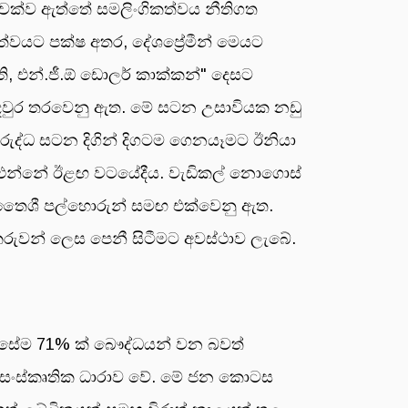
ටලුවක්ව ඇත්තේ සමලිංගිකත්වය නීතිගත
කත්වයට පක්ෂ අතර, දේශප්‍රේමීන් මෙයට
ි, එන්.ජී.ඕ ඩොලර් කාක්කන්" දෙසට
ි කඳවුර තරවෙනු ඇත. මේ සටන උසාවියක නඩු
රුද්ධ සටන දිගින් දිගටම ගෙනයෑමට ඊනියා
ුන් එන්නේ ඊළඟ වටයේදීය. වැඩිකල් නොගොස්
ි හිතෛශී පල්හොරුන් සමඟ එක්වෙනු ඇත.
රුවන් ලෙස පෙනී සිටීමට අවස්ථාව ලැබේ.
 එසේම 71% ක් බෞද්ධයන් වන බවත්
ාන සංස්කෘතික ධාරාව වේ. මේ ජන කොටස