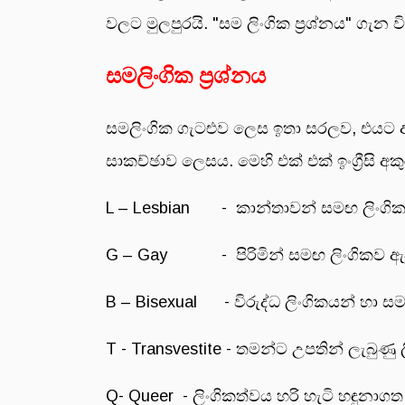
වලට මුලපුරයි. "සම ලිංගික ප්‍රශ්නය" ගැන
සමලිංගික ප්‍රශ්නය
සමලිංගික ගැටළුව ලෙස ඉතා සරලව, එයට
සාකච්ඡාව ලෙසය. මෙහි එක් එක් ඉංග්‍රීසි අ
L – Lesbian - කාන්තාවන් සමඟ ලිංගි
G – Gay - පිරිමින් සමඟ ලිංගිකව ඇසු
B – Bisexual - විරුද්ධ ලිංගිකයන් හා 
T - Transvestite - තමන්ට උපතින් ලැබුණු
Q- Queer - ලිංගිකත්වය හරි හැටි හඳුනාග