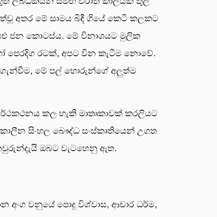
නෙකුත් ලබ්ධිකයන් සමඟ චිරාත් කාලයක් තුල
්වූ අතර මේ සාමය බිඳී ගියේ කෙටි කලකට
ියළු ජන කොටස්ය. මේ විනාශයට මුලික
ෝ පෙරදිග රටක්, අපට වින කැටීම නොවේ.
 ගැන්වීම, මේ පල් හොරුන්ගේ අලුත්ම
න්ට අර්ථකථනය කල හැකි මාතෘකාවක් කරලියට
ු කාලීන සිංහල බෞද්ධ සංස්කෘතියෙන් උගත
 කවුරුන්දැයි ඔබට වැටහෙනු ඇත.
 අංග වනුයේ පොදු විශ්වාස, ආචාර ධර්ම,