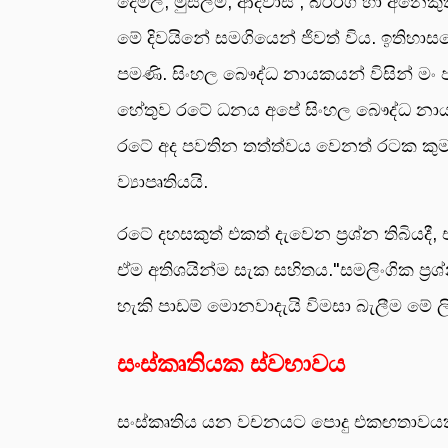
දෙමල, මුස්ලිම්, ආදිවාසී , බර්ර්ග හා අනෙක
මේ දිවයිනේ සමගියෙන් ජිවත් විය. ඉතිහ
පමණි. සිංහල බෞද්ධ නායකයන් විසින් මං 
හේතුව රටේ ධනය අපේ සිංහල බෞද්ධ නායක
රටේ අද පවතින තත්ත්වය වෙනත් රටක කුමන්
ව්‍යාපෘතියයි.
රටේ දහසකුත් එකත් දැවෙන ප්‍රශ්න තිබිය
ඒම අතිශයින්ම සැක සහිතය."සමලිංගික ප්‍
හැකි පාඩම් මොනවාදැයි විමසා බැලීම මේ ල
සංස්කෘතියක ස්වභාවය
සංස්කෘතිය යන වචනයට පොදු එකඟතාවයක් 