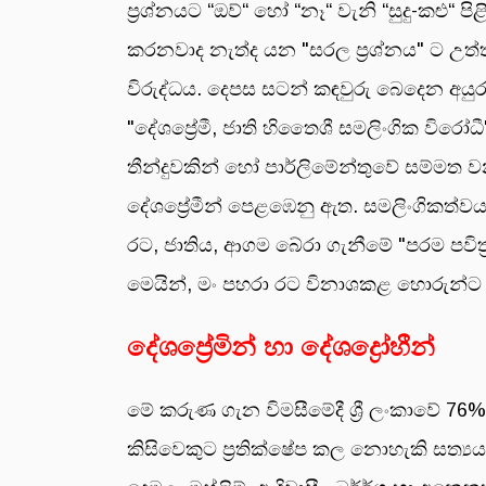
ප්‍රශ්නයට “ඔව්“ හෝ “නෑ“ වැනි “සුදු-කළ
කරනවාද නැත්ද යන "සරල ප්‍රශ්නය" ට උත්තර
විරුද්ධය. දෙපස සටන් කඳවුරු බෙදෙන අයු
"දේශප්‍රේමී, ජාති හිතෛශී සමලිංගික වි
තීන්දුවකින් හෝ පාර්ලිමේන්තුවේ සම්මත 
දේශප්‍රේමීන් පෙළඹෙනු ඇත. සමලිංගිකත්ව
රට, ජාතිය, ආගම බේරා ගැනීමේ "පරම පවිත
මෙයින්, මං පහරා රට විනාශකළ හොරුන්ට 
දේශප්‍රේමින් හා දේශද්‍රෝහීන්
මේ කරුණ ගැන විමසීමේදී ශ්‍රී ලංකාවේ 
කිසිවෙකුට ප්‍රතික්ෂේප කල නොහැකි සත්