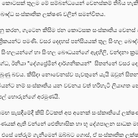
ජන කොටසක් තුලම මේ සම්බන්ධයෙන් වෙනස්කම් තිබිය හැකි
ෞද්ධ සංස්කෘතික ලක්ෂණ වලින් සමන්විතය.
ෙනු කරන, ගැටෙන කිසිම ජන කොටසක සංස්කෘතිය වෙන
‍රිකයන්ට පමණි. වසර දෙදහස් පන්සියයක් තුල සිංහල බෞද්ධ
ොට සිංහලයන්ගේ හා සිංහල බෞධයන්ගේ ඇදහිලි, වන්දනා ක්‍රම,
ුග්ධ, ඊනියා "දේශප්‍රේමීන් දාර්ශනිකයන්" සිතන්නේ වසර
බුණු බවය. කිසිදා නොවෙනස්ව පැවතුනේ යැයි ඔවුන් සිත
්ට නම් සංස්කෘතිය යන වචනය වත් හරිහැටි ලියාගත නොහ
 පල් හොරුන්ගේ අරමුණයි.
 සමඟ සැසඳීමේදී කිසි විටකත් අප අනෙක් සංස්කෘතියේ ලක්
ණයක් ඇති වන්නේ ඓතිහාසික හා භූ දේශපාලන සාධක මත
සේ තේරුම් ගැනීමෙන් ඔබ්බට ගොස්, ඒ සංස්කෘතික ලක්