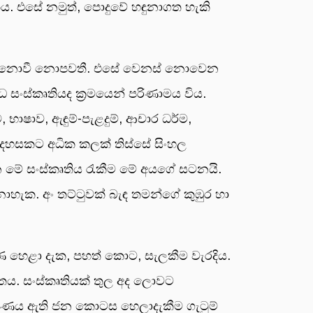
ය. එසේ නමුත්, පොදුවේ හඳුනාගත හැකි
ස් නොවී නොපවතී. එසේ වෙනස් නොවෙන
 සංස්කෘතියද ක්‍රමයෙන් පරිණාමය විය.
 භාෂාව, ඇඳුම්-පැළදුම්, ආචාර ධර්ම,
 දෙදහසකට අධික කලක් තිස්සේ සිංහල
න මේ සංස්කෘතිය රැකීම මේ අයගේ සටනයි.
ැක. අං තට්ටුවක් බැඳ තමන්ගේ කුඹුර හා
ෂණ හෙළා දැක, පහත් කොට, සැලකීම වැරදිය.
ය. සංස්කෘතියක් තුල අද ලොවට
ෂණය ඇති ජන කොටස හෙලාදැකීම ගැටුම්