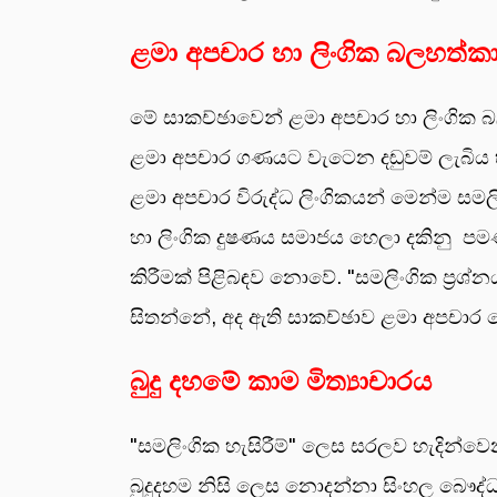
ළමා අපචාර හා ලිංගික බලහත්ක
මේ සාකච්ඡාවෙන් ළමා අපචාර හා ලිංගික බ
ළමා අපචාර ගණයට වැටෙන දඬුවම් ලැබිය හ
ළමා අපචාර විරුද්ධ ලිංගිකයන් මෙන්ම සමල
හා ලිංගික දුෂණය සමාජය හෙලා දකිනු පමණ
කිරීමක් පිළිබඳව නොවේ. "සමලිංගික ප්‍
සිතන්නේ, අද ඇති සාකච්ඡාව ළමා අපචාර හ
බුදු දහමේ කාම මිත්‍යාචාරය
"සමලිංගික හැසිරීම්" ලෙස සරලව හැදින්ව
බුදුදහම නිසි ලෙස නොදන්නා සිංහල බෞද්ධ 