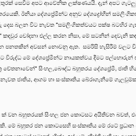
ු“ පිළිතුරක් සෙවීම අපට ආවේනික ලක්ෂණයයි. දැන් අපට ගැ
යෙකි. ඊනියා දේශප්‍රේමීන්ට අනුව දේශද්‍රෝහීන් සමලිංගි
රු දෙස බලන විට නැවත "සමලිංගිකත්වයට පක්ෂ බටහිර ගැත
රෝධී" කඳවුර චෝදනා එල්ල කරන නිසා, මේ සටනින් දෙවැන
වන පනතකින් අවසන් නොවනු ඇත. සමරිසි හැසිරීම් වලට වි
යට විරුද්ධ මේ දේශප්‍රේමීන්ට නායකත්වය දීමට පල්හොර
්‍ර චේතනාවෙන්" සිංහල,බෞද්ධ බහුතරය දේශප්‍රේමී, ජාත
නැවත ජාතිය, ආගම හා සංස්කෘතිය බේරාගැනීමේ ගැලවුම්ක
76% ක් වන බහුතරයක් සිංහල ජන කොටසට අයිතිවන බවත්,
‍යයකි. මේ බහුතර ජන කොටසෙහි සංස්කෘතිය මේ රටේ ප්‍රධ