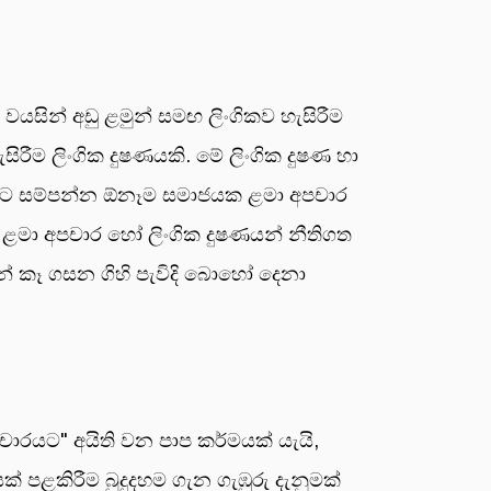
යසින් අඩු ළමුන් සමඟ ලිංගිකව හැසිරීම
ීම ලිංගික දුෂණයකි. මේ ලිංගික දුෂණ හා
. ශිෂ්ට සම්පන්න ඕනෑම සමාජයක ළමා අපචාර
ව ළමා අපචාර හෝ ලිංගික දුෂණයන් නීතිගත
න් කෑ ගසන ගිහි පැවිදි බොහෝ දෙනා
චාරයට" අයිති වන පාප කර්මයක් යැයි,
් පළකිරීම බුදුදහම ගැන ගැඹුරු දැනුමක්