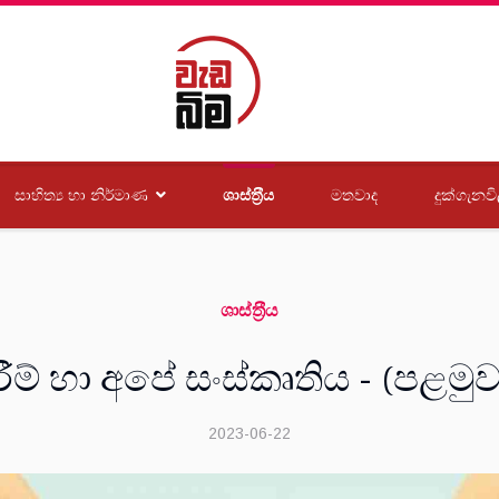
සාහිත්‍ය හා නිර්මාණ
ශාස්ත‍්‍රීය
මතවාද
දුක්ගැනවි
ශාස්ත‍්‍රීය
ිරීම් හා අපේ සංස්කෘතිය - (පළ
2023-06-22