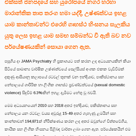
එක්සත් ජනපදයේ සහ යුරෝපයේ නගර හරහා
මාරාන්තික තාප තරංග හමා යද්දී, උෂ්ණත්වය ඉහළ
යාම කාන්තාවන්ට එරෙහි ගෘහස්ථ හිංසනය සැලකිය
යුතු ලෙස ඉහළ යාම සමඟ සම්බන්ධ වී ඇති බව නව
පර්යේෂණයකින් සොයා ගෙන ඇත.
පසුගිය දා JAMA Psychiatry හි ප්‍රකාශයට පත් කරන ලද අධ්‍යයනයකින් කියා
සිටියේ සාමාන්‍ය වාර්ෂික උෂ්ණත්වයේ සෙල්සියස් අංශක එකක වැඩිවීමක්
දකුණු ආසියානු කලාපයේ රටවල් තුනක් වන ඉන්දියාව, පාකිස්ථානය සහ
නේපාලයේ ශාරීරික හා ලිංගික ගෘහස්ථ ප්‍රචණ්ඩත්වයේ (sexual domestic
violence) සිදුවීම් 6.3%කින් ඉහළ දැමීමට හේතු වූ බවයි.
මෙම අධ්‍යයනයෙන් 2010 සහ 2018 අතර ඉන්දියාව, පකිස්තානය සහ
නේපාලය යන රටවල වයස අවුරුදු 15-49 අතර ගැහැණු ළමයින් සහ
කාන්තාවන් 194,871ක් නිරීක්ෂණය කරන ලද අතර ඔවුන්ගේ චිත්තවේගීය,
කායික සහ ලිංගික හිංසනය පිළිබඳ වාර්තා ලබා ගෙන ඇත. පර්යේෂකයින් එම