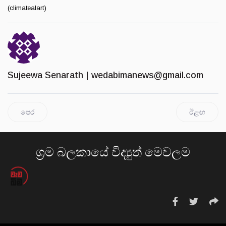
(climatealart)
Sujeewa Senarath |
wedabimanews@gmail.com
පෙර
ඊළඟ
ශ්‍රම බලකායේ විද්‍යුත් මෙවලම