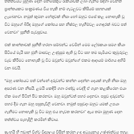
තත්ත්වයට මුහුණ දෙන මිනිසෙකුට රැකියාවක් ලබා ගැනීම සඳහා වෙනත්
ප්‍රාන්තයකට සංක්‍රමණය විය හැකි නම් ගැටලුවට කිසියම් සහනයක්
ලැබෙනවා. නමුත් කුමන හේතුවක් නිසා හෝ ඔහුට එසේ කළ නොහැකි වූ
විට ඔහුගේ බිරිඳ ඔහුගේ කෝපය සහ නිෂ්ඵල හැඟීම්වල ගොදුරක් බවට පත්
වෙනවා’’ සුනීති පැවසුවාය.
එක් කාන්තාවක් සුනීති හරහා සම්බන්ධ වෙමින් මෙම ලේඛකයා සමග කියා
සිටියේ මැයි සහ ජුනි මාසවල උණුසුම ඇති වූ විට සහ තම සැමියාට කුඹුරුවල
වැඩ කිරීමට නොහැකි වූ විට ඔවුන්ට ඔවුන්ගේ එකම ආදායම් මාර්ගය අහිමි
වන බවයි.
“ඔහු කෝපයට පත් වන්නේ දරුවන්ට කන්න දෙන්න දෙයක් නැති නිසා ඔහු
අසරණ වන නිසයි. ළමයි කෙඳිරි ගගා රණ්ඩු වෙද්දී ඒ ගැන කළකිරෙන එයා
ඒක මගේ පිටින් පිට කරනවා. ඔහු ඔවුන්ටත් පහර දෙනවා. පසුව දරුවන්ට
පහර දීම ගැන ඔහු පසුතැවිලි වෙනවා. නමුත් පසුවදා ඔහුට යමක් උපයා
ගැනීමට නොහැකි වූ විට ඔහු එය නැවත කරනවා’’ ඇය තමා මුහුණ දෙන
තත්ත්වය පැහැදිලි කරමින් කීවාය.
ෂැංහයි හි ෆුඩාන් විශ්ව විද්‍යාලය විසින් කරන ලද අධ්‍යයනය උෂ්ණත්වය ඉහළ