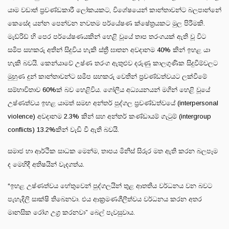
යාම වඩාත් ප්‍රචණ්ඩකාරී ලෝකයකට, විශේෂයෙන් කාන්තාවන්ට බලපාන්නේ
කෙසේද යන්න පෙන්වන නවතම පර්යේෂණ ක්ෂේත්‍රයකට මුල පිරීමකි.
මැඩ්රිඩ් හි පෙර පර්යේෂණයකින් හෙළි වූයේ තාප තරංගයක් ඇති වූ විට
සමීප සහකරු අතින් සිදුවිය හැකි ස්ත්‍රී ඝාතන අවදානම 40% කින් ඉහළ යා
හැකි බවයි. කෙන්යාවේ උෂ්ණ තරංග ඇතුළුව දරුණු කාලගුණික සිදුවීම්වලට
මුහුණ දුන් කාන්තාවන්ට සමීප සහකරු වෙතින් ප්‍රචණ්ඩත්වයට ලක්වීමේ
සම්භාවිතාව 60%ක් බව හෙළිවිය. ගෝලීය අධ්‍යයනයන් මගින් හෙළි වූයේ
උෂ්ණත්වය ඉහළ යාමත් සමඟ අන්තර් පුද්ගල ප්‍රචණ්ඩත්වයේ (interpersonal
violence) අවදානම 2.3% කින් සහ අන්තර් කණ්ඩායම් ගැටුම් (intergroup
conflicts) 13.2%කින් වැඩි වී ඇති බවයි.
සමාජ හා ආර්ථික සාධක මෙන්ම, තාපය මිනිස් සිරුර මත ඇති කරන බලපෑම
ද මෙහිදී අතිෂයින් වැදගත්ය.
“ඉහළ උෂ්ණත්වය හේතුවෙන් පුද්ගලයින් තුළ ආතතිය වර්ධනය වන බවට
පැහැදිලි සාක්ෂි තිබෙනවා. එය ආක්‍රමණශීලීත්වය වර්ධනය කරන අතර
මානසික රෝග උග්‍ර කරනවා” බෙල් පැවසුවාය.