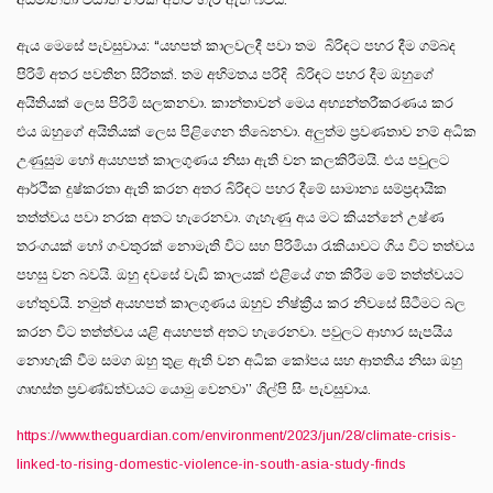
ඇය මෙසේ පැවසුවාය: “යහපත් කාලවලදී පවා තම බිරිඳට පහර දීම ගම්බද
පිරිමි අතර පවතින සිරිතක්. තම අභිමතය පරිදි බිරිඳට පහර දීම ඔහුගේ
අයිතියක් ලෙස පිරිමි සලකනවා. කාන්තාවන් මෙය අභ්‍යන්තරීකරණය කර
එය ඔහුගේ අයිතියක් ලෙස පිළිගෙන තිබෙනවා. අලුත්ම ප්‍රවණතාව නම් අධික
උණුසුම හෝ අයහපත් කාලගුණය නිසා ඇති වන කලකිරීමයි. එය පවුලට
ආර්ථික දුෂ්කරතා ඇති කරන අතර බිරිඳට පහර දීමේ සාමාන්‍ය සම්ප්‍රදායික
තත්ත්වය පවා නරක අතට හැරෙනවා. ගැහැණු අය මට කියන්නේ උෂ්ණ
තරංගයක් හෝ ගංවතුරක් නොමැති විට සහ පිරිමියා රැකියාවට ගිය විට තත්වය
පහසු වන බවයි. ඔහු දවසේ වැඩි කාලයක් එළියේ ගත කිරීම මේ තත්ත්වයට
හේතුවයි. නමුත් අයහපත් කාලගුණය ඔහුව නිෂ්ක්‍රීය කර නිවසේ සිටීමට බල
කරන විට තත්ත්වය යළි අයහපත් අතට හැරෙනවා. පවුලට ආහාර සැපයිය
නොහැකි වීම සමග ඔහු තුළ ඇති වන අධික කෝපය සහ ආතතිය නිසා ඔහු
ගෘහස්ත ප්‍රචණ්ඩත්වයට යොමු වෙනවා’’ ශිල්පි සිං පැවසුවාය.
https://www.theguardian.com/environment/2023/jun/28/climate-crisis-
linked-to-rising-domestic-violence-in-south-asia-study-finds