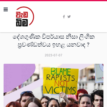
ශාස්ත‍්‍රීය
දේශගුණික විපර්යාස නිසා ලිංගික
ප්‍රචණ්ඩත්වය ඉහළ යනවාද ?
2023-07-07