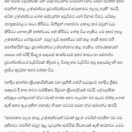
සහ සමාජ විද්‍යාත්මක යන දෙඅංශයෙන්ම බොහෝ විභව මාර්ග පවතින අතර
එමඟින් ඉහළ උෂ්ණත්වය ප්‍රචණ්ඩත්වයේ අවදානමට බලපෑ හැකි” බවයි.
අධික උෂ්ණත්වය බෝග අස්වැන්න අඩුවීමට හෝ විනාශ වීමට, යටිතල
පහසුකම්වලට බාධා කිරීමට, මිනිසුන් ගෘහස්ථව කොටු කර ඔවුන් වැඩ
කිරීමට නොහැකි තත්ත්වයට පත් කිරීමට හේතු විය හැකිය. මේ අතර ඉහළ
උෂ්ණත්වය හේතුවෙන් පවුල් දැඩි ආතතියට පත් කළ හැකි අතර එහි
සමාජිකයින් තුළ ප්‍රචණ්ඩත්වය උත්තේජනය කළ හැකිය. පර්යේෂකයන්
සොයා ගත් පරිදි සියලුම ආදායම් කණ්ඩායම් අතර තාපය හා සම්බන්ධ
ප්‍රචණ්ඩත්වයේ වැඩිවීමක් තිබුණ ද, විශාලතම වැඩිවීම අඩු ආදායම්ලාභී සහ
ග්‍රාමීය කුටුම්භ අතර වාර්තා විය.
ඉන්දීය කාන්තා ක්‍රියාකාරිනියක වන සුනීති ගාර්ගි පැවසුවේ ඉන්දීය ග්‍රීෂ්ම
ඍතුවේ දී තාප තරංග වාර්ෂිකව සිදුවන ක්‍රියාවලියක් බවයි. දේශගුණික
අර්බුදය හේතුවෙන් ඒවා වඩාත් නරක අතට හැරෙන බව ඇයට ඒත්තු ගොස්
ඇති අතර ඇය දකින ගෘහස්ථ හිංසන මට්ටම් සමඟ ඒවා සම්බන්ධ කරයි.
“අසාමාන්‍ය ලෙස ඉහළ උෂ්ණත්වයන් වඩාත් සුලභ වෙමින් පවතින බව මම
දකිනවා. එමගින් පවුල් තුළ දැවැන්ත ආර්ථික පීඩනයක් ඇති කරනවා. මෙම