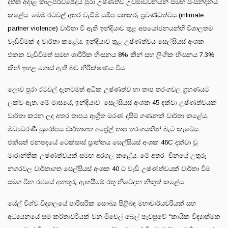
දත්ත අදාළ කාලපරිච්ඡේදය පුරා උෂ්ණත්ව උච්ඡාවචනයන් සමඟ සංසන්දනය
කළේය. මෙම රටවල් අතර වැඩිම සමීප සහකරු ප්‍රචණ්ඩත්වය (intimate
partner violence) වාර්තා වී ඇති ඉන්දියාව තුළ අපයෝජනයන්හි විශාලතම
වැඩිවීමක් ද වාර්තා කළේය. ඉන්දියාව තුළ උෂ්ණත්වය සෙල්සියස් අංශක
එකක වැඩිවීමත් සමඟ ශාරීරික හිංසනය 8% කින් සහ ලිංගික හිංසනය 7.3%
කින් ඉහළ ගොස් ඇති බව නිරීක්ෂණය විය.
ලොව පුරා රටවල් දැනටමත් අධික උෂ්ණත්ව හා තාප තරංගවල ග්‍රහණයට
ලක්ව ඇත. මේ මාසයේ, ඉන්දියාව සෙල්සියස් අංශක 45 දක්වා උෂ්ණත්වයක්
වාර්තා කරන ලද අතර තාපය ආශ්‍රිත මරණ දුසිම් ගණනක් වාර්තා කළේය.
මධ්‍යධරණී යුරෝපය වාර්තාගත අප්‍රේල් තාප තරංගයකින් බැට කෑවේය.
එක්සත් ජනපදයේ ටෙක්සාස් ප්‍රාන්තය සෙල්සියස් අංශක 46C දක්වා වූ
මාරාන්තික උෂ්ණත්වයක් සමඟ අරගල කළේය. මේ අතර චීනයේ උතුරු
නගරවල වාර්තාගත සෙල්සියස් අංශක 40 ට වැඩි උෂ්ණත්වයක් වාර්තා වීම
සමග චීන රජයේ අනතුරු ඇඟයීමේ රතු නිවේදන නිකුත් කළේය.
යේල් විශ්ව විද්‍යාලයේ පාරිසරික සෞඛ්‍ය පිළිබඳ මහාචාර්යවරියක් සහ
අධ්‍යයනයේ සම කර්තෘවරියක් වන මිචෙල් බෙල් පැවසුවේ “කායික විද්‍යාත්මක