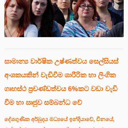
සාමාන්‍ය වාර්ෂික උෂ්ණත්වය සෙල්සියස්
අංශකයකින් වැඩිවීම ශාරීරික හා ලිංගික
ගෘහස්ථ ප්‍රචණ්ඩත්වය 6%කට වඩා වැඩි
වීම හා ඍජුව සම්බන්ධ වේ
දේශගුණික අර්බුදය මධ්‍යයේ ඉන්දියාවේ, චීනයේ,