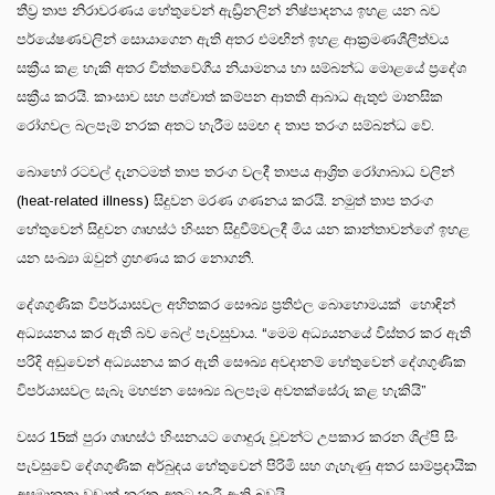
තීව්‍ර තාප නිරාවරණය හේතුවෙන් ඇඩ්‍රිනලින් නිෂ්පාදනය ඉහළ යන බව
පර්යේෂණවලින් සොයාගෙන ඇති අතර එමඟින් ඉහළ ආක්‍රමණශීලීත්වය
සක්‍රීය කළ හැකි අතර චිත්තවේගීය නියාමනය හා සම්බන්ධ මොළයේ ප්‍රදේශ
සක්‍රීය කරයි. කාංසාව සහ පශ්චාත් කම්පන ආතති ආබාධ ඇතුළු මානසික
රෝගවල බලපෑම් නරක අතට හැරීම සමඟ ද තාප තරංග සම්බන්ධ වේ.
බොහෝ රටවල් දැනටමත් තාප තරංග වලදී තාපය ආශ්‍රිත රෝගාබාධ වලින්
(heat-related illness) සිදුවන මරණ ගණනය කරයි. නමුත් තාප තරංග
හේතුවෙන් සිදුවන ගෘහස්ථ හිංසන සිදුවීම්වලදී මිය යන කාන්තාවන්ගේ ඉහළ
යන සංඛ්‍යා ඔවුන් ග්‍රහණය කර නොගනී.
දේශගුණික විපර්යාසවල අහිතකර සෞඛ්‍ය ප්‍රතිඵල බොහොමයක් හොඳින්
අධ්‍යයනය කර ඇති බව බෙල් පැවසුවාය. “මෙම අධ්‍යයනයේ විස්තර කර ඇති
පරිදි අඩුවෙන් අධ්‍යයනය කර ඇති සෞඛ්‍ය අවදානම් හේතුවෙන් දේශගුණික
විපර්යාසවල සැබෑ මහජන සෞඛ්‍ය බලපෑම අවතක්සේරු කළ හැකියි”
වසර 15ක් පුරා ගෘහස්ථ හිංසනයට ගොදුරු වූවන්ට උපකාර කරන ශිල්පි සිං
පැවසුවේ දේශගුණික අර්බුදය හේතුවෙන් පිරිමි සහ ගැහැණු අතර සාම්ප්‍රදායික
අසමානතා වඩාත් නරක අතට හැරී ඇති බවයි.