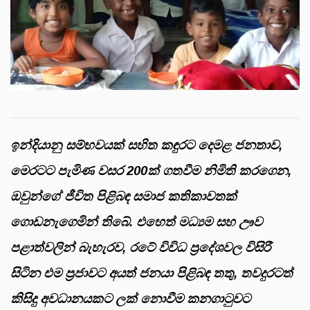
ඉන්දියානු සම්භවයක් සහිත කඳුරට දෙමළ ජනතාව,
මෙරටට පැමිණ වසර 200ක් ගතවීම නිමිති කරගෙන,
ඔවුන්ගේ ජීවිත පිළිබඳ සමාජ කතිකාවතක්
ගොඩනැගෙමින් තිබේ. එහෙත් මධ්‍යම සහ ඌව
පළාත්වලින් බැහැරව, රටේ විවිධ ප්‍රදේශවල විසිරී
සිටින එම ප්‍රජාවට අයත් ජනයා පිළිබඳ තතු, තවදුරටත්
කිසිදු අවධානයකට ලක් නොවීම කනගාටුවට