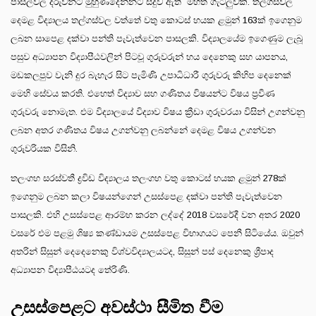
පාසල්වල දරුවන්ට මුහුණදෙන්නට සිදුව ඇති මහත් ගැටලුවකි. තල්ගස්වල
දෙමළ විද්‍යාලය තල්ගස්වල වත්තේ වතු කොටස් හයක ළමුන් 163ක් ඉගෙනුම
ලබන සාපෙළ දක්වා පන්ති පැවැත්වෙන පාසලකි. විද්‍යාලයේම ඉගෙණුම ලැබූ
පසුව අධ්‍යාපන විද්‍යාපීඨවලින් පිටවූ ගුරුවරුන් හය දෙනෙකු සහ යාපනය,
මඩකලපුව වැනි දුර බැහැර සිට පැමිණි උපාධිධාරී ගුරුවරු කිහිප දෙනෙක්
මෙහි සේවය කරති. එහෙත් විද්‍යාව සහ ගණිතය විෂයන්ට විෂය ප්‍රවීණ
ගුරුවරු නොමැත. එම විද්‍යාලයේ විද්‍යාව විෂය ක්‍රීඩා ගුරුවරයා විසින් උගන්වනු
ලබන අතර ගණිතය විෂය උගන්වනු ලබන්නේ දෙමළ විෂය උගන්වන
ගුරුවරියක විසිනි.
තලංගහ සරස්වතී ද්‍රවිඩ විද්‍යාලය තලංගහ වතු කොටස් හයක ළමුන් 278ක්
ඉගෙනුම ලබන කලා විෂයන්ගෙන් උසස්පෙළ දක්වා පන්ති පැවැත්වෙන
පාසලකි. එහි උසස්පෙළ ආරම්භ කරන ලද්දේ 2018 වසරේදී වන අතර 2020
වසරේ එම පළමු ශිෂ්‍ය කණ්ඩායම උසස්පෙළ විභාගයට පෙනී සිටියේය. ඔවුන්
අතරින් සිසුන් දෙදෙනෙකු විශ්වවිද්‍යාලයටද, සිසුන් පස් දෙනෙකු ශ්‍රීපාද
අධ්‍යාපන විද්‍යාපීඨයටද තේරිණි.
උසස්පෙළට අවස්ථා සීමිත වීම