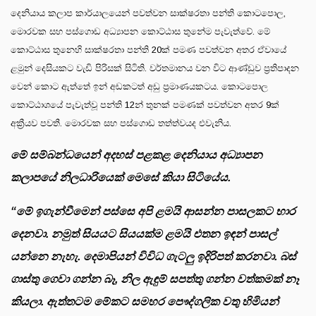
දෙනියාය කලාප කාර්යාලයෙන් පවත්වන සාක්ෂරතා පන්ති කොටපොල,
මොරවක සහ පස්ගොඩ අධ්‍යාපන කොට්ඨාස තුනේම පැවැත්වේ. මේ
කොට්ඨාස තුනෙහි සාක්ෂරතා පන්ති 20ක් පමණ පවත්වන අතර ඒවායේ
ළමුන් දෙසියකට වැඩි පිරිසක් සිටිති. වර්තමානය වන විට ආණ්ඩුව ප්‍රතිපාදන
වෙන් කොට ඇත්තේ ඉන් අඩකටත් අඩු ප්‍රමාණයකටය. කොටපොල
කොට්ඨාශයේ පැවැත්වූ පන්ති 12න් තුනක් පමණක් පවත්වන අතර 9ක්
අක්‍රීයව පවතී. මොරවක සහ පස්ගොඩ තත්ත්වයද එවැනිය.
මේ සම්බන්ධයෙන් අදහස් පළකළ දෙනියාය අධ්‍යාපන
කලාපයේ නිලධාරියෙක් මෙසේ කියා සිටියේය.
“මේ ඉගැන්වීමෙන් පස්සෙ අපි ළමයි ආසන්න පාසලකට භාර
දෙනවා. නමුත් සියයට සියයක්ම ළමයි එතන ඉඳන් පාසල්
යන්නෙ නැහැ. දෙමාපියන් විවිධ ගැටලු ඉදිරිපත් කරනවා. බස්
ගාස්තු ගෙවා ගන්න බෑ, නිල ඇඳුම් සපත්තු ගන්න වත්කමක් නෑ
කියලා. ඇත්තටම මේකට සමහර පෞද්ගලික වතු හිමියන්