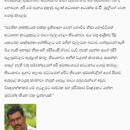
පෙදෙස්වල දරුවන්ගේ අධ්‍යාපනය කඩා වැටෙන්නට මේ දෙමාපියන් ඉඩ දී
නොමැත. අපි මේ පැනය දකුණු පළාත් අධ්‍යාපන අධ්‍යක්ෂ ඕ.ඩීී. මුදලිගේ වෙත
යොමු කළෙමු.
“පවතින තත්ත්වයත් එක්ක ප්‍රතිපාදන වෙන් නොවිම නිසා නොවිධිමත්
අධ්‍යාපන කටයුතුවලට බාධා එල්ලවෙලා තියෙනවා. ඔය වතු ආශ්‍රිතව සිදු
කෙරෙන සාක්ෂරතා පන්තිවලට මේ මගින් එල්ලවන බාධාව හේතුවෙන් ඇති
විය හැකි අනතුර නිසා අපි ඉදිරියේදි ඒවාට වැඩි ඉඩක් දෙන්න අපේ ඉදිරි
සැලසුම්වලට ඇතුළත් කරල තියෙනවා. අනිත් වැදගත් කාරණය, ආසන්න
පාසල් නැති වතු සම්බන්දයෙන් අපි අමාත්‍යංශයේ අවධානය යොමු කරවල
තියෙනවා. දැනට කලාප මට්ටමෙන් අපිට තියෙන සම්පත්වලින් අපේ සීමාව
ඇතුළේ කටයුතු කරනවා. නමුත් දෙමළ මාධ්‍ය ගුරුවරුන්ගේ අඩුව
විසඳාගන්නකම් මේ ගැටලුවට සාර්ථක සහ ස්ථිරසාර විසඳුමකට යන්න
පුළුවන්ද කියන එක ප්‍රශ්නයක්.”