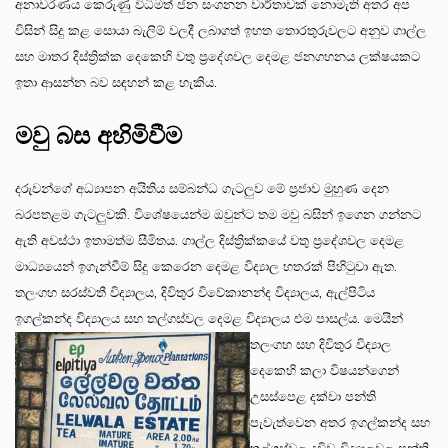
අනාවරණය කෙරුණු විධිමත් ජන සංගනන වාර්තාවක් නොමැති අතර අප
විසින් සිදු කළ සොයා බැලිම් වලදී ලබාගත් ඉහත තොරතුරුවලට අනුව ගාල්ල
සහ මාතර දිස්ත්‍රික්ක දෙකෙහි වතු ප්‍රදේශවල දෙමළ ජනගහනය ලක්ෂයකට
ඉතා ආසන්න බව සඳහන් කළ හැකිය.
මවු බස අහිමිවීම
දරුවන්ගේ අධ්‍යාපන අයිතිය සම්බන්ධ ගැටලුව මේ ප්‍රජාව මුහුණ දෙන
බරපතළම ගැටලුවකි. විශේෂයෙන්ම ඔවුන්ට තම මවු බසින් ඉගෙන ගන්නට
ඇති අවස්ථා ඉතාමත්ම සීමිතය. ගාල්ල දිස්ත්‍රික්කයේ වතු ප්‍රදේශවල දෙමළ
මාධ්‍යයෙන් ඉගැන්වීම් සිදු කෙරෙන දෙමළ විද්‍යාල හතරක් පිහිටුවා ඇත.
තලංගහ සරස්වතී විද්‍යාලය, දිවිතුර විවේකානන්ද විද්‍යාලය, ඇල්පිටිය
ඉගල්කන්ද විද්‍යාලය සහ තල්ගස්වල දෙ
මළ විද්‍යාලය එම පාසල්ය. මෙයින්
තලංගහ සහ දිවිතුර විද්‍යාල
දෙකෙහි කලා විෂයන්ගෙන්
උසස්පෙළ දක්වා පන්ති
පැවැත්වෙන අතර ඉගල්කන්ද සහ