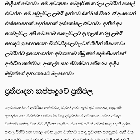
මැදියත් වෙනවා. මේ අවශ්‍යතා සම්පූර්ණ කරලා ළමයින් පාසල්
එවන්න. මේ පවුල්වල ළමයි ඉන්නව 4ක් 5ක් විතර. ඒ අයගෙන්
එක්කෙනෙක් දෙන්නෙක් ඉස්කෝළෙ එවනවා. අනිත් අය
ගෙවල්වල. අපි මෙහෙම පාසල්වලට ඇතුළත් කරපු ළමයි
හොඳට ඉගෙනගෙන විශ්වවිද්‍යාලවලටත් ගිහින් තියෙනවා.
ළමයින්ට ඉගෙනගන්න අවශ්‍යතාව තිබුණත් දෙමාපියන්ගේ
ආර්ථික තත්ත්වය, ආකල්ප සහ ජීවත්වන පරිසරය ආදිය
ඔවුන්ගේ අනාගතයට බලපානවා.
ප්‍රතිපාදන කප්පාදුවේ ප්‍රතිඵල
දෙමාපියන්ගේ ආර්ථික තත්ත්වය, ඔවුන් ලබා ඇති අධ්‍යාපනය, පසුගාමී
ආකල්ප සහ ජීවත්වන පරිසරය වතු දරුවන්ගේ අධ්‍යාපන ගමන අඩාළ
වන්නට හේතු වන බව පිළිගත හැකිය. එහෙත් පයින් ගමන් කළ හැකි දුරක
පාසල පිහිටි සහ පාසල වෙත ළඟා වන්නට පොදු ප්‍රවාහන පහසුකම් ඇති වතු