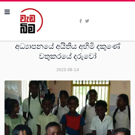
ශාස්ත‍්‍රීය
අධ්‍යාපනයේ අයිතිය අහිමි දකුණේ
වතුකරයේ දරුවෝ
2023-08-14