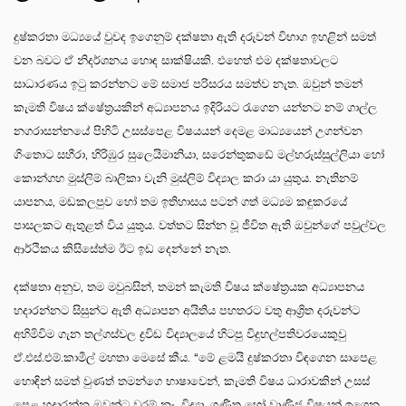
දුෂ්කරතා මධ්‍යයේ වුවද ඉගෙනුම් දක්ෂතා ඇති දරුවන් විභාග ඉහළින් සමත්
වන බවට ඒ නිදර්ශනය හොඳ සාක්ෂියකි. එහෙත් එම දක්ෂතාවලට
සාධාරණය ඉටු කරන්නට මේ සමාජ පරිසරය සමත්ව නැත. ඔවුන් තමන්
කැමති විෂය ක්ෂේත්‍රයකින් අධ්‍යාපනය ඉදිරියට රැගෙන යන්නට නම් ගාල්ල
නගරාසන්නයේ පිහිටි උසස්පෙළ විෂයයන් දෙමළ මාධ්‍යයෙන් උගන්වන
ගිංතොට සහීරා, හිරිඹුර සුලෙයිමානියා, සරෙන්තුකඩේ මල්හරුස්සුල්ලියා හෝ
කොන්ගහ මුස්ලිම් බාලිකා වැනි මුස්ලිම් විද්‍යාල කරා යා යුතුය. නැතිනම්
යාපනය, මඩකලපුව හෝ තම ඉතිහාසය පටන් ගත් මධ්‍යම කඳුකරයේ
පාසලකට ඇතුළත් විය යුතුය. වත්තට සින්න වූ ජීවිත ඇති ඔවුන්ගේ පවුල්වල
ආර්ථිකය කිසිසේත්ම ඊට ඉඩ දෙන්නේ නැත.
දක්ෂතා අනුව, තම මවුබසින්, තමන් කැමති විෂය ක්ෂේත්‍රයක අධ්‍යාපනය
හදාරන්නට සිසුන්ට ඇති අධ්‍යාපන අයිතිය පහතරට වතු ආශ්‍රිත දරුවන්ට
අහිමිවිම ගැන තල්ගස්වල ද්‍රවිඩ විද්‍යාලයේ හිටපු විදුහල්පතිවරයෙකුවු
ඒ.එස්.එම්.කාමීල් මහතා මෙසේ කීය. “මේ ළමයි දුෂ්කරතා විඳගෙන සාපෙළ
හොඳින් සමත් වුණත් තමන්ගෙ භාෂාවෙන්, කැමති විෂය ධාරාවකින් උසස්
පෙළ හදාරන්න ඔවුන්ට වරම් නෑ. විද්‍යා, ගණිත හෝ වාණිජ විෂයන් ඉගෙන