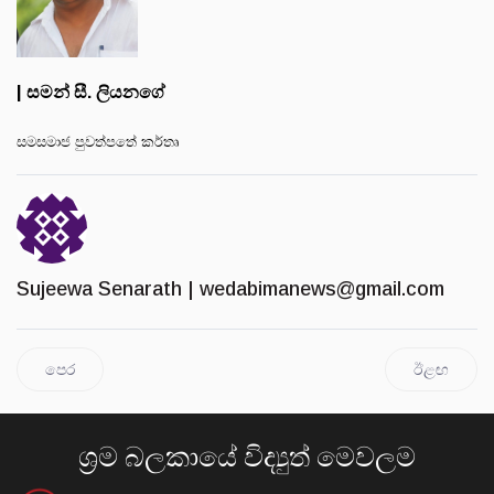
| සමන් සී. ලියනගේ
සමසමාජ පුවත්පතේ කර්තෘ
Sujeewa Senarath |
wedabimanews@gmail.com
පෙර
ඊළඟ
ශ්‍රම බලකායේ විද්‍යුත් මෙවලම