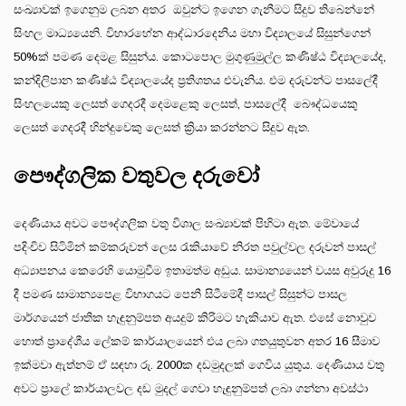
සංඛ්‍යාවක් ඉගෙනුම ලබන අතර ඔවුන්ට ඉගෙන ගැනීමට සිදුව තිබෙන්නේ
සිංහල මාධ්‍යයෙනි. විහාරහේන ආද්‍ධාරදෙනිය මහා විද්‍යාලයේ සිසුන්ගෙන්
50%ක් පමණ දෙමළ සිසුන්ය. කොටපොල මුගුණුමුල්ල කණිෂ්ඨ විද්‍යාලයේද,
කන්දිලිපාන කණිෂ්ඨ විද්‍යාලයේද ප්‍රතිශතය එවැනිය. එම දරුවන්ට පාසලේදී
සිංහලයෙකු ලෙසත් ගෙදරදී දෙමළෙකු ලෙසත්, පාසලේදී බෞද්ධයෙකු
ලෙසත් ගෙදරදී හින්දුවෙකු ලෙසත් ක්‍රියා කරන්නට සිදුව ඇත.
පෞද්ගලික වතුවල දරුවෝ
දෙණියාය අවට පෞද්ගලික වතු විශාල සංඛ්‍යාවක් පිහිටා ඇත. මේවායේ
පදිංචිව සිටිමින් කම්කරුවන් ලෙස රැකියාවේ නිරත පවුල්වල දරුවන් පාසල්
අධ්‍යාපනය කෙරෙහි යොමුවීම ඉතාමත්ම අඩුය. සාමාන්‍යයෙන් වයස අවුරුදු 16
දී පමණ සාමාන්‍යපෙළ විභාගයට පෙනී සිටීමේදී පාසල් සිසුන්ට පාසල
මාර්ගයෙන් ජාතික හැඳුනුම්පත අයදුම් කිරිමට හැකියාව ඇත. එසේ නොවුව
හොත් ප්‍රාදේශීය ලේකම් කාර්යාලයෙන් එය ලබා ගතයුතුවන අතර 16 සීමාව
ඉක්මවා ඇත්නම් ඒ සඳහා රු. 2000ක දඩමුදලක් ගෙවිය යුතුය. දෙණියාය වතු
අවට ප්‍රාලේ කාර්යාලවල දඩ මුදල් ගෙවා හැඳුනුම්පත් ලබා ගන්නා අවස්ථා