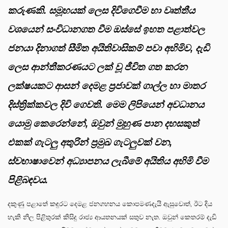
කරුණකි. සමූහයක් ලෙස දිවිගෙවීම හා වෘත්තීය
වශයෙන් සංවිධානගත වීම ඔස්සේ ඉහත පළාත්වල
ජනයා දිනාගත් සීමිත අයිතිවාසිකම් පවා අහිමිව, දැඩි
ලෙස ආන්තීකරණයට ලක් වූ ජීවිත ගත කරන
ලක්ෂයකට ආසන් දෙමළ ප්‍රජාවක් ගාල්ල හා මාතර
දිස්ත්‍රික්කවල දිවි ගෙවති. මෙම ලිපියෙන් අවධානය
යොමු කෙරෙන්නේ, ඔවුන් මුහුණ පාන දහසකුත්
එකක් ගැටලු අතුරින් ප්‍රමුඛ ගැටලුවක් වන,
ස්වභාෂාවෙන් අධ්‍යාපනය ලැබීමේ අයිතිය අහිමි වීම
පිළිබඳවය.
දකුණු පළාතේ කඳුරට දෙමළ ජනගහනය කොපමණදැයි ඇසුවොත්, ඊට දිය
හැකි නිල පිළිතුරක් කිසිදු රාජ්‍ය ආයතනයක් සතුව නැත. ඔවුන් කෙතරම් දැඩි