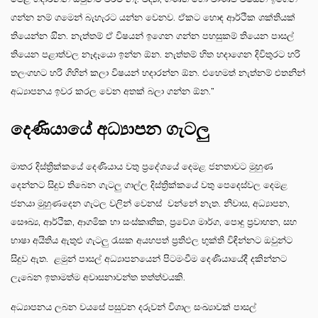
ගන්න නම් ගමෙන් බැහැරට යන්න වෙනව. ඒකට හොඳ ආර්ථික ශක්තියක්
තියෙන්න ඔින. නැත්තම් ඒ විෂයන් ඉගෙන ගන්න පහසුකම් තියෙන පාසල්
තියෙන පළාත්වල නෑදෑයො ඉන්න ඕන. නැත්තම් හිත හදාගෙන දිවිතුරට හරි
තලංගහට හරි ගිහින් කලා විෂයන් හදාරන්න ඕන. එහෙමත් නැත්නම් එතනින්
අධ්‍යාපනය ඉවර කරල වෙන අතක් බලා ගන්න ඕන.”
දෙණියායේ අධ්‍යාපන ගැටලු
මාතර දිස්ත්‍රික්කයේ දෙණියාය වතු ප්‍රදේශයේ දෙමළ ජනතාවට මුහුණ
දෙන්නට සිදුව තිබෙන ගැටලු ගාල්ල දිස්ත්‍රික්කයේ වතු පෙදෙස්වල දෙමළ
ජනයා මුහුණදෙන ගැටල වලින් වෙනස් වන්නේ නැත. නිවාස, අධ්‍යාපන,
සෞඛ්‍ය, ආර්ථික, ආගමික හා සංස්කෘතික, ප්‍රවේශ මාර්ග, පොදු ප්‍රවාහන, සහ
භාෂා අයිතිය ඇතුළු ගැටලු රැසක අයහපත් ප්‍රතිඵල භුක්ති විඳින්නට ඔවුන්ට
සිදුව ඇත. ළමුන් පාසල් අධ්‍යාපනයෙන් පිටමංවීම දෙණියායේදී දකින්නට
ලැබෙන ඉතාමත්ම අවාසනාවන්ත තත්ත්වයකි.
අධ්‍යාපනය ලබන වයසේ පසුවන දරුවන් විශාල සංඛ්‍යාවක් පාසල්