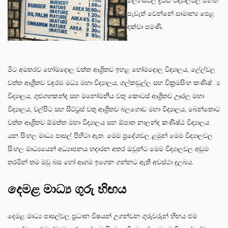
තල්ගස්වල ද්‍රවිඩ විද්‍යාලවල පන්ති
පැවැත් වෙන්නේ සාමාන්‍ය පෙළ
දක්වා පමණි.
මීට අමතරව හෝමදොල වත්ත ආශ්‍රිතව ඉහළ හෝමදොල විද්‍යාලය, ලේල්වල
වත්ත ආශ්‍රිතව වඳුරඹ මධ්‍ය මහා විද්‍යාලය, ගල්කඩුල්ල සහ වික්‍රමසිංහ කණිෂ්්‍ය
විද්‍යාලය, ගුළුගහකන්ද සහ මනෝමනිය වතු කොටස් ආශ්‍රිතව ඌරල මහා
විද්‍යාලය, වල්පිට සහ සිට්ට්‍රස් වතු ආශ්‍රිතව බලගොඩ මහා විද්‍යාලය, බෙන්තොට
වත්ත ආශ්‍රිතව ඕමත්ත මහා විද්‍යාලය සහ ඕපාත නාලන්ද කණිෂ්ඨ විද්‍යාලය
යන සිංහල මාධ්‍ය පාසල් පිහිටා ඇත. මෙම ප්‍රදේශවල ළමුන් මෙම විද්‍යාලවල
සිංහල මාධ්‍යයෙන් අධ්‍යාපනය හදාරන අතර ඔවුන්ට මෙම විද්‍යාලවල අඩුම
තරමින් තම මවු බස හෝ ආගම ඉගෙන ගන්නට ඇති අවස්ථා දුලබය.
දෙමළ මාධ්‍ය ගුරු හිඟය
දෙමළ මාධ්‍ය පාසල්වල ප්‍රධාන විෂයන් උගන්වන ගුරුවරුන් හිඟය එම