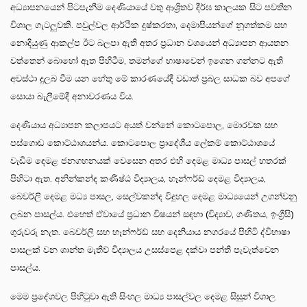
අධ්‍යාපනයෙන් පිටපැනීම දෙණියායේ වතු ආශ්‍රිතව දීර්ඝ කාලයක සිට පවතින
විශාල ගැටලුවකි. පවුල්වල ආර්ථික දුෂ්කරතා, දෙමාපියන්ගේ නූගත්කම සහ
නොදියුණු ආකල්ප ඊට බලපා ඇති අතර ප්‍රධාන වශයෙන් අධ්‍යාපන ආයතන
වත්තෙන් බොහෝ ඈත පිහිටීම, තමන්ගේ භාෂාවෙන් ඉගෙන ගන්නට ඇති
අවස්ථා දුලබ වීම යන හේතු මේ කාරණයේදී වඩාත් ප්‍රබල සාධක බව අපගේ
සොයා බැලීමේදී අනාවරණය විය.
දෙණියාය අධ්‍යාපන කලාපයට අයත් වන්නේ කොටපොල, මොරවක සහ
පස්ගොඩ කොට්ඨාශයන්ය. කොටපොල ප්‍රාදේශීය ලේකම් කොට්ඨාශයේ
වැඩිම දෙමළ ජනගහනයක් වෙසෙන අතර එහි දෙමළ මාධ්‍ය පාසල් හතරක්
පිහිටා ඇත. අනින්කන්ද කණිෂ්ඨ විද්‍යාලය, හෑන්ෆර්ඩ් දෙමළ විද්‍යාලය,
බෙවර්ලි දෙමළ මධ්‍ය පාසල, සෙල්වකන්ද විදුහල දෙමළ මාධ්‍යයෙන් උගන්වනු
ලබන පාසල්ය. එහෙත් ඒවායේ ප්‍රධාන විෂයන් සඳහා (විද්‍යාව, ගණිතය, ඉංග්‍රීසි)
ගුරුවරු නැත. බෙවර්ලි සහ හෑන්ෆර්ඩ් සහ දෙනියාය නගරයේ පිහිටි ද්විභාෂා
පාසලක් වන ශාන්ත මැතිව් විද්‍යාලය උසස්පෙළ දක්වා පන්ති පැවැත්වෙන
පාසල්ය.
මෙම ප්‍රදේශවල පිහිටුවා ඇති සිංහල මාධ්‍ය පාසල්වල දෙමළ සිසුන් විශාල