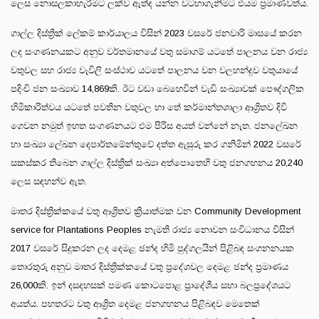
ලෙස නොසලකාහැරීමට ලක්ව ඇත්ද යන්න වටහාගැනීමට එයම ප්‍රමාණවත්ය.
ගාල්ල දිස්ත්‍රික් ලේකම් කාර්යාලය විසින් 2023 වසරේ ජනවාරි මාසයේ කරන
ලද සංගණනයකට අනුව වර්තමානයේ වතු සමාගම් යටතේ පාලනය වන රාජ්‍ය
වතුවල සහ රාජ්‍ය වැවිලි සංස්ථාව යටතේ පාලනය වන වලහන්දුව වතුයායේ
පදිංචි ජන සංඛ්‍යාව 14,869කි. ඊට වඩා බෙහෙවින් වැඩි සංඛ්‍යාවක් පෞද්ගලික
හිමිකාරිත්වය යටතේ පවතින වතුවල හා තේ කර්මාන්තශාලා ආශ්‍රිතව දිවි
ගෙවන නමුත් ඉහත සංගණනයට එම පිරිස අයත් වන්නේ නැත. ජනලේඛන
හා සංඛ්‍යා ලේඛන දෙපාර්තමේන්තුවේ දත්ත ඇසුරු කර ගනිමින් 2022 වසරේ
සකස්කර තිබෙන ගාල්ල දිස්ත්‍රික් සංඛ්‍යා අත්පොතෙහි වතු ජනගහනය 20,240
ලෙස සඳහන්ව ඇත.
මාතර දිස්ත්‍රික්කයේ වතු ආශ්‍රිතව ක්‍රියාත්මක වන Community Development
service for Plantations Peoples නැමති රාජ්‍ය නොවන සංවිධානය විසින්
2017 වසරේ සිදුකරන ලද දෙමළ ඡන්ද හිමි පුද්ගලයින් පිළිබඳ සංගනනයක
තොරතුරු අනුව මාතර දිස්ත්‍රික්කයේ වතු ප්‍රදේශවල දෙමළ ඡන්ද ප්‍රමාණය
26,000කි. ඉන් දසදහසක් පමණ කොටපොළ ප්‍රාදේශීය සභා බලප්‍රදේශයට
අයත්ය. පහතරට වතු ආශ්‍රිත දෙමළ ජනගහනය පිළිබඳව මෙතෙක්