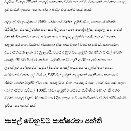
වැඩිය. විශාල පිරිසක් පාසල් නොයන බවට සහ අවම වශයෙන් සාමාන්‍ය පෙළ
දක්වාවත් ඉගෙන නොගන්නා බවට එය කදිම සාක්ෂියකි.
පල්ලේගම ප්‍රදේශයේ පිහිටි බෝගොඩවත්ත. ලුම්බිණිය, කොළවෙනිගම
සිරිසිලිය, එනසල්වත්ත සහ කන්දිලිපාන යන පෞද්ගලික වතුවල සහ තවත්
වතු කිහිපයකම පාසල් අධ්‍යාපනය නොලද ළමුන්ට දෙණියාය අධ්‍යාපන
කලාපයේ නොවිධිමත් අධ්‍යාපන ඒකකය විසින් වසරක පමණ සාක්ෂරතා
අධ්‍යාපනයක් ලබා දෙනු ලබයි. වයස අනුව එම ළමුන් ආසන්න පාසල් වෙත
යොමු කිරිමට පියවර ගත්තද දෙමාපියන්ට ඇති ආර්ථික දුෂ්කරතා සහ
උනන්දුව හේතුවෙන් ඔවුන් දිගටම පාසල් අධ්‍යාපනය ලබන්නේ නැත.
බෝගොඩවත්ත, ලුම්බිණිය, සිරිසිලිය ළමුන් ආයුත්තේ දෙනියාය නගරයේ
පිහිටි ශාන්ත මැතිව් ද්විභාෂා පාසලටය. එක් අයෙකුට එක ගමන්වාරයක් සඳහා
බස් ගාස්තුව රුපියල් 100කි. කුඩා ළමුන්ට බසයේ පැමිණිය නොහැකි අතර
ඔවුන් පාසල් වෑන් රථයකට භාර දිය යුතුය. මේ දෙමාපියන්ට ඒ බර කිසිසේත්ම
දැරිය නොහැක්කකි.
පාසල් වෙනුවට සාක්ෂරතා පන්ති