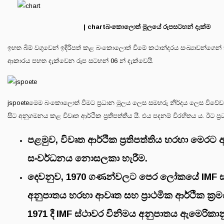
| chartබංකොලොත් මූලයේ රුපසටහන් දැක්ම
ඉහත බිම් වගුවෙන් ඉදිරිපත් කළ බංකොලොත් වීමේ කථාන්දරය සංඛ්‍යාවන්ගෙන
ආකාරය පහත දැක්වෙන රූප සටහන් 06 න් දැක්වෙයි.
jspoeteමෙම බංකොලොත් වීමට ප්‍රධාන මූලය ලෙස සමහරු නිර්දය ලෙස විව
සිට අනුගමනය කළ විවෘත ආර්ථික ප්‍රතිපත්තිය යි. එය පදනම් විරහිතය ය. ඊට ප්
පළමුව, විවෘත ආර්ථික ප්‍රතිපත්තිය හරහා මෙරට 
සංවර්ධනය නොසලකා හැරීම.
දෙවනුව, 1970 ගණන්වලට පෙර ලෝකයේ IMF ස්
අනුපාතය හරහා ආවෘත සහ ප්‍රාථමික ආර්ථික ක්‍ර
1971 දී IMF ස්ථාවර විනිමය අනුපාතය ඇමෙරිකාන