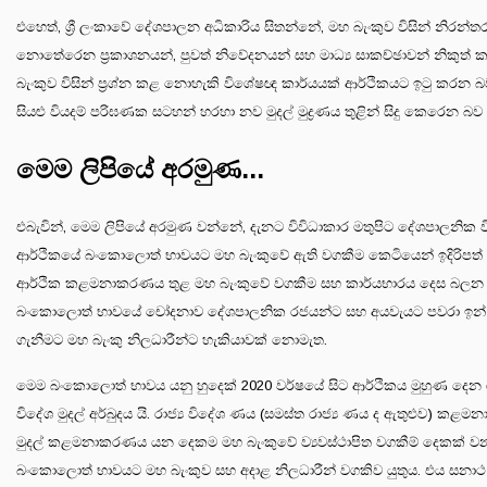
එහෙත්, ශ්‍රී ලංකාවේ දේශපාලන අධිකාරිය සිතන්නේ, මහ බැංකුව විසින් නිරන්
නොතේරෙන ප්‍රකාශනයන්, පුවත් නිවේදනයන් සහ මාධ්‍ය සාකච්ඡාවන් නිකුත් ක
බැංකුව විසින් ප්‍රශ්න කළ නොහැකි විශේෂඥ කාර්යයක් ආර්ථිකයට ඉටු කරන බ
සියළු වියදම් පරිඝණක සටහන් හරහා නව මුදල් මුද්‍රණය තුළින් සිදු කෙරෙන බ
මෙම ලිපියේ අරමුණ...
එබැවින්, මෙම ලිපියේ අරමුණ වන්නේ, දැනට විවිධාකාර මතුපිට දේශපාලනික ව
ආර්ථිකයේ බංකොලොත් භාවයට මහ බැංකුවේ ඇති වගකීම කෙටියෙන් ඉදිරිපත් කි
ආර්ථික කළමනාකරණය තුළ මහ බැංකුවේ වගකීම සහ කාර්යභාරය දෙස බලන ව
බංකොලොත් භාවයේ චෝදනාව දේශපාලනික රජයන්ට සහ අයවැයට පවරා ඉන් 
ගැනීමට මහ බැංකු නිලධාරීන්ට හැකියාවක් නොමැත.
මෙම බංකොලොත් භාවය යනු හුදෙක් 2020 වර්ෂයේ සිට ආර්ථිකය මුහුණ දෙන ර
විදේශ මුදල් අර්බුදය යි. රාජ්‍ය විදේශ ණය (සමස්ත රාජ්‍ය ණය ද ඇතුළුව) ක
මුදල් කළමනාකරණය යන දෙකම මහ බැංකුවේ ව්‍යවස්ථාපිත වගකීම් දෙකක් වන
බංකොලොත් භාවයට මහ බැංකුව සහ අදාළ නිලධාරීන් වගකිව යුතුය. එය සනාථ 