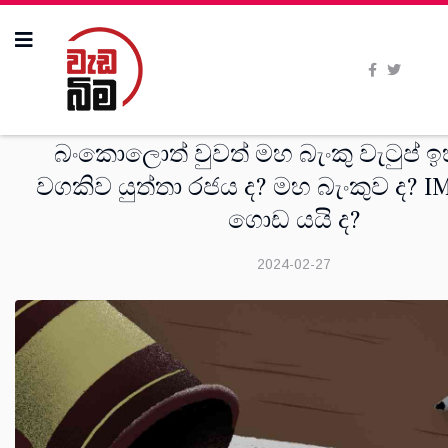
ශාස්ත‍්‍රීය
බංකොලොත් වුවත් මහ බැංකු වැටුප් 
වගකිව යුත්තා රජය ද? මහ බැංකුව ද? 
ගොඩ යයි ද?
2024-02-27