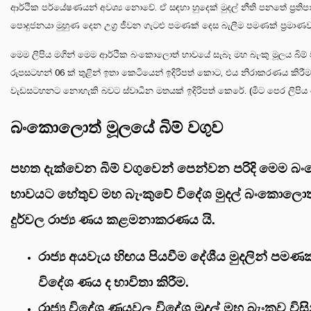
ආර්ථික පර්යේෂණයන් අවශ්‍ය නොවේ. ඒ සඳහා හුදෙක් මුදල් නීති පනතේ ප්‍රතිප
පොදුජනයා මුහුණ දෙන උග්‍ර ජීවන ගැටළු පමණක් දෙස බැලීම පමණක් ප්‍රමාණව
මෙම ලිපිය මගින් මෙම ආර්ථික බංකොලොත් භාවයේ සැබෑ මහ බැංකු මූලය බිම් ව
රුපසටහන් 06 ක් තුළින් ඉතා කෙටියෙන් ඉදිරිපත් කොට, එය නිරාකරණය කිර
වැඩසටහනට නොහැකි බවට ස්වාධීන මතයක් ඉදිරිපත් කෙරේ. (මීට පෙර ලිපිය
බංකොලොත් මූලයේ බිම් වගුව
පහත දැක්වෙන බිම් වගුවෙන් පෙන්වන පරිදි මෙම 
භාවයට හේතුව මහ බැංකුවේ විදේශ මුදල් බංකොලො
දුර්වල රාජ්‍ය ණය කළමනාකරණය යි.
රාජ්‍ය අයවැය හිඟය පියවීම දේශීය මුදලින් 
විදේශ ණය ද භාවිතා කිරීම.
රාජ්‍ය විදේශ ණයවල විදේශ මුදල් මහ බැංකුව විස