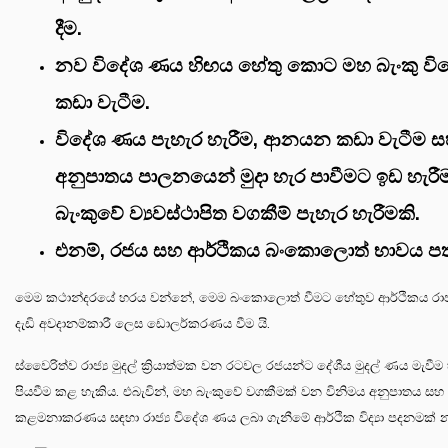
දීම.
නව විදේශ ණය හිඟය හේතු කොට මහ බැංකු විද
කඩා වැටීම.
විදේශ ණය පැහැර හැරීම, ආනයන කඩා වැටීම ස
අනුපාතය පාලනයෙන් මුදා හැර පාවීමට ඉඩ හැරී
බැංකුවේ ව්‍යවස්ථාපිත වගකීම් පැහැර හැරීමකි.
එනම්, රජය සහ ආර්ථිකය බංකොලොත් භාවය පත් 
මෙම කථාන්දරයේ හරය වන්නේ, මෙම බංකොලොත් වීමට හේතුව ආර්ථිකය රාජ්
දැඩි අවදානම්කාරී ලෙස ඩොලර්කරණය වීම යි.
ස්වෛරිත්ව රාජ්‍ය මුදල් ක්‍රියාත්මක වන රටවල රජයන්ට දේශීය මුදල් ණය මැව
පියවීම කළ හැකිය. එබැවින්, මහ බැංකුවේ වගකීමක් වන විනිමය අනුපාතය සහ
කළමනාකරණය සඳහා රාජ්‍ය විදේශ ණය ලබා ගැනීමේ ආර්ථික විද්‍යා පදනමක් 