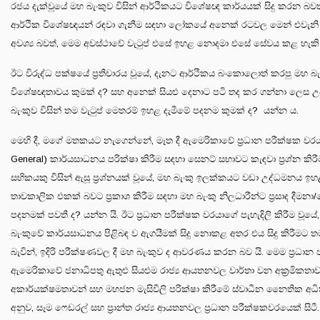
රජය දැක්වූයේ මහ බැංකුව විසින් ආර්ථිකයට විශේෂඥ කාර්යයක් සිදු කරන බවත්
ආර්ථික විශේෂඥයන් රඳවා ගැනීම සඳහා ලෝකයේ අනෙක් රටවල මෙන් එවැනි 
අවශ්‍ය බවත්, මෙම අවස්ථාවේ වැටුප් එසේ ඉහළ නොදමා එසේ සේවය කළ හැකි
ඊට විරුද්ධ පක්ෂයේ ප්‍රතිචාරය වූයේ, දැනට ආර්ථිකය බංකොලොත් කරපු මහ බැ
විශේෂඥතාවය කුමක් ද? සහ අනෙක් සියළු දෙනාට පටි තද කර ගන්නා ලෙස 
බැංකුව විසින් තම වැටුප් මෙතරම් ඉහළ දැමීමේ පදනම කුමක් ද? යන්න ය.
මෙහි දී, මගේ මතකයට නැගෙන්නේ, මෑත දී ඇමෙරිකාවේ ප්‍රධාන පරීක්ෂක වරය
General) කාර්යසාධනය පරික්ෂා කිරීම සඳහා සෙනට් සභාවට කැඳවා ප්‍රශ්න කිරීම 
සභිකයකු විසින් ඇසූ ප්‍රශ්නයක් වූයේ, මහ බැංකු ඉලක්කයට වඩා උද්ධමනය ඉ
තාවකාලික එකක් බවට ප්‍රකාශ කිරීම සඳහා මහ බැංකු නිලධාරීන්ට ප්‍රසාද දීමන
පදනමක් පවතී ද? යන්න යි. ඊට ප්‍රධාන පරීක්ෂක වරයාගේ පැහැදිලි කිරීම වූයේ
බැංකුවේ කාර්යසාධනය පිළිබඳ ව ඇගයීමක් සිදු නොකළ අතර එය සිදු කිරීමට ත
බැවින්, ඉදිරි පරීක්ෂණවල දී මහ බැංකුව ද ආවරණය කරන බව යි. මෙම ප්‍රධාන
ඇමෙරිකාවේ ජනාධිපතු ඇතුළු සියළුම රාජ්‍ය ආයතනවල වාර්තා වන අක්‍රමිකතාව
අකාර්යක්ෂමතාවන් සහ මහජන මැසිවිලි පරික්ෂා කිරීමේ ස්වාධීන නෛතික අධි
අනුව, සෑම ෆෙඩරල් සහ ප්‍රාන්ත රාජ්‍ය ආයතනවල ප්‍රධාන පරීක්ෂකවරයෙක් සිටී.