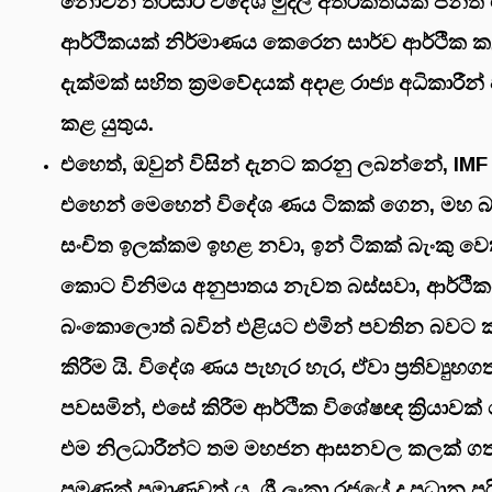
නොවන තිරසාර විදේශ මුදල් අතිරික්තයක් ජනිත
ආර්ථිකයක් නිර්මාණය කෙරෙන සාර්ව ආර්ථි
දැක්මක් සහිත ක්‍රමවේදයක් අදාළ රාජ්‍ය අධිකාරීන් ව
කළ යුතුය.
එහෙත්, ඔවුන් විසින් දැනට කරනු ලබන්නේ, IMF
එහෙන් මෙහෙන් විදේශ ණය ටිකක් ගෙන, මහ බැ
සංචිත ඉලක්කම ඉහළ නවා, ඉන් ටිකක් බැංකු ව
කොට විනිමය අනුපාතය නැවත බස්සවා, ආර්ථිකය
බංකොලොත් බවින් එළියට එමින් පවතින බවට 
කිරීම යි. විදේශ ණය පැහැර හැර, ඒවා ප්‍රතිව්‍ය
පවසමින්, එසේ කිරීම ආර්ථික විශේෂඥ ක්‍රියාවක
එම නිලධාරීන්ට තම මහජන ආසනවල කලක් ගත
පමණක් ප්‍රමාණවත් ය. ශ්‍රී ලංකා රජයේ ද ප්‍රධාන 