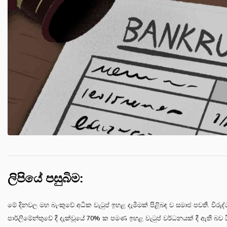
ලිපියේ පසුබිම:
මේ දිනවල මහ බැංකුවේ අධික වැටුප් ඉහළ දැමීමක් පිළිබඳ ව සමාජ පවතී. විරුද්
පාර්ලිමේන්තුවේ දී දැක්වූයේ 70% ක පමණ ඉහළ වැටුප් වර්ධනයක් දී ඇති බව යි.