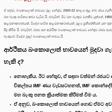
ඒ අනුව, බංකොලොත් භාවයට මූල හේතුව, 2020-22 කාලය තුළ නව ණය ගැනී
මහ බැංකු සංචිතය කඩා වැටීම යි. එබැවින්, මීට මහ බැංකුව වගකිව යුත්තේ, 1950
කළමනාකරණයත්, විදේශ සංචිත කළමනාකරණයත්, මූල්‍ය ප්‍රතිපත්තියත් යන තුන
සිදු කිරීම යි. එබැවින්, රාජ්‍ය සහ ආර්ථික බංකොලොත් භාවයට හේතුව රාජ්‍ය 
බැංකුවේ විදේශ මුදල් බංකොලොත් භාවය යි.
ආර්ථිකය බංකොලොත් භාවයෙන් මුදවා ග
හැකි ද?
නොහැකිය. ඊට හේතුව, ඒ සඳහා වත්මන් රජයට
විකල්පය IMF ණය වැඩසටහනත්, IMF කොන්දේස
මහ බැංකු පනත ක්‍රියාත්මක කිරීමත් වීම ය.
ඒ අනුව, බංකොලොත් භාවයෙන් ගොඩ ඒමට අවශ්‍ය