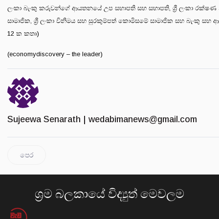
ලංකා බැංකු කරුවන්ගේ ආයතනයේ උප සභාපති සහ සභාපති, ශ්‍රී ලංකා රක්
සාමාජික, ශ්‍රී ලංකා විනිමය සහ සුරකුම්පත් කොමිසමේ සාමාජික සහ බැංකු සහ ආර්ථි
12 ක කතෘ)
(economydiscovery – the leader)
Sujeewa Senarath |
wedabimanews@gmail.com
පෙර
ශ්‍රම බලකායේ විද්‍යුත් මෙවලම