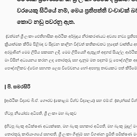
වරයෙකු සිටියේ නම්, මෙය ප්‍රතිපත්ති වංචාවක
කොට නඩු පවරනු ඇත.
(වත්මන් ශ්‍රී ලංකා ඓතිහාසික ආර්ථික අර්බුදය නිරාකරණයට අවශ්‍ය නව්‍ය ප්‍රතිප
ක්‍රියාත්මක කිරීම පිළිබඳ ව සිදුවන කාලීන විද්වත් කතිකාවතට හුදෙක් වෘත්තී
අරමුණින් මෙම ලිපිය සකසන ලදි. මෙම ලිපියෙහි ඇතුළත් අදහස් සියල්ල ආර්ථික ව
මා විසින් අධ්‍යයනය කරන ලද තොරතුරු සහ දැනුම මත පදනම් වූ පෞද්ගලික අදහ
පෞද්ගලිකව ද්වේශ සහගත ලෙස විවේචනය හෝ අපහසු තාවයකට පත් කිරීමේ
| පි. සමරසිරි
[ආර්ථික විද්‍යාව බී.ඒ. ගෞරව (කොළඹ විශ්ව විද්‍යාලය) සහ එම්.ඒ. (කැන්සස් විශ්ව
හිටපු නියෝජ්‍ය අධිපති, ශ්‍රී ලංකා මහ බැංකුව
(හිටපු බැංකු අධීක්ෂණ අධ්‍යක්ෂක, මහ බැංකු සහකාර අධිපති, මහ බැංකු මුදල
තොරතුරු කාර්යාංශයේ සභාපති, ශ්‍රී ලංකා ගිණුම් සහ විගණන ප්‍රමිති සමීක්ෂණ මණ