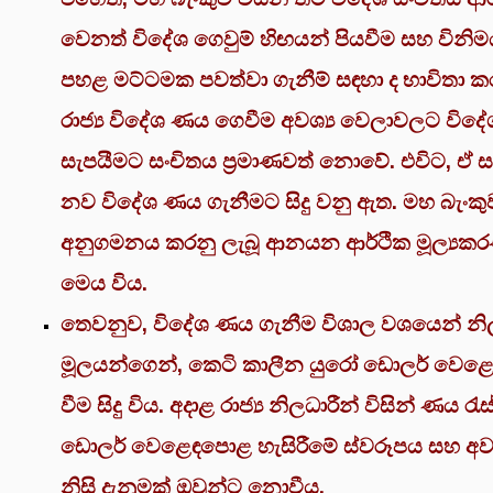
වෙනත් විදේශ ගෙවුම් හිඟයන් පියවීම සහ විනි
පහළ මට්ටමක පවත්වා ගැනීම් සඳහා ද භාවිතා ක
රාජ්‍ය විදේශ ණය ගෙවීම අවශ්‍ය වෙලාවලට විදේශ
සැපයීමට සංචිතය ප්‍රමාණවත් නොවේ. එවිට, ඒ ස
නව විදේශ ණය ගැනීමට සිදු වනු ඇත. මහ බැංකුව
අනුගමනය කරනු ලැබූ ආනයන ආර්ථික මූල්‍යකර
මෙය විය.
තෙවනුව, විදේශ ණය ගැනීම විශාල වශයෙන් නිල 
මූලයන්ගෙන්, කෙටි කාලීන යුරෝ ඩොලර් වෙළ
වීම සිදු විය. අදාළ රාජ්‍ය නිලධාරීන් විසින් ණය රැ
ඩොලර් වෙළෙඳපොළ හැසිරීමේ ස්වරූපය සහ අවද
නිසි දැනුමක් ඔවුන්ට නොවීය.