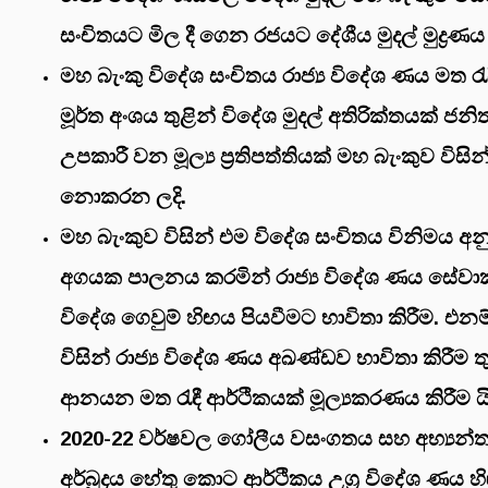
සංචිතයට මිල දී ගෙන රජයට දේශීය මුදල් මුද්‍රණය 
මහ බැංකු විදේශ සංචිතය රාජ්‍ය විදේශ ණය මත රැ
මූර්ත අංශය තුළින් විදේශ මුදල් අතිරික්තයක් ජනි
උපකාරී වන මූල්‍ය ප්‍රතිපත්තියක් මහ බැංකුව වි
නොකරන ලදි.
මහ බැංකුව විසින් එම විදේශ සංචිතය විනිමය 
අගයක පාලනය කරමින් රාජ්‍ය විදේශ ණය සේව
විදේශ ගෙවුම් හිඟය පියවීමට භාවිතා කිරීම. එනම
විසින් රාජ්‍ය විදේශ ණය අඛණ්ඩව භාවිතා කිරීම ත
ආනයන මත රැඳී ආර්ථිකයක් මූල්‍යකරණය කිරීම යි
2020-22 වර්ෂවල ගෝලීය වසංගතය සහ අභ්‍යන්
අර්බුදය හේතු කොට ආර්ථිකය උග්‍ර විදේශ ණය 