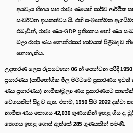
අයවැය හිඟය සහ රාජ්‍ය ණයෙහි සාර්ව ආර්ථික 
සංවර්ධන දායකත්වය යි. එහි සංඛ්‍යාත්මක ඇගයී
එබැවින්, රාජ්‍ය ණය-GDP ප්‍රතිශතය හෝ ණය සංඛ්
බලා රාජ්‍ය ණය නොතිරසාර භාවයක් පිළිබඳ ව 
නොහැකිය.
උදාහරණ ලෙස රුපසටහන 06 න් පෙන්වන පරිදි 1950 
ප්‍රසාරණය (පාරිභෝගික මිල මට්ටමේ ප්‍රසාරණය ඉවත් 
ණය ප්‍රසාරණය) නාමික/මූල්‍ය ණය ප්‍රසාරණයට සාපේක
වේගයකින් සිදු ව ඇත. එනම්, 1950 සිට 2022 දක්වා ක
නාමික ණය තොගය 42,036 ගුණයකින් ඉහළ ගිය ද, ම
තොගය ඉහළ ගොස් ඇත්තේ 285 ගුණයකින් පමණි.