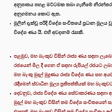
අනුපාතය පහළ මට්ටමක තබා ගැනීමේ නිරන්තර ප්‍
අනුගමනය කොට ඇත.
මුලින් දැක්වූ පරිදි විදේශ සංචිතයේ ප්‍රධාන මූලය වූ
විදේශ ණය යි. එහි අවදානම් රැසකි.
පළමුව, මහ බැංකුව විසින් රාජ්‍ය ණය සඳහා ලැබෙ
රජයෙන් මිල දී ගෙන ඒ සඳහා රුපියල් රජයට ලබා 
මහ බැංකු මුදල් මුද්‍රණය රාජ්‍ය විදේශ ණය සහ අ
රැඳීමෙන් ස්වාධීන මූල්‍ය ප්‍රතිපත්තියක් මහ බැංකුවට
දෙවනුව, රාජ්‍ය විදේශ ණය සේවාකරණය සඳහා අව
මුදල් මහ බැංකුව විසින් තම විදේශ සංචිතයෙන් සැ
එහෙත්, මහ බැංකුව විසින් තම විදේශ සංචිතය ආ