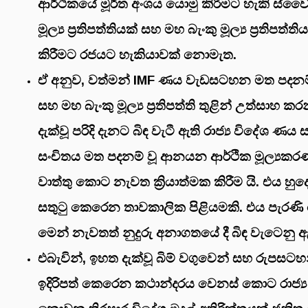
ආර්ථිකයේ මූර්ත අංශය යොමු කිරීමට හැකි ස්වෛරී
මූල්‍ය ප්‍රතිපත්තියක් සහ මහ බැංකු මූල්‍ය ප්‍රතිපත්ති
කිරීමට රජයට හැකියාවක් නොමැත.
ඒ අනුව, වත්මන් IMF ණය වැඩසටහන මත පදනම් වූ 
සහ මහ බැංකු මූල්‍ය ප්‍රතිපත්ති තුළින් උත්සාහ 
දැක්වූ පරිදි දැනට බිඳ වැටී ඇති රාජ්‍ය විදේශ ණය
සංචිතය මත පදනම් වූ ආනයන ආර්ථික මූල්‍යකරණ
වාත්තු කොට නැවත ක්‍රියාත්මක කිරීම යි. එය හු
සතුටු කෙරෙන තාවකාලික පිළියමකි. එය පැරණි
මෙන් නැවතත් නුදුරු අනාගතයේ දී බිඳ වැටෙනු 
එබැවින්, ඉහත දැක්වූ බිම් වගුවෙන් සහ රුපසටහ
ඉදිරිපත් කෙරෙන කථාන්දරය වෙනස් කොට රාජ්‍