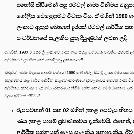
අහෝසි කිරීමෙන් පසු රටවල් නම්‍ය විනිමය අනු
ගෝලීය වෙළෙඳාමට විවෘත විය. ඒ මගින් 1980 ගණන
ලංකාව ඇතුළු බොහෝ දුප්පත් රටවල් ආර්ථික ස
සංවර්ධනයේ සැලකිය යුතු දියුණුවක් ලබන ලදි.
එබැවින්, 1980 ට පෙර ශ්‍රී ලංකාවේ රාජ්‍ය ණය පහළ මට්ටමක පැවතීම යහපත
ආර්ථිකයේ ප්‍රාථමික හෝ නොදියුණු ලක්ෂණයකි.
එබැවින්, මෙම විග්‍රහය පදනම් වන්නේ 1980 ගණන්වල සිට ශ්‍රී ලංකා රජය සහ මහ
අනුගමනය කළ සාර්ව ආර්ථික කළමනාකරණයේ දුර්වලතාවය හෙවත් රාජ්‍ය වි
ආර්ථිකය අනවශ්‍ය ලෙස ඩොලර්කරණය කිරීම හේතු කොට මෙම බංකොලොත් 
මූලය ඉදිරිපත් කිරීම යි.
රුපසටහන් 01 සහ 02 මගින් ඉහළ අයවැය හිඟය හ
ණය ඉහළ යාමේ ප්‍රවණතාවය දැක්වෙයි. එහෙත්, 
ආර්ථික ප්‍රශ්නයක් ලෙස සැලකිය නොහැකිය. ඊට