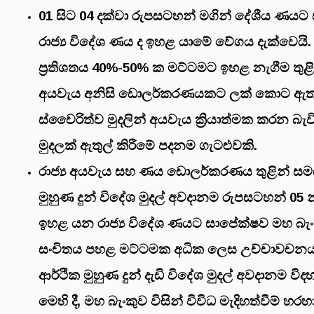
01 සිට 04 දක්වා රුපසටහන් මගින් දේශීය ණයට
රාජ්‍ය විදේශ ණය ද ඉහළ යාමේ වේගය දැක්වෙයි
ප්‍රතිශතය 40%-50% ක මට්ටමට ඉහළ නැගීම තුළින්
අයවැය අනිසි ඩොලර්කරණයකට ලක් කොට ඇත
ස්වෛරිත්ව මුදලින් අයවැය ක්‍රියාත්මක කරන බැ
මුදලක් ඇතුල් කිරීමේ පදනම ගැටළුවකි.
රාජ්‍ය අයවැය සහ ණය ඩොලර්කරණය තුළින් සම
මුහුණ දුන් විදේශ මුදල් අවදානම රුපසටහන් 05 න
ඉහළ යන රාජ්‍ය විදේශ ණයට සාපේක්ෂව මහ බැං
සංචිතය පහළ මට්ටමක අධික ලෙස උච්චාවචනය
ආර්ථික මුහුණ දුන් දැඩි විදේශ මුදල් අවදානම විදහ
මෙහි දී, මහ බැංකුව විසින් විවිධ මැදිහත්වීම් හර