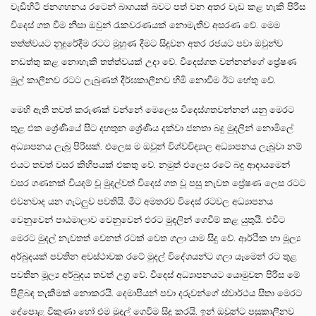
වැඩිහිටි ජනගහනය රටෙන් බාගයක් බවට පත් වන අතර වැඩ කළ හැකි පිරිස
විදෙස් ගත වීම නිසා ඔවුන් රැකවරණයක් නොමැතිව අසරණ වේ. මෙම
තත්ත්වයට නුදුරේදීම රටට මුහුණ දීමට සිදුවන අතර රජයට පවා ඔවුන්ව
නඩත්තු කළ නොහැකි තත්ත්වයක් උදා වේ. විදෙස්ගත වන්නන්ගේ ප්‍රේෂණ
මුල් කාලීනව රටට ලැබුණත් දීර්ඝකාලීනව හිමි නොවීම ඊට හේතු වේ.
මෙහි ඇති තවත් කරුණක් වන්නේ මෙලෙස විදෙස්ගතවන්නන් යනු මෙරට
තුළ එක ශ්‍රේණියේ සිට දහතුන ශ්‍රේණිය දක්වා ජනතා බදු මුදලින් නොමිලේ
අධ්‍යාපනය ලැබූ පිරිසක්. එලෙස ම ඔවුන් විශ්වවිද්‍යාල අධ්‍යාපනය ලැබුවා නම්
එයට තවත් වසර කිහිපයක් එකතු වේ. නමුත් එලෙස රටේ බදු ආදායමෙන්
වසර ගණනක් වියදම් වූ මුදල්වත් විදෙස් ගත වූ පසු නැවත ප්‍රේෂණ ලෙස රටට
එවනවාද යන ගැටලුව පවතියි. මීට අමතරව විදෙස් රටවල අධ්‍යාපනය
වෙනුවෙන් පාඨමාලාව වෙනුවෙන් එරට මුදලින් ගෙවීම් කළ යුතුයි. එවිට
මෙරට මුදල් නැවතත් වෙනත් රටක් වෙත ගලා යාම සිදු වේ. ආර්ථික හා මූල්‍ය
අර්බුදයක් පවතින අවස්ථාවක රටේ මුදල් විදේශයන්ට ගලා යෑමෙන් රට තුළ
පවතින මූල්‍ය අර්බුදය තවත් උග්‍ර වේ. විදෙස් අධ්‍යාපනයට යොමුවන පිරිස මේ
පිළිබඳ තැකීමක් නොකරයි. දෙමාපියන් පවා දරුවන්ගේ ස්වාර්ථය සිතා මෙරට
දේපොළ විකුණා හෝ එම මුදල් ගෙවීම සිදු කරයි. ඉන් ඔවුන්ට පසුකාලීනව