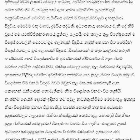
අතීතයේ සිටම ලංකාව වෙළෙඳ කටයුතු, ආර්ථික කටයුතු හරහා ජාත්‍යන්තරය
සමඟ සම්බන්ධ වී කටයුතු කර ඇත. අතීත යටත්විජිත යුගයන්වලදී
සංක්‍රමණිකයෝ මෙරටට පැමිණියා මෙන් ම විදෙස් රටවලට ද සංක්‍රමණ
සිදුවිය. මෙරටට වතු වගාව, දුම්රිය පද්ධති, අධ්‍යාපනය, සෞඛ්‍යය වැනි දේ හිමි
වූයේ එම යටත්විජිතකරණයේ ප්‍රතිඵල ලෙසයි. එම කාලය තුළ විශේෂයෙන් ම
විදෙස් රටවලින් මෙරටට ශ්‍රම ගලනයක් සිදුවිය. නමුත් මේ වන විට මෙරටින්
විදෙස් රටවලට ශ්‍රම ගලනයක් සිදුවේ. විශේෂයෙන් ම මෑත කාලීනව තරුණ
කණ්ඩායම් අතර විදෙස්ගතවීමේ ප්‍රවණතාවක් නිර්මාණය වී ඇත. රටේ
පවතින ආර්ථික අස්ථාවරබව, රැකියා වෙළෙඳපොළ තුළ විශ්වාසය බිඳ වැටීම,
අනාගතය පිළිබඳ පවතින අවිනිශ්චිත තත්ත්වය සහ ඉහළ ජීවන වියදම හමුවේ
විදෙස්ගත වීම එකම විසඳුම බවට ඔවුන් තුළ මතයක් ගොඩනැගී ඇත.
කෙනෙක් රැකියාවක් නොමැතිකම නිසා විදෙස්ගත වනවා විය හැකියි.
නැත්නම් ගෙයක් දොරක් ඉදිකර තම පවුල නඩත්තු කිරීමට මෙරට තුළ අපහසු
නිසා විදෙස්ගත වනවා විය හැකිය. එසේත් නොමැති නම් තම අධ්‍යාපන
සුදුසුකම්වලට ගැළපෙන රැකියා ක්ෂේත්‍රයක් මෙරට තුළ නොමැති වීම නිසා
සුදුසු රැකියාවක් වෙනුවෙන් විදෙස්ගත වනවා විය හැකිය. එලෙසම උසස්
අධ්‍යාපන කටයුතු සඳහා විදෙස්ගත වී එහිම රැකියාවක් ලබාගෙන එහි
ජීවත්වන පිරිසක් ද සිටියි. නමුත් මේ කිසිවක් නොමැතිව නුපුහුණු ශ්‍රමිකයන්