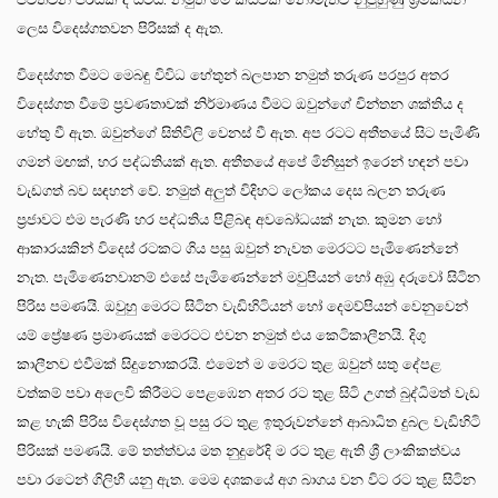
ලෙස විදෙස්ගතවන පිරිසක් ද ඇත.
විදෙස්ගත වීමට මෙබඳු විවිධ හේතුන් බලපාන නමුත් තරුණ පරපුර අතර
විදෙස්ගත වීමේ ප්‍රවණතාවක් නිර්මාණය වීමට ඔවුන්ගේ චින්තන ශක්තිය ද
හේතු වී ඇත. ඔවුන්ගේ සිතිවිලි වෙනස් වී ඇත. අප රටට අතීතයේ සිට පැමිණි
ගමන් මඟක්, හර පද්ධතියක් ඇත. අතීතයේ අපේ මිනිසුන් ඉරෙන් හඳන් පවා
වැඩගත් බව සඳහන් වේ. නමුත් අලුත් විදිහට ලෝකය දෙස බලන තරුණ
ප්‍රජාවට එම පැරණි හර පද්ධතිය පිළිබඳ අවබෝධයක් නැත. කුමන හෝ
ආකාරයකින් විදෙස් රටකට ගිය පසු ඔවුන් නැවත මෙරටට පැමිණෙන්නේ
නැත. පැමිණෙනවානම් එසේ පැමිණෙන්නේ මවුපියන් හෝ අඹු දරුවෝ සිටින
පිරිස පමණයි. ඔවුහු මෙරට සිටින වැඩිහිටියන් හෝ දෙමව්පියන් වෙනුවෙන්
යම් ප්‍රේෂණ ප්‍රමාණයක් මෙරටට එවන නමුත් එය කෙටිකාලීනයි. දිගු
කාලීනව එවීමක් සිදුනොකරයි. එමෙන් ම මෙරට තුළ ඔවුන් සතු දේපළ
වත්කම් පවා අලෙවි කිරීමට පෙළඹෙන අතර රට තුළ සිටි උගත් බුද්ධිමත් වැඩ
කළ හැකි පිරිස විදෙස්ගත වූ පසු රට තුළ ඉතුරුවන්නේ ආබාධිත දුබල වැඩිහිටි
පිරිසක් පමණයි. මේ තත්ත්වය මත නුදුරේදි ම රට තුළ ඇති ශ්‍රී ලාංකිකත්වය
පවා රටෙන් ගිලිහී යනු ඇත. මෙම දශකයේ අග බාගය වන විට රට තුළ සිටින