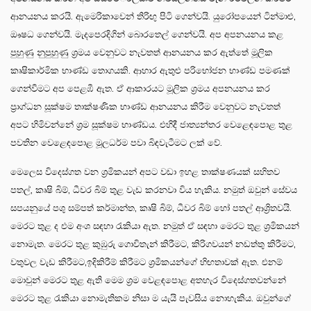
ආනයනය කරයි. ඇමෙරිකාවෙන් තිරිඟු පිටි ගෙන්වයි. යුරෝපයෙන් ටින්මාළු,
ඖෂධ ගෙන්වයි. මැදපෙරදිගින් බොරතෙල් ගෙන්වයි. අප අපනයනය කළ
පුහුණු නුපුහුණු ශ්‍රමය වෙනුවට නැවතත් ආනයනය කර ඇත්තේ මූලික
කෘෂිකාර්මික භාණ්ඩ තොගයකි. ආහාර ඇතුළු පරිභෝජන භාණ්ඩ පමණක්
ගෙන්වීමට අප පෙළඹී ඇත. ඒ ආකාරයට මූලික ශ්‍රමය අපනයනය කර
ප්‍රාග්ධන සූක්ෂම තාක්ෂණික භාණ්ඩ ආනයනය කිරීම වෙනුවට නැවතත්
අපට හිමිවන්නේ ශ්‍රම සූක්ෂම භාණ්ඩය. එහිදී ජාත්‍යන්තර වෙළෙඳපොළ තුළ
පවතින වෙළෙඳපොළ මූලධර්ම පවා බිඳවැටීමට ලක් වේ.
මෙලෙස විදෙස්ගත වන ශ්‍රමිකයන් අපට වඩා ඉහළ තාක්ෂණයක් සහිතව
පතල්, කෘෂි බිම්, ධීවර බිම් තුළ වැඩ කරනවා විය හැකිය. නමුත් ඔවුන් සේවය
සපයනුයේ පශු සම්පත් කර්මාන්ත, කෘෂි බිම්, ධීවර බිම් හෝ පතල් ආශ්‍රිතවයි.
මෙරට තුළ ද එම අංශ සඳහා රැකියා ඇත. නමුත් ඒ සඳහා මෙරට තුළ ශ්‍රමිකයන්
නොමැත. මෙරට තුළ කුඹුරු ගොවිතැන් කිරීමට, කිරිගවයන් නඩත්තු කිරීමට,
වතුවල වැඩ කිරීමට,ඉදිකිරීම් කිරීමට ශ්‍රමිකයන්ගේ හිඟතාවක් ඇත. එනම්
මොවුන් මෙරට තුළ ඇති මෙම ශ්‍රම වෙළඳපොළ අතහැර විදෙස්ගතවන්නේ
මෙරට තුළ රැකියා නොමැතිකම නිසා ම යැයි පැවසිය නොහැකිය. ඔවුන්ගේ