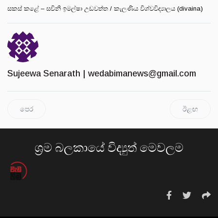
සකස් කළේ – සචිනි ඉමල්ෂා උඩවත්ත / කැලණිය විශ්වවිද්‍යාලය (divaina)
Sujeewa Senarath |
wedabimanews@gmail.com
පෙර
ඊළඟ
ශ්‍රම බලකායේ විද්‍යුත් මෙවලම