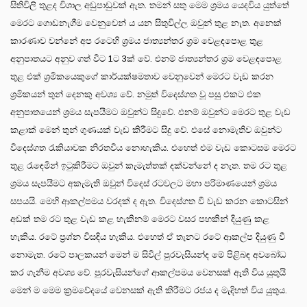
සිතිවිලි තුළද විශාල අඩුපාඩුවක් ඇත. තමන් සතු මෙම ශ්‍රමය යෙදවිය යුත්තේ
මෙරට ගොඩනැගීම වෙනුවෙන් ය යන සිතුවිල්ල ඔවුන් තුළ නැත. අනෙක්
කාරණාව වන්නේ අප රටෙහි ශ්‍රමය ජාත්‍යන්තර ශ්‍රම වෙළඳපොළ තුළ
අනුපාතයට අනුව ගත් විට 1ට 3ක් වේ. එනම් ජාත්‍යන්තර ශ්‍රම වෙළඳපොළ
තුළ එක් ශ්‍රමිකයෙකුගේ කාර්යක්ෂමතාව වෙනුවෙන් මෙරට වැඩ කරන
ශ්‍රමිකයන් තුන් දෙනකු අවශ්‍ය වේ. නමුත් විදෙස්ගත වූ පසු එකට එක
අනුපාතයෙන් ශ්‍රමය සැපයීමට ඔවුන්ට සිදුවේ. එනම් ඔවුන්ට මෙරට තුළ වැඩ
කළාක් මෙන් තුන් ගුණයක් වැඩ කිරීමට සිදු වේ. එසේ නොමැතිව ඔවුන්ට
විදෙස්ගත රැකියාවක නිරතවිය නොහැකිය. එහෙත් එම වැඩ කොටසම මෙරට
තුළ රැඳෙමින් ඉටුකිරීමට ඔවුන් කැමැත්තක් දක්වන්නේ ද නැත. තම රට තුළ
ශ්‍රමය සැපයීමට අකැමැති ඔවුන් විදෙස් රටවලට මහා පරිමාණයෙන් ශ්‍රමය
සපයයි. මෙහි ආකල්පමය වරදක් ද ඇත. විදෙස්ගත වී වැඩ කරන කොටසින්
අඩක් තම රට තුළ වැඩ කළ හැකිනම් මෙරට වසර පහකින් දියුණු කළ
හැකිය. රටේ ප්‍රශ්න විසඳිය හැකිය. එහෙත් ඒ තැනට රටේ ආකල්ප දියුණු වී
නොමැත. රටේ පාලකයන් මෙන් ම සිවිල් පුරවැසියන්ද මේ පිළිබඳ අවබෝධ
කර ගැනීම අවශ්‍ය වේ. පුරවැසියන්ගේ ආකල්පමය වෙනසක් ඇති විය යුතුයි
මෙන් ම මෙම ක්‍රමවේදයේ වෙනසක් ඇති කිරීමට රජය ද මැදිහත් විය යුතුය.