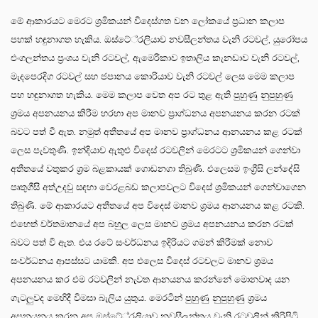
මේ ආකාරයට මෙරට ශ්‍රමිකයන් විදෙස්ගත වන ලෝකයේ ප්‍රධාන කලාප
පහක් හඳුනාගත හැකිය. ඔස්ටේ්‍රලියාව නවසීලන්තය වැනි රටවල්, යුරෝපය
එංගලන්තය ප්‍රංශය වැනි රටවල්, ඇමෙරිකාව ඉතාලිය කැනඩාව වැනි රටවල්,
මැදපෙරදිග රටවල් සහ ජපානය කොරියාව වැනි රටවල් ලෙස මෙම කලාප
පහ හඳුනාගත හැකිය. මෙම කලාප වෙත අප රට තුළ ඇති පුහුණු නුපුහුණු
ශ්‍රමය අපනයනය කිරීම හරහා අප මානව ප්‍රාග්ධනය අපනයනය කරන රටක්
බවට පත් වී ඇත. නමුත් අතීතයේ අප මානව ප්‍රාග්ධනය ආනයනය කළ රටක්
ලෙස පැවතුණි. ඉන්දියාව ඇතුළු විදෙස් රටවලින් මෙරටට ශ්‍රමිකයන් ගෙන්වා
අතීතයේ වතුකර ශ්‍රම බළකායක් ගොඩනගා තිබුණි. එලෙසම ඉංග්‍රීසි ලන්දේසි
පෘතුගීසි අත්උදවු සඳහා වෙරළබඩ කලාපවලට විදෙස් ශ්‍රමිකයන් ගෙන්වාගෙන
තිබුණි. මේ ආකාරයට අතීතයේ අප විදෙස් මානව ශ්‍රමය ආනයනය කළ රටකි.
එහෙත් වර්තමානයේ අප බහුල ලෙස මානව ශ්‍රමය අපනයනය කරන රටක්
බවට පත් වී ඇත. එය රටේ සංවර්ධනය ඉදිරියට ගමන් කිරීමක් නොව
සංවර්ධනය ආපස්සට යාමකි. අප එලෙස විදෙස් රටවලට මානව ශ්‍රමය
අපනයනය කර එම රටවලින් නැවත ආනයනය කරන්නේ මොනවාද යන
ගැටලුවද මෙහිදී විමසා බැලිය යුතුය. මෙරටින් පුහුණු නුපුහුණු ශ්‍රමය
අපනයනය කරන අප ඔස්ටේ්‍රලියාව නවසීලන්තය වැනි රටවලින් කිරිපිටි