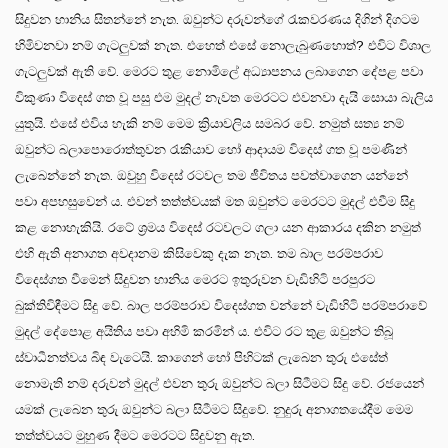
සිදුවන හානිය සිතන්නේ නැත. ඔවුන්ට දරුවන්ගේ රැකවරණය දිගින් දිගටම
හිමිවනවා නම් ගැටලුවක් නැත. එහෙත් එසේ නොලැබුණහොත්? එවිට විශාල
ගැටලුවක් ඇති වේ. මෙරට තුළ නොමිලේ අධ්‍යාපනය ලබාගෙන දේපළ පවා
විකුණා විදෙස් ගත වූ පසු එම මුදල් නැවත මෙරටට එවනවා දැයි සොයා බැලිය
යුතුයි. එසේ එවිය හැකි නම් මෙම ක්‍රියාවලිය සමබර වේ. නමුත් සත්‍ය නම්
ඔවුන්ට බලාපොරොත්තුවන රැකියාව හෝ ආදායම විදෙස් ගත වූ පමණින්
ලැබෙන්නේ නැත. ඔවුහු විදෙස් රටවල තම ජීවිතය පවත්වාගෙන යන්නේ
පවා අපහසුවෙන් ය. එවන් තත්ත්වයක් මත ඔවුන්ට මෙරටට මුදල් එවීම සිදු
කළ නොහැකියි. රටේ ශ්‍රමය විදෙස් රටවලට ගලා යන ආකාරය දකින නමුත්
එහි ඇති අනාගත අවදානම කිසිවෙකු දැක නැත. තම බාල පරම්පරාව
විදෙස්ගත වීමෙන් සිදුවන හානිය මෙරට ඉතුරුවන වැඩිහිටි පරපුරට
බුක්තිවිඳීමට සිදු වේ. බාල පරම්පරාව විදෙස්ගත වන්නේ වැඩිහිටි පරම්පරාවේ
මුදල් දේපොළ අයිතිය පවා අහිමි කරමින් ය. එවිට රට තුළ ඔවුන්ට තිබූ
ස්වාධීනත්වය බිඳ වැටෙයි. කාගෙන් හෝ පිහිටක් ලැබෙන තුරු එසේත්
නොමැති නම් දරුවන් මුදල් එවන තුරු ඔවුන්ට බලා සිටීමට සිදු වේ. රජයෙන්
යමක් ලැබෙන තුරු ඔවුන්ට බලා සිටීමට සිදුවේ. නුදුරු අනාගතයේදීම මෙම
තත්ත්වයට මුහුණ දීමට මෙරටට සිදුවනු ඇත.