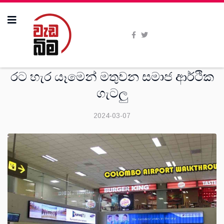
ශාස්ත‍්‍රීය
රට හැර යෑමෙන් මතුවන සමාජ ආර්ථික
ගැටලු
2024-03-07