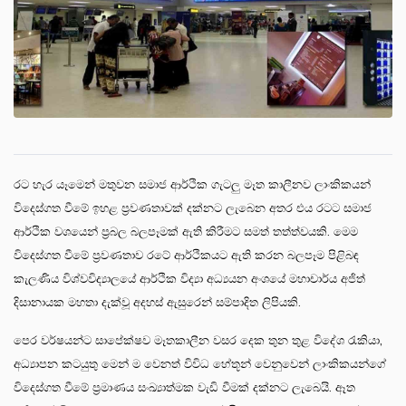
රට හැර යෑමෙන් මතුවන සමාජ ආර්ථික ගැටලු මෑත කාලීනව ලාංකිකයන්
විදෙස්ගත වීමේ ඉහළ ප්‍රවණතාවක් දක්නට ලැබෙන අතර එය රටට සමාජ
ආර්ථික වශයෙන් ප්‍රබල බලපෑමක් ඇති කිරීමට සමත් තත්ත්වයකි. මෙම
විදෙස්ගත වීමේ ප්‍රවණතාව රටේ ආර්ථිකයට ඇති කරන බලපෑම පිළිබඳ
කැලණිය විශ්වවිද්‍යාලයේ ආර්ථික විද්‍යා අධ්‍යයන අංශයේ මහාචාර්ය අජිත්
දිසානායක මහතා දැක්වූ අදහස් ඇසුරෙන් සම්පාදිත ලිපියකි.
පෙර වර්ෂයන්ට සාපේක්ෂව මෑතකාලීන වසර දෙක තුන තුළ විදේශ රැකියා,
අධ්‍යාපන කටයුතු මෙන් ම වෙනත් විවිධ හේතූන් වෙනුවෙන් ලාංකිකයන්ගේ
විදෙස්ගත වීමේ ප්‍රමාණය සංඛ්‍යාත්මක වැඩි වීමක් දක්නට ලැබෙයි. ඈත