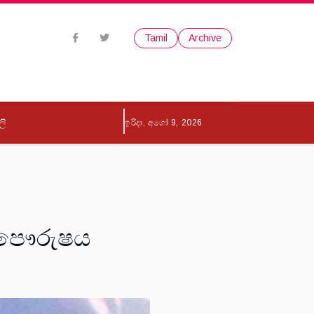
Tamil
Archive
ලි
ඉරිදා, අගෝ 9, 2026
හඬ පෞරුෂය