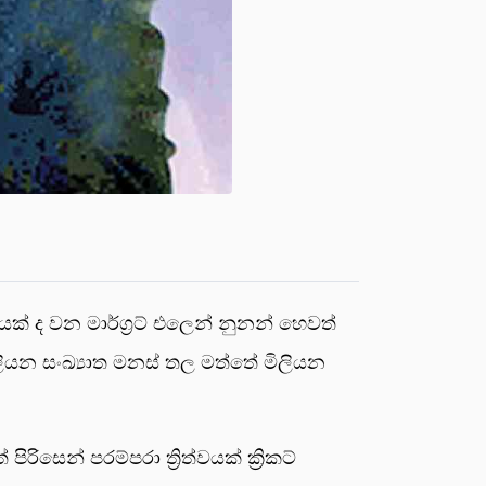
නියක් ද වන මාර්ග්‍රට් එලෙන් නුනන් හෙවත්
ියන සංඛ්‍යාත මනස් තල මත්තේ මිලියන
සෙන් පරම්පරා ත්‍රිත්වයක් ක්‍රිකට්