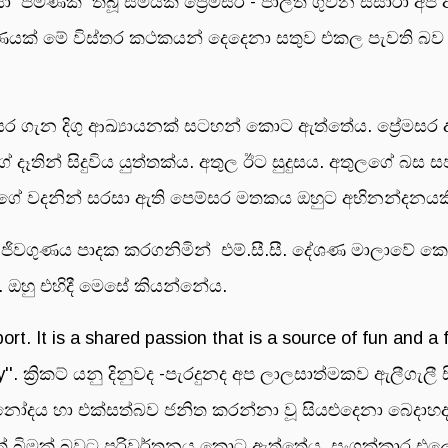
ියෝ පමණක් තිබූ සමයක ප්‍රේමසර - පාලිත ගුවන සිසාරා අප
ුණයක් මේ විස්තර කථකයන් දෙදෙනා සතුව එකල පැවති බව
ේමසර ගැන දිගු ආඛ්‍යායනක් සටහන් කොට ඇත්තේය. ප්‍රේමසර 
දෑතින් සිදුවිය යුත්තක්ය. අතුල ඊට සුදුසය. අතුලගේ බස සජී
ලගේ වදනින් සරසා ඇති පෙම්සර මතකය ඔහුට අභිනන්දනයක
ීඩාවේ ජිවගුණය පාදක කරගනිමින් එම්.සී.සී. දේශණ මාලාවේ
ි. ඔහු එහිදී මෙසේ කියන්නේය.
port. It is a shared passion that is a source of fun and a f
ty''. ක්‍රිකට් යනු දිනුවද -පැරදුනද අප ලාලසාත්මකව ඇලීගැල
ිනෝදය හා එක්සත්බව ජනිත කරන්නා වූ සියළුදෙනා බෙදාහදා 
ෂවත් බිමක් බවට පරිවර්තනය කොට ඇත්තේය. සංගක්කාර එලෙස 