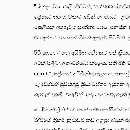
''සිංහල බස පාලි මවටත්, සංස්කෘත පියාට
ප්‍රේමසර තම හැඩකාර බසින් හා ගැඹුරු උච්ච
කෙලියක අහුපෑවත පාන්නා සේය. එනයින් ඈප
ඊට අමතර වශයෙන් වියත් ඇසුරේ සිටිමින් ක
රිචී බෙනෝ යනු අසීමිත අභිමනට පත් ක්‍ර
අටක් පිළිබඳ අනාවරණය කළේය. එකී රීති මා
mouth''. ප්‍රේමසර ද රිචී කියු ලෙස ම, පාස
ලෝඩ්ස්ඩීහි සුවපහසු ක්‍රීඩා විස්තර අසුනක
තැනැත්තෙකි. එබැවින් ඔහුට වැරදුණු තැන
ගෝර්ඩ්න් ග්‍රිනිජ් හා ඩෙස්මන්ඩ් හේයින්ස
රිද්මයේ ක්‍රිකට් ක්‍රිඩාවට නව අනුප්‍රාණ