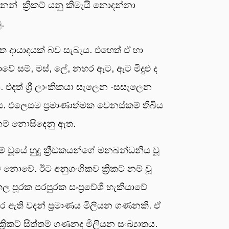
න් ක්‍රිකට් යනු කිමැයි නොදන්නා
ෙමු.
ිජිත දායාදයක් බව සැබෑය. එහෙත් ඒ හා
‍රජාවේ සම්, මස්, ලේ, නහර ඇට, ඇට මිදුළු ද
ය. එදත් ශ්‍රී ලාංකිකයා සැලෙන -සසැලෙන
තේය. එලෙසම ප්‍රමාණාත්මක වෙනස්කම් තිබිය
ය නම් නොසිදෙනු ඇත.
ම් වූයේ හුදු ක්‍රීඩකයන්ගේ මනබන්ධනිය වූ
 ම නොවේ. ඊට අනුශංගිකව ක්‍රිකට් නම් වූ
ල පූරක පරපුරක සංප්‍රවේශී හැකියාවේ
ැර ඇති වදන් ප්‍රමාණය මිලියන ගණනකි. ඒ
රිකට් සිත්තම් ගණනද මිලියන සංඛ්‍යාතය.