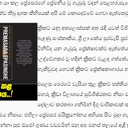
ා කල ප්‍රේමසරගේ ප්‍රේමනීය වූ ගැඹුරු වදන් පෙළහර,සැනෙ
ක්ව තිබූ දශක කිහිපයක් අපි මේ කොදෙව්වේ ගෙවා ඇත්ත
ක්‍රිකට් යනු අතලොස්සක් අත රැඳි යටත් ව
බැඳුණු සංස්කෘතිය, ශ්‍රී ලාංකේය පුරවැසි ප්
විනිවිද යන ගැඹුරු ප්‍රේක්ෂාවක්ව ඇත්තේ
-උද්වේගකර වූ හදින් ක්‍රිකට් වැළඳ ගත්
හැකිවුවද හෙටත් ක්‍රිකට් ප්‍රේක්ෂකාගාර
එලෙස මෙරටේ වැසියා තුළ ක්‍රිකට් පත්තිය
මහරු ක්‍රීඩා විලාශයේ සුවිශිෂ්ඨතාව නිසා
දෝලාව කරතබා ගනිමින් දිගු චාරිකාවක් ක
නිසාය. එහිලා ප්‍රේමසර මයික්‍රෆෝනය අභියස සිට මුදා හ
න්නා සුළු ඕජෝ ගුණය වඩවමින් ඔහු අප මනස් තලයේ ඇඳි ක්‍