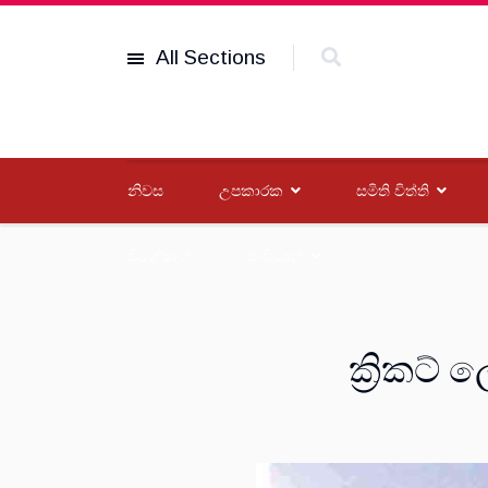
All Sections
නිවස
උපකාරක
සමිති විත්ති
විශේෂාංග
සංවිධාන
ක්‍රිකට්