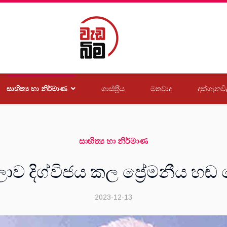
සාහිත්‍ය හා නිර්මාණ
ශාස්ත‍්‍රීය
මතවාද
දුක්ගැනවි
සාහිත්‍ය හා නිර්මාණ
 ලොව දිග්විජය කල ප්‍රේමනීය 
2023-12-13