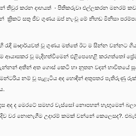
මඟින් තීවුර කරන දාහයත් - පිතිකරුවා එල්ලකරන මනරම් කවර් ඩ්
මින් ක්‍රිකට් සතු ජීව ගුණය ඔප් නැංවූ මේ නිහඬ මිනිසා පරම්ප
ි බසෙහි රැඳි ඖදාර්යවත් වූ ගුණය මත්තේ ඊට ම සින්න වන්
තම ආයාසකර වූ මැදිහත්වීමෙන් එළිපෙහෙළි කරගත්තෝ ප්‍
නන් අතින් අත ගොස් කෙටි හා නූතන වදන් භාවිතයේ සූර කැළු
ෙන්ටරිය නම් වූ පැළෑටිය අද හොඳින් අතුපතර පැතිරුණු රූක්ෂ
ය.
දෙස අද ද මෙරටේ සමහර වැස්සෝ නොපහන් හැඟුමෙන් බලා කි
ිව වර නොනැගීම උදාරම් කමක් වන්නේ කෙලෙසද?. එබැව් 