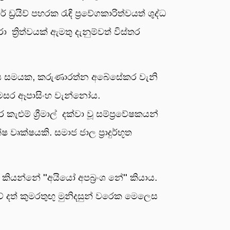
‍රයිව් පහරක රැඳි ප්‍රවේගකාරිත්වයත් ශුද්ධ
රා ත්‍රිත්වයක් ඇමතු දැනුම්වත් විස්තර
නට ගිය සමයක, කරුණාරත්න අබේසේකර වැනි
රේමසර ඈපාසිංහ වැන්නෝය.
ම් ශ්‍රීමාල් දක්වා වූ සම්ප්‍රවේෂකයන්
 වෘක්ෂයකි. සමාජ ජාල ප්‍රාදුර්භූත
යන්නේ ''අයියෝ අපබ්‍රංශ නේ'' කියාය.
දත් කුමරතුඟු මුනිදසුන් වරෙක මෙලෙස