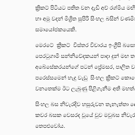
ක්‍රිකට් පිටියට පතිත වන දැඩි අව් රශ්මිය 
හා අමු වදන් මිශ්‍රිත සුපිරි සිංහල බසින් වණ
සමායෝජකයෙකි.
මෙරටේ ක්‍රිකට් විස්තර විචාරය ඉංග්‍රීස
පෙරටුගාමී සන්නිවේදකයන් පාදා දුන් මඟ 
අබේසේකරයන්ගේ පටන් ප්‍රේමසර, පාලිත වැන්
පරෙස්සමෙන් හැදු වැඩු සිංහල ක්‍රිකට් කොම
වනතෙක්ම ඊට ලැබුණු පිළිගැනීම අති මහත්
සිංහල බස නිවැරදිව හසුරුවන තැනැත්තා 
කවර බසක වෙසරද වූයේ වුව මවුබස නිවැරද
තෙපළුවෝය.