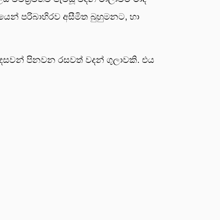
ගාරයෙන් පරිබාහිරව අසීමිත බුහුමනට, හා
ෙසවන් පිනවන රසවත් වදන් ගුලාවකි. එය