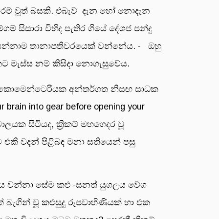
ාරම් වූත් බසකි. එබැව් දැන හෝ නොදැන
ම් සිසාරා විහිද පැතිර ගියේ දේශජ පන්දු
ධර සන්නාම තානාපතිවරයෙක් වන්නේය. - ඔහු
්තට මැස්ස නම් කිසිදා නොගැසුවේය.
ිකට් කොමෙන්ටෙරියක අන්තර්ගත නිසඟ සාධක
rain into gear before opening your
ාලයක සිටියද, ක්‍රිකට් මහගෙදර වූ
ටම එකී වදන් පිළිබඳ මනා සතියෙන් පසු
ු යුගලය වන්නා සේම කළු -සනත් යුගලය වේග
 බැගින් වූ කළුසුදු රූපවාහිණියක් හා එක