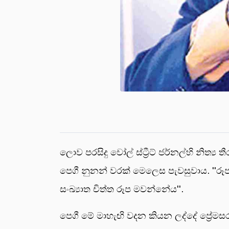
ලොව පරසිදු වෝල් ස්ට්‍රීට් ජර්නල්හි නිත්‍ය
පෙගී නුනන් වරක් මෙලෙස පැවසුවාය. ''ර
සංඛ්‍යාත චිත්ත රූප මවන්නේය''.
පෙගී මේ මාහැඟි වදන කියන ලද්දේ ප්‍රේමසර 