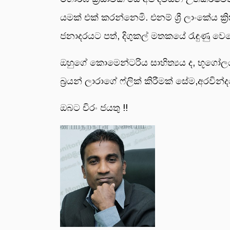
යමක් එක් කරන්නෙමි. එනම් ශ්‍රී ලාංකේය ක්‍ර
ජනාදරයට පත්, දිගුකල් මතකයේ රැඳුණු වෙසෙස
ඔහුගේ කොමෙන්ටරිය සාහිත්‍යය ද, භූගෝල
බ්‍රයන් ලාරාගේ ෆ්ලික් කිරීමක් සේම,අරවින්
ඔබට චිරං ජයතු !!