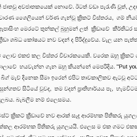
ත් ජාතවු අවජාතකයෙක් නොවේ. ඊටත් වඩා පැරැණි වූත්, උද
ාරණ ශෛලියෙන් වර්ණ ගැන්වූ ක්‍රිකට් විස්තරය, ගම් නියම්ග
ාසිංහ මෙරටේ තුන්කල් බුහුමන් ලත් ක්‍රීඩාවේ කීර්ති
්‍රීඩා ශබ්ධ කෝෂයට නව වදන් ද පිරිද්දුවේය. වැල යන පැත
ිකට් ලොව එකළු කල විස්තර විචාරකයෙකි. වරෙක ඔහු ක්‍ර
ලාවේ හයවැන්න ගැන ඔහු කියන්නේ මෙපරිදිය. ''Put your b
ැල් බිග් මැච් දිනෙක සීමා ඉරෙන් එපිට තාවකාලිකව ඇටවූ අට්ට
 අසුන්ගතව සිටියේ වුවද, තම වදන් ප්‍රාතිහාර්යය පෑ, හැමවි
් දුලබය. බැබලීම නම් එලෙසමය.
් ටෙස්ට් ක්‍රිකට් ක්‍රීඩාවේ නව ආරක් සැදූ ආරම්භක පිතිකර
යක් එක්කල ආරම්භක පිතිකරු යුගලයයි. එලෙස ම එක ගමට එකක්