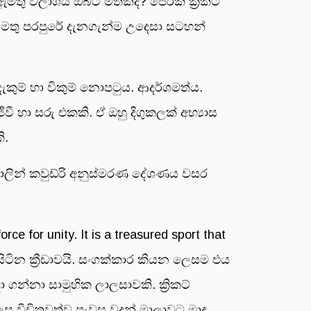
 ඇමතු විලාශය ඔබට මතකද? පෙරකී ක්‍රිකට්
 මතු පරපුරේ දැනගැන්ම උදෙසා සටහන්
දැකුම් හා විකුම් නොපටුය. ආදර්ශමත්ය.
වී හා සරු එකකි. ඒ ඔහු දිගුකලක් අභ්‍යාස
ි.
 කොලින් කවුඩ්රි අනුස්මරණ දේශණය වසර
orce for unity. It is a treasured sport that
ී සිටින ක්‍රීඩාවයි. සංගක්කාර කියන ලෙසම එය
ගන්නා සාමුහික ලාලසාවකි. ක්‍රිකට්
විචිත්‍රවත්ව පැවසූ වදන් මාලාවට මාද