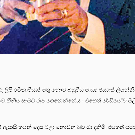
 තීරු ලිපි රචිකාවියක් මතු නොව බහුවිධ මාධ්‍ය ජයගත් ලියන්
ූපවාහිනිය සැමට රූප ගෙනෙන්නේය - එහෙත් රේඩියෝව මිල
ඈපාසිංහයන් දෙස බලා නොවන බව මා දනිමි. එහෙත් යටත් පිරි