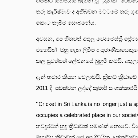
ගමකට කිහිපයක් බැගින් වූ ''යුනික්'' රේඩ
තරු කැරිෂ්මාව ද අභිබවන මට්ටමේ තරු ග
කොට තැබීම සොබනේය.
අවසන, අප හිතවත් අතුල වෙදමෙස්ත්‍රී ප්‍ර
එහෙයින් ඔහු ගැන ලිවීම ද ප්‍රමාණිකයෙකුගේ 
කල පුවත්පත් ලේඛනයේ බුහුටි කමයි. අතු
දැන් හමාර කියන වෙලාවයි. ක්‍රිකට් ක්‍ර
2011 දී පවත්වන ලද්දේ කුමාර් සංගක්කාරය
''Cricket in Sri Lanka is no longer just a s
occupies a celebrated place in our socie
තවදුරටත් හුදු ක්‍රීඩාවක් පමණක් නොවේ. ව
මහාර්ඝ ක්‍රීඩාවක් සේ අප දිවයින උත්කර්