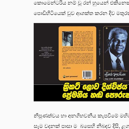
කොමෙන්ටරිය නම් වූ රන් හුයෙන් එකිනෙක ය
පොඩිහිටියෙක් වුව ආශක්ත කරන දිව මතුර
නිපුණත්වය හා අනගිභවනීය කැපවීමේ මහිමය 
සෑම වදනක් පාසා ම බසෙහි නිබඳව දිසි, ළග