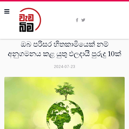
දැනුම
ඔබ පරිසර හිතකාමියෙක් නම්
අනුගමනය කළ යුතු ඵලදායී පුරුදු 10ක්
2024-07-23