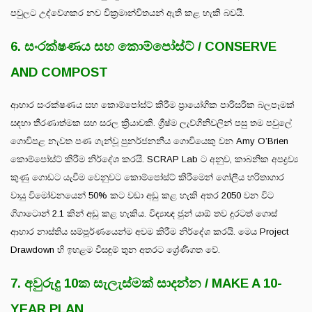
පවුලට උද්වේගකර නව වික්‍රමාන්විතයන් ඇති කළ හැකි බවයි.
6. සංරක්ෂණය සහ කොම්පෝස්ට් / CONSERVE
AND COMPOST
ආහාර සංරක්ෂණය සහ කොම්පෝස්ට් කිරීම ප්‍රායෝගික පාරිසරික බලපෑමක්
සඳහා තීරණාත්මක සහ සරල ක්‍රියාවකි. ග්‍රීෂ්ම ලැව්ගිනිවලින් පසු තම පවුලේ
ගොවිපළ නැවත පණ ගැන්වූ පුනර්ජනනීය ගොවියෙකු වන Amy O’Brien
කොම්පෝස්ට් කිරීම නිර්දේශ කරයි. SCRAP Lab ට අනුව, කාබනික අපද්‍රව්‍ය
කුණු ගොඩට යැවීම වෙනුවට කොම්පෝස්ට් කිරීමෙන් ගෝලීය හරිතාගාර
වායු විමෝචනයෙන් 50% කට වඩා අඩු කළ හැකි අතර 2050 වන විට
ගිගාටොන් 2.1 කින් අඩු කළ හැකිය. විද්‍යාඥ ජුන් යාඕ තව දුරටත් ගොස්
ආහාර නාස්තිය සම්පූර්ණයෙන්ම අවම කිරීම නිර්දේශ කරයි. මෙය Project
Drawdown හි ඉහළම විසඳුම් තුන අතරට ශ්‍රේණිගත වේ.
7. අවුරුදු 10ක සැලැස්මක් සාදන්න / MAKE A 10-
YEAR PLAN