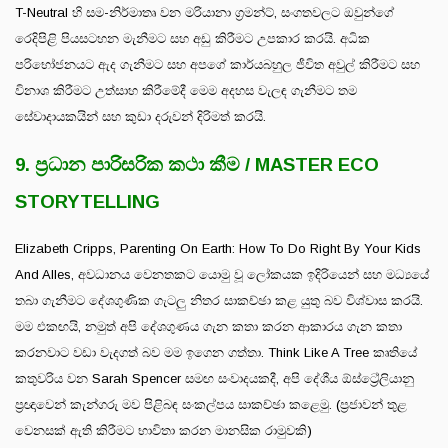
T-Neutral හි සම-නිර්මාතෘ වන මරියානා ග්‍රමන්ට්, සංගතවලට ඔවුන්ගේ
රෙදිපිළි පියසටහන මැනීමට සහ අඩු කිරීමට උපකාර කරයි. අධික
පරිභෝජනයට ඇද ගැනීමට සහ අපගේ කාර්යබහුල ජීවිත අවුල් කිරීමට සහ
විනාශ කිරීමට උත්සාහ කිරීමේදී මෙම අදහස වැලඳ ගැනීමට තම
සේවාදායකයින් සහ කුඩා දරුවන් දිරිමත් කරයි.
9. ප්‍රධාන පාරිසරික කථා කීම / MASTER ECO
STORYTELLING
Elizabeth Cripps, Parenting On Earth: How To Do Right By Your Kids
And Alles, අවධානය වෙනතකට යොමු වූ ලෝකයක ඉදිරියෙන් සහ මධ්‍යයේ
තබා ගැනීමට දේශගුණික ගැටලු නිතර සාකච්ඡා කළ යුතු බව විශ්වාස කරයි.
මම එකඟයි, නමුත් අපි දේශගුණය ගැන කතා කරන ආකාරය ගැන කතා
කරනවාට වඩා වැදගත් බව මම ඉගෙන ගත්තා. Think Like A Tree කෘතියේ
කතුවරිය වන Sarah Spencer සමඟ සංවාදයකදී, අපි දේශීය ඕස්ට්‍රේලියානු
ප්‍රඥාවෙන් කැන්ගරු මව පිළිබඳ සංකල්පය සාකච්ඡා කළෙමු. (ප්‍රජාවන් තුළ
වෙනසක් ඇති කිරීමට භාවිතා කරන මානසික රාමුවකි)