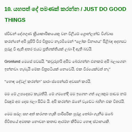
10. යහපත් දේ පමණක් කරන්න / JUST DO GOOD
THINGS
ස්වීඩන් දේශගුණ ක්‍රියාකාරිකයෙකු වන විලියම් ග්‍රොන්ලන්ඩ් විශ්වාස
කරන්නේ අපි සුපිරි වීර චිත්‍රපට නැරඹීමෙන් “ලෝක විනාශය” පිළිබඳ අදහසට
පුරුදු වී ඇති අතර එයට ප්‍රතිශක්තියක් ලබා දී ඇති බවයි.
Gronlund මෙසේ පවසයි. “කවුරුහරි අපිව බේරගන්න එනකම් අපි බලාගෙන
ඉන්නවා. හැබැයි මේක චිත්‍රපටියක් නෙවෙයි, එක වීරයෙක්වත් නෑ‘‘
‘‘හොඳ දේවල් කරන්න” සාරා ස්පෙන්සර් අවසන් කරයි.
මම මේ උපදෙසට කැමතියි. මේ ගමනේදී මම ඉගෙන ගත් ලොකුම පාඩම නම්
විසඳුම් අප දෙස බලා සිටීම යි. අපි කරන්න ඕනේ වැඩේට බහින එක විතරයි.
මෙම සරල සහ අත් කරගත හැකි පාරිසරික පුරුදු තෝරා ගැනීම ඔබේ
ජීවිතයේ අමතක නොවන කතාව ආරම්භ කිරීමට හොඳ ස්ථානයකි.