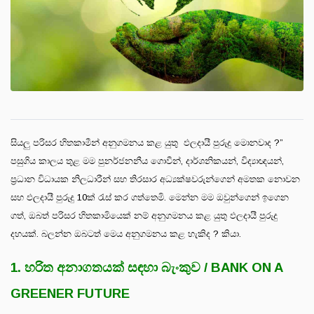
සියලු පරිසර හිතකාමීන් අනුගමනය කළ යුතු ඵලදායී පුරුදු මොනවාද ?”
පසුගිය කාලය තුළ මම පුනර්ජනනීය ගොවීන්, දාර්ශනිකයන්, විද්‍යාඥයන්,
ප්‍රධාන විධායක නිලධාරීන් සහ තිරසාර අධ්‍යක්ෂවරුන්ගෙන් අමතක නොවන
සහ ඵලදායී පුරුදු 10ක් රැස් කර ගත්තෙමි. මෙන්න මම ඔවුන්ගෙන් ඉගෙන
ගත්, ඔබත් පරිසර හිතකාමියෙක් නම් අනුගමනය කළ යුතු ඵලදායී පුරුදු
දහයක්. බලන්න ඔබටත් මෙය අනුගමනය කළ හැකිද ? කියා.
1. හරිත අනාගතයක් සඳහා බැංකුව / BANK ON A
GREENER FUTURE