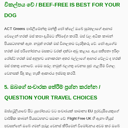
විකල්පය වේ / BEEF-FREE IS BEST FOR YOUR
DOG
ACT Greens පාර්ලිමේන්තු මන්ත්‍රී ජෝ ක්ලේ ඔබේ සුරතලාගේ ආහාර
වේලෙන් හරක් මස් කපා දැමීමට නිර්දේශ කරයි. මස් වල අධික කාබන්
පියසටහනක් ඇත. නමුත් හරක් මස් විශාලතම වැරදිකරු වේ. ජෝ ඇගේම
හරක් මස් පරිභෝජනය මසකට වරක් දක්වා අඩු කළාය. ඇය සතිපතා ඉරිදා
රෝස්ට් හරක් මස් අනුභව නොකරන අතර බල්ලාගේ ආහාර වේලට ද හරක්
මස් එකතු නොවේ. මෙම සරල නමුත් බලගතු වෙනස සුළු ගැලපීම් විශාල
වෙනසක් සිදු කළ හැකි ආකාරය ඉස්මතු කරයි.
5. ඔබගේ සංචාරක තේරීම් ප්‍රශ්න කරන්න /
QUESTION YOUR TRAVEL CHOICES
ඕස්ට්‍රේලියාවේ සිට යුරෝපයට වට සංචාරයක් සාමාන්‍ය EU පුරවැසියෙකුගේ
වාර්ෂික කාබන් පියසටහනට සමාන වේ. Flight Free UK හි ඇනා හියුස්
පවසන්නේ ඔබේ ගමන් පුරුදු වෙනස් කිරීමෙන් විමෝචනය අවම කර ඔබේ