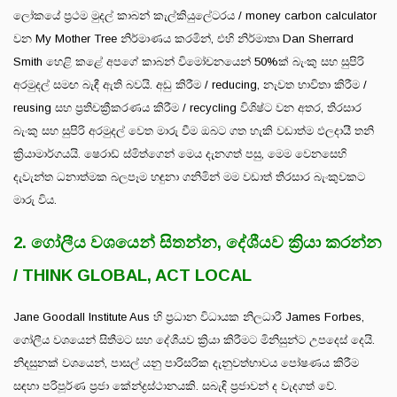
ලෝකයේ ප්‍රථම මුදල් කාබන් කැල්කියුලේටරය / money carbon calculator
වන My Mother Tree නිර්මාණය කරමින්, එහි නිර්මාතෘ Dan Sherrard
Smith හෙළි කළේ අපගේ කාබන් විමෝචනයෙන් 50%ක් බැංකු සහ සුපිරි
අරමුදල් සමඟ බැඳී ඇති බවයි. අඩු කිරීම / reducing, නැවත භාවිතා කිරීම /
reusing සහ ප්‍රතිචක්‍රීකරණය කිරීම / recycling විශිෂ්ට වන අතර, තිරසාර
බැංකු සහ සුපිරි අරමුදල් වෙත මාරු වීම ඔබට ගත හැකි වඩාත්ම ඵලදායී තනි
ක්‍රියාමාර්ගයයි. ෂෙරාඩ් ස්මිත්ගෙන් මෙය දැනගත් පසු, මෙම වෙනසෙහි
දැවැන්ත ධනාත්මක බලපෑම හඳුනා ගනිමින් මම වඩාත් තිරසාර බැංකුවකට
මාරු විය.
2. ගෝලීය වශයෙන් සිතන්න, දේශීයව ක්‍රියා කරන්න
/ THINK GLOBAL, ACT LOCAL
Jane Goodall Institute Aus හි ප්‍රධාන විධායක නිලධාරී James Forbes,
ගෝලීය වශයෙන් සිතීමට සහ දේශීයව ක්‍රියා කිරීමට මිනිසුන්ට උපදෙස් දෙයි.
නිදසුනක් වශයෙන්, පාසල් යනු පාරිසරික දැනුවත්භාවය පෝෂණය කිරීම
සඳහා පරිපූර්ණ ප්‍රජා කේන්ද්‍රස්ථානයකි. සබැඳි ප්‍රජාවන් ද වැදගත් වේ.