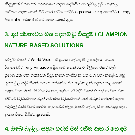
නිදසුනක් වශයෙන්, දේශගුණය සඳහා දෙමාපිය පාසල්වල සූර්ය පැනල
භාවිතය සඳහා පෙනී සිටි අතර හරිත සේදීම / greenwashing එරෙහිව Energy
Australia අධිකරණයට ගෙන ගොස් ඇත.
3. ශූර ස්වභාවය මත පදනම් වූ විසඳුම් / CHAMPION
NATURE-BASED SOLUTIONS
වර්ල්ඩ් විෂන් / World Vision හි ප්‍රධාන දේශගුණ උපදේශක ටෝනි
රිනවුඩෝ / Tony Rinaudo අප්‍රිකාවේ හෙක්ටයාර මිලියන 6කට වැඩි
ප්‍රමාණයක් එක ගසක්වත් සිටුවන්නේ නැතිව නැවත වන වගා කළේය. ඔහු
භූගත මූල පද්ධතියක් සොයා ගත්තේය. එය නැවත උත්පාදනය කළහොත්
සශ්‍රීක වනාන්තර නිර්මාණය කළ හැකිය. වර්ල්ඩ් විෂන් හි නැවත වන වගා
කිරීමේ වැඩසටහන වැනි ආධාරක වැඩසටහන් හෝ එවැනි හේතූන් සඳහා
අරමුදල් රැස්කිරීමේ සිදුවීම් පැවැත්වීම බලපෑම්කාරී දේශගුණික කටයුතු සඳහා
දායක වීමට විශිෂ්ට ක්‍රමයකි.
4. ඔබේ බල්ලා සඳහා හරක් මස් රහිත ආහාර හොඳම