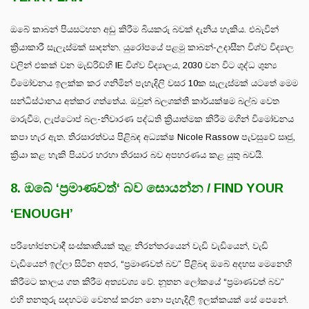
ඔබේ කාබන් පියසටහන අඩු කිරීම බියකරු බවක් දැනිය හැකිය. එබැවින්
ක්‍රියාකාරී සැලැස්මක් සාදන්න. යුරෝපයේ පළමු කාබන්-උදාසීන විශ්ව විද්‍යාල
වලින් එකක් වන මැඩ්රිඩ්හි IE විශ්ව විද්‍යාලය, 2030 වන විට ශුද්ධ ශුන්‍ය
විමෝචනය ඉලක්ක කර ගනිමින් පැහැදිලි වසර 10ක සැලැස්මක් යටතේ මෙම
සන්ධිස්ථානය අත්කර ගත්තේය. ඔවුන් බලශක්ති කාර්යක්ෂම බල්බ වෙත
මාරුවීම, ලැප්ටොප් බල-නිවාරණ පද්ධති ක්‍රියාත්මක කිරීම මගින් විමෝචනය
කපා හැර ඇත. තිරසාරත්වය පිළිබඳ අධ්‍යක්ෂ Nicole Rassow පැවසුවේ සෘජු,
ක්‍රියා කළ හැකි පියවර හරහා තිරසාර බව අපහරණය කළ යුතු බවයි.
8. ඔබේ ‘ප්‍රමාණවත්‘ බව සොයන්න / FIND YOUR
‘ENOUGH’
පරිභෝජනවාදී සංස්කෘතියක් තුළ නිරන්තරයෙන් වැඩි වැඩියෙන්, වැඩි
වැඩියෙන් ඉල්ලා සිටින අතර, “ප්‍රමාණවත් බව” පිළිබඳ ඔබේ අදහස මෙනෙහි
කිරීමට කාලය ගත කිරීම අත්‍යවශ්‍ය වේ. නූතන ලෝකයේ “ප්‍රමාණවත් බව”
එහි තනතුරු සදහටම වෙනස් කරන නො පැහැදිලි ඉලක්කයක් සේ පෙනේ.