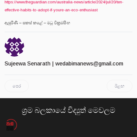
https://www.theguardian.com/australia-news/article/2024/jul/20/ten-
effective-habits-to-adopt-if-youre-an-eco-enthusiast
ඇසුරිණි – සකස් කළේ – මධූ වික්‍රමසිංහ
Sujeewa Senarath |
wedabimanews@gmail.com
පෙර
ඊළඟ
ශ්‍රම බලකායේ විද්‍යුත් මෙවලම