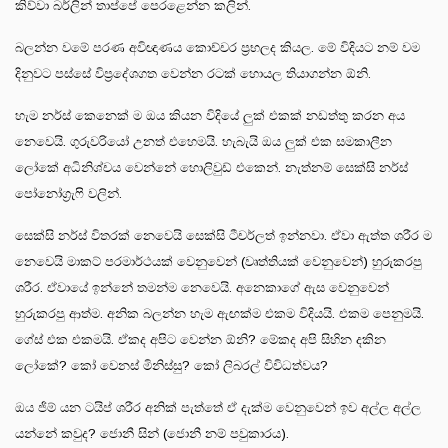
කිව්වා බර්ලින් තාප්පේ පෙරළෙන්න කලින්.
බලන්න වමේ පරණ අවිඥාණය කොච්චර ප්‍රභලද කියල. මේ විදියට නම් වම
දිනුවට පස්සේ විප්‍රදේශගත වෙන්න රටක් හොයල තියාගන්න ඕනි.
හැම නර්ස් කෙනෙක් ම ඔය කියන විදියේ ලුක් එකක් නඩත්තු කරන අය
නෙවෙයි. ගුරුවරියෝ උනත් එහෙමයි. හැබැයි ඔය ලුක් එක සමකාලීන
ලෝකේ අධිනිශ්චය වෙන්නේ හොලිවුඩ් එකෙන්. නැත්නම් සෙක්සි නර්ස්
පෝනෝග්‍රැෆි වලින්.
සෙක්සි නර්ස් විතරක් නෙවෙයි සෙක්සි ටීචර්ලත් ඉන්නවා. ඒවා ඇත්ත ශරීර ම
නෙවෙයි මාකට් පරමාර්ථයක් වෙනුවෙන් (වෘත්තියක් වෙනුවෙන්) හුරුකරපු
ශරීර. ඒවායේ ඉන්නේ තමන්ම නෙවෙයි. අනෙකාගේ ඇස වෙනුවෙන්
හුරුකරපු ආත්ම. අනික බලන්න හැම ඇඟක්ම එකම විදියයි. එකම පෙනුමයි.
ගේස් එක එකමයි. ඒකද අපිට වෙන්න ඕනි? මේකද අපි සිහින දකින
ලෝකේ? කෝ වෙනස් මිනිස්සු? කෝ ලිබරල් විවිධත්වය?
ඔය ජිම් යන ටයිප් ශරීර අනික් පැත්තේ ඒ දැක්ම වෙනුවෙන් ඉව අල්ල අල්ල
යන්නේ කවුද? ජොනී සින් (ජොනී නම් පවුකාරය).