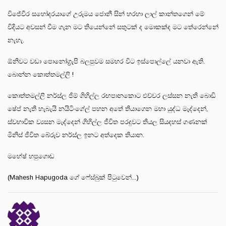
විජේවීර සහෝදරයාගේ උරුමය ජොනී සින් හරහා ලාල් කාන්තගෙන් මේ
විදියට අවසන් වීම ගැන මට තියෙන්නේ සතුටක් ද මොකක්ද මට තේරෙන්නේ
නැහැ.
ඕනිවට වඩා පොනෝග්‍රැපි බලපුවම සමහර විට ඉස්පොල්ලේ යනවා ඇති.
බොන්න කොත්තමල්ලි !
කොත්තමල්ලි නර්ස්ල ජිම් ගිහිල්ල රඟපානකොට එච්චර ලස්සන නැති බොඩි
ෂේප් නැති හැබැයි නයිටිංගේල් පහන අතේ තියාගෙන මහා යුද්ධ මැද්දෙන්,
ස්වභාවික ව්‍යසන මැද්දෙන් ගිහිල්ල ජීවිත පරදුවට තියල සියදහස් ගණනක්
මිනිස් ජීවිත බේරුව නර්ස්ල ඉනට අත්දෙක තියාන.
මහේෂ් හපුගොඩ
(Mahesh Hapugoda ගේ ෆේස්බුක් පිටුවෙන්...)