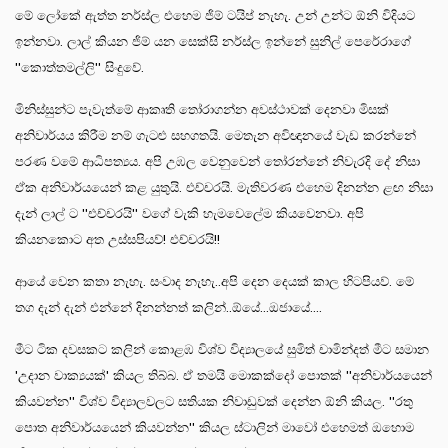
මේ ලෝකේ ඇත්ත නර්ස්ල එහෙම ජිම් ටයිප් නැහැ. උන් උන්ට ඕනි විදියට
ඉන්නවා. ලාල් කියන ජිම් යන සෙක්සි නර්ස්ල ඉන්නේ සුනිල් පෙරේරාගේ
''කොත්තමල්ලි'' සිංදුවේ.
මිනිස්සුන්ට පැවැත්මේ ආකෘති තෝරාගන්න අවස්ථාවක් දෙනවා මිසක්
අනිවාර්යය කිරීම නම් ගැටළු සහගතයි. මෙතැන අවිඥානයේ වැඩ කරන්නේ
පරණ වමේ ආධිපත්‍යය. අපි උඹල වෙනුවෙන් තෝරන්නේ නිවැරදි දේ නිසා
ඒක අනිවාර්යයෙන් කළ යුතුයි. එච්චරයි. මැතිවරණ එහෙම දිනන්න ළඟ නිසා
දැන් ලාල් ට ''එච්චරයි'' වගේ වැකි හැමවෙලේම කියවෙනවා. අපි
කියනකොට අත උස්සපියව්! එච්චරයි!!
ආයේ වෙන කතා නැහැ. සංවාද නැහැ..අපි දෙන දෙයක් කාල හිටපියව්. මේ
තග දැන් දැන් එන්නේ දිනන්නත් කලින්..ඕයේ...ඔජායේ....
මීට ටික දවසකට කලින් කොළඹ විශ්ව විද්‍යාලයේ සුමිත් චාමින්දත් මීට සමාන
'උදාන වාක්‍යයක්' කියල තිබ්බ. ඒ තමයි මොකක්දෝ පොතක් ''අනිවාර්යයෙන්
කියවන්න'' විශ්ව විද්‍යාලවලට සතියක නිවාඩුවක් දෙන්න ඕනි කියල. ''රතු
පොත අනිවාර්යයෙන් කියවන්න'' කියල ස්ටාලින් මාවෝ එහෙමත් ඔහොම