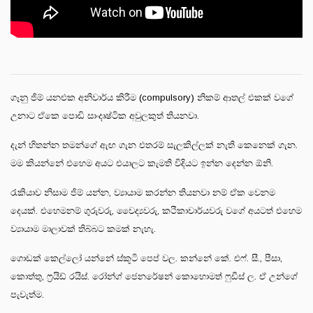
ගෑනු ජිම් යනඑක අනිවාර්ය කිරීම (compulsory) නිකම් ආතල් එකක් වගේ
උනාට ඒකෙ පොඩි සාංදෘෂ්ටික අවුලකුත් තියනවා.
දැන් හිතන්න තමන්ගේ ඇඟ ගැන එතරම් සැලකිල්ලක් නැති කෙනෙක් ගැන.
මම කියන්නේ එහෙම අයට එයාලට කැමති විදියට ඉන්න දෙන්න ඕනි.
රැකියාව නිසාම ජිම් යන්න, ව්‍යායාම කරන්න තියනවා නම් ඒක වෙනම
දෙයක්. එහෙමනම් ගුරුවරු, වෛද්‍යවරු, කථිකාචාර්යවරු වගේ අයටත් එහෙම
ව්‍යායාම මාලාවක් තිබ්බට කමක් නැහැ.
ගොඩක් කෙල්ලෝ යන්නේ ස්කූටි පෙප් වල. කන්නේ කේ. එෆ්. සී., පීසා,
කොත්තු, ෆ්‍රයිඩ් රයිස්. රෝන්ග් ජෙනරේෂන් කොහොමත් ෆුඩීස් ල. ඒ උන්ගේ
පැවැත්ම.