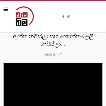
විශේෂාංග
ඇත්ත නර්ස්ලා සහ කොත්තමල්ලි
නර්ස්ලා...
2023-01-17