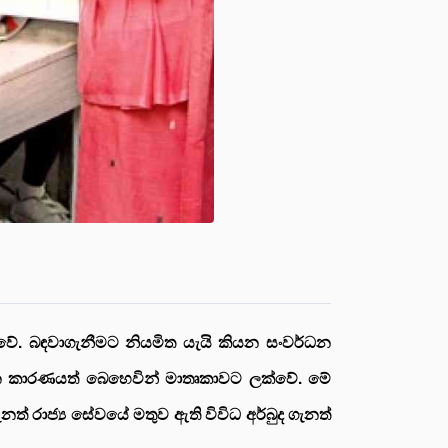
වේ. බඳවාගැනීමට නියමිත යැයි කියන සංවර්ධන
 යන කාරණයත් බෙහෙවින් මාතෘකාවට ලක්වේ. මේ
නත් රාජ්‍ය සේවයේ මතුව ඇති විවිධ අර්බුද ගැනත්