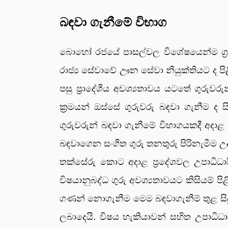
බඳවා ගැනීමේ විභාග
බොහෝ රජයේ පාසල්වල විශේෂයෙන්ම ග්‍රාමී
රාජ්‍ය සේවාවේ ඌන සේවා නියුක්තියට ද පිළ
පසු ප්‍රාදේශීය අවශ්‍යතාවය යටතේ ගුරුව
ක්‍රමයන් ඔස්සේ ගුරුවරු බඳවා ගැනීම 
ගුරුවරුන් බඳවා ගැනීමේ විභාගයකදී අදාළ
බඳවාගෙන සංගීත ගුරු තනතුරු පිරිනැමීම 
තක්සේරු කොට අදාළ ප්‍රදේශවල උපාධිධාර
විෂයානුබද්ධ ගුරු අවශ්‍යතාවයට කිසියම්
ගණන් නොගැනීම මෙම බඳවාගැනීම් තුළ සිදු ව
ලබාදෙයි. විෂය හැකියාවන් සහිත උපා