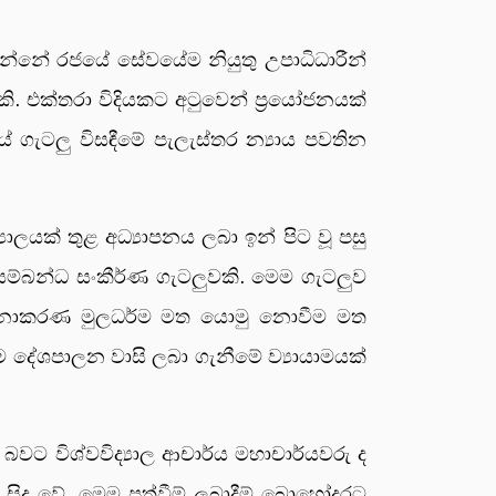
 වන්නේ රජයේ සේවයේම නියුතු උපාධිධාරීන්
කි. එක්තරා විදියකට අටුවෙන් ප්‍රයෝජනයක්
ේ ගැටලු විසඳීමේ පැලැස්තර න්‍යාය පවතින
යාලයක් තුළ අධ්‍යාපනය ලබා ඉන් පිට වූ පසු
ම්බන්ධ සංකීර්ණ ගැටලුවකි. මෙම ගැටලුව
්ති කළමනාකරණ මුලධර්ම මත යොමු නොවීම මත
සිම දේශපාලන වාසි ලබා ගැනීමේ ව්‍යායාමයක්
 බවට විශ්වවිද්‍යාල ආචාර්ය මහාචාර්යවරු ද
ිදු වේ. මෙම පත්වීම් ලබාදීම් බොහෝදුරට