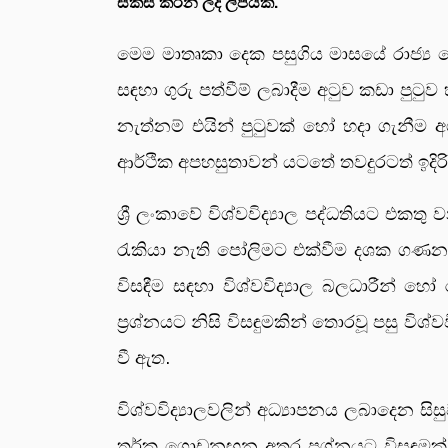
සකස් කරන ලද ලිපියකි.
මෙම මාතෘකා දෙක පසුගිය මාසයේ රාජ්‍ය ස
සඳහා ගුරු පත්වීම් ලබාදීම අටුව කඩා පුට
නැත්නම් එයින් පුටුවක් හෝ හදා ගැනීම අ
ආර්ථික අපහසුතාවන් යටතේ තවදුරටත් ඉදි
ශ්‍රී ලංකාවේ විශ්වවිද්‍යාල පද්ධතියට එක
රැකියා නැති පෝලිමට එක්වීම දශක ගණනා
විසඳීම සඳහා විශ්වවිද්‍යාල බලධාරීන් හ
ප්‍රශ්නයට නිසි විසඳුමකින් තොරවූ පසු වි
වී ඇත.
විශ්වවිද්‍යාලවලින් අධ්‍යාපනය ලබාදෙන සි
තර්ක ගොඩනඟන අතර ප්‍රශ්නයට විසඳුමක් 