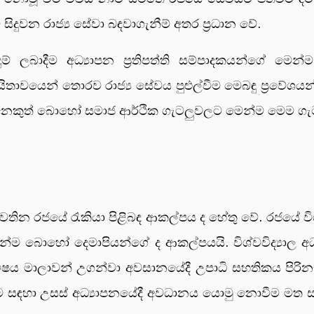
ුවන රාජ්‍ය සේවා බඳවාගැනීම් අතර ප්‍රධාන වේ.
ම් ලබාදීම අධ්‍යාපන ප්‍රතිපත්ති සම්පාදකයන්ගේ මෙන්
ායිතාවයෙන් තොරව රාජ්‍ය සේවය පුළුල්වීම මෙබඳු ප්‍රවේශය
නෙකුත් බොහෝ සමාජ ආර්ථික ගැටලුවලට මෙන්ම මෙම ගැටලු
වතින රජයේ රැකියා පිළිබඳ ආකල්පය ද හේතු වේ. රජයේ විශ්ව
්ම බොහෝ දෙමාපියන්ගේ ද ආකල්පයයි. විශ්වවිද්‍යාල අධ්
ිෂය මාලාවන් උගන්වා අවසානයේදී උපාධි සහතිකය පිරිනැ
ීම සඳහා උසස් අධ්‍යාපනයේදී අවධානය යොමු නොවීම මත 