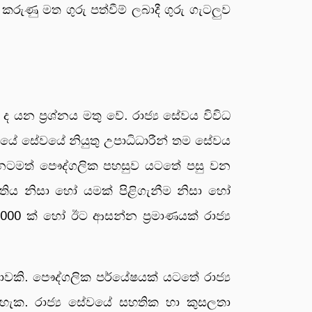
 කරුණු මත ගුරු පත්වීම් ලබාදී ගුරු ගැටලුව
 යන ප්‍රශ්නය මතු වේ. රාජ්‍ය සේවය විවිධ
ජයේ සේවයේ නියුතු උපාධිධාරීන් තම සේවය
දැනටමත් පෞද්ගලික පහසුව යටතේ පසු වන
තිය නිසා හෝ යමක් පිළිගැනීම නිසා හෝ
000 ක් හෝ ඊට ආසන්න ප්‍රමාණයක් රාජ්‍ය
ථාවකි. පෞද්ගලික පර්යේෂයක් යටතේ රාජ්‍ය
 හැක. රාජ්‍ය සේවයේ සහතික හා කුසලතා