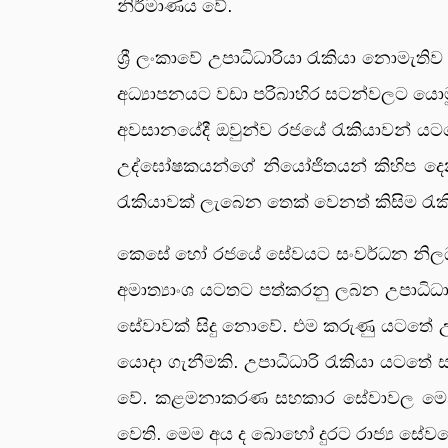
නිර්මාණය වේ.
ශ්‍රී ලංකාවේ උපාධිධාරියා රැකියා නොමැති
අධ්‍යාපනයට වඩා පරිබාහිර සටන්වලට යොමු
අවසානයේදී ඔවුන්ව රජයේ රැකියාවන් ය
උද්ඝෝෂකයන්ගේ නියෝජිතයන් කිහිප දෙන
රැකියාවක් ලැබෙන තෙක් වෙනත් කිසිම ර
කෙසේ හෝ රජයේ සේවයට සංවර්ධන නිලධාරීන
අමාත්‍යාංශ යටතට පත්කරනු ලබන උපාධිධාරී
සේවාවක් සිදු නොවේ. එම කරුණු යටතේ උ
යොදා ගැනීමකි. උපාධිධාරි රැකියා යටතේ
වේ. කළමනාකරණ සහකාර සේවාවල මෙන්ම
වෙති. මෙම අය ද බොහෝ දුරට රාජ්‍ය සේව