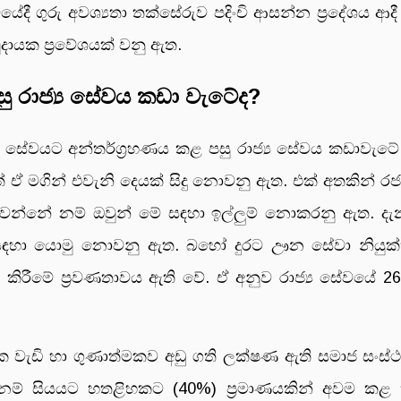
ේදී ගුරු අවශ්‍යතා තක්සේරුව පදිංචි ආසන්න ප්‍රදේශය ආදී
ුදායක ප්‍රවේශයක් වනු ඇත.
සු රාජ්‍ය සේවය කඩා වැටේද?
ු සේවයට අන්තර්ග්‍රහණය කළ පසු රාජ්‍ය සේවය කඩාවැටේ ද
 ඒ මගින් එවැනි දෙයක් සිදු නොවනු ඇත. එක් අතකින් ර
පසු වන්නේ නම් ඔවුන් මේ සඳහා ඉල්ලුම් නොකරනු ඇත. 
හණය සඳහා යොමු නොවනු ඇත. බහෝ දුරට ඌන සේවා නියුක්
 කිරීමේ ප්‍රවණතාවය ඇති වේ. ඒ අනුව රාජ්‍ය සේවයේ 26
මක වැඩි හා ගුණාත්මකව අඩු ගති ලක්ෂණ ඇති සමාජ සංස්
 නම් සියයට හතළිහකට (40%) ප්‍රමාණයකින් අවම කළ