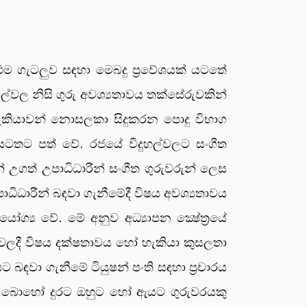
 එම ගැටලුව සඳහා මෙබදු ප්‍රවේශයක් යටතේ
සල්වල නිසි ගුරු අවශ්‍යතාවය තක්සේරුවකින්
ධ හැකියාවන් නොසලකා සිදුකරන පොදු විභාග
 යටතට පත් වේ. රජයේ විදුහල්වලට සංගීත
 උගත් උපාධිධාරීන් සංගීත ගුරුවරුන් ලෙස
ිධාරීන් බඳවා ගැනීමේදී විෂය අවශ්‍යතාවය
්‍ය වේ. මේ අනුව අධ්‍යාපන ක්‍ෂේත්‍රයේ
ම්වලදී විෂය දක්ෂතාවය හෝ හැකියා කුසලතා
 බඳවා ගැනීමේ ටියුෂන් පංති සඳහා ප්‍රචාරය
් බොහෝ දුරට ඔහුට හෝ ඇයට ගුරුවරයකු