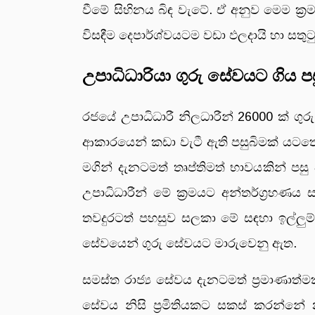
වීමේ සිහිනය බිඳ වැටේ. ඒ අනුව මෙම ක්‍රමය
විසඳීම දෙපාර්ශ්වයටම වඩා ඵලදායි හා සතුට
උපාධිධාරියා ගුරු සේවයට ගිය ප
රජයේ උපාධිධාරී නිලධාරීන් 26000 ක් ගුර
ආකාරයෙන් කඩා වැටී ඇති පසුබිමක් යටතේ
මගින් දැනටමත් තෘප්තිමත් භාවයකින් 
උපාධිධාරීන් මේ ක්‍රමයට අන්තර්ග්‍ර
තවදුරටත් පහසුව සලකා මේ සඳහා ඉල්ලුම්
සේවයෙන් ගුරු සේවයට මාරුවෙනු ඇත.
සමස්ත රාජ්‍ය සේවය දැනටමත් ප්‍රමාණාත්
සේවය නිසි ප්‍රමිතියකට සකස් කරන්නේ