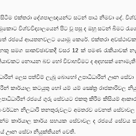
ව සිටීම එක්තරා දේශපාලඥයන්ට සටන් පාඨ නිමවා දේ. විශ්ව
කොට විශ්වවිද්‍යාලයෙන් පිට වූ පසු ද ඔහු සටන් බිමට රැ
ටතේ රජයේ ආයතනවලට යොමු කෙරේ. එක්තරා අවස්ථාවක රජය
කු සමග සාකච්ඡාවකදී වසර 12 ක් පමණ රැකියාවක් නැති
ැකියාවකට නොයන බව හෝ විවාහවීමට ද අදහසක් නොමැති 
් ලෙස පත්වීම් ලැබූ බොහෝ උපාධිධාරීන් ඌන සේවා නිය
න් කාර්යාල කටයුතු හෝ යම් යම් ක්‍ෂේත්‍ර රාජකාරිවල නිය
පාධිධාරීන් රජයේ ගුරු සේවයට එකතු කිරීම කිසියම් 
 සංවර්ධන නිලධාරි තනතුරුවලට අමතරව වෙනත් සේවාවල ද 
 කාර්යාල කාර්ය සහයක සේවාවල ද රජයේ සේවය කරන අ
යේ ඌන සේවා නියුක්තියන් වෙති.