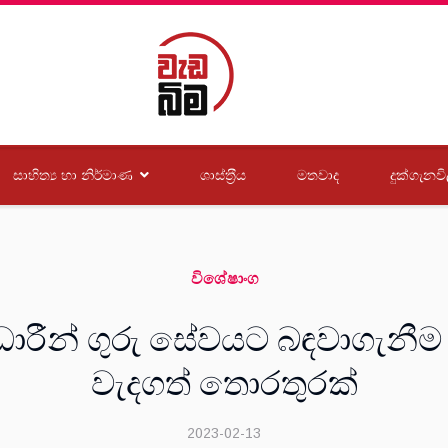
සාහිත්‍ය හා නිර්මාණ
ශාස්ත‍්‍රීය
මතවාද
දුක්ගැනවි
විශේෂාංග
ාරීන් ගුරු සේවයට බඳවාගැනී
වැදගත් තොරතුරක්
2023-02-13