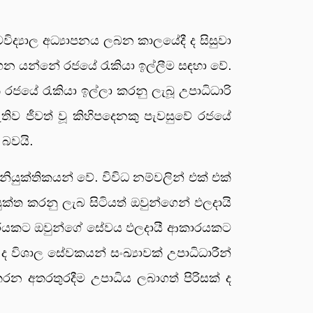
විද්‍යාල අධ්‍යාපනය ලබන කාලයේදී ද සිසුවා
ගෙන යන්නේ රජයේ රැකියා ඉල්ලීම සඳහා වේ.
ේ රැකියා ඉල්ලා කරනු ලැබූ උපාධිධාරි
ව ජීවත් වූ කිහිපදෙනකු පැවසුවේ රජයේ
බවයි.
ුක්තිකයන් වේ. විවිධ නම්වලින් එක් එක්
ුක්ත කරනු ලැබ සිටියත් ඔවුන්ගෙන් ඵලදායි
ආකාරයකට ඔවුන්ගේ සේවය ඵලදායී ආකාරයකට
විශාල සේවකයන් සංඛ්‍යාවක් උපාධිධාරීන්
තරතුරදීම උපාධිය ලබාගත් පිරිසක් ද