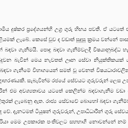
ය දුෂ්කර ප්‍රදේශයන්හි උග්‍ර ගුරු හිඟය පවතී. ඒ යටතේ
ියමක් ලැබේ. කෙසේ වුව ද වඩාත් සුදුසු ක්‍රමය වන්නේ පා
රුන් බඳවා ගැනීමයි. පොදු බඳවා ගැනීම්වලදී විෂයානුබද්
ද සිදුවන බැවින් මෙය නැවතත් ඌන සේවා නියුක්තිකයක්
 බඳවා ගැනීමේ විභාගයෙන් සමත් වූ වෙනත් විෂයධාරාවලින්
උදාහරණයකි. සැබැවින්ම රජයේ සේවයට ගුරුවරුන් ලෙස උපාධ
ීන් එම අවශ්‍යතාවය යටතේ කෙලින්ම බඳවාගැනීම වඩා යෝග
 පිළිතුරක් ලැබෙනු ඇත. රාජ්‍ය සේවාවේ බොහෝ බඳවා ගැනී
ේ. දැනටමත් ටියුෂන් ගුරුවරුන්, උපාධිධාරීන් ගුරු සේවයට
ධිධාරියා මෙම උපකාරක පංතිවලට සහභාගි නොවන්නේ නම