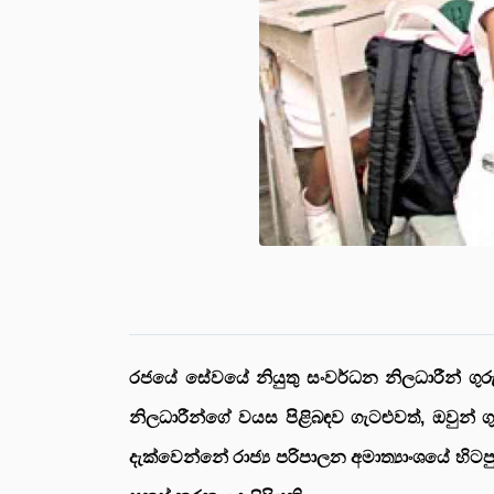
රජයේ සේවයේ නියුතු සංවර්ධන නිලධාරීන් ගු
නිලධාරීන්ගේ වයස පිළිබඳව ගැටළුවත්, ඔවුන
දැක්වෙන්නේ රාජ්‍ය පරිපාලන අමාත්‍යාංශයේ හිටප