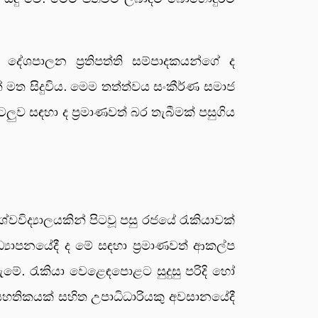
ම දේශපාලන ප්‍රතිපත්ති සම්පාදකයන්ගේ ද
න් මත සිදුවිය. මෙම තත්ත්වය සංකීර්ණ සමාජ
ව සඳහා ද ප්‍රමාණවත් බර තැබීමක් පසුගිය
විද්‍යාලයකින් පිටවූ පසු රජයේ රැකියාවක්
‍යාපනයේදී ද මේ සඳහා ප්‍රමාණවත් ආකල්ප
මේ. රැකියා වෙළෙඳපොළට සුදුසු පරිදි හෝ
සහතිකයක් සහිත උපාධිධාරියකු අවසානයේදී