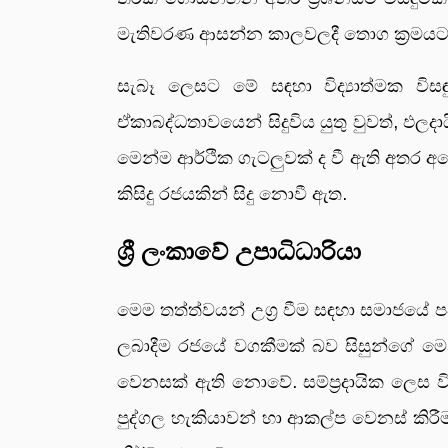
මැතිවරණ ආසන්න කාලවලදී තොග ක්‍රමයට සිද
සැබෑ ලෙසට මේ සඳහා විද්‍යාත්මක විසඳු
ඒකාබද්ධතාවයෙන් සිදුවිය යුතු වුවත්, ඵලද
මෙන්ම ආර්ථික ගැටලුවක් ද වී ඇති අතර අ
කිසිදු රජයකින් සිදු නොවී ඇත.
ශ්‍රී ලංකාවේ උපාධිධාරියා
මෙම තත්ත්වයන් උග්‍ර වීම සඳහා සමාජයේ ප
ලබාදීම රජයේ වගකීමක් බව සිසුන්ගේ මෙන
වෙනසක් ඇති නොවේ. සම්ප්‍රදායික ලෙස ව
පුද්ගල හැකියාවන් හා ආකල්ප වෙනස් කිර