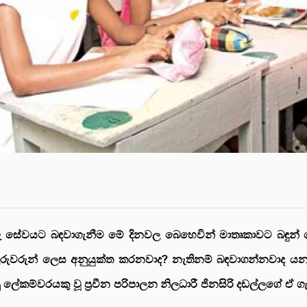
රු සේවයට බඳවාගැනීම මේ දිනවල බෙහෙවින් මාතෘකාවට බඳුන් 
් ගුරුවරුන් ලෙස අනුයුක්ත කරනවාද? නැතිනම් බඳවාගන්නවාද
ු ලේකම්වරයකු වූ ප්‍රවීන පරිපාලන නිලධාරී ජිනසිරි දඩල්ලගේ ඒ ගැ