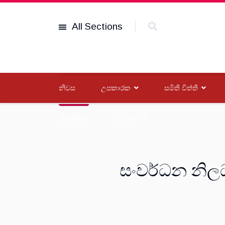
All Sections
නිවස
උපකාරක
සමිති විත්ති
විශේෂාංග
සංවිධාන
සංවර්ධන නිලධ