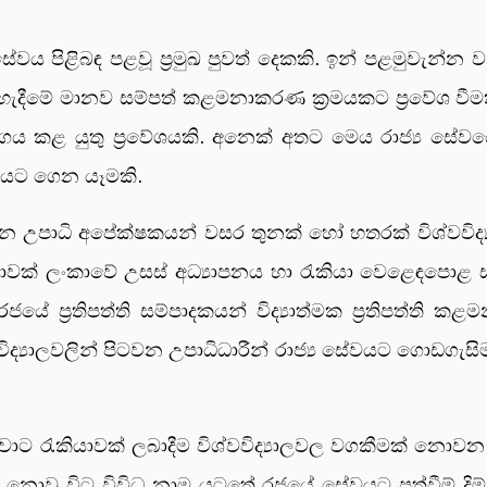
ේවය පිළිබඳ පළවූ ප්‍රමුඛ පුවත් දෙකකි. ඉන් පළමුවැන්න
ුව හැදීමේ මානව සම්පත් කළමනාකරණ ක්‍රමයකට ප්‍රවේශ වීම
ගය කළ යුතු ප්‍රවේශයකි. අනෙක් අතට මෙය රාජ්‍ය සේවය
රියට ගෙන යෑමකි.
තු වන උපාධි අපේක්ෂකයන් වසර තුනක් හෝ හතරක් විශ්වවිද්‍
වක් ලංකාවේ උසස් අධ්‍යාපනය හා රැකියා වෙළෙඳපොළ ස
ෝ රජයේ ප්‍රතිපත්ති සම්පාදකයන් විද්‍යාත්මක ප්‍රතිපත
ශ්වවිද්‍යාලවලින් පිටවන උපාධිධාරීන් රාජ්‍ය සේවයට ගොඩගැ
සුවාට රැකියාවක් ලබාදීම විශ්වවිද්‍යාලවල වගකීමක් නොවන
නොවූ විට විවිධ නාම යටතේ රජයේ සේවයට පත්වීම් දිම් ස