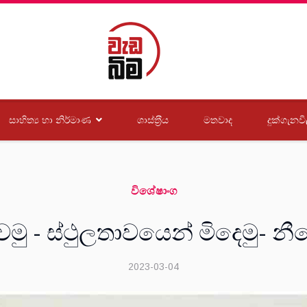
සාහිත්‍ය හා නිර්මාණ
ශාස්ත‍්‍රීය
මතවාද
දුක්ගැනවි
විශේෂාංග
ෙමු - ස්ථුලතාවයෙන් මිදෙමු- නී
2023-03-04