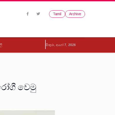
Tamil
Archive
ලි
සිකුරා, අගෝ 7, 2026
රෝගී වෙමු