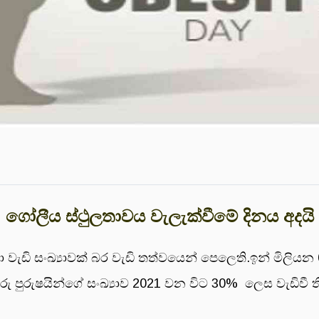
ගෝලීය ස්ථුලතාවය වැලැක්වීමේ දිනය අදයි
සංඛ්‍යාවක් බර වැඩි තත්වයෙන් පෙලෙති.ඉන් මිලියන 65
ාරු පුරුෂයින්ගේ සංඛ්‍යාව 2021 වන විට 30% ලෙස වැඩිවී 