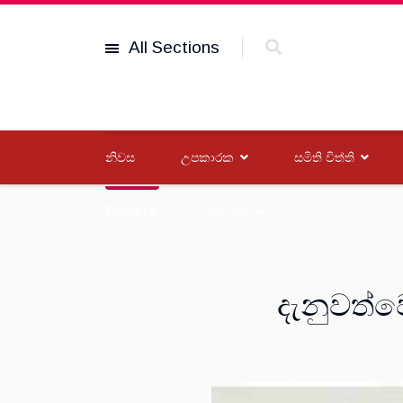
All Sections
නිවස
උපකාරක
සමිති විත්ති
විශේෂාංග
සංවිධාන
දැනුවත්ව