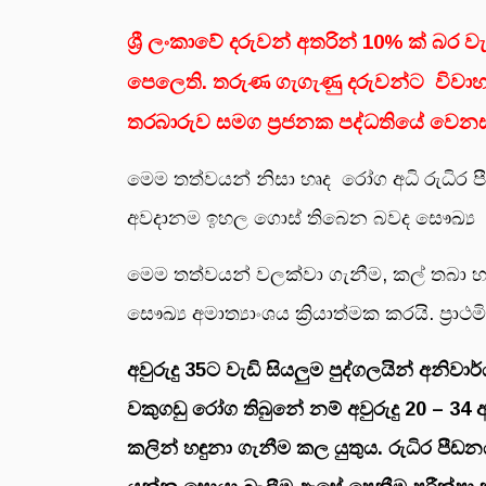
ශ්‍රී ලංකාවේ දරුවන් අතරින් 10% ක් බර 
පෙලෙති. තරුණ ගැගැණු දරුවන්ට විවාහ
තරබාරුව සමග ප්‍රජනක පද්ධතියේ වෙනස්ක
මෙම තත්වයන් නිසා හෘද රෝග අධි රුධිර ප
අවදානම ඉහල ගොස් තිබෙන බවද සෞඛ්‍ය 
මෙම තත්වයන් වලක්වා ගැනීම, කල් තබා හඳුන
සෞඛ්‍ය අමාත්‍යාංශය ක්‍රියාත්මක කරයි. ප්‍රාථම
අවුරුදු 35ට වැඩි සියලුම පුද්ගලයින් අනි
වකුගඩු රෝග තිබුනේ නම් අවුරුදු 20 – 3
කලින් හඳුනා ගැනීම කල යුතුය. රුධිර පී