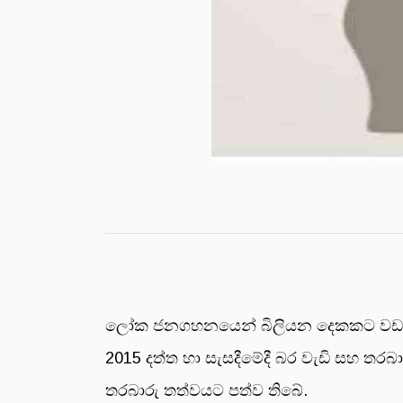
ලෝක ජනගහනයෙන් බිලියන දෙකකට වඩා වැඩි 
2015 දත්ත හා සැසදීමේදී බර වැඩි සහ තරබ
තරබාරු තත්වයට පත්ව තිබේ.