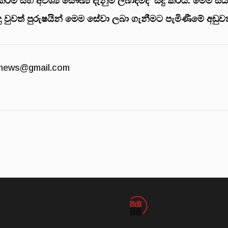
ීම සහ අවශ්‍ය සෞඛ්‍ය දැනුම ලබාදීමද සිදු කරයි. මෙම ස
වුවත් පුරුෂයින් මෙම සේවා ලබා ගැනීමට පැමිණීමේ අඩුව
news@gmail.com