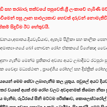
වැඩි සහ තරබාරු තත්වයේ පසුවෙති.ශ්‍රී ලංකාවේ ගැබිණි 
වීමෙන් පසු ඌන සාඵල්‍යතාව හෙවත් දරුවන් නොමැතිවී
ම් සිදුවීම ඊට හේතුවයි.
ීඩනයා,අඝාතය.දියවැඩියාව, ඇතැම් පිළිකා සහ කාලික පෙන
අමාත්‍යාංශයේ බෝ නොවන රෝග ඒකකයේ විශේෂඥ වෛද්‍ය 
ා ගැනීම මෙන්ම ප්‍රතිකාර අවශ්‍ය අයට ලබාදීමට රටපුරා සුව
ික වෛද්‍ය මධ්‍යස්ථාන , ප්‍රාදේශිය රෝහල් සහ දිස්ත්‍රික් රෝහල
වාර්යයෙන් මෙම සේවා ලබාගැනීම කල යුතුය. පවුලේ අයට දියව
4 අතර වයසේ අයත් එම රෝග වලට අවදානමක් තිබෙන නිසා සු
ඩනය මැනීම, රුධිරයේ සීනි මට්ටම පරීක්ෂාව, කොලෙස්ටරෝල