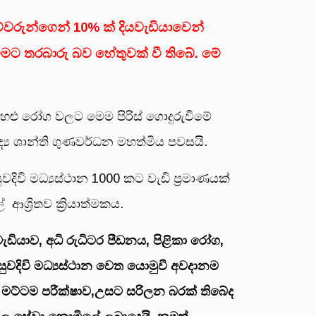
මව්වරුන්ගෙන් 10% ක් දියවැඩියාවෙන්
මට තරබාරු බව හේතුවක් වී තිබේ. මේ
හළු රෝග වලට මෙම පිරිස් ගොදුරුවීමේ
ශාන්ති ගුණවර්ධන මහත්මිය පවසයි.
දිවි මධ්‍යස්ථාන 1000 කට වැඩි ප්‍රමාණයක්
් ආශ්‍රිතව ක්‍රියාත්මකය.
ැඩියාව, අධි රුධිටර පීඩනය, පිළිකා රෝග,
වදිවි මධ්‍යස්ථාන වෙත යොමුවී අවදානම
් මට්ටම පරීක්ෂාව,උසට සරිලන බරක් තිබේද