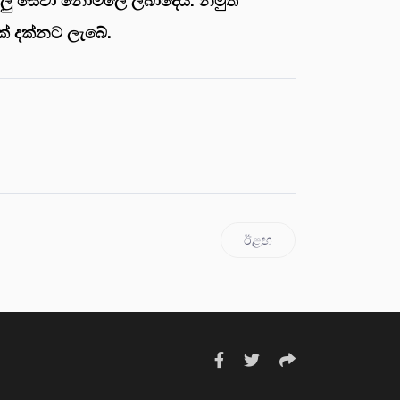
ියලු සේවා නොමිලේ ලබාදෙයි. නමුත්
ක් දක්නට ලැබේ.
ඊළඟ