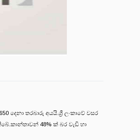
0 දෙනා තරබාරු අයයි.ශ්‍රී ලංකාවේ වසර
තිබේ.කාන්තාවන් 48% ක් බර වැඩි හා