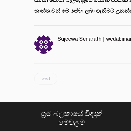
යන්න සොයා බැලීම,ඇසේ පෙනීම පරීක්ෂා කිර
කාන්තාවන් මේ සේවා ලබා ගැනීමට උනන්දු 
Sujeewa Senarath |
wedabima
පෙර
ශ්‍රම බලකායේ විද්‍යුත්
මෙවලම