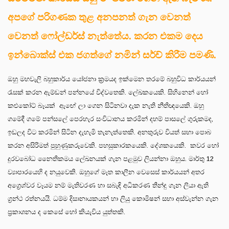
අපගේ පරිගණක තුළ අනපනත් ගැන වෙනත්
වෙනත් ෆෝල්ඩර්ස් නැත්තේය. කරන එකම දෙය
ඉන්බොක්ස් එක ජගත්ගේ නමින් සර්ච් කිරීම පමණි.
ඔහු මහවැලි බහුකාර්ය යෝජනා ක්‍රමයද ඉක්මෙන තරමේ බහුවිධ කාර්යයන්
රැසක් කරන ඇම්ඩන් පන්නයේ විද්වතෙකි. ලේඛකයෙකි. සිහිනෙන් හෝ
කළුකෝට් බෑයක් ඇඟේ ලා ගෙන සිටිනවා දැක නැති නීතිඥයෙකි. ඔහු
ගමේදී ගමේ පන්සලේ පෙරහැර සංවිධානය කරමින් දහම් පාසලේ ගුරුකමද,
ඉඩලද විට කරමින් සිටින දැහැමි තැනැත්තෙකි. අනතුරුව වියත් සභා පොබ
කරන අසිරිමත් පුහුණුකරුවෙකි. පහසුකාරකයෙකි. දේශකයෙකි. කවර හෝ
දුරවබෝධ නෛතිකමය ලේඛනයක් ගැන පළමුව ලියන්නා ඔහුය. මාර්තු 12
ව්‍යාපාරයෙහි ද නයුවෙකි. ඔහුගේ මෑත කාලීන වෙසෙස් කාර්යයන් අතර
අග්‍රෙශ්වර වෑයම නම් මැතිවරණ හා සබැඳි අධිකරණ තීන්දු ගැන ලියා ඇති
ග්‍රන්ථ රත්නයයි. ධම්ම දිසානායකයන් හා ලියු කොමිෂන් සභා අස්වැන්න ගැන
ප්‍රකාශනය ද කෙසේ හෝ කියැවිය යුත්තකි.