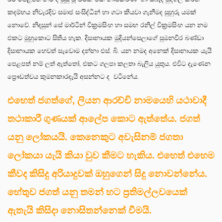
කදම්භය නිවැරදිව සමාජ සංසිද්ධීන් හා ගටා කියවා ගැනීමද සුහුරු යමක්
නොවේ. නිදසුන් සේ මාර්ටින් වික්‍රමසිංහ හා සමඟ රනිල් වික්‍රමසිංහ යන නම
එකට මුහුකොට සිතිය හැක. දිසානායක මුදියන්සෙලාගේ සුමනවීර බණ්ඩා
දිසානායක හෙවත් සැවොම දන්නා එස්. බි. යන නමද අනෙක් දිසානායක යැයි
පෙළපත් නම් ලත් ඇත්තෝ, එකට ගලපා කලතා බැලිය යුතුය. එවිට දැණෙන
ප්‍රෞඩත්වය කුමනකාරදැයි අසන්නට ද වටිනේය.
එහෙත් ජගත්ගේ, ලියන ආරච්චි නාමයෙහි යථාවාදී
තථාකාරී ගුණයක් ආලේප කොට ඇත්තේය. ජගත්
යනු ලෝකයයි. කෙනෙකුට අවැසිනම් ජගතා
ලෝකයා යැයි කියා වුව කීමට හැකිය. එහෙත් එහෙම
කීවද කිසිදු අරියාදුවක් ඔහුගෙන් සිදු නොවන්නේය.
හේතුව ජගත් යනු තමන් හට ප්‍රතිමල්ලවයෙක්
ඇතැයි කිසිදා නොසිතන්නෙක් වීමයි.