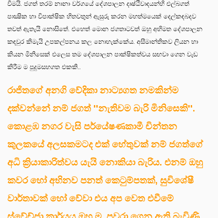
වීමයි. ජගත් තරම් නානා වර්ගයේ දේශපාලන දෘෂ්ඨිවාදයන්හි එල්බගත්
පාක්‍ෂික හා විපාක්ෂික හිතවතුන් ඇසුරු කරන මහත්මයෙක් දෙල්කඳබදව
තවත් ඇතැයි නොසිතේ. එහෙත් මොන ජගතාටවත් ඔහු අභිමත දේශපාලන
කඳවුර කිමැයි උපකල්පනය කල නොහැක්කේය. අසීමාන්තිකව ලියන හා
කියන මිනිසෙක් එලෙස තම දේශපාලන පාක්ෂිකත්වය සඟවා ගෙන වැඩ
කිරීම ම පුදුමසහගත එකකි..
රාජිතගේ අනගි වේදිකා නාට්‍යගත නමකින්ම
දක්වන්නේ නම් ජගත් ''නැතිවම බැරි මිනිසෙකි''.
කොළඹ නගර වැසි පර්යේෂණකාමී චින්තන
කුලකයේ අලසකමටද එක් හේතුවක් නම් ජගත්ගේ
අධි ක්‍රියාකාරිත්වය යැයි නොකියා බැරිය. එනම් ඔහු
කවර හෝ අභිනව පනත් කෙටුම්පතක්, සුවිශේෂී
වාර්තාවක් හෝ වේවා එය අප වෙත එවීමේ
ස්වේච්ජා කාර්යය ඔහු ම පවරා ගෙන ඇති බැවිණි.