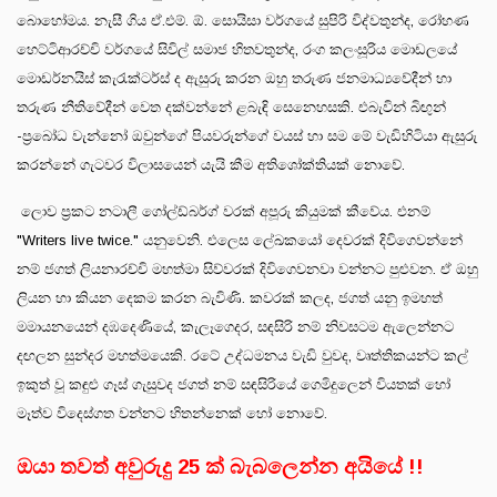
බොහෝමය. නැසී ගිය ඒ.එම්. ඕ. සොයිසා වර්ගයේ සුපිරි විද්වතුන්ද, රෝහණ
හෙට්ටිආරච්චි වර්ගයේ සිවිල් සමාජ හිතවතුන්ද, රංග කලංසූරිය මොඩලයේ
මොඩර්නයිස් කැරැක්ටර්ස් ද ඇසුරු කරන ඔහු තරුණ ජනමාධ්‍යවේදීන් හා
තරුණ නීතිවේදීන් වෙත දක්වන්නේ ළබැඳි සෙනෙහසකි. එබැවින් බිඟුන්
-ප්‍රබෝධ වැන්නෝ ඔවුන්ගේ පියවරුන්ගේ වයස් හා සම මේ වැඩිහිටියා ඇසුරු
කරන්නේ ගැටවර විලාසයෙන් යැයි කීම අතිශෝක්තියක් නොවේ.
ලොව ප්‍රකට නටාලී ගෝල්ඩ්බර්ග් වරක් අපූරු කියුමක් කීවේය. එනම්
"Writers live twice." යනුවෙනි. එලෙස ලේඛකයෝ දෙවරක් දිවිගෙවන්නේ
නම් ජගත් ලියනාරච්චි මහත්මා සිව්වරක් දිවිගෙවනවා වන්නට පුළුවන. ඒ ඔහු
ලියන හා කියන දෙකම කරන බැවිණි. කවරක් කලද, ජගත් යනු ඉමහත්
මමායනයෙන් දඹදෙණියේ, කැලෑගෙදර, සඳසිරි නම් නිවසටම ඇලෙන්නට
දඟලන සුන්දර මහත්මයෙකි. රටේ උද්ධමනය වැඩි වුවද, වෘත්තිකයන්ට කල්
ඉකුත් වූ කඳුළු ගෑස් ගැසුවද ජගත් නම් සඳසිරියේ ගෙමිදුලෙන් වියතක් හෝ
මෑත්ව විදෙස්ගත වන්නට හිතන්නෙක් හෝ නොවේ.
ඔයා තවත් අවුරුදු 25 ක් බැබලෙන්න අයියේ !!