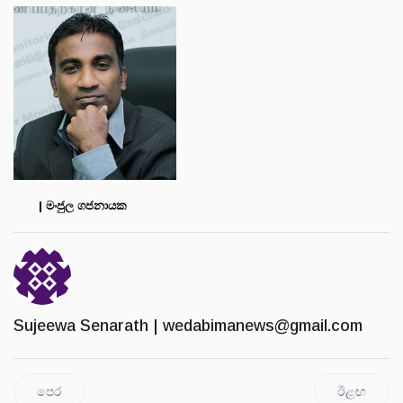
| මංජුල ගජනායක
Sujeewa Senarath |
wedabimanews@gmail.com
පෙර
ඊළඟ