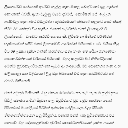
ලියනාරච්චි යන්නෙහි ආරච්චි කෑල්ල ගැන සිංහල බෞද්ධයන් තුළ ඇත්තේ
නොපහන් බවකි. ඇතා වැටුණු වැවේ දඩමස්, කොමිෂන් සේ ඉල්ලන
ආරච්චිලා ගැන අපිට විමලරත්න කුමාරගමයන් බොහෝ කලකට පෙර කියාදී
තිබීම ඊට හේතුව විය හැකිය. එහෙත් සැබවින්ම ජගත් ලියනආරච්චි
ලියන්නෙකි. වැඩේට ආරච්චි කෙනෙකි. ලිවීමේ හා බිනිමේ වර්ණවත්
හැකියාවෙන් සපිරි ජගත් ලියනාරච්චි ආදර්ශමත් බයියෙක් ද වේ. බයියා කියු
විට 69 ලක්‍ෂය දක්වා ගණන් කරන්නට ඕනෑ නැත. මේ බයියා රන්බණ්ඩා
සෙනෙවිරත්නගේ වර්ගයේ බයියෙකි. ඔහුද කලාවට බර නීතිවේදියෙක්
මෙන්ම නුවරකලාවියෙන් කොළඹට ආ හාදයෙකි. මව් සෙනෙහස ගැන ඇඟ
කිලිපොළා යන රිද්මයෙන් ලියූ ඔහු බයියෙක් වීම ගැන සාඩම්බරයට පත්
රජරට මිනිහෙකි.
ජගත් අමුතුම මිනිසෙකි. ඔහු ජනයා ඔබමොබ යන හැම තැන ම ප්‍රාදුර්භූතය.
සිවිල් සමාජය නමින් සිදුවන පැල සිටුවිමකට වුව හමුව අතරමඟ ගොස්
පිටිපස්සේ ම පේලියේ සිටිමින් ඉස්සරහ පේලිය දෙස බලා සිටීමේ
නිහතමානිත්වයෙන් ඔහු පිරිපුන්ය. එහෙත් ජගත් සතු සුවිශේෂත්වය එය
නොවේ. ඔහු දේශපාලනිකව අවර්ණ සාංදෘෂ්ටිකත්වයෙන් යුක්ත අයෙක්