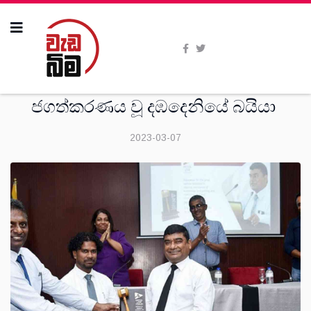
විශේෂාංග
ජගත්කරණය වූ දඹදෙනියේ බයියා
2023-03-07