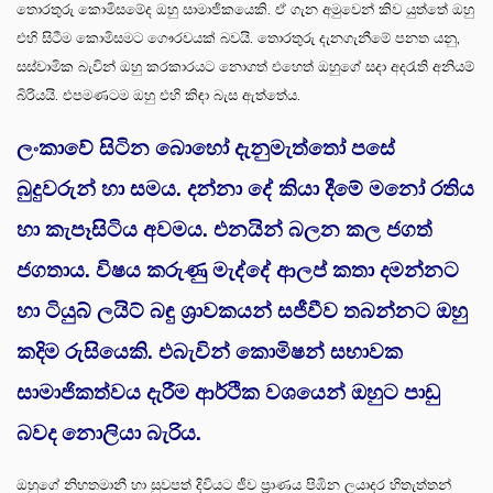
තොරතුරු කොමිසමේද ඔහු සාමාජිකයෙකි. ඒ ගැන අමුවෙන් කිව යුත්තේ ඔහු
එහි සිටීම කොමිසමට ගෞරවයක් බවයි. තොරතුරු දැනගැනීමේ පනත යනු,
සස්වාමික බැවින් ඔහු කරකාරයට නොගත් එහෙත් ඔහුගේ සදා අදරැති අනියම්
බිරියයි. එපමණටම ඔහු එහි කිඳා බැස ඇත්තේය.
ලංකාවේ සිටින බොහෝ දැනුමැත්තෝ පසේ
බුදුවරුන් හා සමය. දන්නා දේ කියා දීමේ මනෝ රතිය
හා කැපෑසිටිය අවමය. එනයින් බලන කල ජගත්
ජගතාය. විෂය කරුණු මැද්දේ ආලප් කතා දමන්නට
හා ටියුබ් ලයිට් බඳු ශ්‍රාවකයන් සජීවීව තබන්නට ඔහු
කදිම රුසියෙකි. එබැවින් කොමිෂන් සභාවක
සාමාජිකත්වය දැරීම ආර්ථික වශයෙන් ඔහුට පාඩු
බවද නොලියා බැරිය.
ඔහුගේ නිහතමානී හා සුවපත් දිවියට ජීව ප්‍රාණය පිඹින ලයාදර හිතැත්තන්