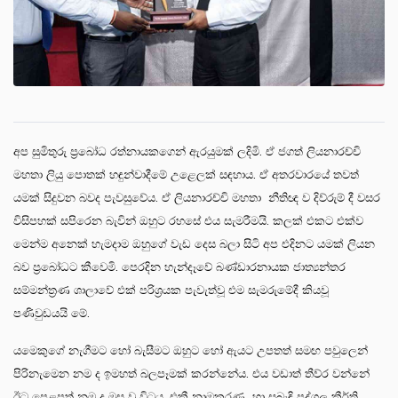
අප සුමිතුරු ප්‍රබෝධ රත්නායකගෙන් ඇරයුමක් ලදිමි. ඒ ජගත් ලියනාරච්චි
මහතා ලියු පොතක් හඳුන්වාදීමේ උළෙලක් සඳහාය. ඒ අතරවාරයේ තවත්
යමක් සිදුවන බවද පැවසුවේය. ඒ ලියනාරච්චි මහතා නීතිඥ ව දිව්රුම් දී වසර
විසිපහක් සපිරෙන බැවින් ඔහුට රහසේ එය සැමරීමයි. කලක් එකට එක්ව
මෙන්ම අනෙක් හැමදාම ඔහුගේ වැඩ දෙස බලා සිටි අප එදිනට යමක් ලියන
බව ප්‍රබෝධට කීවෙමි. පෙරදින හැන්දෑවේ බණ්ඩාරනායක ජාත්‍යන්තර
සම්මන්ත්‍රණ ශාලාවේ එක් පරිශ්‍රයක පැවැත්වූ එම සැමරුමේදී කියවූ
පණිවුඩයයි මේ.
යමෙකුගේ නැගීමට හෝ බැසීමට ඔහුට හෝ ඇයට උපතත් සමඟ පවුලෙන්
පිරිනැමෙන නම ද ඉමහත් බලපෑමක් කරන්නේය. එය වඩාත් තීව්ර වන්නේ
ඊට පෙළපත් නම ද මුසු වූ විටය. එකී නාමකරණ හා සබැඳි පුද්ගල කීර්ති