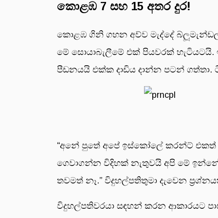
කොළඹ 7 සහ 15 අතර දුර!
කොළඹ ගිනි ගහන අව්ව මැද්දේ බ්ලූමැන්ඩල
මේ සොයාබැලීමේ එක් පියවරක් හැටියටයි.
පීඩනයයි එක්ක දාඩිය දාන්න පටන් ගත්තා. 
“අනේ පුතේ අපේ ඉස්කෝලේ කරන්ට් එකත් 
ගෙවාගන්න විදිහක් නැතුවයි අපි මේ ඉන්නේ
තවමත් නෑ.” විදුහල්පතිතුමා දැවෙන ප්‍රශ
විදුහල්පතිවරයා සඳහන් කරන ආකාරයට පා