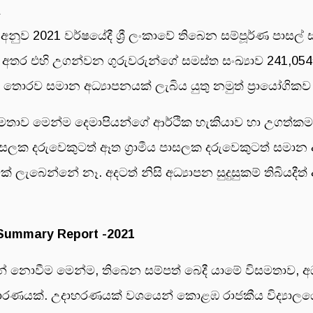
අනුව 2021 වර්ෂයේදී ශ්‍රී ලංකාවේ තිබෙන සම්පූර්ණ පාසල් 
 අතර එහි උගන්වන ගුරුවරුන්ගේ සමස්ත සංඛ්‍යාව 241,054
් තොරව සමාන අධ්‍යාපනයක් ලැබිය යුතු නමුත් ප්‍රායෝගික
 විසමතාව මෙන්ම දෙමාපියන්ගේ ආර්ථික හැකියාව හා උගත්ක
ාසලක දරුවෙකුටත් ඈත ග්‍රාමීය පාසලක දරුවෙකුටත් සමාන අධ්
ලැබෙන්නේ නෑ. අදටත් නිසි අධ්‍යාපන සුදුසුකම් තිබියදී
 Summary Report -2021
 වෙන් නොවීම මෙන්ම, තිබෙන සම්පත් බෙදී යාමේ විසමතාව, 
 කාරණයක්. උදාහරණයක් වශයෙන් කොළඹ රාජකීය විද්‍යාල