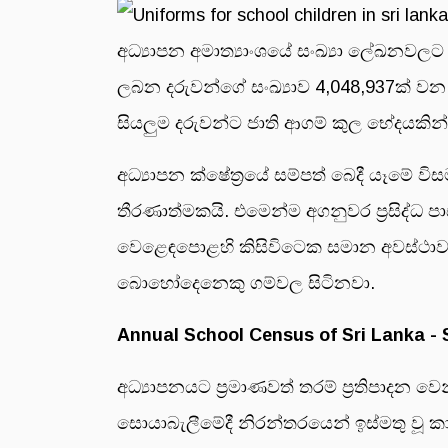
අධ්‍යාපන අමාත්‍යාංශයේ සංඛ්‍යා ලේඛනවලට 
ලබන දරුවන්ගේ සංඛ්‍යාව 4,048,937ක් වන
සියලු‍ම දරුවන්ට ජාති ආගම් කුල භේදයකින
අධ්‍යාපන ක්ෂේත්‍රයේ සම්පත් බෙදී යෑමේ
තීරණාත්මකයි. එමෙන්ම අගනුවර ප්‍රසිද්ධ ප
වෙළෙඳපොළහි කිසිවිටෙක සමාන අවස්ථාවක් 
බොහෝදෙනෙකු ගම්වල සිටිනවා.
Annual School Census of Sri Lanka -
අධ්‍යාපනයට ප්‍රමාණවත් තරම් ප්‍රතිපාදන
සොයාබැලීමේදී නිරන්තරයෙන් ඉස්මතු වූ