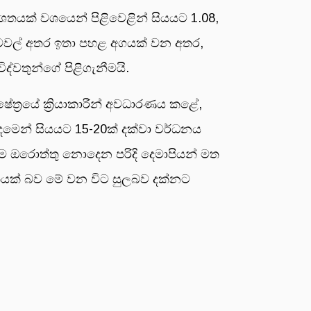
තිශතයක් වශයෙන් පිළිවෙළින් සියයට 1.08,
 රටවල් අතර ඉතා පහළ අගයක් වන අතර,
ද්වතුන්ගේ පිළිගැනීමයි.
ක්ෂේත්‍රයේ ක්‍රියාකාරීන් අවධාරණය කළේ,
යදමෙන් සියයට 15-20ක් දක්වා වර්ධනය
ියදම ඔරොත්තු නොදෙන පරිදි දෙමාපියන් මත
ධකයක් බව මේ වන විට සුලබව දක්නට