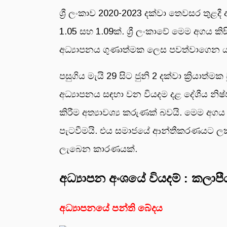
ශ්‍රී ලංකාව 2020-2023 දක්වා තෙවසර තුළද
1.05 සහ 1.09ක්. ශ්‍රී ලංකාවේ මෙම අගය
අධ්‍යාපනය ගුණාත්මක ලෙස පවත්වාගෙන යෑම 
පසුගිය මැයි 29 සිට ජුනි 2 දක්වා ක්‍රියාත්
අධ්‍යාපනය සඳහා වන වියදම දළ දේශීය නිෂ
කිරීම අත්‍යාවශ්‍ය කරුණක් බවයි. මෙම අගය
පැටවීමයි. එය සමාජයේ ආන්තීකරණයට ලක් 
ලැබෙන කාරණයක්.
අධ්‍යාපන අංශයේ වියදම් : කලාප
අධ්‍යාපනයේ පන්ති බේදය