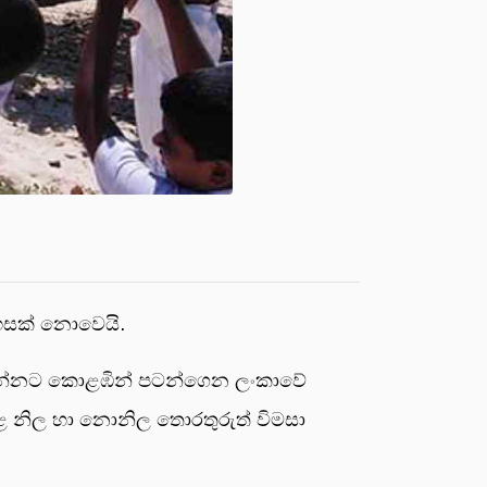
 රහසක් නොවෙයි.
සොයන්නට කොළඹින් පටන්ගෙන ලංකාවේ
අදාළ නිල හා නොනිල තොරතුරුත් විමසා