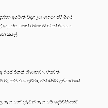
නා අගමැති විද්‍යාලය සොයා අපි ගියේ,
ළේ ඉඳගත්ත ගමන් රස්නෙයි හිතේ තියෙන
 ඔන් කළේ.
ඇරියස් එකක් තියෙනවා. ඒකවත්
සේජ් එක දැම්මා, ඒත් කිසිම ප්‍රතිචාරයක්
සල ගැන හෝ දරුවන් ගැන මේ දෙමව්පියන්ට