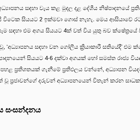
ී අධ්‍යාපනය සඳහා වැය කළ මුදල දළ දේශීය නිෂ්පාදනයේ ප්‍ර
 කිසි විටෙක සියයට 2 ඉක්මවා ගොස් නැහැ. මෙය ආසියාවේ
සඳහා එම අගය සියයට 4ක් වත් විය යුතු බව ක්ෂේත්‍රයේ වි
මක වූ, ‘අධ්‍යාපනය සඳහා වන ගෝලීය ක්‍රියාකාරී සතියේදී’ එම 
්පාදනයෙන් සියයට 4-6 දක්වා අගයක් හෝ සමස්ත රාජ්‍ය වි
 පහළ ප්‍රතිශතයක් ගැනීමේ ප්‍රතිඵලය වන්නේ, අධ්‍යාපන ව
වූ ප්‍රජාවන්ගේ දරුවන් අධ්‍යාපනයෙන් විතැන් කරන සා
ීය සංසන්දනය