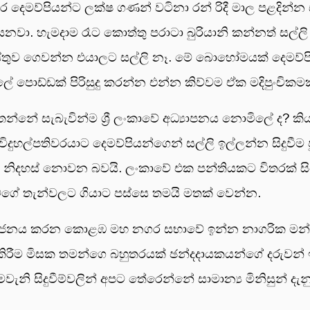
ෙමව්පියන්ට ලක්ෂ ගණන් වටිනා රන් රිදී මාල පළදින්න 
ි තියෙනවා. හැමදාම රෑට කොත්තු පරාටා බුරියානි කන්නත් 
ස්තුව ගෙවන්න එයාලට සල්ලි නෑ. මේ බොහෝමයක් දෙම
පොඩ්ඩක් පිරිසුදු කරන්න එන්න කිව්වම ඒක මදිපුංචිකමක
න්නේ සැබැවින්ම ශ්‍රී ලංකාවේ අධ්‍යාපනය නොමිලේ ද? කිය
විදුහල්පතිවරයාට දෙමව්පියන්ගෙන් සල්ලි ඉල්ලන්න සිදුවී
 නිදහස් නොවන බවයි. ලංකාවේ එක පන්තියකට විතරක් සිය
වගේ තැන්වලට ගියාට පස්සෙ තමයි මතක් වෙන්න.
ෝජනය කරන කොළඹ මහ නගර සභාවේ ඉන්න නාගරික මන්ත්‍
මු කිරීම මිසක තමන්ගෙ බහුතරයක් ඡන්දදායකයන්ගේ දරුවන
නි සිදුවීම්වලින් අපට තේරෙන්නේ සාමාන්‍ය මිනිසුන් දැ