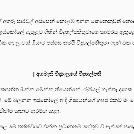
් අතුරු පාරවල් අස්සෙන් කොළඹ ඉන්න කෙනෙකුවත් නොදන්
 ඉස්කෝලේ ඇතුළට ගිහින් විදුහල්පතිතුමාගෙ කාමරය ඇතු
ටික වෙලාවක් ගියාට පස්සෙ තමයි විදුහල්පතිතුමා ෆෑන් එක
| අගමැති විද්‍යාලයේ විදුහල්පති
කපන්න ඔන්න මෙන්න තියෙන්නේ. රුපියල් හැත්තෑ දාහක 
. මේ බලන්න ඉස්කෝලේ ආදි ශිෂ්‍යයන්ගේ ගෲප් එකට මං මේ මැ
්නයකින්ම කතාව ආරම්භ කළා.
සල මේ තත්ත්වයට එන්න ප්‍රධානතම හේතුව වී ඇත්තේ පා