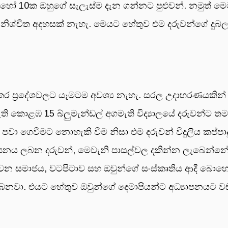
පහක හෝ 10ක ඔහුගේ සැලැස්ම දැන ගන්නට පුළුවන්. නමුත් ම
ිශ්චිත අදහසක් නැහැ. මෙයට හේතුව එම දරුවන්ගේ දුබ
කර ප්‍රදේශවලට යෑමටම අවශ්‍ය නැහැ. සරල උදාහරණයකි
ත් නැති කොළඹ 15 බ්ලු‍මැන්ඩල් අගමැති විද්‍යාලයේ දරුව
ි බිල පවා ගෙවීමට නොහැකි වීම නිසා එම දරුවන් විදුලිය කප්
ාපනය ලබන දරුවන්, මෙවැනි පාසල්වල දකින්න ලැබෙන්නේ
ත්වන සමාජය, වටපිටාව සහ ඔවුන්ගේ සංස්කෘතිය ආදී බොහ
ෙනවා. එයට හේතුව ඔවුන්ගේ දෙමාපියන්ට අධ්‍යාපනයට වඩ