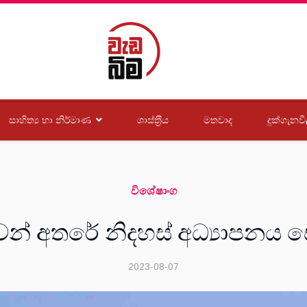
සාහිත්‍ය හා නිර්මාණ
ශාස්ත‍්‍රීය
මතවාද
දුක්ගැනවි
විශේෂාංග
වන් අතරේ නිදහස් අධ්‍යාපනය 
2023-08-07