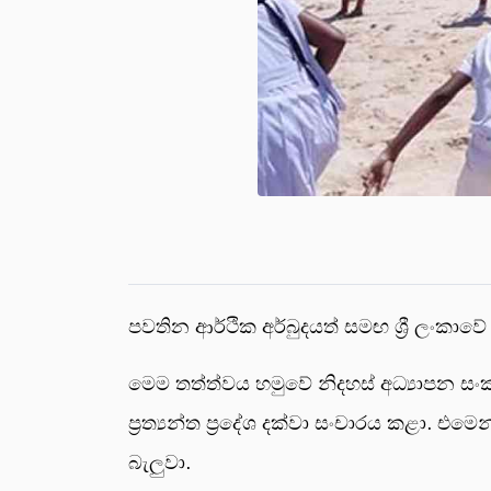
පවතින ආර්ථික අර්බුදයත් සමඟ ශ්‍රී ලංකාව
මෙම තත්ත්වය හමුවේ නිදහස් අධ්‍යාපන 
ප්‍රත්‍යන්ත ප්‍රදේශ දක්වා සංචාරය කළා. 
බැලුවා.