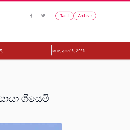
Tamil
Archive
ලි
සෙන, අගෝ 8, 2026
සොයා ගියෙමි