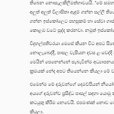
තිබෙන නොසැලකිලිමත්භාවයයි. “මේ සමහර ද
අලු‍ත් අලු‍ත් විලාසිතා ඇඳුම් ගන්න සල්ල
ගන්න ඉස්කෝලෙට පහසුකම් හා සේවා ගා
කොළඹ වටේ සුද්ද කරනවා. නමුත් ඉස්කෝලේ 
විදුහල්පතිවරයා මෙසේ කියන විට අපට සිතෙ
නොලැබෙද්දී, පාසල වැසීයන දවස ළංවෙද්දි 
මෙයින් පෙනෙන්නේ සැබැවින්ම අධ්‍යාපනය
ක්‍රමයක් නේද අපට තියෙන්නෙ කියලා මේ 
එමෙන්ම මේ දරුවන්ගේ දෙමව්පියන් නිය
අයගේ දරුවන්ව ප්‍රසිද්ධ පාසල් සඳහා යො
කටයුතු කිරීම නෙවෙයි. එපමණක් නොව මෙවැ
කියලා.