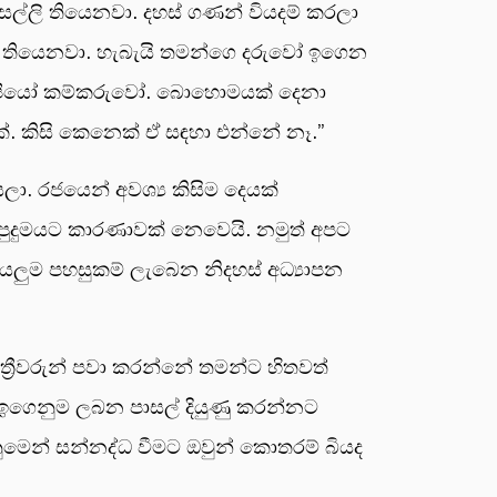
සල්ලි තියෙනවා. දහස් ගණන් වියදම් කරලා
සල්ලි තියෙනවා. හැබැයි තමන්ගෙ දරුවෝ ඉගෙන
ව්පියෝ කම්කරුවෝ. බොහොමයක් දෙනා
්. කිසි කෙනෙක් ඒ සඳහා එන්නේ නෑ.”
ලා. රජයෙන් අවශ්‍ය කිසිම දෙයක්
ම පුදුමයට කාරණාවක් නෙවෙයි. නමුත් අපට
ලු‍ම පහසුකම් ලැබෙන නිදහස් අධ්‍යාපන
රීවරුන් පවා කරන්නේ තමන්ට හිතවත්
් ඉගෙනුම ලබන පාසල් දියුණු කරන්නට
නුමෙන් සන්නද්ධ වීමට ඔවුන් කොතරම් බියද