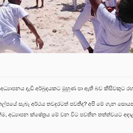
ේ අධ්‍යාපනය දැඩි අර්බුදයකට මුහුණ පා ඇති බව කිසිවකුට
සංකල්පයේ සැබෑ අර්ථය තවදුරටත් පවතීද? අපි මේ ගැන 
එමෙන්ම, අධ්‍යාපන ක්ෂේත්‍රය මේ වන විට පවතින තත්ත්වයට 