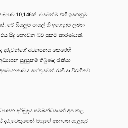
සංඛ්‍යාව 10,146ක්. එමෙන්ම එහි ඉගෙනුම
ක්. මේ සියලු‍ම පාසල් හි ඉගෙනුම ලබන
ව එය සිදු නොවන බව ප්‍රකට කාරණයක්.
මද දරුවන්ගේ අධ්‍යාපනය කෙරෙහි
‍යාපන සුදුසුකම් තිබුණද රැකියා
ත් අසමානතාවය හේතුවෙන් රැකියා විරහිතව
අධ්‍යාපන අර්බුදය සම්බන්ධයෙන් අප කළ
යේ දරුවෙකුගෙන් ඔහුගේ අනාගත සැලසුම