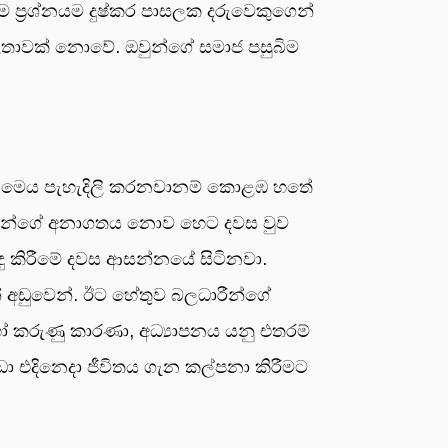
ෙම ප්‍රශ්නයම දුෂ්කර පාසලක දරුවෙකුගෙන්
ලතාවක් නොවේ. ඔවුන්ගේ සමාජ පසුබිම
න් මෙය පැහැදිලි කරනවානම් කොළඹ හතේ
න්ට තමන්ගේ අනාගතය නොව හෙට දවස වුව
පාදු කිරීමේ දවස ආසන්නයේ සිටිනවා.
 අඩුවෙන්. ඊට හේතුව බලධාරීන්ගේ
ෝ කරුණු කාරණා, අධ්‍යාපනය යනු එතරම්
ා එදිනෙදා ජීවිතය ගැන කල්පනා කිරීමට