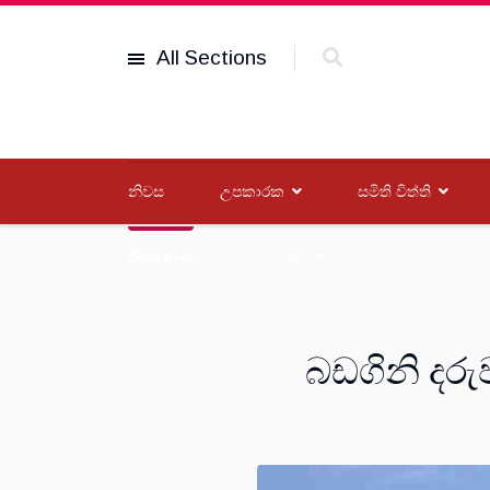
All Sections
නිවස
උපකාරක
සමිති විත්ති
විශේෂාංග
සංවිධාන
බඩගිනි දරු