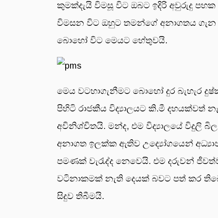
කුමක්දැයි විමසූ විට ඔබට ඉදිරි අවුරුදු 
විමසන විට ඔහුට තමන්ගේ අනාගතය ගැන න
බොහෝ විට මෙයට හේතුවයි.
මෙය වටහාගැනීමට බොහෝ දුර බැහැර දුෂ්
පිහිටි රාජකීය විද්‍යාලයට කි.මී දහයක්ව
අවිනිශ්චිතයි. මන්ද, එම විද්‍යාලයේ විදුල
අනාගත ඉලක්ක ඇතිව උද්‍යෝගයෙන් අධ්‍ය
පමණක් වැරැද්ද නෙවෙයි. එම දරුවන් ජීව
වටිනාකමක් නැති දෙයක් බවට පත් කර තිබ
සිදුව තිබීමයි.