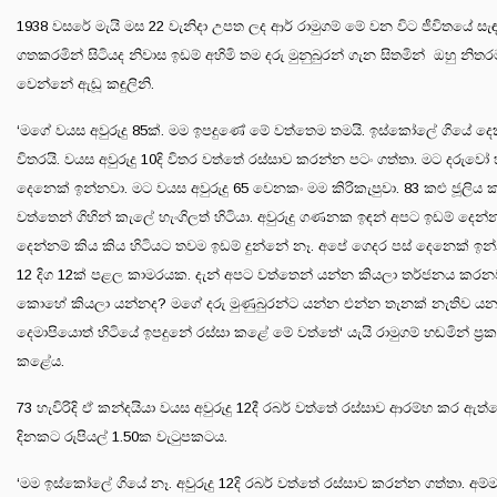
1938 වසරේ මැයි මස 22 වැනිදා උපත ලද ආර් රාමුගම් මේ වන විට ජීවිතයේ සැ
ගතකරමින් සිටියද නිවාස ඉඩම් අහිමි තම දරු මුනුබුරන් ගැන සිතමින් ඔහු නිතර
වෙන්නේ ඇඬූ කඳුලිනි.
‘මගේ වයස අවුරුදු 85ක්. මම ඉපදුණේ මේ වත්තෙම තමයි. ඉස්කෝලේ ගියේ ද
විතරයි. වයස අවුරුදු 10දි විතර වත්තේ රස්සාව කරන්න පටං ගත්තා. මට දරුවෝ
දෙනෙක් ඉන්නවා. මට වයස අවුරුදු 65 වෙනකං මම කිරිකැපුවා. 83 කළු ජූලිය
වත්තෙන් ගිහින් කැලේ හැංගිලත් හිටියා. අවුරුදු ගණනක ඉඳන් අපට ඉඩම් දෙන්
දෙන්නම් කිය කිය හිටියට තවම ඉඩම් දුන්නේ නෑ. අපේ ගෙදර පස් දෙනෙක් ඉන
12 දිග 12ක් පළල කාමරයක. දැන් අපට වත්තෙන් යන්න කියලා තර්ජනය කරනව
කොහේ කියලා යන්නද? මගේ දරු මුණුබුරන්ට යන්න එන්න තැනක් නැතිව ය
දෙමාපියොත් හිටියේ ඉපදුනේ රස්සා කළේ මේ වත්තේ‘ යැයි රාමුගම් හඬමින් ප්‍ර
කළේය.
73 හැවිරිදි ඒ කන්දයියා වයස අවුරුදු 12දී රබර් වත්තේ රස්සාව ආරම්භ කර ඇත්
දිනකට රුපියල් 1.50ක වැටුපකටය.
‘මම ඉස්කෝලේ ගියේ නෑ. අවුරුදු 12දි රබර් වත්තේ රස්සාව කරන්න ගත්තා. අම්ම