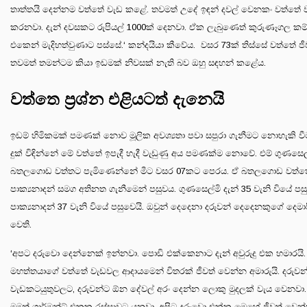
තාත්තයි දෙන්නම වත්තේ වැඩ කළේ. තවමත් උදේ ඉඳන් දවල් වෙනකං වත්තේ 
කරනවා. දැන් දවසකට රුපියල් 1000ක් දෙනවා. ඒක ලැබුණෙත් කුරුණෑගල කම
එකෙන් මැදිහත්වුණාට පස්සේ.‘ කන්දයියා කීවේය. වසර 73ක් තිස්සේ වත්තේ ජීව
තවමත් තමන්ටම කියා ඉඩමක් නිවසක් නැති බව ඔහු සඳහන් කළේය.
වත්තෙ ප්‍රශ්න එළියටත් දැනෙයි
ඉඩම් හිමිකමක් පමණක් නොව මූලික අවශ්‍යතා පවා සපුරා ගැනීමට නොහැකි වී
දුක් විඳින්නේ මේ වත්තේ ඉපැදී හැදී වැඩුණු අය පමණක්ම නොවේ. එම් ගුණසෙල
බතලගොඩ වත්තට පැමිණෙන්නේ මීට වසර 07කට පෙරය. ඒ බතලගොඩ වත්තේ 
පාක්‍යනාදන් සමග අතිනත ගැනීමෙන් පසුවය. ගුණසෙල්මි දැන් 35 වැනි වියේ ප
පාක්‍යනාදන් 37 වැනි වියේ පසුවෙයි. ඔවුන් දෙදෙනා දරුවන් දෙදෙනකුගේ දෙම
වෙති.
‘අපට දරුවො දෙන්නෙක් ඉන්නවා. පොඩි එක්කෙනාට දැන් අවුරුදු එක හමාරයි.
මහත්තයාගේ වත්තේ වැඩවල ආදායමෙන් විතරක් ජීවත් වෙන්න අමාරුයි. දරුව
වැඩකටයුතුවලට, දරුවන්ට ඕන දේවල් අරං දෙන්න ලොකු මුදලක් වැය වෙනවා.
මමත් ගාර්මන්ට් එකක රස්සාවට යනවා. අපිට දරුවො එක්ක මෙහේ ජීවත් වෙන