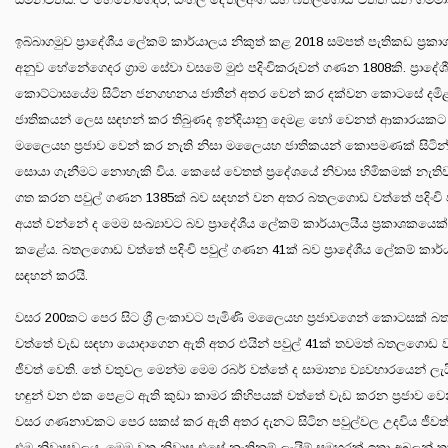
ඉබ්බාගමුව ප්‍රාදේශීය ලේකම් කාර්යාලය නිකුත් කළ 2018 සම්පත් පැතිකඩ ප්‍ර
අනුව හේනේගෙදර ග්‍රාම සේවා වසමේ මුළු පදිංචිකරුවන් ගණන 1808කි. ප්‍රාදේ
කොට්ටාසයේම සිටින ජනගහනය ජාතීන් අතර වෙන් කර දක්වන කොටසේ දමි
ජාතිකයන් ලෙස සඳහන් කර තිබුණද ඉන්දියානු දෙමළ හෝ වෙනත් ආකාරයක
මලෛයහ ප්‍රජාව වෙන් කර නැති නිසා මලෛයහ ජාතිකයන් කොපමණක් සිටින්
සොයා ගැනීමට නොහැකි විය. කෙසේ වෙතත් ප්‍රදේශයේ නිවාස හිමිකමක් නැතිව
ගත කරන පවුල් ගණන 1385ක් බව සඳහන් වන අතර බතලගොඩ වත්තේ පදිංචි ප
අයත් වන්නේ ද මෙම සංඛ්‍යාවට බව ප්‍රාදේශීය ලේකම් කාර්යාලයීය ප්‍රකාශකයෙක
කළේය. බතලගොඩ වත්තේ පදිංචි පවුල් ගණන 41ක් බව ප්‍රාදේශීය ලේකම් කාර
සඳහන් කරයි.
වසර 200කට පෙර සිට ශ්‍රී ලංකාවට පැමිණි මලෛයහ ප්‍රජාවගෙන් කොටසක්
වත්තේ වැඩ සඳහා යොදාගෙන ඇති අතර එයින් පවුල් 41ක් තවමත් බතලගොඩ
ජීවත් වෙති. තේ වතුවල මෙන්ම මෙම රබර් වත්තේ ද සාමාන්‍ය ව්‍යවහාරයෙන් ල
හඳුන් වන එක පෙළට ඇති කුඩා කාමර කිහිපයක් වත්තේ වැඩ කරන ප්‍රජාව වෙ
වසර ගණනාවකට පෙර සකස් කර ඇති අතර දැනට සිටින පවුල්වල උදවිය ජීවත
එම නිවාසවලය. මෙම වතු නිවාස එසේ නැතිනම් ලැයිම් සමහරක් ඉතා අබලන් ත