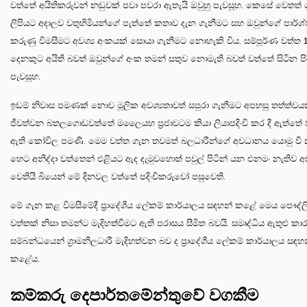
වත්තේ අයිතිකරුවන් නඩුවක් පවා පවරා ඇතැයි ඔවුහු පැවසූහ. කෙසේ වෙතත්
ලිපියට අදාලව වතුහිමියන්ගේ පැත්තේ කතාව දැන ගැනීමට සහ ඔවුන්ගේ පාර්ශ
කරුණු විමසීමට අවශ්‍ය අංකයක් සොයා ගැනීමට නොහැකි විය. සම්පූර්ණ වත්ත 
දෙනකුට අයිති බවත් ඔවුන්ගේ අංක තමන් සතුව නොමැති බවත් වත්තේ සිටින පිර
පැවසූහ.
ඉඩම් නිවාස පමණක් නොව මූලික අවශ්‍යතාවත් සපුරා ගැනීමට අපහසු තත්ත්ව
ජීවත්වන බතලගොඩවත්තේ මලෛයහ ප්‍රජාවටම කියා ලියාපදිංචි කර දී ඇත්තේ
ඇති කෝවිල පමණි. මෙම වත්ත ගැන තවමත් බලධාරීන්ගේ අවධානය යොමු වී 
හෙට අනිද්දා වත්තෙන් එළියට ඇද දැමුවහොත් පවුල් පිටින් යන එනමං නැතිව
වෙතියි බියෙන් මේ දිනවල වත්තේ පදිංචිකරුවෝ පසුවෙති.
මේ ගැන කළ විමසීමේදී ප්‍රාදේශීය ලේකම් කාර්යාලය සඳහන් කළේ මෙය පෞද්
වත්තක් නිසා තමන්ට මැදිහත්වීමට ඇති පරාසය සීමිත බවයි. සමෘද්ධිය ඇතුළු ක
සම්බන්ධයෙන් ග්‍රාමනිලධාරී මැදිහත්වන බව ද ප්‍රාදේශීය ලේකම් කාර්යාලය සඳහ
කළේය.
කම්කරු දෙපාර්තමේන්තුවේ වගකීම