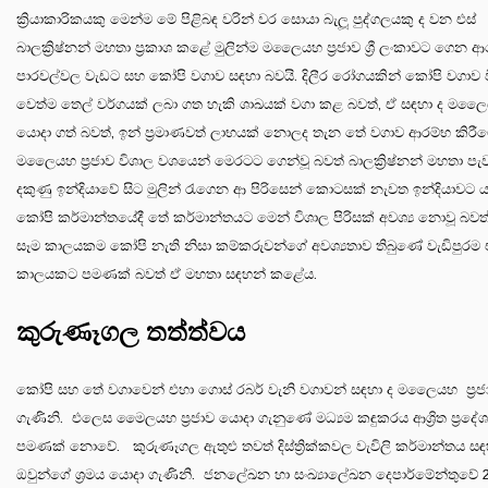
ක්‍රියාකාරිකයකු මෙන්ම මේ පිළිබඳ වරින් වර සොයා බැලූ පුද්ගලයකු ද වන එස්
බාලක්‍රිෂ්නන් මහතා ප්‍රකාශ කළේ මුලින්ම මලෛයහ ප්‍රජාව ශ්‍රී ලංකාවට ගෙන 
පාරවල්වල වැඩට සහ කෝපි වගාව සඳහා බවයි. දිලීර රෝගයකින් කෝපි වගාව 
වෙත්ම තෙල් වර්ගයක් ලබා ගත හැකි ශාඛයක් වගා කළ බවත්, ඒ සඳහා ද මලෛයහ
යොදා ගත් බවත්, ඉන් ප්‍රමාණවත් ලාභයක් නොලද තැන තේ වගාව ආරම්භ කිරීම
මලෛයහ ප්‍රජාව විශාල වශයෙන් මෙරටට ගෙන්වූ බවත් බාලක්‍රිෂ්නන් මහතා පැව
දකුණු ඉන්දියාවේ සිට මුලින් රැගෙන ආ පිරිසෙන් කොටසක් නැවත ඉන්දියාවට යැ
කෝපි කර්මාන්තයේදී තේ කර්මාන්තයට මෙන් විශාල පිරිසක් අවශ්‍ය නොවූ බවත
සෑම කාලයකම කෝපි නැති නිසා කම්කරුවන්ගේ අවශ්‍යතාව තිබුණේ වැඩිපුරම 
කාලයකට පමණක් බවත් ඒ මහතා සඳහන් කළේය.
කුරුණෑගල තත්ත්වය
කෝපි සහ තේ වගාවෙන් එහා ගොස් රබර් වැනි වගාවන් සඳහා ද මලෛයහ ප්‍රජ
ගැණිනි. එලෙස මෛලයහ ප්‍රජාව යොදා ගැනුණේ මධ්‍යම කඳුකරය ආශ්‍රිත ප්‍රදේ
පමණක් නොවේ. කුරුණෑගල ඇතුළු තවත් දිස්ත්‍රික්කවල වැවිලි කර්මාන්තය සඳ
ඔවුන්ගේ ශ්‍රමය යොදා ගැණිනි. ජනලේඛන හා සංඛ්‍යාලේඛන දෙපාර්මේන්තුවේ 