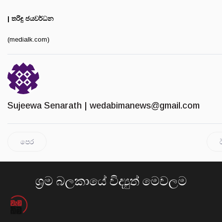
| තරිඳු ජයවර්ධන
(medialk.com)
Sujeewa Senarath |
wedabimanews@gmail.com
පෙර
ශ්‍රම බලකායේ විද්‍යුත් මෙවලම