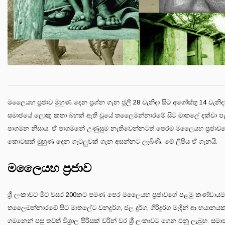
මලෛයහ ප්‍රජාව මුහුණ දෙන ප්‍රශ්න ගැන ජූලි 28 වැනිදා සිට අගෝස්තු 14 වැනිද
සමාජයේ ලොකු කතා බහක් ඇති වූයේ තලෛමන්නාරමේ සිට මාතලේ දක්වා පැ
පාගමන නිසාය. ඒ පාගමනේ උණුසුම නැතිවෙන්නටත් පෙරම මලෛයහ ප්‍රජාව
කොටසක් මුහුණ දෙන ගැටලුවක් ගැන අසන්නට ලැබිණි. මේ ලිපිය ඒ ගැනයි.
මලෛයහ ප්‍රජාව
ශ්‍රී ලංකාවට මීට වසර 200කට පමණ පෙර මලෛයහ ප්‍රජාවගේ පළමු කණ්ඩායම
තලෛමන්නාරමේ සිට මාතලේට වනදුර්ග, ජල දුර්ග, ගිරිදුර්ග මැදින් ආ භයානය
ගමනෙන් පසු තවත් විශ්‍රාල පිරිසක් වරින් වර ශ්‍රී ලංකාවට ගෙන එනු ලැබූහ. සමා