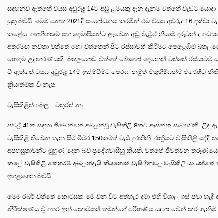
සඳහන්ව ඇත්තේ වයස අවුරුදු 14ට අඩු ළමයකු දැන දැනම වත්තේ වැඩට යො
යුතු බවයි. මෙම පනත 2021දී සංශෝධනය කරමින් එම වයස අවුරුදු 16 දක්වා වැ
කළේය. අඟහිඟකම් සහ දෙමාපියන්ට ලැබෙන අඩු වැටුප් නිසාම දරුවන් ද අධ්‍ය
අතරමඟ නවතා වත්තේ හෝ වත්තෙන් පිට රස්සාවක් කිරීමට පෙළෙඹීම බතල
හොඳම උදාහරණයකි. බතලගොඩ වත්තේ බොහෝ දෙනෙක් වත්තේ රස්සාවට ස
වී ඇත්තේ වයස අවුරුදු 14ට ඉක්මවීමට පෙරය. නමුත් වතුහිමියන්ට එරෙහිව නීත
ක්‍රියාත්මක වී නැත.
වැසිකිළිත් අබලං ; වතුරත් නෑ
පවුල් 41ක් සඳහා තිබෙන්නේ අබලන්වූ වැසිකිළි 8කට ආසන්න සංඛ්‍යාවකි. ළිඳ 
වැසිකිළි තිබෙන තැන සිට මීටර 150කටත් වැඩි දුරකිනි. රාත්‍රියට වැසිකිළි යද්දී ත
අපහසුතාවන්ට මුහුණ දෙන බව ප්‍රදේශවාසීහු කියති. වත්තේ ජීවත්වන තරුණයෙක්
කළේ වැසිකිළි කෙතරම් අබලන්දැයි කියතොත් වැසි දිනවල වැසිකිළි යා යුත්තේ
ඉහළගෙන බවයි.
මෙම රබර් වත්තේ කොටසක් මේ වන විට අත්හැර දමා එහි විශාල ගස් පවා හැදී ඇ
නිරීක්ෂණය වූ අතර ඉන් කොටසක් තමන්ගේ පරිහණය සඳහා වෙන් කර ගැනීම 