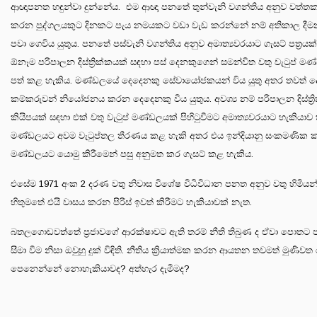
ආඥාපනත හඳුන්වා දුන්නේය. එම ආඥා පනතේ තුන්වැනි වගන්තිය අනුව වත්ත
කරන පුද්ගලයකුට දිනකට පැය නමයකට වඩා වැඩ කරන්නේ නම් අතිකාල දීම
පවා ගෙවිය යුතුය. පනතේ පස්වැනි වගන්තිය අනුව අමාත්‍යවරයාට ගැසට් පත්‍රයක්
ඕනෑම පරිපාලන දිස්ත්‍රික්කයක් සඳහා පස් දෙනකුගෙන් සමන්විත වතු වැටුප් ම
පත් කළ හැකිය. මණ්ඩලයේ දෙදෙනකු සේවායෝජකයන් විය යුතු අතර තවත් 
කම්කරුවන් නියෝජනය කරන දෙදෙනකු විය යුතුය. අවශ්‍ය නම් පරිපාලන දිස්ත්‍ර
කියිපයක් සඳහා එක් වතු වැටුප් මණ්ඩලයක් පිහිටුවීමට අමාත්‍යවරයාට හැකියාව
මණ්ඩලයට අවම වැටුප්තල තීරණය කළ හැකි අතර එය ඉන්දියානු සංකමණික ක
මණ්ඩලයට යොමු කිරීමෙන් පසු අනුමත කර ගැසට් කළ හැකිය.
එසේම 1971 අංක 2 දරණ වතු නිවාස විශේෂ විධිවිධාන පනත අනුව වතු හිමියන
හිතුමතේ එයි වාසය කරන පිරිස් ඉවත් කිරීමට හැකියාවක් නැත.
බතලගොඩවත්තේ ප්‍රජාවගේ ආරක්ෂාවට ඇති තරම් නීති තිබුණ ද ඒවා පොතට
සීමා වීම නිසා ඔවුහු දුක් විඳිති. නීතිය ක්‍රියාත්මක කරන ආයතන තවමත් මුණිවත
පෙනෙන්නේ නොහැකියාවද? අත්හැර දැමීමද?