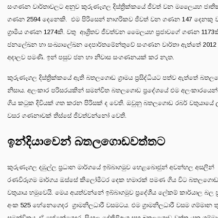
සංගණන වාර්තාවලට අනුව කුරුණෑගල දිස්ත්‍රික්කයේ ජීවත් වන මලෛයහ ජාති
ගණන 2594 දෙනෙකි. එම පිරිසෙන් නාගරිකව ජීවත් වන ගණන 147 දෙනකු
ග්‍රාමීය ගණන 1274කි. වතු ආශ්‍රිතව ජීවත්වන මෛලයහ ප්‍රජාවගේ ගණන 1173ක
ජනලේඛන හා සංඛ්‍යාලේඛන දෙපාර්තමේන්තුවේ සංගණන වාර්තා ඇත්තේ 201
අදාලව පමණි. ඉන් පසුව ජන හා නිවාස සංගණනයක් කර නැත.
කුරුණෑගල දිස්ත්‍රික්කයේ ඇති බතලගොඩ ග්‍රාමය ප්‍රසිද්ධියට පත්ව ඇත්තේ බත
නිසාය. අලංකාර පරිසරයකින් සමන්විත බතලගොඩ ප්‍රදේශයේ එම අලංකාරයෙන්
ගිය කටුක දිවියක් ගත කරන පිරිසක් ද වෙති. ඔවුනු බතලගොඩ රබර් වතුයායේ
වසර ගණනාවක් තිස්සේ ජීවත්වන්නෝ වෙති.
ඉන්දියාවෙන් බතලගොඩවත්තට
කුරුණෑගල දඹුල්ල ප්‍රධාන මාර්ගයේ ඉබ්බාගමුව හෙළබොජුන් අවන්හල අසලින්
රණවිරුගම මාර්ගය ඔස්සේ කිලෝමීටර දෙක හමාරක් පමණ ගිය විට බතලගොඩ
වතුයාය හමුවෙයි. මෙය අයත්වන්නේ ඉබ්බාගමුව ප්‍රදේශීය ලේකම් කාර්යාල බල ප
අංක 525 හේනෙගෙදර ග්‍රාමනිලධාරී වසමටය. එම ග්‍රාමනිලධාරී වසම ගම්මාන ත
සමන්විතය. ඒ හේනේගෙදර, සිංහල දේතිලිඅංග සහ බතලගොඩ වත්ත යන ගම්ම