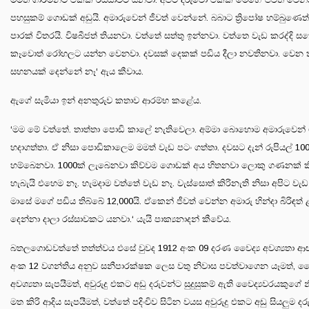
පහසුකම් ගොඩක් අඩුයි. අමාරුවෙන් ජීවත් වෙන්නේ. බබාට ත්‍රිපෝෂ හම්බුණෙත
පාරක් විතරයි. විෂබීජත් තියනවා. වත්තේ සත්තු ඉන්නවා. වත්තෙ වැඩ කරද්දි 
කෑවොත් රෝහලට යන්න වෙනවා. දවසක් දෙකක් පඩිය දීලා නවතිනවා. වෙන ක
සහනයක් දෙන්නේ නෑ‘ ඇය කීවාය.
ඇගේ සැමියා ඉන් අනතුරුව කතාව ආරම්භ කළේය.
‘මම මේ වත්තේ. තාත්තා පොඩි කාලේ නැතිවෙලා. අම්මා බොහොම අමාරුවෙන්
හදාගත්තා. ඒ නිසා පොඩිකාලෙම මමත් වැඩ පටං ගත්තා. දවසට දැන් රුපියල් 10
හම්බෙනවා. 1000ක් ලැබෙනවා කිව්වම ගොඩක් අය හිතනවා ලොකු ගණනක් ක
හැබැයි එහෙම නෑ. හැමදාම වත්තේ වැඩ නෑ. වැස්සොත් කිරිනැති නිසා අපිට වැඩ
මාසේ මගේ පඩිය තිබ්බේ 12,000යි. ඒකෙන් ජීවත් වෙන්න අමාරු හින්දා බිරිඳත් 
දෙන්නා දාලා රස්සාවකට යනවා.‘ යැයි පාක්‍යනාදන් කීවේය.
බතලගොඩවත්තේ තත්ත්වය එසේ වුවද 1912 අංක 09 දරණ වෛද්‍ය අවශ්‍යතා 
අංක 12 වගන්තිය අනුව සනීපාරක්ෂක ලෙස වතු නිවාස පවත්වාගෙන යෑමත්, වෛ
අවශ්‍යතා සැපයීමත්, අවුරුදු එකට අඩු දරුවන්ට සුදුසුකම් ඇති වෛද්‍යවරයකුගේ 
මත කිරි ආදිය සැපයීමත්, වත්තේ පදිංචිව සිටින වයස අවුරුදු එකට අඩු සියලුම ද