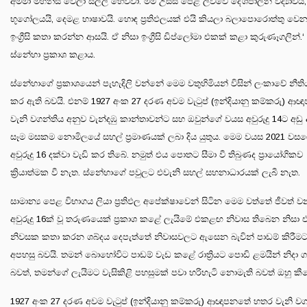
අම්මා මහන්සි වෙලා සල්ලි හෙව්වා. මම උසස් පෙළ ලිව්වේ දේශපාලන විද්‍යාවයි,
භූගෝලයයි, දෙමළ භාෂාවයි. හොඳ ප්‍රතිඵලයක් එයි කියලා බලාපොරොත්තු වෙන
ඉංග්‍රීසි කතා කරන්න ආසයි. ඒ නිසා ඉංග්‍රීසි ඩිප්ලෝමා එකක් කළා කුරුණෑගලින්.‘ 
ස්නේහා ප්‍රකාශ කළාය.
ස්නේහාගේ ප්‍රකාශයෙන් පැහැදිලි වන්නේ මෙම වතුහිමියන් විසින් ලංකාවේ නීත
කර ඇති බවයි. එනම් 1927 අංක 27 දරණ අවම වැටුප් (ඉන්දියානු කම්කරු) ආ
වැනි වගන්තිය අනුව වැන්දඹු කාන්තාවන්ට සහ ඔවුන්ගේ වයස අවුරුදු 14ට අඩු
සෑම මසකම නොමිලයේ සහල් ප්‍රමාණයක් ලබා දිය යුතුය. මෙම වයස 2021 වසරේ
අවුරුදු 16 දක්වා වැඩි කර තිබේ. නමුත් එය පොතට සීමා වී තිබුණද ප්‍රායෝගිකව
ක්‍රියාත්මක වී නැත. ස්නේහාගේ පවුලට එවැනි සහල් සහනාධාරයක් ලැබී නැත.
සාමාන්‍ය පෙළ විභාගය ලියා ප්‍රතිඵල අපේක්ෂාවෙන් සිටින මෙම වත්තේ ජීවත් 
අවුරුදු 16ක් වූ තරුණයෙක් ප්‍රකාශ කළේ ලැයිමේ එකළඟ නිවාස තිබෙන නිසා 
නිවසක කතා කරන ශබ්දය දෙපැත්තේ නිවාසවලට ඇසෙන බැවින් පාඩම් කිරීමට
අපහසු බවයි. තමන් බොහෝවිට පාඩම් වැඩ කළේ රාත්‍රියට පොඩි ළමයින් නිදා ග
බවත්, තමන්ගේ ලැයිමට වැසිකිළි පහසුමක් පවා හරිහැටි නොමැති බවත් ඔහු කී
1927 අංක 27 දරණ අවම වැටුප් (ඉන්දියානු කම්කරු) ආඥාපනතේ හතර වැනි ව