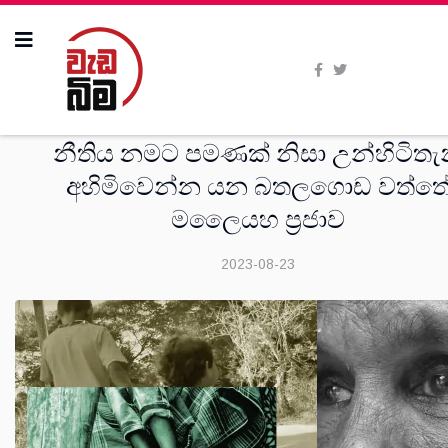
විශේෂාංග
නීතිය නමට පමණක් නිසා උන්හිටිතැ
අහිමිවෙන්න යන බතලගොඩ වත්ත
මලෛයහ ප්‍රජාව
2023-08-23