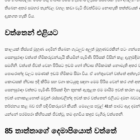
තිබෙන අතර සමහර තැන්වල වහල කඩා වැටී ජීවත්වීමට නොහැකි තත්ත්වයක් 
දැකගත හැකි විය.
වත්තෙන් එළියට
කාලයක් තිස්සේ මුහුණ දෙමින් තිබෙන ගැටලුව අලුත් මුහුණවරකින් පටං ගන්නේ
සෙනසුරාදා වත්තේ හිමිකරුවන්යැයි කියමින් පැමිණි පිරිසක් විසින් කළ දැනුම්දීම
සමගිනි. වත්තේ ජීවත් වෙන පිරිසට ඉඩම් හෝ නිවාස හිමිකමක් නොමැති අතර ව
පොරොන්දු වලට පමණක් ඉඩම් හිමිකම සීමා විය. ඒ හේතුවෙන් වත්තේ අත්හැර 
කොටසක් නිවාස ඉදි කිරීම සහ වගා කටයුතු සඳහා මෙම පිරිස වෙන් කර ගත් අත
සෙනසුරාදා වත්තට පැමිණි පිරිසක් දින තුනක් ඇතුළත එම මායිම් ඉවත් කරන ල
ඉවත් නොකළහොත් ඔවුන් රස්සාවලින්ද ඉවත් කර වත්තෙන් එලියට දමන බවටත
තර්ජනය කළ බව එහි පදිංචිකරුවෝ කියති. මෙලෙස පවුල් 41ක් පාරට ඇද දමන
යන්නේ පරම්පරා කිහිපයක් ජීවත්වූ, තම දහඩිය කඳුළු වැගිරූ වත්තෙනි.
85 තාත්තාගේ දෙමාපියොත් වත්තේ