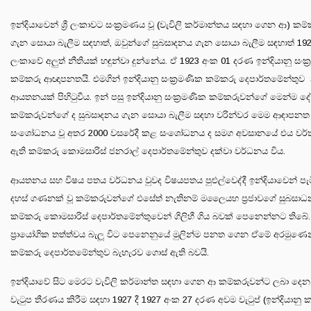
ඉන්දියාවෙන් ශ්‍රී ලංකාවට සංක්‍රමණය වූ (වැවිලි කර්මාන්තය සඳහා ගෙන ආ) කම
ගැන සොයා බැලීම සඳහාත්, ඔවුන්ගේ සුබසාදනය ගැන සොයා බැලීම සඳහාත් 1923 දී
ලංකාවේ අලුත් නීතියක් හඳුන්වා දුන්නේය. ඒ 1923 අංක 01 දරණ ඉන්දියානු සංක්
කම්කරු ආඥාපනතයි. එමගින් ඉන්දියානු සංක්‍රමණික කම්කරු දෙපාර්තමේන්තුව 
ආයතනයක් පිහිටුවීය. ඉන් පසු ඉන්දියානු සංක්‍රමණික කම්කරුවන්ගේ මෙන්ම දේ
කම්කරුවන්ගේ ද සුබසාදනය ගැන සොයා බැලීම සඳහා වරින්වර මෙම ආඳාපනත
සංශෝධනය වූ අතර 2000 වසරේදී කළ සංශෝධනය ද සමග අවසානයේ එය වර
ඇති කම්කරු කොමසාරිස් ජනරාල් දෙපාර්තමේන්තුව දක්වා වර්ධනය විය.
ආයතනය සහ විෂය පතය වර්ධනය වුවද විෂයපතය පුළුල්වෙද්දී ඉන්දියාවෙන් පැ
දහස් ගණනක් වූ කම්කරුවන්ගේ එසේත් නැතිනම් මලෛයහ ප්‍රජාවගේ සුබසා
කම්කරු කොමසාරිස් දෙපාර්තමේන්තුවෙන් ගිලිහී ගිය බවක් පෙනෙන්නට තිබේ.
ප්‍රායෝගික තත්ත්වය බැලූ විට පෙනෙනුයේ මුලින්ම පනත ගෙන ඒමේ අරමුණෙන්
කම්කරු දෙපාර්තමේන්තුව බැහැරව ගොස් ඇති බවයි.
ඉන්දියාවේ සිට මෙරට වැවිලි කර්මාන්ත සඳහා ගෙන ආ කම්කරුවන්ට ලබා දෙ
වැටුප තීරණය කිරීම සඳහා 1927 දී 1927 අංක 27 දරණ අවම වැටුප් (ඉන්දියානු 