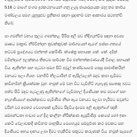
5.16 ට මාගේ ජංගම දුරකථනයෙන් ගනු ලැබූ ඡායාරූපයක ඔහු තම කාර්ය
මණ්ඩලය සමග යුහුසුළුව ප්‍රතිකාර සඳහා සූදානම් වන ආකාරය සටහන්වී
තිබේ.
පා ගමනින් වනය තුලට ගමන්කළ පිරිස අලි මව නිදිගැන්වීම සඳහා අවශ්‍ය
ඖෂධ මාත්‍රාව නිර්වින්දන තුවක්කුවක් මාර්ගයෙන් ඇගේ පස්සා ගතයේ
තට්ටම් ප්‍රදේශයට එන්නත් කෙරිණි. ක්ෂේත්‍ර සහායක කේ. කේ. දමිත්
චමින්දගේ ඉලක්කය තිතටම සාර්ථක වීම එන්නත්කරණයේදී විශාල සහායක්
විය. ඇතින්න සහ පැටවා සමග සිටි පවුල් කණ්ඩායමේ සෙසු සාමාජිකයින්
වනයට පලා ගියහ. වනජීවී නිලධාරීන් ඒ ඇසිල්ලෙන් මදුව කපා දැමීමට
කඩිනමින් ක්‍රියාත්මක වූහ. නමුත් මේ වන විට වැඩිහිටි ගැහැණු සතෙකු බවට
පත්ව සිටි මදුව පැටලුණු ඇතින්නගේ වැඩිමහල් දියණියක තම මවගේ සහ
නැගණියගේ ආරක්ෂාවට පැමිණීම නිසා ඇය වනයට පලවා හැරීමට ඔවුන්ට
වරින් වර අමතර වෙහෙසක් දැරීමට සිදුවිය (මෙම අලි ඇතුන්ගේ ඥාති
සම්බන්ධතා බංඩාර ගේ දිගු කාලීන නිරීක්ෂණ ඇසුරිණි). කෙසේ හෝ ඉතා
කෙටි වේලාවකදී කඩිනම් මානුෂීය මෙහෙයුම සම්පූර්ණ කර මවකට සහ
දියණියට අභය දානය ලබා දීමට හැකිවීම සතුටට කරුණක් විය. නමුත් සැමගේ