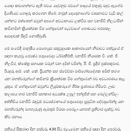
යොදා කඩාගන්නට ඇති බවය. දෙවනුව මවගේ පාදයේ එතුණු මදුව ඇගේම
දියණියව ගොදුරු කරගෙන තිබේ. නමුත් දෙදෙනාගේම වාසනාවට වැඩි කල්
යන්නට මත්තෙන් ඔවුන් අපගේ අවධානයට ලක්වීම සහ වනජීවී නිලධාරීන්
කඩිනමින් ක්‍රියාත්මක වීම හේතුවෙන් පැටවාගේ හොඬයට බරපතල
ආපදාවක් සිදුවී නොතිබුණි.
මේ සංවේදී මානුෂීය මෙහෙයුම සතුටුදායක ආකාරයෙන් නිමාවට පත්වූයේ ඒ
සඳහා කැපවූ ජ්‍යෙෂ්ඨ පශුවෛද්‍ය ධර්මකීර්ති, වනජීවී නියාමක වී. කේ. ජී.
නිලවීර, ක්ෂේත්‍ර සහායක වරුන් වන දමිත් චමින්ද, පී. ජී. ප්‍රදීප් පුෂ්පකුමාර,
රියදුරු ආර්. කේ. කේ. ප්‍රියන්ත සහ ස්වේච්ඡා මාර්ගෝපදේශක අමිත් තරංග
යන මහත්වරුන්ගේ කඩිනම් ක්‍රියාත්මක වීම හේතුවෙන් බව අවධාරණය කළ
යුතුය. ඒ හේතුවෙන් ඔවුන්ට ලියුම්කරුගේ ශීර්ෂ ප්‍රණාමය හිමිවේ. ඌව
කලාපය භාර වනජීවී සහකාර අධ්‍යක්ෂ උපුල් ඉන්ද්‍රජිත් සහ බෙල්ලන්විල-
අත්තිඩිය වනජීවී රැඳවුම් මධ්‍යස්ථානයේ පශුවෛද්‍ය ප්‍රමුධිත දේවසුරේන්ද්‍ර යන
මහත්වරුන්ද මගහැරුණු ඇමතුම් විමසා පෙරළා යහපත් ප්‍රතිචාර දැක්වූ බව
කිව මනාය.
සතියේ සිකුරාදා දින පස්වරු 4.30 සිට එළැඹෙන සතියේ සඳුදා දින පෙරවරු