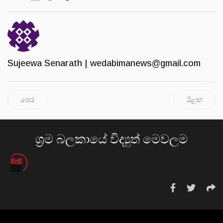
Sujeewa Senarath |
wedabimanews@gmail.com
පෙර
ඊළඟ
ශ්‍රම බලකායේ විද්‍යුත් මෙවලම