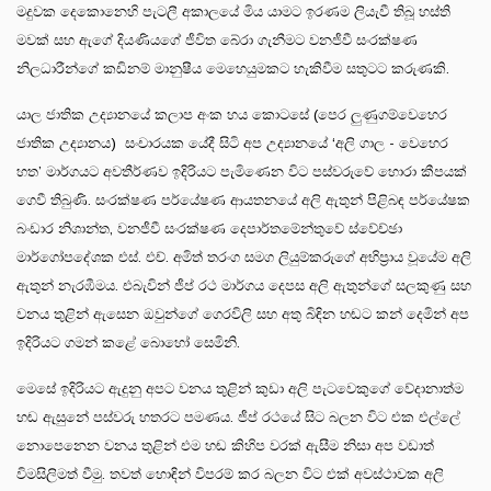
මදුවක දෙකොනෙහි පැටලී අකාලයේ මිය යාමට ඉරණම ලියැවී තිබූ හස්ති
මවක් සහ ඇගේ දියණියගේ ජීවිත බේරා ගැනීමට වනජීවී සංරක්ෂණ
නිලධාරීන්ගේ කඩිනම් මානුෂීය මෙහෙයුමකට හැකිවීම සතුටට කරුණකි.
යාල ජාතික උද්‍යානයේ කලාප අංක හය කොටසේ (පෙර ලුණුගම්වෙහෙර
ජාතික උද්‍යානය) සංචාරයක යේදී සිටි අප උද්‍යානයේ ‘අලි ගාල - වෙහෙර
හත’ මාර්ගයට අවතීර්ණව ඉදිරියට පැමිණෙන විට පස්වරුවේ හොරා කීපයක්
ගෙවී තිබුණි. සංරක්ෂණ පර්යේෂණ ආයතනයේ අලි ඇතුන් පිළිබඳ පර්යේෂක
බංඩාර නිශාන්ත, වනජීවී සංරක්ෂණ දෙපාර්තමේන්තුවේ ස්වේච්ඡා
මාර්ගෝපදේශක එස්. එච්. අමිත් තරංග සමග ලියුම්කරුගේ අභිප්‍රාය වූයේම අලි
ඇතුන් නැරඹීමය. එබැවින් ජීප් රථ මාර්ගය දෙපස අලි ඇතුන්ගේ සලකුණු සහ
වනය තුළින් ඇසෙන ඔවුන්ගේ ගෙරවිලි සහ අතු බිඳින හඬට කන් දෙමින් අප
ඉදිරියට ගමන් කළේ බොහෝ සෙමිනි.
මෙසේ ඉදිරියට ඇදුනු අපට වනය තුළින් කුඩා අලි පැටවෙකුගේ වේදානාත්ම
හඬ ඇසුනේ පස්වරු හතරට පමණය. ජීප් රථයේ සිට බලන විට එක එල්ලේ
නොපෙනෙන වනය තුළින් එම හඬ කිහිප වරක් ඇසීම නිසා අප වඩාත්
විමසිලිමත් වීමු. තවත් හොඳින් විපරම් කර බලන විට එක් අවස්ථාවක අලි