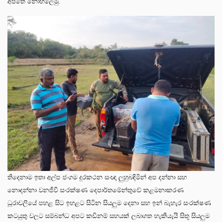
අපතේ නොහලෙමු.
තිදෙනාම ඉතා අල්ප ජංගම දුරකථන සංඥා ලුහුබඳිමින් අප දන්නා සහ
නොදන්නා වනජීවී සංරක්ෂණ දෙපාර්තමේන්තුවේ කළමනාකරණ
ධූරාවලියේ පහළ සිට ඉහළට සිටින සියලුම දෙනා සහ ඉන් බැහැර සංරක්ෂණ
කටයුතු වලට සම්බන්ධ අපට කඩිනම් සහයක් ලබාගත හැකියැයි සිතූ සියලුම