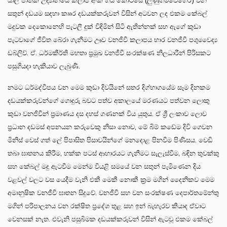
යාල ජාතික උද්‍යානයේ කලාප අංක හය කොටසේ (ලුණුගම්වෙහෙර) වන
සතුන් දඩයම සඳහා කෲර දඩයක්කරුවන් විසින් අටවන ලද එකම කේබල්
මදුවක දෙකොනෙහි පැටලී දුක් විඳිමින් සිටි ඇතින්නක් සහ ඇගේ කුඩා
පැටවාගේ ජීවිත බේරා ගැනීමට ඌව වනජීවී කලාපය භාර වනජීවී පශුවෛද්‍ය
ඩබ්ලිව්. ඒ. ධර්මකීර්ති මහතා ප්‍රමුඛ වනජීවී සංරක්ෂණ නිලධාරීන් පිරිසකට
පසුගියදා හැකියාව ලැබුණි.
නමට ධර්මද්වීපය වන මෙම කුඩා දිවයිනේ සතර දිග්භාගයේම සෑම දිනකම
දඩයක්කරුවන්ගේ ගොදුරු බවට පත්ව අකාලයේ මරණයට පත්වන ලොකු
කුඩා වනජීවීන් ප්‍රමාණය දස දහස් ගණනක් විය යුතුය. ඒ ශ්‍රී ලංකාව ලොව
ප්‍රධාන දඩමස් අපනයන කරුවෙකු නිසා නොව, මේ බිම් කඩේම දිවි ගෙවන
මිනිස් වෙස් ගත් ලේ පිපාසිත පිසාචයින්ගේ මනදොළ පිනවීම පිණිසය. වෙඩි
තබා ඝාතනය කිරීම, හක්ක පටස් ආහාරයට ගැනීමට සැලැස්වීම, බඳින තුවක්කු
සහ කේබල් මදු ඇටවීම මෙන්ම වියළි සමයේ වන සතුන් පැමිණෙන දිය
වළවල් වලට වස යෙදීම වැනි එකී මෙකී නොකී ක්‍රම මගින් දෛනිකව මෙම
අමානුෂික වනජීවී ඝාතන සිදුවේ. වනජීවී සහ වන සංරක්ෂණ දෙපාර්තමේන්තු
මගින් පරිපාලනය වන රක්ෂිත ප්‍රදේශ තුළ සහ ඉන් බැහැරව කියාද ඒවාට
වෙනසක් නැත. එවැනි පසුබිමක දඩයක්කරුවන් විසින් ඇටවූ එකම කේබල්