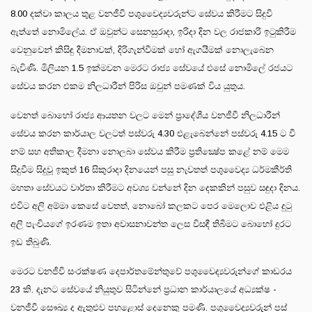
8.00 දක්වා කාලය තුළ වනජීවී පශුවෛද්‍යවරුන්ට සේවය කිරීමට සිදුවී
ඇත්තේ නොමිලේය. ඒ ඔවුන්ට සෙනසුරාදා, ඉරිදා දින වල රාජකාරි ඉටුකිරීම
වෙනුවෙන් කිසිඳු දීමනාවක්, දිරිගැන්වීමක් හෝ ඇගයීමක් නොලැබෙන
බැවිණි. මිලියන 1.5 ඉක්මවන මෙරට රාජ්‍ය සේවයේ එසේ නොමිලේ රජයට
සේවය කරන එකම නිලධාරීන් පිරිස ඔවුන් පමණක් විය යුතුය.
වෙනත් බොහෝ රාජ්‍ය ආයතන වලට මෙන් ප්‍රාදේශීය වනජීවී නිලධාරීන්
සේවය කරන කාර්යාල වලටත් පස්වරු 4.30 එළැබෙන්නේ පස්වරු 4.15 ට වී
නම් සහ අතිකාල දීමනා නොලබා සේවය කිරීම ප්‍රතික්‍ෂේප කළේ නම් මෙම
සිදුවීම සිදුවූ ඉකුත් 16 සිකුරාදා දිනයෙන් පසු නැවතත් පශුවෛද්‍ය ධර්මකීර්ති
මහතා සේවයට වාර්තා කිරීමට අවශ්‍ය වන්නේ දින දෙකකින් පසුව සඳුදා දිනය.
එවිට අලි අම්මා කෙසේ වෙතත්, නොබෝ කලකට පෙර මෙලොව එළිය දුටු
අලි පැංචියගේ ඉරණම ඉතා අවාසනාවන්ත ලෙස විසඳී තිබීමට බොහෝ දුරට
ඉඩ තිබුණි.
මෙරට වනජීවී සංරක්ෂණ දෙපාර්තමේන්තුවේ පශුවෛද්‍යවරුන්ගේ කාඩරය
23 කි. දැනට සේවයේ නියුතුව සිටින්නේ ප්‍රධාන කාර්යාලයේ අධ්‍යක්ෂ -
වනජීවී සෞඛ්‍ය ද ඇතුළුව පහළොස් දෙනෙකු පමණි. පශුවෛද්‍යවරුන් පස්