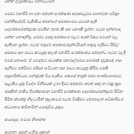
යන්න ලියුම්කරුට නොවැටහේ.
මෙරට වනජීවී හා වන සම්පත් සංරක්ෂණ අමාත්‍යධූරය හොබවන පවිත්‍රා
වන්නිආරච්චි මැතිණිය තමන්ගේ අමාත්‍යාංශය යටතේ ඇති
දෙපාර්තමේන්තුවක පවතින ඉහත කී සහ නොකී ප්‍රශ්න, ගැටළු දන්නවාද
යන්න නොදනිමු. මෙරට සෙසු අමාත්‍යාංශ වලට අයත් විෂය පථයන් වල
ඇතිවන ප්‍රශ්න, ගැටළු හමුවේ අමාත්‍යවරුන්/වරියන් පතුරු ගැසීමට සිවිල්
සමාජය සහ මාධ්‍ය කටයුතු කලත් වනජීවී සංරක්ෂණය සම්බන්ධ ගැටළු වලදී
එසේ නොවේ. ඒ වෙනුවට අධ්‍යක්ෂ ජනරාල්වරයා පමණක් දඬුකඳේ ගසා
සෑහීමට පත්වීමට පරිසර සංවිධාන සහ මාධ්‍ය කටයුතු කිරීම මෙකී
පසුගාමීත්වයට හේතුවක් විය හැකිය. කෙසේ නමුත් රාජ්‍ය භාණ්ඩාගාරයට
සැළකිය යුතු විදේශ විනිමයක් ලබා දීමට අමතරව තවත් සෘජු හා වක්‍ර ක්‍රම
රැසකින් ජාතිය ජීවත්කරවන වනජීවී සංරක්ෂණ දෙපාර්තමේන්තුවේ සිටින
සීමිත ක්ෂේත්‍ර නිලධාරීන් කුලකයේ ගැටළු විසඳීමට දේශපාලන අධිකාරියේ
අවධානය කඩිනමින් යොමුවිය යුතුය.
ඡායාරූප: බංඩාර නිශාන්ත
සටහන: සුපුන් ළහිරු ප්‍රකාශ්