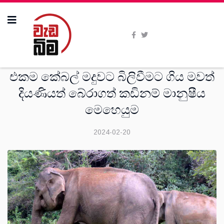
විශේෂාංග
එකම කේබල් මදුවට බිලිවීමට ගිය මවත්
දියණියත් බේරාගත් කඩිනම් මානුෂීය
මෙහෙයුම
2024-02-20