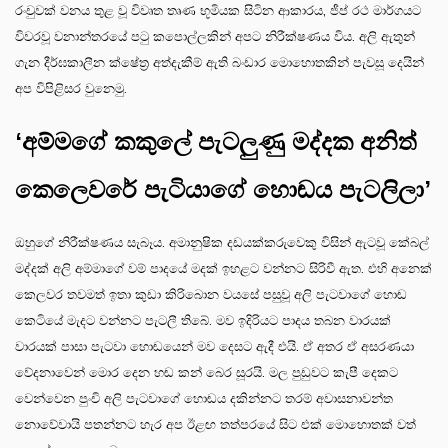
රංචුවක් වනය තුළ වූ විවෘත තෘණ භූමියක සිටින ආකාරය, ජීප් රථ මාර්ගයට
විවරවූ වනාන්තරයේ පටු කපොල්ලකින් අපට නිරීක්ෂණය විය. අලි ඇතුන්
ගැන දීර්ඝකාලීන ක්ෂේත්‍ර අත්දැකීම් ඇති බංඩාර මොහොතකින් පැවසූ දෙයින්
අප විපිළිසර වුනෙමු.
‘අම්මගේ කකුලේ පැටලුණු මද්දක අනිත්
කෙලෙවරේ පැටියාගේ හොඬය පැටලිලා’
ඔහුගේ නිරීක්ෂණය සැබෑය. අමානුෂික දඩයක්කරුවෙකු විසින් ඇටවූ කේබල්
මද්දක් අලි අම්මාගේ වම් පාදයේ මදක් ඉහළට වන්නට සිරිවී ඇත. එහි අනෙක්
කෙලවර තවමත් ඉතා කුඩා කිරිබොන වයසේ පසුවූ අලි පැටවාගේ හොඬ
කෙටියේ මැදට වන්නට පැටලී තිබේ. මව ඉදිරියට පාදය තබන වාරයක්
වාරයක් පාසා පැටවා හොඬයෙන් මව දෙසට ඇදී එයි. ඒ අතර ඒ අසරණයා
වේදනාවෙන් මොර දෙන හඬ කන් බෙර සූරයි. මල පුඩුවට කැපී දෙකට
වෙන්වෙන පුංචි අලි පැටවාගේ හොඬය දකින්නට තරම් අවාසනාවන්ත
නොවේවායි පතන්නට හැර අප ඊළඟ තත්පරයේ සිට එක් මොහොතක් වත්