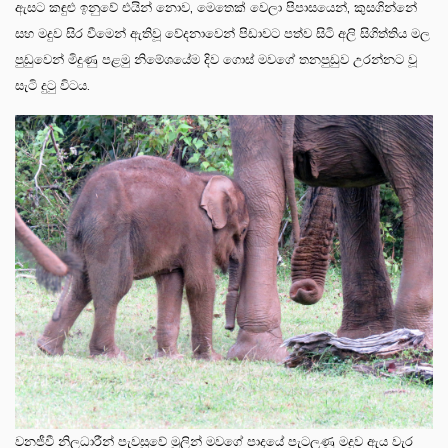
ඇසට කඳුළු ඉනුවේ එයින් නොව, මෙතෙක් වෙලා පිපාසයෙන්, කුසගින්නේ
සහ මදුව සිර වීමෙන් ඇතිවූ වේදනාවෙන් පිඩාවට පත්ව සිටි අලි සිගිත්තිය මල
පුඩුවෙන් මිදුණු පළමු නිමේශයේම දිව ගොස් මවගේ තනපුඩුව උරන්නට වූ
සැටි දුටු විටය.
වනජීවී නිලධාරීන් පැවසුවේ මුලින් මවගේ පාදයේ පැටලුණු මදුව ඇය වැර