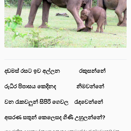
දඩමස් රසට ඉව අල්ලන රකුසන්නේ
රුධිර පිපාසය කෙදිනද නිමවන්නේ
වන රැකවලුන් සිපිරි ගෙවල රැඳවෙන්නේ
අසරණ සතුන් කෙලෙසද ගිණි උහුලන්නේ?