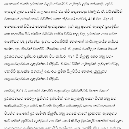
දෙනාගේ ජංගම දුරකථන වලට අඛණ්ඩව ඇමතුම් ලබා ගත්තෙමු. ප්‍රථම
ඇමතුම ඌව වනජීවී කලාපය භාර වනජීවී පශුවෛද්‍ය ඩබ්ලිව්. ඒ. ධර්මකීර්ති
මහතාගේ දුරකථනයට මවිසින් ගෙන තිබුණේ පස්වරු 4.18 ටය. ඔහු ඒ
මොහොතේ සිටියේ වෙනත් ඇමතුමකය. ඉන් පසු අපගේ ඇමතුම් ප්‍රාදේශීය
සහ කලාපීය සිට ජාතික මට්ටම දක්වා විවිධ තල වල දුරකථන අංක වෙත
අඛණ්ඩව වද දුන්නේය. දැනට ධර්මකීර්ති මහතාගේ කාර්යාලයේම සේවය
කරන අප හිතවත් වනජීවී නියාමක කේ. ජී. සුගත් ජයතිලක මහතා මාගේ
දුරකථනයට ප්‍රතිචාර දක්වන විට පස්වරු 4.34 වී තිබුණු අතර ඔහු වහා
පශුවෛද්‍යවරයා දැනුවත්කර තිබුණි. බංඩාර විසින් ඇමතුමක් ලබාදුන් හිටපු
වනජීවී අධ්‍යක්ෂ ජනරාල් ආචාර්ය සුමිත් පිලපිටිය මහතාද යුහුසුළුව
පශුවෛද්‍යවරයා දැනුවත්කර තිබුණි.
පස්වරු 5.01 ට ජ්‍යෙෂ්ඨ වනජීවී පශුවෛද්‍ය ධර්මකීර්ති මහතා මාගේ
දුරකථනයට පෙරලා ප්‍රතිචාර දක්වමින් මග සලකුණු අසන විටත් ඔහු සහ
කාර්යමණ්ඩලය මෙම කඩිනම් මානුෂීය මෙහෙයුම සඳහා කාර්යාලයෙන්
පිටත්ව බොහෝ දුර පැමිණ තිබුණි. ඔහු මෙසේ මාගේ දුරකථන ඇමතුමට
කඩිනමින් ප්‍රතිචාර දැක්වුයේ අප මින් පෙර කිසිදා මුණගැසී කතාබස් කර දැන
හැඳුනුම්කම් ඇතිකරගෙන නොසිටි පසුබිමක බවද මෙහිදී කිව යුතුය. පස්වරු