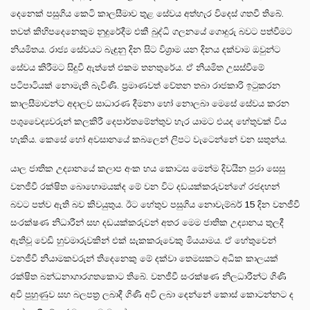
දෙනෙක් පසුගිය කෙටි කාලසීමාව තුළ සේවය අත්හැර විදෙස් ගතවී තිබේ.
තවත් කිහිපදෙනෙකුම නුදුරේදීම එකී බුද්ධි ගලනයේ ගොදුරු බවට පත්වීමට
නියමිතය. රාජ්‍ය සේවයට බැඳුනු දින සිට විශ්‍රාම යන දිනය දක්වාම ඔවුන්ට
සේවය කිරීමට සිදුවී ඇත්තේ එකම තනතුරේය. ඒ නියමිත උසස්වීමේ
පටිපාටියක් නොමැති බැවිණි. ප්‍රමාණවත් වේතන තබා රාජකාරි ඉටුකරන
කාලසීමාවන්ට අදාලව සාධාරණ දීමනා හෝ නොලබා මෙසේ සේවය කරන
පශුවෛද්‍යවරුන් කලකිරී දෙපාර්තමේන්තුව හැර යාමට එයද හේතුවක් විය
හැකිය. කෙසේ හෝ අවසානයේ කබලෙන් ලිපට වැටෙන්නේ වන සතුන්ය.
යාල ජාතික උද්‍යානයේ කලාප අංක හය කොටස මෙන්ම දිවයින පුරා සෙසු
වනජීවී රක්ෂිත බොහොමයක්ද මේ වන විට දඩයක්කරුවන්ගේ රජදහන්
බවට පත්ව ඇති බව කිවයුතුය. ඊට හේතුව පසුගිය නොවැම්බර් 15 දින වනජීවී
සංරක්ෂණ නිධාරීන් සහ දඩයක්කරුවන් අතර මෙම ජාතික උද්‍යානය තුලදී
ඇතිවූ වෙඩි හුවමාරුවකින් එක් සැකකරුවෙකු මියයාමය. ඒ හේතුවෙන්
වනජීවී නියාමකවරුන් තිදෙනෙකු මේ දක්වා තෙමසකට අධික කාලයක්
රක්ෂිත බන්ධනාගාරගතකොට තිබේ. වනජීවී සංරක්ෂණ නිලධාරීන්ට ගිණි
අවි පුහුණුව සහ බලපත්‍ර ලබාදී ගිණි අවි ලබා දෙන්නේ කොස් කොටන්නට ද