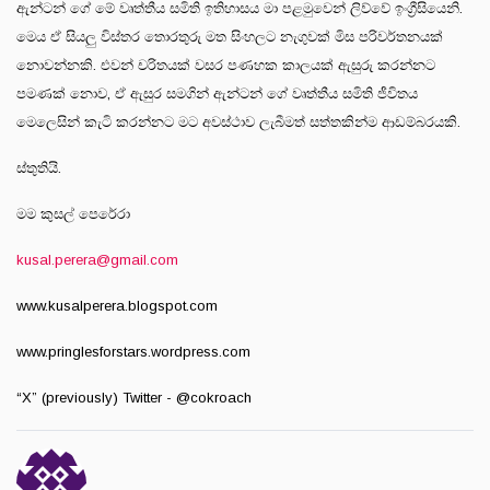
ඇන්ටන් ගේ මේ වෘත්තීය සමිති ඉතිහාසය මා පළමුවෙන් ලිව්වේ ඉංග්‍රීසියෙනි.
මෙය ඒ සියලු විස්තර තොරතුරු මත සිංහලට නැගුවක් මිස පරිවර්තනයක්
නොවන්නකි. එවන් චරිතයක් වසර පණහක කාලයක් ඇසුරු කරන්නට
පමණක් නොව, ඒ ඇසුර සමගින් ඇන්ටන් ගේ වෘත්තීය සමිති ජීවිතය
මෙලෙසින් කැටි කරන්නට මට අවස්ථාව ලැබීමත් සත්තකින්ම ආඩම්බරයකි.
ස්තුතියි.
මම කුසල් පෙරේරා
kusal.perera@gmail.com
www.kusalperera.blogspot.com
www.pringlesforstars.wordpress.com
“X” (previously) Twitter - @cokroach