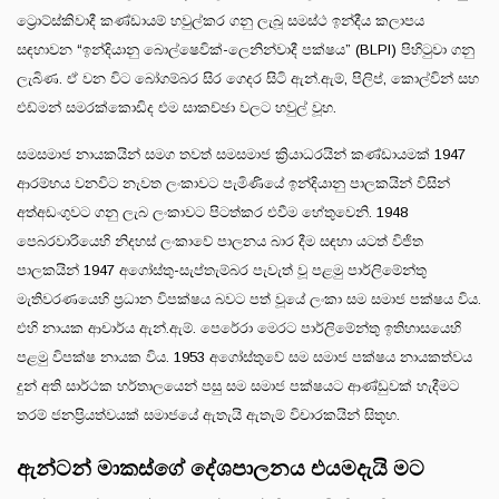
ට්‍රොට්ස්කිවාදී කණ්ඩායම් හවුල්කර ගනු ලැබූ සමස්ථ ඉන්දීය කලාපය
සඳහාවන “ඉන්දියානු බොල්ෂෙවික්-ලෙනින්වාදී පක්ෂය” (BLPI) පිහිටුවා ගනු
ලැබිණ. ඒ වන විට බෝගම්බර සිර ගෙදර සිටි ඇන්.ඇම්, පිලිප්, කොල්වින් සහ
එඩ්මන් සමරක්කොඩිද එම සාකච්ඡා වලට හවුල් වූහ.
සමසමාජ නායකයින් සමග තවත් සමසමාජ ක්‍රියාධරයින් කණ්ඩායමක් 1947
ආරම්භය වනවිට නැවත ලංකාවට පැමිණියේ ඉන්දියානු පාලකයින් විසින්
අත්අඩංගුවට ගනු ලැබ ලංකාවට පිටත්කර එවීම හේතුවෙනි. 1948
පෙබරවාරියෙහි නිදහස් ලංකාවේ පාලනය බාර දීම සඳහා යටත් විජිත
පාලකයින් 1947 අගෝස්තු-සැප්තැම්බර පැවැත් වූ පළමු පාර්ලිමේන්තු
මැතිවරණයෙහි ප්‍රධාන විපක්ෂය බවට පත් වූයේ ලංකා සම සමාජ පක්ෂය විය.
එහි නායක ආචාර්ය ඇන්.ඇම්. පෙරේරා මෙරට පාර්ලිමේන්තු ඉතිහාසයෙහි
පළමු විපක්ෂ නායක විය. 1953 අගෝස්තුවේ සම සමාජ පක්ෂය නායකත්වය
දුන් අති සාර්ථක හර්තාලයෙන් පසු සම සමාජ පක්ෂයට ආණ්ඩුවක් හැදීමට
තරම් ජනප්‍රියත්වයක් සමාජයේ ඇතැයි ඇතැම් විචාරකයින් සිතූහ.
ඇන්ටන් මාකස්ගේ දේශපාලනය එයමදැයි මට