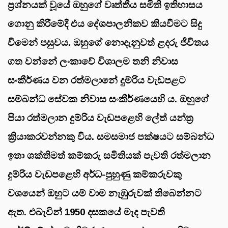
ප්‍රශ්නයක් වූයේ ඔහුගේ වෘත්තීය සමිති ඉතිහාසය
ගොනු කිරීමේදී එය දේශපාලනිකව කියවීමට සිදු
වීමෙන් පසුවය. ඔහුගේ නොදැනුවත් ළදරු
ජීවිතය
ගත වන්නේ ලංකාවේ විශාලම තනි නිවාස
සංකීර්ණය වන රත්මලානේ දුම්රිය වැඩපළට
සම්බන්ධ සේවක නිවාස
සංකීර්ණයෙහි ය. ඔහුගේ
පියා රත්මලාන දුම්රිය වැඩපළෙහි ලේත් යන්ත්‍ර
ක්‍රියාකරවන්නකු විය. සමසමාජ පක්ෂයට සම්බන්ධ
ඉතා ශක්තිමත් කම්කරු සමිතියක් පැවති රත්මලාන
දුම්රිය වැඩපළෙහි අර්ධ-පුහුණු කම්කරුවකු
වශයෙන් ඔහුට යම් වාම නැඹුරුවක් තිබෙන්නට
ඇත. එබැවින් 1950 දසකයේ මැද පැවති