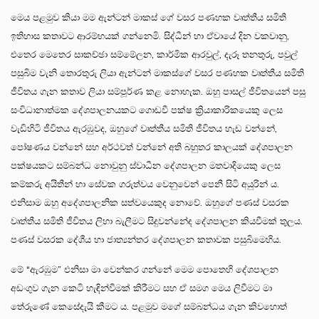
මෙය පළමුව කියා මම ඇන්ටන් මාකස් ගේ වසර පණහක වෘත්තීය සමිති
ඉතිහාස කතාවට ආරම්භයක් ගන්නෙමි. සිද්ධීන් හා ඒවායේ දින වකවානු,
එතෙර මෙතෙර සාකච්ඡා සම්මේලන, කාර්මික ආරවුල්, දැරූ තනතුරු, පවුල්
පසුබිම වැනි තොරතුරු ලියා ඇන්ටන් මාකස්ගේ වසර පණහක වෘත්තීය සමිති
ජීවිතය ගැන කතාව ලියා සම්පූර්ණ කළ නොහැක. ඔහු පාසල් ජීවිතයෙන් පසු
සංවිධානාත්මක දේශපාලනයකට ගොඩවී පක්ෂ ක්‍රියාකාරිකයෙකු ලෙස
වැඩිහිටි ජීවිතය ඇරඹුවද, ඔහුගේ වෘත්තීය සමිති ජීවිතය හැඩ වන්නේ,
පෝෂණය වන්නේ සහ අර්ථවත් වන්නේ අති බහුතර කාලයක් දේශපාලන
පක්ෂයකට සම්බන්ධ නොවුනු ස්වාධීන දේශපාලන මතවාදියෙකු ලෙස
කම්කරු අයිතීන් හා සේවක ගරුත්වය වෙනුවෙන් පෙනී සිටි අයුරින් ය.
එනිසාම ඔහු අදේශපාලනික සත්වයෙකුද නොවේ. ඔහුගේ පණස් වසරක
වෘත්තීය සමිති ජීවිතය ලිහා බැලීමට සිදුවන්නේද දේශපාලන කියවීමක් තුලය.
පණස් වසරක දේශීය හා ජාත්‍යන්තර දේශපාලන කතාවක පසුබිමෙහිය.
මේ “ඇරඹුම” එනිසා මා වෙන්කර ගන්නේ මෙම පොතෙහි දේශපාලන
අඩංගුව ගැන කෙටි හැඳින්වීමක් කිරීමට සහ ඒ සමග මෙය ලිවීමට මා
තේරුණේ කෙසේදැයි කීමට ය. පළමුව මගේ සම්බන්ධය ගැන කිවහොත්