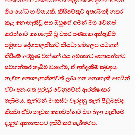
ජාත්‍යන්තර වෘත්තීය සමිති මැදිහත්වීම් දක්වා ගමන්
ගිය යෝධ භාවිතයකි. කිසිවෙකුට අතරමගදී නතර
කළ නොහැකිවූ සහ ඔහුගේ ගමන් මග වෙනස්
කරන්නට නොහැකි වූ වසර පණහක අත්දැකීම්
සමූහය දේශපාලනිකව කියවා මෙලෙස සටහන්
කිරීමේ අරමුණ වන්නේ එය අමතකව නොයන්නට
සටහන්කර තැබීම වාගේම, ඒ අත්දැකීම් සමුදාය
නැවත කොතැනකින්වත් ලබා ගත නොහැකි හෙයින්
ඒවා අනාගත පුරපුර වෙනුවෙන් ආරක්ෂාකර
තැබීමය. ඇන්ටන් මාකස්ට වැරදුනු තැන් පිළිබඳවද
කියවා ඒවා නැවත නොවන්නට වග බලා ගැනීමේ
දැනුම අනාගතයට ඉතිරි කර තැබීමටය.