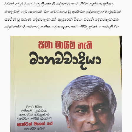
වඩාත් අවුල් වූයේ ඔහු ක්‍රියාකාරී දේශපාලනයට පිවිස ඇත්තේ අතිශය
සිංහලවාදී ගැමි පදනමක් මත සංවිධානය වූ අසම්මත දේශපාලන නැඹුරවක්
සමගින් වූ තරුණ දේශපාලනයක් ඇසුරෙන් වීමය. එවැනි දේශපාලනයක
ට්‍රොට්ස්කිවාදී කම්කරු පංතික දේශපාලනයකට කිසිදු ඉඩක් නොමැති විය.