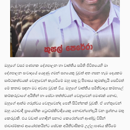
ඔහුගේ වසර පණහක දේශපාලන හා වෘත්තීය සමිති ජීවිතයෙහි මා
දේශපාලන සංවාදයේ යෙදුණු ගමන් සගයෙකු වූවත් අත ගසන හැම දෙයකම
සාර්ථකත්වයක් වෙනුවෙන් කැපවීමේ ඔහු සතු වූ පිපාසය කුමක්දැයි සෙවීමත්
මේ කතාව සඳහා මට අවශ්‍ය වූවක් විය. ඔහුගේ වෘත්තීය සමිතිවාදය කම්හලේ
කම්කරුවාගේ අයිතීන් හා සේවා තත්ත්වයන් වෙනුවෙන් පමණක් නොව,
ඔහුගේ ආත්ම ගරුත්වය වෙනුවෙන්ද පෙනී සිටින්නක් වූවකි. ඒ හේතුවෙන්
ඔහු යථාවාදී ප්‍රායෝගික ට්‍රොට්ස්කිවාදියෙකු නොවන්නේදැයි වන ප්‍රශ්නය මතු
කෙරුවකි. එය වඩාත් හොඳින් සනාථ කෙරෙන්නේ ආණ්ඩු විසින්
ජාවාරම්කාර ආයෝජකයින්ට සේවක අයිතිවාසිකම් උල්ලංඝණය කිරීමේ