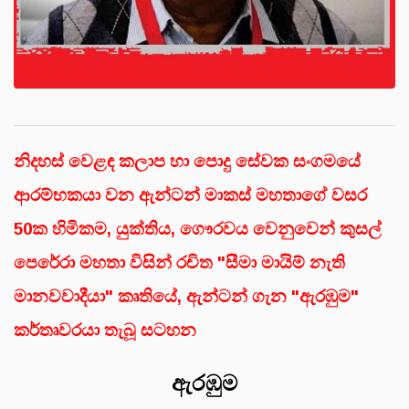
නිදහස් වෙළඳ කලාප හා පොදු සේවක සංගමයේ
ආරම්භකයා වන ඇන්ටන් මාකස් මහතාගේ වසර
50ක හිමිකම, යුක්තිය, ගෞරවය වෙනුවෙන් කුසල්
පෙරේරා මහතා විසින් රචිත "සීමා මායිම් නැති
මානවවාදීයා" කෘතියේ, ඇන්ටන් ගැන "ඇරඹුම"
කර්තෘවරයා තැබූ සටහන
ඇරඹුම