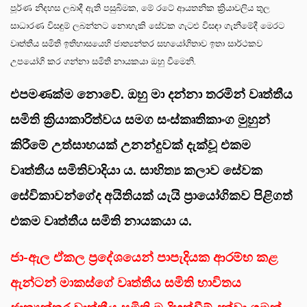
පූර්ණ නිදහස ලබාදී ඇති පසුබිමක, මේ රටේ ආයතනික ක්‍රියාවලිය තුල
සාධාරණ විසඳුම් ලබන්නට නොහැකි සේවක ගැටළු විසඳා ගැනීමේදී මෙරට
වෘත්තීය සමිති ඉතිහාසයෙහි ජාත්‍යන්තර සහයෝගිතාව ඉතා සාර්ථකව
උපයෝගි කර ගන්නා සමිති නායකයා ඔහු වීමෙනි.
එපමණක්ම නොවේ. ඔහු මා දන්නා තරමින් වෘත්තීය
සමිති ක්‍රියාකාරිත්වය සමග සංස්කෘතිකාංග මුහුන්
කිරීමේ උත්සාහයක් උනන්දුවක් දැක්වූ එකම
වෘත්තීය සමිතිවාදියා ය. සාහිත්‍ය කලාව සේවක
සේවිකාවන්ගේද අයිතියක් යැයි ප්‍රායෝගිකව පිළිගත්
එකම වෘත්තීය සමිති නායකයා ය.
ජා-ඇල ඒකල ප්‍රදේශයෙන් පාපැදියක ආරම්භ කළ
ඇන්ටන් මාකස්ගේ වෘත්තීය සමිති භාවිතය