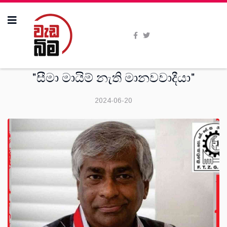
විශේෂාංග
"සීමා මායිම් නැති මානවවාදීයා"
2024-06-20