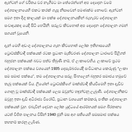
ඇන්ටන් ගේ චරිතය වර නැගීමට මා තේරෙන්නේ අප දෙදෙන වමේ
දේශපාලනයෙහි එකට කරක් ගැසූ නිසාවෙන් පමණක්ම නොවේ. ඇන්ටන්
සමග ඉතා දිගු කාලයක් මා පක්ෂ දේශපාලනයකින් බැහැරව දේශපාලන
සංවාදයකද යෙදී සිටි හෙයිනි. සරළව කිවහොත් අප දෙදෙන දේශපාලන ගමන්
සගයන් වූයෙනි.
දැන් මෙහි අඩංගු දේශපාලනය ගැන කිවහොත් ලෝක ඉතිහාසයෙහි
ට්‍රොට්ස්කිවාදී පක්ෂයක් රටක ප්‍රධාන මැතිවරණ දේශපාලන ධාරාවේ පිළිගත්
බහුජන පක්ෂයක් බවට පත්ව තිබුණි නම්, ඒ ලංකාවෙහිය. ලංකාවේ ප්‍රථම
දේශපාලන පක්ෂය වශයෙන් 1935 දෙසැම්බරයේදී සංවිධානය කෙරුණු “ලංකා
සම සමාජ පක්ෂය”, තම දේශපාලනය සරළ සිංහලෙන් බහුතර සමාජය හමුවේ
තැබූ පක්ෂයක් විය. ලියෝන් ට්‍රොට්ස්කිගේ මාක්ස්වාදී කියවීමෙහි ඉතා දැඩිව
ගොනු වූ මාක්ස්වාදී පක්ෂයක් ලෙස ඔවුන්ව හඳුන්වනු ලැබුණී. දේශපාලනිකව
ඔවුහු ඉතා දැඩි අධිරාජ්‍ය විරෝධී, ප්‍රධාන වශයෙන් කම්කරු පංතික දේශපාලන
පක්ෂයක් වූහ. එබැවින් දෙවන ලෝක යුද්ධයේ ආරම්භයත් සමග බි්‍රතාන්‍ය
යටත් විජිත පාලනය විසින් 1940 ජුනි මස අග සතියෙහි සමසමාජ පක්ෂය
තහනම් කරනු ලැබිණ.