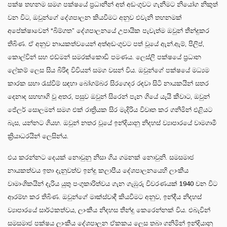
පක්ෂ තහනම සමග පක්ෂයේ ප්‍රධානීන් අත් අඩංගුවට ගැනීමට නියෝග නිකුත්
වන විට, ඔවුන්ගේ දේශපාලන කියවීමට අනුව එවැනි තහනමක්
අපේක්ෂාවෙන් “බිම්ගත” දේශපාලනයේ උපායික පැවැත්ම ඔවුන් තීන්දුකර
තිබිණ. ඒ අනුව නායකත්වයෙන් අත්අඩංගුවට පත් වූයේ ඇන්.ඇම්, පිලිප්,
කොල්වින් සහ එඩ්මන් සමරක්කොඩි පමණය. ලෙස්ලි පක්ෂයේ ප්‍රධාන
ලේකම් ලෙස සිය බිරිඳ විවියන් සමග වසන් විය. ඔවුන්ගේ පක්ෂයේ මධ්‍යම
කාරක සභා රැස්වීම් සඳහා බෝගම්බර සිරගෙදර රඳවා සිටි නායකයින් සතර
දෙනාද සහභාගි වූ අතර, පසුව ඔවුන් සිරෙන් පැන ගියේ යැයි කීවාට, ඔවුන්
ජේලර් සොලමන් සමග එක් රාත්‍රියක සිර මැදිරිය විවෘත කර ගනිමින් එළියට
බැස, යන්නට ගියහ. ඔවුන් නතර වූයේ ඉන්දියානු නිදහස් ව්‍යාපාරයේ වාමගාමී
ක්‍රියාධරයින් ලෙසින්ය.
එය කරන්නට දෙයක් නොවුනු නිසා ගිය ගමනක් නොවුනි. සමසමාජ
නායකත්වය ඉතා දැනුවත්ව ඉන්දු කලාපීය දේශපාලනයෙහි ලාංකීය
වාමාංශිකයින් දැරිය යුතු පංගුකාරිත්වය ගැන ගැඹුරු විවරණයක් 1940 වන විට
ආරම්භ කර තිබිණ. ඔවුන්ගේ මාක්ස්වාදී කියවීමට අනුව, ඉන්දීය නිදහස්
ව්‍යාපාරයේ සාර්ථකත්වය, ලාංකීය නිදහස තීන්දු කෙරෙන්නක් විය. එබැවින්
සමසමාජ පක්ෂය ලාංකීය දේශපාලන ඒකකය ලෙස තබා ගනිමින් ඉන්දියානු