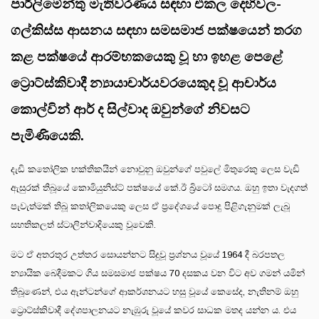
පාර්ලිමේන්තු මැතිවරණය සඳහා එකල දෙහිවල-
ගල්කිස්ස ආසනය සඳහා සමසමාජ පක්ෂයෙන් තරග
කළ පක්ෂයේ ආරම්භකයෙකු වූ හා ඉහළ පෙළේ
ට්‍රොට්ස්කිවාදී න්‍යායාචාර්යවරයෙකුද වූ ආචාර්ය
කොල්වින් ආර් ද සිල්වාද ඔවුන්ගේ නිවසට
පැමිණියෙකි.
දැඩි කතෝලික භක්තිකයින් නොවුනු ඔවුන්ගේ පවුලේ මිතුරෙකු ලෙස වැඩි
ඇසුරක් තිබූයේ කොමියුනිස්ට් පක්ෂයේ කේ.ඊ බ්‍රිටෝ සමගය. ඔහු ඉතා වැදගත්
පැවැත්මක් තිබූ කතා්ලිකයෙකු ලෙස ඒ ප්‍රදේශයේ පොදු පිළිගැනුමක් ලැබූ
සහතිකලත් ස්ටාලින්වාදියෙකු වූවෙකි.
මට ඒ අතරතුර උත්තර සොයන්නට සිදුවූ ප්‍රශ්නය වූයේ 1964 දී බරපතල
න්‍යායික බෙදීමකට ගිය සමසමාජ පක්ෂය 70 දසකය වන විට අව ගමන් යමින්
තිබූණෙන්, එය ඇන්ටන්ගේ ආකර්ශනයට හසු වූයේ කෙසේද, නැතිනම් ඔහු
ට්‍රොට්ස්කිවාදී දේශපාලනයට නැඹුරු වූයේ කවර සාධක මතද යන්න ය. එය