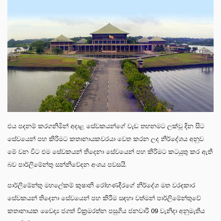
එය පදනම් කරගනිමින් අදාළ සේවකයන්ගේ වැඩ තහනමට ලක්වූ දින සිට
සේවයෙන් පහ කිරිමට කතානායකවරයා වෙත කරන ලද නිර්දේශය අනුව
මේ වන විට එම සේවකයන් තිදෙනා සේවයෙන් පහ කිරිමට කටයුතු කර ඇති
බව පාර්ලිමේන්තු සන්නිවේදන අංශය පවසයි.
පාර්ලිමේන්තු මහලේකම් කුෂානි රෝහණදීරගේ නිර්දේශ මත වරදකාර
සේවකයන් තිදෙන‍ා සේවයෙන් පහ කිරීම සඳහා වත්මන් පාර්ලිමේන්තුවේ
කතානායක වෛද්‍ය ජගත් වික්‍රමරත්න පසුගිය ජනවාරි 09 වැනිදා අනුමැතිය