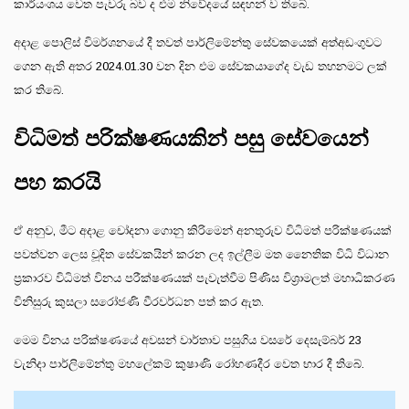
කාර්යංශය වෙත පැවරු බව ද එම නිවේදයේ සඳහන් ව තිබේ.
අදාළ පොලිස් විමර්ශනයේ දී තවත් පාර්ලිමේන්තු සේවකයෙක් අත්අඩංගුවට
ගෙන ඇති අතර 2024.01.30 වන දින එම සේවකයාගේද වැඩ තහනමට ලක්
කර තිබේ.
විධිමත් පරික්ෂණයකින් පසු සේවයෙන්
පහ කරයි
ඒ අනුව, මීට අදාළ චෝදනා ගොනු කිරිමෙන් අනතුරුව විධිමත් පරික්ෂණයක්
පවත්වන ලෙස චූදිත සේවකයින් කරන ලද ඉල්ලීම මත නෛතික විධි විධාන
ප්‍රකාරව විධිමත් විනය පරීක්ෂණයක් පැවැත්වීම පිණිස විශ්‍රාමලත් මහාධිකරණ
විනිසුරු කුසලා සරෝජණි වීරවර්ධන පත් කර ඇත.
මෙම විනය පරික්ෂණයේ අවසන් වාර්තාව පසුගිය වසරේ දෙසැම්බර් 23
වැනිදා පාර්ලිමේන්තු මහලේකම් කුෂාණි රෝහණදීර වෙත භාර දී තිබේ.