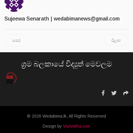
Sujeewa Senarath |
wedabimanews@gmail.com
පෙර
ඊළඟ
ශ්‍රම බලකායේ විද්‍යුත් මෙවලම
© 2026 Wedabima.lk. All Rights Reserved
Design by
Vishmitha.com