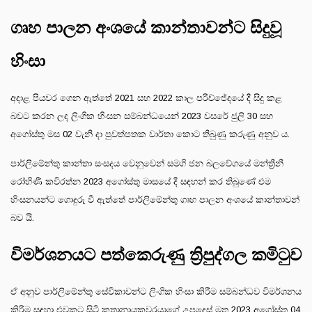
ගෘහ පාලන අංශයේ කාන්තාවන්ට සිදුවූ
හිංසා
අදාළ පියවර ගෙන ඇත්තේ 2021 සහ 2022 කාල පරිච්ජේදයේ දී සිදු කළ
බවට කරන ලද ලිංගික හිංසන සම්බන්ධයෙන් 2023 වසරේ ජුලි 30 සහ
අගෝස්තු මස 02 වැනි දා පුවත්පතක වාර්තා කොට තිබුණු කරුණු අනුව ය.
පාර්ලිමේන්තු කාන්තා සංසදය වෙනුවෙන් සමගි ජන බලවේගයේ මන්ත්‍රීනී
රෝහිණී කවිරත්න 2023 අගෝස්තු මාසයේ දී සඳහන් කර තිබුණේ එම
හිංසනයන්ට ගොදුරු වී ඇත්තේ පාර්ලිමේන්තු ගෘහ පාලන අංශයේ කාන්තාවන්
බව යි.
විමර්ශනයට පත්කෙරුණු ත්‍රිපුද්ගල කමිටුව
ඒ අනුව පාර්ලිමේන්තු සේවිකාවන්ට ලිංගික හිංසා කිරීම සම්බන්ධව විමර්ශනය
කිරිම සඳහා එවකට සිටි කතානායකවරයාගේ උපදෙස් මත 2023 අගෝස්තු 04