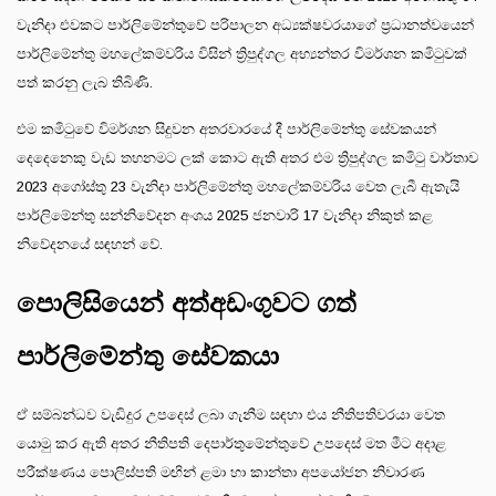
වැනිදා එවකට පාර්ලිමේන්තුවේ පරිපාලන අධ්‍යක්ෂවරයාගේ ප්‍රධානත්වයෙන්
පාර්ලිමේන්තු මහලේකම්වරිය විසින් ත්‍රිපුද්ගල අභ්‍යන්තර විමර්ශන කමිටුවක්
පත් කරනු ලැබ තිබිණි.
එම කමිටුවේ විමර්ශන සිදුවන අතරවාරයේ දී පාර්ලිමේන්තු සේවකයන්
දෙදෙනෙකු වැඩ තහනමට ලක් කොට ඇති අතර එම ත්‍රිපුද්ගල කමිටු වාර්තාව
2023 අගෝස්තු 23 වැනිදා පාර්ලිමේන්තු මහලේකම්වරිය වෙත ලැබී ඇතැයි
පාර්ලිමේන්තු සන්නිවේදන අංශය 2025 ජනවාරි 17 වැනිදා නිකුත් කළ
නිවේදනයේ සඳහන් වේ.
පොලිසියෙන් අත්අඩංගුවට ගත්
පාර්ලිමේන්තු සේවකයා
ඒ සම්බන්ධව වැඩිදුර උපදෙස් ලබා ගැනීම සඳහා එය නීතිපතිවරයා වෙත
යොමු කර ඇති අතර නීතිපති දෙපාර්තුමේන්තුවේ උපදෙස් මත මීට අදාළ
පරීක්ෂණය පොලිස්පති මඟින් ළමා හා කාන්තා අපයෝජන නිවාරණ