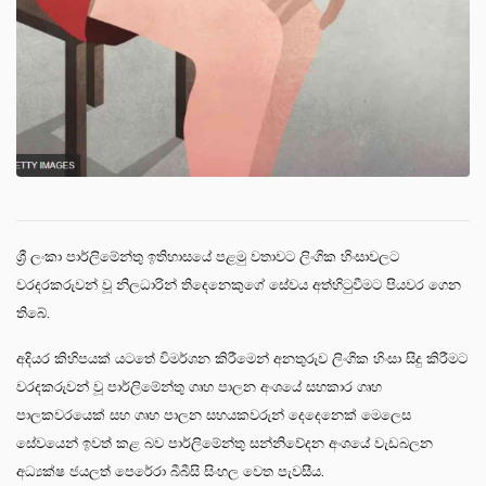
ශ්‍රී ලංකා පාර්ලිමේන්තු ඉතිහාසයේ පළමු වතාවට ලිංගික හිංසාවලට
වරදරකරුවන් වූ නිලධාරින් තිදෙනෙකුගේ සේවය අත්හිටුවීමට පියවර ගෙන
තිබේ.
අදියර කිහිපයක් යටතේ විමර්ශන කිරීමෙන් අනතුරුව ලිංගික හිංසා සිදු කිරීමට
වරදකරුවන් වූ පාර්ලිමේන්තු ගෘහ පාලන අංශයේ සහකාර ගෘහ
පාලකවරයෙක් සහ ගෘහ පාලන සහයකවරුන් දෙදෙනෙක් මෙලෙස
සේවයෙන් ඉවත් කළ බව පාර්ලිමේන්තු සන්නිවේදන අංශයේ වැඩබලන
අධ්‍යක්ෂ ජයලත් පෙරේරා බීබීසි සිංහල වෙත පැවසීය.