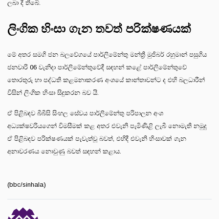
ලබා දී තිබේ.
ලිංගික හිංසා ගැන තවත් පරික්ෂණයක්
මේ අතර සමගි ජන බලවේගයේ පාර්ලිමේන්තු මන්ත්‍රී මුජිබර් රහුමාන් පසුගිය
ජනවාරි 06 වැනිදා පාර්ලිමේන්තුවේදී සඳහන් කළේ පාර්ලිමේන්තුවේ
තොරතුරු හා පද්ධති කළමනාකරණ අංශයේ කාන්තාවන්ට ද එහි බලධාරීන්
විසින් ලිංගික හිංසා සිදුකරන බව යි.
ඒ පිළිබඳව බීබීසි සිංහල සේවය පාර්ලිමේන්තු පරිපාලන අංශ
අධ්‍යක්ෂවරියගෙන් විමසීමක් කළ අතර එවැනි පැමිණිළි ලැබී නොමැති නමුදු
ඒ පිළිබඳව පරික්ෂණයක් පැවැත්වූ බවත්, එහිදී එවැනි හිංසාවක් ගැන
අනාවරණය නොවුණු බවත් සඳහන් කළාය.
(bbc/sinhala)