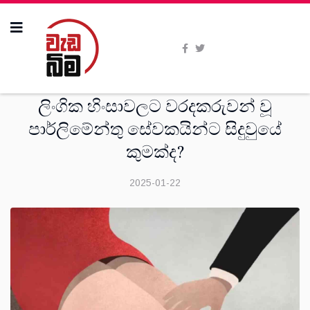
විශේෂාංග
ලිංගික හිංසාවලට වරදකරුවන් වූ
පාර්ලිමේන්තු සේවකයින්ට සිදුවුයේ
කුමක්ද?
2025-01-22