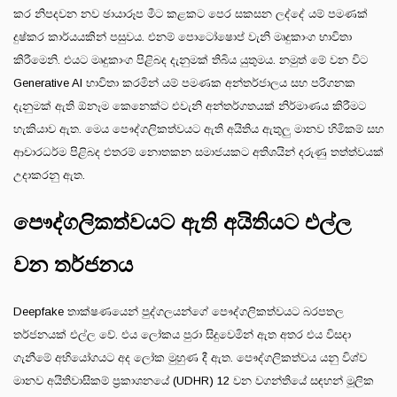
කර නිපදවන නව ඡායාරූප මීට කළකට පෙර සකසන ලද්දේ යම් පමණක්
දුෂ්කර කාර්යයකින් පසුවය. එනම් පොටෝෂොප් වැනි මෘදුකාංග භාවිතා
කිරීමෙනි. එයට මෘදුකාංග පිළිබද දැනුමක් තිබිය යුතුමය. නමුත් මේ වන විට
Generative AI භාවිතා කරමින් යම් පමණක අන්තර්ජාලය සහ පරිගනක
දැනුමක් ඇති ඕනෑම කෙනෙක්ට එවැනි අන්තර්ගතයක් නිර්මාණය කිරීමට
හැකියාව ඇත. මෙය පෞද්ගලිකත්වයට ඇති අයිතිය ඇතුලු මානව හිමිකම් සහ
ආචාරධර්ම පිළිබද එතරම් නොතකන සමාජයකට අතිශයින් දරුණු තත්ත්වයක්
උදාකරනු ඇත.
පෞද්ගලිකත්වයට ඇති අයිතියට එල්ල
වන තර්ජනය
Deepfake තාක්ෂණයෙන් පුද්ගලයන්ගේ පෞද්ගලිකත්වයට බරපතල
තර්ජනයක් එල්ල වේ. එය ලෝකය පුරා සිදුවෙමින් ඇත අතර එය විසදා
ගැනීමේ අභියෝගයට අද ලෝක මුහුණ දී ඇත. පෞද්ගලිකත්වය යනු විශ්ව
මානව අයිතිවාසිකම් ප්‍රකාශනයේ (UDHR) 12 වන වගන්තියේ සඳහන් මූලික