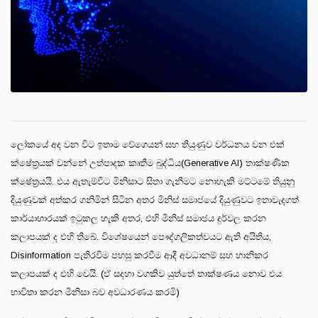
ලෝකයේ අද වන විට ඉතාම වේගෙයන් සහ තියුණුව වර්ධනය වන එක්
ක්ෂේත්‍රයක් වන්නේ උත්පාදක කෘතීම බුද්ධිය(Generative AI) තාක්ෂණික
ක්ෂේත්‍රයයි. එය ඇතැම්විට මිනිසාට සිතා ගැනීමට නොහැකි මට්ටමේ තියුනු
දියුණුවක් අත්කර ගනිමින් සිටින අතර මිනිස් සමාජයේ දියුණුවට ඉතාවැදගත්
කාර්යාභාරයක් ඉටුකල හැකි අතර, එහි මිනිස් සමාජය දුර්වල කරන
කලාපයක් ද එහි තිබේ. විශේෂයෙන් පෞද්ගලිකත්වයට ඇති අයිතිය,
Disinformation පැතිරවීම පහසු කරවීම ආදී අවධානම් සහ හානිකර
කලාපයක් ද එහි වෙයි. (ඒ සදහා වගකිව යුත්තේ තාක්ෂණය නොව එය
භාවිතා කරන මිනිසා බව අවධාරණය කරමි)