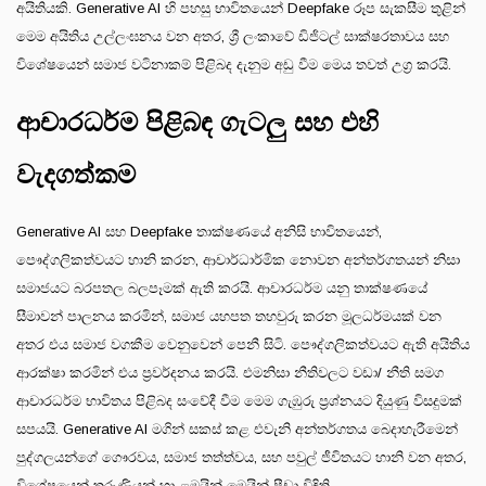
අයිතියකි. Generative AI හි පහසු භාවිතයෙන් Deepfake රූප සැකසීම තුළින්
මෙම අයිතිය උල්ලංඝනය වන අතර, ශ්‍රී ලංකාවේ ඩිජිටල් සාක්ෂරතාවය සහ
විශේෂයෙන් සමාජ වටිනාකම් පිළිබද දැනුම අඩු වීම මෙය තවත් උග්‍ර කරයි.
ආචාරධර්ම පිළිබඳ ගැටලු සහ එහි
වැදගත්කම
Generative AI සහ Deepfake තාක්ෂණයේ අනිසි භාවිතයෙන්,
පෞද්ගලිකත්වයට හානි කරන, ආචාර්ධාර්මික නොවන අන්තර්ගතයන් නිසා
සමාජයට බරපතල බලපෑමක් ඇති කරයි. ආචාරධර්ම යනු තාක්ෂණයේ
සීමාවන් පාලනය කරමින්, සමාජ යහපත තහවුරු කරන මූලධර්මයක් වන
අතර එය සමාජ වගකීම වෙනුවෙන් පෙනී සිටි. පෞද්ගලිකත්වයට ඇති අයිතිය
ආරක්ෂා කරමින් එය ප්‍රවර්දනය කරයි. එමනිසා නීතිවලට වඩා/ නීති සමග
ආචාරධර්ම භාවිතය පිළිබද සංවේදී වීම මෙම ගැඹුරු ප්‍රශ්නයට දියුණු විසදුමක්
සපයයි. Generative AI මගින් සකස් කළ එවැනි අන්තර්ගතය බෙදාහැරීමෙන්
පුද්ගලයන්ගේ ගෞරවය, සමාජ තත්ත්වය, සහ පවුල් ජීවිතයට හානි වන අතර,
විශේෂයෙන් තරුණියන් හා ළමයින් මෙයින් පීඩා විඳිති.