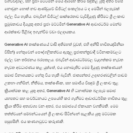
විශ්වවිද්‍යාල, සහ ප්‍රජා මට්ටමින් මෙය ආරම්භ කිරීම සිදුකළ යුතු අතර එසේ
නොවුන හොත් නව ආණ්ඩුවේ ඩිජිටල් සංකල්පය ට ද මෙයින් බලපෑමක්
එල්ල විය හැකිය. එබැවින් ඩිජිටල් සාක්ෂරතාව වැඩිදියුණු කිරීමට ශ්‍රී ලංකාව
ප්‍රමුඛතාවය දියයුතු අතර ප්‍රජා මට්ටමින් Generative AI ආචාරධර්ම මෙන්ම
ආරක්ෂාව පිළිබද ඉගැන්වීම වඩා ඵලදායකය.
Generative AI තාක්ෂණයේ වාසි අතිමහත් වුවත්, එහි අනිසි භාවිතය(මිනිසා
විසින්) හේතුවෙන් පෞද්ගලිකත්වය ඇතුලු ප්‍රජාතන්ත්‍රවාදී වටිනාකම්වලට
එල්ල වන තර්ජනය බරපතලය. එබැවින් ආචාරධර්මවල වැදගත්කම නැවත
නැවත අවධාරණය කළ යුත්තේ, එය නොමැතිව මෙම දියුණු තාක්ෂණයන්
සමාජ විනාශයකට හේතු විය හැකි බැවිනි. ජාත්‍යන්තර උදාහරණවලින් පාඩම්
උකහා ගනිමින්, නීතිමය, තාක්ෂණික, සහ සමාජීය විසඳුම් ශ්‍රී ලංකාව තුළ
ක්‍රියාත්මක කළ යුතු අතර, Generative AI හි ධනාත්මක බලපෑම සමාජ
යහපතට සහ සංවර්ධනයට උපයෝගී කර ගැනීමට ආචාරධර්මික භාවිතය තුළ
ක්‍රියා කිරීම අත්‍යවශ්‍ය වන අතර, එය සමාජයේ ඒකායන වගකීමකි. මෙම
තත්ත්වයන් සම්බන්ධයෙන් ශ්‍රී ලංකාව සිටින්නේ සැලකිය යුතු මට්ටමක
පසුපසිනි. එය කණගාටුවට කරුණකි.