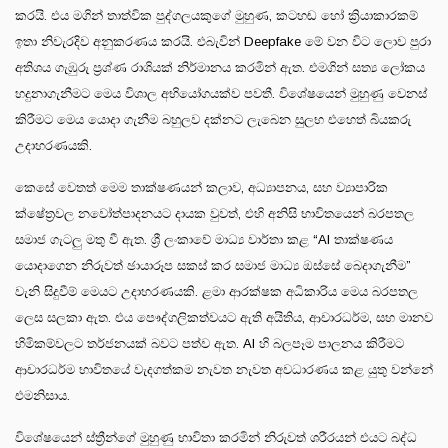
කරයි. එය මගින් තාත්වික පුද්ගලයකුගේ මුහුණ, කටහඬ හෝ ක්‍රියාකාරකම්
ඉතා නිවැරදිව අනුකරණය කරයි. එබැවින් Deepfake මේ වන විට ලොව පුරා
අතිශය ගැඹුරු ප්‍රශ්ණ රාශියක් නිර්මානය කරමින් ඇත. එමගින් සත්‍ය ලෝකය
හදුනාගැනීමට මෙය විශාල අභියෝගයක්ව පවතී. විශේෂයෙන් මුහුණු වෙනස්
කිරීමට මෙය යොදා ගැනීම බහුලව දක්නට ලැබෙන සුලභ එහෙත් බියකරු
උදාහරණයකි.
කෙසේ වෙතත් මෙම තාක්ෂණයන් කලාව, අධ්‍යාපනය, සහ ව්‍යාපාරික
ක්ෂේත්‍රවල නවෝත්පාදනයට දායක වුවත්, එහි අනිසි භාවිතයෙන් බරපතල
සමාජ ගැටලු මතු වී ඇත. ශ්‍රී ලංකාවේ මාධ්‍ය වාර්තා කළ “AI තාක්ෂණය
යොදාගෙන නිරුවත් ඡායාරූප සකස් කර සමාජ මාධ්‍ය ඔස්සේ බෙදාගැනීම”
වැනි සිදුවීම් මෙයට උදාහරණයකි. ළමා ආරක්ෂක අධිකාරිය මෙය බරපතල
ලෙස සලකා ඇත. එය පෞද්ගලිකත්වයට ඇති අයිතිය, ආචාරධර්ම, සහ මානව
හිමිකම්වලට තර්ජනයක් බවට පත්ව ඇත. AI හි බලපෑම පාලනය කිරීමට
ආචාරධර්ම භාවිතයේ වැදගත්කම නැවත නැවත අවධාරණය කළ යුතු වන්නේ
එමනිසාය.
විශේෂයෙන් ස්ත්‍රීන්ගේ මුහුණු භාවිතා කරමින් නිරුවත් ශරීරයන් එයට බද්ධ