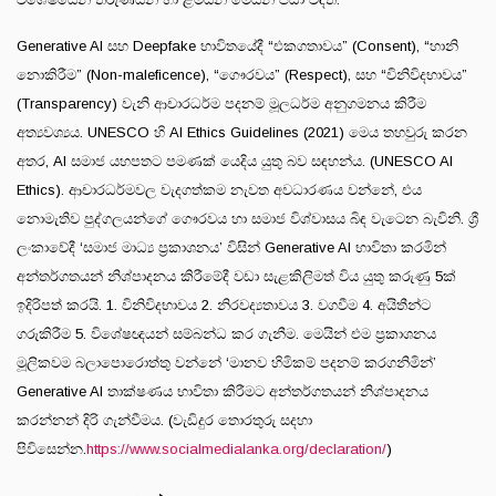
Generative AI සහ Deepfake භාවිතයේදී “එකගතාවය” (Consent), “හානි
නොකිරීම” (Non-maleficence), “ගෞරවය” (Respect), සහ “විනිවිදභාවය”
(Transparency) වැනි ආචාරධර්ම පදනම් මූලධර්ම අනුගමනය කිරීම
අත්‍යවශ්‍යය. UNESCO හි AI Ethics Guidelines (2021) මෙය තහවුරු කරන
අතර, AI සමාජ යහපතට පමණක් යෙදිය යුතු බව සඳහන්ය. (UNESCO AI
Ethics). ආචාරධර්මවල වැදගත්කම නැවත අවධාරණය වන්නේ, එය
නොමැතිව පුද්ගලයන්ගේ ගෞරවය හා සමාජ විශ්වාසය බිඳ වැටෙන බැවිනි. ශ්‍රී
ලංකාවේදී ‘සමාජ මාධ්‍ය ප්‍රකාශනය’ විසින් Generative AI භාවිතා කරමින්
අන්තර්ගතයන් නිශ්පාදනය කිරීමේදී වඩා සැළකිලිමත් විය යුතු කරුණු 5ක්
ඉදිරිපත් කරයි. 1. විනිවිදභාවය 2. නිරවද්‍යතාවය 3. වගවීම 4. අයිතීන්ට
ගරුකිරීම 5. විශේෂඥයන් සම්බන්ධ කර ගැනීම. මෙයින් එම ප්‍රකාශනය
මූලිකවම බලාපොරොත්තු වන්නේ ‘මානව හිමිකම් පදනම් කරගනිමින්’
Generative AI තාක්ෂණය භාවිතා කිරීමට අන්තර්ගතයන් නිශ්පාදනය
කරන්නන් දිරි ගැන්වීමය. (වැඩිදුර තොරතුරු සදහා
පිවිසෙන්න.
https://www.socialmedialanka.org/declaration/
)