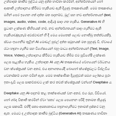
උත්පාදක කෘතීම බුද්ධිය යනු දත්ත භාවිතා කරමින්, අන්තර්ගතයන් හෝ
ආකෘති උත්පාදනය කිරීමට හැකියාව ඇති දියුණු තාක්‍ෂණයකි. මෙම තාක්‍ෂණය
මගින් පෙර ඉගෙන ගත් දත්ත මත පදනම්ව, මුල් සහ නව අන්තර්ගතයන් (text,
images, audio, video, code, ආදිය) සාදා ගත හැකිය. Generative AI හි
ප්‍රධාන ලක්ෂණ කිහිපයක් නම්, නව අන්තර්ගතයන් සාදා ගැනීමට ඇති
හැකියාව(ඇතැම් අවස්ථාවන් හී දී මෙය මෙතෙක් ලොව නොතිබූ තත්ත්වයකි),
ස්වයං-ඉගෙනීම තුළින් AI මොඩල් පුළුල් දත්ත සමූහයක් මත පුහුණු වී, ඒවායේ
රටා හඳුනා ගැනීම සහ විශේෂයෙන් බහු-මාධ්‍ය අන්තර්ගතයන් (Text, Image,
Voice, Video) උත්පාදනය කිරීමට හැකියාව තිබීම එම සුවිශේෂී ලක්ෂණ
ලෙස සැළකිය හැකිය. උත්පාදක AI යනු AI තාක්‍ෂණයේ වේගයෙන් වර්ධනය
වන ක්ෂේත්‍රයක් වන අතර, එය අනාගතයේදී බොහෝ ක්ෂේත්‍රවලට විප්ලවීය
වෙනස්කම් ගෙන එමින් ඇත. මෙම තාක්ෂණික දියුණුවත් සමග ලෝකය පුරා
ඉතා දැඩි ලෙස සාකච්ඡාවට ලක් කර තවත් ක්ෂේත්‍රයක් වන්නේ Deepfake ය.
Deepfake යනු AI-පදනම් කළ තාක්ෂණයක් වන අතර, එය රූප, වීඩියෝ,
හෝ ශබ්ද විකෘති කරමින් ඒවා ‘සත්‍ය’ ලෙස පෙනෙන පරිදි ඉතාමත තියුණු
ලෙස සකසයි. එහිදී සත්‍ය-අසත්‍යතාවය හදුනාගැනිමට ඉතාමත් දුෂ්කර වනු
ඇත. මෙයට ද උත්පාදක කෘතීම බුද්ධිය (Generative AI) තාක්‍ෂණය භාවිතා