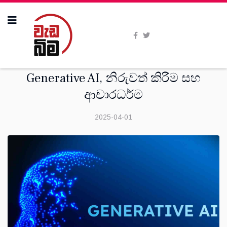
විශේෂාංග
Generative AI, නිරුවත් කිරීම සහ
ආචාරධර්ම
2025-04-01