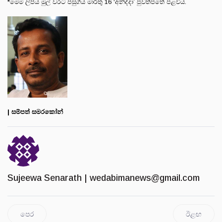
*මෙම ලිපිය මුල් වරට පසුගිය මාර්තු 16 ‘අනිද්දා’ පුවත්පතේ පළවිය.
| සම්පත් සමරකෝන්
Sujeewa Senarath |
wedabimanews@gmail.com
පෙර
ඊළඟ