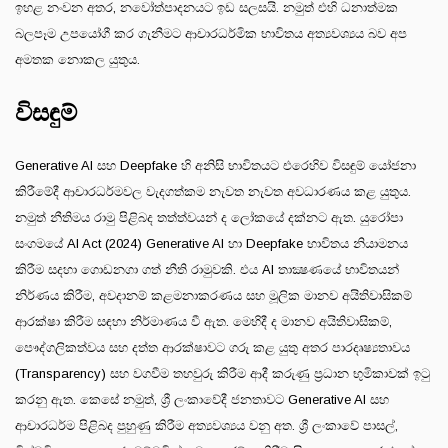
ඉහළ නංවන අතර, නවෝත්පාදනයට ඉඩ සලසයි. නමුත් එහි ධනාත්මක
බලපෑම උපයෝගී කර ගැනීමට ආචාරධර්මික භාවිතය අත්‍යවශ්‍යය බව අප
අමතක නොකල යුතුය.
විසඳුම්
Generative AI සහ Deepfake හි අනිසි භාවිතයට එරෙහිව විසඳුම් යෝජනා
කිරීමේදී ආචාරධර්මවල වැදගත්කම නැවත නැවත අවධාරණය කළ යුතුය.
නමුත් නීතිමය රාමු පිළිබද තත්ත්වයන් ද ලෝකයේ දක්නට ඇත. යුරෝපා
සංගමයේ AI Act (2024) Generative AI හා Deepfake භාවිතය නියාමනය
කිරීම සදහා ගොඩනගා ගත් නීති රාමුවකි. එය AI තාක්‍ෂණයේ භාවිතයන්
නිර්ණය කිරීම, අවදානම් කළමනාකරණය සහ මූලික මානව අයිතිවාසිකම්
ආරක්ෂා කිරීම සඳහා නිර්මාණය වී ඇත. මෙහිදී ද මානව අයිතිවාසිකම්,
පෞද්ගලිකත්වය සහ දත්ත ආරක්ෂාවට ගරු කළ යුතු අතර පාරදෘෂ්‍යතාවය
(Transparency) සහ වගවීම තහවුරු කිරීම ආදී කරුණු ප්‍රධාන භුමිකාවක් ඉටු
කරනු ඇත. කෙසේ නමුත්, ශ්‍රී ලංකාවේදී ජනතාවට Generative AI සහ
ආචාරධර්ම පිළිබද පුහුණු කිරීම අත්‍යවශ්‍යය වනු අත. ශ්‍රී ලංකාවේ පාසල්,