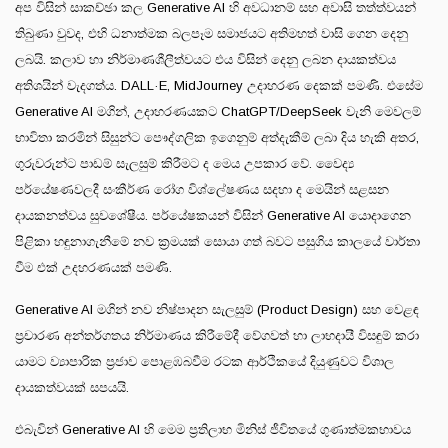
අප විසින් සාකච්ඡා කල Generative AI හි අවධානම් සහ අවාසි තත්ත්වයන්
තිබුණා වුවද, එහි ධනාත්මක බලපෑම සමාජයට අතිමහත් වාසි ගෙන දෙනු
ලබයි. කලාව හා නිර්මාණශීලීත්වයට එය විසින් දෙනු ලබන දායකත්වය
අතිශයින් වැදගත්ය. DALL·E, MidJourney උදාහරණ දෙකක් පමණි. එසේම
Generative AI මගින්, උදාහරණයකට ChatGPT/DeepSeek වැනි මෙවලම්
භාවිතා කරමින් සිසුන්ට පෞද්ගලික ඉගෙනුම් අත්දැකීම් ලබා දිය හැකි අතර,
ගුරුවරුන්ට පාඩම් සැලසුම් කිරීමට ද මෙය උපකාර වේ. වෛද්‍ය
පර්යේෂණවලදී සංකීර්ණ රෝග විශ්ලේෂණය සදහා ද මෙයින් සළසන
දායකනත්වය සුවශේෂීය. පර්යේෂකයන් විසින් Generative AI යොදාගෙන
පිළිකා හඳුනාගැනීමේ නව ක්‍රමයක් සොයා ගත් බවට පසුගිය කාලයේ වාර්තා
වීම එක් උදහරණයක් පමණි.
Generative AI මගින් නව නිෂ්පාදන සැලසුම් (Product Design) සහ වෙළඳ
ප්‍රචාරණ අන්තර්ගතය නිර්මාණය කිරීමේදී වේගවත් හා ලාභදායී විසඳුම් කරා
යාමට ව්‍යාපාරික ප්‍රජාව පොළඹබවීම රටක ආර්ථිකයේ දියුණුවට විශාල
දායකත්වයක් සපයයි.
එබැවින් Generative AI හි මෙම ප්‍රතිලාභ මිනිස් ජීවිතයේ ගුණාත්මකභාවය