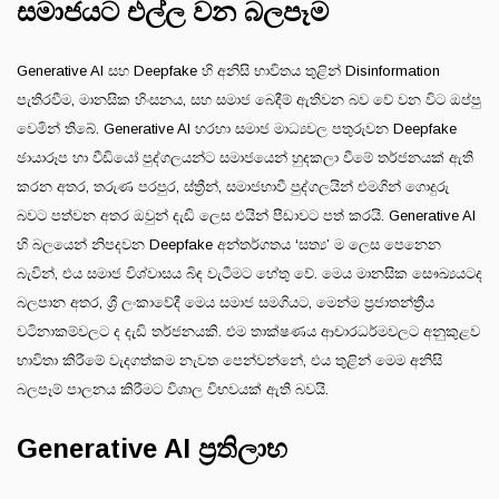
සමාජයට එල්ල වන බලපෑම
Generative AI සහ Deepfake හි අනිසි භාවිතය තුළින් Disinformation
පැතිරවීම, මානසික හිංසනය, සහ සමාජ බෙදීම් ඇතිවන බව වේ වන විට ඔප්පු
වෙමින් තිබේ. Generative AI හරහා සමාජ මාධ්‍යවල පතුරුවන Deepfake
ඡායාරූප හා වීඩියෝ පුද්ගලයන්ට සමාජයෙන් හුදකලා වීමේ තර්ජනයක් ඇති
කරන අතර, තරුණ පරපුර, ස්ත්‍රීන්, සමාජභාවී පුද්ගලයින් එමගින් ගොදුරු
බවට පත්වන අතර ඔවුන් දැඩි ලෙස එයින් පීඩාවට පත් කරයි. Generative AI
හි බලයෙන් නිපදවන Deepfake අන්තර්ගතය ‘සත්‍ය’ ම ලෙස පෙනෙන
බැවින්, එය සමාජ විශ්වාසය බිඳ වැටීමට හේතු වේ. මෙය මානසික සෞඛ්‍යයටද
බලපාන අතර, ශ්‍රී ලංකාවේදී මෙය සමාජ සමගියට, මෙන්ම ප්‍රජාතන්ත්‍රීය
වටිනාකම්වලට ද දැඩි තර්ජනයකි. එම තාක්ෂණය ආචාරධර්මවලට අනුකුළව
භාවිතා කිරීමේ වැදගත්කම නැවත පෙන්වන්නේ, එය තුළින් මෙම අනිසි
බලපෑම් පාලනය කිරීමට විශාල විභවයක් ඇති බවයි.
Generative AI ප්‍රතිලාභ