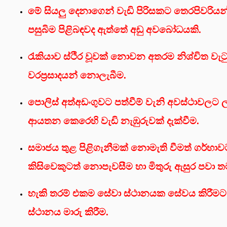
මේ සියලු දෙනාගෙන් වැඩි පිරිසකට තෙරපිවරියන්
පසුබිම පිළිබඳවද ඇත්තේ අඩු අවබෝධයකි.
රැකියාව ස්ථිර වූවක් නොවන අතරම නිශ්චිත වැටු
වරප්‍රසාදයන් නොලැබීම.
පොලිස් අත්අඩංගුවට පත්වීම් වැනි අවස්ථාවල
ආයතන කෙරෙහි වැඩි නැඹුරුවක් දැක්වීම.
සමාජය තුළ පිළිගැනීමක් නොමැති වීමත් ගර්හාව
කිසිවෙකුටත් නොපැවසීම හා මිතුරු ඇසුර පවා ත
හැකි තරම් එකම සේවා ස්ථානයක සේවය කිරීමට උ
ස්ථානය මාරු කිරීම.