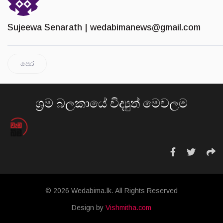
Sujeewa Senarath |
wedabimanews@gmail.com
පෙර
ශ්‍රම බලකායේ විද්‍යුත් මෙවලම
© 2026 Wedabima.lk. All Rights Reserved
Design by
Vishmitha.com