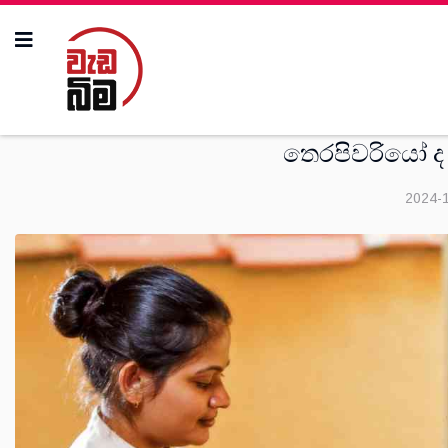
දුක්ගැ
තෙරපිවරියෝ ද 
2024-