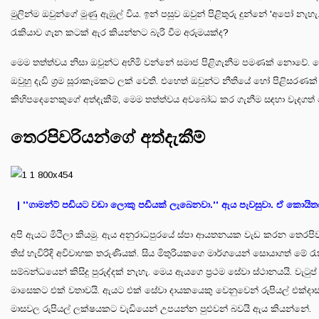
මුලින්ම ඔවුන්ගේ මූණු ඇඹුල් විය. ඉන් පසුව ඔවුන් පිළිතුරු දුන්නේ 'අපෝ
රැකියාව ගැන කටක් ඇර කියන්නට බැරි වීම අරුමයක්ද?
මෙම තත්ත්වය නිසා ඔවුන්ට අහිමි වන්නේ සමාජ පිළිගැනීම පමණක් නොවේ. සෙ
ඔවුහු දැඩි ශ්‍රම සූරාකෑමකට ලක් වෙති. එහෙත් ඔවුන්ට නීතියේ හෝ පිළ
කිහිපදෙනෙකුගේ අත්දැකීම්, මෙම තත්ත්වය අවබෝධ කර ගැනීම සඳහා වැදගත් 
තෙරපිවරියන්ගේ අත්දැකීම්
| ''ගාමන්ට් පඩියට වඩා ලොකු පඩියක් ලැබෙනවා.'' ඇය පැවසුවා. ඒ කොයිත
අපි ඇයට මිථිලා කියමු. ඇය අනුරාධපුරයේ ස්පා ආයතනයක වැඩ කරන තෙරපිවරිය
තිස් හැවිරිදි අවිවාහක තරුණියක්. සිය මිතුරියකගෙ මාර්ගයෙන් සොයාගත් ම
සම්බන්ධයෙන් කිසිදු පුරුද්දක් නැහැ. මෙය ඇයගෙ ප්‍රථම සේවා ස්ථානයයි. වැට
මාසෙකට එක් වතාවයි. ඇයට එක් සේවා දායකයෙකු වෙනුවෙන් රුපියල් එක්ද
මාසවල රුපියල් ලක්ෂයකට වැඩියෙන් උපයන්න පුළුවන් බවයි ඇය කියන්නේ.