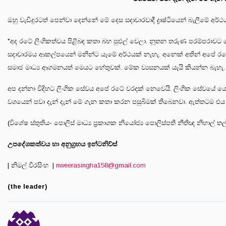
ඔහු වැඩිදුරටත් පෙන්වා දෙන්නේ මේ දෙස සදාචාරවාදී ද්‍රෘෂ්ටියෙන් බැලීමේ 
"අද රටේ ලිංගිකත්වය පිළිබඳ කතා බහ පුළුල් වෙලා. නූතන තරුණ පරම්පරාවට මේ
සදාචාරමය ආකල්පයෙන් මනින්ට යෑමේ අර්ථයක් නැහැ. අනෙක් අතින් අපේ රටේ වුව
සමාජ මාධ්‍ය ආගමනයත් මෙයට හේතුවක්. මේක ව්‍යසනයක් යැයි කියන්න බැහැ. 
අප දන්නා විදිහට ලිංගික සේවය අපේ රටේ වරදක් නෙවෙයි. ලිංගික සේවයේ යෙ
වශයෙන් පවා දැන් දැන් මේ ගැන කතා කරන පසුබිමක් තිබෙනවා. ඇත්තටම එය සං
(විශේෂ ස්තුතිය- පොලිස් මාධ්‍ය ප්‍රකාශක නියෝජ්‍ය පොලිස්පති නීතිඥ නිහාල් ත
උපදේශකත්වය හා අනුග්‍රහය ඉන්ටනිව්ස්
| නිමල් වීරසිංහ |
nweerasingha158@gmail.com
(the leader)