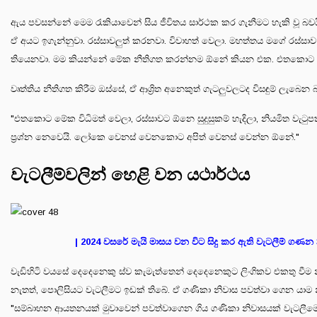
ඇය පවසන්නේ මෙම රැකියාවෙන් සිය ජීවිතය සාර්ථක කර ගැනීමට හැකි වූ බවය
ඒ අයට ඉගැන්නුවා. රස්සාවලුත් කරනවා. විවාහත් වෙලා. මහත්තය මගේ රස්සාව
තියෙනවා. මම කියන්නේ මේක නීතිගත කරන්නම ඕනේ කියන එක. එතකොට කැම
වෘත්තිය නීතිගත කිරීම ඔස්සේ, ඒ ආශ්‍රිත අනෙකුත් ගැටලුවලටද විසඳුම් ලැබෙ
"එතකොට මේක විධිමත් වෙලා, රස්සාවට ඕනෙ සුදුසුකම් හැදිලා, නියමිත වැටු
ප්‍රශ්න නෙවෙයි. ලෝකෙ වෙනස් වෙනකොට අපිත් වෙනස් වෙන්න ඕනේ."
වැටලීම්වලින් හෙළි වන යථාර්ථය
| 2024 වසරේ මැයි මාසය වන විට සිදු කර ඇති වැටලීම් ගණ
වැඩිහිටි වයසේ දෙදෙනෙකු ස්ව කැමැත්තෙන් දෙදෙනෙකුට ලිංගිකව එකතු වීම න
නැතත්, පොලිසියට වැටලීමට ඉඩක් තිබේ. ඒ ගණිකා නිවාස පවත්වා ගෙන යාම නී
"සම්බාහන ආයතනයක් මුවාවෙන් පවත්වාගෙන ගිය ගණිකා නිවාසයක් වැටලීමෙන්