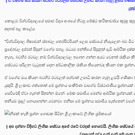
| ඒ වගේම ඔය කියන බටහිර රටවලත් පශ්චාත් උපාධි කරන ගෑනු ළමයි ගණි
යුතු
කොළඹ විශ්වවිද්‍යාලයේ සමාජ විද්‍යා අංශයේ හිටපු ජේෂ්ඨ කථිකාචාර්ය කුමුදු 
අදහස් පළ කළේය.
"විශ්වවිද්‍යාල ශිෂ්‍යාවන් ස්පාවල තෙරපිවරියන් ලෙස සේවයේ නියැලෙන බව මීට කල
ප්‍රදේශවල දුප්පත් සිසුන් වගේම පහළ මධ්‍යම පන්තියේ සිසුනුත් දැඩි ආර්ථික 
නැහැ. බටහිර රටවල නම් විශ්වවිද්‍යාලවල ඉගෙන ගන්න අයට වෙනත් රැකියා
සේවයට සරිලන වැටුපක් දෙන අර්ධකාලීක රැකියා තියෙනවද කියන එක ප්‍රශ්න
ඒ වගේම ඔය කියන බටහිර රටවලත් පශ්චාත් උපාධි කරන ගෑනු ළමයි ගණිකා
යුතුයි. ශ්‍රී ලංකාව ගත්තොත් මේ ප්‍රශ්නය සංකීර්ණ වාගේම විස්ථාරණීය ප්‍රශ්නය
සෙවීමේදී ඒවා ගැනත් සිතන්න ඕනේ. මේක සමාජීය මෙන්ම ආර්ථික ප්‍රශ්නයක
තනියම මුදල් හොයාගන්න වෙනවා. එනිසා මේ ප්‍රශ්නය සමාජීය පැත්තෙන් වග
| අප දන්නා විදිහට ලිංගික සේවය අපේ රටේ වරදක් නෙවෙයි. ලිංගික සේවයේ
වශයෙන් පවා දැන් දැන් මේ ගැන