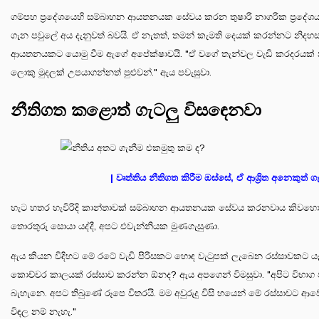
ගම්පහ ප්‍රදේශයෙහි සම්බාහන ආයතනයක සේවය කරන තුෂාරි නාගරික ප්‍රදේශය
ගැන පවුලේ අය දැනුවත් බවයි. ඒ නැතත්, තමන් කැමති දෙයක් කරන්නට නිද
ආයතනයකට යොමු වීම ඇගේ අපේක්ෂාවයි. "ඒ වගේ තැන්වල වැඩි කරදරයක් නැත
ලොකු මුදලක් උපයාගන්නත් පුළුවන්." ඇය පවැසුවා.
නීතිගත කළොත් ගැටලු විසඳෙනවා
| වෘත්තිය නීතිගත කිරීම ඔස්සේ, ඒ ආශ්‍රිත අනෙකුත
හැට හතර හැවිරිදි කාන්තාවක් සම්බාහන ආයතනයක සේවය කරනවාය කිවහොත් 
තොරතුරු සොයා යද්දී, අපට එවැන්නියක මුණගැසුණා.
ඇය කියන විදිහට මේ රටේ වැඩි පිරිසකට හොඳ වැටුපක් ලැබෙන රස්සාවකට යෑම 
කොච්චර කාලයක් රස්සාව කරන්න ඕනද? ඇය අපගෙන් විමසුවා. "අපිට විභාග 
බැහැනෙ. අපට තිබුණේ රූපෙ විතරයි. මම අවුරුදු විසි හයෙන් මේ රස්සාවට ආවේ.
විඳල නම් නැහැ."