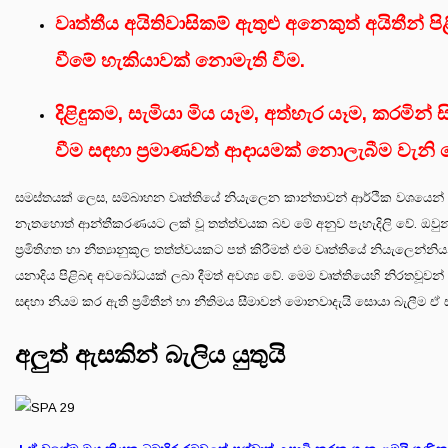
වෘත්තීය අයිතිවාසිකම් ඇතුළු අනෙකුත් අයිතීන්
වීමේ හැකියාවක් නොමැති වීම.
දිළිඳුකම, සැමියා මිය යෑම, අත්හැර යෑම, කරමින් 
වීම සඳහා ප්‍රමාණවත් ආදායමක් නොලැබීම වැනි හ
සමස්තයක් ලෙස, සම්බාහන වෘත්තියේ නියැලෙන කාන්තාවන් ආර්ථික වශයෙන් යම්
නැතහොත් ආන්තීකරණයට ලක් වූ තත්ත්වයක බව මේ අනුව පැහැදිලි වේ. ඔවුන්ට
ප්‍රමිතිගත හා නීත්‍යානුකූල තත්ත්වයකට පත් කිරීමත් එම වෘත්තියේ නියැලෙන්න
යනාදිය පිළිබඳ අවබෝධයක් ලබා දීමත් අවශ්‍ය වේ. මෙම වෘත්තියෙහි නිරතවූව
සඳහා නියම කර ඇති ප්‍රමිතීන් හා නීතිමය සීමාවන් මොනවාදැයි සොයා බැලීම ඒ
අලුත් ඇසකින් බැලිය යුතුයි