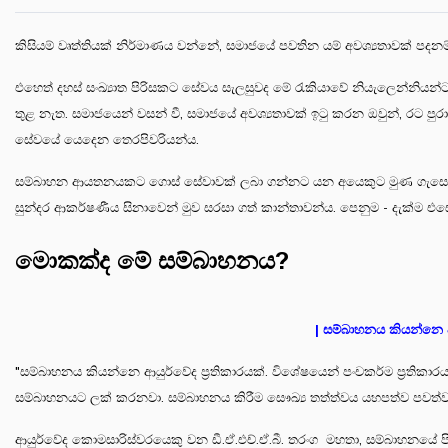
කිසියම් වෘත්තියක් නිර්මාණය වන්නේ, සමාජයේ පවතින යම් අවශ්‍යතාවක් පද
එහෙත් දහස් සංඛ්‍යාත පිරිසකට සේවය සැලසුවද මේ රැකියාවේ නියැලෙන්නියන
තුළ නැත. සමාජයෙන් වසන් වී, සමාජයේ අවශ්‍යතාවක් ඉටු කරන ඔවුන්, රට
සේවයේ යෙදෙන තෙරපිවරියන්ය.
සම්බාහන ආයතනයකට ගොස් සේවාවක් ලබා ගන්නට යන අයෙකුට මුණ ගැසෙන්නේ නව
සුන්දර ආකර්ෂණීය සිනාවෙන් මුව සරසා ගත් කාන්තාවන්ය. පෙනුම - දැක්ම එස
මොකක්ද මේ සම්බාහනය?
| සම්බාහනය කියන්නෙ ආය
"සම්බාහනය කියන්නෙ ආයුර්වේද ප්‍රතිකාරයක්‍. විශේෂයෙන් පංචකර්ම ප්‍රති
සම්බාහනයට ලක් කරනවා. සම්බාහනය කිරීම සෞඛ්‍ය තත්ත්වය යහපත්ව පවත්
ආයුර්වේද කොමසාරිස්වරයෙකු වන ඩී.ඒ.එච්.ඒ.බී. තරංග මහතා, සම්බාහනයේ පි