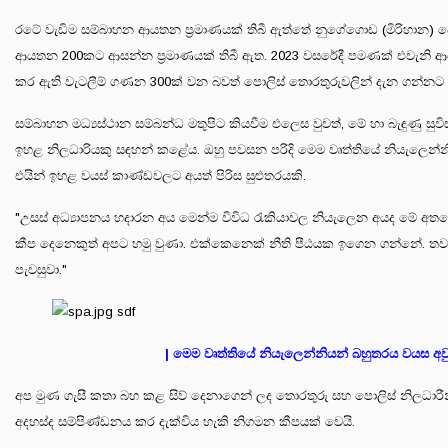
රටේ වැඩිම සම්බාහන ආයතන ප්‍රමාණයක් තිබී ඇත්තේ නුගේගොඩ (මිරිහාන) පො
ආයතන 200කට ආසන්න ප්‍රමාණයක් තිබී ඇත. 2023 වසරේදී පමණක් එවැනි ආයත
කර ඇති වැටලීම් ගණන 300ක් වන බවත් පොලිස් තොරතුරුවලින් දැන ගන්නට 
සම්බාහන මධ්‍යස්ථාන සම්බන්ධ මතුපිට කියවීම එලෙස වුවත්, මේ හා බැඳුණු 
ඉහළ නිලධාරියකු සඳහන් කළේය. ඔහු පවසන පරිදි මෙම වෘත්තියේ නියැලෙන්නිය
එයින් ඉහළ වයස් කාණ්ඩවලට අයත් පිරිස සුළුතරයකි.
"උසස් අධ්‍යාපනය හදාරන අය මෙන්ම විවිධ රැකියාවල නියැලෙන අයද මේ අතරේ 
කීප දෙනෙකුත් අපට හමු වුණා. එක්කෙනෙක් නීති පීඨයක ඉගෙන ගන්නේ. තවත් ශ
පැවසුවා."
| මෙම වෘත්තියේ නියැලෙන්නියන් බහුතරය වයස අවුර
අප මුණ ගැසී කතා බහ කළ සිව් දෙනාගෙන් ලද තොරතුරු සහ පොලිස් නිලධාරීන් 
අදහස්ද සම්පිණ්ඩනය කර දැක්විය හැකි නිගමන කීපයක් වෙයි.