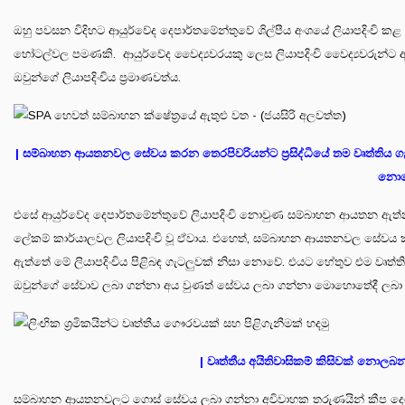
ඔහු පවසන විදිහට ආයුර්වේද දෙපාර්තමේන්තුවේ ශිල්පීය අංශයේ ලියාපදිංචි 
හෝටල්වල පමණකි. ආයුර්වේද වෛද්‍යවරයකු ලෙස ලියාපදිංචි වෛද්‍යවරුන්ට අ
ඔවුන්ගේ ලියාපදිංචිය ප්‍රමාණවත්ය.
| සම්බාහන ආයතනවල සේවය කරන තෙරපිවරියන්ට ප්‍රසිද්ධියේ තම වෘත්තිය ගැන
නොව
එසේ ආයුර්වේද දෙපාර්තමේන්තුවේ ලියාපදිංචි නොවුණ සම්බාහන ආයතන ඇත්නම
ලේකම් කාර්යාලවල ලියාපදිංචි වූ ඒවාය. එහෙත්, සම්බාහන ආයතනවල සේවය කර
ඇත්තේ මේ ලියාපදිංචිය පිළිබඳ ගැටලුවක් නිසා නොවේ. එයට හේතුව එම වෘත
ඔවුන්ගේ සේවාව ලබා ගන්නා අය වුණත් සේවය ලබා ගන්නා මොහොතේදී ලබා දෙ
| වෘත්තීය අයිතිවාසිකම් කිසිවක් නොලබන 
සම්බාහන ආයතනවලට ගොස් සේවය ලබා ගන්නා අවිවාහක තරුණයින් කීප දෙනෙක