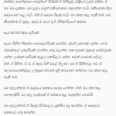
තාත්තා, සහෝදරයා—ඔවුන්ගේ ජීවිතත් ඒ බිහිසුණු රාත්‍රියේ උදුරා ගත්තා, ඒ
බව මම දැක්කා. මම දුටුවා ඔවුන් එකිනෙකාව බදාගන්න හැටි, එකිනෙකා දිහා
ආදරයෙන් බැලූ හැටි, ඒත් ඒ ආදරය බිඳුණු හැටි. මට කතා කළ හැකි නම්, මම
කියන්නම් ඒ මූසල, අදුරු රෑ මගේ පුංචි හිමිකාරියගේ කතාව.
ඇය තවමත් කුඩා දැරියක්.
ඇයට සිහින තිබුණා—වෛද්‍යවරියක් වෙන්න, ගුවන් යානයක යන්න, ගමේ
ඉස්කෝලේ ගුරුවරියක් වෙන්න, තරු බලන්න, එක දවසක මුහුදේ බෝට්ටුවක
යන්න. ලස්සන සාරියක් ඇදලා කෝවිලට යන්න. තවත් ගොඩක් දේවල්…
ඒත්, ඒ සිහින, ඒ රෑ, ඒ අඳුරු මිනී වළේ ගිලුණා. මම ඒ සිහිනවල බර, ඒ
බලාපොරොත්තුවල උණුසුම තවමත් ගුලි කරගෙන ඉන්නවා. මට කතා කළ
හැකි නම්,
මම ඉල්ලන්නම් ඒ ආදරයේ මතකය ආපහු ගේන්න. ඒත්, මට ඒක කළ
නොහැකියි. මට කළ හැක්කේ ඒ මතකය තුළ රැඳෙන්න පමණයි.
මම ඉල්ලන්නම් ඒ බිඳුණු ජීවිතවලට යුක්තිය ඉටු කරන්න, ඒ ආදරයේ
මතකයට ගරු කරන්න.