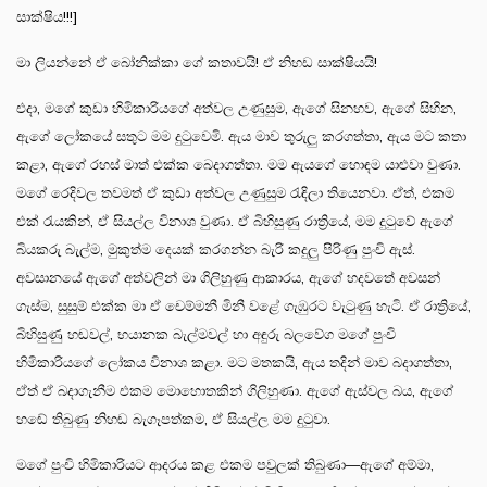
සාක්ෂිය!!!]
මා ලියන්නේ ඒ බෝනික්කා ගේ කතාවයි! ඒ නිහඩ සාක්ෂියයි!
එදා, මගේ කුඩා හිමිකාරියගේ අත්වල උණුසුම, ඇගේ සිනහව, ඇගේ සිහින,
ඇගේ ලෝකයේ සතුට මම දුටුවෙමි. ඇය මාව තුරුලු කරගත්තා, ඇය මට කතා
කළා, ඇගේ රහස් මාත් එක්ක බෙදාගත්තා. මම ඇයගේ හොඳම යාළුවා වුණා.
මගේ රෙදිවල තවමත් ඒ කුඩා අත්වල උණුසුම රැඳිලා තියෙනවා. ඒත්, එකම
එක් රැයකින්, ඒ සියල්ල විනාශ වුණා. ඒ බිහිසුණු රාත්‍රියේ, මම දුටුවේ ඇගේ
බියකරු බැල්ම, මුකුත්ම දෙයක් කරගන්න බැරි කදුලු පිරිණු පුංචි ඇස්.
අවසානයේ ඇගේ අත්වලින් මා ගිලිහුණු ආකාරය, ඇගේ හදවතේ අවසන්
ගැස්ම, සුසුම් එක්ක මා ඒ චෙම්මනී මිනී වළේ ගැඹුරට වැටුණු හැටි. ඒ රාත්‍රියේ,
බිහිසුණු හඬවල්, භයානක බැල්මවල් හා අඳුරු බලවේග මගේ පුංචි
හිමිකාරියගේ ලෝකය විනාශ කළා. මට මතකයි, ඇය තදින් මාව බදාගත්තා,
ඒත් ඒ බදාගැනීම එකම මොහොතකින් ගිලිහුණා. ඇගේ ඇස්වල බය, ඇගේ
හඬේ තිබුණු නිහඬ බැගෑපත්කම, ඒ සියල්ල මම දුටුවා.
මගේ පුංචි හිමිකාරියට ආදරය කළ‍ එකම පවුලක් තිබුණා—ඇගේ අම්මා,