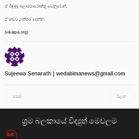
ඒ බිඳුණු බලාපොරොත්තු වෙනුවෙන්,
ඒ හඬට උත්තර දෙන්න.
(vikalpa.org)
Sujeewa Senarath |
wedabimanews@gmail.com
පෙර
ඊළඟ
ශ්‍රම බලකායේ විද්‍යුත් මෙවලම