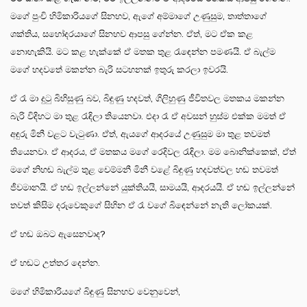
මගේ පුංචි හිමිකාරියගේ සිනහව, ඇගේ අම්මාගේ උණුසුම, තාත්තාගේ
ශක්තිය, සහෝදරයාගේ සිනහව ආපසු ගේන්න. ඒත්, මට ඒක කළ
නොහැකියි. මට කළ හැක්කේ ඒ මතක තුළ රැඳෙන්න පමණයි. ඒ බැල්ම
මගේ හදවතේ මකන්න බැරි සටහනක් ඉතුරු කරලා ඉවරයි.
ඒ රෑ මා දුටු බිහිසුණු බව, බිඳුණු හදවත්, ගිලිහුණු ජීවිතවල මතකය මකන්න
බැරි විදිහට මා තුළ රැඳිලා තියෙනවා. එදා රෑ ඒ අවසන් හුස්ම එක්ක මමත් ඒ
අඳුරු මිනී වළට වැටුණා. ඒත්, ඇයගේ ආදරයේ උණුසුම මා තුළ තවමත්
තියෙනවා. ඒ ආදරය, ඒ මතකය මගේ රෙදිවල රැඳිලා. මම බොනික්කෙක්, ඒත්
මගේ නිහඬ බැල්ම තුළ චෙම්මනී මිනී වළේ බිඳුණු හදවත්වල හඬ තවමත්
ජීවමානයි. ඒ හඬ ඉල්ලන්නේ යුක්තියයි, සාමයයි, ආදරයයි. ඒ හඬ ඉල්ලන්නේ
තවත් කිසිම දරුවෙකුගේ සිහින ඒ රෑ වගේ බිඳෙන්නේ නැති ලෝකයක්.
ඒ හඬ ඔබට ඇසෙනවාද?
ඒ හඬට උත්තර දෙන්න.
මගේ හිමිකාරියගේ බිඳුණු සිනහව වෙනුවෙන්,