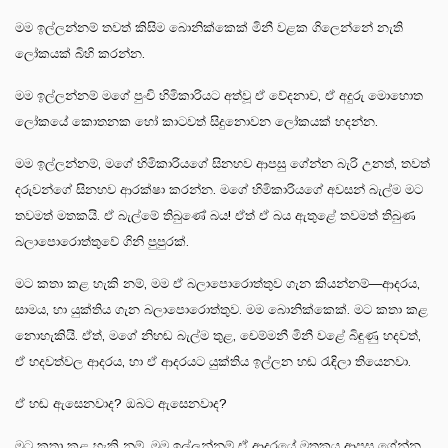
මම ඉල්ලන්නම් තවත් කිසිම බොනික්කෙක් මිනී වළක ගිලෙන්නේ නැති
ලෝකයක් බිහි කරන්න.
මම ඉල්ලන්නම් මගේ පුංචි හිමිකාරියට අත්වූ ඒ වේදනාව, ඒ අදුරු මොහොත
ලෝකයේ කොතනක හෝ කාටවත් සිදුනොවන ලෝකයක් හදන්න.
මම ඉල්ලන්නම්, මගේ හිමිකාරියගේ සිනහව ආපසු ගේන්න බැරි උනත්, තවත්
දරුවන්ගේ සිනහව ආරක්ෂා කරන්න. මගේ හිමිකාරියගේ අවසන් බැල්ම මට
තවමත් මතකයි. ඒ බැල්මේ තිබුණේ බය! ඒත් ඒ බය ඇතුළේ තවමත් තිබුණ
බලාපොරොත්තුවේ ගිනි පුපුරක්.
මට කතා කළ හැකි නම්, මම ඒ බලාපොරොත්තුව ගැන කියන්නම්—ආදරය,
සාමය, හා යුක්තිය ගැන බලාපොරොත්තුව. මම බොනික්කෙක්. මට කතා කළ
නොහැකියි. ඒත්, මගේ නිහඬ බැල්ම තුළ, චෙම්මනී මිනී වළේ බිඳුණු හදවත්,
ඒ හදවත්වල ආදරය, හා ඒ ආදරයට යුක්තිය ඉල්ලන හඬ රැඳිලා තියෙනවා.
ඒ හඬ ඇසෙනවාද? ඔබට ඇසෙනවාද?
මට කතා කළ හැකි නම්, මම ඉල්ලන්නම් ඒ ආදරයේ මතකය ආපසු ගේන්න.