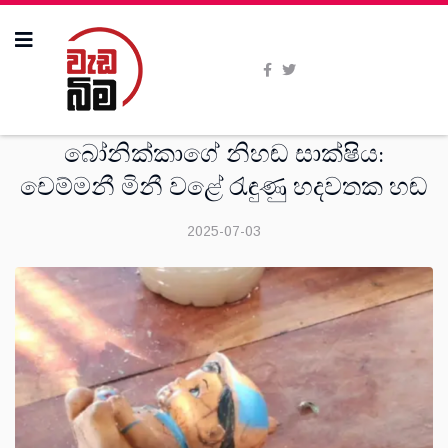
දුක්ගැනවිලි
බෝනික්කාගේ නිහඬ සාක්ෂිය:
චෙම්මනී මිනී වළේ රැඳුණු හදවතක හඬ
2025-07-03