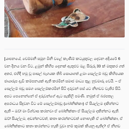
[යාපනයේ, චෙම්මනී සමූහ මිනී වළේ කැණීම් කටයුතුවල දෙවන අදියරේ 6
වන දිනය වන විට, ළමුන් කිහිප දෙනක් ඇතුළුව මළ සිරුරු 33 ක් මතුකර ගත්
අතර, එහිදී හමු වූ පාසල් බෑගයක තිබී සොයාගත් ළමා සෙල්ලම් බඩු කිහිපයක
ඡායාරූප දැඩි කම්පනයක් ඇති කරමින් සමාජ මාධ්‍ය තුළ හුවමාරු වෙයි. – ඒ
සෙල්ලම් බඩු සමග සෙල්ලම්කරමින් සිටි දරුවන් පස් යට නිහඩව වැතිර සිටී.
අපට පෙනෙන්නේ ඒ දරුවන්ගේ ඇට සැකිලි පමණි. නමුත් ඒ බරපතල
අපරාධය සිදුවන විට මේ සෙල්ලම්බඩු (බෝනික්කා) ඒ සියල්ලම දකින්නට
ඇති – ඔව්! මා විශ්වාස කරනවා ඒ බෝනික්කා ඒ සියල්ලම දකින්නට ඇති.
ඔව්! සියල්ලම, අඩන්නටවත්, කතා කරන්නටවත් නොහැකි ඒ බෝනික්කා, ඒ
බෝනික්කාට කතා කරන්නට හැකි වූවා නම් කුමක් කියනු ඇතිද? ඒ නිහඩ