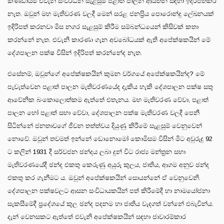
කණ්ඩායම් එවැනි සංවර්ධන සැළසුම් පළාත් පාලන ආයතන සඳහා ඉදිරිපත්කර
නැත. ඔවුන් මහ මැතිවරණ වලදී මෙන් සරළ ජනප්‍රිය පොරොන්දු ලේඛනයක්
ඉදිරිපත් කරනවා මිස නගර සැළසුම් කිරීම සම්බන්ධයෙන් කිසිවක් කතා
කරන්නේ නැත. එවැනි කාරණා ගැන අවබෝධයක් ඇති අපේක්ෂකයින් මේ
දේශපාලන පක්ෂ විසින් ඉදිරිපත් කරන්නේද නැත.
එසේනම්, ඔවුන්ගේ අපේක්ෂකයින් කුමන වර්ගයේ අපේක්ෂකයින්ද? මේ
පැවැත්වෙන පළාත් පාලන මැතිවරණයේද දැකිය හැකි දේශපාලන පක්ෂ සතු
ආවේනික බංකොලොත්කම ඇත්තේ එතැනය. මහ මැතිවරණ වේවා, පළාත්
පාලන හෝ පළාත් සභා වේවා, දේශපාලන පක්ෂ මැතිවරණ වලදී පෙනී
සිටින්නේ ජනතාවගේ ජීවන තත්ත්වය දියුණු කිරීමේ සැළසුම් වෙනුවෙන්
නොවේ. ඔවුන් තවමත් ඉන්නේ ඩොනොමෝ කොමිසම විසින් මීට අවුරුදු 92
ට කලින් 1931 දී සර්වජන ඡන්දය ලබා දුන් විට රාජ්‍ය මන්ත්‍රන සභා
මැතිවරණයේදී ඡන්ද එකතු කෙරුණු අයුරු කුලය, ජාතිය, ආගම අනුව ඡන්ද
එකතු කර ගැනීමට ය. ඔවුන් අපේක්ෂකයින් සොයන්නේ ඒ වෙනුවෙනි.
දේශපාලන පක්ෂවලට ආසන සංවිධායකයින් පත් කිරීමේදී හා නාමයෝජනා
සැකසීමේදී ප්‍රදේශයේ කුල ඡන්ද පදනම හා ජාතිය වැදගත් වන්නේ එබැවින්ය.
දැන් වෙනසකට ඇත්තේ එවැනි අපේක්ෂකයින් සඳහා ජාවාරම්කාර