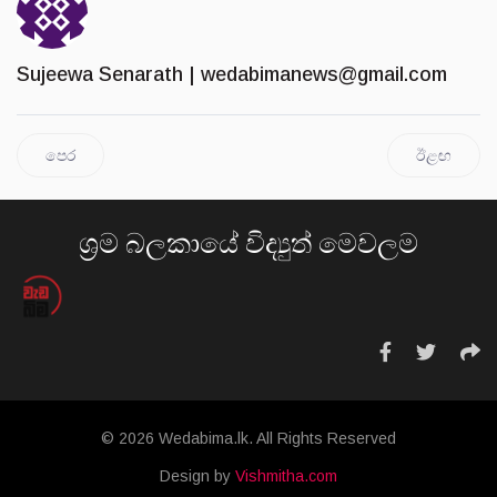
Sujeewa Senarath |
wedabimanews@gmail.com
පෙර
ඊළඟ
ශ්‍රම බලකායේ විද්‍යුත් මෙවලම
© 2026 Wedabima.lk. All Rights Reserved
Design by
Vishmitha.com