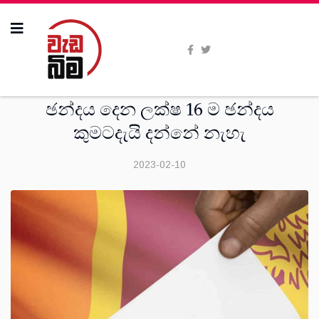
මතවාද
ඡන්දය දෙන ලක්ෂ 16 ම ඡන්දය
කුමටදැයි දන්නේ නැහැ
2023-02-10