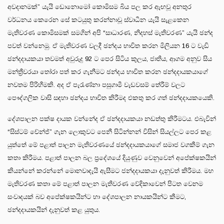
අවදානමක්” යැයි ඩොනොමෝ කොමිසම බිය පල කර ඇඟවූ අනතුර
වර්ධනය කෙරෙන සේ කටයුතු කරන්නාවූ ස්වාධීන යැයි සැළකෙන
මැතිවරණ කොමිසමක් සමගින් අපි “සාධාරණ, නිදහස් මැතිවරණ” යැයි ඡන්ද
පවත් වන්නෙමු. ඒ මැතිවරණ වලදී ඡන්දය භාවිත කරන මිලියන 16 ට වැඩි
ඡන්දදායකයා තවමත් අවුරුදු 92 ට පෙර සිටිය කුලය, ජාතිය, ආගම අනුව සිය
මන්ත්‍රීවරයා තෝරා පත් කර ගැනීමට ඡන්දය භාවිත කරන ඡන්දදායකයාගේ
නවතම පිරිහීමකි. අද ඒ පැරැණ්නා පසුගාමී වැඩවසම් තේරීම් වලට
පෞද්ගලික වාසි සඳහා ඡන්දය භාවිත කිරීමද එකතු කර ගත් ඡන්දදායකයෙකි.
දේශපාලන පක්ෂ දායක වන්නේද ඒ ඡන්දදායකයා නඩත්තු කිරීමටය. එබැවින්
“සිස්ටම් චේන්ජ්” ගැන ලොකුවට පෙනී සිටින්නන් විසින් සියල්ලට පෙර කළ
යුත්තේ මේ පළාත් පාලන මැතිවරණයේ ඡන්දදායකයාගේ සමාජ වගකීම් ගැන
කතා කිරීමය. පළාත් පාලන බල ප්‍රදේශයේ දියුණුව වෙනුවෙන් අපේක්ෂකයින්
කියන්නේ කරන්නේ මොනවාදැයි ඇසීමට ජන්දදායකයා දැනුවත් කිරීමය. මහ
මැතිවරණ කතා මේ පළාත් පාලන මැතිවරණ වේදිකාවෙන් පිටත වෙනම
සංවාදයක් බව අපේක්ෂකයින්ට හා දේශපාලන නායකයින්ට කීමට,
ඡන්දදායකයින් දැනුවත් කළ යුතුය.