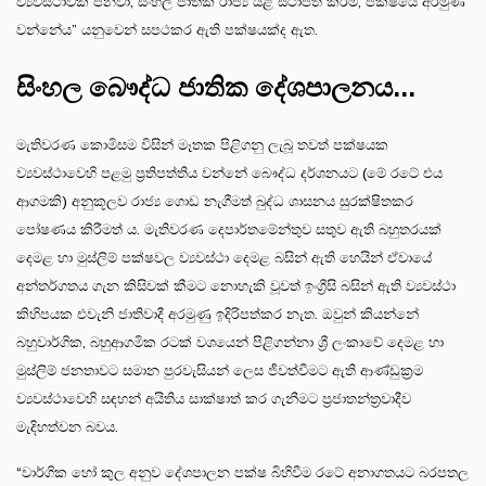
ව්‍යවස්ථාවක් පනවා, සිංහල ජාතික රාජ්‍ය යළි ස්ථාපිත කිරීම, පක්ෂයේ අරමුණ
වන්නේය” යනුවෙන් සපථකර ඇති පක්ෂයක්ද ඇත.
සිංහල බෞද්ධ ජාතික දේශපාලනය...
මැතිවරණ කොමිසම විසින් මෑතක පිළිගනු ලැබූ තවත් පක්ෂයක
ව්‍යවස්ථාවෙහි පළමු ප්‍රතිපත්තිය වන්නේ බෞද්ධ දර්ශනයට (මේ රටේ එය
ආගමකි) අනුකූලව රාජ්‍ය ගොඩ නැගීමත් බුද්ධ ශාසනය සුරක්ෂිතකර
පෝෂණය කිරීමත් ය. මැතිවරණ දෙපාර්තමේන්තුව සතුව ඇති බහුතරයක්
දෙමළ හා මුස්ලිම් පක්ෂවල ව්‍යවස්ථා දෙමළ බසින් ඇති හෙයින් ඒවායේ
අන්තර්ගතය ගැන කිසිවක් කීමට නොහැකි වූවත් ඉංග්‍රීසි බසින් ඇති ව්‍යවස්ථා
කිහිපයක එවැනි ජාතිවාදී අරමුණු ඉදිරිපත්කර නැත. ඔවුන් කියන්නේ
බහුවාර්ගික, බහුආගමික රටක් වශයෙන් පිළිගන්නා ශ්‍රී ලංකාවේ දෙමළ හා
මුස්ලිම් ජනතාවට සමාන පුරවැසියන් ලෙස ජීවත්වීමට ඇති ආණ්ඩුක්‍රම
ව්‍යවස්ථාවෙහි සඳහන් අයිතිය සාක්ෂාත් කර ගැනීමට ප්‍රජාතන්ත්‍රවාදීව
මැදිහත්වන බවය.
“වාර්ගික හෝ කුල අනුව දේශපාලන පක්ෂ බිහිවීම රටේ අනාගතයට බරපතල