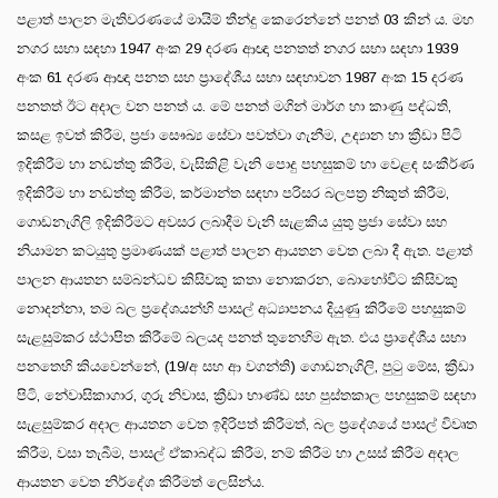
පළාත් පාලන මැතිවරණයේ මායිම් තීන්දු කෙරෙන්නේ පනත් 03 කින් ය. මහ
නගර සභා සඳහා 1947 අංක 29 දරණ ආඥා පනතත් නගර සභා සඳහා 1939
අංක 61 දරණ ආඥා පනත සහ ප්‍රාදේශීය සභා සඳහාවන 1987 අංක 15 දරණ
පනතත් ඊට අදාල වන පනත් ය. මේ පනත් මගින් මාර්ග හා කාණු පද්ධති,
කසළ ඉවත් කිරීම, ප්‍රජා සෞඛ්‍ය සේවා පවත්වා ගැනීම, උද්‍යාන හා ක්‍රීඩා පිටි
ඉදිකිරීම හා නඩත්තු කිරීම, වැසිකිළි වැනි පොදු පහසුකම් හා වෙළඳ සංකීර්ණ
ඉදිකිරීම හා නඩත්තු කිරීම, කර්මාන්ත සඳහා පරිසර බලපත්‍ර නිකුත් කිරීම,
ගොඩනැගිලි ඉදිකිරීමට අවසර ලබාදීම වැනි සැළකිය යුතු ප්‍රජා සේවා සහ
නියාමන කටයුතු ප්‍රමාණයක් පළාත් පාලන ආයතන වෙත ලබා දී ඇත. පළාත්
පාලන ආයතන සම්බන්ධව කිසිවකු කතා නොකරන, බොහෝවිට කිසිවකු
නොදන්නා, තම බල ප්‍රදේශයන්හි පාසල් අධ්‍යාපනය දියුණු කිරීමේ පහසුකම්
සැළසුම්කර ස්ථාපිත කිරීමේ බලයද පනත් තුනෙහිම ඇත. එය ප්‍රාදේශීය සභා
පනතෙහි කියවෙන්නේ, (19/අ සහ ආ වගන්ති) ගොඩනැගිලි, පුටු මේස, ක්‍රීඩා
පිටි, නේවාසිකාගාර, ගුරු නිවාස, ක්‍රීඩා භාණ්ඩ සහ පුස්තකාල පහසුකම් සඳහා
සැළසුම්කර අදාල ආයතන වෙත ඉදිරිපත් කිරීමත්, බල ප්‍රදේශයේ පාසල් විවෘත
කිරීම, වසා තැබීම, පාසල් ඒකාබද්ධ කිරීම, නම් කිරීම හා උසස් කිරීම අදාල
ආයතන වෙත නිර්දේශ කිරීමත් ලෙසින්ය.