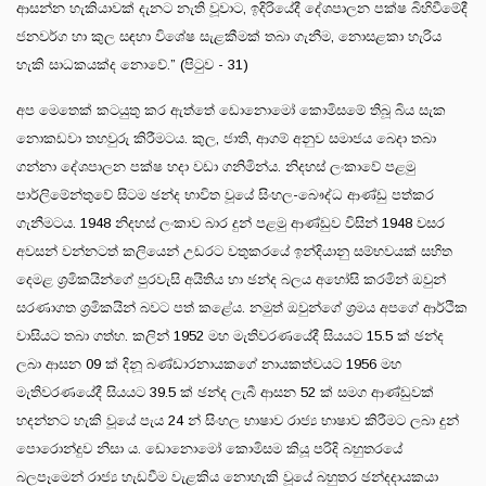
ආසන්න හැකියාවක් දැනට නැති වූවාට, ඉදිරියේදී දේශපාලන පක්ෂ බිහිවීමේදී
ජනවර්ග හා කුල සඳහා විශේෂ සැළකීමක් තබා ගැනීම, නොසළකා හැරිය
හැකි සාධකයක්ද නොවේ.” (පිටුව - 31)
අප මෙතෙක් කටයුතු කර ඇත්තේ ඩොනොමෝ කොමිසමේ තිබූ බිය සැක
නොකඩවා තහවුරු කිරීමටය. කුල, ජාති, ආගම් අනුව සමාජය බෙදා තබා
ගන්නා දේශපාලන පක්ෂ හදා වඩා ගනිමින්ය. නිදහස් ලංකාවේ පළමු
පාර්ලිමේන්තුවේ සිටම ඡන්ද භාවිත වූයේ සිංහල-බෞද්ධ ආණ්ඩු පත්කර
ගැනීමටය. 1948 නිදහස් ලංකාව බාර දුන් පළමු ආණ්ඩුව විසින් 1948 වසර
අවසන් වන්නටත් කලියෙන් උඩරට වතුකරයේ ඉන්දියානු සම්භවයක් සහිත
දෙමළ ශ්‍රමිකයින්ගේ පුරවැසි අයිතිය හා ඡන්ද බලය අහෝසි කරමින් ඔවුන්
සරණාගත ශ්‍රමිකයින් බවට පත් කළේය. නමුත් ඔවුන්ගේ ශ්‍රමය අපගේ ආර්ථික
වාසියට තබා ගත්හ. කලින් 1952 මහ මැතිවරණයේදී සියයට 15.5 ක් ඡන්ද
ලබා ආසන 09 ක් දිනූ බණ්ඩාරනායකගේ නායකත්වයට 1956 මහ
මැතිවරණයේදී සියයට 39.5 ක් ඡන්ද ලැබී ආසන 52 ක් සමග ආණ්ඩුවක්
හදන්නට හැකි වූයේ පැය 24 න් සිංහල භාෂාව රාජ්‍ය භාෂාව කිරීමට ලබා දුන්
පොරොන්දුව නිසා ය. ඩොනොමෝ කොමිසම කියූ පරිදි බහුතරයේ
බලපෑමෙන් රාජ්‍ය හැඩවීම වැළකිය නොහැකි වූයේ බහුතර ඡන්දදායකයා