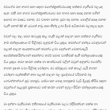
එවගේම මහ නගර සභා සඳහා මහේස්ත්‍රාත්වරයෙකු පත්කර ගැනීමේ බලයද
ඇත. එකී මහ නගර මහේස්ත්‍රාත්වරයාට මහ නගර සභා ආඥා පනත මගින්
ආහාර හා ඖෂධ පනත, රථ වාහන පනත, සුරා බදු පනත, පොලිස් ආඥා පනත
වැනි පනත් 32 ක් යටතේ නඩු අසා තීන්දු ලබා දීමේ අධිකරණ බලතලද ඇත.
එවන් බල තල සමග කටයුතු කළ හැකි පළාත් පාලන සභා පත්කර ගැනීමට
නම් ඡන්දදායකයා ඒ පිළිබඳව දැනුවත් විය යුතුය. තමන්ගේ ඡන්දය වෙනුවෙන්
පළාත් පාලන ආයතනයෙන් තමන්ට ලබා දෙන්නේ මොනවාදැයි
අපේක්ෂකයින්ගෙන් අසන්නට තරම් සමාජ වගකීමක් ඇති ඡන්දදායකයෙකු
විය යුතුය. තරග කරන පක්ෂ හා කණ්ඩායම් වලින් ඔවුන් අනුන්ට එරෙහිව
නගන දූෂණ වංචා පිළිබඳ චෝදනා, රට අර්බුදයට පත් කළේ යැයි නගන
චෝදනා පැත්තකින් තබා පළාත් පාලන බල ප්‍රදේශයේ වරිපනම් බදු
ගෙවන්නන්ගේ සුව පහසුව, සේවා සහ පොදු පහසුකම් වැඩි දියුණු කිරීම සඳහා
ඔවුන්ගේ සැළසුම් ප්‍රකාශයට පත් කරන මෙන් ඉල්ලා සිටින ඡන්දදායකයෙකු
විය යුතුය.
මා දන්නා මැතිවරණ ඉතිහාසයේ මැතිවරණ වලට ඉදිරිපත්වන පක්ෂ හා