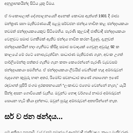
අනුග්‍රාහකයින්ද සිටිය යුතු වීමය.
ඒ බංකොලොත් දේශපාලනයෙහි අනෙක් කොටස ඇත්තේ 1931 දී රාජ්‍ය
මන්ත්‍රණ සභා මැතිවරණයේදී පළමු සර්වජන ඡන්දය භාවිත කළ ඡන්දදායකයා
තවමත් ඡන්දදායකයෙකුව සිටීමෙහිය. පැරණි කුලවාදී ජාතිවාදී ඡන්දදායකයා
වෙනුවට සමාජ වගකීමක් ඇතිව ඡන්දය භාවිත කරන දියුණු, දැනුවත්
ඡන්දදායකයින් හදා ගැනීමට කිසිදු සමාජ සංවාදයක් ගෙවුනු අවුරුදු 92 ක
කාලයේ මේ රටේ නොපැවැත්වින. සාධාරණ මැතිවරණ ගැන, අවංක උගත්
පාර්ලිමේන්තු පත්කර ගැනීම ගැන කතා කෙරෙන්නේ පැරණි වැඩවසම්
ඡන්දදායකයා සමගින්ය. ඒ ඡන්දදායකයා ලීවයිස් ඩෙනිමක් හැඳ අම්බරුවන්
බැඳගෙන කුඹුරු හාන අතර, රිමෝට් සවනාධාර කණේ ගසාගෙන ඉණේ
රඳවාගත් සුපිරි ජංගම දුරකතනයෙන් “ලංකාවට එහෙම වෙන්නේ නැහැ” යැයි
සින්දු අසන ගොවියෙක් වැනිය. ඔවුන්ට හොඳ වර්ගයේ නාඹර අම්බරුවන්
සොයන හැටි කියා දුන්නාට, ඔවුන් පුරුදු අම්බරුවන් අතහරින්නේ නැත.
සර් ව ජන ඡන්දය...
මේ අතිශය පසුගාමී, වැඩවසම් සමාජයේ ආගම්වාදී ජාතිවාදය, කුලය මැතිවරණ