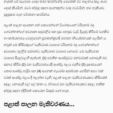
නැතත් මේ සැවොම මෙදා තරග කරන්නේද මෙතෙක් රට පාලනය කළ අයට
දොස් කියමින්, රටේ අර්බුද සඳහා අනෙකුන්ට වරද පටවමින්, තම හැකියාව
සුදුසුකම ගැන වර්ණනා කරමින්ය.
පළාත් පාලන ආයතන පත් කෙරෙන්නේ විශේෂයෙන් වරිපනම් බදු
ගෙවන්නන්ගේ අවශ්‍යතා සපුරාලීම සහ සුව පහසුව වැඩි දියුණු කිරීමේ වගකීම
හා කාර්යභාරය වෙනුවෙන් ප්‍රජාතන්ත්‍රවාදී මහජන නියෝජනයක් ලෙසින් ය.
නමුත් මේ කිසිවකුගේ මැතිවරණ ව්‍යාපාර වරිපනම් බදු ගෙවන්නන්ගේ
අවශ්‍යතා, ඉල්ලීම් සම්බන්ධ මැතිවරණ ව්‍යාපාර නොවේ. මේ මැතිවරණ
ව්‍යාපාර සියල්ලෙහි ඇත්තේ, (1) පවතින ආණ්ඩුවට ජනවරමක් නොමැති බව
සනාථ කිරීම (2) මහ මැතිවරණයේදී ආණ්ඩු බලය ගැනීම (3) දූෂණයෙන්
තොර ආණ්ඩු හැදීම සහ (4) අනෙක් හැමෝම අසාර්ථක හෙයින් අපට එක්
වරක් ආණ්ඩු බලය දී බලන්න වැනි, පළාත් පාලන මැතිවරණයකට කිසිසේත්
අදාල නොමැති වල් පල් කතා ය. ඒවායේ මහ මැතිවරණයකට අදාල ජාතික
අර්බුද සඳහා ඉදිරිපත් කෙරෙන විසඳුම් හෝ නැත.
පළාත් පාලන මැතිවරණය...