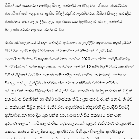
විසින් පත් කෙරෙන ආණ්ඩු සිංහල-බෞද්ධ ආණ්ඩු වන නිසාය. ජයවර්ධන
ජනාධිපතිගේ අනුග්‍රහය ඇතිව සිරිල් මැතිව් ඇමතිවරයා විසින් සිංහල-බෞද්ධ
ජාතිවාදය මෘග ලෙස ලිහා දැමූ පසු රාජ්‍ය යාන්ත්‍රණයද ඒ සිංහල-බෞද්ධ
බලහත්කාරයට අනුගත වන්නට විය.
රාජ්‍ය පරිපාලනයේ සිංහල-බෞද්ධ ආධිපත්‍ය පැහැදිලිව හඳුනාගත හැකි වූවත්
ඊට වඩා සියුම් නමුත් බරපතල අවදානමක් පවතින්නේ මැතිවරණ
දෙපාර්තමේන්තුවේ කල්කිරියාවෙහිය. පසුගිය 2020 අගෝස්තු පාර්ලිමේන්තු
මැතිවරණයට තරග කළ පක්ෂ, සන්ධාන අතරින් 12 ක්ම මැතිවරණ කොමිසම
විසින් පිළිගත් වාර්ගික පදනම් සහිත නිල නාම භාවිත කරන්නාවූ පක්ෂ ය.
සිංහල, දෙමළ, මුස්ලිම් ජනවර්ග නියෝජනය කිරීමේ වාර්ගික අයිතිය
වෙනුවෙන් පක්ෂ පිළිගැනීමෙන් මැතිවරණ කොමිසම ඔප්පු කරන්නේ ඔවුන්
සතු සමාජ වගකීමක් හා ශිෂ්ට සමාජයක තිබිය යුතු සාදාචාරයක් නොමැති බව
ය. පක්ෂයක් පිළිගැනුමට මැතිවරණ දෙපාර්තමේන්තුවෙහි ලියාපදිංචි වීමේදී
අනිවාර්යෙන් භාර දිය යුතු පක්ෂ ව්‍යවස්ථාවෙහි සිය පක්ෂයේ ඒකායන
අරමුණ ලෙස, “......සිංහල ජාතික දේශපාලනයක් තුලින් මැතිවරණ ජයග්‍රහණය
කොට, පක්ෂය සිංහලදීපය තුල ආණ්ඩුවක් පිහිටුවා සිංහලදීප ආණ්ඩුක්‍රම