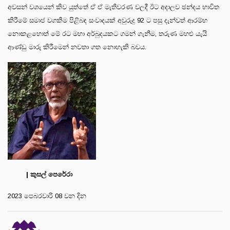
අවසන් වශයෙන් කිව යුත්තේ ඒ ඒ මැතිවරණ වලදී ඊට අදාලව ඡන්දය භාවිත
කිරීමේ සමාජ වගකීම පිළිබඳ සංවාදයක් අවුරුදු 92 ට පසු දැන්වත් ආරම්භ
නොකළහොත් මේ රට මහා අර්බුදයකට ගමන් ගැනීම, තරුණ මහළු යැයි
ආණ්ඩු මාරු කිරීමෙන් නවතා ගත නොහැකි බවය.
| කුසල් පෙරේරා
2023 පෙබරවාරි 08 වන දින