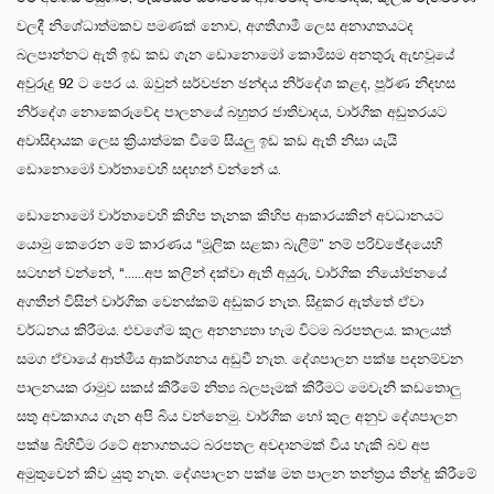
වලදී නිශේධාත්මකව පමණක් නොව, අගතිගාමී ලෙස අනාගතයටද
බලපාන්නට ඇති ඉඩ කඩ ගැන ඩොනොමෝ කොමිසම අනතුරු ඇඟවූයේ
අවුරුදු 92 ට පෙර ය. ඔවුන් සර්වජන ඡන්දය නිර්දේශ කළද, පූර්ණ නිදහස
නිර්දේශ නොකෙරුවේද පාලනයේ බහුතර ජාතිවාදය, වාර්ගික අඩුතරයට
අවාසිදායක ලෙස ක්‍රියාත්මක වීමේ සියලු ඉඩ කඩ ඇති නිසා යැයි
ඩොනොමෝ වාර්තාවෙහි සඳහන් වන්නේ ය.
ඩොනොමෝ වාර්තාවෙහි කිහිප තැනක කිහිප ආකාරයකින් අවධානයට
යොමු කෙරෙන මේ කාරණය “මූලික සළකා බැලීම්” නම් පරිච්ඡේදයෙහි
සටහන් වන්නේ, “......අප කලින් දක්වා ඇති අයුරු, වාර්ගික නියෝජනයේ
අගතීන් විසින් වාර්ගික වෙනස්කම් අඩුකර නැත. සිදුකර ඇත්තේ ඒවා
වර්ධනය කිරීමය. එවගේම කුල අනන්‍යතා හැම විටම බරපතලය. කාලයත්
සමග ඒවායේ ආත්මීය ආකර්ශනය අඩුවී නැත. දේශපාලන පක්ෂ පදනම්වන
පාලනයක රාමුව සකස් කිරීමේ නිත්‍ය බලපෑමක් කිරීමට මෙවැනි කඩතොලු
සතු අවකාශය ගැන අපි බිය වන්නෙමු. වාර්ගික හෝ කුල අනුව දේශපාලන
පක්ෂ බිහිවීම රටේ අනාගතයට බරපතල අවදානමක් විය හැකි බව අප
අමුතුවෙන් කිව යුතු නැත. දේශපාලන පක්ෂ මත පාලන තන්ත්‍රය තීන්දු කිරීමේ