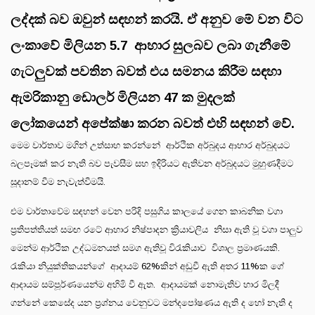
ලද්දක් බව ඔවුන් සඳහන් කරයි. ඒ අනුව මේ වන විට
ලංකාවේ මිලියන
5.7
ආහාර සුලබව ලබා ගැනීමේ
ගැටලුවක් පවතින බවත් එය සමනය කිරීම සඳහා
ඇමරිකානු ඩොලර් මිලියන
47
ක මුදලක්
ලෝකයෙන් අපේක්ෂා කරන බවත් එහි සඳහන් වේ.
මෙම වාර්තාව මගින් උත්සාහ කරන්නේ ආර්ථික අර්බුදය ආහාර අර්බුදයට
බලපෑමක් කර නැති බව පැවසීම සහ ඉදිරියට ඇතිවන අර්බුදයට මුහුණදීමට
සූදානම් වීම නැවැත්වීමයි.
එම වාර්තාවේම සඳහන් වෙන පරිදි පසුගිය කාලයේ ගෙන කාබනික වගා
ප්‍රතිපත්තියත් සමඟ රටේ ආහාර නිෂ්පාදන ක්‍රියාවලිය නිසා ඇති වූ වගා පාලුව
මෙන්ම ආර්ථික උද්ධමනයත් සමග ඇතිවූ විරැකියාව විශාල ප්‍රමාණයකි.
රැකියා නියුක්තිකයන්ගේ ආදායම් 62%කින් අඩුවී ඇති අතර 11%ක ගේ
ආදායම සම්පූර්ණයෙන්ම අහිමි වී ඇත. ආදායමක් නොමැතිව හාර මිලදී
ගන්නේ කෙසේද යන ප්‍රශ්නය වෙනුවට මන්දපෝෂණය ඇති ද හෝ නැති ද