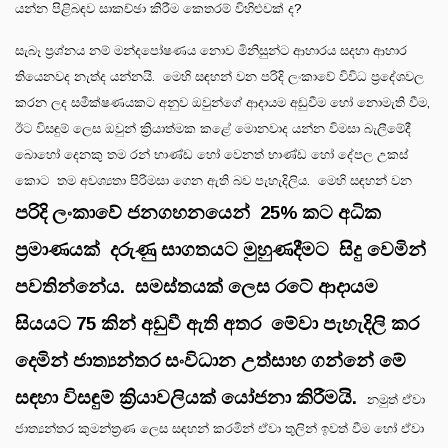
යන්න පිළිබඳව සාකච්ඡා කිරීම කෙතරම් විහිළුවක් ද?
සැබෑ ප්‍රශ්නය නම් මන්දපෝෂණය නොව මිනිසුන්ට ආහාරය සදහා ආහාර
තියෙනවද නැත්ද යන්නයි. මෙහි සඳහන් වන පරිදි ලංකාවේ විවිධ ප්‍රදේශවල
කරන ලද සමීක්ෂණයකට අනුව ඔවුන්ගේ ආදායම අඩුවීම හෝ නොමැති වීම,
ඊට විසඳුම් ලෙස ඔවුන් ක්‍රියාත්මක කළේ මොනවාද යන්න විමසා බැලීමේදී
බොහෝ දෙනකු තම රන් භාණ්ඩ හෝ වෙනත් භාණ්ඩ හෝ දේපල උකස්
කොට තම අවශ්‍යතා පිරිමසා ගෙන ඇති බව පැහැදිලිය. මෙහි සඳහන් වන
පරිදි ලංකාවේ ජනගහනයෙන්
25%
කට අධික
ප්‍රමාණයක් දරුණු සාගතයට මුහුණදීමට සිදු වෙමින්
පවතින්නේය. සමස්තයක් ලෙස රටේ ආදායම
සියයට
75
කින් අඩුවී ඇති අතර මේවා පැහැදිලි කර
දෙමින් ජාත්‍යන්තර සංවිධාන උත්සාහ ගන්නේ මේ
සඳහා විසඳුම් ක්‍රියාවලියක් යෝජනා කිරීමයි.
නමුත්‍ ඒවා
ජාත්‍යන්තර කුමන්ත්‍රණ ලෙස සඳහන් කරමින් ඒවා තුලින් ඉවත් වීම හෝ ඒවා