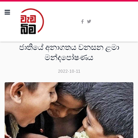
මතවාද
ජාතියේ අනාගතය වනසන ළමා
මන්දපෝෂණය
2022-10-11