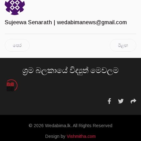
Sujeewa Senarath |
wedabimanews@gmail.com
පෙර
ඊළඟ
ශ්‍රම බලකායේ විද්‍යුත් මෙවලම
© 2026 Wedabima.lk. All Rights Reserved
Design by
Vishmitha.com