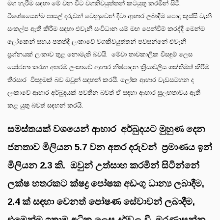
මග හැරීම සඳහා මේ වන විට වගකිවයුත්තන් කටයුතු කරමින් සිටී.
විශේෂයෙන්ම පාසල් දරුවන් වෙනුවෙන් දිවා ආහාර ලබාදීම පොදු කුස්සි වැනි
සංකල්ප ඇති කිරීම සඳහා එවැනි සංවිධාන යම් මඟ පෙන්වීම් කරද්දී මෙන්ම
ලෝකෙන් සහය පතත්දී ලංකාවේ වගකිවයුත්තන් පවසන්නේ එවැනි
ප්‍රශ්නයක් ලංකාව තුළ නොමැති බවයි. මේවා තාවකාලික විසඳුම් ලෙස
යෝජනා කරන අතරම ලංකාවේ ආහාර නිෂ්පාදන ක්‍රියාවලිය ශක්තිමත් කිරීම
තිරසාර විසඳුමක් බව ඔවුන් සඳහන් කරයි. ලෝක ආහාර වැඩසටහන ද
ලංකාවේ ආහාර අර්බුදයක් පවතින බවත් ඒ සඳහා ආහාර සුලභතාවය ඇති
කළ යුතු බවත් සඳහන් කරයි.
සමස්තයක් වශයෙන් ආහාර අර්බුදයට මුහුණ දෙන
ජනතාව මිලියන
5.7
වන අතර දරුවන් ප්‍රමාණය ඉන්
මිලියන
2.3
කි. ඔවුන් උත්සාහ කරමින් සිටින්නේ
ලක්ෂ හතරකට ක්ෂද්‍ර පෝෂක අඩංගු ධාන්‍ය ලබාදීම
,
2.4
ක් සඳහා වෙනත් පෝෂණ සේවාවන් ලබාදීම
,
එමෙන්ම ඉතාම අධික ලෙස දුර්වල වී මරණාසන්න