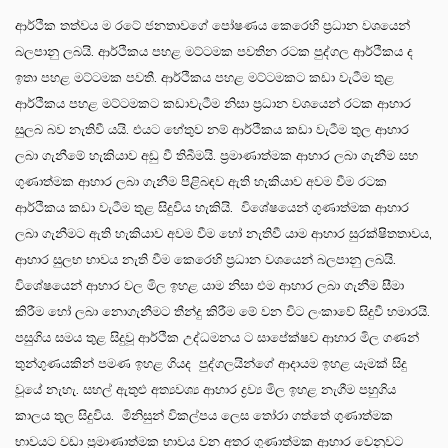
ආර්ථික තත්වය ම රටේ ජනතාවගේ පෝෂණය කෙරෙහි ප්‍රධාන වශයෙන්
බලපානු ලබයි. ආර්ථිකය පහළ මට්ටමක පවතින රටක පුද්ගල ආර්ථිකය ද
ඉතා පහළ මට්ටමක පවතී. ආර්ථිකය පහළ මට්ටමකට කඩා වැටීම තුළ
ආර්ථිකය පහළ මට්ටමකට කඩාවැටීම නිසා ප්‍රධාන වශයෙන් රටක ආහාර
සුලබ බව නැතිවී යයි. එයට හේතුව නම් ආර්ථිකය කඩා වැටීම තුල ආහාර
ලබා ගැනීමේ හැකියාව අඩු වී තිබීමයි. ප්‍රමාණාත්මක ආහාර ලබා ගැනීම සහ
ගුණාත්මක ආහාර ලබා ගැනීම පිළිබඳව ඇති හැකියාව අවම වීම රටක
ආර්ථිකය කඩා වැටීම තුළ සිදුවිය හැකියි. විශේෂයෙන් ගුණාත්මක ආහාර
ලබා ගැනීමට ඇති හැකියාව අවම වීම හෝ නැතිවී යාම ආහාර සුරක්ෂිතතාවය,
ආහාර සුලභ භාවය නැති වීම කෙරෙහි ප්‍රධාන වශයෙන් බලපානු ලබයි.
විශේෂයෙන් ආහාර වල මිල ඉහළ යාම නිසා එම ආහාර ලබා ගැනීම සීමා
කිරීම හෝ ලබා නොගැනීමට තීන්දු කිරීම මේ වන විට ලංකාවේ සිදුවී හමාරයි.
පසුගිය සමය තුළ සිදුවූ ආර්ථික උද්ධමනය ට සාපේක්ෂව ආහාර මිල ගණන්
තුන්ගුණයකින් පමණ ඉහළ ගියද පුද්ගලයින්ගේ ආදායම ඉහළ යෑමක් සිදු
වූයේ නැහැ. සහල් ඇතුළු අත්‍යවශ්‍ය ආහාර ද්‍රව්‍ය මිල ඉහළ නැගීම පහුගිය
කාලය තුල සිදුවිය. මිනිසුන් විකල්පය ලෙස තෝරා ගත්තේ ගුණාත්මක
භාවයට වඩා ප්‍රමාණාත්මක භාවය වන අතර ගුණාත්මක ආහාර වෙනුවට