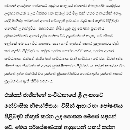
වෙනත් ආදේශක භාවිතයට පසුගිය කාලයේ ජනතාව නිතැතින්ම යොමුවිය.
උදාහරණයක් ලෙස බිත්තර සහ කුකුල් මස් මිල තුන් හතර ගුණයකින් ඉහළ
යද්දී මිනිස්සු තමන්ගේ ආහාර වේලෙහි ප්‍රමාණය වැඩි කර ගැනීම පිළිබඳව
පමණක් උනන්දුවිය. ආහාරයක තිබිය යුතු ශුද්‍ර පෝෂක ප්‍රමාණය
ප්‍රමාණාත්මකව ආහාර ලබා ගන්නා විට ලැබෙන්නේ නැහැ. මේ නිසාම
ලෝකේ මේ වන විට කතාබහ පැන නැගී ඇත්තේ ආහාර සුලභතාවය වැඩි
කර ගැනීම පිළිබඳව ය. නමුත් ලෝක සෞඛ්‍ය සංවිධානය, ලෝක ආහාර
සංවිධානය, එක්සත් ජාතීන්ගේ සංවිධානය වැනි සංවිධාන මේ වන විටත් දත්ත
නිකුත් කර තිබෙන්නේ ආහාර සුරක්ෂිතතාවය පිළිබඳව ය. නමුත් කතාබහ විය
යුත්තේ දත්ත එක්රැස් විය යුත්තේ ක්‍රියාකාරීත්වය ගොඩනැගිය යුත්තේ ආහාර
සුලබතාවය ඇති කිරීම සඳහා ය.
එක්සත් ජාතීන්ගේ සංවිධානයේ ශ්‍රී ලංකාවේ
නේවාසික නියෝජිතයා විසින් ආහාර හා පෝෂණය
පිළිබඳව නිකුත් කරන ලද පොතක මෙසේ සඳහන්
වේ. මෙය පර්යේෂණයක් ආශ්‍රයෙන් සකස් කරන