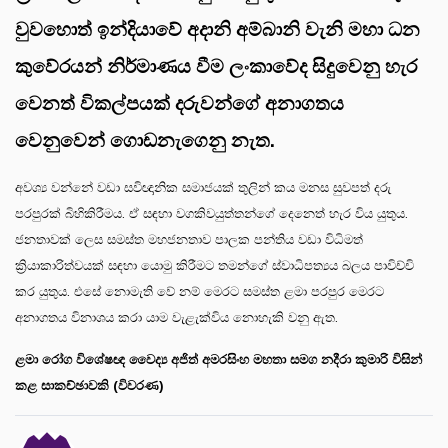
වුවහොත් ඉන්දියාවේ අදානි අම්බානි වැනි මහා ධන
කුවේරයන් නිර්මාණය වීම ලංකාවේද සිදුවෙනු හැර
වෙනත් විකල්පයක් දරුවන්ගේ අනාගතය
වෙනුවෙන් ගොඩනැගෙනු නැත.
අවශ්‍ය වන්නේ වඩා සවිඥානික සමාජයක් තුලින් කය මනස සුවපත් දරු
පරපුරක් බිහිකිරීමය. ඒ සඳහා වගකිවයුත්තන්ගේ දෙනෙත් හැර විය යුතුය.
ජනතාවක් ලෙස සමස්ත මහජනතාව පාලක පන්තිය වඩා විධිමත්
ක්‍රියාකාරිත්වයක් සඳහා යොමු කිරීමට තමන්ගේ ස්වාධිපත්‍යය බලය පාවිච්චි
කර යුතුය. එසේ නොමැති වේ නම් මෙරට සමස්ත ළමා පරපුර මෙරට
අනාගතය විනාශය කරා යාම වැළැක්විය නොහැකි වනු ඇත.
ළමා රෝග විශේෂඥ වෛද්‍ය අජිත් අමරසිංහ මහතා සමග නදීරා කුමාරි විසින්
කළ සාකච්ඡාවකි (විවරණ)