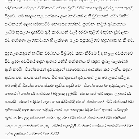
දරුවකුගේ මොළය වර්ධනයට අවශ්‍ය බුද්ධි වර්ධනය පළමු අවුරුදු දෙක තුලදී
සිදුවේ. එම කාලය තුළ පෝෂණ ඌණතාවයක් ඇති වුවහොත් ඒවා බාහිර
සාධකයන් ලෙස සමහරවිට නොපෙනෙන්නට පුළුවන. නමුත් අධ්‍යාපනය
ලැබීම කුසලතා දැක්වීම ආදී කාර්යයන් වලදී දරුවා තුලින් මතුවන දුර්වලතා
එම පෝෂණ ඌනතාවයන් හි ලක්ෂණ ලෙස පසුකාලීනව හඳුනාගත හැකි වේ.
පුද්ගලයෙකුගේ කායික වර්ධනය පිළිබඳව කතා කිරීමේ දී ද කළල අවස්ථාවේ
සිට ළදරු අවධියේ දෙන ආහාර යන්හි පෝෂණය ඒ සඳහා ප්‍රබල බලපෑමක්
ඇති කරයි. විශේෂයෙන් දරුවකුගේ සමබරතාවය ආරක්ෂා කර ගැනීම සඳහා
අවශ්‍ය වන සාධකයන් අවම වීම හේතුවෙන් දරුවාගේ උස බර උසට සරිලන
බර ආදී හි විශේෂ වෙනස්කම් දැකිය හැකි වේ. විශේෂයෙන්ම දරුවකුගේඋස
කෙරෙහි පෝෂණ තත්වයන් බලපානු ලබයි. ජපානයේ මේ සඳහා උදාහරණ
සපයයි. ජපන් දරුවන් ගැන කතා කිරීමේදී ජපන් ජාතිකයන් මිටි ජාතියක් බව
අතීතයේදී හඳුනාගෙන තිබුණු අතර පසු කලෙක ඔවුන්ගේ ආහාර වේලෙහි
ඇති කරන ලද වෙනසත් සමඟ අද වන විට ජපන් ජාතිකයන් මිටි ජාතියක්
ලෙස සැලකෙන්නේ නැහැ. එයින් පැහැදිලි වන්නේ පෝෂණ තත්ත්වයන් මත
දේහ ලක්ෂණ වෙනස් වන බවයි.