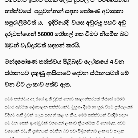
තත්ත්වයේ පසුවන්නන් සඳහා පෝෂණ අවශ්‍යතා
සපුරාලීමටත් ය. ඉදිරියේදී වයස අවුරුදු පහට අඩු
දරුවන්ගෙන්
56000
රෝහල් ගත වීමට නියමිත බව
ඔවුන් වැඩිදුරටත් සඳහන් කරයි.
මන්දපෝෂණ තත්ත්වය පිළිබඳව ලෝකයේ
4
වන
ස්ථානයට දකුණු ආසියාවේ දෙවන ස්ථානයටත් මේ
වන විට ලංකාව පත්ව ඇත.
මෙම තත්ත්වය අද ඊයේ ඇති වූවක් නොව කාලාන්තරයක් තිස්සේ මෙරට
සමාජ ආර්ථික දේශපාලන තත්ත්වයන්ට මුහුණ දීමේ හා හුරු වීමේ ප්‍රතිඵලයක්
විදිහට ඇති වූවක් ලෙස සඳහන් කළ හැකිය. මෙම තත්ත්වයන් විසඳීම සඳහා
මේ වන තෙක් ආණ්ඩුවක් වශයෙන් ලංකාව ක්‍රියාත්මක වී නොමැත. අවම
වශයෙන් එවැනි ප්‍රශ්නයක් පවතින බව පවා පිළිගන්නට ලංකාවේ පාලක