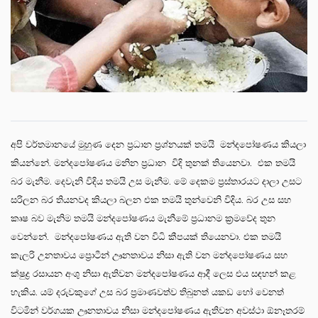
අපි වර්තමානයේ මුහුණ දෙන ප්‍රධාන ප්‍රශ්නයක් තමයි මන්දපෝෂණය කියලා
කියන්නේ. මන්දපෝෂණය මනින ප්‍රධාන විදි තුනක් තියෙනවා. එක තමයි
බර මැනීම. දෙවැනි විදිය තමයි උස මැනීම. මේ දෙකම ප්‍රස්තාරයට දාලා උසට
සරිලන බර තියනවද කියලා බලන එක තමයි තුන්වෙනි විදිය. බර උස සහ
කෘෂ බව මැනිම තමයි මන්දපෝෂණය මැනීමේ ප්‍රධානම ක්‍රමවේද තුන
වෙන්නේ. මන්දපෝෂණය ඇති වන විධි කීපයක් තියෙනවා. එක තමයි
කැලරි උනතාවය ප්‍රොටීන් ඌනතාවය නිසා ඇති වන මන්දපෝෂණය සහ
ක්ෂුද්‍ර රසායන අංශු නිසා ඇතිවන මන්දපෝෂණය ආදී ලෙස එය සඳහන් කළ
හැකිය. යම් දරුවකුගේ උස බර ප්‍රමාණවත්ව තිබුනත් යකඩ හෝ වෙනත්
විටමින් වර්ගයක ඌනතාවය නිසා මන්දපෝෂණය ඇතිවන අවස්ථා ඕනෑතරම්