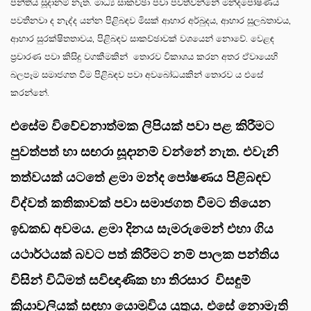
පන්තිය සූදානම් නැත. මාධ්‍ය සාකච්ඡා පවා පවත්වන්නේ මන්දපෝෂණය
පවතිනවා ද නැද්ද යන්න පිළිබඳව මිසක් ආහාර අර්බුදය, ආහාර සුලබතාවය,
ආහාර සුරක්ෂිතතාවය, පිළිබඳව සාකච්ඡාවක් වශයෙන් නොවේ. වෙළඳ
ප්‍රචාරණ පවා කිසිදු වගකීමකින් තොරව විකාශය කරන අතර ඒවායෙහි
බලපෑම සමාජගත වීම පිළිබඳව පවා අවබෝධයකින් තොරව ය එසේ
කරන්නේ.
එසේම විවේචනාත්මක ලිපියක් පවා පළ කිරීමට
පුවත්පත් හා සඟරා සූදානම් වන්නේ නැත. එවැනි
තත්වයක් යටතේ ළමා මන්ද පෝෂණය පිළිබඳව
විද්වත් කතිකාවක් පවා සමාජගත වීමට තියෙන
ඉඩකඩ අවමය. ළමා දිනය සැමරුමෙන් එහා ගිය
යථාර්ථයක් බවට පත් කිරීමට නම් පාලක පන්තිය
විසින් විධිමත් සවිඥාණික හා තිරසාර විසඳුම්
ක්‍රියාවලියක් සඳහා යොමුවිය යුතුය. එසේ නොමැති