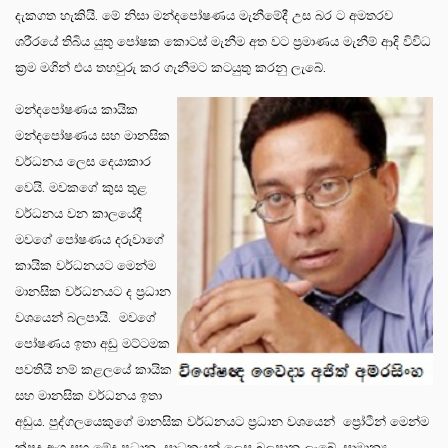
දැකගත හැකියි. මේ නිසා මන්දපෝෂණය මැනීමේදී උස බර ට අමතරව
ශරීරයේ තිබිය යුතු පෝෂක කොටස් මැනීම අත වට ප්‍රමාණය මැනීම් ආදි විවිධ
ක්‍රම මගින් එය තහවුරු කර ගැනීමට කටයුතු කරනු ලැබේ.
මන්දපෝෂණය කායික
මන්දපෝෂණය සහ මානසික
වර්ධනය ලෙස දෙයාකාර
වෙයි. මවකගේ කුස තුළ
වර්ධනය වන කාලයේදී
මවගේ පෝෂණය දරුවාගේ
කායික වර්ධනයට මෙන්ම
මානසික වර්ධනයට ද ප්‍රධාන
වශයෙන් බලපායි. මවගේ
පෝෂණය ඉතා අඩු මට්ටමක
පවතියි නම් කළලයේ කායික
සහ මානසික වර්ධනය ඉතා
අඩුය. පුද්ගලයෙකුගේ මානසික වර්ධනයට ප්‍රධාන වශයෙන් ප්‍රෝටීන් මෙන්ම
ක්ෂුද්‍ර අංශු සහ මේද ප්‍රධාන සාධකයන් ලෙස බලපානු ලැබේ. සාමාන්‍ය