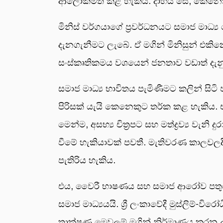
ආලෝකමත් කළ හැකිය. දාහය සේ, කෙනෙකුව
මිනිස් වර්ගයාගේ ප්‍රවර්ධනයට සමාජ මාධ්
දැනගැනීමට ලැබේ. ඒ මගින් මිනිසුන් එ
සංස්කෘතිකමය වශයෙන් ජනතාව වඩාත් දැන
සමාජ මාධ්‍ය භාවිතය පැමිණීමට කලින් ස
පිරිසක් යැයි කෙනෙකුට තර්ක කළ හැකිය. එහෙ
මෙන්ම, අසභ්‍ය චිත්‍රපට සහ මත්ද්‍රව්‍ය ව
වීමේ හැකියාවක් පවතී. මැතිවරණ කාලවලදී,
පැතිරිය හැකිය.
එය, වෛරී භාෂණය සහ සමාජ ආරෝව පතුරුවා
සමාජ මාධ්‍යයයි. ශ්‍රී ලංකාවේදී මුස්ලිම්-
තාක්ෂණ මෙවලම් මගින් නිර්මාණය කරන ලද