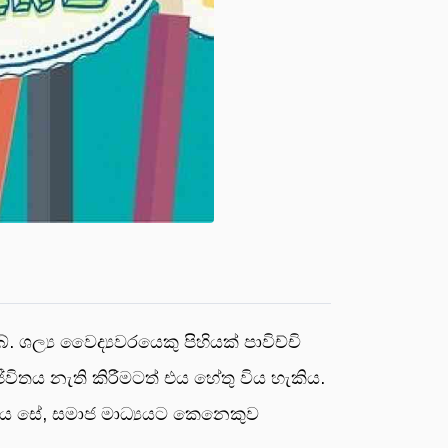
්‍ය වෛද්‍යවරයෙකු පිහියක් පාවිච්චි
ිතය නැති කිරීමටත් එය හේතු විය හැකිය.
ය සේ, සමාජ මාධ්‍යයට කෙනෙකුව