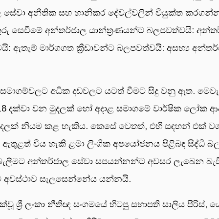
ජාල සේවා අනීතික සහ හානිකර දේවල්වලින් වියුක්ත කරගන
රතුරු සෙවීමේ අන්තර්ජාල යාන්ත්‍රණයන්ට බලපවත්වයි: අන්
 ඇතැම් මාර්ගගත ක්‍රීඩාවන්ට බලපවත්වයි: අසභ්‍ය අන්තර්
සමාගම්වලට අධික දඩවලට යටත් වීමට සිදු වනු ඇත. මෙව
න 18 දක්වා වන මුදලක් හෝ අදාළ සමාගමේ වාර්ෂික ලෝක 
දලක් නියම කළ හැකිය. කෙසේ වෙතත්, එහි සඳහන් එක් ව
තුළත් විය හැකි ළමා ලිංගික අපයෝජනය පිළිබඳ සිද්ධි බලධ
 බැලීමට අන්තර්ජාල සේවා සපයන්නන්ට අවසර ලැබෙන බැ
ට අවස්ථාව සැලසෙන්නේය යන්නයි.
ැක්වූ ශ්‍රී ලංකා නීතිඥ සංගමයේ හිටපු සභාපති සාලිය පීර