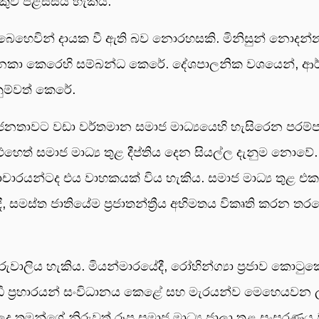
 පිළිස්සිය හැකිය.
‍ය බෙහෙවින් දායක වී ඇති බව නොරහසකි. මිනිසුන් නොදන්න
කිනෙකා කෙරෙහි සම්බන්ධ කෙරේ. දේශපාලනික වශයෙන්, ආ
ුම්වත් කෙරේ.
ිටි ජනතාවට වඩා වර්තමාන සමාජ මාධ්‍යයෙහි හැසිරෙන පර
ත් සමාජ මාධ්‍ය තුළ දීප්තිය දෙන සියල්ල දැනුම නොවේ. බොරු
ැනි දුරාචාරයන්ටද එය වාහකයක් විය හැකිය. සමාජ මාධ්‍ය තුළ
 සමස්ත ජාතියේම ප්‍රජාතන්ත්‍රීය අභිමතය විකෘති කරන ත
ලිය හැකිය. මියන්මාරයේදී, රෝහින්ග්‍යා ප්‍රජාව කොටු
විරෝධී ප්‍රහාරයන් සංවිධානය කෙළේ සහ මැරයන්ව මෙහෙයවන ලද්ද
 තමන්ගේ නිරුවත් රූප සමාජ මාධ්‍ය ජාලා තුළ සංසරණය