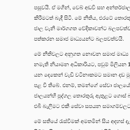
පසුවයි. ඒ මගින්, වෙබ් අඩවි සහ අන්තර්
කිරීමටත් බැඳී සිටී. මේ නීතිය, එරටේ තො
ජාල වැනි මාර්ගගත වේදිකාවන්ට බලපවත්වයි:
පත්කරන සමාජ මාධ්‍යයන්ට බලපවත්වයි.
මේ නීතිවලට අනුගත නොවන සමාජ මාධ්‍ය 
නමැති නියාමන අධිකාරියට, පවුම් මිලිය
යන දෙකෙන් වැඩි වටිනාකමට සමාන දඩ මු
පළ වී තිබේ. එනම්, තමන්ගේ සේවා ජාලයේ ඇ
ජාලයන්හි පුද්ගල තොරතුරු ඇතුළට ගොස්
එබී බැලීමට එකී සේවා සපයන සමාගම්වල
මේ සතියේ රැස්වීමක් අමතමින් සිය අදහස් ද