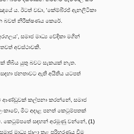
්ඤයේ ය. ඊටත් වඩා, ‘කේම්බි්‍රජ් ඇනලිටිකා
ාන බවත් නිරීක්ෂණය කෙරේ.
ගලය’, සමාජ මාධ්‍ය වේදිකා මගින්
තවත් අවස්ථාවකි.
 තිබිය යුතු බවට සැකයක් නැත.
සඳහා ජනතාවට ඇති අයිතිය යටපත්
ිට ආණ්ඩුවක් කල්පනා කරන්නේ, සමාජ
ී ලංකාවේ, මීට අදාළ පනත් කෙටුම්පතක්
ේ. කෙටුම්පතේ සඳහන් අරමුණු වන්නේ, (1)
 සමාජ මාධ්‍ය ජාලා තුළ පරිහරණය වීම