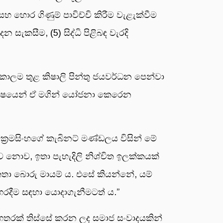
 හොර ගිණුම් පාවිච්චි කිරීම වැළැක්වීම
සැකසීම, (5) සිද්ධි පිළිබඳ වැරදි
කොලම තුළ කිෂාලි පින්තු ජයවර්ධන පෙන්වා
විශේෂයෙන් ඒ මගින් යෝජනා කෙරෙන
ික්‍රමසිංහගේ කැබිනට් මණ්ඩලය විසින් මේ
ව නොව, ඉතා පැහැදිලි නිශ්චිත ඉලක්කයක්
තා බොරු මායම් ය. එසේ කියන්නේ, යම්
රදීම සඳහා යොදාගැනීමටත් ය.”
ු හතරක් තිස්සේ කරන ලද සමාජ සංවාදයකින්