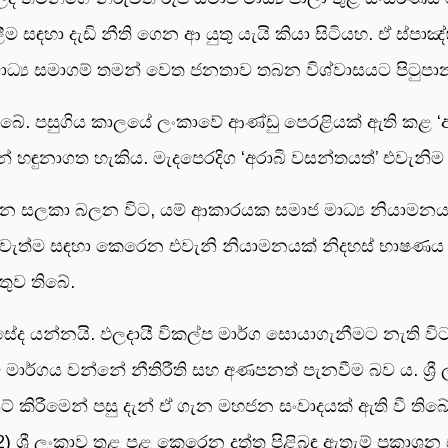
ම සඳහා දැඩි නීති ගෙන ආ යුතු යැයි කියා සිටියහ. ඒ ස්පාඤ
ජ මාධ්‍ය සමාගම් තමන් වෙත ජනතාව තබන විශ්වාසයට පිටුප
ිබේ. පසුගිය කාලයේ ලංකාවේ ආණ්ඩු පෙරළියක් ඇති කළ ‘අර
ඳුනාගත හැකිය. මැදපෙරදිග ‘අරාබි වසන්තයත්’ එවැනිම 
න සලකා බලන විට, යම් ආකාරයක සමාජ මාධ්‍ය නියාමනයක්
ැත්ම සඳහා කෙරෙන එවැනි නියාමනයක් නිදහස් භාෂණය 
ුව තිබේ.
ේද යන්නයි. ඵලදායී විකල්ප මාර්ග සොයාගැනීමට නැති ව
ම මාර්ගය වන්නේ නීතිරීති සහ අණපනත් පැනවීම බව ය. ශ්‍ර
් කිරීමෙන් පසු දැන් ඒ ගැන මහජන සංවාදයක් ඇති වී තිබ
ශ්‍රී ලංකාව තුළ පළ කෙරෙන දත්ත පිළිබඳ ඇතැම් ප්‍රකාශන