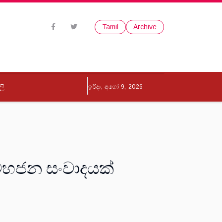
Tamil
Archive
ලි
ඉරිදා, අගෝ 9, 2026
් මහජන සංවාදයක්