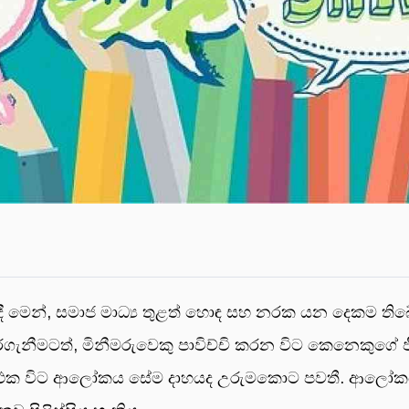
න්, සමාජ මාධ්‍ය තුළත් හොඳ සහ නරක යන දෙකම තිබේ. ශල
නීමටත්, මිනීමරුවෙකු පාවිච්චි කරන විට කෙනෙකුගේ ජීව
 සේ, එක විට ආලෝකය සේම දාහයද උරුමකොට පවතී. ආලෝක