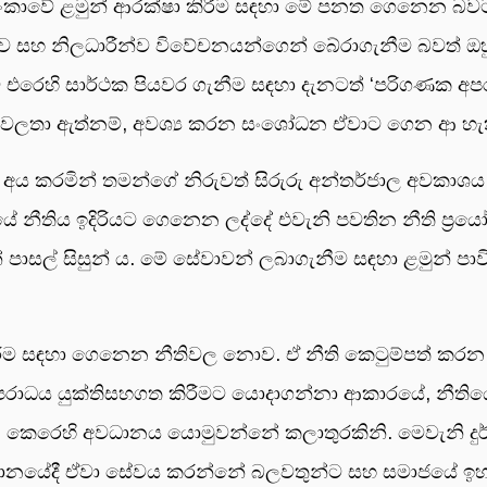
ලංකාවේ ළමුන් ආරක්ෂා කිරීම සඳහා මේ පනත ගෙනෙන බවට
සහ නිලධාරීන්ව විවේචනයන්ගෙන් බේරාගැනීම බවත් ඔහු 
 එරෙහි සාර්ථක පියවර ගැනීම සඳහා දැනටත් ‘පරිගණක අපර
දුර්වලතා ඇත්නම්, අවශ්‍ය කරන සංශෝධන ඒවාට ගෙන ආ හැකි
 අය කරමින් තමන්ගේ නිරුවත් සිරුරු අන්තර්ජාල අවකාශය ඔස
යේ නීතිය ඉදිරියට ගෙනෙන ලද්දේ එවැනි පවතින නීති ප්‍
ාසල් සිසුන් ය. මේ සේවාවන් ලබාගැනීම සඳහා ළමුන් පාව
කිරීම සඳහා ගෙනෙන නීතිවල නොව. ඒ නීති කෙටුම්පත් කරන
ාධය යුක්තිසහගත කිරීමට යොදාගන්නා ආකාරයේ, නීතියේ ප
න කෙරෙහි අවධානය යොමුවන්නේ කලාතුරකිනි. මෙවැනි ද
සානයේදී ඒවා සේවය කරන්නේ බලවතුන්ට සහ සමාජයේ ඉහළ