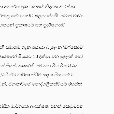
්නා අතරේම ප්‍රකාශනයේ නිදහස ආරක්ෂා
තර්ජාල සේවාවන්ට බලපවත්වයි: සමාජ මාධ්‍ය
ගතයන් ප්‍රකාශයට සහ ප්‍රදර්ශනයට
ැනි සමාගම් ගැන සොයා බැලෙන ‘ඔෆ්කොම්’
ආදායමෙන් සියයට 10 දක්වා වන මුදලක් හෝ
ගන්තියක් කෙරෙහි මේ වන විට විරෝධය
ාරීන්ට වාර්තා කිරීම සඳහා සිය සේවා
වින්, ජනතාවගේ පෞද්ගලිකත්වයට රහසින්
ිස්, යෝජිත මාර්ගගත ආරක්ෂණ පනත් කෙටුම්පත