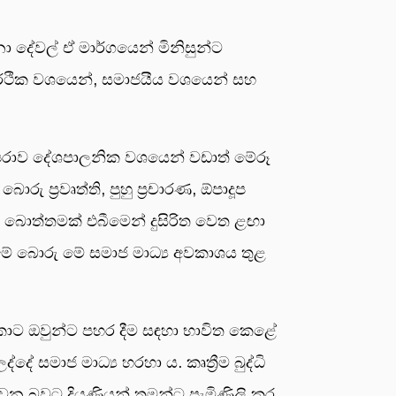
ා දේවල් ඒ මාර්ගයෙන් මිනිසුන්ට
ර්ථික වශයෙන්, සමාජයීය වශයෙන් සහ
ම්පරාව දේශපාලනික වශයෙන් වඩාත් මේරූ
 ප්‍රවෘත්ති, පුහු ප්‍රචාරණ, ඕපාදූප
 එක බොත්තමක් එබීමෙන් දුසිරිත වෙත ළඟා
රමේ බොරු මේ සමාජ මාධ්‍ය අවකාශය තුළ
කොට ඔවුන්ට පහර දීම සඳහා භාවිත කෙළේ
ේ සමාජ මාධ්‍ය හරහා ය. කෘත්‍රීම බුද්ධි
 වන බවට දියණියන් තමන්ට පැමිණිලි කර