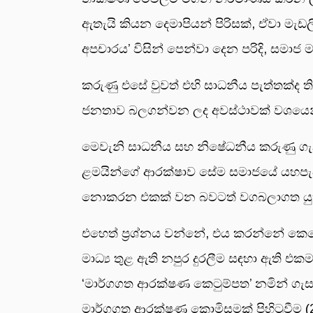
ඇතැයි කියන දෙමාපියන් පිරිසක්, ඒවා මැඩලී
අපචාරය’ විසින් පෙන්වා දෙන පරිදි, සමා
කරුණු එසේ වුවත් එහි සාධනීය පැත්තක්ද ත
ජනතාව බලගන්වන ලද අවස්ථාවක් වශයෙන් හ
මෙවැනි සාධනීය සහ නිෂේධනීය කරුණු ගැ
ළමයින්ගේ ආරක්ෂාව සේම සමාජයේ යහපැව
නොකරන එකක් වන බවටත් වගබලාගත යුත
එහෙත් ප්‍රශ්නය වන්නේ, එය කරන්නේ කෙස
මාධ්‍ය තුළ ඇති නපුර දුරලීම සඳහා ඇති එක
‘මාර්ගගත ආරක්ෂණ කෙටුම්පත’ නමින් ගැසට
මාර්ගගත ආරක්ෂණ කොමිසමක් පිහිටුවීම (2) 