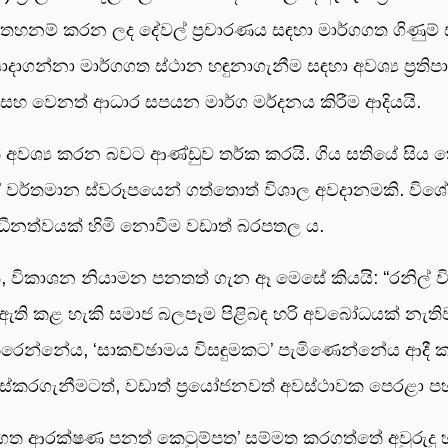
හනම් කරන ලද දේවල් ප්‍රචාරණය සඳහා මාර්ගගත ගිණුම් සහ
්නා මාර්ගගත ස්ථාන හඳුනාගැනීම සඳහා අවශ්‍ය ප්‍රතිපාදන 
 සහ වෙනත් ආධාර සපයන මාර්ග මර්දනය කිරීම ආදියයි.
 අවශ්‍ය කරන බවට ආණ්ඩුව තර්ක කරයි. ගිය සතියේ සිය 
්පත’ වර්තමාන ස්වරූපයෙන් ගත්තොත් විශාල අවදානමකි. 
ාධීනත්වයක් හිමි නොවීම වඩාත් බරපතල ය.
තියත්, විකාශන නියාමන පනතත් ගැන ඈ මෙසේ කියයි: “රනිල් ව
් ඇති කළ හැකි සමාජ බලපෑම පිළිබඳ හරි අවබෝධයක් නැති
රෙන්නේය, ‘සාකච්ඡාමය විසඳුමකට’ පැමිණෙන්නේය ආදී ක
කරගැනීමටත්, වඩාත් ප්‍රයෝජනවත් අවස්ථාවක පෙරළා පහ
මාර්ගගත ආරක්ෂණ පනත් කෙටුම්පත’ සම්මත කරගත්තේ අවුරුද