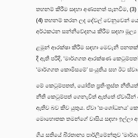
තහනම් කිරීම සඳහා අණපනත් පැනවීම, (3) ත
(4) තහනම් කරන ලද දේවල් වෙනුවෙන් යොදාගන
අර්ථකථන සන්නිවේදනය කිරීම සඳහා මූල්‍ය
ළමුන් ආරක්ෂා කිරීම සඳහා මෙවැනි පනතක්
දී ඇති පරිදි, ‘මාර්ගගත ආරක්ෂණ කෙටුම
‘මාර්ගගත කොමිසමේ’ සංයුතිය සහ ඊට ස්ව
මේ කෙටුම්පතත්, යෝජිත ප්‍රති-ත්‍රස්ත නී
නීති කෙටුම්පත් ගෙනැවිත් ඇත්තේ ඒවායින
ඇතිව බව කිව යුතුය. ඒවා ‘සංශෝධනය’ කෙ
මොහොතක තමන්ගේ වාසිය සඳහා ඉල්ලා අස්
ගිය සතියේ බි්‍රතාන්‍ය පාර්ලිමේන්තුව ‘