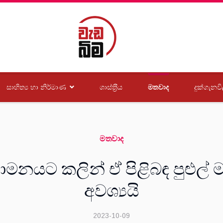
සාහිත්‍ය හා නිර්මාණ
ශාස්ත‍්‍රීය
මතවාද
දුක්ගැනවි
මතවාද
යාමනයට කලින් ඒ පිළිබඳ පුළුල
අවශ්‍යයි
2023-10-09