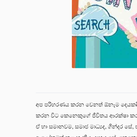
අප පරිහරණය කරන වෙනත් ඕනෑම දෙයකදී මෙ
කරන විට කෙනෙකුගේ ජීවිතය ආරක්ෂා කරගැ
ඒ හා සමානවම, සමාජ මාධ්‍යද, ගින්දර