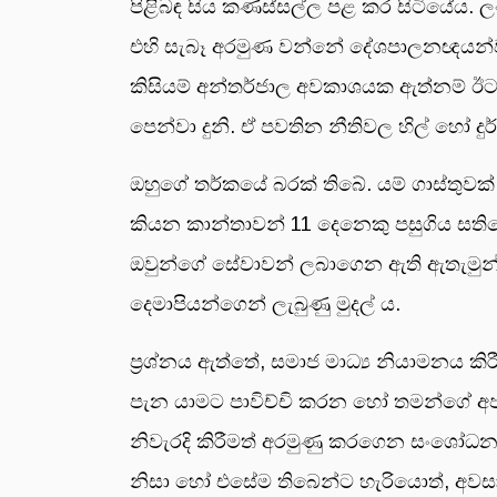
පිළිබඳ සිය කණස්සල්ල පළ කර සිටියේය. 
එහි සැබෑ අරමුණ වන්නේ දේශපාලනඥයන්ව 
කිසියම් අන්තර්ජාල අවකාශයක ඇත්නම් ඊට
පෙන්වා දුනි. ඒ පවතින නීතිවල හිල් හෝ 
ඔහුගේ තර්කයේ බරක් තිබේ. යම් ගාස්තුවක්
කියන කාන්තාවන් 11 දෙනෙකු පසුගිය සති
ඔවුන්ගේ සේවාවන් ලබාගෙන ඇති ඇතැමුන් ප
දෙමාපියන්ගෙන් ලැබුණු මුදල් ය.
ප්‍රශ්නය ඇත්තේ, සමාජ මාධ්‍ය නියාමනය 
පැන යාමට පාවිච්චි කරන හෝ තමන්ගේ අපර
නිවැරදි කිරීමත් අරමුණු කරගෙන සංශෝධ
නිසා හෝ එසේම තිබෙන්ට හැරියොත්, අව