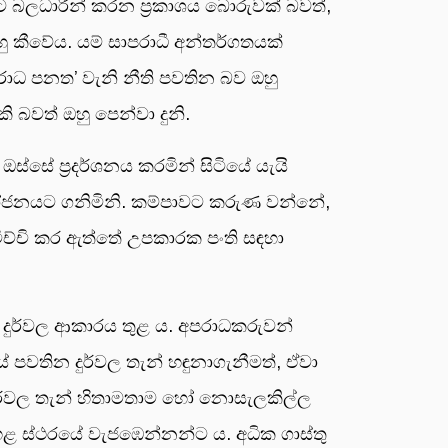
 බලධාරීන් කරන ප්‍රකාශය බොරුවක් බවත්,
කීවේය. යම් සාපරාධී අන්තර්ගතයක්
ාධ පනත’ වැනි නීති පවතින බව ඔහු
 බවත් ඔහු පෙන්වා දුනි.
්සේ ප්‍රදර්ශනය කරමින් සිටියේ යැයි
රයෝජනයට ගනිමිනි. කම්පාවට කරුණ වන්නේ,
ිච්චි කර ඇත්තේ උපකාරක පංති සඳහා
 දුර්වල ආකාරය තුළ ය. අපරාධකරුවන්
වතින දුර්වල තැන් හඳුනාගැනීමත්, ඒවා
ුර්වල තැන් හිතාමතාම හෝ නොසැලකිල්ල
 ස්ථරයේ වැජඹෙන්නන්ට ය. අධික ගාස්තු