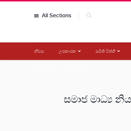
All Sections
නිවස
උපකාරක
සමිති විත්ති
විශේෂාංග
සංවිධාන
සමාජ මාධ්‍ය නි