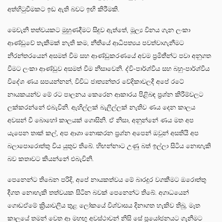
අත්හිටුවීමකට ඉඩ ඇති බවට ඉඟි කිරීමකි.
මෙවැනි තත්වයකට මුහුණදීමට සිදුව ඇත්තේ, මූල්‍ය විනය ගැන ලංකා
ආණ්ඩුවේ තැකීමක් නැති කම, නීතියේ ආධිපත්‍යය පවත්වාගැනීමට
නිරන්තරයෙන් අසමත් වීම සහ ආණ්ඩුකරණයේ අවම ප්‍රමිතීන්ට පවා අනුගත
වීමට ලංකා ආණ්ඩුව අසමත් වීම නිසාවෙනි. ද්වි-පාර්ශ්වීය සහ බහු-පාර්ශ්වීය
විදේශ ණය සපයන්නන්, විවිධ ජාත්‍යන්තර වේදිකාවලදී අපේ රටේ
නායකයන්ව මේ රට පාලනය කෙරෙන ආකාරය පිළිබඳ ප්‍රශ්න කිරීම්වලට
ලක්කරන්නේ එබැවිනි. ඇහිල්ලක් බැලිල්ලක් නැතිව ණය දෙන කාලය
අවසන් වී බොහෝ කාලයක් ගොසිනි. ඒ නිසා, අනුන්නේ ණය මත අප
යැපෙන තාක් කල්, අප ආශා නොකරන ප්‍රශ්න අපෙන් ඔවුන් අසතියි අප
බලාපොරොත්තු විය යුතුව තිබේ. හිඟන්නාට උණු බත් ඉල්ලා සිටිය නොහැකි
බව කතාවට කියන්නේ එබැවිනි.
පෙනෙන්ට තිබෙන පරිදි, අපේ නායකත්වය මේ බාරදූර වගකීමට ඔරොත්තු
දීගත නොහැකි තත්වයක සිටින බවක් පෙනෙන්ට තිබේ. අගාධයෙන්
ගොඩඒමේ ක්‍රියාවලිය තුළ ලෝකයේ විශ්වාසය දිනාගත හැකිව තිබූ, මෑත
කාලයේ තමන් වෙත ආ මහඟු අවස්ථාවන් නිසි සේ ප්‍රයෝජනයට ගැනීමට