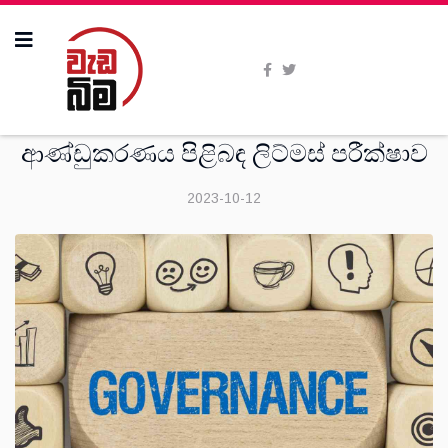
මතවාද
ආණ්ඩුකරණය පිළිබඳ ලිට්මස් පරීක්ෂාව
2023-10-12