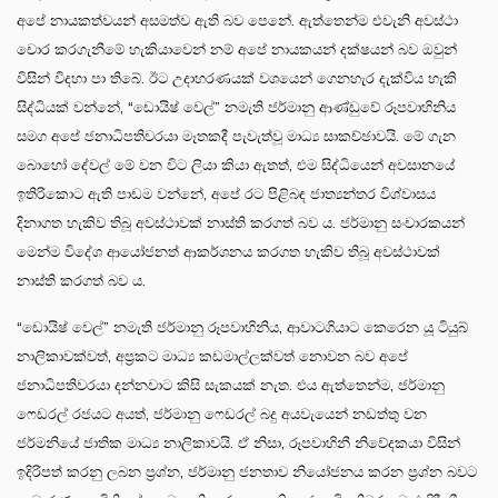
අපේ නායකත්වයන් අසමත්ව ඇති බව පෙනේ. ඇත්තෙන්ම එවැනි අවස්ථා
චොර කරගැනීමේ හැකියාවෙන් නම් අපේ නායකයන් දක්ෂයන් බව ඔවුන්
විසින් විදහා පා තිබේ. ඊට උදාහරණයක් වශයෙන් ගෙනහැර දැක්විය හැකි
සිද්ධියක් වන්නේ, “ඩොයිෂ් වෙල්” නමැති ජර්මානු ආණ්ඩුවේ රූපවාහිනිය
සමග අපේ ජනාධිපතිවරයා මෑතකදී පැවැත්වූ මාධ්‍ය සාකච්ඡාවයි. මේ ගැන
බොහෝ දේවල් මේ වන විට ලියා කියා ඇතත්, එම සිද්ධියෙන් අවසානයේ
ඉතිරිකොට ඇති පාඩම වන්නේ, අපේ රට පිළිබඳ ජාත්‍යන්තර විශ්වාසය
දිනාගත හැකිව තිබූ අවස්ථාවක් නාස්ති කරගත් බව ය. ජර්මානු සංචාරකයන්
මෙන්ම විදේශ ආයෝජනත් ආකර්ශනය කරගත හැකිව තිබූ අවස්ථාවක්
නාස්ති කරගත් බව ය.
“ඩොයිෂ් වෙල්” නමැති ජර්මානු රූපවාහිනිය, ආවාටගියාට කෙරෙන යූ ටියුබ්
නාලිකාවක්වත්, අප්‍රකට මාධ්‍ය කඩමාල්ලක්වත් නොවන බව අපේ
ජනාධිපතිවරයා දන්නවාට කිසි සැකයක් නැත. එය ඇත්තෙන්ම, ජර්මානු
ෆෙඩරල් රජයට අයත්, ජර්මානු ෆෙඩරල් බදු අයවැයෙන් නඩත්තු වන
ජර්මනියේ ජාතික මාධ්‍ය නාලිකාවයි. ඒ නිසා, රූපවාහිනී නිවේදකයා විසින්
ඉදිරිපත් කරනු ලබන ප්‍රශ්න, ජර්මානු ජනතාව නියෝජනය කරන ප්‍රශ්න බවට