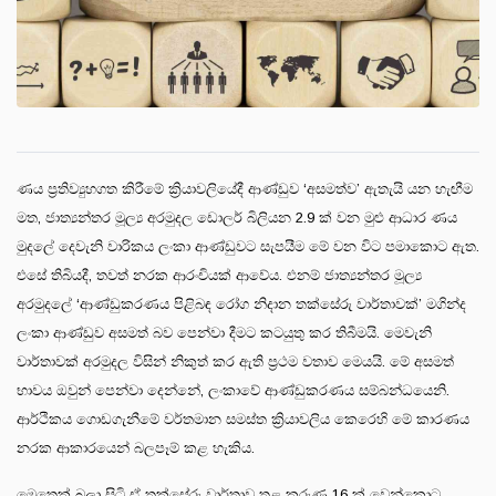
ණය ප්‍රතිව්‍යුහගත කිරීමේ ක්‍රියාවලියේදී ආණ්ඩුව ‘අසමත්ව’ ඇතැයි යන හැඟීම
මත, ජාත්‍යන්තර මූල්‍ය අරමුදල ඩොලර් බිලියන 2.9 ක් වන මුළු ආධාර ණය
මුදලේ දෙවැනි වාරිකය ලංකා ආණ්ඩුවට සැපයීම මේ වන විට පමාකොට ඇත.
එසේ තිබියදී, තවත් නරක ආරංචියක් ආවේය. එනම් ජාත්‍යන්තර මූල්‍ය
අරමුදලේ ‘ආණ්ඩුකරණය පිළිබඳ රෝග නිදාන තක්සේරු වාර්තාවක්’ මගින්ද
ලංකා ආණ්ඩුව අසමත් බව පෙන්වා දීමට කටයුතු කර තිබීමයි. මෙවැනි
වාර්තාවක් අරමුදල විසින් නිකුත් කර ඇති ප්‍රථම වතාව මෙයයි. මේ අසමත්
භාවය ඔවුන් පෙන්වා දෙන්නේ, ලංකාවේ ආණ්ඩුකරණය සම්බන්ධයෙනි.
ආර්ථිකය ගොඩගැනීමේ වර්තමාන සමස්ත ක්‍රියාවලිය කෙරෙහි මේ කාරණය
නරක ආකාරයෙන් බලපෑම් කළ හැකිය.
මෙතෙක් බලා සිටි ඒ තක්සේරු වාර්තාව තුළ කරුණු 16 ක් වෙන්කොට