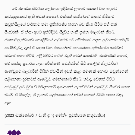
මේ ජනාධිපතිවරයා ලෝකයා ඉදිරියේ ලංකාව කොන් වන තැනට
කටයුතුකොට ඇති බවක් පෙනේ. එක්සත් ජාතීන්ගේ මානව හිමිකම්
කවුන්සිලයේ වාර්තාව තමා ප්‍රතික්ෂේප කරන බව කියා සිටීම එහි එක්
පියවරකි. ඒ නිසා අපට අත්විඳීමට සිදුවිය හැකි ප්‍රශ්න මාලාවක් තිබේ.
ස්කොට්ලන්ඩ්යාඩ් පොලීසියේ ආධාරත් මේ පරීක්ෂණ සඳහා ලබාගන්නෙමැයි
පාරම්බෑවද, දැන් ඒ සඳහා වන ජාත්‍යන්තර සහයෝගය ප්‍රතික්ෂේප කරමින්
මෙසේ කතා කිරීම, අලි මදිවට හරක් වැනි තවත් කතාවකි. එපමණක් නොව,
මේ පාස්කු ප්‍රහාරය ගැන පරීක්ෂණ පවත්වමින් සිටි පොලිස් නිලධාරීන්
ආණ්ඩුවේ බලධාරීන් විසින් ඒවායින් ඉවත් කළා පමණක් නොව, ඔවුන්ගෙන්
පළිගන්නා දුරකටත් ආණ්ඩුව ගමන්කොට තිබේ. තවද, වෙනත් විවිධ
අරමුණුවලට මුවා වී මර්දනකාරී අණපනත් පැනවීමටත් ආණ්ඩුව පියවර ගෙන
තිබේ. ඒ සියල්ල, ශ්‍රී ලංකාව ලෝකයාගෙන් තවත් කොන් වීමට දායක වනු
ඇත.
(2023 ඔක්තෝබර් 7 වැනි දා ‘ද මෝනිං’ පුවත්පතේ කතුවැකිය)