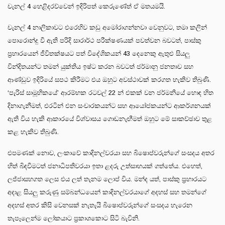
චැනල් 4 හෙළිදරව්වෙන් ඉදිරිපත් කෙරුණේත් ඒ මතයමයි.
චැනල් 4 නාලිකාවට එරෙහිව කඩු අමෝරාගන්නවා වෙනුවට, තමා කලින්
පොරොන්දු වී ඇති පරිදි සාරාර්ථ පරීක්ෂණයක් පවත්වන බවටත්, පාස්කු
ප්‍රහාරයෙන් ජීවිතක්ෂයට පත් විදේශිකයන් 43 දෙනෙකු ඇතුළු සියලු
වින්දිතයන්ට තමන් යුක්තිය ඉෂ්ට කරන බවටත් ජර්මානු ජනතාව සහ
ආණ්ඩුව ඉදිරියේ සපථ කිරීමට එය ඔහුට අවස්ථාවක් කරගත හැකිව තිබුණි.
‘පැරිස් සාමූහිකයේ’ ආරම්භක රටවල් 22 න් එකක් වන ජර්මනියේ හොඳ හිත
දිනාගැනීමත්, එරටින් එන සංචාරකයන්ට සහ ආයෝජකයන්ට ආකර්ශනයක්
ඇති විය හැකි ආකාරයේ විශ්වාසය ගොඩනැඟීමත් ඔහුට මේ සාකච්ඡාව තුළ
කළ හැකිව තිබුණි.
එපමණක් නොව, ලංකාවේ කාදිනල්වරයා සහ බිෂොප්වරුන්ගේ සංසදය අතර
හිත් බිඳවීමටත් ජනාධිපතිවරයා ඉතා ළදරු උත්සාහයක් ගත්තේය. එහෙත්,
ලජ්ජාසහගත ලෙස එය ලත් තැනම ලොප් විය. මන්ද යත්, පාස්කු ප්‍රහාරයට
අදාළ සියලු කරුණු සම්බන්ධයෙන් කාදිනල්වරයාගේ අදහස් සහ තමන්ගේ
අදහස් අතර කිසි වෙනසක් නැතැයි බිෂොප්වරුන්ගේ සංසදය හැරෙන
තැපෑලෙන්ම ලෝකයාට ප්‍රකාශකොට සිටි බැවිනි.