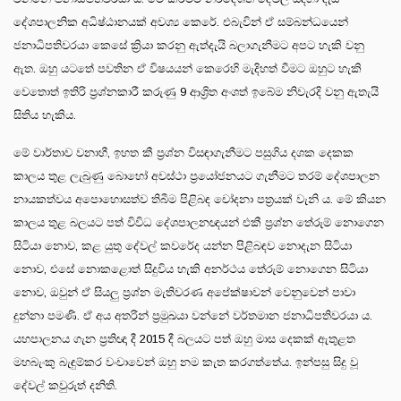
දේශපාලනික අධිෂ්ඨානයක් අවශ්‍ය කෙරේ. එබැවින් ඒ සම්බන්ධයෙන්
ජනාධිපතිවරයා කෙසේ ක්‍රියා කරනු ඇත්දැයි බලාගැනීමට අපට හැකි වනු
ඇත. ඔහු යටතේ පවතින ඒ විෂයයන් කෙරෙහි මැදිහත් වීමට ඔහුට හැකි
වෙතොත් ඉතිරි ප්‍රශ්නකාරී කරුණු 9 ආශ්‍රිත අංශත් ඉබේම නිවැරදි වනු ඇතැයි
සිතිය හැකිය.
මේ වාර්තාව වනාහී, ඉහත කී ප්‍රශ්න විසඳාගැනීමට පසුගිය දශක දෙකක
කාලය තුළ ලැබුණු බොහෝ අවස්ථා ප්‍රයෝජනයට ගැනීමට තරම් දේශපාලන
නායකත්වය අපොහොසත්ව තිබීම පිළිබඳ චෝදනා පත්‍රයක් වැනි ය. මේ කියන
කාලය තුළ බලයට පත් විවිධ දේශපාලනඥයන් එකී ප්‍රශ්න තේරුම් නොගෙන
සිටියා නොව, කළ යුතු දේවල් කවරේද යන්න පිළිබඳව නොදැන සිටියා
නොව, එසේ නොකළොත් සිදුවිය හැකි අනර්ථය තේරුම් නොගෙන සිටියා
නොව, ඔවුන් ඒ සියලු ප්‍රශ්න මැතිවරණ අපේක්ෂාවන් වෙනුවෙන් පාවා
දුන්නා පමණි. ඒ අය අතරින් ප්‍රමුඛයා වන්නේ වර්තමාන ජනාධිපතිවරයා ය.
යහපාලනය ගැන ප්‍රතිඥා දී 2015 දී බලයට පත් ඔහු මාස දෙකක් ඇතුළත
මහබැංකු බැඳුම්කර වංචාවෙන් ඔහු නම කැත කරගත්තේය. ඉන්පසු සිදු වූ
දේවල් කවුරුත් දනිති.