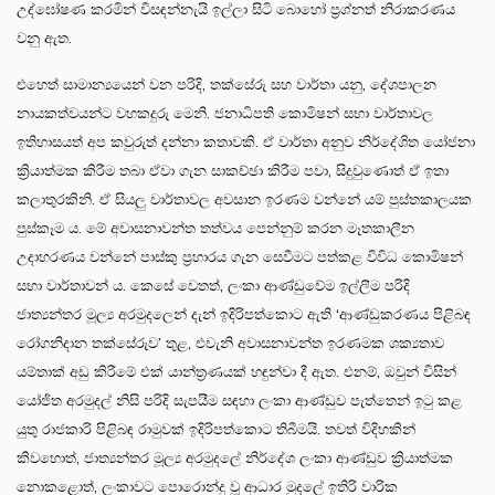
උද්ඝෝෂණ කරමින් විසඳන්නැයි ඉල්ලා සිටි බොහෝ ප්‍රශ්නත් නිරාකරණය
වනු ඇත.
එහෙත් සාමාන්‍යයෙන් වන පරිදි, තක්සේරු සහ වාර්තා යනු, දේශපාලන
නායකත්වයන්ට වහකදුරු මෙනි. ජනාධිපති කොමිෂන් සභා වාර්තාවල
ඉතිහාසයත් අප කවුරුත් දන්නා කතාවකි. ඒ වාර්තා අනුව නිර්දේශිත යෝජනා
ක්‍රියාත්මක කිරීම තබා ඒවා ගැන සාකච්ඡා කිරීම පවා, සිදුවුණොත් ඒ ඉතා
කලාතුරකිනි. ඒ සියලු වාර්තාවල අවසාන ඉරණම වන්නේ යම් පුස්තකාලයක
පුස්කෑම ය. මේ අවාසනාවන්ත තත්වය පෙන්නුම් කරන මෑතකාලීන
උදාහරණය වන්නේ පාස්කු ප්‍රහාරය ගැන සෙවීමට පත්කළ විවිධ කොමිෂන්
සභා වාර්තාවන් ය. කෙසේ වෙතත්, ලංකා ආණ්ඩුවේම ඉල්ලීම පරිදි
ජාත්‍යන්තර මූල්‍ය අරමුදලෙන් දැන් ඉදිරිපත්කොට ඇති ‘ආණ්ඩුකරණය පිළිබඳ
රෝගනිදාන තක්සේරුව’ තුළ, එවැනි අවාසනාවන්ත ඉරණමක ශක්‍යතාව
යම්තාක් අඩු කිරීමේ එක් යාන්ත්‍රණයක් හඳුන්වා දී ඇත. එනම්, ඔවුන් විසින්
යෝජිත අරමුදල් නිසි පරිදි සැපයීම සඳහා ලංකා ආණ්ඩුව පැත්තෙන් ඉටු කළ
යුතු රාජකාරි පිළිබඳ රාමුවක් ඉදිරිපත්කොට තිබීමයි. තවත් විදිහකින්
කිවහොත්, ජාත්‍යන්තර මූල්‍ය අරමුදලේ නිර්දේශ ලංකා ආණ්ඩුව ක්‍රියාත්මක
නොකළොත්, ලංකාවට පොරොන්දු වූ ආධාර මුදලේ ඉතිරි වාරික