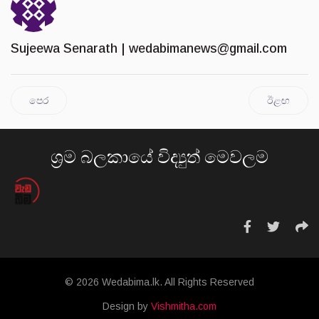
Sujeewa Senarath |
wedabimanews@gmail.com
පෙර
ඊළඟ
ශ්‍රම බලකායේ විද්‍යුත් මෙවලම
© 2026 Wedabima.lk. All Rights Reserved
Design by
Vishmitha.com