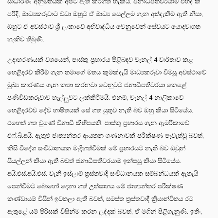
සාධාරණ අනුමිතියක් අපට ඇති කරගත හැකිය. ජනාධිපතිවරයාම එහිදී කී
පරිදි, මාධ්‍යකරුවාට වඩා ඔහුට ඒ මාධ්‍ය සෙල්ලම ගැන අත්දැකීම් ඇති නිසා,
ඔහුට ඒ අවස්ථාව ශ්‍රී ලංකාවේ අභිවෘද්ධිය වෙනුවෙන් සේවයට යොදවාගත
හැකිව තිබුණි.
උදාහරණයක් වශයෙන්, පාස්කු ප්‍රහාරය පිළිබඳව චැනල් 4 වාර්තාව කළ
හෙළිදරව් කිරීම් ගැන තමාගේ මතය කුමක්දැයි මාධ්‍යකරුවා විමසූ අවස්ථාවේ
මුඛ්‍ය කාරණය ගැන කතා කරනවා වෙනුවට ජනාධිපතිවරයා කෙළේ
පණිවිඩකරුවාව හෑල්ලුවට ලක්කිරීමයි. එනම්, චැනල් 4 නාලිකාවේ
හෙළිදරව්ව දේව භාෂිතයක් සේ ගත යුතුව නැති බව ඔහු කියා සිටියේය.
එහෙත් ගත වුණේ විනාඩි කිහිපයකි. පාස්කු ප්‍රහාරය ගැන ඇමරිකාවේ
එෆ්.බී.අයි. ඇතුළු ජාත්‍යන්තර ආයතන ගණනාවක් පරීක්ෂණ පැවැත්වූ බවත්,
කිසි විදේශ සංවිධානයක මැදිහත්වීමක් මේ ප්‍රහාරයට නැති බව ඔවුන්
සියල්ලන් කියා ඇති බවත් ජනාධිපතිවරයාම ඉන්පසු කියා සිටියේය.
අයි.එස්.අයි.එස්. වැනි ඉස්ලාම් ත්‍රස්තවාදී සංවිධානයක සම්බන්ධයක් ඇතැයි
පෙන්වීමට බොහෝ දෙනා ගත් උත්සාහය මේ ජාත්‍යන්තර පරීක්ෂණ
කණ්ඩායම් විසින් ඉවතලා ඇති බවත්, සමස්ත ත්‍රස්තවාදී ක්‍රියාන්විතය රට
ඇතුළේ යම් පිරිසක් විසින්ම කරන ලද්දක් බවත්, ඒ මගින් පිළිගැනුණි. ඉතිං,