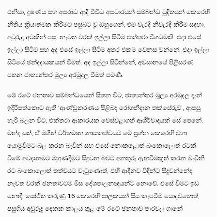
එනිසා, දූෂණය සහ අපරාධ ආදී විවිධ අපචාරයන් සම්බන්ධ චූදිතයන් කෙරෙහි
නීතිය ක්‍රියාත්මක කිරීමට පසුබට වූ ඔහුගෙන්, එම වැරදි නිවැරදි කිරීම සඳහා,
අවුරුදු අටකින් පසු, නැවත වරක් ඉල්ලා සිටීම එක්තරා විගඩමකි. එදා එසේ
ඉල්ලා සිටීම සහ අද එසේ ඉල්ලා සිටීම අතර එකම වෙනස වන්නේ, එදා ඉල්ලා
සිටියේ ඡන්දදායකයන් වීමත්, අද ඉල්ලා සිටින්නේ, අවසානයේ පිළිසරණ
පතන ජාත්‍යන්තර මූල්‍ය අරමුදල වීමත් පමණි.
මේ රටේ ජනතාව සම්බන්ධයෙන් සිතන විට, ජාත්‍යන්තර මූල්‍ය අරමුදල දැන්
ඉදිරිපත්කොට ඇති ‘ආණ්ඩුකරණය පිළිබඳ රෝගනිදාන තක්සේරුව’, ආපසු
හැරී බලන විට, එක්තරා ආකාරයක වෙස්වළාගත් ආශීර්වාදයක් සේ පෙනේ.
මන්ද යත්, ඒ මගින් වර්තමාන නායකත්වයට මේ ප්‍රශ්න කෙරෙහි වහා
යොමුවීමට බල කරන බැවින් සහ එසේ නොකළොත් බංකොලොත් රටක්
වීමේ අවදානමට මුහුණදීමට සිදුවන බවට අනතුරු ඇඟවීමකුත් කරන බැවිනි.
රට බංකොලොත් තත්වයට වැටුණොත්, එහි ආදීනව විඳින්ට සිදුවන්නේද,
නැවත වරක් ජනතාවටම මිස දේශපාලනඥයන්ට නොවේ. එසේ වීමට ඉඩ
නොදී, යෝජිත කරුණු 16 කෙරෙහි පාලකයන් සිය කැපවීම යොදවතොත්,
පසුගිය අවුරුදු දෙකක කාලය තුළ මේ රටේ ජනතාව පාරවල් ගානේ