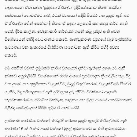
හඳුනාගෙන ඒවා සඳහා ‘ප්‍රමුඛතා නිර්දේශ’ ඉදිරිපත්කොට තිබේ. පවතින
තත්වයෙන් ගොඩඒමට නම්, රටක් වශයෙන් හදිසි පියවර ගත යුතුව ඇති බව
ඒ නිර්දේශ මගින් පෙන්වා දී තිබේ. ඒ සඳහා ලෙහෙසි සහ පහසු මාර්ග නැති
බවත්, දීර්ඝ කාලීන, වේදනාකාරී මාර්ගයක ගමන් කළ යුතුව ඇති බවත්
විශේෂයෙන් එහිදී අවධාරණය කෙරේ. ආණ්ඩුකරණ ව්‍යුහයේ සෑම පැත්තක්ම
ආවරණය වන ආකාරයේ විස්තීරණ සංශෝධන ඇති කිරීම එහිදී අවශ්‍ය
කෙරේ.
මේ අතරින් වඩාත් ප්‍රමුඛතම කාර්ය වශයෙන් දක්වා ඇත්තේ දූෂණයට ඇති
ඉඩකඩ අහුරාලීමයි. විශේෂයෙන් රාජ්‍ය අංශයේ ප්‍රසම්පාදන ක්‍රියාවලිය තුළ සිදු
වන දූෂණ සහ අක්‍රමිකතා වැළැක්වීම, මුදල් විශුද්ධකරණ වැළැක්වීමේ පියවර
ගැනීම, බදු පරිපාලනයේ ඇති දුර්වලතා දුරු කිරීම, විචක්ෂණ ආදායම්
කළමනාකරණය, ස්වාධීන මහබැංකු පාලනය සහ මූල්‍ය අංශයේ අනවධානයන්
පිළිබඳ සෙවිල්ලෙන් සිටීම ආදිය ඒ අතර වෙයි.
ලස්සනම කාරණය වන්නේ, නිවැරදි කරගත යුතුව ඇතැයි නිර්දේශිතව ඇති
කාරණා 16 න් 9 ක්ම අයත් වන්නේ මුදල් අමාත්‍යාංශට ය. එහි අමාත්‍යවරයා
වන්නේ ජනාධිපතිවරයා ය. මේ කිරීමට නිර්දේශිත දේවල් සඳහා දැඩි