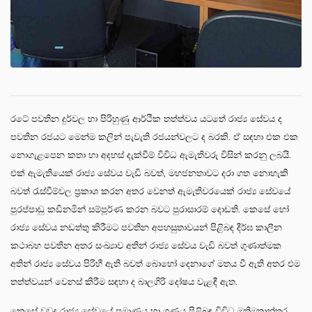
රටේ පවතින දුර්වල හා පිරිහුණු ආර්ථික තත්ත්වය යටතේ රාජ්‍ය සේවය ද
පවතින රජයට මෙන්ම කලින් පැවැති රජයන්වලට ද බරකි. ඒ සඳහා එක එක
නොගැළපෙන කතා හා අදහස් දැක්වීම් විවිධ ඇමැතිවරු විසින් කරනු ලබයි.
එක් ඇමැතියෙක් රාජ්‍ය සේවය වැඩි බවත්, මහජනතාවට දරා ගත නොහැකි
බවත් රැස්වීම්වල ප්‍රකාශ කරන අතර වෙනත් ඇමැතිවරයෙක් රාජ්‍ය සේවයේ
පුරප්පාඩු කඩිනමින් සම්පූර්ණ කරන බවට පුරාසාරම් දොඩති. කෙසේ හෝ
රාජ්‍ය සේවය නඩත්තු කිරීමට පවතින අපහසුතාවයන් පිළිබඳ දීර්ඝ කාලීන
කථාබහ පවතින අතර සංඛ්‍යාව අතින් රාජ්‍ය සේවය වැඩි බවත් ගුණාත්මක
අතින් රාජ්‍ය සේවය පිරිහී ඇති බවත් බොහෝ දෙනාගේ මතය වී ඇති අතර එම
තත්ත්වයන් වෙනස් කිරීම සඳහා ද බාලගිරි දෝෂය වැළඳී ඇත.
කෙසේ වුවද රාජ්‍ය සේවයේ ප්‍රමාණය හා ගුණය පිළිබඳ විවිධ මතිමතාන්තර