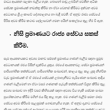
මාධ්‍ය ආයතන සලකා බැලිය හැක. බොහෝ පාඩු ලබමින් පවතින අධික
සේවක ප්‍රමාණයක් නඩත්තු කිරීම හා ඒවා වෙනස් කිරීමට දක්වන අවම
අවධානය ශ්‍රී ලංකාවේ දේශපාලනය හා බැඳී පවතී. ඒ අනුව රාජ්‍ය සේවයේ
පිරිස අවම කිරීම කථාව දෝලාවෙන් ගමන පයින් සංකල්පය තුළ හිර වී ඇත.
නිසි ප්‍රමාණයට රාජ්‍ය සේවය සකස්
කිරීම.
සෑම ආයතනයකට අවශ්‍ය මානව සම්පත් ප්‍රමාණය ගණන් බැලීම සඳහා ප්‍රමුඛ
අවධානයක් රජය විසින් දැක්විය යුතුය. රජයේ ආයතනවල සේවා ප්‍රමාණයන්
පාරිභෝගික තත්ත්වයන්, පාරිභෝගික සංඛ්‍යාවන්, කාලය තුළ කළ යුතු නිශ්චිත
වැඩ ප්‍රමාණයක් ඒ ඒ රජයේ සේවයක් ලබාගැනීමට පැමිණෙන සංඛ්‍යාව ආදිය
ගණන් බැලීමෙන් හා ඒවා වසර ගණනක් පැවැති තත්ත්වයන් විග්‍රහ කිරීම තුළ
අවශ්‍ය සංඛ්‍යාව හා ඉදිරි වසර කිහිපයක් සඳහා අවශ්‍ය විය හැකි සේවක සංඛ්‍යා
පුරෝකථනය කිරීම මගින් එය සිදු කළ හැක. එම ගණන් බැලීම් සමඟ රාජ්‍ය
සේවය අවම කිරීමේ සැලසුමක් ගොඩනැඟිය හැක. ඒ අනුව දැනට සේවයේ
නියුතු සේවකයන්ගේ ආරක්‍ෂාව සැලසෙන පරිදි හා හානිදායක තත්ත්වය අවම