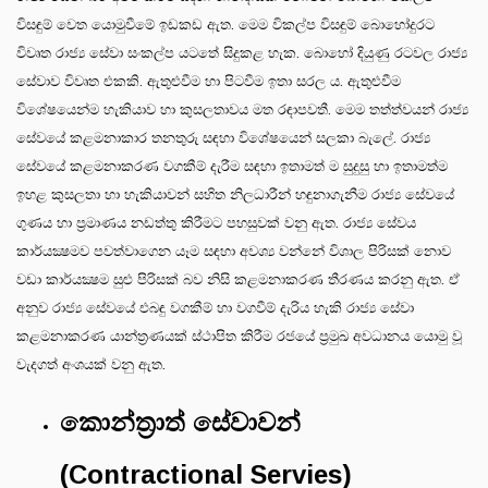
විසඳුම් වෙත යොමුවීමේ ඉඩකඩ ඇත. මෙම විකල්ප විසඳුම් බොහෝදුරට
විවෘත රාජ්‍ය සේවා සංකල්ප යටතේ සිදුකළ හැක. බොහෝ දියුණු රටවල රාජ්‍ය
සේවාව විවෘත එකකි. ඇතුළුවීම හා පිටවීම ඉතා සරල ය. ඇතුළුවීම
විශේෂයෙන්ම හැකියාව හා කුසලතාවය මත රඳාපවතී. මෙම තත්ත්වයන් රාජ්‍ය
සේවයේ කළමනාකාර තනතුරු සඳහා විශේෂයෙන් සලකා බැලේ. රාජ්‍ය
සේවයේ කළමනාකරණ වගකීම් දැරීම සඳහා ඉතාමත් ම සුදුසු හා ඉතාමත්ම
ඉහළ කුසලතා හා හැකියාවන් සහිත නිලධාරීන් හඳුනාගැනීම රාජ්‍ය සේවයේ
ගුණය හා ප්‍රමාණය නඩත්තු කිරීමට පහසුවක් වනු ඇත. රාජ්‍ය සේවය
කාර්යක්‍ෂමව පවත්වාගෙන යෑම සඳහා අවශ්‍ය වන්නේ විශාල පිරිසක් නොව
වඩා කාර්යක්‍ෂම සුළු පිරිසක් බව නිසි කළමනාකරණ තීරණය කරනු ඇත. ඒ
අනුව රාජ්‍ය සේවයේ එබඳු වගකීම් හා වගවීම් දැරිය හැකි රාජ්‍ය සේවා
කළමනාකරණ යාන්ත්‍රණයක් ස්ථාපිත කිරීම රජයේ ප්‍රමුඛ අවධානය යොමු වූ
වැදගත් අංශයක් වනු ඇත.
කොන්ත්‍රාත් සේවාවන්
(Contractional Servies)