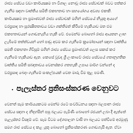
රාජ්‍ය සේවය වඩා කාර්යක්‍ෂම හා විශාල නොවූ රාජ්‍ය සේවාවක් බවට පත්කර
ගැනීම සඳහා වෘත්තීය සමිති එකඟතාව හා සහයෝගය අවශ්‍ය එකකි.
කාර්යක්‍ෂම හා ප්‍රමාණවත් රාජ්‍ය සේවාවක් මගින් සේවයේ නියුතු අයගේ
වරප්‍රසාද හා සුරක්‍ෂිතතාවය වඩා ශක්තිමත් කිරීමේ හැකියාව මත එම
එකඟතාවයන් ගොඩනැඟිය හැකි වේ. එමෙන්ම බොහෝ රාජ්‍ය ආයතන ලාභ
ලැබීමේ තත්ත්වයන් හෝ පාඩු අවම කර ගැනීමේ ක්‍රමෝපායන් සඳහා වෘත්තීය
සමති එකඟතා ගිවිසුම් මගින් රාජ්‍ය සේවය ප්‍රමාණවත් ලෙස සකස් කර
ගැනීමේ හැකියාව ඇත. කෙසේ වුවද ශ්‍රී ලංකාවේ රාජ්‍ය සේවයේ ගතානුගතික
වෘත්තීය සමිති සබඳතාවය වෙනස්කර ගතහැකි උපාය මාර්ග වන්නේ ද
වරප්‍රසාද බෙදා ගැනීමේ සංකල්පයක් වෙත මාරු වීම තුළ පමණි.
පැලැස්තර ප්‍රතිසංස්කරණ වෙනුවට
වෙනත් සෑම කාර්යයකටම මෙන්ම රටේ සංවර්ධනය සඳහා බලපාන රාජ්‍ය
සේවය සඳහා ද නිදහසින් පසු බලයට පැමිණි බොහෝ රජයන් ලබා දී ඇත්තේ
පැලැස්තර විසඳුම් වේ. සෑම විටම දේශපාලන වාසි හා බලයට පත්වීමේ අරමුණු
සමග රාජ සේවය ද කළ යුතු බොහෝ ප්‍රතිසංස්කරණ ගොඩගැසී ඇත. ඒවා