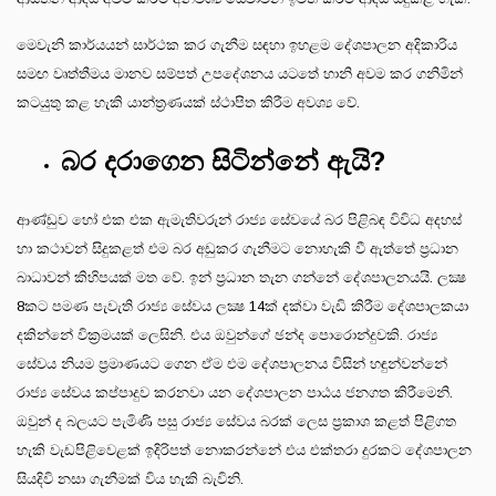
මෙවැනි කාර්යයන් සාර්ථක කර ගැනීම සඳහා ඉහළම දේශපාලන අදිකාරිය
සමඟ වෘත්තීමය මානව සම්පත් උපදේශනය යටතේ හානි අවම කර ගනිමින්
කටයුතු කළ හැකි යාන්ත්‍රණයක් ස්ථාපිත කිරීම අවශ්‍ය වේ.
බර දරාගෙන සිටින්නේ ඇයි?
ආණ්ඩුව හෝ එක එක ඇමැතිවරුන් රාජ්‍ය සේවයේ බර පිළිබඳ විවිධ අදහස්
හා කථාවන් සිදුකළත් එම බර අඩුකර ගැනීමට නොහැකි වී ඇත්තේ ප්‍රධාන
බාධාවන් කිහිපයක් මත වේ. ඉන් ප්‍රධාන තැන ගන්නේ දේශපාලනයයි. ලක්‍ෂ
8කට පමණ පැවැති රාජ්‍ය සේවය ලක්‍ෂ 14ක් දක්වා වැඩි කිරීම දේශපාලකයා
දකින්නේ වික්‍රමයක් ලෙසිනි. එය ඔවුන්ගේ ඡන්ද පොරොන්දුවකි. රාජ්‍ය
සේවය නියම ප්‍රමාණයට ගෙන ඒම එම දේශපාලනය විසින් හඳුන්වන්නේ
රාජ්‍ය සේවය කප්පාදුව කරනවා යන දේශපාලන පාඨය ජනගත කිරීමෙනි.
ඔවුන් ද බලයට පැමිණි පසු රාජ්‍ය සේවය බරක් ලෙස ප්‍රකාශ කළත් පිළිගත
හැකි වැඩපිළිවෙළක් ඉදිරිපත් නොකරන්නේ එය එක්තරා දුරකට දේශපාලන
සියදිවි නසා ගැනීමක් විය හැකි බැවිනි.