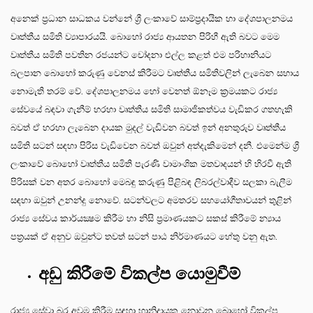
අනෙක් ප්‍රධාන සාධකය වන්නේ ශ්‍රී ලංකාවේ සාම්ප්‍රදායික හා දේශපාලනමය
වෘත්තීය සමිති ව්‍යාපාරයයි. බොහෝ රාජ්‍ය ආයතන පිරිහී ඇති බවට මෙම
වෘත්තීය සමිති පවතින රජයන්ට චෝදනා එල්ල කළත් එම පරිහානියට
බලපාන බොහෝ කරුණු වෙනස් කිරීමට වෘත්තීය සමිතිවලින් ලැබෙන සහාය
නොමැති තරම් වේ. දේශපාලනමය හෝ වෙනත් ඕනෑම ක්‍රමයකට රාජ්‍ය
සේවයේ බඳවා ගැනීම් හරහා වෘත්තීය සමිති සාමාජිකත්වය වැඩිකර ගතහැකි
බවත් ඒ හරහා ලැබෙන දායක මුදල් වැඩිවන බවත් ඉන් අනතුරුව වෘත්තීය
සමිති සටන් සඳහා පිරිස වැඩිවෙන බවත් ඔවුන් අත්දැකිමෙන් දනී. එමෙන්ම ශ්‍රී
ලංකාවේ බොහෝ වෘත්තීය සමිති පැරණි වාමාංශික මතවාදයන් හි හිරවී ඇති
පිරිසක් වන අතර බොහෝ මෙබඳු කරුණු පිළිබඳ ලිබරල්වාදීව සලකා බැලීම
සඳහා ඔවුන් උනන්දු නොවේ. සටන්වලට අමතරව සහයෝගීතාවයන් තුළින්
රාජ්‍ය සේවය කාර්යක්‍ෂම කිරීම හා නිසි ප්‍රමාණයකට සකස් කිරීමේ න්‍යාය
පත්‍රයක් ඒ අනුව ඔවුන්ට තවත් සටන් පාඨ නිර්මාණයට හේතු වනු ඇත.
අඩු කිරීමේ විකල්ප යොමුවීම්
රාජ්‍ය සේවා බර අවම කිරීම සඳහා හානිදායක නොවන බොහෝ විකල්ප