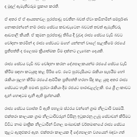
ද මුදල් ඇමැතිවරුම ප්‍රකාශ කරති.
ඒ අතර ඒ ඒ ආයතනවල පුරප්පාඩු පවතින බවත් ඒවා කඩිනමින් සම්පූර්ණ
නොකරන්නේ නම් රාජ්‍ය සේවය කඩාවැටෙන බවටත් තවත් ඇමැතිවරු
ආඩපාලි කියති. ඒ කුමන පුරප්පාඩු තිබිය දී වුවද රාජ්‍ය සේවය වැඩි බවට
චෝදනා කරමින් ද රාජ්‍ය සේවයට ඔහේ යන්නන් වාලේ සැලකීමේ රජයේ
ප්‍රතිපත්ති ද එලෙසම ක්‍රියාත්මක වීම දක්නට ලැබෙන දෙයකි.
රාජ්‍ය සේවය වැඩි බව චෝදනා කරන දේශපාලකයන්ම රජයේ සේවය වැඩි
කිරීම සඳහා කටයුතු කළ පිරිස වේ. රටේ පුරවැසියාට රැකියා සැපයීම හෝ
රැකියා සුලභ කිරීම රජයේ ආර්ථික ප්‍රතිපත්ති හරහා සිදු කළ යුතු අතර රාජ්‍ය
සේවයට හැකි පමණ පුරවා රැකියා දීම රජයට පාරාවළල්ලකි. එය ශ්‍රී ලංකාවට
දැන් හොඳටම දැනී ඇති ප්‍රශ්නයකි.
රාජ්‍ය සේවය ව්‍යාප්ත වී ඇති පහළම ස්ථරය වන්නේ ග්‍රාම නිලධාරි වසමයි.
එක්තරා කාලයක ග්‍රාම නිලධාරිවරුන් විසිනු ඉටුකරනු ලැබූ සේවාවන් කිරීමට
විවිධ නාම මාත්‍රික නිලධාරීන් විශාල සංඛ්‍යාවක් වර්තමානයේ රාජ්‍ය සේවය
තුළට ඇතුළුකර ඇත. එක්තරා කාලයක දී දේශපාලන වශයෙන් බඳවා ගත්