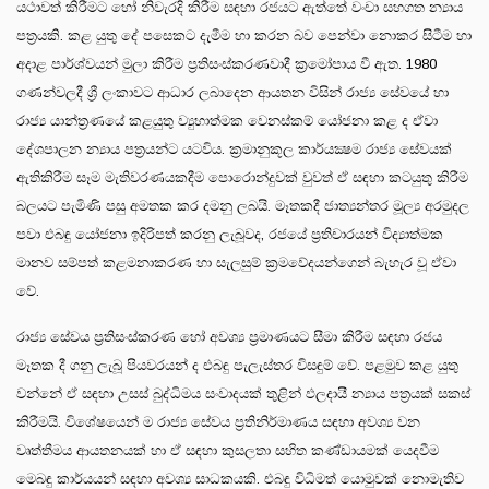
යථාවත් කිරීමට හෝ නිවැරදි කිරීම සඳහා රජයට ඇත්තේ වංචා සහගත න්‍යාය
පත්‍රයකි. කළ යුතු දේ පසෙකට දැමීම හා කරන බව පෙන්වා නොකර සිටීම හා
අදාළ පාර්ශ්වයන් මුලා කිරීම ප්‍රතිසංස්කරණවාදී ක්‍රමෝපාය වී ඇත. 1980
ගණන්වලදී ශ්‍රී ලංකාවට ආධාර ලබාදෙන ආයතන විසින් රාජ්‍ය සේවයේ හා
රාජ්‍ය යාන්ත්‍රණයේ කළයුතු ව්‍යුහාත්මක වෙනස්කම් යෝජනා කළ ද ඒවා
දේශපාලන න්‍යාය පත්‍රයන්ට යටවිය. ක්‍රමානුකූල කාර්යක්‍ෂම රාජ්‍ය සේවයක්
ඇතිකිරීම සෑම මැතිවරණයකදීම පොරොන්දුවක් වුවත් ඒ සඳහා කටයුතු කිරීම
බලයට පැමිණි පසු අමතක කර දමනු ලබයි. මෑතකදී ජාත්‍යන්තර මූල්‍ය අරමුදල
පවා එබඳු යෝජනා ඉදිරිපත් කරනු ලැබූවද, රජයේ ප්‍රතිචාරයන් විද්‍යාත්මක
මානව සම්පත් කළමනාකරණ හා සැලසුම් ක්‍රමවේදයන්ගෙන් බැහැර වූ ඒවා
වේ.
රාජ්‍ය සේවය ප්‍රතිසංස්කරණ හෝ අවශ්‍ය ප්‍රමාණයට සීමා කිරීම සඳහා රජය
මෑතක දී ගනු ලැබූ පියවරයන් ද එබඳු පැලැස්තර විසඳුම් වේ. පළමුව කළ යුතු
වන්නේ ඒ සඳහා උසස් බුද්ධිමය සංවාදයක් තුළින් ඵලදායී න්‍යාය පත්‍රයක් සකස්
කිරීමයි. විශේෂයෙන් ම රාජ්‍ය සේවය ප්‍රතිනිර්මාණය සඳහා අවශ්‍ය වන
වෘත්තීමය ආයතනයක් හා ඒ සඳහා කුසලතා සහිත කණ්ඩායමක් යෙදවීම
මෙබඳු කාර්යයන් සඳහා අවශ්‍ය සාධකයකි. එබඳු විධිමත් යොමුවක් නොමැතිව