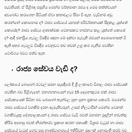
පැවතියත්, ඒ පිළිබඳ පසුගිය මෙන්ම වර්තමාන රජය ද මෙම තත්ත්වයන්
අවබෝධ කරගෙන සිටියත් ඒවා කතාවලට සීමා වී ඇත. වැඩිනම් අඩු
කරන්නේ කොහොම ද? රාජ්‍ය සේවයේ යහපත් පරිවර්තනයක් සිදුකළ යුත්තේ
කෙසේද? රාජ්‍ය සේවය ගුණාත්මක වෙනසකට භාජනය කළ යුත්තේ කෙසේ
ද? ආදී ජනප්‍රිය ගැටලු විසඳීම සඳහා මේ දක්වා පැවැති රජයන් අපොහොසත් වී
ඇති අතර ගැටලුව විසඳීම වෙනුවට තව තවත් උග්‍ර කර ගැනීම පවතින
යථාර්ථය බවට පත්ව ඇත.
රාජ්‍ය සේවය වැඩි ද?
ලෝකයේ බොහෝ රටවල් සමඟ සැසඳීමේ දී ශ්‍රී ලංකාවේ විශාල රාජ්‍ය සේවයක්
පවතින බව පිළිගැනේ. ජනගහනයෙන් හැම 15 දෙනෙකුටම එක් රාජ්‍ය
සේවකයෙක් සිටින බව බොහෝ තැන්වල පුන පුනා ප්‍රකාශ කෙරේ. එමෙන්ම
රාජ්‍ය සේවයේ වගකීම් දරන ඇමැතිවරුන්, උසස් නිලධාරීන් මෙන්ම වෙනත්
වගකිවයුතු දේශපාලකයන් ද රාජ්‍ය සේවය වැඩි බවත් මහජන මුදලින් නඩත්තු
කිරීම අපහසු බවත් නිරන්තරව ප්‍රකාශ කරන මතයකි. විශ්‍රාම වැටුප් හා රාජ්‍ය
සේවයේ වැටුප් ගෙවූ පසු භාණ්ඩාගාරයේ ඉතිරිවන මුදලක් නොමැති තරම් බව