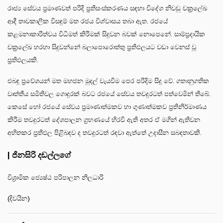
රාජ්‍ය සේවය ප්‍රමාණවත් පරිදි ප්‍රතිසංස්කරණය සඳහා විදේශ නිවඩු චක්‍රලේඛ
ආදී තාවකාලික විසඳුම් මත රජය විශ්වාසය තබා ඇත. රජයේ
කළමනාකාරිත්වය විධිමත් කිරීමක් සිදුවන බවක් නොපෙනේ. සාම්ප්‍රදායික
චක්‍රලේඛ හරහා සිදුවන්නේ බලාපොරොත්තු ප්‍රතිඵලයට වඩා වෙනස් වූ
ප්‍රතිඵලයකි.
එබඳු ප්‍රවේශයන් මත මහජන මුදල් වැයවීම පෙර පරිදිම සිදු වේ. ගතානුගතික
වෘත්තීය සමිතිවල ගොදුරක් බවට රජයේ සේවය තවදුරටත් පත්වෙමින් තිබේ.
කෙසේ හෝ රජයේ සේවය ප්‍රමාණාත්මකව හා ගුණාත්මකව ප්‍රතිනිර්මාණය
කිරීම තවදුරටත් දේශපාලන ග්‍රහණයේ හිරවී ඇති අතර ඒ මගින් ඇතිවන
අහිතකර ප්‍රතිඵල පිළිබඳව ද තවදුරටත් රඳවා ඇත්තේ උදාසීන සබඳතාවකි.
| ජිනසිරි දඩල්ලගේ
විශ්‍රාමික ජ්‍යෙෂ්ඨ පරිපාලන නිලධාරි
(දිවයින)