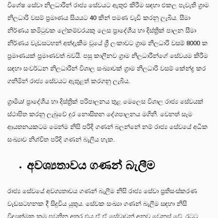
විශේෂ සේවා නිලධාරීන් රාජ්‍ය සේවයට ඇතුළු කිරීම සඳහා එකල පැවැති ග්‍රාම
නිලධාරි වසම් ප්‍රමාණය සියයට 40 කින් පමණ වැඩි කරනු ලැබීය. සීමා
නිර්ණය කමිටුවක ලේකම්වරයකු ලෙස ප්‍රාදේශීය හා දිස්ත්‍රික් පාලන සීමා
නිර්ණය වැඩසටහන් අත්දැකීම වූයේ ශ්‍රී ලංකාවට ග්‍රාම නිලධාරි වසම් 8000 ක
ප්‍රමාණයක් ප්‍රමාණවත් බවයි. පසු කාලීනව ග්‍රාම නිලධාරීන්ගේ සේවයම කිරීම
සඳහා සංවර්ධන නිලධාරීන් විශාල සංඛ්‍යාවක් ග්‍රාම නිලධාරි වසම් කේන්ද්‍ර කර
ගනිමින් රාජ්‍ය සේවයට ඇතුළත් කරගනු ලැබීය.
ග්‍රාමීය/ ප්‍රාදේශීය හා දිස්ත්‍රික් පරිපාලනය තුළ මෙලෙස විශාල රාජ්‍ය සේවයක්
ස්ථාපිත කරනු ලැබුවේ දුර නොසිතන දේශපාලනය මගිනි. වෙනත් සෑම
ආයතනයකටම මෙන්ම නිසි පරිදි ගණන් බලන්නේ නම් රාජ්‍ය සේවයේ අධික
සංඛ්‍යාව නිශ්චිත පරිදි ගණන් බැලිය හැක.
අවශ්‍යතාවය ගණන් බැලීම
රාජ්‍ය සේවයේ අවශ්‍යතාවය ගණන් බැලීම නිසි රාජ්‍ය සේවා ප්‍රතිසංස්කරණ
වැඩසටහනක දී සිදුවිය යුතුය. සේවක සංඛ්‍යා ගණන් බැලීම සඳහා නිසි
විද්‍යාත්මක ක්‍රම පවතින අතර එය ඒ ඒ සේවාවන් අනුව වෙනස් වේ. රටට