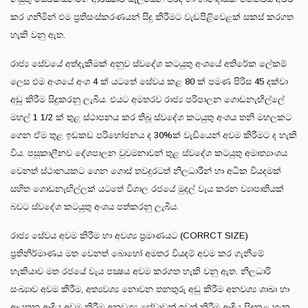
කර ගනිමින් එම ප්‍රතිසංස්කරණයන් සිදු කිරීමට වැඩපිළිවෙළක් සකස් කරගත
හැකි වනු ඇත.
රාජ්‍ය සේවයේ අත්දැකීමක් අනුව ස්වදේශ කටයුතු අංශයේ අතිරේක ලේකම්
ලෙස එම අංශයේ අංශ 4 ක් යටතේ සේවය කළ 80 ක් පමණ පිරිස 45 දක්වා
අඩු කිරීම සිදුකරනු ලැබීය. එයට අමතරව රාජ්‍ය පරිපාලන ගොඩනැඟිල්ලේ
මහල් 1 1/2 ක් තුළ ස්ථාපනය කර තිබූ ස්වදේශ කටයුතු අංශය තනි මහලකට
ගෙන ඒම තුළ ඉඩකඩ පරිභෝජනය ද 30%ක් වැඩියෙන් අවම කිරීමට ද හැකි
විය. පසුකාලීනව දේශපාලන වුවමනාවන් තුළ ස්වදේශ කටයුතු අමාත්‍යාංශය
වෙනත් ස්ථානයකට ගෙන ගොස් තවදුරටත් නිලධාරීන් හා අධික වියදමක්
සහිත ගොඩනැඟිල්ලක් යටතේ විශාල රජයේ මුදල් වැය කරන ව්‍යාපෘතියක්
බවට ස්වදේශ කටයුතු අංශය පත්කරනු ලැබීය.
රාජ්‍ය සේවය අවම කිරීම හා අවශ්‍ය ප්‍රමාණයට (CORRCT SIZE)
ප්‍රතිනිර්මාණය මත වෙනත් බොහෝ අමතර වියදම් අවම කර ගැනීමේ
හැකියාව මත රජයේ වැය පක්‍ෂය අවම කරගත හැකි වනු ඇත. නිලධාරි
සංඛ්‍යාව අවම කිරීම, අත්‍යවශ්‍ය නොවන තනතුරු අඩු කිරීම අනවශ්‍ය ශාඛා හා
ආයතන ආදිය අවම කිරීම අනවශ්‍ය සේවාවන් ඉවත් කිරීම ආදිය සිදුකළ හැක.