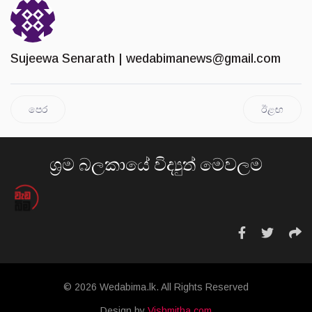
Sujeewa Senarath |
wedabimanews@gmail.com
පෙර
ඊළඟ
ශ්‍රම බලකායේ විද්‍යුත් මෙවලම
© 2026 Wedabima.lk. All Rights Reserved
Design by
Vishmitha.com