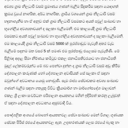
අවශ්‍ය ග්‍රාම නිලධාරි වසම් ප්‍රමාණය ගණන් බැලීම සිදුකරීම සඳහා යොදාගත්
ක්‍රමය වූයේ නාගරික, අර්ධ නාගරික, ග්‍රාමීය වශයෙන් ග්‍රාම නිලධාරි වසම්
හඳුනාගැනීම හා ඒ අනුව එක් ග්‍රාම නිලධාරි වසමකට අයත් පවුල් සංඛ්‍යාව හා
භූගෝලීය අවශ්‍යතාවයන් ද සලකා බැලීමෙනි. එම කාලයේදී ග්‍රාම නිලධාරි
වසමකට අයත් පවුල් සංඛ්‍යාව හා භූගෝලීය අවශ්‍යතාවයන් ද සලකා බැලීමෙනි.
එම කාලයේදී ග්‍රාම නිලධාරි වසම් 5000 ක් පුරප්පාඩුව පැවැති අතර වැඩ
බැලීමේ පදනම මත වසර 5 ක් පමණ එම පුරප්පාඩු එලෙසම පැවැතිණි. මේ
පිළිබඳ අදාළ සීමා නිර්ණය කමිටුව එකල ජනාධිපතිවරයාට හා ජනාධිපති
මුදල් ලේකම්වරුන්ට මේ බව පෙන්වා දුන්න ද ග්‍රාම නිලධාරි වසම් අඩු කිරීම
දේශපාලන කරුණක් හෝ දේශපාලන අවාසියක් සේ සලකා ඒ සඳහා
ඔවුන්ගේ අවධානය යොමු නොවුණි. සෑම රාජ්‍ය සේවාවකම අවශ්‍ය සංඛ්‍යාව
ගණන් බැලීම සඳහා ගතයුතු විවිධ ක්‍රියාමාර්ග හා මාර්ගෝපදේශ මාලාවන්
එකල ශ්‍රී ලංකා සංවර්ධන පරිපාලන ආයතනය මගින් ඉදිරිපත් කරනු ලැබූවත්
ඒ සඳහා දේශපාලන අවධානය අසුබවාදී විය.
පෞද්ගලික අංශයේ බොහෝ ආයතනවල සේවා සංඛ්‍යාව මෙන් විශාල ගුණයක
සේවක පිරිස් රජයේ ආයතනවල ඇත. උදාහරණයක් ලෙස රජයේ බැංකු හා