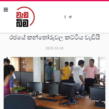
මතවාද
රජයේ කන්තෝරුවල කට්ටිය වැඩියි
2023-10-16