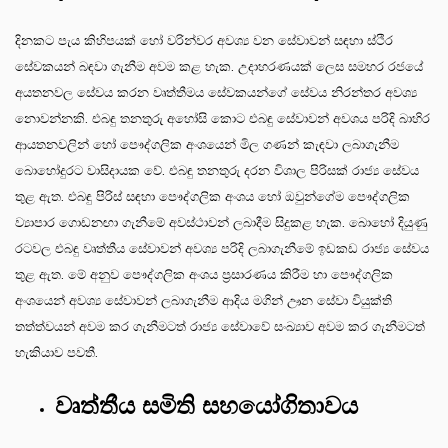
දිනකට පැය කිහිපයක් හෝ වරින්වර අවශ්‍ය වන සේවාවන් සඳහා ස්ථිර
සේවකයන් බඳවා ගැනීම අවම කළ හැක. උදාහරණයක් ලෙස සමහර රජයේ
අයතනවල සේවය කරන වෘත්තීමය සේවකයන්ගේ සේවය නිරන්තර අවශ්‍ය
නොවන්නකි. එබඳු තනතුරු අහෝසි කොට එබඳු සේවාවන් අවශය පරිදි බාහිර
ආයතනවලින් හෝ පෞද්ගලික අංශයෙන් මිල ගණන් කැඳවා ලබාගැනීම
බොහෝදුරට වාසිදායක වේ. එබඳු තනතුරු දරන විශාල පිරිසක් රාජ්‍ය සේවය
තුළ ඇත. එබඳු පිරිස් සඳහා පෞද්ගලික අංශය හෝ ඔවුන්ගේම පෞද්ගලික
ව්‍යාපාර ගොඩනඟා ගැනීමේ අවස්ථාවන් ලබාදීම සිදුකළ හැක. බොහෝ දියුණු
රටවල එබඳු වෘත්තීය සේවාවන් අවශ්‍ය පරිදි ලබාගැනීමේ ඉඩකඩ රාජ්‍ය සේවය
තුළ ඇත. මේ අනුව පෞද්ගලික අංශය ප්‍රසාරණය කිරීම හා පෞද්ගලික
අංශයෙන් අවශ්‍ය සේවාවන් ලබාගැනීම ආදිය මගින් ඌන සේවා වියුක්ති
තත්ත්වයන් අවම කර ගැනීමටත් රාජ්‍ය සේවාවේ සංඛ්‍යාව අවම කර ගැනීමටත්
හැකියාව පවතී.
වෘත්තීය සමිති සහයෝගිතාවය