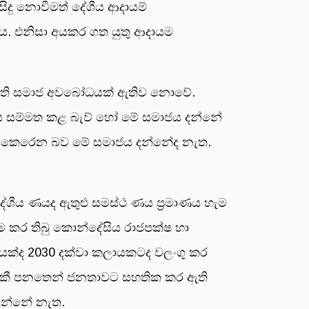
සිදු නොවීමත් දේශීය ආදායම්
ත්ය. එනිසා අයකර ගත යුතු ආදායම
ැන ඇති සමාජ අවබෝධයක් ඇතිව නොවේ.
යවැය සම්මත කළ බැව් හෝ මේ සමාජය දන්නේ
ය කෙරෙන බව මේ සමාජය දන්නේද නැත.
ිදේශීය ණයද ඇතුළු සමස්ථ ණය ප්‍රමාණය හැම
යම කර තිබු කොන්දේසිය රාජපක්ෂ හා
මයක්ද 2030 දක්වා කලායකටද වලංගු කර
න් එකී පනතෙන් ජනතාවට සහතික කර ඇති
 දන්නේ නැත.