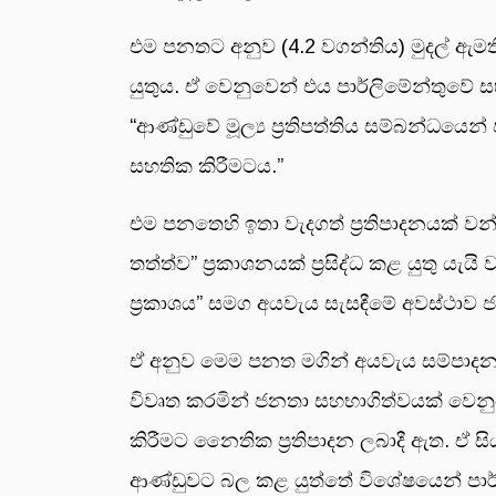
එම පනතට අනුව (4.2 වගන්තිය) මුදල් ඇමති
යුතුය. ඒ වෙනුවෙන් එය පාර්ලිමේන්තුවේ ස
“ආණ්ඩුවේ මූල්‍ය ප්‍රතිපත්තිය සම්බන්ධයෙ
සහතික කිරීමටය.”
එම පනතෙහි ඉතා වැදගත් ප්‍රතිපාදනයක් වන
තත්ත්ව” ප්‍රකාශනයක් ප්‍රසිද්ධ කළ යුතු යැය
ප්‍රකාශය” සමග අයවැය සැසඳීමේ අවස්ථාව
ඒ අනුව මෙම පනත මගින් අයවැය සම්පාද
විවෘත කරමින් ජනතා සහභාගිත්වයක් වෙනුව
කිරීමට නෛතික ප්‍රතිපාදන ලබාදී ඇත. ඒ සිය
ආණ්ඩුවට බල කළ යුත්තේ විශේෂයෙන් පාර්ලි