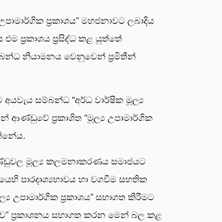
උපාමාර්ගික ප්‍රකාශය” මහජනාවට ලබාදිය
ප්‍රකාශය ප්‍රසිද්ධ කළ යුත්තේ
්බන්ධ නියාමනය වෙනුවෙන් ප්‍රමිතීන්
යවැය සම්බන්ධ “අර්ධ වාර්ෂික මූල්‍ය
නේ ආණ්ඩුවේ ප්‍රකාශිත “මූල්‍ය උපාමාර්ගික
න්නේය.
ආණ්ඩුවල මූල්‍ය කලමනාකරණය සමාජයට
ණයෙහි පාරදෘශ්‍යභාවය හා වගවීම සහතික
ල්‍ය උපාමාර්ගික ප්‍රකාශය” සභාගත කිරීමට
ත්ත්ව” ප්‍රකාශනය සභාගත කරන මෙන් බල කළ