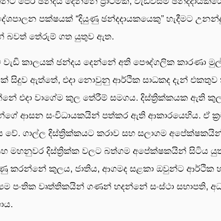
ට පෙර ඡන්දය දෙන්නේ ප්‍රාථමික, වැඩවසම් ඡන්දදායකය
ිදු දේශපාලන පක්ෂයක් “දියුණු ඡන්දදායකයෙකු” හැදීමට උන
බවත් තේරුම් ගත යුතුව ඇත.
0 ට වැඩි කාලයක් ඡන්දය දෙන්නේ අති පෞද්ගලික කාරණා මුල්
 සිදුව ඇත්තේ, එදා නොවුනු ආර්ථික සාධකද දැන් එකතුව
දා වාගේම කුල තේරීම් සමගය. දිස්ත්‍රික්කයක ඇති කුල 
න්ගේ ආසන සංවිධායකයින් පත්කර ඇති ආකාරයෙහිය. ඒ ක්‍ර
්ය වේ. ගාල්ල දිස්ත්‍රික්කයට කරාව සහ සලාගම අපේක්ෂකයින් 
හ මහනුවර දිස්ත්‍රික්ක වලට බත්ගම අපේක්ෂකයින් සිටිය යු
ුණු කරන්නේ කුලය, ජාතිය, ආගමද සළකා ඔවුන්ට ආර්ථික හ
පංතික වෘත්තිකයින් ගණන් හදන්නේ සංස්ථා සභාපති, අධ්‍
හාය.