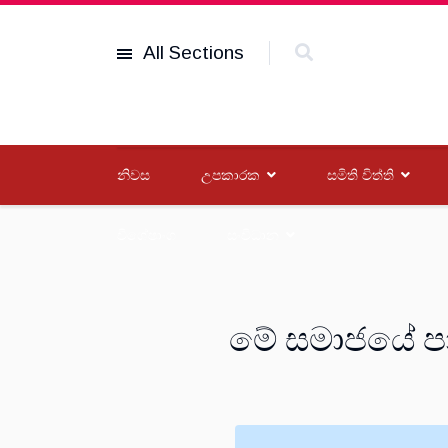
All Sections
නිවස
උපකාරක
සමිති විත්ති
විශේෂාංග
සංවිධාන
මේ සමාජයේ පා