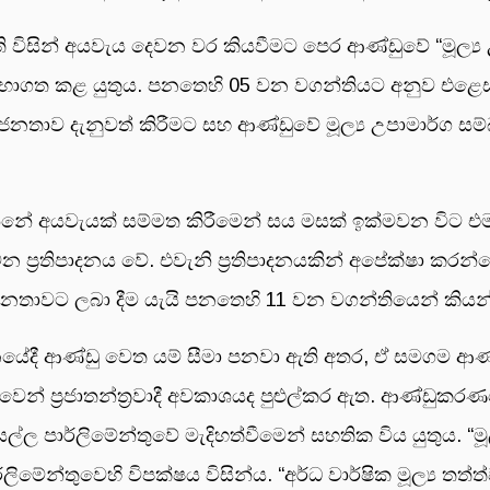
 විසින් අයවැය දෙවන වර කියවීමට පෙර ආණ්ඩුවේ “මූල්‍ය 
භාගත කළ යුතුය. පනතෙහි 05 වන වගන්තියට අනුව එළෙස එම 
න් ජනතාව දැනුවත් කිරීමට සහ ආණ්ඩුවේ මූල්‍ය උපාමාර්ග සම
්නේ අයවැයක් සම්මත කිරීමෙන් සය මසක් ඉක්මවන විට එම අ
ි වන ප්‍රතිපාදනය වේ. එවැනි ප්‍රතිපාදනයකින් අපේක්ෂා කරන්
 ජනතාවට ලබා දීම යැයි පනතෙහි 11 වන වගන්තියෙන් කිය
නයේදී ආණ්ඩු වෙත යම් සීමා පනවා ඇති අතර, ඒ සමගම 
ෙන් ප්‍රජාතන්ත්‍රවාදී අවකාශයද පුළුල්කර ඇත. ආණ්ඩුකර
ල්ල පාර්ලිමේන්තුවේ මැදිහත්වීමෙන් සහතික විය යුතුය. “මූ
මේන්තුවෙහි විපක්ෂය විසින්ය. “අර්ධ වාර්ෂික මූල්‍ය ත