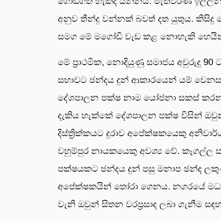
ගොඩගත හැකිද යන්නය. මැතිවරණ ඉල්ලන්න
අනුව තීන්දු වන්නක් බවත් දත යුතුය. කිස
සමග මේ මගෝඩි වැඩ කළ නොහැකි හෙයින් 
මේ ප්‍රාථමික, නොදියුණු සමාජය අවුරුදු 9
සභාවට ඡන්දය දුන් ආකාරයෙන් යම් වෙනසක්
දේශපාලන පක්ෂ නාම යෝජනා සකස් කරන්නේ එ
දැකිය හැක්කේ දේශපාලන පක්ෂ විසින් ඔවු
දිස්ත්‍රික්කයට දුරාව අපේක්ෂකයෙකු අනිවාර
වහුම්පුර නායකයෙකු අවශ්‍ය වේ. කෑගල්ල ස
පක්ෂයකට ඡන්දය දුන් පසු මනාප ඡන්ද ලක
අපේක්ෂකයින් තෝරා ගෙනය. නගරයේ මධ්‍යම 
වැනි ඔවුන් සිතන වරප්‍රසාද ලබා ගැනීම සඳ