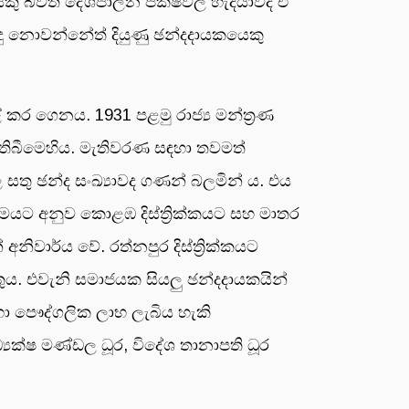
ෙකු බවත් දේශපාලන පක්ෂවල හැදියාවද ඒ
න්දු නොවන්නේත් දියුණු ඡන්දදායකයෙකු
 කර ගෙනය. 1931 පළමු රාජ්‍ය මන්ත්‍රණ
 තිබීමෙහිය. මැතිවරණ සඳහා තවමත්
සතු ඡන්ද සංඛ්‍යාවද ගණන් බලමින් ය. එය
මයට අනුව කොළඹ දිස්ත්‍රික්කයට සහ මාතර
අනිවාර්ය වේ. රත්නපුර දිස්ත්‍රික්කයට
තුය. එවැනි සමාජයක සියලු ඡන්දදායකයින්
ා පෞද්ගලික ලාභ ලැබිය හැකි
යක්ෂ මණ්ඩල ධූර, විදේශ තානාපති ධූර