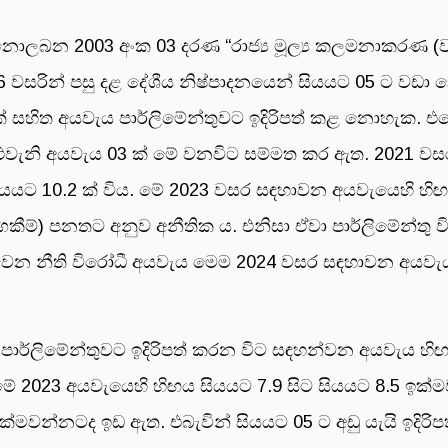
 නොලබන 2003 අංක 03 දරණ “රාජ්‍ය මූල්‍ය කලමනාකරණ (
 වසරින් පසු දළ දේශීය නිෂ්පාදනයෙන් සියයට 05 ට වඩා න
යක් සහිත අයවැය පාර්ලිමේන්තුවට ඉදිරිපත් කළ නොහැක. එ
ි එවැනි අයවැය 03 ක් මේ වනවිට සම්මත කර ඇත. 2021 වස
ියයට 10.2 ක් විය. මේ 2023 වසර සඳහාවන අයවැයෙහි හිඟ
ගකීම්) පනතට අනුව අනීතික ය. එනිසා ඒවා පාර්ලිමේන්තු 
සිව්වන නීති විරෝධී අයවැය මෙම 2024 වසර සඳහාවන අයව
 පාර්ලිමේන්තුවට ඉදිරිපත් කරන විට සඳහන්වන අයවැය හි
 2023 අයවැයෙහි හිඟය සියයට 7.9 සිට සියයට 8.5 ඉක්ම
්මවන්නටද ඉඩ ඇත. එබැවින් සියයට 05 ට අඩු යැයි ඉදිර