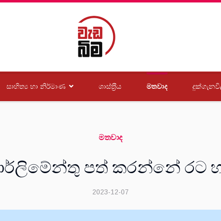
සාහිත්‍ය හා නිර්මාණ
ශාස්ත‍්‍රීය
මතවාද
දුක්ගැනවි
මතවාද
ර්ලිමේන්තු පත් කරන්නේ රට
2023-12-07