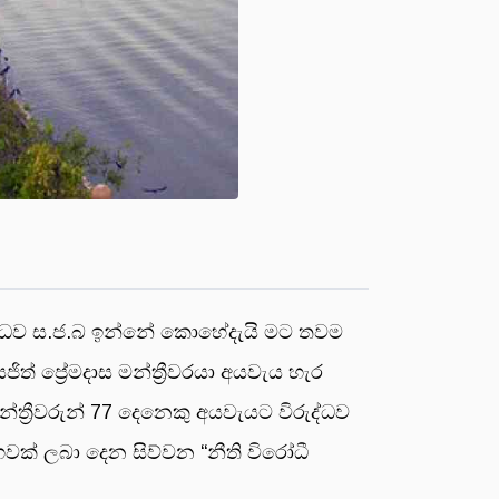
්බන්ධව ස.ජ.බ ඉන්නේ කොහේදැයි මට තවම
ප්‍රේමදාස මන්ත්‍රීවරයා අයවැය හැර
ත්‍රීවරුන් 77 දෙනෙකු අයවැයට විරුද්ධව
වක් ලබා දෙන සිව්වන “නීති විරෝධී