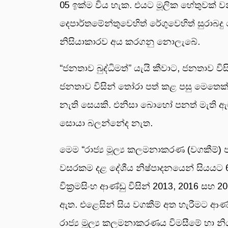
05 ඉක්ම විය හැක. එයට මූලික හේතුවක් වන
දෙපාර්තමේන්තුවෙහිත් රේගුවෙහිත් සුරාබද
නිසියාකාරව අය කරගනු නොලැබේ.
“ජනතාව බුද්ධිමත්” යැයි කීවාට, ජනතාව
ජනතාව විසින් තෝරා පත් කළ පසු මෙතෙක් 
නැති සෙයකි. එනිසා බොහෝ පනත් මැති 
සොයා බලන්නේද නැත.
මෙම “රාජ්‍ය මූල්‍ය කලමනාකරණ (වගකීම්) 
වසරකම දළ දේශීය නිෂ්පාදනයෙන් සියයට 60
වික්‍රමසිංහ ආණ්ඩු විසින් 2013, 2016 
ඇත. එළෙසින් සිය වගකීම් අත හැරීමට ආණ
රාජ්‍ය මූල්‍ය කලමනාකරණය විමසීමේ හා 