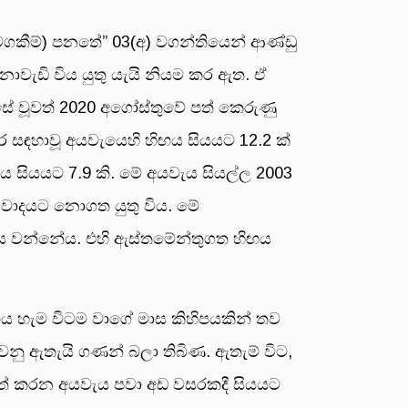
වගකීම්) පනතේ” 03(අ) වගන්තියෙන් ආණ්ඩු
ොවැඩි විය යුතු යැයි නියම කර ඇත. ඒ
සේ වූවත් 2020 අගෝස්තුවේ පත් කෙරුණු
ර සඳහාවූ අයවැයෙහි හිඟය සියයට 12.2 ක්
ය සියයට 7.9 කි. මේ අයවැය සියල්ල 2003
විවාදයට නොගත යුතු විය. මේ
ැය වන්නේය. එහි ඇස්තමේන්තුගත හිඟය
ඟය හැම විටම වාගේ මාස කිහිපයකින් තව
වනු ඇතැයි ගණන් බලා තිබිණ. ඇතැම් විට,
ිපත් කරන අයවැය පවා අඩ වසරකදී සියයට