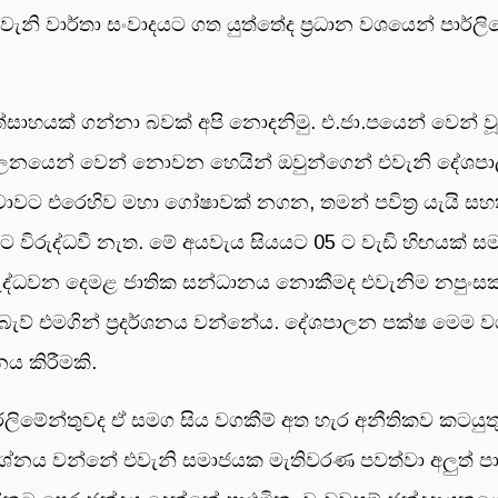
වැනි වාර්තා සංවාදයට ගත යුත්තේද ප්‍රධාන වශයෙන් පාර්ල
්සාහයක් ගන්නා බවක් අපි නොදනිමු. එ.ජා.පයෙන් වෙන් වූ 
පාලනයෙන් වෙන් නොවන හෙයින් ඔවුන්ගෙන් එවැනි දේශපා
ාවට එරෙහිව මහා ගෝෂාවක් නගන, තමන් පවිත්‍ර යැයි ස
ට විරුද්ධවී නැත. මේ අයවැය සියයට 05 ට වැඩි හිඟයක් සමගින
ිරුද්ධවන දෙමළ ජාතික සන්ධානය නොකීමද එවැනිම නපුංසකත
 එමගින් ප්‍රදර්ශනය වන්නේය. දේශපාලන පක්ෂ මෙම වගක
ය කිරීමකි.
ර්ලිමේන්තුවද ඒ සමග සිය වගකීම් අත හැර අනීතිකව කටයු
ප්‍රශ්නය වන්නේ එවැනි සමාජයක මැතිවරණ පවත්වා අලුත් ප