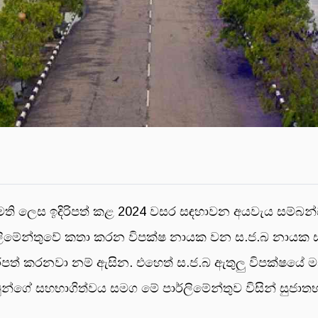
ල් ඇමති ලෙස ඉදිරිපත් කළ 2024 වසර සඳහාවන අයවැය සම
මේන්තුවේ කතා කරන විපක්ෂ නායක වන ස.ජ.බ නායක සජිත් 
ිපත් කරනවා නම් ඇසින. එහෙත් ස.ජ.බ ඇතුලු විපක්ෂයේ මන්
ුන්ගේ සහභාගිත්වය සමග මේ පාර්ලිමේන්තුව විසින් සුජාතභ