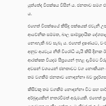
යුත්තේද විපක්ෂය විසින් ය. ජනතාව සමග එ
ය.
එහෙත් විපක්ෂයේ කිසිදු පක්ෂයක් එවැනි උත
ආවේනික සම්මත, බාල සාම්ප්‍රදායික දේශ
නොහැකි බව සැබෑ ය. එහෙත් දූෂණයට, වංච
අනුව අයවැය නීති විරෝධී යැයි කිසි දිනක ඊ
ආරක්ෂක වියදම සීඝ්‍රයෙන් ඉහළ දැමීමට ව
අවසන් වශයෙන් ජනතාවට වග නොකියන බැව්
තම වගකීම් ජනතාව නොදන්නා බව ප්‍රදර්ශන
කිසිවකු තම වගකීම් නොදන්නා විට සහ පා
අර්බුදයකින් නතරවීමත් අරුමයකි. එහෙත් 