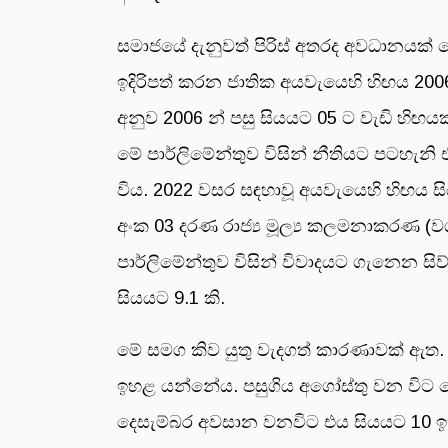
සමාජයේ දැනුවත් පිරිස් අතරද අවධානයක්
ඉදිරිපත් කරන ජාතික අයවැයෙහි හිඟය 2006
අනුව 2006 න් පසු සියයට 05 ට වැඩි හිඟ
මේ පාර්ලිමේන්තුව විසින් නීතියට පටහැන
විය. 2022 වසර සඳහාවූ අයවැයෙහි හිඟය ස
අංක 03 දරණ රාජ්‍ය මූල්‍ය කලමනාකරණ (ව
පාර්ලිමේන්තුව විසින් විවාදයට ගැනෙන 
සියයට 9.1 කි.
මේ සමග කිව යුතු වැදගත් කාරණාවක් ඇත.
ඉහළ යන්නේය. පසුගිය අගෝස්තු වන විට මේ
දෙසැම්බර අවසාන වනවිට එය සියයට 10 ඉක