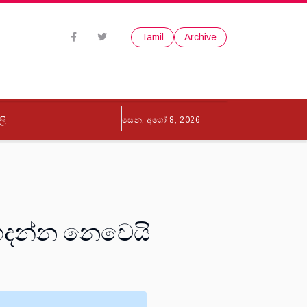
Tamil
Archive
ලි
සෙන, අගෝ 8, 2026
 හදන්න නෙවෙයි