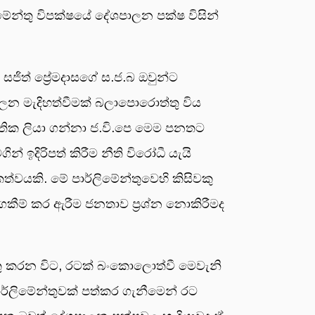
ිමේන්තු විපක්ෂයේ දේශපාලන පක්ෂ විසින්
සජිත් ප්‍රේමදාසගේ ස.ජ.බ ඔවුන්ට
ලන මැදිහත්වීමක් බලාපොරොත්තු විය
හතික ලියා ගන්නා ජ.වි.පෙ මෙම පනතට
් ඉදිරිපත් කිරීම නීති විරෝධී යැයි
්වයකි. මේ පාර්ලිමේන්තුවෙහි කිසිවකු
ීම් කර ඇරීම ජනතාව ප්‍රශ්න නොකිරීමද
තු කරන විට, රටක් බංකොලොත්වී මෙවැනි
ාර්ලිමේන්තුවක් පත්කර ගැනීමෙන් රට