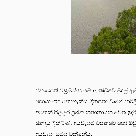
ජනාධිපති වික්‍රමසිංහ මේ ආණ්ඩුවේ මුද
සොයා ගත නොහැකිය. දිනපතා වාගේ පාර්ලි
අනෙක් සිල්ලර ප්‍රශ්න කතානායක වෙත ඉදිර
ඡන්දය දී තිබිණ. අයවැයට විපක්ෂව හෝ ඔව
අයවැය” මෙය වන්නේය.