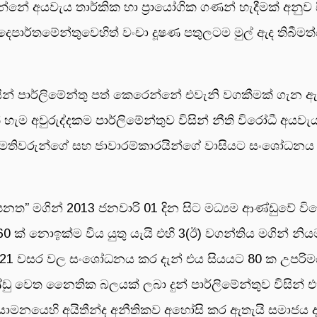
්නේ අයවැය තාර්කික හා ප්‍රායෝගික ගණන් හැදීමක් අනුව 
ු දෙපාර්තමේන්තුවෙහිත් වංචා දූෂණ පතුලටම මුල් ඇද තිබීම
 විසින් පාර්ලිමේන්තු පත් කෙරෙන්නේ එවැනි වගකීමක් ග
හැම අවුරුද්දකම පාර්ලිමේන්තුව විසින් නීති විරෝධී අ
ඇමතිවරුන්ගේ සහ ජාවාරම්කාරයින්ගේ වාසියට සංශෝධන
පනත” මගින් 2013 ජනවාරි 01 දින සිට මධ්‍යම ආණ්ඩුවේ ව
 ක් නොඉක්ම විය යුතු යැයි එහි 3(ඊ) වගන්තිය මගින් නි
සහ 2021 වසර වල සංශෝධනය කර දැන් එය සියයට 80 ක උපරි
්ඩු වෙත නෛතික බලයක් ලබා දුන් පාර්ලිමේන්තුව විසි
නියාමනයෙහි අයිතීන්ද අනීතිකව අහෝසි කර ඇතැයි සමාජය