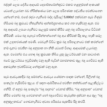
බද්දක් ලෙස දේශිය ආදායම් දෙපාර්තමේන්තුවට එකම හැඳුනුම්පත් අංකයක්
යටතේ ලැබෙන බව නිරීක්ෂණය වන ලෙස පරිගණක පද්ධතිය පවත්වාගෙන
යන්නේ නම්, එසේ රඳවා ගැනීමේ බද්ද රුපියල් 5,000ක් ඉක්මවන සෑම ගිණුම්
හිමියාම බදු ක්‍රමයට නිතැනින්ම අන්තර්ග්‍රහණය කර ගත හැකිවනු ඇත. එම
බදු ආදායම් උපයා ගැනීමට සැලසුම් සකස් කිරීම යනු බදු පරිපාලනය විධිමත්
කිරීමකි. මෙය බදු පැහැර හරින්නන්ගෙන් බදු අය කිරීමක් සිදු කළ හැකි සරල
එක් උදාහරණයක් පමණි. මෙවැනි විවිධ ක්‍රම බදු පරිපාලනයට එක් කරන්නේ
නම් දැනට පවතින බදු අනුපාත හා නීති යටතේ විශාල ආදායමක් ලැබෙනු
ඇත. එමෙන්ම එය හොඳ බදු ක්‍රමයක තිබිය යුතු මූලධර්මයක් වන සාධාරණ
බවේ මූලධර්මය ඉටුවීමක්ද වනු ඇති බැවින් මහජනතාව තුළ බදු ගෙවීමට ඇති
අකමැත්ත ඉවත්වීමටද හේතුවක් වනු ඇත.
සෑම අයවැයකදීම බදු සම්බන්ධ අයවැය යෝජනා පාදක වන්නේ, පිලිගත් බදු
සංකල්ප හැසිරවීම තුලය. ඒ සඳහා ආර්ථිකයේ පවතින තත්ත්වයන් සැලකිල්ලට
ගනීයි. ඒ අනුව බදු සංකල්ප “බදු පදනම” වෙනස් කිරීම, “බදු අනුපාත” වෙනස්
කිරීම මෙන්ම බදු ගෙවනනන් හෝ බදුගෙවීමට කැමැත්ත දක්වන අය තුල “බදු
අනුකූලතාවය” ගොඩනැගීමට අවශ්‍ය පරිසරය සැකසීම සිදු කරයි.