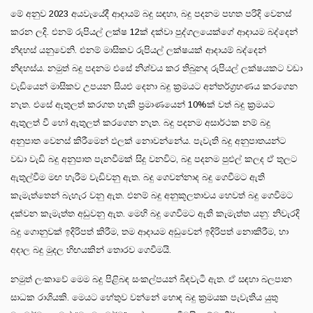
මේ අනුව 2023 අයවැයේදී ආදායම් බදු සඳහා, බදු පදනම පහත පරිදි වෙනස්
කරන ලදි. එනම් රුපියල් ලක්ෂ 12ක් දක්වා පුද්ගලයෙක්ගේ ආදායම බද්දෙන්
නිදහස් යනුවෙනි. එනම් මාසිකව රුපියල් ලක්ෂයක් ආදායම් බද්දෙන්
නිදහස්ය. නමුත් බදු පදනම එසේ නිශ්චය කර තිබුනද රුපියල් ලක්ෂයකට වඩා
වැඩියෙන් මාසිකව උපයන සියළු දෙනා බදු ක්‍රමයට අන්තර්ග්‍රහණය කරගෙන
නැත. එසේ ඇතුලත් කරගත හැකි ප්‍රමාණයෙන් 10%ක් වත් බදු ක්‍රමයට
ඇතුලත් වී හෝ ඇතුලත් කරගෙන නැත. බදු පදනම අසාර්ථක නම් බදු
අනුපාත වෙනස් කිරීමෙන් ඵලක් නොවන්නේය. පැවැති බදු අනුපාතයන්ට
වඩා වැඩි බදු අනුපාත පැනවීමක් සිදු වනවිට, බදු පදනම පුළුල් කලද ඒ තුලට
ඇතුල්වීම මඟ හැරීම වැඩිවනු ඇත. බදු ගෙවන්නාද බදු ගෙවීමට ඇති
කැමැත්තෙන් බැහැර වනු ඇත. එනම් බදු අනුකූලතාවය හෙවත් බදු ගෙවීමට
දක්වන කැමැත්ත අඩුවනු ඇත. මෙහි බදු ගෙවීමට ඇති කැමැත්ත යනු: නිවැරදි
බදු ගොනුවක් ඉදිරිපත් කිරීම, තම ආදායම අඩුවෙන් ඉදිරිපත් නොකිරීම, හා
අදාල බදු මුදල හිඟයකින් තොරව ගෙවීමයි.
නමුත් ලංකාවේ මෙම බදු පිළිබඳ සංකල්පයන් බිඳවැටී ඇත. ඒ සඳහා බලපාන
සාධක රාශියකි. මෙයට හේතුව වන්නේ හොඳ බදු ක්‍රමයක පැවැතිය යුතු