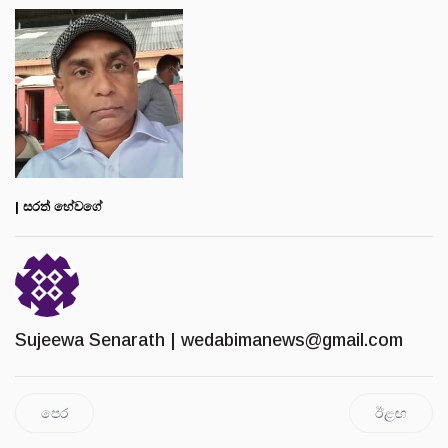
| සරත් හේවගේ
Sujeewa Senarath |
wedabimanews@gmail.com
පෙර
ඊළඟ