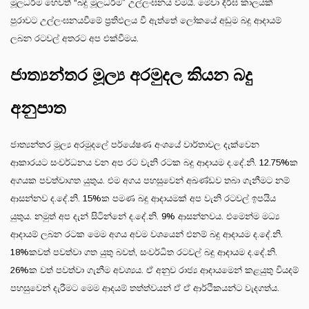
මූලධර්ම හෙවත් “බදු මූලධර්ම” උල්ලංඝනය වීමයි. මේවා දීර්ඝ කාලයක්
පුරාවට උල්ලංඝනයවීමේ ප්‍රතිඵලය වී ඇත්තේ ලෝකයේ අඩුම බදු ආදායම්
ලබන රටවල් අතරට අප එක්වීමය.
ජාත්‍යන්තර මූල්‍ය අරමුදල කියන බදු
අනුපාත
ජාත්‍යන්තර මූල්‍ය අරමුදලේ පර්යේෂණ අංශයේ වාර්තාවල දැක්වෙන
ආකාරයට සංවර්ධනය වන අප රට වැනි රටක බදු ආදායම ද.දේ.නි. 12.75%ක
අගයක පවත්වාගත යුතුය. එම අගය පහසුවෙන් අඛණ්ඩව තබා ගැනීමට නම්
ආසන්නව ද.දේ.නි. 15%ක පමණ බදු ආදායමක් අප වැනි රටවල් ඉපයිය
යුතුය. නමුත් අප දැන් සිටින්නේ ද.දේ.නි. 9% ආසන්නවය. එමෙන්ම මධ්‍ය
ආදායම් ලබන රටක මෙම අගය අවම වශයෙන් එනම් බදු ආදායම ද.දේ.නි.
18%කවත් පවත්වා ගත යුතු බවත්, සංවර්ධිත රටවල් බදු ආදායම ද.දේ.නි.
26%ක වත් පවත්වා ගැනීම අවශ්‍යය. ඒ අනුව රාජ්‍ය ආදායමෙන් කළයුතු වියදම්
පහසුවෙන් දැරීමට මෙම ආදයම් තත්ත්වයන් ඒ ඒ ආර්ථිකයන්ට වැදගත්ය.