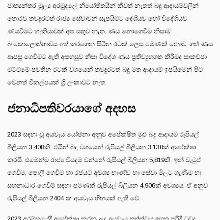
ජාත්‍යන්තර මූල්‍ය අරමුදලේ නියෝජිතයින් කීවත් නැතත් බදු ආදායම්වලින්
තොරව තවදුරටත් රාජ්‍ය සේවාවන් සැපයීමට දේශීයව හෝ විදේශීයව
ණයවීමට හැකියාවක් අප සතුව නැත. ණය නොගෙවීම නිසාම
බංකොලොත්භාවය අත් කරගෙන සිටින රටක් ලෙස පමණක් නොව, ගත් ණය
ආපසු ගෙවීමට ඇති අපහසුව නිසා විදේශ ණය ප්‍රතිව්‍යුහගත කිරීමද සාකච්ඡා
මට්ටමේ පවතින රටක් වශයෙන් තවදුරටත් බදු මත ආදායම් ඉපයීමෙන් පිට
වෙනත් විකල්පයක් ශ්‍රී ලංකාවට නැත.
ජනාධිපතිවරයාගේ අදහස
2023 සඳහා වූ අයවැය යෝජනා අනුව අපේක්ෂිත මුළු බදු ආදායම රුපියල්
බිලියන 3,408කි. එයින් බදු වශයෙන් රුපියල් බිලියන 3,130ක් අපේක්ෂා
කරයි. එමෙන්ම රාජ්‍ය වියදම වන්නේ රුපියල් බිලියන 5,819කි. ඉන් වැටුප්
ගෙවීම, පොලී ගෙවීම හා රජයට අවශ්‍ය භාණ්ඩ හා සේවා මිලට ගැණීම හා
සහනාධාර ගෙවීම් සඳහා පමණක් රුපියල් බිලියන 4,906ක් අවශ්‍යය. ඒ අනුව
රුපියල් බිලියන 2404 ක අයවැය හිඟයක් ඇති වේ.
2023 අරම්භයේදී අපේක්ෂා කරන ලද අයවැය තත්ත්වය ඉහත පරිදි වුවද,