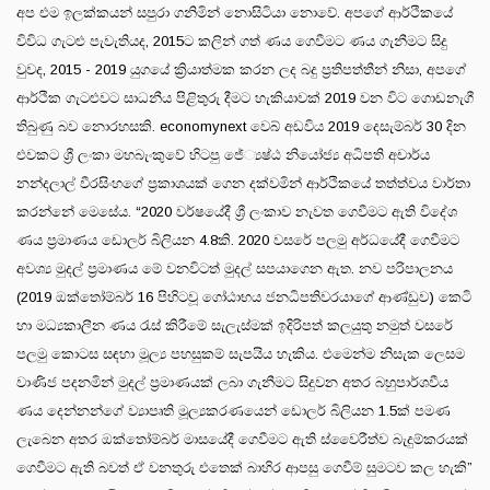
අප එම ඉලක්කයන් සපුරා ගනිමින් නොසිටියා නොවේ. අපගේ ආර්ථිකයේ
විවිධ ගැටළු පැවැතියද, 2015ට කලින් ගත් ණය ගෙවීමට ණය ගැනීමට සිදු
වුවද, 2015 - 2019 යුගයේ ක්‍රියාත්මක කරන ලද බදු ප්‍රතිපත්තීන් නිසා, අපගේ
ආර්ථික ගැටළුවට සාධනීය පිළිතුරු දීමට හැකියාවක් 2019 වන විට ගොඩනැගී
තිබුණු බව නොරහසකි. economynext වෙබ් අඩවිය 2019 දෙසැම්බර් 30 දින
එවකට ශ්‍රී ලංකා මහබැංකුවේ හිටපු ජේ්‍යෂ්ඨ නියෝජ්‍ය අධිපති අචාර්ය
නන්දලාල් වීරසිංහගේ ප්‍රකාශයක් ගෙන දක්වමින් ආර්ථිකයේ තත්ත්වය වාර්තා
කරන්නේ මෙසේය. “2020 වර්ෂයේදී ශ්‍රී ලංකාව නැවත ගෙවීමට ඇති විදේශ
ණය ප්‍රමාණය ඩොලර් බිලියන 4.8කි. 2020 වසරේ පලමු අර්ධයේදී ගෙවීමට
අවශ්‍ය මුදල් ප්‍රමාණය මේ වනවිටත් මුදල් සපයාගෙන ඇත. නව පරිපාලනය
(2019 ඔක්තෝම්බර් 16 පිහිටවූ ගෝඨාභය ජනධිපතිවරයාගේ ආණ්ඩුව) කෙටි
හා මධ්‍යකාලීන ණය රැස් කිරීමේ සැලැස්මක් ඉදිරිපත් කලයුතු නමුත් වසරේ
පලමු කොටස සඳහා මූල්‍ය පහසුකම් සැපයිය හැකිය. එමෙන්ම නිසැක ලෙසම
වාණිජ පදනමින් මුදල් ප්‍රමාණයක් ලබා ගැනීමට සිදුවන අතර බහුපාර්ශවීය
ණය දෙන්නන්ගේ ව්‍යාපෘති මූල්‍යකරණයෙන් ඩොලර් බිලියන 1.5ක් පමණ
ලැබෙන අතර ඔක්තෝම්බර් මාසයේදී ගෙවීමට ඇති ස්වෛරීත්ව බැදුම්කරයක්
ගෙවීමට ඇති බවත් ඒ වනතුරු එතෙක් බාහිර ආපසු ගෙවීම් සුමටව කල හැකි”