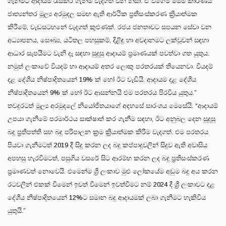
ගැනීමට ආදායම් රැස්කර ගැනීම වැදගත් වන නිසා. ඒ වගේම මෙම කාරණය
ජාත්‍යන්තර මූල්‍ය අරමුදල සමඟ ඇති ආර්ථික ප්‍රතිසංස්කරණ ක්‍රියාත්මක
කිරීමේ, වැඩසටහනේ වැදගත් කුළුණක්. රජය ජනතාවට සපයන සේවා වන
අධ්‍යාපනය, සෞඛ්‍ය, යටිතල පහසුකම්, දිළිඳු හා අවදානමට ලක්වූවන් සඳහා
ආධාර සැපයීමට වැනි දෑ සඳහා සුදුසු ආදායම් ප්‍රමාණයක් පවත්වා ගත යුතුය.
නමුත් ලංකාවේ වියදම් හා ආදායම් අතර ලොකු පරතරයක් තියෙනවා. වියදම්
දළ දේශීය නිෂ්පාදිතයෙන් 19% ක් හෝ ඊට වැඩියි. ආදායම දළ දේශීය
නිෂ්පාදිතයෙන් 9% ක් හෝ ඊට ආසන්නයි එම පරතරය පිරවිය යුතුය.”
තවදුරටත් මූල්‍ය අරමුදලේ නියෝජිතයාගේ අදහසේ සාරංශය මෙසේයි. “ආදායම්
උපයා ගැනීමේ පරමාර්ථය සාක්ෂාත් කර ගැනීම සඳහා, ඊට අනුබල දෙන සුදුසු
බදු ප්‍රතිපත්ති සහ බදු පරිපාලන ක්‍රම ක්‍රියාත්මක කිරීම වැදගත්. එම පරතරය
පියවා ගැනීමටත් 2019 දී සිදු කරන ලද බදු කප්පාදුවලින් සිදුව ඇති අවාසිය
අපහසු හැරවීමටත්, පසුගිය වසරේ සිට ආරම්භ කරන ලද බදු ප්‍රතිසංස්කරණ
ප්‍රමාණවත් නොවෙයි. එමෙන්ම ශ්‍රී ලංකාව මුළු ලෝකයේම අඩුම බදු අය කරන
රටවලින් එකක් වීමෙන් ඉවත් වීමෙන් ඉවත්වීමට නම් 2024 දී ශ්‍රී ලංකාවට දළ
දේශීය නිෂ්පාදිතයෙන් 12%ට සමාන බදු ආදායමක් ලබා ගැනීමට හැකිවිය
යුතුයි.”