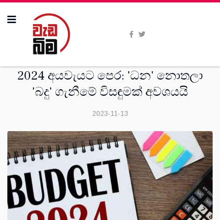
මතවාද
2024 අයවැයට පෙර: 'ධන' නොතලා
'බදු' ගැනීමේ විසඳුමක් අවශයයි
2023-11-13