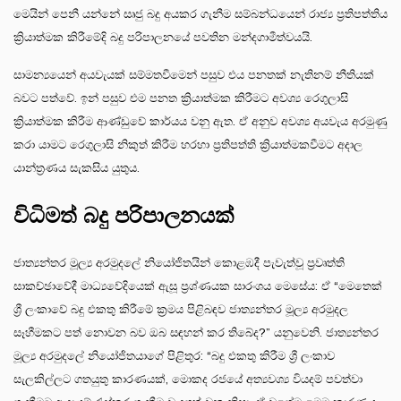
මෙයින් පෙනී යන්නේ සෘජු බදු අයකර ගැනීම සම්බන්ධයෙන් රාජ්‍ය ප්‍රතිපත්තිය
ක්‍රියාත්මක කිරීමේදි බදු පරිපාලනයේ පවතින මන්දගාමීත්වයයි.
සාමන්‍යයෙන් අයවැයක් සම්මතවීමෙන් පසුව එය පනතක් නැතිනම් නීතියක්
බවට පත්වේ. ඉන් පසුව එම පනත ක්‍රියාත්මක කිරීමට අවශ්‍ය රෙගුලාසි
ක්‍රියාත්මක කිරීම ආණ්ඩුවේ කාර්යය වනු ඇත. ඒ අනුව අවශ්‍ය අයවැය අරමුණු
කරා යාමට රෙගුලාසි නිකුත් කිරීම හරහා ප්‍රතිපත්ති ක්‍රියාත්මකවීමට අදාල
යාන්ත්‍රණය සැකසිය යුතුය.
විධිමත් බදු පරිපාලනයක්
ජාත්‍යන්තර මූල්‍ය අරමුදලේ නියෝජිතයින් කොළඹදී පැවැත්වූ ප්‍රවෘත්ති
සාකච්ඡාවේදී මාධ්‍යවේදියෙක් ඇසූ ප්‍රශ්ණයක සාරංශය මෙසේය: ඒ “මෙතෙක්
ශ්‍රී ලංකාවේ බදු එකතු කිරීමේ ක්‍රමය පිළිබඳව ජාත්‍යන්තර මූල්‍ය අරමුදල
සෑහීමකට පත් නොවන බව ඔබ සඳහන් කර තිබේද?” යනුවෙනි. ජාත්‍යන්තර
මූල්‍ය අරමුදලේ නියෝජිතයාගේ පිළිතුර: “බදු එකතු කිරීම ශ්‍රී ලංකාව
සැලකිල්ලට ගතයුතු කාරණයක්, මොකද රජයේ අත්‍යවශ්‍ය වියදම් පවත්වා