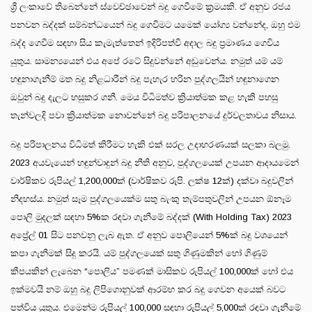
ශ්‍රී ලංකාවේ තිබෙන්නේ ස්වෙච්ඡාවෙන් බදු ගෙවීමේ ක්‍රමයකි. ඒ අනුව රජය
පනවන බද්දක් සම්බන්ධයෙන් බදු ගෙවීමට යමෙක් යෝග්‍ය වන්නේද, ඔහු එම
බද්ද ගෙවීම සඳහා සිය කැමැත්තෙන් ඉදිරිපත්වී අදාල බදු ප්‍රමාණය ගෙවිය
යුතුය. සාමන්‍යයෙන් එය අපේ රටේ සිදුවන්නේ අඩුවෙන්ය. නමුත් යම් යම්
හඳුනාගැනීම් මත බදු නිළධාරීන් බදු පැහැර හරින පුද්ගලයින් හඳුනාගෙන
ඔවුන් බදු දැලට හසුකර ගනී. මෙය විධිමත්ව ක්‍රියාත්මක කළ හැකි පහසු
තැන්වලදි පවා ක්‍රියාත්මක නොවන්නේ බදු පරිපාලනයේ දුර්වලතාවය නිසාය.
බදු පරිපාලනය විධිමත් කිරීමට හැකි එක් සරල උදාහරණයක් සලකා බලමු.
2023 අයවැයෙන් හඳුන්වාදුන් බදු නීති අනුව, පුද්ගලයෙක් උපයන ආදායමෙන්
වාර්ෂිකව රුපියල් 1,200,000ක් (වාර්ෂිකව රුපි. ලක්ෂ 12ක්) දක්වා බදුවලින්
නිදහස්ය. නමුත් සෑම පුද්ගලයෙක්ම සතු බැංකු තැම්පතුවලින් උපයන ඕනෑම
පොලි මුදලක් සඳහා 5%ක රඳවා ගැනීමේ බද්දක් (With Holding Tax) 2023
අප්‍රේල් 01 සිට පනවනු ලැබ ඇත. ඒ අනුව පොලියෙන් 5%ක් බදු වශයෙන්
කපා ගැනීමක් සිදු කරයි. යම් පුද්ගලයෙක් සතු ගිණුමකින් හෝ ගිණුම්
කීපයකින් ලැබෙන “පොලිය” පමණක් මාසිකව රුපියල් 100,000ක් හෝ එය
ඉක්මවයි නම් ඔහු බදු ලිපිගොනුවක් ආරම්භ කර බදු ගෙවන අයෙක් බවට
පත්විය යුතුය. එමෙන්ම රුපියල් 100,000 සඳහා රුපියල් 5,000ක් රඳවා ගැනීමේ