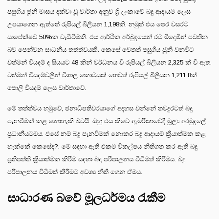
පසුගිය ජූනි මාසය දක්වා වූ වාර්තා අනුව ශ්‍රී ලංකාවේ බදු ආදායම ලෙස
උපයාගෙන ඇත්තේ රුපියල් බිලියන 1,198කි. නමුත් එය පෙර වසරට
සාපේක්ෂව 50%ක වැඩිවීමකි. එය ආර්ථික අර්බුදයෙන් රට මිදෙමින් පවතින
බව පෙන්වන සාධනීය තත්ත්වයකි. කෙසේ වෙතත් පසුගිය ජූනි වනවිට
වත්මන් වියදම් ද සියයට 48 කින් වර්ධනය වී රුපියල් බිලියන 2,325 ක් වි ඇත.
වත්මන් වියදම්වලින් විශාල කොටසක් හෙවත් රුපියල් බිලියන 1,211.8ක්
පොලී වියදම් ලෙස වාර්තාවේ.
මේ තත්ත්වය හමුවේ, ජනාධිපතිවරයාගේ අදහස වන්නේ තවදුරටත් බදු
පැනවීමක් කළ නොහැකි බවයි. ඔහු එය කීවේ ඇමරිකාවේදී මූල්‍ය අරමුදලේ
ප්‍රධානීයටමය. එසේ නම් බදු පැනවීමක් නොකර බදු ආදායම් ක්‍රියාත්මක කළ
හැක්කේ කෙසේද?. මේ සඳහා ඇති එකම විකල්පය නීතිගත කර ඇති බදු
ප්‍රතිපත්ති ක්‍රියාත්මක කිරීම සඳහා බදු පරිපාලනය විධිමත් කිරීමය. බදු
පරිපාලනය විධිමත් කිරීමට අවශ්‍ය නීති ගෙන ඒමය.
සාධාරණ බවේ මූලධර්මය රැකීම