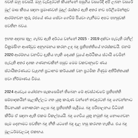
බවත් ඔහු පවසයි. ඔහු වැඩිදුරටත් කියන්නේ පසුගිය වසරේදී අපි ලබන වසරේ
මුල් මාස කීපය සඳහා ප්‍රමාණවත් මුදල් රැස්කර ඇති අතර නව පර්ලිමේන්තුව
ආරම්භවන තුරු රජයේ ණය සේවා ගෙවීම් පියවා ගැනීමට අපට පහසුවක්
පවතින බවය.
ඉහත අදහස තුල ගැබ්ව ඇති අර්ථය වන්නේ 2015 - 2019 දක්වා පැවැති රනිල්
වික්‍රමසිංහ ආණ්ඩුව අනුගමනය කරන ලද බදු ප්‍රතිපත්තියේ හරස්කඩයි. එනම්
2020 ආරම්භය වනවිට දැකිය හැකි දෙයක් වූයේ ආර්ථිකය ස්ථායි වෙමින්
පැවැති අතර දශක ගණනාවකින් පසුව මෙම වකවානුවේ ණය
ස්ථායිකරණයට වැදගත් ප්‍රධානම කර්යයක් වන ප්‍රථමික ගිණුම අතිරිත්තයක්
පවා නිර්මාණය වීමය.
2024 අයවැය යෝජනා සැකසෙමින් තිබෙන මේ අවස්ථාවවේ ප්‍රතිපත්ති
සම්පාදකයින් සැලකිල්ලට ගත යුතු කරුණ වන්නේ තවදුරටත් බදු ගෙවන්නාට
පීඩනයක් නොකරන ලෙස බදු ප්‍රතිපත්ති සෑදීමය. බදු පරිපාලනය විධිමත්
කිරීම ඒ සඳහා ඇති එකම විකල්පයයි. බදු ගෙවිය යුතු නමුත් බදු නොගෙවන
සෑම දෙනාමට පවතින බදු නීති යටතේ බදු දැල හසු කරගත හැකිය. එය බදු
මූලධර්මවලටද එකඟය.