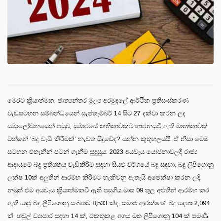
මෙරට ක්‍රියාත්මක, ජාත්‍යන්තර මූල්‍ය අරමුදලේ ආර්ථික ප්‍රතිසංස්කරණ
වැඩසටහන සම්බන්ධයෙන් සැප්තැම්බර් 14 සිට 27 දක්වා කරන ලද
සමාලෝචනයෙන් පසුව, සමාජයේ කතිකාවකට භාජනයවී ඇති මාතෘකාවක්
වන්නේ ‘බදු වැඩි කිරීමක්’ නැවත සිදුවේද? යන්න කුතුහලයයි. ඒ නිසා මෙම
සටහන එතැනින් පටන් ගැනීම සුදුසුය. 2023 අයවැය යෝජනාවලදී රාජ්‍ය
ආදායමේ බදු ප්‍රතිශතය වැඩිකිරීම සඳහා සියළු වර්ගයේ බදු සඳහා, බදු ලිපිගොනු
ලක්ෂ 10ක් අලුතින් ආරම්භ කිරීමට හැකිවනු ඇතැයි අපේක්ෂා කරන ලදි.
නමුත් එම අයවැය ක්‍රියාත්මකවී ඇති පසුගිය මාස 09 තුල අළුතින් ආරම්භ කර
ඇති සෘජු බදු ලිපිගොනු සංඛ්‍යාව 8,533 ක්ද, සමාජ ආරක්ෂණ බදු සඳහා 2,094
ක්, හවුල් ව්‍යාපාර සඳහා 14 ක්, එකතුකළ අගය මත ලිපිගොනු 104 ක් පමණි.