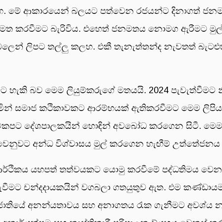
හ. මේ ආකාරයෙන් බලයට පත්වෙන රජයන්ට දිනාගත් ජනම
්මත කරවීමට බැරිවිය. එහෙත් ජනමතය නොමග ඇරීමට මුල් 
් ලිපට තල්ලු කලහ. එකී තැනැත්තන්ද නැවතත් බැට
 හැකි බව මෙම ලියුම්කරුගේ මතයයි. 2024 පැවැත්වීමට 
ිමින් සමාජ කථිකාවකට ආරම්භයක් ඇතිකරවීමට මෙම ලිපිය 
සටකපට දේශපාලකයින් හොඳින් අවබෝධ කරගෙන සිටී. මෙ
ෙනුවට අන්ධ විශ්වාසය මුල් කරගෙන හැඟීම් උත්තේජනය
්ථිකය යහපත් තත්වයකට යොමු කරවීමේ පද්ධතිමය වෙනස 
රයැවීමට චන්දදායකයින් වගබලා ගතයුතුව ඇත. එම කණ්ඩාය
තියේ අනන්යතාවය සහ අනාගතය රැක ගැනීමට අවශ්ය නාය