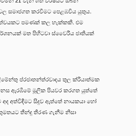
රවමින් 21 වැනි ශත වර්ෂයට ඔබින
වෙල සමාජගත කරවීමට පෙළඹවිය යුතුය.
ත්වයකට පමණක් කල හැක්කකි. එම
්ශනයක් මත පිහිටවා ස්වෛරීය ජාතියක්
ිමේන්තු ප්රජාතන්ත්රවාදය තුල ක්රියාත්මක
ෙනස ඇරඹීමේ මූලික පියවර කරගත යුත්තේ
අද අත්විඳීමට සිදුව ඇත්තේ නායකයා හෝ
තුමතයට තීන්දු තීරණ ගැනීම නිසා