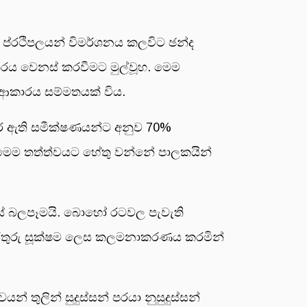
 ප්රථිපලයන් විමර්ශනය කලවිට ඡන්ද
රය වෙනස් කරවීමට මුල්වූහ. මෙම
ආකාරය සම්මතයක් විය.
ර ඇති සමීක්ෂණයන්ට අනුව 70%
මෙම තත්ත්වයට හේතු වන්නේ පාලකයින්
යේ බලපෑමයි. බොහෝ රටවල පැවැති
රතුරු සූක්ෂම ලෙස කලමනාකරණය කරමින්
 තුලින් සුදුස්සන් පරයා නුසුදුස්සන්