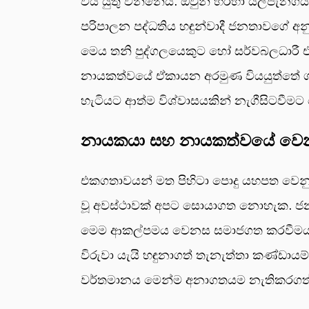
විය යුතු වන්නේය. ඔවුන් හරහා යල්පැනගි
පරිපාලන පද්ධතිය හඳුන්වාදී ජනතාවගේ 
මෙය තනි පුද්ගලයෙකුට හෝ සර්වබලධා
නායකත්වයේ ඒකායන අරමුණ වියයුත්තේ ශ්
හැටියට ආත්ම විශ්වාසයකින් නැගීසිටවීම
නායකයා සහ නායකත්වයේ වෙනස
එකගතාවයන් මත පිහිටා පොදු යහපත වෙනුවෙන
වූ අවස්ථාවක් අපට සොයාගත නොහැක. ජනත
මෙම ආකල්පමය වෙනස සමාජගත කරවීමය. කන
විරුවා යැයි හඳුනාගත් තැනැත්තා කණ්ඩායම
වර්තමානය මෙන්ම අනාගතයම නැතිකරගත් ජ