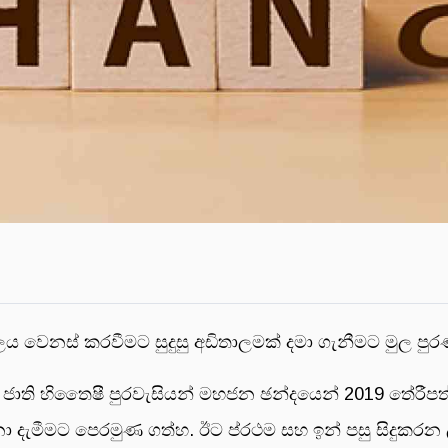
 වෙනස් කරවීමට සුදුසු අඩිතාලමක් දමා ගැනීමට මුල පුර
ති හිතෛෂී පුරවැසියන් මහජන ඡන්දයෙන් 2019 තේරීපත් ජ
්නා දැමීමට පෙරමුණ ගත්හ. ඊට ප්රථම සහ ඉන් පසු සිදුක