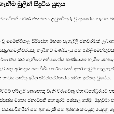
නීම මුලින් සිදුවිය යුතුය
 ජනාධිපති වරණ ජනමතය උඩුයටිකුරු වූ ආකාරය නැවත මතක
් වූ මෛත්රීපාල සිරිසේන මහතා පැහැදිලි ජනවරමක් ලබා
,අගමැතිවරයකු,කැබිනට් මණ්ඩලය සහ පාර්ලිමේන්තුවක් ති
ිර්මාණය කර ගැනීමට අත්යාවශ්ය කණ්ඩායම් හැගීම යහප
රුව බල අරගලය සහ විවිධ පාර්ශවයන් අතර ගැටුම් හැලහැප්
 භාවය පාස්කු ඉරිදා ත්රස්තප්රහාරය සමඟ ඉස්මතු වුයේය.
ීමට හිට්ලර් කෙනෙකු වැනි විරුවෙකු ජනාධිපතිධූරයට ප
්ෂ මහතා ජනාධිපති තනතුරට පත්කල ගතිමු. ඔහුවටා එක
ල ව්යාපාරිකයින් සහ අනාවැකි සහ අත්භූත කටයුතු යෙදුන