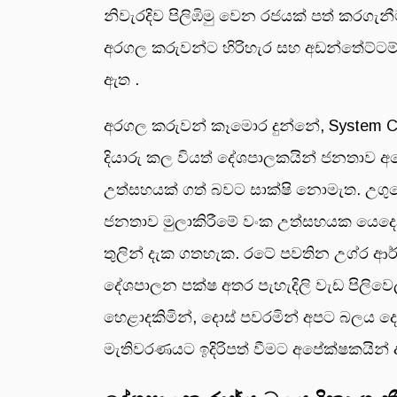
නිවැරදිව පිලිඹිමු වෙන රජයක් පත් කරගැන
අරගල කරුවන්ට හිරිහැර සහ අඩන්තේට්ටම් 
ඇත .
අරගල කරුවන් කෑමොර දුන්නේ, System 
දියාරු කල වියත් දේශපාලකයින් ජනතාව 
උත්සහයක් ගත් බවට සාක්ෂි නොමැත. උග
ජනතාව මුලාකිරීමේ වංක උත්සහයක යෙදෙන
තුලින් දැක ගතහැක. රටේ පවතින උග්ර ආ
දේශපාලන පක්ෂ අතර පැහැදිලි වැඩ පිලිව
හෙළාදකිමින්, දොස් පවරමින් අපට බලය දෙ
මැතිවරණයට ඉදිරිපත් වීමට අපේක්ෂකයින් 