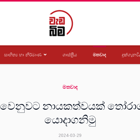
සාහිත්‍ය හා නිර්මාණ
ශාස්ත‍්‍රීය
මතවාද
දුක්ගැනවි
මතවාද
 වෙනුවට නායකත්වයක් තෝරාග
යොදාගනිමු
2024-03-29