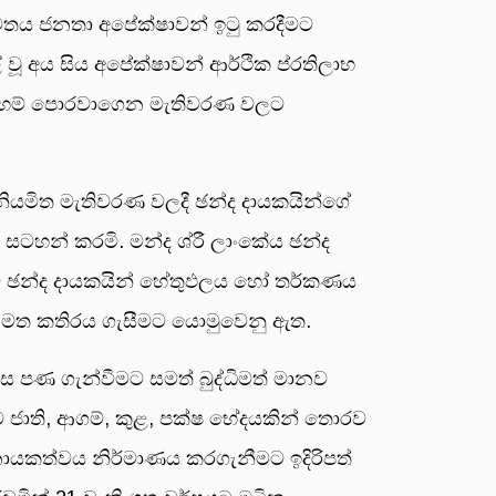
තය ජනතා අපේක්ෂාවන් ඉටු කරදීමට
වූ අය සිය අපේක්ෂාවන් ආර්ථික ප්රතිලාභ
ළුහම් පොරවාගෙන මැතිවරණ වලට
නියමිත මැතිවරණ වලදී ඡන්ද දායකයින්ගේ
සටහන් කරමි. මන්ද ශ්රී ලාංකේය ඡන්ද
ම ඡන්ද දායකයින් හේතුඵලය හෝ තර්කණය
 මත කතිරය ගැසීමට යොමුවෙනු ඇත.
පණ ගැන්වීමට සමත් බුද්ධිමත් මානව
ම ජාති, ආගම්, කුළ, පක්ෂ භේදයකින් තොරව
කත්වය නිර්මාණය කරගැනීමට ඉදිරිපත්