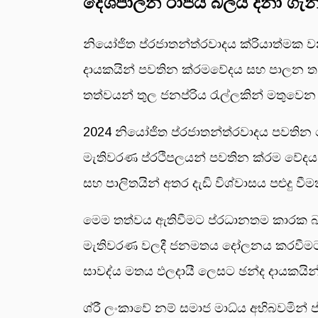
දේශපාලන රාජ්ය බලය දිනා ගැන
නියෝජිත ප්රජාතන්ත්රවාදය ක්රියාත්මක 
දායකයින් පවතින ක්රමවේදය සහ පාලන තන
තත්වයන් තුල ජනප්රිය රැල්ලකින් මතුව
2024 නියෝජිත ප්රජාතන්ත්රවාදය පවති
මැතිවරණ ප්රථිපලයන් පවතින ක්රම වේදය
සහ පාලිතයින් අතර දැඩි විශ්වාසය පළුදු වීම
මෙම තත්වය ඇතිවීමට ප්රධානතම කාරක බ
මැතිවරණ වලදී ජනමතය දෝලනය කරවීමට 
සාවද්ය මතය ඵලදායී ලෙසට ඡන්ද දායකයි
ශ්රී ලංකාවේ නම් සමාජ මාධ්ය අභිබවමින් 