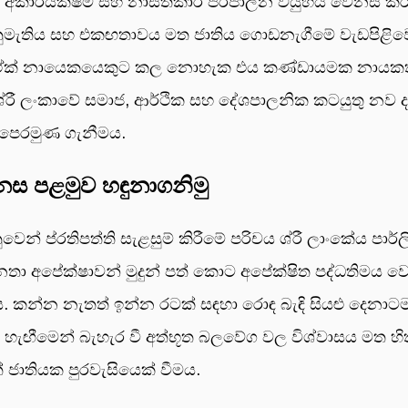
ය අකාර්යක්ෂම සහ නාස්තිකාරී පරිපාලන ව්යුහය වෙනස් ක
අනුමැතිය සහ එකඟතාවය මත ජාතිය ගොඩනැගීමේ වැඩපිළි
රී ඒක් නායෙකයෙකුට කල නොහැක එය කණ්ඩායමක නායක
රී ලංකාවේ සමාජ, ආර්ථික සහ දේශපාලනික කටයුතු නව දර
ට පෙරමුණ ගැනීමය.
 පළමුව හඳුනාගනිමු
් ප්රතිපත්ති සැළසුම් කිරීමේ පරිචය ශ්රී ලාංකේය පාර්ල
ා අපේක්ෂාවන් මුදුන් පත් කොට අපේක්ෂිත පද්ධතිමය ව
්න නැතත් ඉන්න රටක් සඳහා රොඳ බැඳි සියළු දෙනාටම 
් හැඟීමෙන් බැහැර වී අත්භූත බලවේග වල විශ්වාසය මත හි
ාතියක පුරවැසියෙක් වීමය.