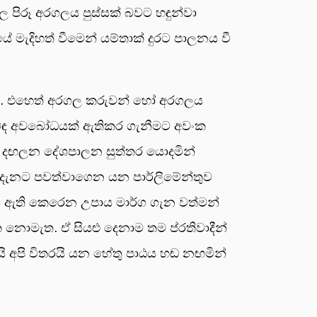
ල පිරූ අරගලය පුස්සක් බවට හඳුන්වා
මැදිහත් වීමෙන් යම්තාක් දුරට පාලනය වී
නය. එහෙත් අරගල කරුවන් හෝ අරගලය
ලිබඳ අවබෝධයක් ඇතිකර ගැනීමට අවංක
 දඟලන දේශපාලන සුත්තර යොදමින්
 දැනට පවත්වාගෙන යන පාර්ලිමේන්තුව
ය ඇති කෙරෙන උපාය මාර්ග ගැන වත්මන්
නොමැත. ඒ සියළු දෙනාම තම ප්රතිවාදීන්
යි අපි විතරයි යන හේතු පාඨය හඬ නඟමින්