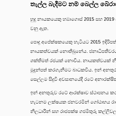
තැල්ල බැදීමට නම් බෙල්ල බේරාගැ
හුදු නායකයෙකු හඹාගොස් 2015 සහ 2019
වනු ඇත.
පොදු අපේක්ෂකයෙකු හැටියට 2015 ඉදිරිපත
නායකත්වයක් නොතිබුනේය. ජනාධිපතිවරයකු
ශක්තිමත් රජයක් නොවීය. නායකත්වයක් න
මුදුන්පත් කරගැනීමට බාධකවීය. ඉන් අනතු
සෙල්ලම සිදුවී අවසානයේදී රටේ අනාරක්ෂිත
ඉන් අනතුරුව රටේ ආරක්ෂාව ස්ථාපනය කරව
හැටනම ලක්ෂයක ජනවරමින් ගෝඨාභය රාජපක
නිලධාරීන් සහ රාජපක්ෂ ගජමිතුරු කල්ලිව