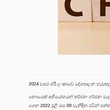
2024 වසර ශ්රී ලංකාවේ දේශපාලන හැඩතලය
නොයෙක් අභියෝගයන් තර්ජන ගර්ජන මැද ජා
ගෙන 2022 ජූලි මස 09 වැනිදින රටින් පන