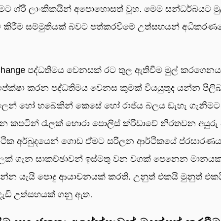
ීමට ශ්රී ලාංකිකයින් අපොහොසත් වූහ. මෙම සන්ධර්බයට මු
කිරීම සම්මුතියක් බවට පත්කරවීමේ උත්සහයන් අධිකරණයේ 
Change පද්ධතිමය වෙනසක් රට තුල ඇතිවීම මුල් කරගෙ
අපේක්ෂා කරන පද්ධතිමය වෙනස කුමක් වියයුතුද යන්න පි
ුලෙන් හෝ හබෙකින් කෙසේ හෝ රාජ්ය බලය ඩැහැ ගැනීමට
 කපටින් රැලක් හොරා පොලිස් ක්රීඩාවේ නිරතවන අයුරු
ර්ථික අර්බුදයෙන් ගොඩ ඒමට සරිලන ආර්ථිකයේ ප්රසාරණ
ෙලක් ගැන සාකච්ඡාවන් ඉස්මතු වන වගක් පෙනෙන මානයක 
න්න යැයි පොදු ආයාචනයක් කරති. උනුත් එකයි මුනුත් එක
දැඩි උත්සහයක් ගනු ඇත.