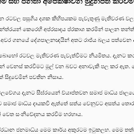
ීම සහ ජනතා අපේක්ෂාවන් මුදුන්පත් කරවීම
වන රටවල පසුගිය දශක කිහිපයකම පැවැතුණු මැතිවරණ වල
්ත්රයන් කෙරෙහි අප්රසාදය ප්රකාශ කරමින් පාලන තන්ත්
ෙන අවර ගනයේ දේශපාලනඥයින් අතට රාජ්ය බලය පත්වෙන 
න බොහෝ රටවල මැතිවරණ පැවැත්වීමට නියමිතය. දැනට ක
න් වෙනස් කරවීමට මුල් වන බවට අනාවැකි පල කර ඇත. 
ක් සිදුවෙමින් පවතින නිසාය.
ලවේගය දැනට සීඝ්රයෙන් ව්යාප්තවන සමාජ මාධ්ය ජාල
සමාජ මාධ්ය දායකවී ඇත්තේ සත්ය වෙනුවට අසත්ය තො
න් වෙත සංනිවේදනය කරවීම හරහාය.
ප්රධාන ජනමාධ්ය මෙම කාර්ය අකුරටම ඉටුකලහ. මෙම තත්වයන්