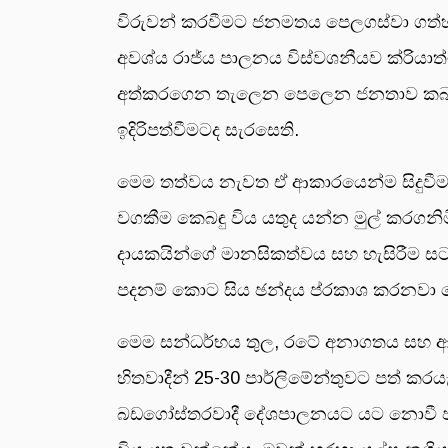
විරුවන් කරවීමට ජනමතය පෙලගස්වා ගත්
අවශ්ය රාජ්ය පාලනය විස්වශනීයව ක්රියාත
අත්කරගෙන තැලෙන පෙලෙන ජනතාව කබලෙන
ඉදිරිපත්වීමටද සැරසෙති.
මෙම තත්වය නැවත ඒ ආකාරයෙන්ම සිදුවීමට
වගකීම කෙබඳු විය යතුද යන්න මුල් කරගන
දායකයින්ගේ මානසිකත්වය සහ හැසිරීම 
පදනම් කොට සිය ඡන්දය ප්රකාශ කරනවා ව
මෙම සන්ධර්භය තුල, රටේ අනාගතය සහ ආර
හිතවාදීන් 25-30 පාර්ලිමේන්තුවට පත් ක
බඩගෝස්තරවාදී දේශපාලනයට යට නොවී ජා