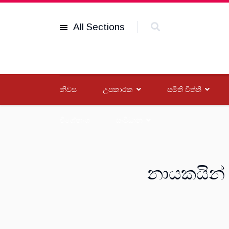
All Sections
නිවස
උපකාරක
සමිති විත්ති
විශේෂාංග
සංවිධාන
නායකයින්