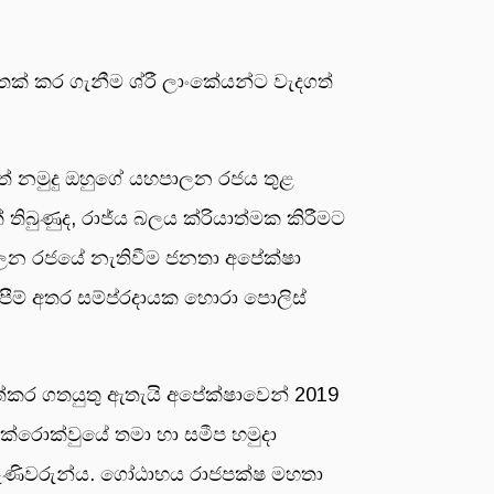
් කර ගැනීම ශ්රී ලාංකේයන්ට වැදගත්
ගත් නමුදු ඔහුගේ යහපාලන රජය තුළ
බුණුද, රාජ්ය බලය ක්රියාත්මක කිරීමට
ාලන රජයේ නැතිවීම ජනතා අපේක්ෂා
පීම් අතර සම්ප්රදායක හොරා පොලිස්
ත්කර ගතයුතු ඇතැයි අපේක්ෂාවෙන් 2019
්රොක්වුයේ තමා හා සමීප හමුදා
ු මෑණිවරුන්ය. ගෝඨාභය රාජපක්ෂ මහතා