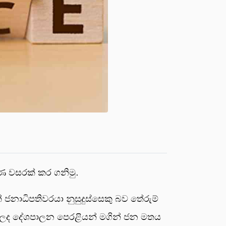
ණ වසරක් කර ගනිමු.
නාධිපතිවරයා නුසුදුස්සෙකු බව තේරුම්
රන ලද දේශපාලන පෙරළියන් මගින් ජන මතය