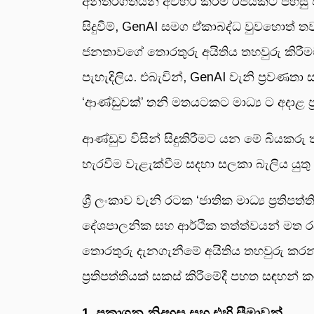
අන්තර්ගතයන් අවහිර කිරීම රජයකට පහසු විය 
සිදුවීම්, GenAI සමග ඒකාබද්ධ වුවහොත් තවත
ජනතාවගේ තොරතුරු අයිතිය තහවුරු කිරීම
පැහැදිලිය. එබැවින්, GenAI වැනි ප්‍රවණතා
‘ආණ්ඩුවක්’ තනි මතයටකට මාධ්‍ය ට අදාළ ප්‍ර
ආණ්ඩුව විසින් සිදුකිරීමට යන මේ බියකරු තත
හැරවීම වැළැක්වීම සදහා සලකා බැලිය යුතු 
ශ්‍රී ලංකාව වැනි රටක ‘ජාතික මාධ්‍ය ප්‍රතිප
දේශපාලනික සහ ආර්ථික තත්ත්වයන් මත රඳා
තොරතුරු දැනගැනීමේ අයිතිය තහවුරු කර
ප්‍රතිපත්තියක් සකස් කිරීමේදී පහත සඳහන්
1. ප්‍රකාශන නිදහස සහ එහි සීමාවන්