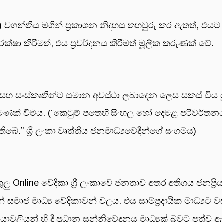
1)(අ) වගන්තිය මගින් ප්‍රකාශන නිදහස තහවුරු කර ඇතත්, එයට
රක්ෂා කිරීමත්, එය ප්‍රවර්දනය කිරීමත් මූලික කරුණක් වේ.
ය
වන්ට සහ සංස්කෘතීන්ට සමාන අවස්ථා ලබාදෙන ලෙස සකස් විය 
සි පමණක් වීමය. (“කෙටුම් පතෙහි සිංහල හෝ දෙමළ පරිවර්ත
තිබේ.” ශ්‍රී ලංකා වෘත්තීය ජනමාධ්‍යවේදීන්ගේ සංගමය)
ලු Online වේදිකා ශ්‍රී ලංකාවේ ජනතාව අතර අතිශය ජනප්‍
ේ සමාජ මාධ්‍ය වේදිකාවන් වලය. එය සාම්ප්‍රදායික මාධ්‍යට ව
රියාවලියන් හී දී ප්‍රධාන සන්නිවේදනය මාධ්‍යක් බවට පත්ව