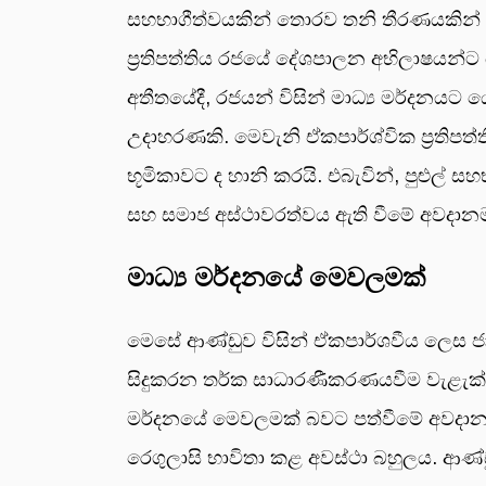
සහභාගීත්වයකින් තොරව තනි තීරණයකින් මාධ
ප්‍රතිපත්තිය රජයේ දේශපාලන අභිලාෂයන්ට ය
අතීතයේදී, රජයන් විසින් මාධ්‍ය මර්දනයට 
උදාහරණකි. මෙවැනි ඒකපාර්ශ්වික ප්‍රතිපත්
භූමිකාවට ද හානි කරයි. එබැවින්, පුළුල් 
සහ සමාජ අස්ථාවරත්වය ඇති වීමේ අවදා
මාධ්‍ය මර්දනයේ මෙවලමක්
මෙසේ ආණ්ඩුව විසින් ඒකපාර්ශවීය ලෙස ජාති
සිදුකරන තර්ක සාධාරණීකරණයවීම වැළැක්විය
මර්දනයේ මෙවලමක් බවට පත්වීමේ අවදානම ද 
රෙගුලාසි භාවිතා කළ අවස්ථා බහුලය. ආණ්ඩ