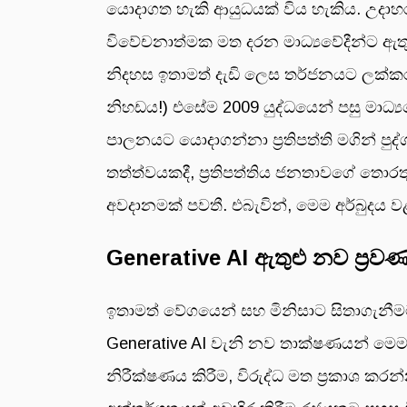
යොදාගත හැකි ආයුධයක් විය හැකිය. උදාහර
විවේචනාත්මක මත දරන මාධ්‍යවේදීන්ට ඇත
නිදහස ඉතාමත් දැඩි ලෙස තර්ජනයට ලක්කර
නිහඩය!) එසේම 2009 යුද්ධයෙන් පසු මාධ්‍යව
පාලනයට යොදාගන්නා ප්‍රතිපත්ති මගින් පු
තත්ත්වයකදී, ප්‍රතිපත්තිය ජනතාවගේ තො
අවදානමක් පවතී. එබැවින්, මෙම අර්බුදය වළ
Generative AI ඇතුළු නව ප්‍රව
ඉතාමත් වේගයෙන් සහ මිනිසාට සිතාගැනීමට
Generative AI වැනි නව තාක්ෂණයන් මෙ
නිරීක්ෂණය කිරීම, විරුද්ධ මත ප්‍රකාශ ක