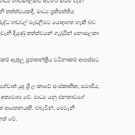
මාධ්‍ය තාවකාලිකව අවහිර කිරීම වැනි
ත්ත්වයකදී, මාධ්‍ය ප්‍රතිපත්තිය
ිරුද්ධ හඬවල් මැඩලීමට යොදාගත හැකි බව
 එවැනි දියුණු තත්ත්වයන් ගැඹුරින් නොසලකා
කම් ඇතුලු ප්‍රජාතන්ත්‍රීය වටිනාකම් ආපස්සට
ශ්චාත් යුද ශ්‍රී ලංකාවේ සංස්කෘතික, සමාජීය,
ත්‍යවශ්‍ය වේ. මාධ්‍ය යනු ජනතාවගේ
ක ආයතනයකි. එබැවින්, මෙවැනි
ගත් වේ.