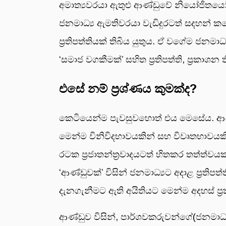
අමාත්‍යවරයා ඇතුළු ආණ්ඩුවේ නියෝජිතයෝ ජ
ජනමාධ්‍ය ඇමතිවරයා වැඩිදුරටත් සදහන් කළේ 
ප්‍රතිපත්තියක් තිබිය යුතුය. ඒ වගේම ජනම
‘සමාජ වගකීමක්’ සහිත ප්‍රතිපත්ති, ප්‍රක
එසේ නම් ප්‍රශ්ණය කුමක්ද?
කෙටියෙන්ම පැවසුවහොත් එය මෙසේය. ආණ්ඩ
මෙන්ම විනිවිදභාවයකින් සහ විවෘතභාවයකින්
රටක ප්‍රජාතන්ත්‍රවාදයටත් හිතකර තත්ත්
‘ආණ්ඩුවක්’ විසින් ජනමාධ්‍යට අදාළ ප්‍ර
දැනගැනීමට ඇති අයිතියට මෙන්ම අදහස් ප්
ආණ්ඩුව විසින්, පාර්ශවකරුවන්ගේ(ජනමාධ්‍ය