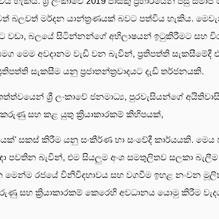
හැකිය. ශ්‍රී ලංකාවේ 2019 පාස්කු ප්‍රහාරයෙන් පසු සමාජ 
් බලවත් මර්දන යාන්ත්‍රණයක් බවට පත්විය හැකිය. මෙවැනි ත
ට වඩා, බලයේ සිටින්නන්ගේ අභිලාෂයන් ඉටුකිරීමට සහ ව
 සමග මෙම අවදානම වැඩි වන බැවින්, ප්‍රතිපත්ති සැකසීමේදී
තිපත්ති සැකසීම යනු ප්‍රජාතන්ත්‍රවාදයට දැඩි තර්ජනයකි.
්ත්වයෙන් ශ්‍රී ලංකාවේ ජනමාධ්‍ය, පුරවැසියන්ගේ අයිතිවාසි
කරුණු සහ කළ යුතු ක්‍රියාකාරකම් කිහිපයක්,
ත්තියක්’ සකස් කිරීම යනු සංකීර්ණ හා සංවේදී කාර්යයකි. මෙය ප
 පවතින බැවින්, එම සියලුම අංශ සමතුලිතව සලකා බැලීම අ
න මෙන්ම රජයේ විනිවිදභාවය සහ වගවීම ඉහළ නංවන මූලි
 කරුණු සහ ක්‍රියාකාරකම් කෙරෙහි අවධානය යොමු කිරීම වැද