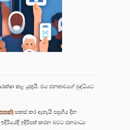
 ආරක්ෂා කළ යුතුයි. එය ජනතාවගේ බුද්ධියට
්පතක්)
සකස් කර ඇතැයි පසුගිය දින
ි ඉදිරියේදී ඉදිරිපත් කරන බවට ජනමාධ්‍ය