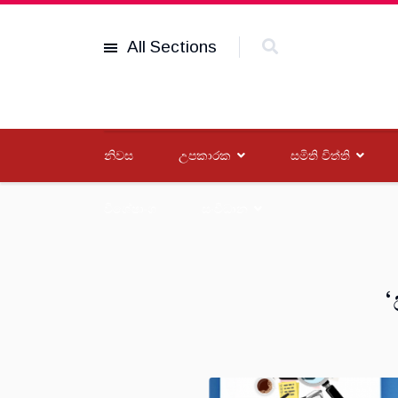
All Sections
නිවස
උපකාරක
සමිති විත්ති
විශේෂාංග
සංවිධාන
‘