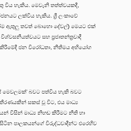
ු විය හැකිය. මෙවැනි තත්ත්වයකදී,
ජනයට ලක්විය හැකිය. ශ්‍රී ලංකාවේ
් කිරීම ඇතුලු තවත් බොහො දේවල්) මෙයට එක්
ශ්වසනීයත්වයට සහ ප්‍රජාතන්ත්‍රවාදී
මක කිරීමේදී ජන විරෝධතා, නීතිමය අභියෝග
දනයේ මෙවලමක්’ බවට පත්විය හැකි බවට
ීරණයකින් සකස් වූ විට, එය මාධ්‍ය
 විසින් මාධ්‍ය නිහඬ කිරීමට නීති හා
 සිටින පාලකයන්ගේ විරුද්ධවාදීන්ට එරෙහිව