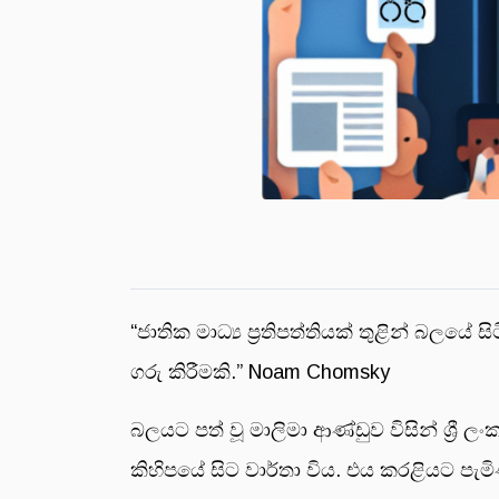
“ජාතික මාධ්‍ය ප්‍රතිපත්තියක් තුළින් බල
ගරු කිරීමකි.” Noam Chomsky
බලයට පත් වූ මාලිමා ආණ්ඩුව විසින් ශ්‍රී ලංක
කිහිපයේ සිට වාර්තා විය. එය කරළියට පැමිණි