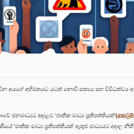
යේ සිටින අයගේ අභිමතයට යටත් නොවී සත්‍යය සහ විවිධත්වය
ාවේ ජනමාධ්‍යට අදාළව ‘ජාතික මාධ්‍ය ප්‍රතිපත්තියක්'
(කෙටුම
යේ ‘ජාතික මාධ්‍ය ප්‍රතිපත්තියක්’ ඇතුළු මාධ්‍යයට අදාල නීත