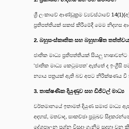
ශ්‍රී ලංකාවේ ආණ්ඩුක්‍රම ව්‍යවස්ථාවේ 14(
ප්‍රතිපත්තියක් සකස් කිරීමේදී මෙම නිදහස ආ
2. බහුසංස්කෘතික සහ බහුභාෂිත තත්ත්ව
ජාතික මාධ්‍ය ප්‍රතිපත්තියක් සියලු භාෂා
‘ජාතික මාධ්‍ය කෙටුමපත’ ඇත්තේ ද ඉංග්‍රී
න්‍යාය පත්‍රයක් ඇති බව අපට නිරීක්ෂණය වී 
3. තාක්ෂණික දියුණුව සහ ඩිජිටල් මාධ්‍ය
වර්තමානයේ ඉතාමත් දියුණ සමාජ මාධ්‍ය ඇතු
අදහස්, මතවාද, සාකච්ඡා ප්‍රමුඛව සිදුකරන්න
දේශපාලන ප්‍රශ්න විසදා ගැනීම සදහා වන ක්‍