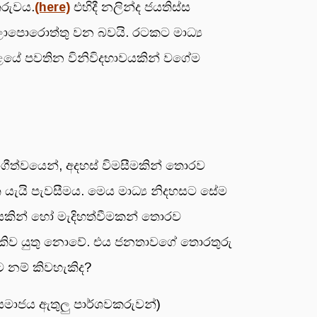
තරුවය.
(here)
එහිදී නලින්ද ජයතිස්ස
ට බලාපොරොත්තු වන බවයි. රටකට මාධ්‍ය
මක තළයේ පවතින විනිවිදභාවයකින් වගේම
ීත්වයෙන්, අදහස් විමසීමකින් තොරව
ිත යැයි පැවසීමය. මෙය මාධ්‍ය නිදහසට සේම
්වයකින් හෝ මැදිහත්වීමකන් තොරව
වෙන් කිව යුතු නොවේ. එය ජනතාවගේ තොරතුරු
ට නම් කිවහැකිද?
් සමාජය ඇතුලු පාර්ශවකරුවන්)