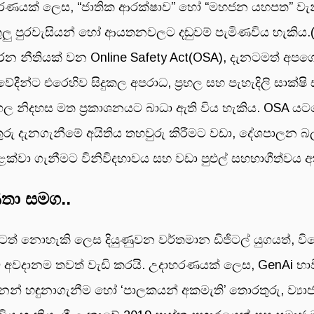
ණයක් ලෙස, “ජාතික ආරක්ෂාව” හෝ “මහජන යහපත” වැනි යෙද
ුලු පුරවැසියන් හෝ ආයතනවලට දඬුවම් පැමිණවිය හැකිය.(
න නීතියක් වන Online Safety Act(OSA), දැනටමත් අපගේ
ේදීන්ට එරෙහිව සිදුකල අපරාධ, ප්‍රභල සහ පැහැදිලි සාක්ෂි 
ද්ගල නිදහස මත ප්‍රකාශනයට බාධා ඇති විය හැකිය. OSA යට
රතුරු දැනගැනීමේ අයිතිය තහවුරු කිරීමට වඩා, දේශපාලන
ක්වා ගැනීමට විනිවිදභාවය සහ වඩා පුළුල් සහභාගීත්වය අත්
ණතා සමග..
ත් නොහැකි ලෙස දියුණුවන වර්තමාන ඩිජිටල් යුගයත්, ව
ම අවදානම තවත් වැඩි කරයි. උදාහරණයක් ලෙස, GenAi භා
රන්නන් හඳුනාගැනීම හෝ ‘පාලකයන් අකමැති’ තොරතුරු, ව්‍