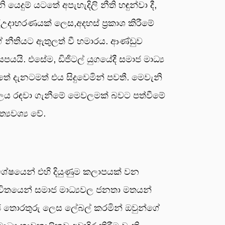
ුම් යටතේ අපැහැදිලි නීති හඳුන්වා දී,
උදාහරණයක් ලෙස,අදහස් ප්‍රකාශ කිරීමේ
 නීතියට ඇතුලත් වී හමාරය. ආණ්ඩුව
සපයයි. එසේම, ඩිජිටල් යුගයේදී සමාජ මාධ්‍ය
තේ දැනටමත් එය සිදුවෙමින් පවතී. මෙවැනි
 බලය රඳවා ගැනීමේ මෙවලමක් බවට පත්වීමේ
‍යවශ්‍ය වේ.
ිශේෂයෙන් එහි දියුණුම කලාපයක් වන
විතයෙන් සමාජ මාධ්‍යවල ජනතා මතයන්
යාජ තොරතුරු ලෙස ලේබල් කරමින් ඔවුන්ගේ