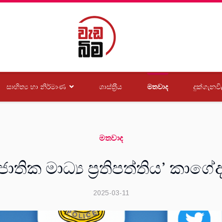
සාහිත්‍ය හා නිර්මාණ
ශාස්ත‍්‍රීය
මතවාද
දුක්ගැනවි
මතවාද
ජාතික මාධ්‍ය ප්‍රතිපත්තිය’ කාගේ
2025-03-11