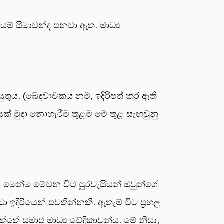
 යම් සීමාවන්ද පනවා ඇත. මාධ්‍ය
යුතුය. (ඛේදවාචකය නම්, ඉදිරිපත් කර ඇති
නයක් මුදා නොහැරීම තුළම මේ තුළ සැඟවුනු
රිය මෙන්ම මේවන විට පුරවැසියන් ඔවුන්ගේ
ඩා ඉදිරියෙන් පවතින්නකි. ඇතැම් විට ප්‍රභල
 ඇත්තේ සමාජ මාධ්‍ය වේදිකාවන්ය. මේ නිසා,