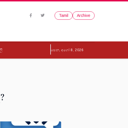
Tamil
Archive
ලි
සෙන, අගෝ 8, 2026
ද?