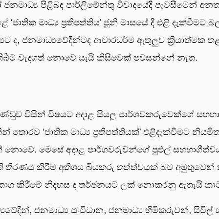
නමාධ්‍ය පිළිබඳ පාර්ලිමේන්තු විවාදයේදී පැවසීමෙන් අන
‘ජාතික මාධ්‍ය ප්‍රතිපත්තිය’ ජූනි මාසයේ දී එළි දැක්වීම
ාධ්‍යට ද, ජනමාධ්‍යවේදීන්ටද ආචාරධර්ම ඇතුලුව ක්‍රියාත්
ාශන තිබීම වැදගත් නොවේ යැයි කිසිවෙක් පවසන්නේ නැත.
ුව විසින් විෂයට අදාළ සියලු පාර්ශවකරුවෙක්ගේ සහභාග
 තොරව ‘ජාතික මාධ්‍ය ප්‍රතිපත්තියක්’ එළිදැක්වීමට නියම
වයක් නොවේ. මෙසේ අදාළ පාර්ශවරුවන්ගේ පුළුල් සහභාගීත
තිපත්ති තීරණය කිරීම අතිශය බියකරු තත්ත්වයක් බව අමුතු
‍රකාශ කිරීමේ නිදහස ද තර්ජනයට ලක් නොකරනු ඇතැයි කා
වේදීන්, ජනමාධ්‍ය සංවිධාන, ජනමාධ්‍ය හිමිකරුවන්, සිවිල