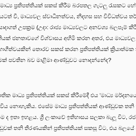
්‍ය ප්‍රතිපත්තියක් සකස් කිරීම බරපතල ගැටලු රැසකට හේත
ටත් වී, මාධ්‍යවල ස්වාධීනත්වය, නිදහස සහ විවිධත්වය තර්
යොදාගත් උපක්‍රම (උදා: රාජ්‍ය මාධ්‍යවලට අනවශ්‍ය බලපෑම
තියක් ජනතාවගේ විශ්වාසය අහිමි කරන අතර, එය මාධ්‍යවල වි
සහභාගීත්වයකින් තොරව සකස් කරන ප්‍රතිපත්තියක් ක්‍රියාත්
නමක් පවතින බව මාළිමා ආණ්ඩුවට නොදන්නේද?
ක මාධ්‍ය ප්‍රතිපත්තියක් සකස් කිරීමේදී එය ‘මාධ්‍ය මර්
 නොහැකිය. එසේම මාධ්‍ය ප්‍රතිපත්තියක් ආණ්ඩුවක තනි ත
ඉතා ඉහළය. ශ්‍රී ලංකාවේ ඉතිහාසය සලකා බැලූ විට, රජයන්
ුවක් තනි තීරණයකින් ප්‍රතිපත්තියක් සකසූ විට, එය බලයේ