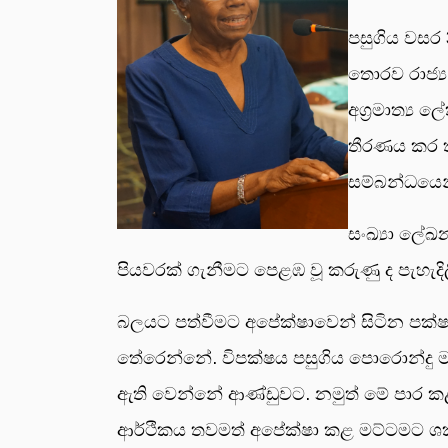
පසුගිය වසර 
තොරව රාජ්‍ය
අග්‍රමාත්‍ය
තීරණය කර ති
සම්බන්ධයෙන
සංඛ්‍යා ලේඛ
පියවරක් ගැනීමට පෙළඹ වූ කරුණු ද පැහැදි
බලයට පත්වීමට අපේක්ෂාවෙන් සිටින පක්ෂය
තේරෙන්නේ. විපක්ෂය පසුගිය පොරොන්දු 
ඇති වෙන්නේ ආණ්ඩුවට. නමුත් මේ පාර ක
ආර්ථිකය තවමත් අපේක්ෂා කළ මට්ටමට ශක්ත