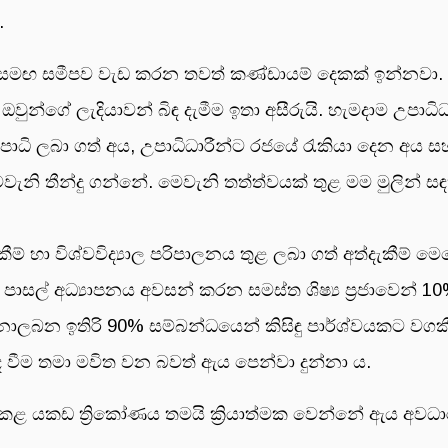
.
මඟ සමීපව වැඩ කරන තවත් කණ්ඩායම් දෙකක් ඉන්නවා. 
්ගේ ලැදියාවන් බිඳ දැමීම ඉතා අසීරුයි. හැමදාම උපාධිධ
පාධි ලබා ගත් අය, උපාධිධාරීන්ට රජයේ රැකියා දෙන අය ස
ැනි තීන්දු ගන්නේ. මෙවැනි තත්ත්වයක් තුළ මම මුලින් ස
ම් හා විශ්වවිද්‍යාල පරිපාලනය තුළ ලබා ගත් අත්දැකීම්
 පාසල් අධ්‍යාපනය අවසන් කරන සමස්ත ශිෂ්‍ය ප්‍රජාවෙන්
ය නොලබන ඉතිරි 90% සම්බන්ධයෙන් කිසිඳු පාර්ශ්වයකට ව
ද වීම තමා මවිත වන බවත් ඇය පෙන්වා දුන්නා ය.
න් කළ යකඩ ත්‍රිකෝණය තමයි ක්‍රියාත්මක වෙන්නේ ඇය අ