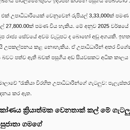
පාර්ලිමේන්තුවට ඉදිරිපත් කරමින් පසුගිය පෙබරවාරී 1
ක් උපාධිධාරියෙක් වෙනුවෙන් රුපියල් 3,33,000ක් පමණ
ල් 27,800.00ක් පමණ විය හැකිය. මේ අනුව 2025 වර්ෂයේ
ුප රාජ්‍ය සේවයේ අවම වැටුපට ද බොහෝ අඩු අගයකි. ඉහත ප
ැයි උපකල්පනය කළ නොහැකිය. ඒ උපාධිධාරීන් අතර විශේ
බවට පත්ව ඇති බවක් පසුගිය අඩ සියවසකට අධික කාලය තුළ
ලාවේ “රැකියා විරහිත උපාධිධාරීන්ගේ ගැටලුව: පැලැස්ත
්පාදනය කර ඇත.
ිකෝණය ක්‍රියාත්මක වෙනතාක් කල් මේ ගැටලු
 සුජාතා ගමගේ