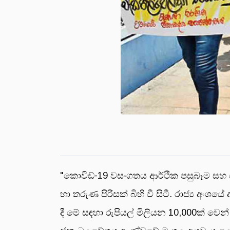
"කොවිඩ්-19 වසංගතය ආර්ථික පසුබෑම සහ 
හා තරුණ පිරිසක් බිහි වී සිටී. රාජ්‍ය අංශ
දී මේ සඳහා රුපියල් මිලියන 10,000ක් ව