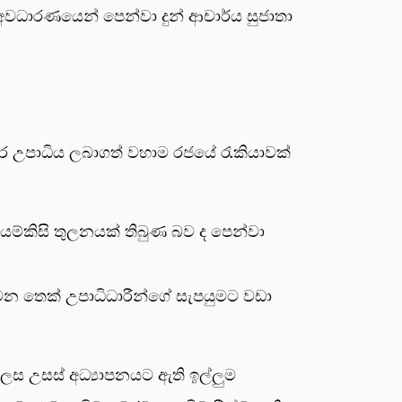
අවධාරණයෙන් පෙන්වා දුන් ආචාර්ය සුජාතා
ෙර උපාධිය ලබාගත් වහාම රජයේ රැකියාවක්
 යම්කිසි තුලනයක් තිබුණ බව ද පෙන්වා
 වන තෙක් උපාධිධාරීන්ගේ සැපයුමට වඩා
ෙස උසස් අධ්‍යාපනයට ඇති ඉල්ලුම