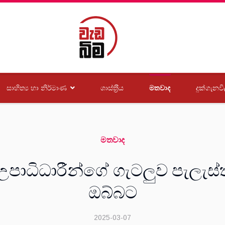
සාහිත්‍ය හා නිර්මාණ
ශාස්ත‍්‍රීය
මතවාද
දුක්ගැනවි
මතවාද
 උපාධිධාරීන්ගේ ගැටලුව පැලැස්ත
ඔබ්බට
2025-03-07