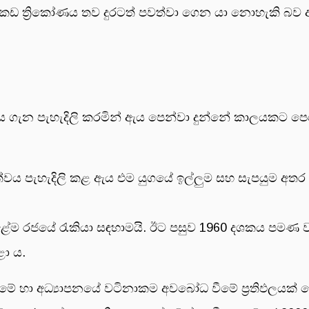
 යකඩ ත්‍රිකෝණය තව දුරටත් පවත්වා ගෙන යා නොහැකි බව 
.
සය ගැන පැහැදිලි කරමින් ඇය පෙන්වා දුන්නේ කාලයකට ප
තත්ත්වය පැහැදිලි කළ ඇය එම යුගයේ ඉල්ලුම සහ සැපයුම අතර
 කළේම රජයේ රැකියා සඳහාමයි. ඊට පසුව 1960 දශකය පමණ
ළා ය.
ේ හා අධ්‍යාපනයේ වටිනාකම අවබෝධ වීමේ ප්‍රතිඵලයක් ල