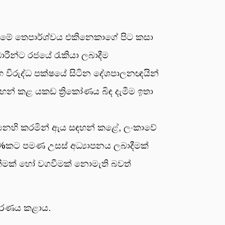
මේ තෙපාර්ශ්වය එකිනෙකාගේ පිට කසා
ාරීන්ට රජයේ රැකියා ලබාදීම
හ විරුද්ධ පක්ෂයේ සිටින දේශපාලනඥයින්
ඳහන් කළ යකඩ ත්‍රිකෝණය බිඳ දැමීම ඉතා
 මෙනෙහි කරමින් ඇය සඳහන් කළේ, ලංකාවේ
 10%කට පමණ උසස් අධ්‍යාපනය ලබාදීමක්
ගකීමක් හෝ වගවීමක් නොමැති බවත්
වධාරණය කළාය.