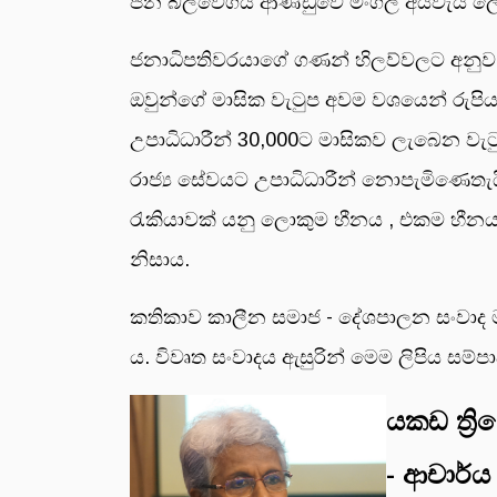
ජන බලවේගය ආණ්ඩුවේ මංගල අයවැය ලේඛනය 
ජනාධිපතිවරයාගේ ගණන් හිලව්වලට අනුව එ
ඔවුන්ගේ මාසික වැටුප අවම වශයෙන් රුපිය
උපාධිධාරීන් 30,000ට මාසිකව ලැබෙන වැට
රාජ්‍ය සේවයට උපාධිධාරීන් නොපැමිණෙත
රැකියාවක් යනු ලොකුම හීනය , එකම හීනය 
නිසාය.
කතිකාව කාලීන සමාජ - දේශපාලන සංවාද මා
ය. විවෘත සංවාදය ඇසුරින් මෙම ලිපිය සම
යකඩ ත්‍ර
- ආචාර්ය