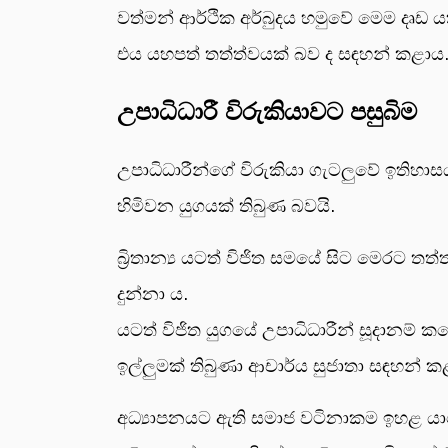
වත්මන් ආර්ථික අර්බුදය හමුවේ මෙම දෘඩ
එය යහපත් තත්ත්වයක් බව ද සඳහන් කළාය
උපාධිධාරී විරුකියාවට පසුබිම
උපාධිධාරීන්ගේ විරුකියා ගැටලුවේ ඉතිහා
හිමිවන යුගයක් තිබුණ බවයි.
බ්‍රිතාන්‍ය යටත් විජිත සමයේ සිට මෙරට 
දුන්නා ය.
යටත් විජිත යුගයේ උපාධිධාරීන් සූදානම්
ඉල්ලුමක් තිබුණා ආචාර්ය සුජාතා සඳහන් ක
අධ්‍යාපනයට ඇති සමාජ වටිනාකම ඉහළ යාම