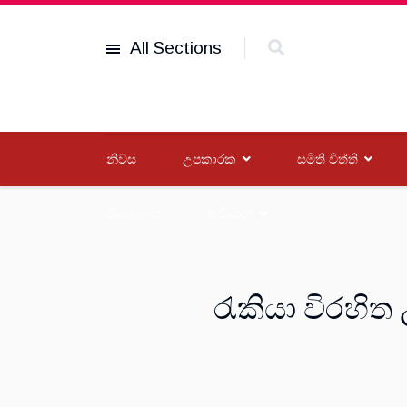
All Sections
නිවස
උපකාරක
සමිති විත්ති
විශේෂාංග
සංවිධාන
රැකියා විරහිත