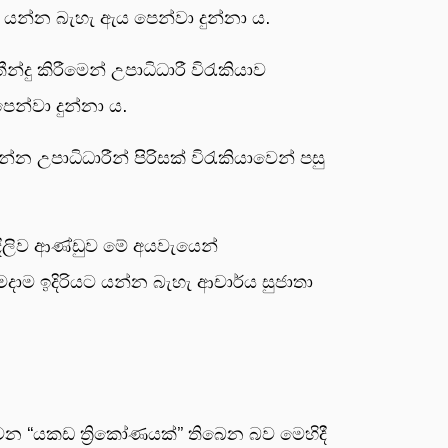
්බට යන්න බැහැ ඇය පෙන්වා දුන්නා ය.
දු කිරීමෙන් උපාධිධාරී විරැකියාව
න්වා දුන්නා ය.
උපාධිධාරීන් පිරිසක් විරැකියාවෙන් පසු
දිලිව ආණ්ඩුව මේ අයවැයෙන්
ැමදාම ඉදිරියට යන්න බැහැ ආචාර්ය සුජාතා
ක වන “යකඩ ත්‍රිකෝණයක්” තිබෙන බව මෙහිදී