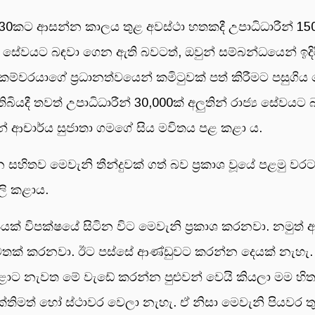
30කට ආසන්න කාලය තුළ අවස්ථා හතකදී උපාධිධාරීන් 150,0
 සේවයට බඳවා ගෙන ඇති බවටත්, ඔවුන් සම්බන්ධයෙන් ඉදිර
 ලේකම්වරයාගේ ප්‍රධානත්වයෙන් කමිටුවක් පත් කිරීමට පසුග
බියදී තවත් උපාධිධාරීන් 30,000ක් අලුතින් රාජ්‍ය සේව
් ආචාර්ය සුජාතා ගමගේ සිය මවිතය පළ කළා ය.
න සහිතව මෙවැනි තීන්දුවක් ගත් බව ප්‍රකාශ වූයේ පළමු ව
ලි කළාය.
ක් විපක්ෂයේ සිටින විට මෙවැනි ප්‍රකාශ කරනවා. නමුත් 
මතක් කරනවා. ඊට පස්සේ ආණ්ඩුවට කරන්න දෙයක් නැහැ.
ළාට නැවත මේ වැඩේ කරන්න පුළුවන් වෙයි කියලා මම හ
ිමත් හෝ ස්ථාවර වෙලා නැහැ. ඒ නිසා මෙවැනි පියවර තුළින