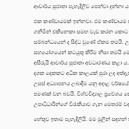
ආචාර්ය සුජාතා පැහැදිලිව පෙන්වා දුන්නා ය
එක කණ්ඩායමක් ඉන්නවා. එම කණ්ඩායම ස
ගනිමින් එකිනෙකා සමඟ වැඩ කරන කොට ඔවුන
සම්බන්ධයෙන් ද සිද්ධ වුණේ ඒකම තමයි. උ
සහයෝගයෙන් කටයුතු කිරීම නිසා තමයි මෙව
අසීරුයි ආචාර්ය සුජාතා අවධාරණය කළා ය.
දශක දෙකකට අධික කාලයක් පුරා ලද අත්දැකී
උසස් අධ්‍යාපනය ලබාදීම යනු අදාළ වර්ෂයේ
පමණක් වන බවයි. විශ්වවිද්‍යාල ප්‍රවේශ
උපාධිධාරීන්ගේ විරැකියාව ගැන මෙතරම් ව
හේතුව ඉතාම පැහැදිලියි. මම මුලින් සඳහ