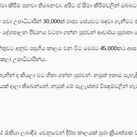
 සීමා කිරීම් පනවා තිබෙනවා. අපිට ඒ සීමා කිරීම්වලින් ඔබ
 උපාධිධාරීන් 30,000ක් රාජ්‍ය සේයවට බඳවා ගැනීමට තීන්
 දේශපාලන පීඩනය වටහා ගන්න පුළුවන් ආචාර්ය සුජාතා පෙ
තුවට අනුව පසුගිය කාලය වන විට මෙරට 45,000කට ආසන්න 
කලා උපාධිධාරීන්ය.
ින් ද කියලා මට හිතා ගන්න පුළුවන්. නමුත් ඉතාම පැහැ
යක් දාලා තිබෙන්නේ. නමුත් මේ පැලැස්තර විසඳුම්වලින් හ
 රැකියා ලබාදීම වෙනුවෙන් දීර්ඝ කාලයක් පුරා ක්‍රියාත්ම