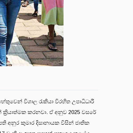
ුවෙන් විශාල රැකියා විරහිත උපාධිධාරී
්මක් ක්‍රියාත්මක කරනවා. ඒ අනුව 2025 වසරේ
ි අනුර කුමාර දිසානායක විසින් ජාතික