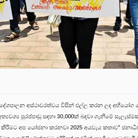
දේශපාලන අස්ථාවරත්වය විසින් එල්ල කරන ලද අභියෝග හේත
යේ අත්‍යවශ්‍ය පුරප්පාඩු සඳහා 30,000ක් බඳවා ගැනීමේ සැලැස
ෙන් කිරීමට අප යෝජනා කරනවා 2025 අයවැය කතාව" ජනාධිපත