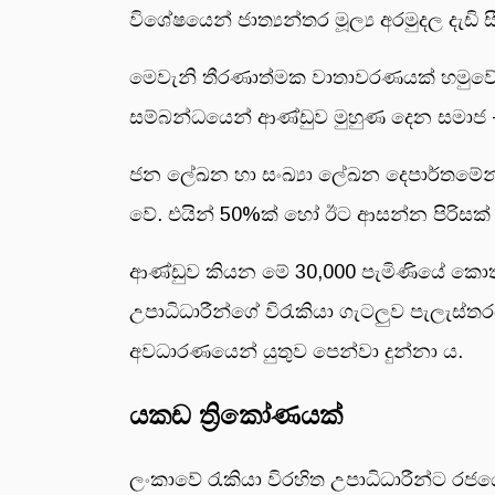
විශේෂයෙන් ජාත්‍යන්තර මූල්‍ය අරමුදල දැඩි
මෙවැනි තීරණාත්මක වාතාවරණයක් හමුවේ පවා
සම්බන්ධයෙන් ආණ්ඩුව මුහුණ දෙන සමාජ -
ජන ලේඛන හා සංඛ්‍යා ලේඛන දෙපාර්තමේන්
වේ. එයින් 50%ක් හෝ ඊට ආසන්න පිරිසක් 
ආණ්ඩුව කියන මේ 30,000 පැමිණියේ කොතැන
උපාධිධාරීන්ගේ විරැකියා ගැටලුව පැලැස්තර
අවධාරණයෙන් යුතුව පෙන්වා දුන්නා ය.
යකඩ ත්‍රිකෝණයක්
ලංකාවේ රැකියා විරහිත උපාධිධාරීන්ට රජයේ