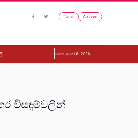
Tamil
Archive
ලි
සෙන, අගෝ 8, 2026
ර විසඳුම්වලින්