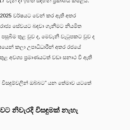
7 වැනි දා ඉහත සඳහන් ප්‍රකාශය කළේය.
 2025 වර්ෂයට වෙන් කර ඇති අතර
 රාජ්‍ය සේවයට බඳවා ගැනීමට නියමිත
සුබිම තුළ වුව ද, මෙවැනි වැටුපකට වුව ද
ෂයෙන් කලා උපාධිධාරීන් අතර රජයේ
 අවශ්‍ය ප්‍රමාණයටත් වඩා සනාථ වී ඇති
ර විසඳුම්වලින් ඔබ්බට” යන තේමාව යටතේ
වට නිවැරදි විසඳුමක් නැහැ