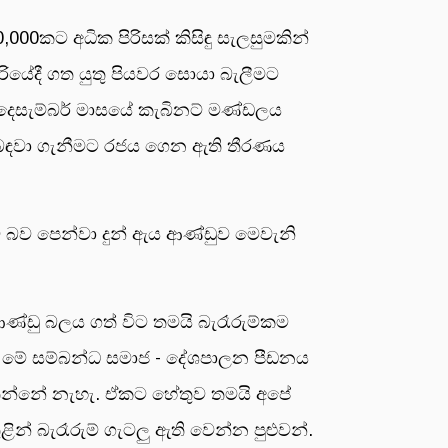
00කට අධික පිරිසක් කිසිඳු සැලසුමකින්
ියේදී ගත යුතු පියවර සොයා බැලීමට
ිය දෙසැම්බර් මාසයේ කැබිනට් මණ්ඩලය
යට බඳවා ගැනීමට රජය ගෙන ඇති තීරණය
රට බව පෙන්වා දුන් ඇය ආණ්ඩුව මෙවැනි
ආණ්ඩු බලය ගත් විට තමයි බැරෑරුම්කම
 මේ සම්බන්ධ සමාජ - දේශපාලන පීඩනය
ිතන්නේ නැහැ. ඒකට හේතුව තමයි අපේ
් බැරෑරුම් ගැටලු ඇති වෙන්න පුළුවන්.