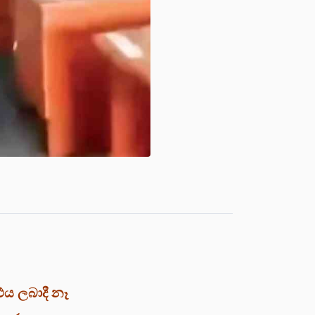
එය ලබාදී නෑ