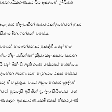
යාචනාධිකරණයට රිට් ආඥාවක් ඉදිරිපත්
අදාළ මේ නිලධාරීන් පොරොන්දුවන්නේ ග්‍රාම
සිකම් දිනාගන්නේ එසේය.
එහෙත් හම්බන්තොට ප්‍රාදේශීය ලේකම්
බන්ධ නිලධාරීන්ගේ ක්‍රියා කලාපයට සමාන
වල් බිහි වී ඇති රාජ්‍ය සේවයේ තත්ත්වය
 දමන්න අවශ්‍ය වන තැනටම රාජ්‍ය සේවය
ද කිව යුතුය. එයට අඩුම තරමේ මුදලින්
ගේ පුරවැසි අයිතීන් ඉල්ලා සිටීමටය. මේ
මුහුණ දෙන අසාධාරණයකදී එසේ නිකරුණේ