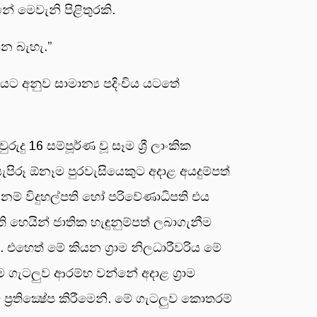
 මෙවැනි පිළිතුරකි.
න බැහැ.”
ට අනුව සාමාන්‍ය පදිංචිය යටතේ
ුදු 16 සම්පූර්ණ වූ සෑම ශ්‍රී ලාංකික
සැපිරූ ඕනෑම පුරවැසියෙකුට අදාළ අයදුම්පත්
ු නම් විදුහල්පති හෝ පරිවේණාධිපති එය
 හෙයින් ජාතික හැඳුනුම්පත් ලබාගැනීම
 ය. එහෙත් මේ කියන ග්‍රාම නිලධාරීවරිය මේ
 ගැටලුව ආරම්භ වන්නේ අදාළ ග්‍රාම
්‍රතික්‍ෂේප කිරීමෙනි. මේ ගැටලුව කොතරම්