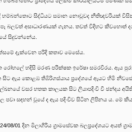
 හම්බන්තොට ප්‍රාදේශීය ලේකම් කාර්යාලයටම පමණක් සීම
 හම්බන්තොට සිද්ධියට සමාන නොවූවද නීතිඥවරියක් විසින
ණ පෑ බලවත් අසාධාරණයක් ගැනය. තවත් විදිහට කිවහොත් දර
ේ සිදුවන්නේය.
මේ දැක්වෙන පරිදි කතාව මෙසේය.
ක රෝහලේ හදිසි මරණ පරීක්ෂක ඉරේෂා සමරවීරය. ඇය පු
ිට ඇය කොළඹ තිඹිරිගස්යාය ප්‍රදේශයේ ඇයට හිමි නිවසේ 
ලේඛනයේ වසර හතක කාලයක සිට ලියාපදිංචි වී ඡන්දය අයි
න්වල පවා සඳහන් වූයේ ද ඇය පදිංචිව සිටින ලිපිනය ය. මේ
8/01 දින මිලාගිරිය ග්‍රාමසේවක බලප්‍රදේශයට අයත් ග්‍ර