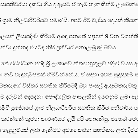
ාපතිවරයා දක්වා ගිය ද ඇයට ඒ හැම තැනකින්ම ලැබෙන්නේ
‍රාම නිලධාරීවරියට පමණයි. අපට ඊට වැඩිය දෙයක් කියන්
යන් ලියාපදිංචි කිරීමේ ආඥා පනතේ සඳහන් 9 වන වගන්තිය
ෙන්වා දුන්නද එයටද නිසි ප්‍රතිචාර නොලැබුණු බවය.
විධිවිධාන පරිදි ශ්‍රී ලංකාවේ නීත්‍යානුකූලව පදිංචි වයස අවුර
ම හා නව හැඳුනුම්පතක් හිමිවන්නේය. ඒ සඳහා ඉහත සුදුසුකම් 
ම්කරුගේ විස්තර සහතික කිරීමේදී ඔහු පාසල් අයදුම්කරුවක
 එම දරුවන් දෙදෙනා පෞද්ගලික පාසලකින් ඉගෙනුම ලබා ඇති
දිංචි ප්‍රදේශයේ ග්‍රාම නිලධාරීවරිය සහතික කිරීම අනිවාර්ය
ප කරන්නේ කුමන කාරණයට දැයි අපි නොදනිමු. එහෙත් මෙම
ැඳුනුම්පත් ලබා ගැනීමට අවශ්‍ය කරන සහතිකය ලබා දීමට ප