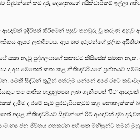
ට සිදුවන්නේ තම දරු දෙදෙනාගේ අයිතිවාසිකම් ඉල්ලා අභි
ආඥාවක් ඉදිරිපත් කිරීමෙන් පසුව තහවුරු වූ කරුණු අනුව 
හතිකය ඇයට ලබාදීමටය. ඇය තම දරුවන්ගේ මූලික අයිතිවා
යේ යකා නැටූ පුද්ගලයාගේ කතාවට කිසිසේත් සමාන නැත. 
ාකලාපය ද අප මෙතෙක් කතා කළ නීතිඥවරියගේ ප්‍රශ්නයට සම්
. මෙකී සිද්ධීන් තුළින් තේරුම් යන්නේ අපේ රටේ කඩාවැටී 
ුට තම ජාතික හැඳුනුම්පත ලබා ගැනීමටත් ‘රිට්’ ආඥාවක්
 එකක් දැමීම ද රටේ සෑම පුරවැසියකුටම කළ නොහැක්කක් බව
ෙත් අදාළ නීතිඥවරියට සිදුවන්නේ රිට් ආඥාවක් දමා දරුවන්
ාමාන්‍ය ජන ජීවිතය ගතකරන අහිංසක මිනිසුන්ට තමන් 