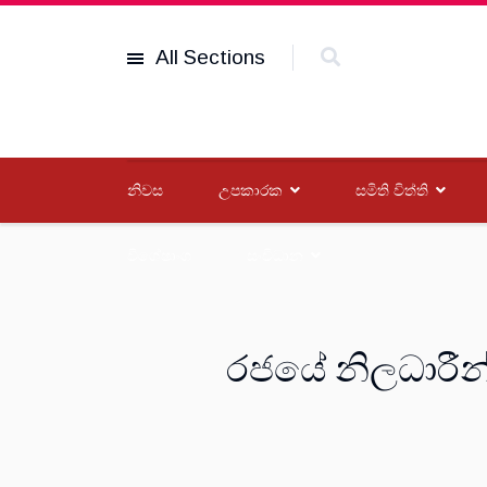
All Sections
නිවස
උපකාරක
සමිති විත්ති
විශේෂාංග
සංවිධාන
රජයේ නිලධාරීන