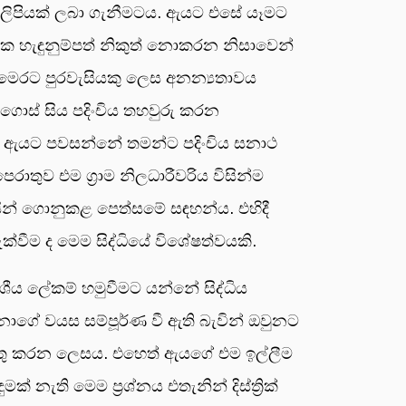
ට ලිපියක් ලබා ගැනීමටය. ඇයට එසේ යෑමට
ික හැඳුනුම්පත් නිකුත් නොකරන නිසාවෙන්
ත්, මෙරට පුරවැසියකු ලෙස අනන්‍යතාවය
 ගොස් සිය පදිංචිය තහවුරු කරන
ොට ඇයට පවසන්නේ තමන්ට පදිංචිය සනාථ
ුව එම ග්‍රාම නිලධාරීවරිය විසින්ම
ින් ගොනුකළ පෙත්සමේ සඳහන්ය. එහිදී
්වීම ද මෙම සිද්ධියේ විශේෂත්වයකි.
ේශීය ලේකම් හමුවීමට යන්නේ සිද්ධිය
ෙනාගේ වයස සම්පූර්ණ වී ඇති බැවින් ඔවුනට
ටයුතු කරන ලෙසය. එහෙත් ඇයගේ එම ඉල්ලීම
 නැති මෙම ප්‍රශ්නය එතැනින් දිස්ත්‍රික්