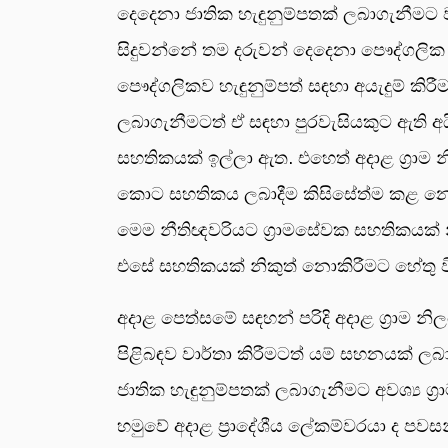
දෙදෙනා ජාතික හැඳුනුම්පතක් ලබාගැනීමට
සිදුවන්නේ තම දරුවන් දෙදෙනා පෞද්ගලික 
පෞද්ගලිකව හැඳුනුම්පත් සඳහා අයැදුම් කිර
ලබාගැනීමටත් ඒ සඳහා පුරවැසියකුට ඇති අයි
සහතිකයක් ඉල්ලා ඇත. එහෙත් අදාළ ග්‍රා
කොට සහතිකය ලබාදීම කිසිසේත්ම කළ නොහැක
මෙම නීතිඥවරියට ග්‍රාමසේවක සහතිකයක් 
එසේ සහතිකයක් නිකුත් නොකිරීමට හේතු විම
අදාළ පෙත්සමේ සඳහන් පරිදි අදාළ ග්‍රාම න
පිළිබඳව වාර්තා කිරීමටත් යම් සහනයක් ලබ
ජාතික හැඳුනුම්පතක් ලබාගැනීමට අවශ්‍ය 
හමුවේ අදාළ ප්‍රාදේශීය ලේකම්වරයා ද පවසන්