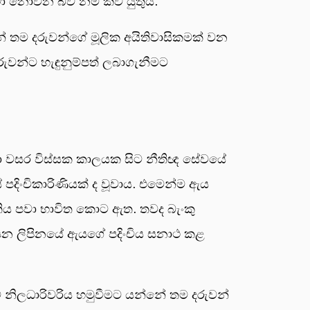
ා නොවන බව නම් කිව යුතුය.
් තම දරුවන්ගේ මූලික අයිතිවාසිකමක් වන
ුවන්ට හැඳුනුම්පත් ලබාගැනීමට
රා වසර විස්සක කාලයක සිට නීතිඥ සේවයේ
පදිංචිකාරිණියක් ද වූවාය. එමෙන්ම ඇය
තිය පවා භාවිත කොට ඇත. තවද බැංකු
 කියන ලිපිනයේ ඇයගේ පදිංචිය සනාථ කළ
ාම නිලධාරිවරිය හමුවීමට යන්නේ තම දරුවන්