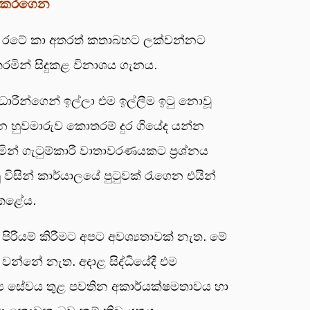
ැඩේ කරගෙන
ිබඳව රටේ කා අතරත් කතාබහට ලක්වන්නට
කරමින් සිදුකළ විනාශය ගැනය.
රීන්ගෙන් ඉල්ලා එම ඉල්ලීම ඉටු නොවූ
චන හුවමාරුව කොතරම් දුර ගියේද යන්න
් ගැටුම්කාරී වාතාවරණයකට ප්‍රශ්නය
ිසින් කාර්යාලයේ පුටුවක් රැගෙන එයින්
 කළේය.
 පිරියම් කිරීමට අපට අවශ්‍යතාවක් නැත. මේ
වන්නේ නැත. අදාළ සිද්ධියේදී එම
ාජ්‍ය සේවය තුළ පවතින අකාර්යක්ෂමතාවය හා