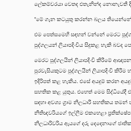
ලේකම්වරයා වෙතද එතැනින්ද නොනැවතී දිස
“මේ ගැන කටයුතු කරන්න බලය තියෙන්නේ ග්
එම පෙත්සමෙහි සඳහන් වන්නේ මෙරට පුද්ගල
පුද්ගලයන් ලියාපදිංචිය සිදුකළ හැකි බවද ප
මෙරට පුද්ගලයින් ලියාපදිංචි කිරීමේ ආඥාපනතේ 
පුරවැසියකුටම පුද්ගලයින් ලියාපදිංචි කිරී
ඉදිරිපත් කළ හැකිය. එසේ අයදුම් කරන අයදු
සහතික කළ යුතුය. එහෙත් මෙම සිද්ධියේදී
සඳහා අවශ්‍ය ග්‍රාම නිලධාරී සහතිකය තමන් ප
නීතිඥවරියගේ ඉල්ලීම එකහෙළා ප්‍රතික්ෂේ
නිලධාරිවරිය ඇයගේ දරු දෙදෙනාගේ ජාතික හ