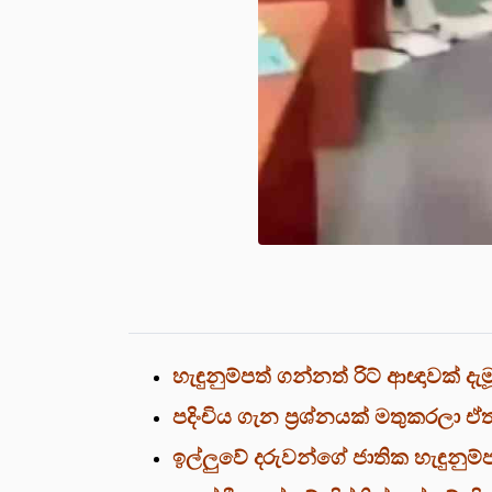
හැඳුනුම්පත් ගන්නත් රිට් ආඥාවක් දැ
පදිංචිය ගැන ප්‍රශ්නයක් මතුකරලා ඒ
ඉල්ලුවේ දරුවන්ගේ ජාතික හැඳුනුම්ප