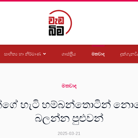
සාහිත්‍ය හා නිර්මාණ
ශාස්ත‍්‍රීය
මතවාද
දුක්ගැනවි
මතවාද
්ගේ හැටි හම්බන්තොටින් නො
බලන්න පුළුවන්
2025-03-21