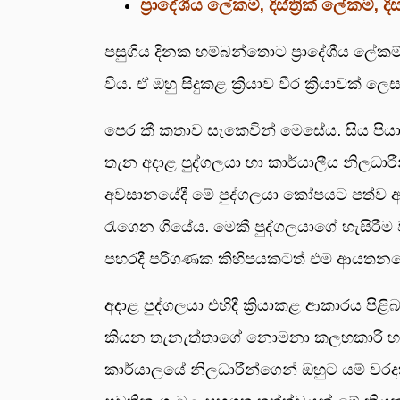
ප්‍රාදේශීය ලේකම්, දිස්ත්‍රික් ලේකම
පසුගිය දිනක හම්බන්තොට ප්‍රාදේශීය ලේ
විය. ඒ ඔහු සිදුකළ ක්‍රියාව වීර ක්‍රිය
පෙර කී කතාව සැකෙවින් මෙසේය. සිය පිය
තැන අදාළ පුද්ගලයා හා කාර්යාලීය නිලධා
අවසානයේදී මේ පුද්ගලයා කෝපයට පත්ව ආ
රැගෙන ගියේය. මෙකී පුද්ගලයාගේ හැසිරීම
පහරදී පරිගණක කිහිපයකටත් එම ආයතනයේ ව
අදාළ පුද්ගලයා එහිදී ක්‍රියාකළ ආකාරය පිළ
කියන තැනැත්තාගේ නොමනා කලහකාරී හැසිරී
කාර්යාලයේ නිලධාරීන්ගෙන් ඔහුට යම් වරදක