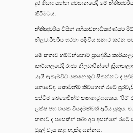
දුර ගියාද යන්න අවසානයේදී මේ නීතිඥවරිය
කිරීමටය.
නීතිඥවරිය විසින් අභියාචනාධිකරණයට රිට් 
නිලධාරීවරිය හරහා පදිංචිය සනාථ කරන ස
මේ කතාව හම්බන්තොට ප්‍රාදේශීය කාර්යාල
කාර්යාලයේදී රාජ්‍ය නිලධාරීන්ගේ ක්‍රිය
යැයි ඇතැම්විට කෙනෙකුට සිතන්නට ද පුළුවන
නොවේද. කොටින්ම කිවහොත් රටේ පුරවැසියක
පත්වීම බෙහෙවින්ම කනගාටුදායකය. ‘රිට්’
ලක්ෂ පහ හයක වියදමක්වත් දැරිය යුතුය. එහ
කතාව ද පසෙකින් තබා අප අසන්නේ රටේ ස
මුදල් වැය කළ හැකිද යන්නය.