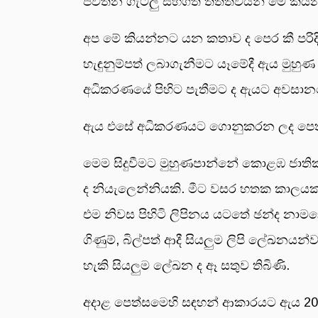
පවතින ගැටලු සහගත තත්ත්වයන් මේ කියන
අප මේ කියන්නට යන කතාව ද පෙර කී පරිදි
හැඳුනුම්පත් ලබාගැනීමට යෑමේදී ඇය මුහු
අධිකරණයේ පිහිට පැතීමට ද ඇයට අවසානය
ඇය එසේ අධිකරණයට ගොනුකරන ලද පෙත්ස
මෙම සිදුවීමට මුහුණපාන්නේ කොළඹ ජාති
ද නියැලෙන්නියකි. මීට වසර හතක කාලයක ස
එම නිවස පිහිටි ලිපිනය යටතේ ඡන්ද නාම
ගිණුම්, බිල්පත් ආදී සියලුම ලිපි ලේඛනය
හැකි සියලුම ලේඛන ද ඈ සතුව තිබිණි.
අදාළ පෙත්සමෙහි සඳහන් ආකාරයට ඇය 2024/0