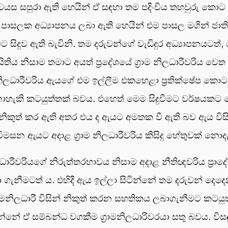
 වයස සපුරා ඇති හෙයින් ඒ සඳහා තම පදිංචිය තහවුරු කො
පාසලක අධ්‍යාපනය ලබා ඇති හෙයින් එම පාසල මගින් ජාත
ීමට සිදුව ඇති බැවිනි. තම දරුවන්ගේ වැඩිදුර අධ්‍යාපනයට
තිය නිසාම තමාට අයත් ප්‍රදේශයේ ග්‍රාම නිලධාරීවරිය වෙත
ම නිලධාරීවරිය ඇයගේ එම ඉල්ලීම එකහෙළා ප්‍රතික්ෂේප ක
ි කටයුත්තක් බවය. එහෙත් මෙම සිදුවීමට වර්ෂයකට පෙරාත
නිකුත් කර ඇති අතර එය ද ඇයට අමතක වී ඇති බව ඇය විස
සන ඇයට අදාළ ග්‍රාම නිලධාරීවරිය කිසිදු හේතුවක් නොදැක
ිලධාරීවරියගේ නිරුත්තරභාවය නිසාම අදාළ නීතිඥවරිය ප්‍රාද
ා ගැනීමටත් ය. එහිදී ඇය ඉල්ලා සිටින්නේ තම දරුවන් දෙද
ග්‍රාමනිලධාරී විසින් නිකුත් කරන සහතිකය ලබාගැනීමට ක
නේ ඒ සම්බන්ධ වගකීම ග්‍රාමනිලධාරිවරයා සතු බවය. විසඳුමක්