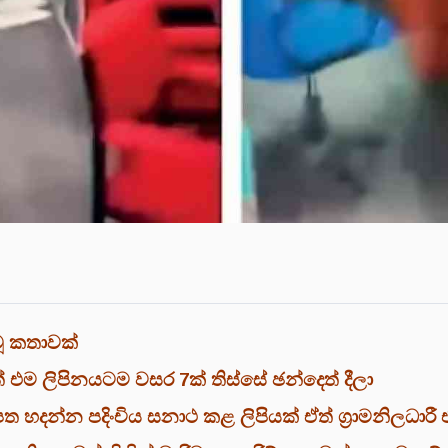
මූ කතාවක්
ත් එම ලිපිනයටම වසර 7ක් තිස්සේ ඡන්දෙත් දීලා
ත හදන්න පදිංචිය සනාථ කළ ලිපියක් ඒත් ග්‍රාමනිලධාරී 