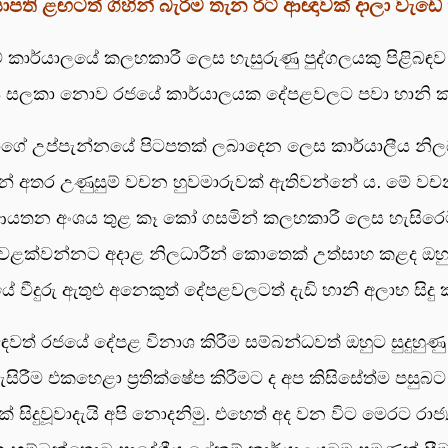
්, දිසාපති ළඟටත් ගිහින් බැරිම තැන රිට් ආඥාවක් දාලා ව
කම් කාර්යාලයේ කලහකාරී ලෙස හැසුරුණු පුද්ගලයකු පිළ
ාවක් ලෙස සලකා නොව රජයේ කාර්යාලයක දේපළවලට පවා හානි 
ාගේ උප්පැන්නයේ පිටපතක් ලබාදෙන ලෙස කාර්යාලීය නිලධා
රීන් අතර උණුසුම් වචන හුවමාරුවක් ඇතිවන්නේ ය. මේ ව
යතන අංශය තුළ කෑ කෝ ගසමින් කලහකාරී ලෙස හැසිරෙමින
 වළක්වන්නට අදාළ නිලධාරීන් කොතෙක් උත්සාහ කළද ඔහු ව
ීදුරු ඇතුළු අනෙකුත් දේපළවලටත් දැඩි හානි අලාභ සිදු
ිබඳවත් රජයේ දේපළ විනාශ කිරීම සම්බන්ධවත් ඔහුට සුදුහුණු
ම එකහෙළා ප්‍රතික්ෂේප කිරීමට ද අප කිසිසේත්ම පසුබට 
් සිදුවූවාදැයි අපි නොදනිමු. එහෙත් අද වන විට මෙරට ර