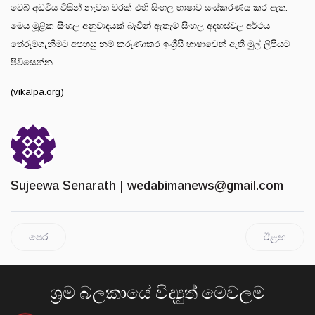
වෙබ් අඩවිය විසින් නැවත වරක් එහි සිංහල භාෂාව සංස්කරණය කර ඇත.
මෙය මූළික සිංහල අනුවාදයක් බැවින් ඇතැම් සිංහල අදහස්වල අර්ථය
තේරුම්ගැනීමට අපහසු නම් කරුණාකර ඉංග්‍රීසි භාෂාවෙන් ඇති මුල් ලිපියට
පිවිසෙන්න.
(vikalpa.org)
Sujeewa Senarath |
wedabimanews@gmail.com
පෙර
ඊළඟ
ශ්‍රම බලකායේ විද්‍යුත් මෙවලම