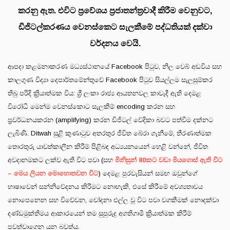
කරනු ඇත. එවිට ප්‍රවේශය ප්‍රජාතන්ත්‍රවාදී කිරීම වෙනුවට,
ඩිජිටල්කරණය වෙනස්කෙට සැලකීමේ පද්ධතියක් දක්වා
වර්දනය වෙයි.
ආපදා කළමනාකරණ මධ්‍යස්ථානයේ Facebook පිටුව, නිල වෙබ් අඩවිය සහ
කාලගුණ විද්‍යා දෙපාර්තමේන්තුවේ Facebook පිටුව සියල්ලම සැලසුම්කර
තිබු පරිදි ක්‍රියාත්මක විය: ශ්‍රී ලංකා රාජ්‍ය ආයතනවල කාවැදී ඇති දෙමළ
විරෝධී මෙන්ම වෙනස්කොට සැලකීම් encoding කරන සහ
ප්‍රවර්ධනයකරන (amplifying) කරන ඩිජිටල් වේදිකා බවට පත්වීම දක්නට
ලැබිණි. Ditwah සුළි කුණාටුව අතරතුර ජීවිත බේරා ගැනීමේ, තීරණාත්මක
තොරතුරු යාවත්කාලීන කිරීම් පිළිබඳ අධ්‍යයනයෙන් හෙළි වන්නේ, ජීවිත
අවදානමකට ලක්ව ඇති විට පවා (සහ
මිනිසුන් 80කට වඩා මියගොස් ඇති විට
– මෙය ලියන මොහොතවන විට
) දෙමළ පුරවැසියන් සමඟ ඔවුන්ගේ
භාෂාවෙන් සන්නිවේදනය කිරීමට නොහැකි, එසේ කිරීමේ අවශ්‍යතාවය
නොපෙනෙන සහ විවේචන, චෝදනා එල්ල වූ විට පවා වගකීමක් නොදක්වා
දණ්ඩමුක්තිමය ආකාරයෙන් තම සුපුරුදු අගතිගාමී ක්‍රියාත්මක කිරීම්
පවත්වාගෙන යන බවත්ය.