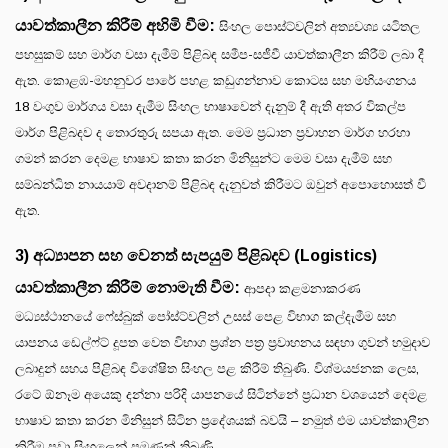
යාවත්කාලීන කිරීම් අහිමි වීම:
සිංහල පොස්ට්වලින් අත්‍යවශ්‍ය යටිතල
පහසුකම් සහ මාර්ග වසා දැමීම් පිළිබඳ සමීප-සජීවී යාවත්කාලීන කිරීම් ලබා දී
ඇත. කොළඹ-මහනුවර පාරේ පහළ කඩුගන්නාව කොටස සහ මහියංගනය
18 වංගුව මාර්ගය වසා දැමීම සිංහල භාෂාවෙන් දැනුම් දී ඇති අතර විකල්ප
මාර්ග පිළිබදව ද තොරතුරු සපයා ඇත. මෙම ප්‍රධාන ප්‍රවාහන මාර්ග හරහා
ගමන් කරන දෙමළ භාෂාව කතා කරන මිනිසුන්ට මෙම වසා දැමීම් සහ
සම්බන්ධිත නායයාම් අවදානම් පිළිබඳ දැනුවත් කිරීමට ඔවුන් අපොහොසත් වී
ඇත.
3) අධ්‍යාපන සහ වෙනත් සැපයුම් පිළිබදව (Logistics)
යාවත්කාලීන කිරීම් නොමැති වීම:
ආපදා කළමනාකරණ
මධ්‍යස්ථානයේ ෆේස්බුක් පෝස්ට්වලින් උසස් පෙළ විභාග කල්දැමීම සහ
යාපනය ඩෙල්ෆ්ට් දූපත වෙත විභාග ප්‍රශ්න පත්‍ර ප්‍රවාහනය සඳහා ගුවන් හමුදාව
ලබාදුන් සහය පිළිබඳ විශේෂිත සිංහල පළ කිරීම් තිබුණි. විශ්මයජනක ලෙස,
රටේ ඕනෑම අයෙකු දන්නා පරිදි යාපනයේ සිටින්නේ ප්‍රධාන වශයෙන් දෙමළ
භාෂාව කතා කරන මිනිසුන් සිටින ප්‍රදේශයක් බවයි – නමුත් එම යාවත්කාලීන
කිරීම පවා සිංහලෙන් පමණක් තිබුණි.