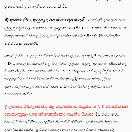
ප්‍රමාදව හෝ දැන ගැනීමට නොහැකි විය.
4) අසමතුලිත, අනුකූල නොවන අනාවැකි:
අනාවැකි (සාමාන්‍ය සහ
මුහුදු ප්‍රදේශවල) සාමාන්‍යයෙන් උදෑසන 5:30 සිට 6:15 ත් අතර නිරන්තරයෙන්
සිංහළ භාෂාවෙන් පළ වුව ද, දෙමළ භාෂිත යාවත්කාලීන කිරීම් අසමතුලිත
තත්ත්වයක පැවතුණි.
නොවැම්බර් 27 උදෑසන, විස්තරාත්මක කාලගුණ අනාවැකි උදෑසන 6:12 සහ
6:13 ට සිංහළ භාෂාවෙන් පළ විය. එදින උදෑසන දෙමළ අනාවැකි කිසිවක් පළ
වී නොතිබුණි. ඉතා වේගයෙන් වර්ධනය වූ කාලගුණය පිළිබද සිදුවීම් හා දැඩි
කාලගුණය වෙනස්වීම් සමග ජීවිතයට අනතුරුදායක තොරතුරු මුහුදු
ප්‍රදේශවල දෙමළ භාෂාවෙන් කතා කරන ධීවරයින්ට ලබාදීමට ඔවුන්
අපොහොසත් විය.
ශ්‍රී ලංකාවේ ඩිජිටල්කරණය තුළ වෙනස්කොට සැළකීම: e-NIC ව්‍යාපෘතිය සහ
ව්‍යවස්ථානුකූල වශයෙන් වෙනස්කොට සැළකීම් පිළිබඳව
මීට පෙර, මෙම
වසරේ දී ම මා විසින් පුද්ගලයින් ලියාපදිංචි කිරීමේ දෙපාර්තමේන්තුව සහ
නුගේගොඩ ජාතික ප්‍රවාහන වෛද්‍ය ආයතනය යන රජයේ ආයතනවල