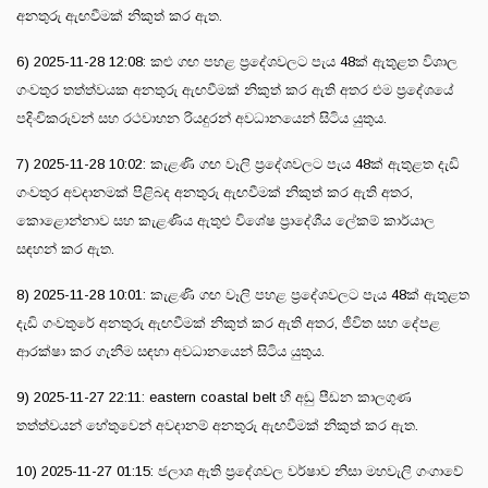
අනතුරු ඇඟවීමක් නිකුත් කර ඇත.
6) 2025-11-28 12:08: කළු ගඟ පහළ ප්‍රදේශවලට පැය 48ක් ඇතුළත විශාල
ගංවතුර තත්ත්වයක අනතුරු ඇඟවීමක් නිකුත් කර ඇති අතර එම ප්‍රදේශයේ
පදිංචිකරුවන් සහ රථවාහන රියදුරන් අවධානයෙන් සිටිය යුතුය.
7) 2025-11-28 10:02: කැළණි ගඟ වෑලි ප්‍රදේශවලට පැය 48ක් ඇතුළත දැඩි
ගංවතුර අවදානමක් පිළිබද අනතුරු ඇඟවීමක් නිකුත් කර ඇති අතර,
කොළොන්නාව සහ කැළණිය ඇතුළු විශේෂ ප්‍රාදේශීය ලේකම් කාර්යාල
සඳහන් කර ඇත.
8) 2025-11-28 10:01: කැළණි ගඟ වෑලි පහළ ප්‍රදේශවලට පැය 48ක් ඇතුළත
දැඩි ගංවතුරේ අනතුරු ඇඟවීමක් නිකුත් කර ඇති අතර, ජීවිත සහ දේපළ
ආරක්ෂා කර ගැනීම සඳහා අවධානයෙන් සිටිය යුතුය.
9) 2025-11-27 22:11: eastern coastal belt හී අඩු පීඩන කාලගුණ
තත්ත්වයන් හේතුවෙන් අවදානම් අනතුරු ඇඟවීමක් නිකුත් කර ඇත.
10) 2025-11-27 01:15: ජලාශ ඇති ප්‍රදේශවල වර්ෂාව නිසා මහවැලි ගංගාවේ