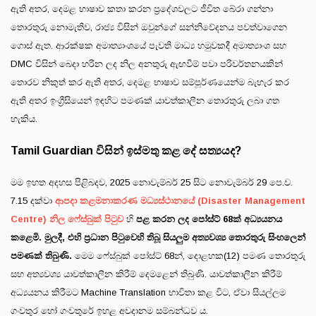
ඇති අතර, දෙමළ භාෂාව කතා කරන ප්‍රදේශවලට ජීවිත බේරා ගන්නා
තොරතුරු නොමැතිව, රාජ්‍ය විසින් ඔවුන්ගේ සන්නිවේදනය පවත්වාගෙන
ගොස් ඇත. ආරක්ෂක අමාත්‍යාංශයේ පැවති මාධ්‍ය හමුවකදී අමාත්‍යාංශ සහ
DMC විසින් බෙදා හරින ලද නිල අනතුරු ඇඟවීම් පවා පරිවර්තනයකින්
තොරව නිකුත් කර ඇති අතර, දෙමළ භාෂාව සම්පූර්ණයෙන්ම බැහැර කර
ඇති අතර ඉංග්‍රීසියෙන් ඉඳහිට පමණක් යාවත්කාලීන තොරතුරු ලබා ගත
හැකිය.
Tamil Guardian විසින් ඉස්මතු කළ දේ සත්‍යයද?
මම ඉහත අදහස පිළිබදව, 2025 නොවැම්බර් 25 සිට නොවැම්බර් 29 පෙ.ව.
7.15 දක්වා
ආපදා කළමනාකරණ මධ්‍යස්ථානයේ (Disaster Management
Centre) නිල ෆේස්බුක් පිටුව
හි
පළ කරන ලද පෝස්ට් 68ක් අධ්‍යයනය
කළෙමි. මුලදී, එහි ප්‍රධාන පිටුවෙහි තිබූ සියලුම අත්‍යවශ්‍ය තොරතුරු සිංහලෙන්
පමණක් තිබුණි.
මෙම ෆේස්බුක් පෝස්ට් 68න්, දොළහක(12) පමණ තොරතුරු
සහ අත්‍යවශ්‍ය යාවත්කාලීන කිරීම් දෙමළෙන් තිබුණි. යාවත්කාලීන කිරීම්
අධ්‍යයනය කිරීමට Machine Translation භාවිතා කළ විට, ඒවා සියල්ලම
ගංවතුර හෝ ගංවතුරේ ඉහළ අවදානම සම්බන්ධව ය.