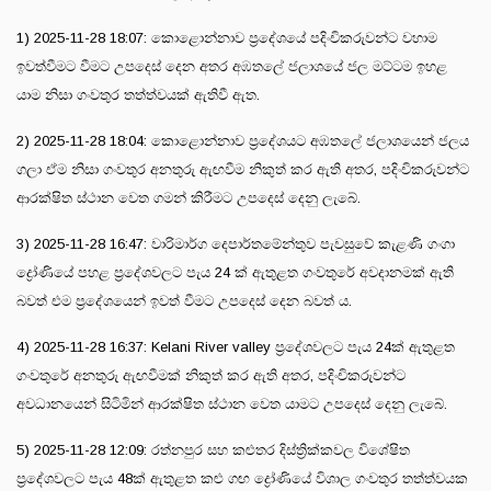
1) 2025-11-28 18:07: කොළොන්නාව ප්‍රදේශයේ පදිංචිකරුවන්ට වහාම
ඉවත්වීමට වීමට උපදෙස් දෙන අතර අඹතලේ ජලාශයේ ජල මට්ටම ඉහළ
යාම නිසා ගංවතුර තත්ත්වයක් ඇතිවී ඇත.
2) 2025-11-28 18:04: කොළොන්නාව ප්‍රදේශයට අඹතලේ ජලාශයෙන් ජලය
ගලා ඒම නිසා ගංවතුර අනතුරු ඇඟවීම නිකුත් කර ඇති අතර, පදිංචිකරුවන්ට
ආරක්ෂිත ස්ථාන වෙත ගමන් කිරීමට උපදෙස් දෙනු ලැබේ.
3) 2025-11-28 16:47: වාරිමාර්ග දෙපාර්තමේන්තුව පැවසුවේ කැළණි ගංගා
ද්‍රෝණියේ පහළ ප්‍රදේශවලට පැය 24 ක් ඇතුළත ගංවතුරේ අවදානමක් ඇති
බවත් එම ප්‍රදේශයෙන් ඉවත් වීමට උපදෙස් දෙන බවත් ය.
4) 2025-11-28 16:37: Kelani River valley ප්‍රදේශවලට පැය 24ක් ඇතුළත
ගංවතුරේ අනතුරු ඇඟවීමක් නිකුත් කර ඇති අතර, පදිංචිකරුවන්ට
අවධානයෙන් සිටිමින් ආරක්ෂිත ස්ථාන වෙත යාමට උපදෙස් දෙනු ලැබේ.
5) 2025-11-28 12:09: රත්නපුර සහ කළුතර දිස්ත්‍රික්කවල විශේෂිත
ප්‍රදේශවලට පැය 48ක් ඇතුළත කළු ගඟ ද්‍රෝණියේ විශාල ගංවතුර තත්ත්වයක