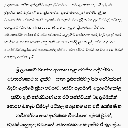
උදාහරණ සහිත අත්දැකීම ගැන ලිව්වේය. – එම ආයතන තුළ සියල්ලම
මුද්‍රණය කර තිබුණේ සහ ක්‍රියාත්මක වූයේ සිංහලෙන් පමණි. මූලික
වශයෙන්ම, වෙනස්කොට සැලකීමේ පදනම් මත ඉදිකරන ලද ඩිජිටල් යටිතල
පහසුකම් (Digital Infrastructure) තම සැලසුම, ක්‍රියාත්මක වීම සහ
මෙහෙයවීම හරහා එම වෙනස්කොට සැලකීම් කේතගත කර, වැඩිදියුණු කර
හා දිගටම පවත්වාගෙන යනු ඇති බවට මා එහිදී ලියන ලදි. එවිට ආචාර්ය
හාන්ස් විජයසූරිය ගේ පොරොන්දු හිස් හා සමහරවිට, වංචනික විය හැකි බවත්
අනතුරු අගවන ලදි.
ශ්‍රී ලංකාවේ මහජන ආයතන තුළ පවතින පද්ධතිමය
වෙනස්කොට සැළකීම – භාෂා ප්‍රතිපත්තිවල සිට සේවකයින්
බඳවා ගැනීමේ ක්‍රියා පටිපාටි, සේවා සැපයීමේ ප්‍රොටෝකෝල
දක්වා ඇති තත්ත්වයන් සහ එම තත්ත්වයන් බිඳ දැමීමකින්
තොරව ඕනෑම ඩිජිටල් යටිතල පහසුකම් සහ එහි තාක්ෂණික
නවීනත්වය හෝ ආරක්ෂක විශේෂාංග කුමක් වුවත්,
ව්‍යවස්ථානුකූල වශයෙන් වෙනස්කොට සැලකීම් ඒ තුළ ක්‍රියා