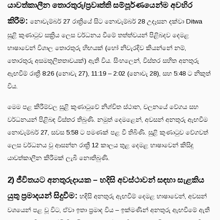
යාවත්කාලීන තොරතුරු/ප්‍රවෘත්ති සම්පූර්ණයෙන්ම අවහිර
කිරීම:
නොවැම්බර් 27 රාත්‍රියේ සිට නොවැම්බර් 28 උදෑසන දක්වා Ditwa
සුළි කුණාටුව සක්‍රිය ලෙස වර්ධනය වීමේ තත්ත්වයන් පිළිබදව දෙමළ
භාෂාවෙන් විශාල තොරතුරු හිඟයක් (හෝ නිවැරදිව කියන්නේ නම්,
තොරතුරු අසමතුලිතතාවයක්) ඇති විය. සිංහලෙන්, විස්තර සහිත අනතුරු
ඇඟවීම් රාත්‍රී 8:26 (නොවැ 27), 11:19 – 2:02 (නොවැ 28), සහ 5:48 ට නිකුත්
විය.
මෙම පළ කිරීම්වල සුළි කුණාටුවේ නිශ්චිත ස්ථාන, චලනයේ වේගය සහ
වර්ධනයන් පිළිබඳ විස්තර තිබුණි. නමුත් දෙමළෙන්, අවසන් අනතුරු ඇඟවීම
නොවැම්බර් 27, සවස 5:58 ට පමණක් පළ වී තිබිණි. සුළි කුණාටුව වේගවත්
ලෙස වර්ධනය වු ආසන්න රාත්‍රී 12 කාලය තුළ දෙමළ භාෂාවෙන් කිසිදු
යාවත්කාලීන කිරීමක් ලැබී නොතිබුණි.
2) ජීවිතයට අනතුරුදායක – හදිසි අවස්ථාවන් සඳහා සැළකිය
යුතු ප්‍රමාදයන් සිදුවීම:
හදිසි අනතුරු ඇඟවීම් දෙමළ භාෂාවෙන්, අවසන්
වශයෙන් පළ වූ විට, ඒවා ඉතා ප්‍රමාද විය – ඉක්මණින් අනතුරු ඇඟවීමේ ඇති