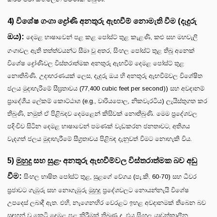
4) විශේෂ ගංගා ද්‍රෝණි අනතුරු ඇඟවීම් නොමැති වීම (දැදුරු
ඔය):
දෙමළ භාෂාවෙන් පළ කළ පෝස්ට් තුළ කැළණි, කළු සහ මහවැලි
ගංගාවල ඇති තත්ත්වයන්ට සීමා වූ අතර, සිංහල පෝස්ට් තුළ තිබූ අනෙක්
විශේෂ ද්‍රෝණිවල විස්තරාත්මක අනතුරු ඇඟවීම් දෙමළ පෝස්ට් තුළ
නොතිබිණි. උදාහරණයක් ලෙස, දැදුරු ඔය හි අනතුරු ඇඟවීම්වල විශේෂිත
ජලය මුදාහැරීමේ සීඝ්‍රතාවය (77,400 cubic feet per second)) සහ අවදානම්
ප්‍රාදේශීය ලේකම් කොට්ඨාශ (e.g., වාරියපොල, නිකවැරටිය) ලැයිස්තුගත කර
තිබුණි, නමුත් ඒ පිළිබදව දෙමළෙන් කිසිවක් නොතිබුණි. මෙම ප්‍රදේශවල
පදිංචිව සිටින දෙමළ භාෂාවෙන් පමණක් වැඩකරන ජනතාවට, අතිශය
වැදගත් ජලය මුදාහැරීමේ සීග්‍රතාවය පිළිබඳ දැනුවත් වීමට නොහැකි විය.
5) මුහුදු සහ සුළං අනතුරු ඇඟවීම්වල විස්තරාත්මක බව අඩු
වීම:
සිංහල භාෂිත පෝස්ට් තුළ, සුළගේ වේගය (පැ.කි. 60-70) සහ ධීවර
ප්‍රජාවට ගැඹුරු සහ නොගැඹුරු මුහුදු ප්‍රදේශවලට නොයන්නැයි විශේෂ
උපදෙස් ලබාදී ඇත. එහි, නැගෙනහිර වෙරළට ඉහළ අවදානමක් තිබෙන බව
සඳහන් වූ කෙටි දෙමළ පළ කිරීමක් තිබුණ ද, එය සිංහල යාවත්කාලීන