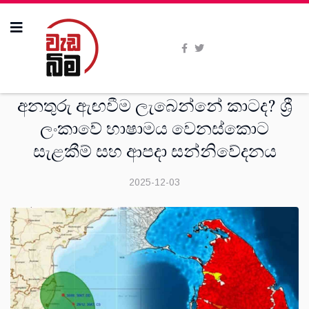
මතවාද
අනතුරු ඇඟවීම ලැබෙන්නේ කාටද? ශ්‍රී
ලංකාවේ භාෂාමය වෙනස්කොට
සැළකීම් සහ ආපදා සන්නිවේදනය
2025-12-03