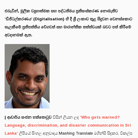
එබැවින්, මූලික ව්‍යුහාත්මක සහ පද්ධතිමය ප්‍රතිසංස්කරණ නොමැතිව
‘ඩිජිටල්කරණය’ (Digitalisation) හි දී ශ්‍රී ලංකාව තුළ සිදුවන වෙනස්කොට
සැලකීමේ ප්‍රතිපත්තිය වේගවත් සහ මාරාන්තික තත්ත්වයක් බවට පත් කිරීමේ
අවදානමක් ඇත.
| ආචාර්ය සංජන හත්තොටුව
විසින් ලියන ලද
‘Who gets warned?
Language, discrimination, and disaster communication in Sri
Lanka’
ලිපියේ සිංහල අනුවාදය Mashing Translate මගින්සි සිදුකර, විකල්ප