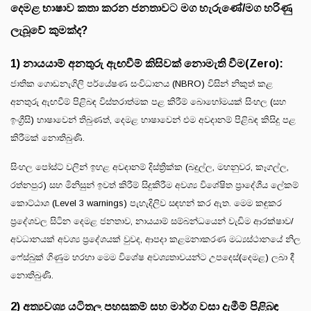
දෙමළ භාෂාව කතා කරන ජනතාවට මග හැරුණේ/මග හරිණු
ලැබූවේ කුමක්ද?
1) නායයාම් අනතුරු ඇඟවීම් කිසිවක් නොමැති වීම(Zero):
ජාතික ගොඩනැගිලි පර්යේෂණ සංවිධානය (NBRO) විසින් නිකුත් කළ
අනතුරු ඇඟවීම් පිළිබඳ විස්තරාත්මක පළ කිරීම් බොහෝමයක් සිංහල (සහ
ඉංග්‍රීසි) භාෂාවෙන් තිබුණත්, දෙමළ භාෂාවෙන් එම අවදානම් පිළිබඳ කිසිදු පළ
කිරීමක් නොතිබුණි.
සිංහල පෝස්ට් වලින් ඉහළ අවදානම් දිස්ත්‍රික්ක (බදුල්ල, මහනුවර, කෑගල්ල,
රත්නපුර) සහ මිනිසුන් ඉවත් කිරීම් සිදුකිරීම අවශ්‍ය විශේෂිත ප්‍රාදේශීය ලේකම්
කොට්ඨාශ (Level 3 warnings) පැහැදිලිව සඳහන් කර ඇත. මෙම කඳුකර
ප්‍රදේශවල සිටින දෙමළ ජනතාව, නායයාම් සම්බන්ධයෙන් වැඩිම ආරක්ෂාව/
අවධානයක් අවශ්‍ය ප්‍රදේශයක් වුවද, ආපදා කළමනාකරණ මධ්‍යස්ථානයේ නිල
ෆේස්බුක් ගිණුම හරහා මෙම විශේෂ අවශ්‍යතාවයන්ට උපදෙස්(දෙමළ) ලබා දී
නොතිබුණි.
2) අත්‍යවශ්‍ය යටිතල පහසුකම් සහ මාර්ග වසා දැමීම් පිළිබඳ