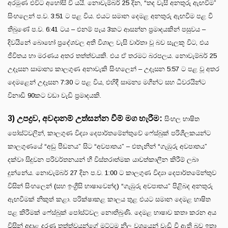
අරමුණ එවිට අහෝසි වී යයි. නොවැම්බර් 25 දින, “තද වැසි අනතුරු ඇඟවීම”
සිංහලෙන් ප.ව. 3:51 ට පළ විය. එයට සමාන දෙමළ අනතුරු ඇඟවීම පළ වී
තිබුණේ ප.ව. 6:41 ටය – එනම් පැය 3කට ආසන්න ප්‍රමාදයකින් පසුවය –
දිවයිනේ බොහෝ ප්‍රදේශවල අති විශාල වැසි වාර්තා වූ බව සැලකූ විට, එය
ජීවිතය හා මරණය අතර තත්ත්වයකි. එය ඒ තරමට බරපලය. නොවැම්බර් 25
උදෑසන සාමාන්‍ය කාලගුණ අනාවැකි සිංහලෙන් – උදෑසන 5:57 ට පළ වූ අතර
දෙමළෙන් උදෑසන 7:30 ට පළ විය, එහිදී සාමන්‍ය මගීන්ට සහ ධීවරයින්ට
විනාඩි 90කට වඩා වැඩි ප්‍රමාදයකි.
3) උපද්‍රව, අවදානම් උත්සන්න වීම් මග හැරීම:
සිංහල භාෂිත
පෝස්ට්වලින්, කාලගුණ විද්‍යා දෙපාර්තමේන්තුවේ ෆේස්බුක් පරිශීලකයන්ට
කාලගුණයේ “අඩු පීඩනය” සිට “අවපාතය” – එතැනින් “ගැඹුරු අවපාතය”
දක්වා සිදුවන පරිවර්තනයන් හී විස්තරාත්මක යාවත්කාලීන කිරීම් ලබා
දුන්නේය. නොවැම්බර් 27 දින ප.ව. 1:00 ට කාලගුණ විද්‍යා දෙපාර්තමේන්තුව
විසින් සිංහලෙන් (සහ ඉංග්‍රීසි භාෂාවෙන්ද) “ගැඹුරු අවපාතය” පිළිබද අනතුරු
ඇඟවීමක් නිකුත් කළා. පරික්ෂාකළ කාලය තුළ එයට සමාන දෙමළ භාෂිත
පළ කිරීමක් ෆේස්බුක් පෝස්ට්වල නොතිබුණි. දෙමළ භාෂාව කතා කරන අය
විසින් අදාළ දරණු තත්ත්වයන්ගේ මට්ටම නිල වශයෙන් වැඩි වී ඇති බව ඉතා