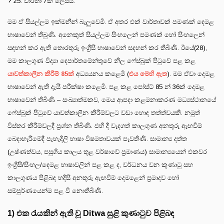
? 25: වාර්තා 7ක් ලෙසය.
මම ඒ සියල්ලම ඉක්මනින් බැලුවෙමි. ඒ අතර එක් වාර්තාවක් පමණක් දෙමළ
භාෂාවෙන් තිබුණි. අනෙකුත් සියල්ලම සිංහලෙන් පමණක් හෝ සිංහලෙන්
සඳහන් කර ඇති තොරතුරු ඉංග්‍රීසි භාෂාවෙන් සදහන් කර තිබිණි. ඊයේ(28),
මම කාලගුණ විද්‍යා දෙපාර්තමේන්තුවේ නිල ෆේස්බුක් පිටුවේ පළ කළ
යාවත්කාලීන කිරීම් 85ක්
අධ්‍යයනය කළෙමි (
එය මෙහි ඇත
). මම ඒවා දෙමළ
භාෂාවෙන් ඇති දැයි පරීක්ෂා කළෙමි. පළ කළ පෝස්ට් 85 න් 36ක් දෙමළ
භාෂාවෙන් තිබිණි – සංඛ්‍යාත්මකව, මෙය ආපදා කළමනාකරණ මධ්‍යස්ථානයේ
ෆේස්බුක් පිටුවේ යාවත්කාලීන කිරීම්වලට වඩා හොඳ තත්ත්වයකි. නමුත්
විස්තර කිරීම්වලදී ප්‍රශ්න තිබිණි. එහි දී වැදගත් කාලගුණ අනතුරු ඇඟවීම්
බෙදාහැරීමේදී පැහැදිලි භාෂා විෂමතාවයක් පැවතිණි. සාමාන්‍ය දත්ත
(උෂ්ණත්වය, පසුගිය කාලය තුළ වර්ෂාවේ ප්‍රමාණය) සාමාන්‍යයෙන් එකවර
ඉංග්‍රීසි/සිංහල/දෙමළ භාෂාවලින් පළ කළ ද, වර්ධනය වන කුණාටු සහ
කාලගුණය පිළිබඳ හදිසි අනතුරු ඇඟවීම් දෙමළෙන් ප්‍රමාදව හෝ
සම්පූර්ණයෙන්ම පළ වී නොතිබිණි.
1) එක රැයකින් ඇති වූ Ditwa සුළි කුණාටුව පිළිබඳ