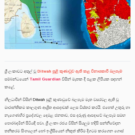
ශ්‍රී ලංකාවට අතුල් වූ
Ditwah සුළි කුණාටුව ඇති කළ විනාශකාරී බලපෑම
සම්බන්ධයෙන්
Tamil Guardian
විසින් මෑතක දී පළක ලිපියක සඳහන්
කළේ,
නිලධාරීන් විසින් Ditwah සුළි කුණාටුවේ බලපෑම මෑත වසරවල ඇති වූ
මාරාන්තිකම කාලගුණ ආශ්‍රිත ආපදාවක් ලෙස විස්තර කරයි. එහෙත් උතුරු හා
නැගෙණහිර ප්‍රදේශවල දෙමළ ජනතාව, එස දරුණු ආපදාවේ බලපෑම සමඟ
පොරබදමින් සිටියදී පවා, ශ්‍රී ලංකා රජය විසින් සියලුම හදිසි සන්නිවේදන
තනිකරම සිංහලෙන් හෝ ඉංග්‍රීසියෙන් නිකුත් කිරීම දිගටම කරගෙන ගොස්