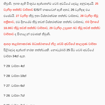
තිබුණි. ඉහත ඇති පිංතූරය ඇත්තෙන්ම වෙබ් අඩවියේ දෙමළ අනුවාදයයි.
25
වැනිදා තත්ත්ව වාර්තාව
E/S/T භාෂාවෙන් ඇති අතර, 26 වැනිදාද එය
එසේමයි.
27 වැනිදා
තිබූ ඉතා විස්තරාත්මක තත්ත්ව වාර්තාව,
28 වැනිදා තිබූ
පත්‍රිකාව,
එම දිනයේම තිබූ තවත් විස්තරාත්මක තත්ත්ව වාර්තාව,
එම දිනයේ
18.00ට තිබූ තවත් තත්ත්ව වාර්තාව
,
29 වැනිදා උදෑසන 6ට තිබූ තවත් තත්ත්ව
වාර්තාව
ද සිංහලෙන් පමණක් තිබුණි.
ආපදා කළමනාකරණ මධ්‍යස්ථානයේ නිල වෙබ් අඩවියේ කාලගුණ වාර්තා
පිළිබදවද ඇත්තේ නරක තත්ත්වයකි. නොවැම්බර් 25 සිට වෙබ් අඩවියේ
වාර්තා 34ක් ඇත.
? 29: වාර්තා 4ක්
? 28: වාර්තා 10ක්
? 27: වාර්තා 6ක්
? 26: වාර්තා 7ක්