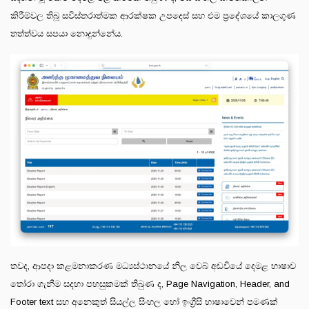
කිරීම්වල තිබූ සවිස්තරාත්මක ආරක්ෂක උපදෙස් සහ එම ප්‍රදේශයේ කාලගුණ
තත්ත්වය සපයා නොදුන්නේය.
තවද, ආපදා කළමනාකරණ මධ්‍යස්ථානයේ නිල වෙබ් අඩවියේ දෙමළ භාෂාව
තෝරා ගැනීම සදහා පහසුකමක් තිබුණ ද, Page Navigation, Header, and
Footer text සහ අනෙකුත් සියල්ල සිංහල හෝ ඉංග්‍රීසි භාෂාවෙන් පමණක්