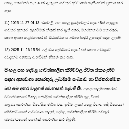
පහළ කොටසට පැය 48ක් ඇතුළත ගංවතුර අවධානම් හැකියාවක් ප්‍රකාශ කර
ඇත.
11) 2025-11-27 01:13: මහවැලි ගඟ පහළ ප්‍රදේශවලට පැය 48ක් ඇතුළත
ගංවතුර අනතුරු ඇඟවීමක් නිකුත් කර ඇති අතර, මහජනතාවට තොරතුරු
සඳහා ආපදා කළමනාකරණ මධ්‍යස්ථානය අමතන්නැයි උපදෙස් දෙනු ලැබේ.
12) 2025-11-26 15:54: ගල් ඔය ද්‍රෝණියට පැය 24ක් සඳහා ගංවතුරේ
අවදානම් අනතුරු ඇඟවීමක් නිකුත් කර ඇත.
සිංහල සහ දෙමළ යාවත්කාලීන කිරීම්වල ජීවිත රැකගැනීම
සඳහා අත්‍යවශ්‍ය තොරතුරු ලබාදීමේ සංඛ්‍යාව හා විස්තරාත්මක
බව මේ අතර වැදගත් වෙනසක් පැවතිණි.
ආපදා කළමනාකරණ
මධ්‍යස්ථානයේ සිංහල ෆේස්බුක් යාවත්කාලීන කිරීම් තුළ විපත්
කළමනාකරණය, විශේෂිත මාර්ග වසා දැමීම්, උසස් පෙළ විභාග ආදී විෂයයන්
සම්බන්ධයෙන් ආවරණය කළත්, දෙමළ යාවත්කාලීන කිරීම් ගංවතුර
සම්බන්ධයෙන් පමණක් ආවරණය කර තිබුණි.