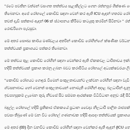
‘‘රටේ පවතින වත්මන් වසංගත තත්ත්වය සැලකිල්ලට ගෙන රත්නපුර ශික්ෂණ රෝ
තිබෙනවා. අපේ රෝහලේ කොවිඩ් සඳහා වෙන් කර ඇති ICU ඇඳන් හතරම රෝගීන
තවත් දැඩි සත්කාර ඇඳන් 06 ක් ස්ථාපනය කිරීමට කටයුතු කරමින් සිටිනවා ‘‘ 
රොඩ්රිගො පැවසුවා.
මේ අතර සෞඛ්‍ය කාර්ය මණ්ඩලය අතරින් කොවිඩ් රෝගීන්ගේ ක්ෂණික වර්ධනය
තත්ත්වයක් ප්‍රකාශයට පත්කර තිබෙනවා.
මේ තත්වය තුළ කොවිඩ් රෝගීන් සඳහා වෙන්කර ඇති ඒකකවල ධාරිතාවය ඉක්
හදිසි තත්ත්වයක් ප්‍රකාශ කරනු ලබන බවට කරාපිටිය රෝහලේ අධ්‍යක්ෂවරයා ලි
‘‘කොවිඩ් රෝගයට ගොදුරැ වීමෙන් සංකුලතාවයන්ට ලක්වන රෝගීන් සඳහා වැඩි ප්
ශ්වසනාබාධ හෝ වෙනත් සංකුලතාවයන් නොමැති රෝගීන් අදාළ බලධාරීන් දැනුවත්
ඉඩපහසුකම් ලැබෙන තුරු නිවසේ සිට සම්මත ආරක්ෂක විධිවිධාන අනුව රැඳී සි
බදුල්ල රෝහලේ හදිසි ප්‍රතිකාර ඒකකයේ ප්‍රධාන වෛද්‍ය නිලධාරී පාලිත රාජප
පවසා තිබුණේ මේ වන විට රෝහල් ගණනාවක හදිසි ආපදා තත්ත්වයක් ප්‍රකාශය
මේ අතර (03) දින වනවිට කොවිඩ් රෝගීන් සඳහා වෙන්කර ඇති ඇඳන් (ICU නොව