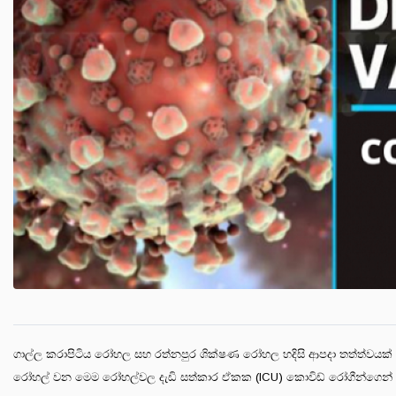
ගාල්ල කරාපිටිය රෝහල සහ රත්නපුර ශික්ෂණ රෝහල හදිසි ආපදා තත්ත්වයක් ප
රෝහල් වන මෙම රෝහල්වල දැඩි සත්කාර ඒකක (ICU) කොවිඩ් රෝගීන්ගෙන් පි