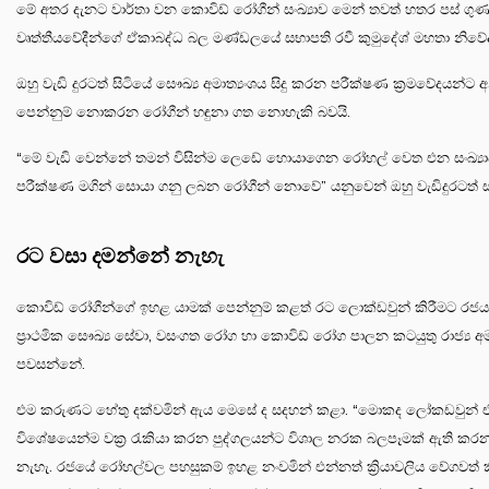
මේ අතර දැනට වාර්තා වන කොවිඩ් රෝගීන් සංඛ්‍යාව මෙන් තවත් හතර පස් ගුණ
වෘත්තීයවේදීන්ගේ ඒකාබද්ධ බල මණ්ඩලයේ සභාපති රවී කුමුදේශ් මහතා නිවේදනය
ඔහු වැඩි දුරටත් සිටියේ සෞඛ්‍ය අමාත්‍යංශය සිදු කරන පරීක්ෂණ ක්‍රමවේදය
පෙන්නුම් නොකරන රෝගීන් හඳුනා ගත නොහැකි බවයි.
“මේ වැඩි වෙන්නේ තමන් විසින්ම ලෙඩේ හොයාගෙන රෝහල් වෙත එන සංඛ්‍යා
පරීක්ෂණ මගින් සොයා ගනු ලබන රෝගීන් නොවේ” යනුවෙන් ඔහු වැඩිදුරටත් 
රට වසා දමන්නේ නැහැ
කොවිඩ් රෝගීන්ගේ ඉහළ යාමක් පෙන්නුම් කළත් රට ලොක්ඩවුන් කිරීමට රජය
ප්‍රාථමික සෞඛ්‍ය සේවා, වසංගත රෝග හා කොවිඩ් රෝග පාලන කටයුතු රාජ්‍ය අමාත්‍
පවසන්නේ.
එම කරුණට හේතු දක්වමින් ඇය මෙසේ ද සදහන් කළා. “මොකද ලෝකඩවුන් එ
විශේෂයෙන්ම වක්‍ර රැකියා කරන පුද්ගලයන්ට විශාල නරක බලපෑමක් ඇති ක
නැහැ. රජයේ රෝහල්වල පහසුකම් ඉහළ නංවමින් එන්නත් ක්‍රියාවලිය වේගවත් ක