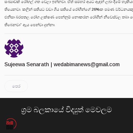
සංඛ්‍යාවක් රෝහල් ගත වෙලා ඉන්නවා. ඒත් සමහර අයට ඇඳන් ලබා දීමේ හැකිය
තියෙනවා. කලින් සතියට වඩා ගිය සතියේ රෝගීන්ගේ 26%ක පමණ වර්ධනයකු
එනිසා බරපතල රෝග ලක්ෂණ පෙන්නුම් නොකරන රෝගීන් නිවෙස්වල තබා වෛද්‍
තිබෙනවා” ඇය පෙන්වා දුන්නා.
Sujeewa Senarath |
wedabimanews@gmail.com
පෙර
ශ්‍රම බලකායේ විද්‍යුත් මෙවලම