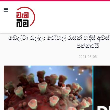
සමිති විත්ති
ඩෙල්ටා රැල්ල: රෝහල් රැසක් හදිසි අවස්
පත්කරයි
2021-08-05