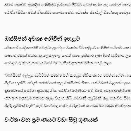
බවත් කොවිඩ් ආසාදිත රෝගීන්ට ප්‍රතිකාර කිරීමට වෙන් කරන ලද රෝහල් සහ අත
රෝගීන් සිටින බවත් නියෝජ්‍ය සෞඛ්‍ය සේවා අධ්‍යක්ෂ ජනරාල් විශේෂඥ වෛද්
ඔක්සිජන් අවශ්‍ය රෝගීන් ඉහළට
බොහෝ ප්‍රදේශයන්හි ඩෙල්ටා ප්‍රභේදය ව්‍යාප්ත වීම හමුවේ රෝගීන් සංඛ්‍යාව ස
සංඛ්‍යාව වඩාත් භයානක ලෙස ඉහළ යාමත් සමග ප්‍රතිකාර ලබා දීමේ ධාරිතාව 
වෛද්‍යවරුන්ගේ සංගමය ඊයේ මාධ්‍ය නිවේදනයක් මගින් හෙළි කළා.
‘‘ඔක්සිජන් ඉල්ලුම වැඩිවීමත් සමඟම එහි සැපයුම නිසියාකාරව පවත්වාගෙන යාම
සිදුවිය හැකියි. එවැනි තත්ත්වයක් තුළ ඔක්සිජන් හිඟය හෝ වඩාත් වැදගත් ලෙ
ක්‍රමවේදයේ පවතින අඩුපාඩු නිසා රෝගීන් මරණයට පත් වීමේ අවදානමක් තිබෙන
යන අංශ දෙකටම එකසේ අදාළ විය හැකියි. මෙවැනි පසුබිමක් තුළ කොවිඩ් සීමා 
පිදුරු දැමීමක් වැනි” යැයි විශේෂඥ වෛද්‍යවරුන්ගේ සංගමය සිය මාධ්‍ය නිවේදනය ම
වාර්තා වන ප්‍රමාණයට වඩා සිවු ගුණයක්